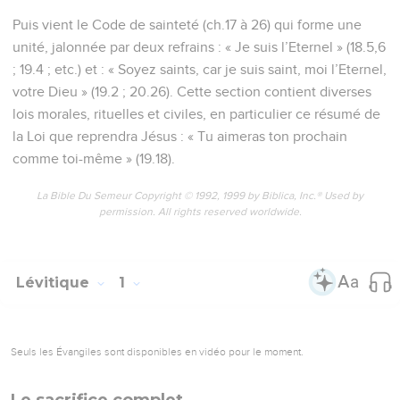
Puis vient le Code de sainteté (ch.17 à 26) qui forme une
unité, jalonnée par deux refrains : « Je suis l’Eternel » (18.5,6
; 19.4 ; etc.) et : « Soyez saints, car je suis saint, moi l’Eternel,
votre Dieu » (19.2 ; 20.26). Cette section contient diverses
lois morales, rituelles et civiles, en particulier ce résumé de
la Loi que reprendra Jésus : « Tu aimeras ton prochain
comme toi-même » (19.18).
La Bible Du Semeur Copyright © 1992, 1999 by Biblica, Inc.® Used by
permission. All rights reserved worldwide.
Lévitique
1
Seuls les Évangiles sont disponibles en vidéo pour le moment.
Le sacrifice complet