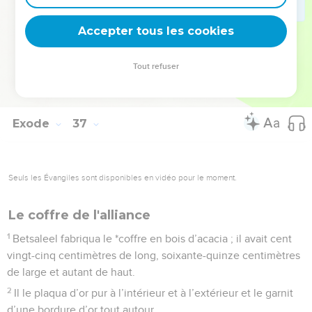
chapiteaux et leurs tringles furent plaqués d’or et leurs cinq
Accepter tous les cookies
socles étaient en bronze.
La Bible Du Semeur Copyright © 1992, 1999 by Biblica, Inc.® Used by permission.
Tout refuser
All rights reserved worldwide.
Exode
37
Seuls les Évangiles sont disponibles en vidéo pour le moment.
Le coffre de l'alliance
1
Betsaleel fabriqua le *coffre en bois d’acacia ; il avait cent
vingt-cinq centimètres de long, soixante-quinze centimètres
de large et autant de haut.
2
Il le plaqua d’or pur à l’intérieur et à l’extérieur et le garnit
d’une bordure d’or tout autour.