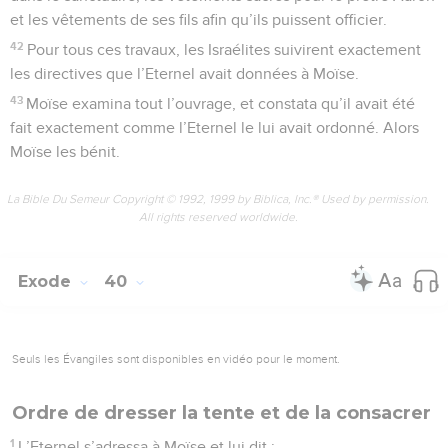
et les vêtements de ses fils afin qu’ils puissent officier.
42
Pour tous ces travaux, les Israélites suivirent exactement
les directives que l’Eternel avait données à Moïse.
43
Moïse examina tout l’ouvrage, et constata qu’il avait été
fait exactement comme l’Eternel le lui avait ordonné. Alors
Moïse les bénit.
La Bible Du Semeur Copyright © 1992, 1999 by Biblica, Inc.® Used by permission.
All rights reserved worldwide.
Exode
40
Seuls les Évangiles sont disponibles en vidéo pour le moment.
Ordre de dresser la tente et de la consacrer
1
L’Eternel s’adressa à Moïse et lui dit :