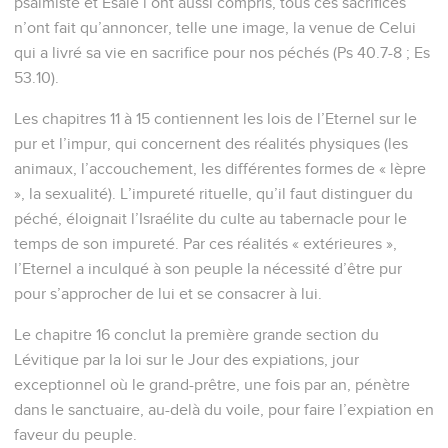
psalmiste et Esaïe l’ont aussi compris, tous ces sacrifices
n’ont fait qu’annoncer, telle une image, la venue de Celui
qui a livré sa vie en sacrifice pour nos péchés (Ps 40.7-8 ; Es
53.10).
Les chapitres 11 à 15 contiennent les lois de l’Eternel sur le
pur et l’impur, qui concernent des réalités physiques (les
animaux, l’accouchement, les différentes formes de « lèpre
», la sexualité). L’impureté rituelle, qu’il faut distinguer du
péché, éloignait l’Israélite du culte au tabernacle pour le
temps de son impureté. Par ces réalités « extérieures »,
l’Eternel a inculqué à son peuple la nécessité d’être pur
pour s’approcher de lui et se consacrer à lui.
Le chapitre 16 conclut la première grande section du
Lévitique par la loi sur le Jour des expiations, jour
exceptionnel où le grand-prêtre, une fois par an, pénètre
dans le sanctuaire, au-delà du voile, pour faire l’expiation en
faveur du peuple.