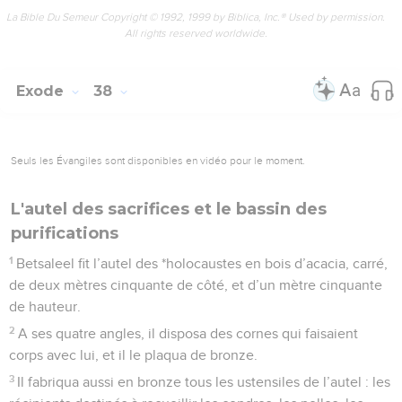
La Bible Du Semeur Copyright © 1992, 1999 by Biblica, Inc.® Used by permission.
All rights reserved worldwide.
Exode
38
Seuls les Évangiles sont disponibles en vidéo pour le moment.
L'autel des sacrifices et le bassin des
purifications
1
Betsaleel fit l’autel des *holocaustes en bois d’acacia, carré,
de deux mètres cinquante de côté, et d’un mètre cinquante
de hauteur.
2
A ses quatre angles, il disposa des cornes qui faisaient
corps avec lui, et il le plaqua de bronze.
3
Il fabriqua aussi en bronze tous les ustensiles de l’autel : les