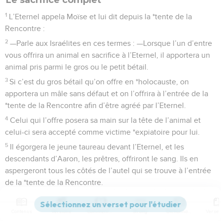
1
L’Eternel appela Moïse et lui dit depuis la *tente de la
Rencontre :
2
—Parle aux Israélites en ces termes : —Lorsque l’un d’entre
vous offrira un animal en sacrifice à l’Eternel, il apportera un
animal pris parmi le gros ou le petit bétail.
3
Si c’est du gros bétail qu’on offre en *holocauste, on
apportera un mâle sans défaut et on l’offrira à l’entrée de la
*tente de la Rencontre afin d’être agréé par l’Eternel.
4
Celui qui l’offre posera sa main sur la tête de l’animal et
celui-ci sera accepté comme victime *expiatoire pour lui.
5
Il égorgera le jeune taureau devant l’Eternel, et les
descendants d’Aaron, les prêtres, offriront le sang. Ils en
aspergeront tous les côtés de l’autel qui se trouve à l’entrée
de la *tente de la Rencontre.
6
On enlèvera la peau de la victime et on la découpera en
quartiers.
Contenus
Versions
Commentaires
Strong
Dictionnaire