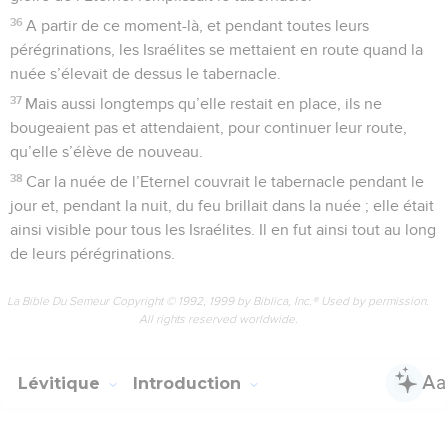
36
A partir de ce moment-là, et pendant toutes leurs
pérégrinations, les Israélites se mettaient en route quand la
nuée s’élevait de dessus le tabernacle.
37
Mais aussi longtemps qu’elle restait en place, ils ne
bougeaient pas et attendaient, pour continuer leur route,
qu’elle s’élève de nouveau.
38
Car la nuée de l’Eternel couvrait le tabernacle pendant le
jour et, pendant la nuit, du feu brillait dans la nuée ; elle était
ainsi visible pour tous les Israélites. Il en fut ainsi tout au long
de leurs pérégrinations.
La Bible Du Semeur Copyright © 1992, 1999 by Biblica, Inc.® Used by permission.
All rights reserved worldwide.
Lévitique
Introduction