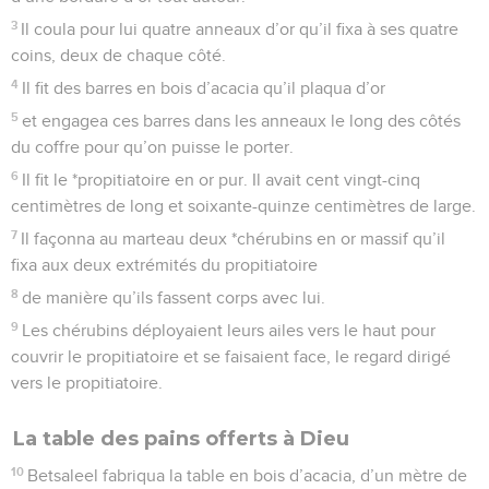
3
Il coula pour lui quatre anneaux d’or qu’il fixa à ses quatre
coins, deux de chaque côté.
4
Il fit des barres en bois d’acacia qu’il plaqua d’or
5
et engagea ces barres dans les anneaux le long des côtés
du coffre pour qu’on puisse le porter.
6
Il fit le *propitiatoire en or pur. Il avait cent vingt-cinq
centimètres de long et soixante-quinze centimètres de large.
7
Il façonna au marteau deux *chérubins en or massif qu’il
fixa aux deux extrémités du propitiatoire
8
de manière qu’ils fassent corps avec lui.
9
Les chérubins déployaient leurs ailes vers le haut pour
couvrir le propitiatoire et se faisaient face, le regard dirigé
vers le propitiatoire.
La table des pains offerts à Dieu
10
Betsaleel fabriqua la table en bois d’acacia, d’un mètre de