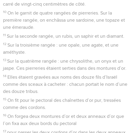
carré de vingt-cinq centimètres de côté.
10
On le garnit de quatre rangées de pierreries. Sur la
première rangée, on enchâssa une sardoine, une topaze et
une émeraude.
11
Sur la seconde rangée, un rubis, un saphir et un diamant.
12
Sur la troisième rangée : une opale, une agate, et une
améthyste.
13
Sur la quatrième rangée : une chrysolithe, un onyx et un
jaspe. Ces pierreries étaient serties dans des montures d’or.
14
Elles étaient gravées aux noms des douze fils d’Israël
comme des sceaux à cacheter : chacun portait le nom d’une
des douze tribus.
15
On fit pour le pectoral des chaînettes d’or pur, tressées
comme des cordons.
16
On forgea deux montures d’or et deux anneaux d’or que
l’on fixa aux deux bords du pectoral
17
pour passer les deux cordons d’or dans les deux anneaux