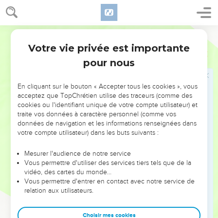
32
cinq traverses pour ceux de l’autre côté, et cinq traverses
pour ceux du fond à l’ouest.
Semeur
33
Ils firent la traverse médiane qui passait au milieu des
Votre vie privée est importante
Exode
36
cadres, d’une extrémité à l’autre du tabernacle.
pour nous
34
On plaqua ces cadres d’or et l’on fabriqua des anneaux
d’or pour recevoir les traverses que l’on plaqua également
En cliquant sur le bouton « Accepter tous les cookies », vous
d’or.
acceptez que TopChrétien utilise des traceurs (comme des
35
On fit le voile avec des fils de pourpre violette, de pourpre
cookies ou l'identifiant unique de votre compte utilisateur) et
traite vos données à caractère personnel (comme vos
écarlate, de rouge éclatant et de lin retors où des artisans
données de navigation et les informations renseignées dans
brodèrent des *chérubins.
votre compte utilisateur) dans les buts suivants :
36
Pour le soutenir, on tailla quatre piliers d’acacia que l’on
plaqua d’or ; ils étaient munis de crochets d’or et reposaient
Mesurer l'audience de notre service
Vous permettre d'utiliser des services tiers tels que de la
sur quatre socles d’argent.
vidéo, des cartes du monde…
37
On confectionna un rideau pour l’entrée de la Tente en
Vous permettre d'entrer en contact avec notre service de
relation aux utilisateurs.
pourpre violette, pourpre écarlate, rouge éclatant et lin
retors, en ouvrage de broderie.
Choisir mes cookies
38
On fit, pour le soutenir, cinq piliers et des crochets ; leurs