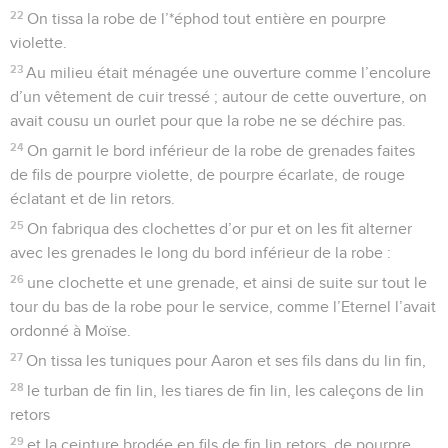
22
On tissa la robe de l’*éphod tout entière en pourpre
violette.
23
Au milieu était ménagée une ouverture comme l’encolure
d’un vêtement de cuir tressé ; autour de cette ouverture, on
avait cousu un ourlet pour que la robe ne se déchire pas.
24
On garnit le bord inférieur de la robe de grenades faites
de fils de pourpre violette, de pourpre écarlate, de rouge
éclatant et de lin retors.
25
On fabriqua des clochettes d’or pur et on les fit alterner
avec les grenades le long du bord inférieur de la robe :
26
une clochette et une grenade, et ainsi de suite sur tout le
tour du bas de la robe pour le service, comme l’Eternel l’avait
ordonné à Moïse.
27
On tissa les tuniques pour Aaron et ses fils dans du lin fin,
28
le turban de fin lin, les tiares de fin lin, les caleçons de lin
retors
29
et la ceinture brodée en fils de fin lin retors, de pourpre