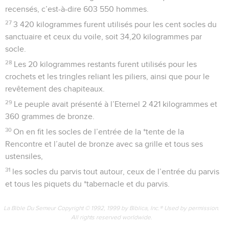
recensés, c’est-à-dire 603 550 hommes.
27
3 420 kilogrammes furent utilisés pour les cent socles du
sanctuaire et ceux du voile, soit 34,20 kilogrammes par
socle.
28
Les 20 kilogrammes restants furent utilisés pour les
crochets et les tringles reliant les piliers, ainsi que pour le
revêtement des chapiteaux.
29
Le peuple avait présenté à l’Eternel 2 421 kilogrammes et
360 grammes de bronze.
30
On en fit les socles de l’entrée de la *tente de la
Rencontre et l’autel de bronze avec sa grille et tous ses
ustensiles,
31
les socles du parvis tout autour, ceux de l’entrée du parvis
et tous les piquets du *tabernacle et du parvis.
La Bible Du Semeur Copyright © 1992, 1999 by Biblica, Inc.® Used by permission.
All rights reserved worldwide.