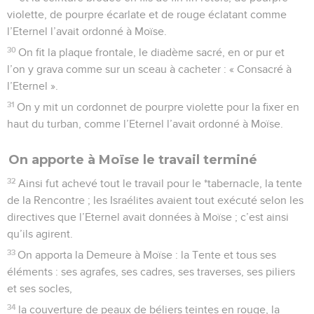
violette, de pourpre écarlate et de rouge éclatant comme
l’Eternel l’avait ordonné à Moïse.
30
On fit la plaque frontale, le diadème sacré, en or pur et
l’on y grava comme sur un sceau à cacheter : « Consacré à
l’Eternel ».
31
On y mit un cordonnet de pourpre violette pour la fixer en
haut du turban, comme l’Eternel l’avait ordonné à Moïse.
On apporte à Moïse le travail terminé
32
Ainsi fut achevé tout le travail pour le *tabernacle, la tente
de la Rencontre ; les Israélites avaient tout exécuté selon les
directives que l’Eternel avait données à Moïse ; c’est ainsi
qu’ils agirent.
33
On apporta la Demeure à Moïse : la Tente et tous ses
éléments : ses agrafes, ses cadres, ses traverses, ses piliers
et ses socles,
34
la couverture de peaux de béliers teintes en rouge, la