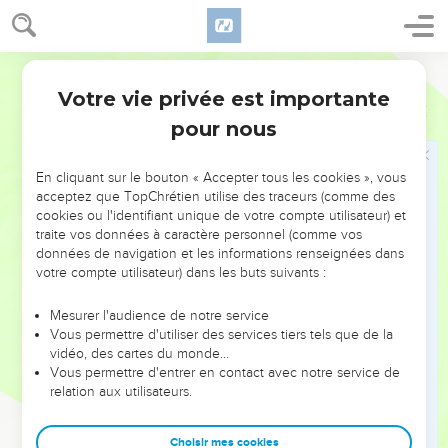
23
Et je te dis : Laisse aller mon fils pour qu'il me serve ; et si
tu refuses de le laisser aller, voici, je tuerai ton fils, ton
premier-né.
Darby
24
Et il arriva, en chemin, dans le caravansérail, que l'Éternel
Votre vie privée est importante
Exode
4
vint contre lui, et chercha à le faire mourir.
pour nous
25
Et Séphora prit une pierre tranchante et coupa le prépuce
de son fils, et le jeta à ses pieds, et dit : Certes tu m'es un
En cliquant sur le bouton « Accepter tous les cookies », vous
époux de sang !
acceptez que TopChrétien utilise des traceurs (comme des
26
cookies ou l'identifiant unique de votre compte utilisateur) et
Et l'Éternel le laissa. Alors elle dit : Époux de sang ! à
traite vos données à caractère personnel (comme vos
cause de la circoncision.
données de navigation et les informations renseignées dans
27
Et l'Éternel dit à Aaron : Va à la rencontre de Moïse, au
votre compte utilisateur) dans les buts suivants :
désert. Et il alla, et le rencontra en la montagne de Dieu, et
Mesurer l'audience de notre service
le baisa.
Vous permettre d'utiliser des services tiers tels que de la
28
Et Moïse raconta à Aaron toutes les paroles de l'Éternel
vidéo, des cartes du monde…
Vous permettre d'entrer en contact avec notre service de
qui l'avait envoyé, et tous les signes qu'il lui avait
relation aux utilisateurs.
commandés.
29
Et Moïse et Aaron allèrent, et assemblèrent tous les
Choisir mes cookies