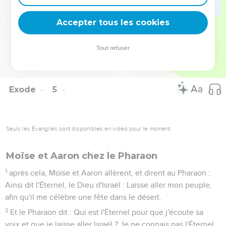
anciens des fils d'Israël ;
30
et Aaron dit toutes les paroles que l'Éternel avait dites à
Accepter tous les cookies
Moïse, et fit les signes devant les yeux du peuple.
31
Et le peuple crut ; et ils apprirent que l'Éternel avait visité
Tout refuser
les fils d'Israël, et qu'il avait vu leur affliction ; et ils
s'inclinèrent et se prosternèrent.
Exode
5
Seuls les Évangiles sont disponibles en vidéo pour le moment.
Moïse et Aaron chez le Pharaon
1
après cela, Moïse et Aaron allèrent, et dirent au Pharaon :
Ainsi dit l'Éternel, le Dieu d'Israël : Laisse aller mon peuple,
afin qu'il me célèbre une fête dans le désert.
2
Et le Pharaon dit : Qui est l'Éternel pour que j'écoute sa
voix et que je laisse aller Israël ? Je ne connais pas l'Éternel,