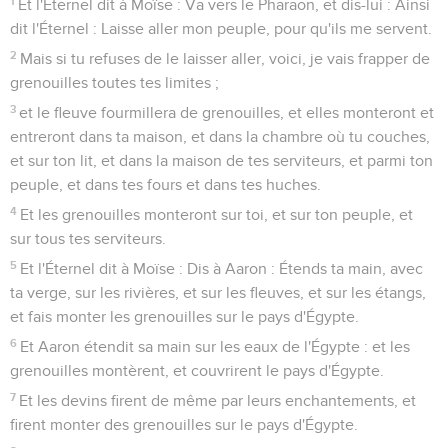
1
Et l'Éternel dit à Moïse : Va vers le Pharaon, et dis-lui : Ainsi
dit l'Éternel : Laisse aller mon peuple, pour qu'ils me servent.
2
Mais si tu refuses de le laisser aller, voici, je vais frapper de
grenouilles toutes tes limites ;
3
et le fleuve fourmillera de grenouilles, et elles monteront et
entreront dans ta maison, et dans la chambre où tu couches,
et sur ton lit, et dans la maison de tes serviteurs, et parmi ton
peuple, et dans tes fours et dans tes huches.
4
Et les grenouilles monteront sur toi, et sur ton peuple, et
sur tous tes serviteurs.
5
Et l'Éternel dit à Moïse : Dis à Aaron : Étends ta main, avec
ta verge, sur les rivières, et sur les fleuves, et sur les étangs,
et fais monter les grenouilles sur le pays d'Égypte.
6
Et Aaron étendit sa main sur les eaux de l'Égypte : et les
grenouilles montèrent, et couvrirent le pays d'Égypte.
7
Et les devins firent de même par leurs enchantements, et
firent monter des grenouilles sur le pays d'Égypte.