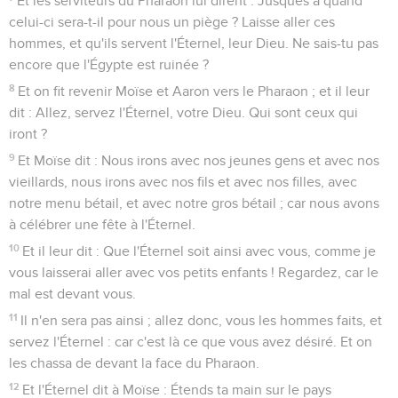
Et les serviteurs du Pharaon lui dirent : Jusques à quand
celui-ci sera-t-il pour nous un piège ? Laisse aller ces
hommes, et qu'ils servent l'Éternel, leur Dieu. Ne sais-tu pas
encore que l'Égypte est ruinée ?
8
Et on fit revenir Moïse et Aaron vers le Pharaon ; et il leur
dit : Allez, servez l'Éternel, votre Dieu. Qui sont ceux qui
iront ?
9
Et Moïse dit : Nous irons avec nos jeunes gens et avec nos
vieillards, nous irons avec nos fils et avec nos filles, avec
notre menu bétail, et avec notre gros bétail ; car nous avons
à célébrer une fête à l'Éternel.
10
Et il leur dit : Que l'Éternel soit ainsi avec vous, comme je
vous laisserai aller avec vos petits enfants ! Regardez, car le
mal est devant vous.
11
Il n'en sera pas ainsi ; allez donc, vous les hommes faits, et
servez l'Éternel : car c'est là ce que vous avez désiré. Et on
les chassa de devant la face du Pharaon.
12
Et l'Éternel dit à Moïse : Étends ta main sur le pays