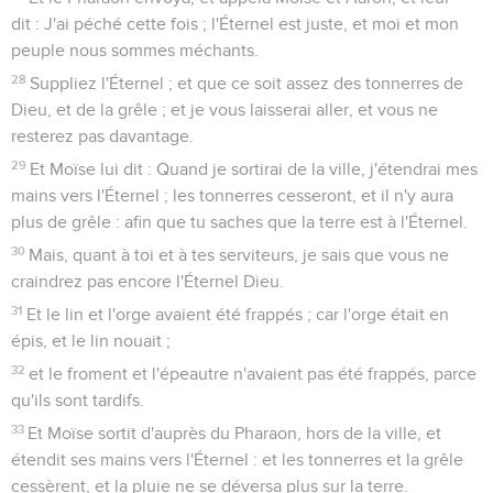
dit : J'ai péché cette fois ; l'Éternel est juste, et moi et mon
peuple nous sommes méchants.
28
Suppliez l'Éternel ; et que ce soit assez des tonnerres de
Dieu, et de la grêle ; et je vous laisserai aller, et vous ne
resterez pas davantage.
29
Et Moïse lui dit : Quand je sortirai de la ville, j'étendrai mes
mains vers l'Éternel ; les tonnerres cesseront, et il n'y aura
plus de grêle : afin que tu saches que la terre est à l'Éternel.
30
Mais, quant à toi et à tes serviteurs, je sais que vous ne
craindrez pas encore l'Éternel Dieu.
31
Et le lin et l'orge avaient été frappés ; car l'orge était en
épis, et le lin nouait ;
32
et le froment et l'épeautre n'avaient pas été frappés, parce
qu'ils sont tardifs.
33
Et Moïse sortit d'auprès du Pharaon, hors de la ville, et
étendit ses mains vers l'Éternel : et les tonnerres et la grêle
cessèrent, et la pluie ne se déversa plus sur la terre.