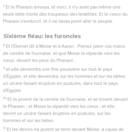
7
Et le Pharaon envoya, et voici, il n'y avait pas même une
seule bête morte des troupeaux des Israélites. Et le coeur du
Pharaon s'endurcit, et il ne laissa point aller le peuple.
Sixième fléau: les furoncles
8
Et l'Éternel dit à Moïse et à Aaron : Prenez plein vos mains
de cendre de fournaise, et que Moïse la répande vers les
cieux, devant les yeux du Pharaon ;
9
et elle deviendra une fine poussière sur tout le pays
d'Égypte, et elle deviendra, sur les hommes et sur les bêtes,
un ulcère faisant éruption en pustules, dans tout le pays
d'Égypte.
10
Et ils prirent de la cendre de fournaise, et se tinrent devant
le Pharaon ; et Moïse la répandit vers les cieux ; et elle
devint un ulcère faisant éruption en pustules, sur les
hommes et sur les bêtes.
11
Et les devins ne purent se tenir devant Moïse, à cause de