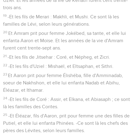
Uziel. Et les années de la vie de Kehath furent cent trente-
trois ans.
19
-Et les fils de Merari : Makhli, et Mushi. Ce sont là les
familles de Lévi, selon leurs générations.
20
Et Amram prit pour femme Jokébed, sa tante, et elle lui
enfanta Aaron et Moïse. Et les années de la vie d'Amram
furent cent trente-sept ans.
21
-Et les fils de Jitsehar : Coré, et Népheg, et Zicri.
22
-Et les fils d'Uziel : Mishaël, et Eltsaphan, et Sithri.
23
Et Aaron prit pour femme Élishéba, fille d'Amminadab,
soeur de Nakhshon, et elle lui enfanta Nadab et Abihu,
Éléazar, et Ithamar.
24
-Et les fils de Coré : Assir, et Elkana, et Abiasaph ; ce sont
là les familles des Corites.
25
-Et Éléazar, fils d'Aaron, prit pour femme une des filles de
Putiel, et elle lui enfanta Phinées. -Ce sont là les chefs des
pères des Lévites, selon leurs familles.