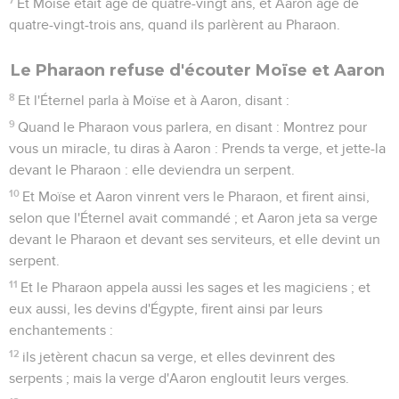
Et Moïse était âgé de quatre-vingt ans, et Aaron âgé de
quatre-vingt-trois ans, quand ils parlèrent au Pharaon.
Le Pharaon refuse d'écouter Moïse et Aaron
8
Et l'Éternel parla à Moïse et à Aaron, disant :
9
Quand le Pharaon vous parlera, en disant : Montrez pour
vous un miracle, tu diras à Aaron : Prends ta verge, et jette-la
devant le Pharaon : elle deviendra un serpent.
10
Et Moïse et Aaron vinrent vers le Pharaon, et firent ainsi,
selon que l'Éternel avait commandé ; et Aaron jeta sa verge
devant le Pharaon et devant ses serviteurs, et elle devint un
serpent.
11
Et le Pharaon appela aussi les sages et les magiciens ; et
eux aussi, les devins d'Égypte, firent ainsi par leurs
enchantements :
12
ils jetèrent chacun sa verge, et elles devinrent des
serpents ; mais la verge d'Aaron engloutit leurs verges.