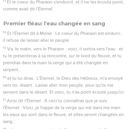
13
Et le coeur du Pharaon s'endurcit, et il ne les écouta point,
comme avait dit l'Éternel.
Premier fléau: l'eau changée en sang
14
Et l'Éternel dit à Moïse : Le coeur du Pharaon est endurci ;
il refuse de laisser aller le peuple.
15
Va, le matin, vers le Pharaon ; voici, il sortira vers l'eau : et
tu te présenteras à sa rencontre, sur le bord du fleuve, et tu
prendras dans ta main la verge qui a été changée en
serpent ;
16
et tu lui diras : L'Éternel, le Dieu des Hébreux, m'a envoyé
vers toi, disant : Laisse aller mon peuple, pour qu'ils me
servent dans le désert. Et voici, tu n'as point écouté jusqu'ici.
17
Ainsi dit l'Éternel : A ceci tu connaîtras que je suis
l'Éternel : Voici, je frappe de la verge qui est dans ma main
les eaux qui sont dans le fleuve, et elles seront changées en
sang ;
18