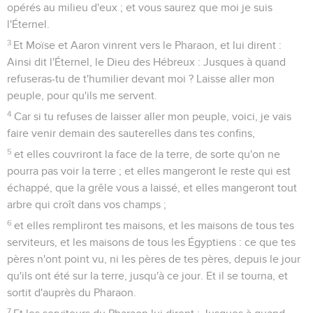
opérés au milieu d'eux ; et vous saurez que moi je suis
l'Éternel.
3
Et Moïse et Aaron vinrent vers le Pharaon, et lui dirent :
Ainsi dit l'Éternel, le Dieu des Hébreux : Jusques à quand
refuseras-tu de t'humilier devant moi ? Laisse aller mon
peuple, pour qu'ils me servent.
4
Car si tu refuses de laisser aller mon peuple, voici, je vais
faire venir demain des sauterelles dans tes confins,
5
et elles couvriront la face de la terre, de sorte qu'on ne
pourra pas voir la terre ; et elles mangeront le reste qui est
échappé, que la grêle vous a laissé, et elles mangeront tout
arbre qui croît dans vos champs ;
6
et elles rempliront tes maisons, et les maisons de tous tes
serviteurs, et les maisons de tous les Égyptiens : ce que tes
pères n'ont point vu, ni les pères de tes pères, depuis le jour
qu'ils ont été sur la terre, jusqu'à ce jour. Et il se tourna, et
sortit d'auprès du Pharaon.
7