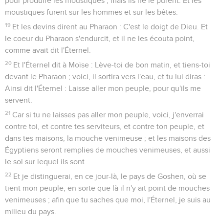
pour produire les moustiques ; mais ils ne le purent. Et les
moustiques furent sur les hommes et sur les bêtes.
19
Et les devins dirent au Pharaon : C'est le doigt de Dieu. Et
le coeur du Pharaon s'endurcit, et il ne les écouta point,
comme avait dit l'Éternel.
20
Et l'Éternel dit à Moïse : Lève-toi de bon matin, et tiens-toi
devant le Pharaon ; voici, il sortira vers l'eau, et tu lui diras :
Ainsi dit l'Éternel : Laisse aller mon peuple, pour qu'ils me
servent.
21
Car si tu ne laisses pas aller mon peuple, voici, j'enverrai
contre toi, et contre tes serviteurs, et contre ton peuple, et
dans tes maisons, la mouche venimeuse ; et les maisons des
Égyptiens seront remplies de mouches venimeuses, et aussi
le sol sur lequel ils sont.
22
Et je distinguerai, en ce jour-là, le pays de Goshen, où se
tient mon peuple, en sorte que là il n'y ait point de mouches
venimeuses ; afin que tu saches que moi, l'Éternel, je suis au
milieu du pays.