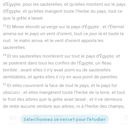
d'Égypte, pour les sauterelles, et qu'elles montent sur le pays
d'Égypte, et qu'elles mangent toute l'herbe du pays, tout ce
que la grêle a laissé.
13
Et Moïse étendit sa verge sur le pays d'Égypte ; et l'Éternel
amena sur le pays un vent d'orient, tout ce jour-là et toute la
nuit : le matin arriva, et le vent d'orient apporta les
sauterelles.
14
Et les sauterelles montèrent sur tout le pays d'Égypte, et
se posèrent dans tous les confins de l'Égypte, un fléau
terrible ; avant elles il n'y avait point eu de sauterelles
semblables, et après elles il n'y en aura point de pareilles.
15
Et elles couvrirent la face de tout le pays, et le pays fut
obscurci ; et elles mangèrent toute l'herbe de la terre, et tout
le fruit des arbres que la grêle avait laissé ; et il ne demeura
de reste aucune verdure aux arbres, ni à l'herbe des champs,
dans tout le pays d'Égypte.
16
Et le Pharaon se hâta d'appeler Moïse et Aaron, et dit : J'ai
Contenus
Versions
Commentaires
Strong
Dictionnaire
péché contre l'Éternel, votre Dieu, et contre vous ;