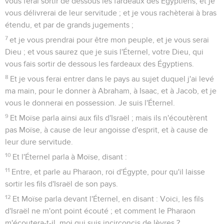
vous ferai sortir de dessous les fardeaux des Égyptiens, et je
vous délivrerai de leur servitude ; et je vous rachèterai à bras
étendu, et par de grands jugements ;
7
et je vous prendrai pour être mon peuple, et je vous serai
Dieu ; et vous saurez que je suis l'Éternel, votre Dieu, qui
vous fais sortir de dessous les fardeaux des Égyptiens.
8
Et je vous ferai entrer dans le pays au sujet duquel j'ai levé
ma main, pour le donner à Abraham, à Isaac, et à Jacob, et je
vous le donnerai en possession. Je suis l'Éternel.
9
Et Moïse parla ainsi aux fils d'Israël ; mais ils n'écoutèrent
pas Moïse, à cause de leur angoisse d'esprit, et à cause de
leur dure servitude.
10
Et l'Éternel parla à Moïse, disant :
11
Entre, et parle au Pharaon, roi d'Égypte, pour qu'il laisse
sortir les fils d'Israël de son pays.
12
Et Moïse parla devant l'Éternel, en disant : Voici, les fils
d'Israël ne m'ont point écouté ; et comment le Pharaon
m'écoutera-t-il, moi qui suis incirconcis de lèvres ?