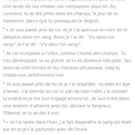
une seule de ces choses, par compassion pour toi. Au
contraire, tu as été jetée dans les champs, le jour de ta
naissance, parce que tu provoquais le dégoût.
6
» Je suis passé près de toi, et je t’ai aperçue en train de te
débattre dans ton sang. Alors je t’ai dit : ‘Vis dans ton
sang !’Je t’ai dit : ‘Vis dans ton sang !’
7
Je t'ai multipliée à l’infini, comme l’herbe des champs. Tu
t’es développée, tu as grandi, et tu es devenue très jolie ; tes
seins se sont formés et tes cheveux ont poussé, mais tu
restais nue, entièrement nue.
8
Je suis passé près de toi et je t’ai regardée : tu étais en âge
d’aimer. J’ai étendu sur toi le pan de mon habit, j’ai couvert
ta nudité et je me suis engagé envers toi. Je suis entré dans
une relation d’alliance avec toi, déclare le Seigneur,
l'Eternel, et tu as été à moi.
9
» Je t’ai lavée dans l'eau, j’ai fait disparaître le sang qui était
sur toi et je t’ai parfumée avec de l'huile.