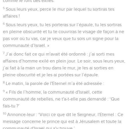
comme le font des exilés.
5
Sous leurs yeux, perce le mur par lequel tu sortiras tes
affaires !
6
Sous leurs yeux, tu les porteras sur l’épaule, tu les sortiras
en pleine obscurité et tu te couvriras le visage de façon à ne
pas voir où tu vas, car je veux que tu sois un signe pour la
communauté d’Israël. »
7
J’ai donc fait ce qui m'avait été ordonné : j’ai sorti mes
affaires d’homme exilé en plein jour. Le soir, sous leurs yeux,
j’ai fait à la main un trou dans le mur, je les ai sorties en
pleine obscurité et je les ai portées sur l’épaule.
8
Le matin, la parole de l'Eternel m’a été adressée :
9
« Fils de l’homme, la communauté d'Israël, cette
communauté de rebelles, ne t'a-t-elle pas demandé : ‘Que
fais-tu ?’
10
Annonce-leur : ‘Voici ce que dit le Seigneur, l'Eternel : Ce
message concerne le prince qui est à Jérusalem et toute la
communauté d'Israël qui s'y trouve.’