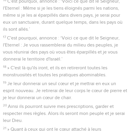
C'est pourquoi, annonce : ‘Voici ce que dit le Seigneur,
l'Eternel : Même si je les tiens éloignés parmi les nations,
même si je les ai éparpillés dans divers pays, je serai pour
eux un sanctuaire, durant quelque temps, dans les pays où
ils sont allés.’
17
C'est pourquoi, annonce : ‘Voici ce que dit le Seigneur,
l'Eternel : Je vous rassemblerai du milieu des peuples, je
vous réunirai des pays où vous êtes éparpillés et je vous
donnerai le territoire d'Israël.’
18
» C'est là qu'ils iront, et ils en retireront toutes les
monstruosités et toutes les pratiques abominables.
19
Je leur donnerai un seul cœur et je mettrai en eux un
esprit nouveau. Je retirerai de leur corps le cœur de pierre et
je leur donnerai un cœur de chair.
20
Ainsi ils pourront suivre mes prescriptions, garder et
respecter mes règles. Alors ils seront mon peuple et je serai
leur Dieu.
21
» Quant à ceux qui ont le cœur attaché à leurs