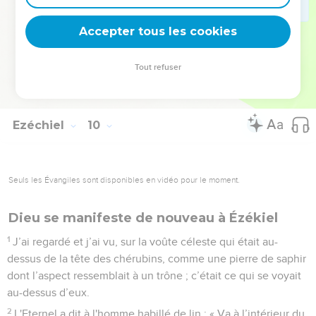
10
Moi aussi, j’aurai un regard dépourvu de pitié, je n'aurai
aucune compassion. Je ferai retomber leur conduite sur leur
Accepter tous les cookies
tête. »
11
Puis l'homme en habit de lin, celui qui portait du matériel
Tout refuser
de scribe à la ceinture, a fait son rapport en disant : « J'ai fait
tout ce que tu m'as ordonné. »
Ezéchiel
10
Seuls les Évangiles sont disponibles en vidéo pour le moment.
Dieu se manifeste de nouveau à Ézékiel
1
J’ai regardé et j’ai vu, sur la voûte céleste qui était au-
dessus de la tête des chérubins, comme une pierre de saphir
dont l’aspect ressemblait à un trône ; c’était ce qui se voyait
au-dessus d’eux.
2
L'Eternel a dit à l'homme habillé de lin : « Va à l’intérieur du