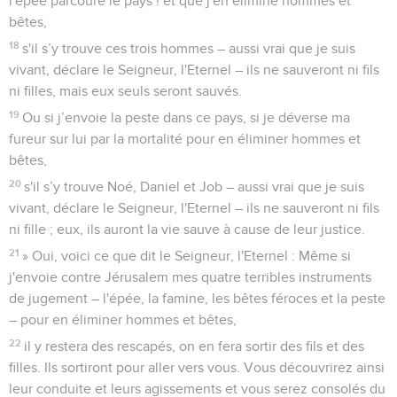
l'épée parcoure le pays !’et que j'en élimine hommes et
bêtes,
18
s'il s’y trouve ces trois hommes – aussi vrai que je suis
vivant, déclare le Seigneur, l'Eternel – ils ne sauveront ni fils
ni filles, mais eux seuls seront sauvés.
19
Ou si j’envoie la peste dans ce pays, si je déverse ma
fureur sur lui par la mortalité pour en éliminer hommes et
bêtes,
20
s'il s’y trouve Noé, Daniel et Job – aussi vrai que je suis
vivant, déclare le Seigneur, l'Eternel – ils ne sauveront ni fils
ni fille ; eux, ils auront la vie sauve à cause de leur justice.
21
» Oui, voici ce que dit le Seigneur, l'Eternel : Même si
j'envoie contre Jérusalem mes quatre terribles instruments
de jugement – l'épée, la famine, les bêtes féroces et la peste
– pour en éliminer hommes et bêtes,
22
il y restera des rescapés, on en fera sortir des fils et des
filles. Ils sortiront pour aller vers vous. Vous découvrirez ainsi
leur conduite et leurs agissements et vous serez consolés du