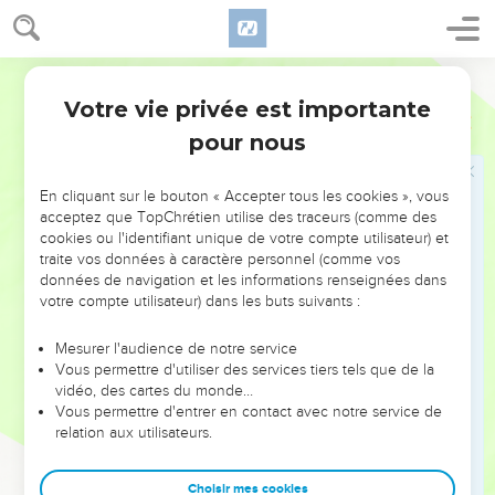
n'ayez aucune compassion !
6
Tuez les vieillards, les jeunes hommes et les jeunes filles,
Segond 21
les enfants et les femmes jusqu’à l’extermination, mais
Votre vie privée est importante
n'approchez pas de tous ceux qui ont la marque sur eux !
Ezéchiel
9
Commencez par mon sanctuaire ! » Ils ont donc commencé
pour nous
par les anciens qui étaient devant le temple.
7
Il leur a dit : « Rendez le temple impur et remplissez de
En cliquant sur le bouton « Accepter tous les cookies », vous
acceptez que TopChrétien utilise des traceurs (comme des
victimes les deux parvis attenants ! Sortez ! » Alors ils sont
cookies ou l'identifiant unique de votre compte utilisateur) et
sortis et se sont mis à frapper dans la ville.
traite vos données à caractère personnel (comme vos
8
Pendant qu’ils frappaient, j’étais resté là. Je suis tombé le
données de navigation et les informations renseignées dans
votre compte utilisateur) dans les buts suivants :
visage contre terre et je me suis écrié : « Ah ! Seigneur
Eternel, vas-tu détruire tout ce qui reste d'Israël en déversant
Mesurer l'audience de notre service
ta fureur sur Jérusalem ? »
Vous permettre d'utiliser des services tiers tels que de la
9
vidéo, des cartes du monde…
Il m’a répondu : « La faute de la communauté d'Israël et de
Vous permettre d'entrer en contact avec notre service de
Juda est immensément grande. Le pays est rempli de
relation aux utilisateurs.
meurtres, la ville est pleine de perversion, car ils disent :
‘L'Eternel a abandonné le pays, l'Eternel ne voit rien.’
Choisir mes cookies