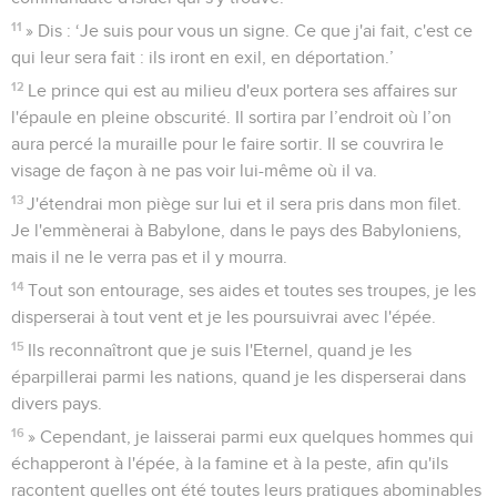
11
» Dis : ‘Je suis pour vous un signe. Ce que j'ai fait, c'est ce
qui leur sera fait : ils iront en exil, en déportation.’
12
Le prince qui est au milieu d'eux portera ses affaires sur
l'épaule en pleine obscurité. Il sortira par l’endroit où l’on
aura percé la muraille pour le faire sortir. Il se couvrira le
visage de façon à ne pas voir lui-même où il va.
13
J'étendrai mon piège sur lui et il sera pris dans mon filet.
Je l'emmènerai à Babylone, dans le pays des Babyloniens,
mais il ne le verra pas et il y mourra.
14
Tout son entourage, ses aides et toutes ses troupes, je les
disperserai à tout vent et je les poursuivrai avec l'épée.
15
Ils reconnaîtront que je suis l'Eternel, quand je les
éparpillerai parmi les nations, quand je les disperserai dans
divers pays.
16
» Cependant, je laisserai parmi eux quelques hommes qui
échapperont à l'épée, à la famine et à la peste, afin qu'ils
racontent quelles ont été toutes leurs pratiques abominables