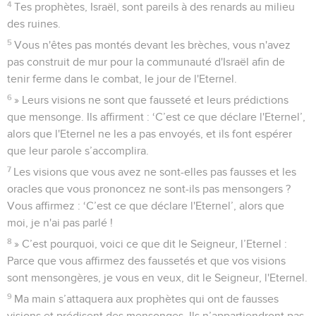
4
Tes prophètes, Israël, sont pareils à des renards au milieu
des ruines.
5
Vous n'êtes pas montés devant les brèches, vous n'avez
pas construit de mur pour la communauté d'Israël afin de
tenir ferme dans le combat, le jour de l'Eternel.
6
» Leurs visions ne sont que fausseté et leurs prédictions
que mensonge. Ils affirment : ‘C’est ce que déclare l'Eternel’,
alors que l'Eternel ne les a pas envoyés, et ils font espérer
que leur parole s’accomplira.
7
Les visions que vous avez ne sont-elles pas fausses et les
oracles que vous prononcez ne sont-ils pas mensongers ?
Vous affirmez : ‘C’est ce que déclare l'Eternel’, alors que
moi, je n'ai pas parlé !
8
» C’est pourquoi, voici ce que dit le Seigneur, l’Eternel :
Parce que vous affirmez des faussetés et que vos visions
sont mensongères, je vous en veux, dit le Seigneur, l'Eternel.
9
Ma main s’attaquera aux prophètes qui ont de fausses
visions et prédisent des mensonges. Ils n’appartiendront pas