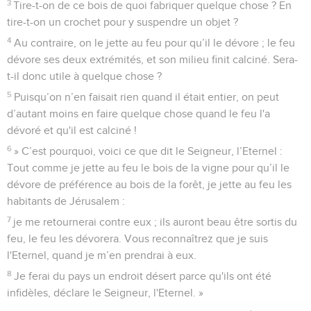
3
Tire-t-on de ce bois de quoi fabriquer quelque chose ? En
tire-t-on un crochet pour y suspendre un objet ?
4
Au contraire, on le jette au feu pour qu’il le dévore ; le feu
dévore ses deux extrémités, et son milieu finit calciné. Sera-
t-il donc utile à quelque chose ?
5
Puisqu’on n’en faisait rien quand il était entier, on peut
d’autant moins en faire quelque chose quand le feu l'a
dévoré et qu'il est calciné !
6
» C’est pourquoi, voici ce que dit le Seigneur, l’Eternel :
Tout comme je jette au feu le bois de la vigne pour qu’il le
dévore de préférence au bois de la forêt, je jette au feu les
habitants de Jérusalem :
7
je me retournerai contre eux ; ils auront beau être sortis du
feu, le feu les dévorera. Vous reconnaîtrez que je suis
l'Eternel, quand je m’en prendrai à eux.
8
Je ferai du pays un endroit désert parce qu'ils ont été
infidèles, déclare le Seigneur, l'Eternel. »