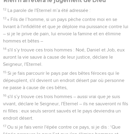
Rien n'arrêtera le jugement de Dieu
12
La parole de l'Eternel m’a été adressée :
13
« Fils de l’homme, si un pays pèche contre moi en se
livrant à l'infidélité et que je déploie ma puissance contre lui
– si je le prive de pain, lui envoie la famine et en élimine
hommes et bêtes –
14
s'il s’y trouve ces trois hommes : Noé, Daniel et Job, eux
auront la vie sauve à cause de leur justice, déclare le
Seigneur, l'Eternel.
15
Si je fais parcourir le pays par des bêtes féroces qui le
dépeuplent, s'il devient un endroit désert par où personne
ne passe à cause de ces bêtes,
16
s'il s’y trouve ces trois hommes – aussi vrai que je suis
vivant, déclare le Seigneur, l'Eternel – ils ne sauveront ni fils
ni filles : eux seuls seront sauvés et le pays deviendra un
endroit désert.
17
Ou si je fais venir l'épée contre ce pays, si je dis : ‘Que