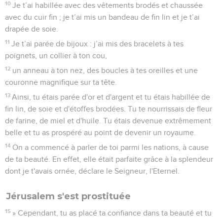
10
Je t’ai habillée avec des vêtements brodés et chaussée
avec du cuir fin ; je t’ai mis un bandeau de fin lin et je t’ai
drapée de soie.
11
Je t’ai parée de bijoux : j’ai mis des bracelets à tes
poignets, un collier à ton cou,
12
un anneau à ton nez, des boucles à tes oreilles et une
couronne magnifique sur ta tête.
13
Ainsi, tu étais parée d'or et d'argent et tu étais habillée de
fin lin, de soie et d'étoffes brodées. Tu te nourrissais de fleur
de farine, de miel et d'huile. Tu étais devenue extrêmement
belle et tu as prospéré au point de devenir un royaume.
14
On a commencé à parler de toi parmi les nations, à cause
de ta beauté. En effet, elle était parfaite grâce à la splendeur
dont je t'avais ornée, déclare le Seigneur, l'Eternel.
Jérusalem s'est prostituée
15
» Cependant, tu as placé ta confiance dans ta beauté et tu