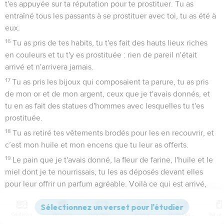
t'es appuyée sur ta réputation pour te prostituer. Tu as
entraîné tous les passants à se prostituer avec toi, tu as été à
eux.
16
Tu as pris de tes habits, tu t'es fait des hauts lieux riches
en couleurs et tu t'y es prostituée : rien de pareil n'était
arrivé et n'arrivera jamais.
17
Tu as pris les bijoux qui composaient ta parure, tu as pris
de mon or et de mon argent, ceux que je t'avais donnés, et
tu en as fait des statues d'hommes avec lesquelles tu t'es
prostituée.
18
Tu as retiré tes vêtements brodés pour les en recouvrir, et
c’est mon huile et mon encens que tu leur as offerts.
19
Le pain que je t'avais donné, la fleur de farine, l'huile et le
miel dont je te nourrissais, tu les as déposés devant elles
pour leur offrir un parfum agréable. Voilà ce qui est arrivé,
déclare le Seigneur, l'Eternel.
20
Tu as pris tes fils et tes filles, ceux que tu m'avais donnés,
Contenus
Versions
Commentaires
Strong
Dictionnaire
et tu les leur as sacrifiés pour qu'elles les dévorent. Tes