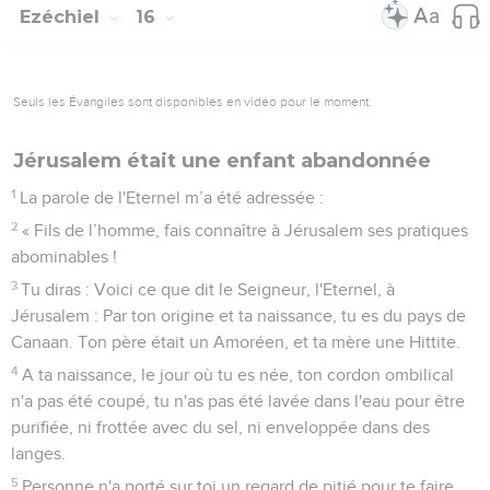
Ezéchiel
16
Seuls les Évangiles sont disponibles en vidéo pour le moment.
Jérusalem était une enfant abandonnée
1
La parole de l'Eternel m’a été adressée :
2
« Fils de l’homme, fais connaître à Jérusalem ses pratiques
abominables !
3
Tu diras : Voici ce que dit le Seigneur, l'Eternel, à
Jérusalem : Par ton origine et ta naissance, tu es du pays de
Canaan. Ton père était un Amoréen, et ta mère une Hittite.
4
A ta naissance, le jour où tu es née, ton cordon ombilical
n'a pas été coupé, tu n'as pas été lavée dans l'eau pour être
purifiée, ni frottée avec du sel, ni enveloppée dans des
langes.
5
Personne n'a porté sur toi un regard de pitié pour te faire