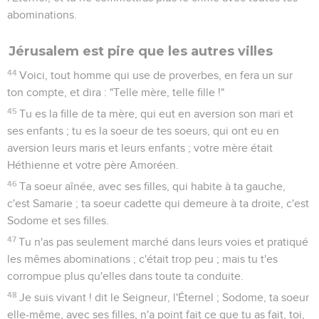
abominations.
Jérusalem est pire que les autres villes
44
Voici, tout homme qui use de proverbes, en fera un sur
ton compte, et dira : "Telle mère, telle fille !"
45
Tu es la fille de ta mère, qui eut en aversion son mari et
ses enfants ; tu es la soeur de tes soeurs, qui ont eu en
aversion leurs maris et leurs enfants ; votre mère était
Héthienne et votre père Amoréen.
46
Ta soeur aînée, avec ses filles, qui habite à ta gauche,
c'est Samarie ; ta soeur cadette qui demeure à ta droite, c'est
Sodome et ses filles.
47
Tu n'as pas seulement marché dans leurs voies et pratiqué
les mêmes abominations ; c'était trop peu ; mais tu t'es
corrompue plus qu'elles dans toute ta conduite.
48
Je suis vivant ! dit le Seigneur, l'Éternel ; Sodome, ta soeur
elle-même, avec ses filles, n'a point fait ce que tu as fait, toi,