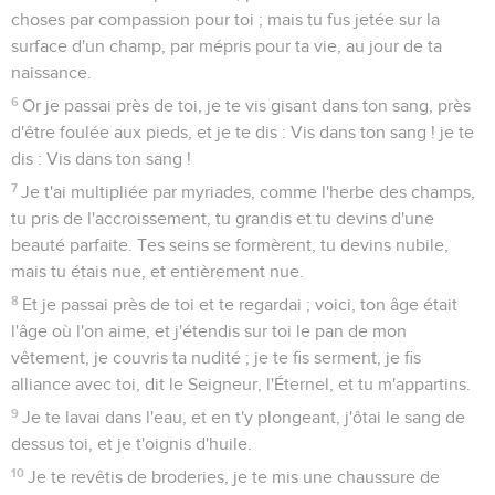
choses par compassion pour toi ; mais tu fus jetée sur la
surface d'un champ, par mépris pour ta vie, au jour de ta
naissance.
6
Or je passai près de toi, je te vis gisant dans ton sang, près
d'être foulée aux pieds, et je te dis : Vis dans ton sang ! je te
dis : Vis dans ton sang !
7
Je t'ai multipliée par myriades, comme l'herbe des champs,
tu pris de l'accroissement, tu grandis et tu devins d'une
beauté parfaite. Tes seins se formèrent, tu devins nubile,
mais tu étais nue, et entièrement nue.
8
Et je passai près de toi et te regardai ; voici, ton âge était
l'âge où l'on aime, et j'étendis sur toi le pan de mon
vêtement, je couvris ta nudité ; je te fis serment, je fis
alliance avec toi, dit le Seigneur, l'Éternel, et tu m'appartins.
9
Je te lavai dans l'eau, et en t'y plongeant, j'ôtai le sang de
dessus toi, et je t'oignis d'huile.
10
Je te revêtis de broderies, je te mis une chaussure de