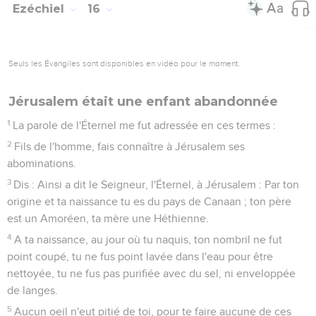
Ezéchiel
16
Seuls les Évangiles sont disponibles en vidéo pour le moment.
Jérusalem était une enfant abandonnée
1
La parole de l'Éternel me fut adressée en ces termes :
2
Fils de l'homme, fais connaître à Jérusalem ses
abominations.
3
Dis : Ainsi a dit le Seigneur, l'Éternel, à Jérusalem : Par ton
origine et ta naissance tu es du pays de Canaan ; ton père
est un Amoréen, ta mère une Héthienne.
4
A ta naissance, au jour où tu naquis, ton nombril ne fut
point coupé, tu ne fus point lavée dans l'eau pour être
nettoyée, tu ne fus pas purifiée avec du sel, ni enveloppée
de langes.
5
Aucun oeil n'eut pitié de toi, pour te faire aucune de ces