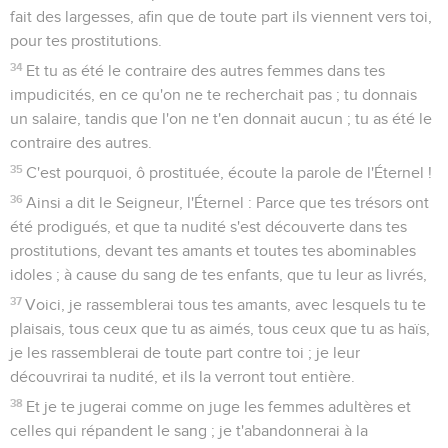
fait des largesses, afin que de toute part ils viennent vers toi,
pour tes prostitutions.
34
Et tu as été le contraire des autres femmes dans tes
impudicités, en ce qu'on ne te recherchait pas ; tu donnais
un salaire, tandis que l'on ne t'en donnait aucun ; tu as été le
contraire des autres.
35
C'est pourquoi, ô prostituée, écoute la parole de l'Éternel !
36
Ainsi a dit le Seigneur, l'Éternel : Parce que tes trésors ont
été prodigués, et que ta nudité s'est découverte dans tes
prostitutions, devant tes amants et toutes tes abominables
idoles ; à cause du sang de tes enfants, que tu leur as livrés,
37
Voici, je rassemblerai tous tes amants, avec lesquels tu te
plaisais, tous ceux que tu as aimés, tous ceux que tu as haïs,
je les rassemblerai de toute part contre toi ; je leur
découvrirai ta nudité, et ils la verront tout entière.
38
Et je te jugerai comme on juge les femmes adultères et
celles qui répandent le sang ; je t'abandonnerai à la