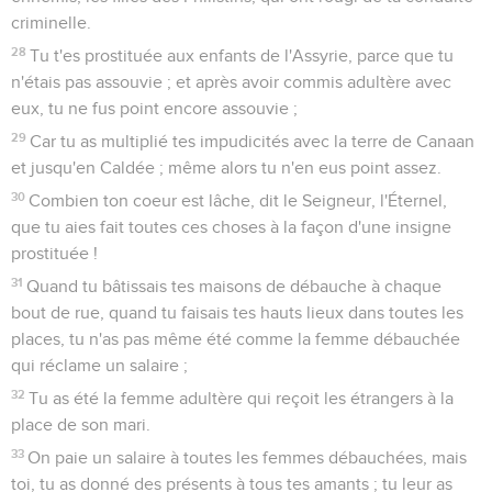
criminelle.
28
Tu t'es prostituée aux enfants de l'Assyrie, parce que tu
n'étais pas assouvie ; et après avoir commis adultère avec
eux, tu ne fus point encore assouvie ;
29
Car tu as multiplié tes impudicités avec la terre de Canaan
et jusqu'en Caldée ; même alors tu n'en eus point assez.
30
Combien ton coeur est lâche, dit le Seigneur, l'Éternel,
que tu aies fait toutes ces choses à la façon d'une insigne
prostituée !
31
Quand tu bâtissais tes maisons de débauche à chaque
bout de rue, quand tu faisais tes hauts lieux dans toutes les
places, tu n'as pas même été comme la femme débauchée
qui réclame un salaire ;
32
Tu as été la femme adultère qui reçoit les étrangers à la
place de son mari.
33
On paie un salaire à toutes les femmes débauchées, mais
toi, tu as donné des présents à tous tes amants ; tu leur as