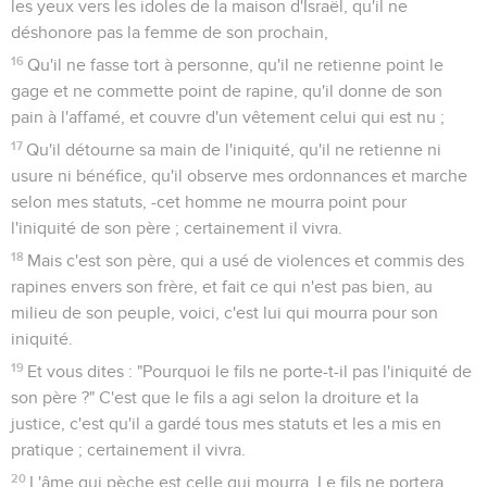
les yeux vers les idoles de la maison d'Israël, qu'il ne
déshonore pas la femme de son prochain,
16
Qu'il ne fasse tort à personne, qu'il ne retienne point le
gage et ne commette point de rapine, qu'il donne de son
pain à l'affamé, et couvre d'un vêtement celui qui est nu ;
17
Qu'il détourne sa main de l'iniquité, qu'il ne retienne ni
usure ni bénéfice, qu'il observe mes ordonnances et marche
selon mes statuts, -cet homme ne mourra point pour
l'iniquité de son père ; certainement il vivra.
18
Mais c'est son père, qui a usé de violences et commis des
rapines envers son frère, et fait ce qui n'est pas bien, au
milieu de son peuple, voici, c'est lui qui mourra pour son
iniquité.
19
Et vous dites : "Pourquoi le fils ne porte-t-il pas l'iniquité de
son père ?" C'est que le fils a agi selon la droiture et la
justice, c'est qu'il a gardé tous mes statuts et les a mis en
pratique ; certainement il vivra.
20
L'âme qui pèche est celle qui mourra. Le fils ne portera