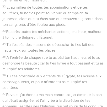
par le feu en leur honneur.
22
Et au milieu de toutes tes abominations et de tes
adultères, tu ne t'es point souvenue du temps de ta
jeunesse, alors que tu étais nue et découverte, gisante dans
ton sang, près d'être foulée aux pieds.
23
Et après toutes tes méchantes actions, -malheur, malheur
à toi ! dit le Seigneur, l'Éternel, -
24
Tu t'es bâti des maisons de débauche, tu t'es fait des
hauts lieux sur toutes les places.
25
A l'entrée de chaque rue tu as bâti ton haut lieu, et tu as
déshonoré ta beauté ; car tu t'es livrée à tout passant et tu as
multiplié tes adultères.
26
Tu t'es prostituée aux enfants de l'Égypte, tes voisins aux
corps vigoureux, et pour m'irriter tu as multiplié tes
adultères.
27
Et voici, j'ai étendu ma main contre toi, j'ai diminué la part
qui t'était assignée, et t'ai livrée à la discrétion de tes
ennemis, les filles des Philistins, qui ont rougi de ta conduite