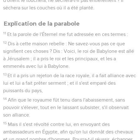
d'orient le touchera, ne séchera-t-il pas entièrement ? Il
séchera sur les couches où il a été planté.
Explication de la parabole
11
Et la parole de l'Éternel me fut adressée en ces termes :
12
Dis à cette maison rebelle : Ne savez-vous pas ce que
signifient ces choses ? Dis : Voici, le roi de Babylone est allé
à Jérusalem ; il a pris le roi et les principaux, et les a
emmenés avec lui à Babylone.
13
Et il a pris un rejeton de la race royale, il a fait alliance avec
lui et lui a fait prêter serment ; et il s'est emparé des
puissants du pays,
14
Afin que le royaume fût tenu dans l'abaissement, sans
pouvoir s'élever, tout en le laissant subsister, s'il observait
son alliance.
15
Mais il s'est révolté contre lui, en envoyant des
ambassadeurs en Égypte, afin qu'on lui donnât des chevaux
et un grand nombre d'hommes. Pourra-t-il réussir, échapper,