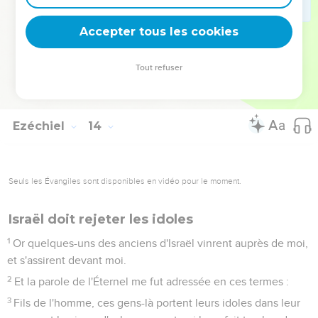
juste, que je n'ai pas attristé, et que vous fortifiez les mains
du méchant, afin qu'il ne se détourne point de son mauvais
Accepter tous les cookies
train pour avoir la vie,
23
Vous n'aurez plus de visions trompeuses et vous ne
Tout refuser
prononcerez plus d'oracles ; je délivrerai mon peuple de vos
mains, et vous saurez que je suis l'Éternel.
Ezéchiel
14
Seuls les Évangiles sont disponibles en vidéo pour le moment.
Israël doit rejeter les idoles
1
Or quelques-uns des anciens d'Israël vinrent auprès de moi,
et s'assirent devant moi.
2
Et la parole de l'Éternel me fut adressée en ces termes :
3
Fils de l'homme, ces gens-là portent leurs idoles dans leur