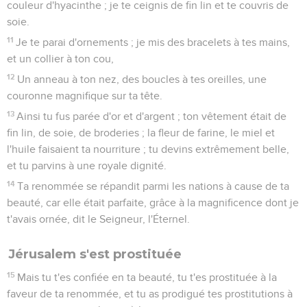
couleur d'hyacinthe ; je te ceignis de fin lin et te couvris de
soie.
11
Je te parai d'ornements ; je mis des bracelets à tes mains,
et un collier à ton cou,
12
Un anneau à ton nez, des boucles à tes oreilles, une
couronne magnifique sur ta tête.
13
Ainsi tu fus parée d'or et d'argent ; ton vêtement était de
fin lin, de soie, de broderies ; la fleur de farine, le miel et
l'huile faisaient ta nourriture ; tu devins extrêmement belle,
et tu parvins à une royale dignité.
14
Ta renommée se répandit parmi les nations à cause de ta
beauté, car elle était parfaite, grâce à la magnificence dont je
t'avais ornée, dit le Seigneur, l'Éternel.
Jérusalem s'est prostituée
15
Mais tu t'es confiée en ta beauté, tu t'es prostituée à la
faveur de ta renommée, et tu as prodigué tes prostitutions à