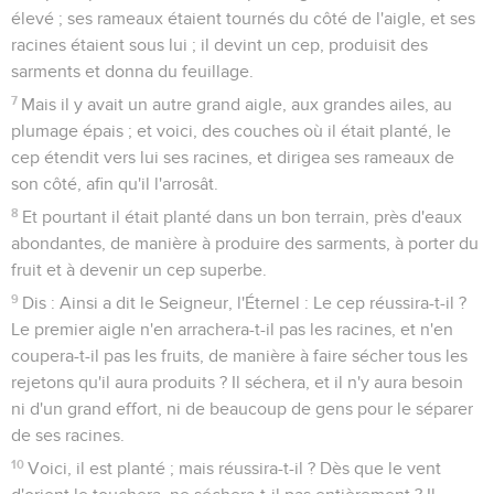
élevé ; ses rameaux étaient tournés du côté de l'aigle, et ses
racines étaient sous lui ; il devint un cep, produisit des
sarments et donna du feuillage.
7
Mais il y avait un autre grand aigle, aux grandes ailes, au
plumage épais ; et voici, des couches où il était planté, le
cep étendit vers lui ses racines, et dirigea ses rameaux de
son côté, afin qu'il l'arrosât.
8
Et pourtant il était planté dans un bon terrain, près d'eaux
abondantes, de manière à produire des sarments, à porter du
fruit et à devenir un cep superbe.
9
Dis : Ainsi a dit le Seigneur, l'Éternel : Le cep réussira-t-il ?
Le premier aigle n'en arrachera-t-il pas les racines, et n'en
coupera-t-il pas les fruits, de manière à faire sécher tous les
rejetons qu'il aura produits ? Il séchera, et il n'y aura besoin
ni d'un grand effort, ni de beaucoup de gens pour le séparer
de ses racines.
10
Voici, il est planté ; mais réussira-t-il ? Dès que le vent