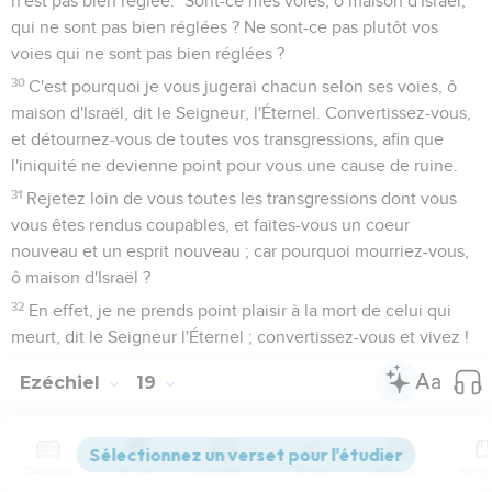
n'est pas bien réglée." Sont-ce mes voies, ô maison d'Israël,
qui ne sont pas bien réglées ? Ne sont-ce pas plutôt vos
voies qui ne sont pas bien réglées ?
30
C'est pourquoi je vous jugerai chacun selon ses voies, ô
maison d'Israël, dit le Seigneur, l'Éternel. Convertissez-vous,
et détournez-vous de toutes vos transgressions, afin que
l'iniquité ne devienne point pour vous une cause de ruine.
31
Rejetez loin de vous toutes les transgressions dont vous
vous êtes rendus coupables, et faites-vous un coeur
nouveau et un esprit nouveau ; car pourquoi mourriez-vous,
ô maison d'Israël ?
32
En effet, je ne prends point plaisir à la mort de celui qui
meurt, dit le Seigneur l'Éternel ; convertissez-vous et vivez !
Ezéchiel
19
Seuls les Évangiles sont disponibles en vidéo pour le moment.
Contenus
Versions
Commentaires
Strong
Dictionnaire