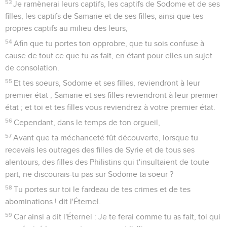
53
Je ramènerai leurs captifs, les captifs de Sodome et de ses
filles, les captifs de Samarie et de ses filles, ainsi que tes
propres captifs au milieu des leurs,
54
Afin que tu portes ton opprobre, que tu sois confuse à
cause de tout ce que tu as fait, en étant pour elles un sujet
de consolation.
55
Et tes soeurs, Sodome et ses filles, reviendront à leur
premier état ; Samarie et ses filles reviendront à leur premier
état ; et toi et tes filles vous reviendrez à votre premier état.
56
Cependant, dans le temps de ton orgueil,
57
Avant que ta méchanceté fût découverte, lorsque tu
recevais les outrages des filles de Syrie et de tous ses
alentours, des filles des Philistins qui t'insultaient de toute
part, ne discourais-tu pas sur Sodome ta soeur ?
58
Tu portes sur toi le fardeau de tes crimes et de tes
abominations ! dit l'Éternel.
59
Car ainsi a dit l'Éternel : Je te ferai comme tu as fait, toi qui