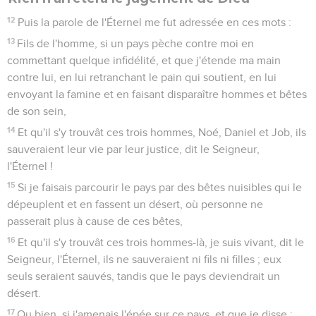
12
Puis la parole de l'Éternel me fut adressée en ces mots :
13
Fils de l'homme, si un pays pèche contre moi en
commettant quelque infidélité, et que j'étende ma main
contre lui, en lui retranchant le pain qui soutient, en lui
envoyant la famine et en faisant disparaître hommes et bêtes
de son sein,
14
Et qu'il s'y trouvât ces trois hommes, Noé, Daniel et Job, ils
sauveraient leur vie par leur justice, dit le Seigneur,
l'Éternel !
15
Si je faisais parcourir le pays par des bêtes nuisibles qui le
dépeuplent et en fassent un désert, où personne ne
passerait plus à cause de ces bêtes,
16
Et qu'il s'y trouvât ces trois hommes-là, je suis vivant, dit le
Seigneur, l'Éternel, ils ne sauveraient ni fils ni filles ; eux
seuls seraient sauvés, tandis que le pays deviendrait un
désert.
17
Ou bien, si j'amenais l'épée sur ce pays, et que je disse :