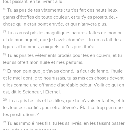
tout passant, en te livrant à lui.
16
Tu as pris de tes vêtements ; tu t'es fait des hauts lieux
garnis d'étoffes de toute couleur, et tu t'y es prostituée, -
chose qui n'était point arrivée, et qui n'arrivera plus.
17
Tu as aussi pris les magnifiques parures, faites de mon or
et de mon argent, que je t'avais données ; tu en as fait des
figures d'hommes, auxquels tu t'es prostituée.
18
Tu as pris tes vêtements brodés pour les en couvrir, et tu
leur as offert mon huile et mes parfums.
19
Et mon pain que je t'avais donné, la fleur de farine, l'huile
et le miel dont je te nourrissais, tu as mis ces choses devant
elles comme une offrande d'agréable odeur. Voilà ce qui en
est, dit le Seigneur, l'Éternel.
20
Tu as pris tes fils et tes filles, que tu m'avais enfantés, et tu
les leur as sacrifiés pour être dévorés. Était-ce trop peu que
tes prostitutions ?
21
Tu as immolé mes fils, tu les as livrés, en les faisant passer