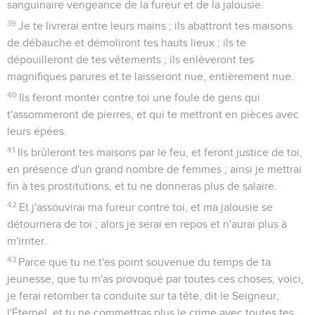
sanguinaire vengeance de la fureur et de la jalousie.
39
Je te livrerai entre leurs mains ; ils abattront tes maisons
de débauche et démoliront tes hauts lieux ; ils te
dépouilleront de tes vêtements ; ils enlèveront tes
magnifiques parures et te laisseront nue, entièrement nue.
40
Ils feront monter contre toi une foule de gens qui
t'assommeront de pierres, et qui te mettront en pièces avec
leurs épées.
41
Ils brûleront tes maisons par le feu, et feront justice de toi,
en présence d'un grand nombre de femmes ; ainsi je mettrai
fin à tes prostitutions, et tu ne donneras plus de salaire.
42
Et j'assouvirai ma fureur contre toi, et ma jalousie se
détournera de toi ; alors je serai en repos et n'aurai plus à
m'irriter.
43
Parce que tu ne t'es point souvenue du temps de ta
jeunesse, que tu m'as provoqué par toutes ces choses, voici,
je ferai retomber ta conduite sur ta tête, dit le Seigneur,
l'Éternel, et tu ne commettras plus le crime avec toutes tes