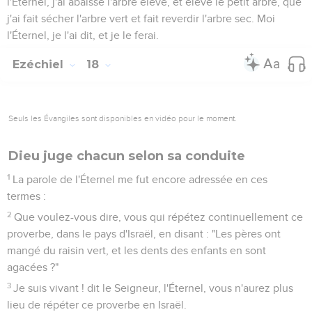
l'Éternel, j'ai abaissé l'arbre élevé, et élevé le petit arbre, que
j'ai fait sécher l'arbre vert et fait reverdir l'arbre sec. Moi
l'Éternel, je l'ai dit, et je le ferai.
Ezéchiel
18
Seuls les Évangiles sont disponibles en vidéo pour le moment.
Dieu juge chacun selon sa conduite
1
La parole de l'Éternel me fut encore adressée en ces
termes :
2
Que voulez-vous dire, vous qui répétez continuellement ce
proverbe, dans le pays d'Israël, en disant : "Les pères ont
mangé du raisin vert, et les dents des enfants en sont
agacées ?"
3
Je suis vivant ! dit le Seigneur, l'Éternel, vous n'aurez plus
lieu de répéter ce proverbe en Israël.