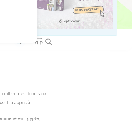
e et vivez ! »
us sur www.editionsbiblio.fr
 au milieu des lionceaux.
e. Il a appris à
nt emmené en Égypte,