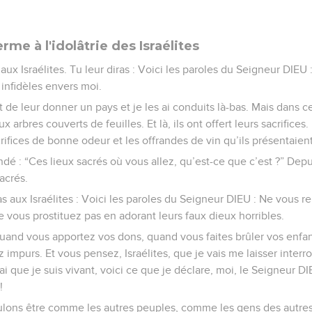
rme à l'idolâtrie des Israélites
 aux Israélites. Tu leur diras : Voici les paroles du Seigneur DIEU
 infidèles envers moi.
t de leur donner un pays et je les ai conduits là-bas. Mais dans ce
 arbres couverts de feuilles. Et là, ils ont offert leurs sacrifices.
crifices de bonne odeur et les offrandes de vin qu’ils présentaient
ndé : “Ces lieux sacrés où vous allez, qu’est-ce que c’est ?” Dep
acrés.
as aux Israélites : Voici les paroles du Seigneur DIEU : Ne vous 
vous prostituez pas en adorant leurs faux dieux horribles.
and vous apportez vos dons, quand vous faites brûler vos enfant
impurs. Et vous pensez, Israélites, que je vais me laisser interr
i que je suis vivant, voici ce que je déclare, moi, le Seigneur DI
!
ulons être comme les autres peuples, comme les gens des autre