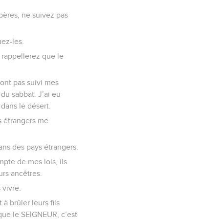
 pères, ne suivez pas
uez-les.
 rappellerez que le
n’ont pas suivi mes
 du sabbat. J’ai eu
 dans le désert.
es étrangers me
dans des pays étrangers.
ompte de mes lois, ils
eurs ancêtres.
 vivre.
 à brûler leurs fils
u que le SEIGNEUR, c’est