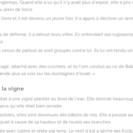
gtemps. Quand elle a vu qu’il n’y avait plus d’espoir, elle a pris 
au plein de force.
 lions et il est devenu un jeune lion. Il a appris à déchirer un ani
s de défense, il a détruit leurs villes. En entendant ses rugissem
r.
 venus de partout se sont groupés contre lui. Ils lui ont tendu un 
cage, attaché avec des crochets, et ils l’ont conduit au roi de Bab
ende plus sa voix sur les montagnes d’Israël. »
 la vigne
ait à une vigne plantée au bord de l’eau. Elle donnait beaucoup 
arce qu’elle était bien arrosée.
solides, elles sont devenues des bâtons de rois. Elle a poussé a
uait à cause de sa hauteur et de toutes ses branches.
ée avec colère et jetée par terre. Le vent d’est a séché ses fruits