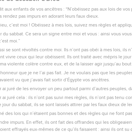
 dit aux enfants de vos ancêtres : “N’obéissez pas aux lois de vos
s rendez pas impurs en adorant leurs faux dieux.
u, c’est moi ! Obéissez à mes lois, suivez mes règles et appliq
 du sabbat. Ce sera un signe entre moi et vous : ainsi vous vous
’est moi.”
si se sont révoltés contre moi. Ils n’ont pas obéi à mes lois, ils 
ont vivre ceux qui leur obéissent. Ils ont traité avec mépris le jour
ma violente colère contre eux, et de la laisser agir jusqu’au bout
honneur que je ne l’ai pas fait. Je ne voulais pas que les peupl
avaient vu que j’avais fait sortir d’Égypte vos ancêtres.
ur ai juré de les envoyer un peu partout parmi d’autres peuples, 
 ai juré cela : ils n’ont pas suivi mes règles, ils n’ont pas tenu c
 jour du sabbat, ils se sont laissés attirer par les faux dieux de l
 des lois qui n’étaient pas bonnes et des règles qui ne font pas
endre impurs. En effet, ils ont fait des offrandes qui les obligeaient
 soient effrayés eux-mêmes de ce qu’ils faisaient : ainsi ils ont s