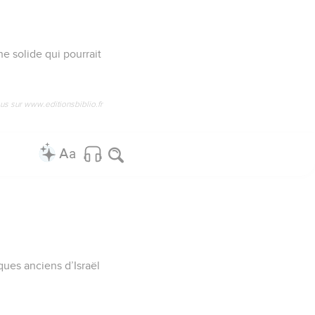
che solide qui pourrait
us sur www.editionsbiblio.fr
ques anciens d’Israël