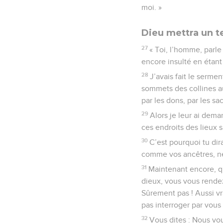
moi. »
Dieu mettra un te
27
« Toi, l’homme, parle
encore insulté en étant
28
J’avais fait le sermen
sommets des collines aux
par les dons, par les sa
29
Alors je leur ai dema
ces endroits des lieux s
30
C’est pourquoi tu dir
comme vos ancêtres, ne 
31
Maintenant encore, qu
dieux, vous vous rendez 
Sûrement pas ! Aussi vra
pas interroger par vous 
32
Vous dites : Nous vo