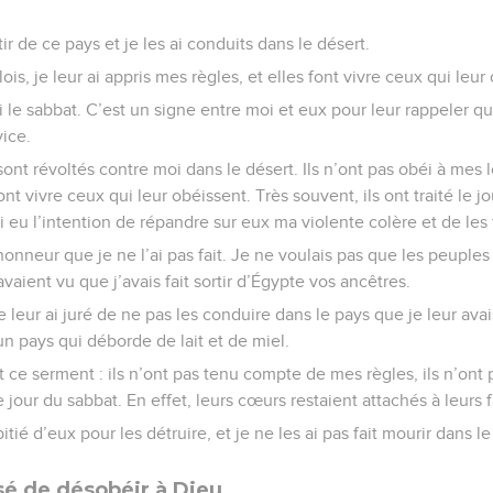
rtir de ce pays et je les ai conduits dans le désert.
ois, je leur ai appris mes règles, et elles font vivre ceux qui leur
i le sabbat. C’est un signe entre moi et eux pour leur rappeler q
ice.
 sont révoltés contre moi dans le désert. Ils n’ont pas obéi à mes l
font vivre ceux qui leur obéissent. Très souvent, ils ont traité le 
 eu l’intention de répandre sur eux ma violente colère et de les 
onneur que je ne l’ai pas fait. Je ne voulais pas que les peuple
avaient vu que j’avais fait sortir d’Égypte vos ancêtres.
e leur ai juré de ne pas les conduire dans le pays que je leur avai
un pays qui déborde de lait et de miel.
it ce serment : ils n’ont pas tenu compte de mes règles, ils n’ont p
e jour du sabbat. En effet, leurs cœurs restaient attachés à leurs 
pitié d’eux pour les détruire, et je ne les ai pas fait mourir dans le
ssé de désobéir à Dieu