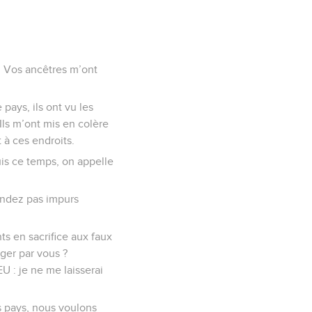
 : Vos ancêtres m’ont
 pays, ils ont vu les
 Ils m’ont mis en colère
 à ces endroits.
uis ce temps, on appelle
rendez pas impurs
s en sacrifice aux faux
oger par vous ?
EU : je ne me laisserai
s pays, nous voulons