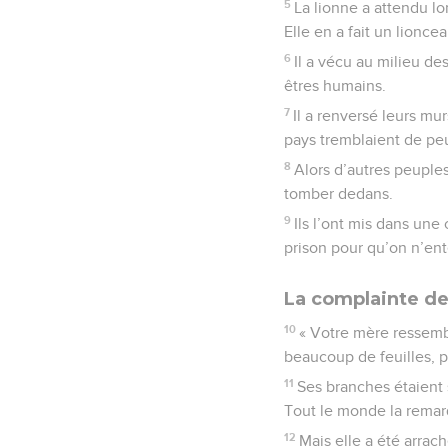
5
La lionne a attendu lon
Elle en a fait un lionce
6
Il a vécu au milieu des
êtres humains.
7
Il a renversé leurs mur
pays tremblaient de peu
8
Alors d’autres peuples
tomber dedans.
9
Ils l’ont mis dans une 
prison pour qu’on n’ent
La complainte de
10
« Votre mère ressembl
beaucoup de feuilles, p
11
Ses branches étaient 
Tout le monde la remarq
12
Mais elle a été arrach