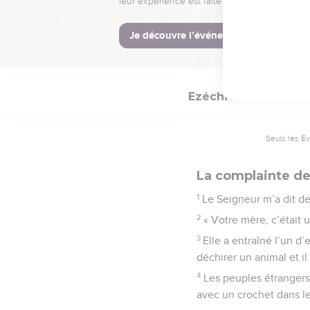
32
Moi, le Seigneur DIEU
© Société biblique français
Ezéchiel
19
Seuls les É
La complainte de
1
Le Seigneur m’a dit de 
2
« Votre mère, c’était 
3
Elle a entraîné l’un d’
déchirer un animal et i
4
Les peuples étrangers 
avec un crochet dans l