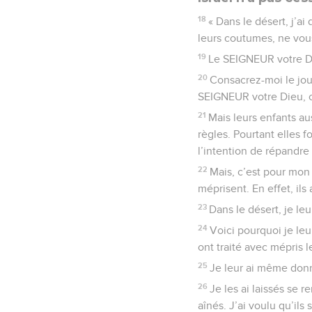
18
« Dans le désert, j’ai
leurs coutumes, ne vou
19
Le SEIGNEUR votre Die
20
Consacrez-moi le jour
SEIGNEUR votre Dieu, c
21
Mais leurs enfants aus
règles. Pourtant elles f
l’intention de répandre 
22
Mais, c’est pour mon 
méprisent. En effet, ils 
23
Dans le désert, je le
24
Voici pourquoi je leur
ont traité avec mépris le
25
Je leur ai même donné
26
Je les ai laissés se r
aînés. J’ai voulu qu’ils