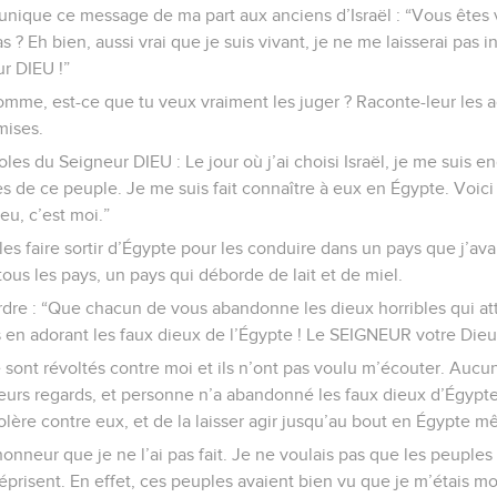
nique ce message de ma part aux anciens d’Israël : “Vous êtes 
s ? Eh bien, aussi vrai que je suis vivant, je ne me laisserai pas i
ur DIEU !”
omme, est-ce que tu veux vraiment les juger ? Raconte-leur les a
mises.
aroles du Seigneur DIEU : Le jour où j’ai choisi Israël, je me suis
 de ce peuple. Je me suis fait connaître à eux en Égypte. Voici le
u, c’est moi.”
e les faire sortir d’Égypte pour les conduire dans un pays que j’av
tous les pays, un pays qui déborde de lait et de miel.
rdre : “Que chacun de vous abandonne les dieux horribles qui att
en adorant les faux dieux de l’Égypte ! Le SEIGNEUR votre Dieu,
 sont révoltés contre moi et ils n’ont pas voulu m’écouter. Aucun
 leurs regards, et personne n’a abandonné les faux dieux d’Égypte.
lère contre eux, et de la laisser agir jusqu’au bout en Égypte m
onneur que je ne l’ai pas fait. Je ne voulais pas que les peuples
prisent. En effet, ces peuples avaient bien vu que je m’étais mo