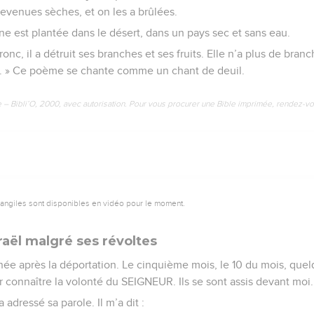
evenues sèches, et on les a brûlées.
ne est plantée dans le désert, dans un pays sec et sans eau.
tronc, il a détruit ses branches et ses fruits. Elle n’a plus de bran
i. » Ce poème se chante comme un chant de deuil.
e – Bibli’O, 2000, avec autorisation. Pour vous procurer une Bible imprimée, rendez-vo
vangiles sont disponibles en vidéo pour le moment.
raël malgré ses révoltes
née après la déportation. Le cinquième mois, le 10 du mois, quel
 connaître la volonté du SEIGNEUR. Ils se sont assis devant moi.
adressé sa parole. Il m’a dit :