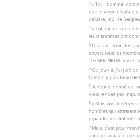
3
« Toi, l’homme, commu
que je veux, n’est-ce pa
déclare, moi, le Seigne
4
« Toi qui n’es qu’un h
leurs ancêtres ont com
5
Dis-leur : Voici les p
envers tous les membres
“Le SEIGNEUR, votre Die
6
Ce jour-là, j’ai juré d
C’était le plus beau de 
7
Je leur ai donné cet o
vous rendez pas impurs 
8
« Mais vos ancêtres se
horribles qui attiraient
répandre ma violente co
9
Mais, c’est pour mon h
ancêtres vivaient me mé