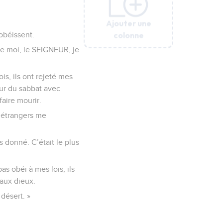
Ajouter une
Ajouter une
Ajouter une
Ajouter une
Ajouter une
Ajouter une
colonne
colonne
colonne
colonne
colonne
colonne
 obéissent.
ue moi, le SEIGNEUR, je
ois, ils ont rejeté mes
jour du sabbat avec
faire mourir.
s étrangers me
s donné. C’était le plus
as obéi à mes lois, ils
faux dieux.
 désert. »