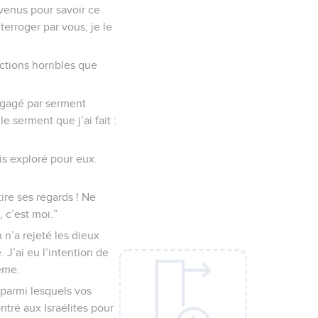
venus pour savoir ce
nterroger par vous, je le
ctions horribles que
 engagé par serment
 serment que j’ai fait :
ais exploré pour eux.
ire ses regards ! Ne
 c’est moi.”
 n’a rejeté les dieux
 J’ai eu l’intention de
ême.
 parmi lesquels vos
ntré aux Israélites pour