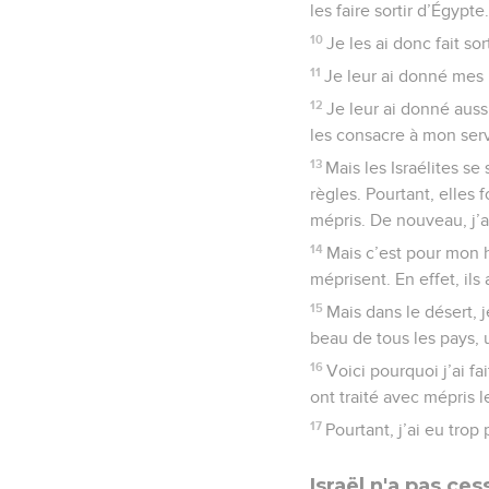
les faire sortir d’Égypte.
10
Je les ai donc fait so
11
Je leur ai donné mes l
12
Je leur ai donné auss
les consacre à mon serv
13
Mais les Israélites se
règles. Pourtant, elles 
mépris. De nouveau, j’ai
14
Mais c’est pour mon h
méprisent. En effet, ils 
15
Mais dans le désert, j
beau de tous les pays, 
16
Voici pourquoi j’ai fa
ont traité avec mépris l
17
Pourtant, j’ai eu trop 
Israël n'a pas ce