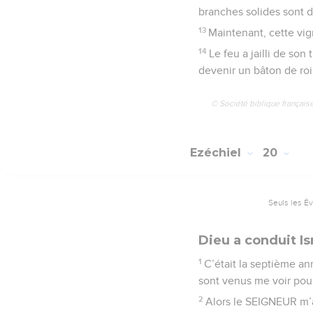
branches solides sont d
13
Maintenant, cette vig
14
Le feu a jailli de son 
devenir un bâton de ro
© Société biblique français
Ezéchiel
20
Seuls les É
Dieu a conduit Is
1
C’était la septième an
sont venus me voir pour
2
Alors le SEIGNEUR m’a 