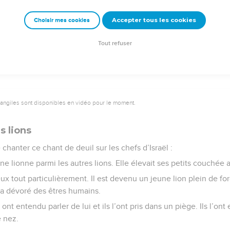
, je le déclare, je ne veux la mort de personne. Changez votre vi
Accepter tous les cookies
Choisir mes cookies
e – Bibli’O, 2000, avec autorisation. Pour vous procurer une Bible imprimée, rendez-vo
Tout refuser
vangiles sont disponibles en vidéo pour le moment.
s lions
chanter ce chant de deuil sur les chefs d’Israël :
une lionne parmi les autres lions. Elle élevait ses petits couchée
eux tout particulièrement. Il est devenu un jeune lion plein de forc
l a dévoré des êtres humains.
ont entendu parler de lui et ils l’ont pris dans un piège. Ils l’o
e nez.