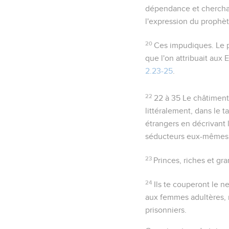
dépendance et chercha d
l'expression du prophè
20
Ces impudiques
. Le
que l'on attribuait aux
2.23-25
.
22
22 à 35
Le châtiment
littéralement, dans le t
étrangers en décrivant l'
séducteurs eux-mêmes 
23
Princes, riches et gr
24
Ils te couperont le ne
aux femmes adultères, m
prisonniers.