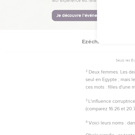
Ezéchiel
23
Seuls les É
2
Deux femmes
. Les de
seul en Egypte ; mais l
ces mots :
filles d'une
3
L'influence corruptric
(comparez
16.26
et
20.
4
Voici leurs noms
: dan