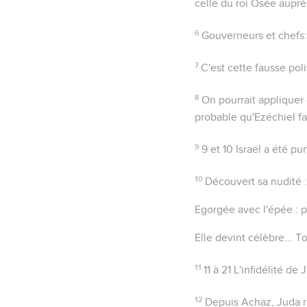
celle du roi Osée aupr
6
Gouverneurs
et
chefs
7
C'est cette fausse poli
8
On pourrait appliquer c
probable qu'Ezéchiel fai
9
9 et 10
Israël a été pun
10
Découvert sa nudité
:
Egorgée avec l'épée
: p
Elle devint célèbre...
To
11
11 à 21
L'infidélité de
12
Depuis Achaz, Juda re