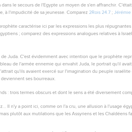
ans le secours de l'Egypte un moyen de s'en affranchir. C'était,
te, à l'impudicité de sa jeunesse. Comparez
2Rois 24.7
;
Jérémie 
 prophète caractérise ici par les expressions les plus répugnantes
 Egyptiens ; comparez des expressions analogues relatives à Isra
 de Juda. C'est évidemment avec intention que le prophète repr
ableau de l'armée ennemie qui envahit Juda, le portrait qu'il ava
attrait qu'ils avaient exercé sur l'imagination du peuple israélite (
deviennent ses bourreaux.
ands
: trois termes obscurs et dont le sens a été diversement comp
z...
Il n'y a point ici, comme on l'a cru, une allusion à l'usage ég
ais plutôt aux mutilations que les Assyriens et les Chaldéens fai