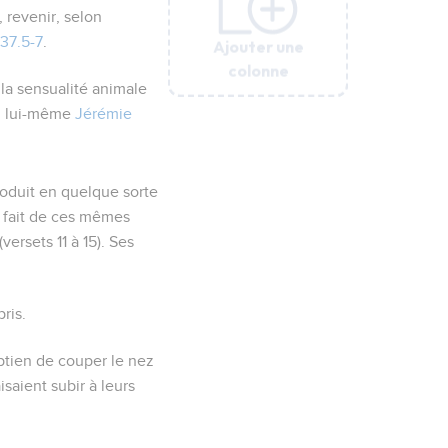
 revenir, selon
37.5-7
.
Ajouter une
Ajouter une
Ajouter une
Ajouter une
Ajouter une
colonne
colonne
colonne
colonne
colonne
 la sensualité animale
ël lui-même
Jérémie
oduit en quelque sorte
it fait de ces mêmes
versets 11 à 15). Ses
ris.
yptien de couper le nez
saient subir à leurs