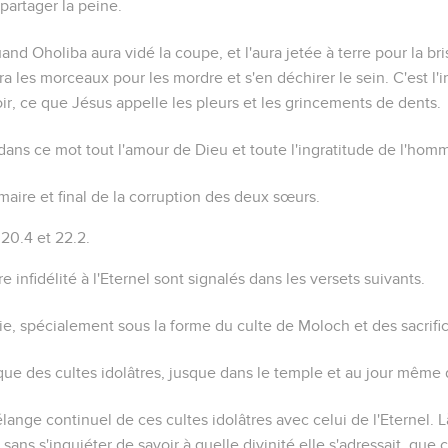
 partager la peine.
and Oholiba aura vidé la coupe, et l'aura jetée à terre pour la bri
ra les morceaux pour les mordre et s'en déchirer le sein. C'est l
oir, ce que Jésus appelle
les pleurs et les grincements de dents
.
 a dans ce mot tout l'amour de Dieu et toute l'ingratitude de l'hom
ire et final de la corruption des deux sœurs.
z
20.4
et
22.2
.
e infidélité à l'Eternel sont signalés dans les versets suivants.
âtrie, spécialement sous la forme du culte de Moloch et des sacrifi
tique des cultes idolâtres, jusque dans le temple et au jour même
élange continuel de ces cultes idolâtres avec celui de l'Eternel. L
, sans s'inquiéter de savoir à quelle divinité elle s'adressait, que