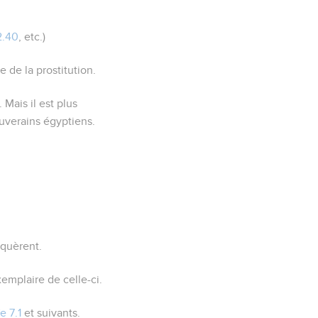
2.40
, etc.)
e de la prostitution.
 Mais il est plus
ouverains égyptiens.
oquèrent.
emplaire de celle-ci.
e 7.1
et suivants.