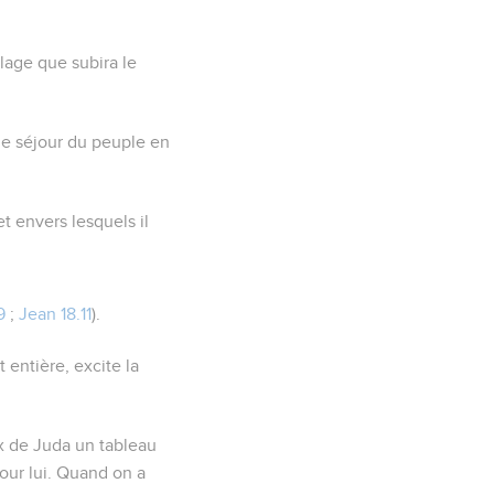
lage que subira le
le séjour du peuple en
t envers lesquels il
9
;
Jean 18.11
).
 entière, excite la
ux de Juda un tableau
pour lui. Quand on a