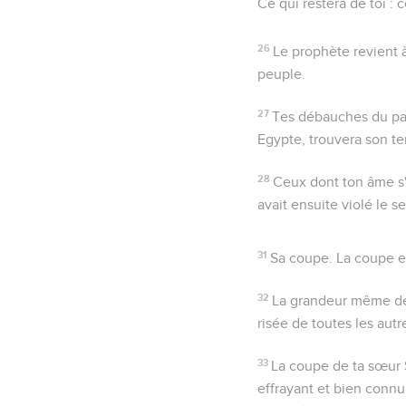
Ce qui restera de toi
: c
26
Le prophète revient 
peuple.
27
Tes débauches du pa
Egypte, trouvera son te
28
Ceux dont ton âme s
avait ensuite violé le s
31
Sa coupe
. La coupe 
32
La grandeur même de c
risée de toutes les aut
33
La coupe de ta sœur
effrayant et bien connu,