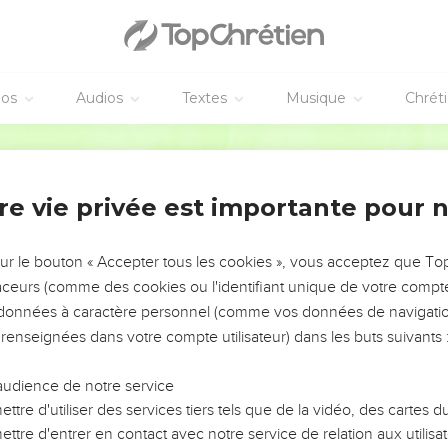
mparez
13.6-12 ;
Jérémie 23.25-32
;
27.9-11
. Et pour tout ce pass
ez
18.7,12,18
.
éos
Audios
Textes
Musique
Chrét
ique protégé par la loi (
Exode 22.21
;
Deutéronome 24.17
), n'av
Bible annotée
oits que l'Israélite, qui pouvait ainsi profiter de sa supériorité 
ore pu sauver le peuple ; c'est qu'il se trouvât dans son sein q
re vie privée est importante pour 
our lui et qui fissent en quelque sorte de leur personne
une cloi
ait se précipiter le jugement. Ces intercesseurs, sortis spontané
sur le bouton « Accepter tous les cookies », vous acceptez que T
pelés,
demandés
; il n'a reçu aucune réponse. Mais, dira-t-on, J
traceurs (comme des cookies ou l'identifiant unique de votre compte 
ieu ne parle pas ici de ses représentants, les prophètes. C'était du
s données à caractère personnel (comme vos données de navigatio
 entendre s'élever le cri de supplication ; et précisément parce 
 renseignées dans votre compte utilisateur) dans les buts suivants 
 il avait interdit aux prophètes d'intercéder encore pour ce peup
 jugement ; comparez
14.12-21 ;
Jérémie 7.16
;
11.14
; et pour l'ima
audience de notre service
ttre d'utiliser des services tiers tels que de la vidéo, des cartes
ttre d'entrer en contact avec notre service de relation aux utilisat
isisse pas
: allusion à
Genèse 18.28