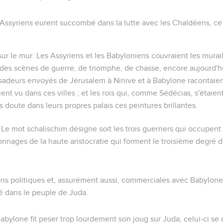
Assyriens eurent succombé dans la lutte avec les Chaldéens, ce 
.
ur le mur
. Les Assyriens et les Babyloniens couvraient les murail
 des scènes de guerre, de triomphe, de chasse, encore aujourd'
adeurs envoyés de Jérusalem à Ninive et à Babylone racontaien
aient vu dans ces villes ; et les rois qui, comme Sédécias, s'éta
s doute dans leurs propres palais ces peintures brillantes.
. Le mot
schalischim
désigne soit les
trois
guerriers qui occupent
sonnages de la haute aristocratie qui forment le
troisième
degré da
ons politiques et, assurément aussi, commerciales avec Babylone,
é dans le peuple de Juda.
abylone fit peser trop lourdement son joug sur Juda, celui-ci se