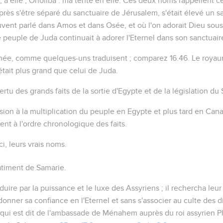
, à elle
;
Oholiba
:
ma tente en elle
. Ces deux noms rappellent ce
après s'être séparé du sanctuaire de Jérusalem, s'était élevé un 
souvent parlé dans Amos et dans Osée, et où l'on adorait Dieu so
le peuple de Juda continuait à adorer l'Eternel dans
son
sanctuair
înée
, comme quelques-uns traduisent ; comparez
16.46
. Le roya
était plus grand que celui de Juda.
ertu des grands faits de la sortie d'Egypte et de la législation du 
sion à la multiplication du peuple en Egypte et plus tard en Can
ment à l'ordre chronologique des faits.
ci, leurs
vrais
noms.
timent de Samarie.
éduire par la puissance et le luxe des Assyriens ; il rechercha leur 
donner sa confiance en l'Eternel et sans s'associer au culte des 
qui est dit de l'ambassade de Ménahem auprès du roi assyrien P