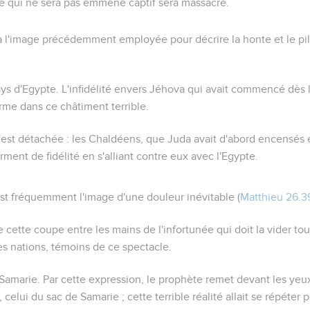
e qui ne sera pas emmené captif sera massacré.
à l'image précédemment employée pour décrire la honte et le pil
ys d'Egypte
. L'infidélité envers Jéhova qui avait commencé dès 
rme dans ce châtiment terrible.
'est détachée
: les Chaldéens, que Juda avait d'abord encensés e
erment de fidélité en s'alliant contre eux avec l'Egypte.
est fréquemment l'image d'une douleur inévitable (
Matthieu 26.3
ette coupe entre les mains de l'infortunée qui doit la vider tout
res nations, témoins de ce spectacle.
 Samarie
. Par cette expression, le prophète remet devant les ye
 celui du sac de Samarie ; cette terrible réalité allait se répéter 