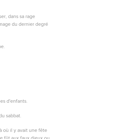
ser, dans sa rage
'image du dernier degré
me.
ces d'enfants.
 du sabbat.
à où il y avait une fête
 ce fût aux faux dieux ou