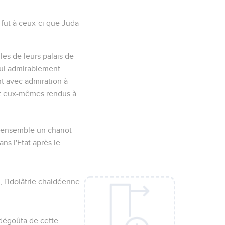
fut à ceux-ci que Juda
les de leurs palais de
hui admirablement
t avec admiration à
ient eux-mêmes rendus à
 ensemble un chariot
ns l'Etat après le
 l'idolâtrie chaldéenne
 dégoûta de cette