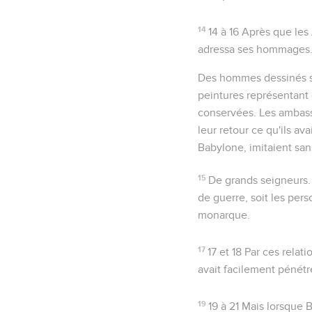
14
14 à 16
Après que les 
adressa ses hommages
Des hommes dessinés s
peintures représentant
conservées. Les ambass
leur retour ce qu'ils av
Babylone, imitaient san
15
De grands seigneurs
de guerre, soit les per
monarque.
17
17 et 18
Par ces relati
avait facilement pénétr
19
19 à 21
Mais lorsque B