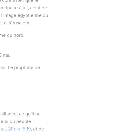
 contraste : que le
sanctuaire
à lui
, celui de
us l'image égyptienne du
e, à Jérusalem.
ume du nord,
Sinaï.
aan. Le prophète ne
alliance, ce qu'il ne
dieux du peuple
hul,
2Rois 15.19
, et de