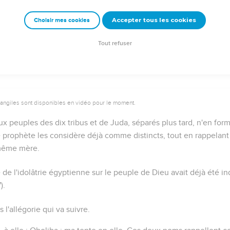
Accepter tous les cookies
Choisir mes cookies
Autres ressources sur theotex.org, contact theotex@gmail.com
Tout refuser
vangiles sont disponibles en vidéo pour le moment.
ux peuples des dix tribus et de Juda, séparés plus tard, n'en fo
e prophète les considère déjà comme distincts, tout en rappelant 
 même mère
.
e de l'idolâtrie égyptienne sur le peuple de Dieu avait déjà été in
7
).
s l'allégorie qui va suivre.