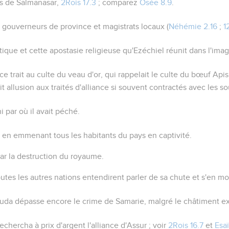
ès de Salmanasar,
2Rois 17.3
; comparez
Osée 8.9
.
: gouverneurs de province et magistrats locaux (
Néhémie 2.16
;
1
tique et cette apostasie religieuse qu'Ezéchiel réunit dans l'imag
e trait au culte du veau d'or, qui rappelait le culte du bœuf Apis.
t allusion aux traités d'alliance si souvent contractés avec les s
i par où il avait péché.
 en emmenant tous les habitants du pays en captivité.
ar la destruction du royaume.
utes les autres nations entendirent parler de sa chute et s'en m
 Juda dépasse encore le crime de Samarie, malgré le châtiment ex
chercha à prix d'argent l'alliance d'Assur ; voir
2Rois 16.7
et
Esaï