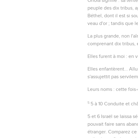
Ohola
signifie :
sa tente
peuple des dix tribus, 
Béthel, dont il est si 
veau d'or ; tandis que 
La plus grande
, non
l'a
comprenant dix tribus, 
Elles furent à moi
: en v
Elles enfantèrent...
Allu
s'assujettit pas servile
Leurs noms
: cette fois-
5
5 à 10
Conduite et châ
5 et 6
Israël se laissa s
pouvait faire sans aban
étranger. Comparez ce 