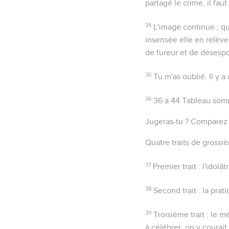
partagé le crime, il faut
34
L'image continue ; qu
insensée elle en relève
de fureur et de désesp
35
Tu m'as oublié
. Il y
36
36 à 44
Tableau somma
Jugeras-tu ?
Compare
Quatre traits de grossièr
37
Premier trait : l'idol
38
Second trait : la pra
39
Troisième trait : le m
à célébrer, on y courait