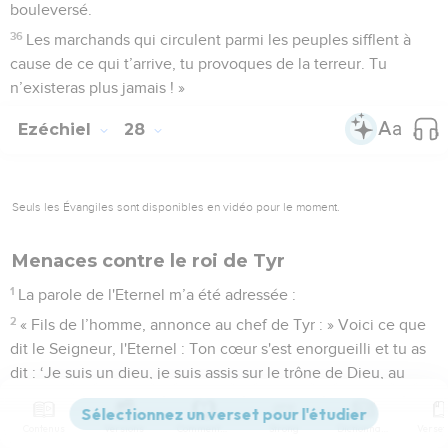
bouleversé.
36
Les marchands qui circulent parmi les peuples sifflent à
cause de ce qui t’arrive, tu provoques de la terreur. Tu
n’existeras plus jamais ! »
Ezéchiel
28
Seuls les Évangiles sont disponibles en vidéo pour le moment.
Menaces contre le roi de Tyr
1
La parole de l'Eternel m’a été adressée :
2
« Fils de l’homme, annonce au chef de Tyr : » Voici ce que
dit le Seigneur, l'Eternel : Ton cœur s'est enorgueilli et tu as
dit : ‘Je suis un dieu, je suis assis sur le trône de Dieu, au
cœur de la mer !’Pourtant tu n’es qu’un homme et non un
dieu, mais tu te considères au même niveau que Dieu !
Contenus
Versions
Commentaires
Strong
Dictionnaire
3