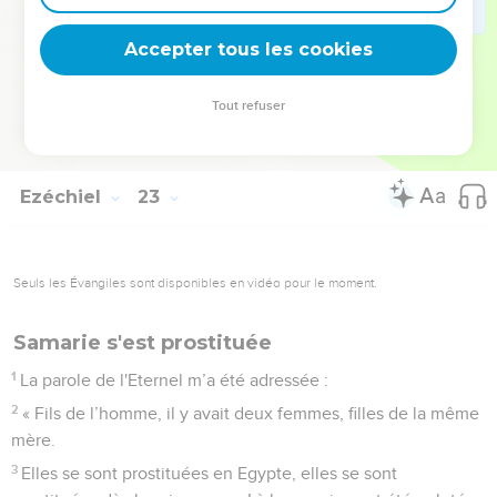
30
» Je cherche parmi eux quelqu’un qui construise un mur,
qui se tienne à la brèche devant moi en faveur du pays, pour
Accepter tous les cookies
que je ne le détruise pas, mais je ne trouve pas.
31
Je déverserai mon indignation sur eux, je les achèverai par
Tout refuser
le feu de ma fureur. Je ferai retomber leur conduite sur leur
tête, déclare le Seigneur, l'Eternel. »
Ezéchiel
23
Seuls les Évangiles sont disponibles en vidéo pour le moment.
Samarie s'est prostituée
1
La parole de l'Eternel m’a été adressée :
2
« Fils de l’homme, il y avait deux femmes, filles de la même
mère.
3
Elles se sont prostituées en Egypte, elles se sont