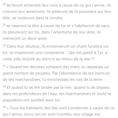
30
Ils feront entendre leur voix à cause de ce qui t’arrive, ils
crieront leur amertume. Ils jetteront de la poussière sur leur
tête, se rouleront dans la cendre,
31
se raseront la tête à cause de toi et s’habilleront de sacs.
Ils pleureront sur toi, dans l’amertume de leur âme, ils
mèneront un deuil amer.
32
Dans leur douleur, ils entonneront un chant funèbre sur
toi, ils chanteront une complainte : ‘Qui est pareil à Tyr, à
cette ville réduite au silence au milieu de la mer ?’
33
» Quand tes denrées sortaient des mers, tu rassasiais un
grand nombre de peuples. Par l'abondance de tes biens et
de tes marchandises, tu enrichissais les rois de la terre.
34
Et quand tu as été brisée par la mer, quand tu as disparu
dans les profondeurs de l’eau, tes marchandises et toute ta
population ont sombré avec toi.
35
» Tous les habitants des îles sont consternés à cause de ce
qui t’arrive, leurs rois en sont horrifiés, leur visage est