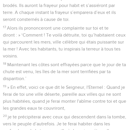
brodés. Ils auront la frayeur pour habit et s’assiéront par
terre. A chaque instant la frayeur s’emparera d’eux et ils
seront consternés à cause de toi.
17
Alors ils prononceront une complainte sur toi et te
diront : » ‘Comment ! Te voilà détruite, toi qu’habitaient ceux
qui parcourent les mers, ville célèbre qui étais puissante sur
la mer ! Avec tes habitants, tu inspirais la terreur à tous tes
voisins.
18
Maintenant les côtes sont effrayées parce que le jour de ta
chute est venu, les îles de la mer sont terrifiées par ta
disparition.’
19
» En effet, voici ce que dit le Seigneur, l'Eternel : Quand je
ferai de toi une ville déserte, pareille aux villes qui ne sont
plus habitées, quand je ferai monter l'abîme contre toi et que
les grandes eaux te couvriront,
20
je te précipiterai avec ceux qui descendent dans la tombe,
vers le peuple d’autrefois. Je te ferai habiter dans les