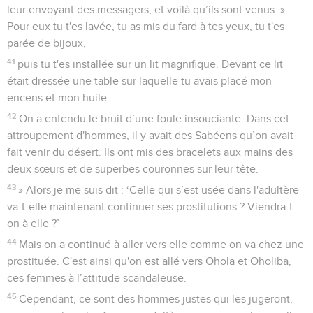
leur envoyant des messagers, et voilà qu’ils sont venus. »
Pour eux tu t'es lavée, tu as mis du fard à tes yeux, tu t'es
parée de bijoux,
41
puis tu t'es installée sur un lit magnifique. Devant ce lit
était dressée une table sur laquelle tu avais placé mon
encens et mon huile.
42
On a entendu le bruit d’une foule insouciante. Dans cet
attroupement d'hommes, il y avait des Sabéens qu’on avait
fait venir du désert. Ils ont mis des bracelets aux mains des
deux sœurs et de superbes couronnes sur leur tête.
43
» Alors je me suis dit : ‘Celle qui s’est usée dans l'adultère
va-t-elle maintenant continuer ses prostitutions ? Viendra-t-
on à elle ?’
44
Mais on a continué à aller vers elle comme on va chez une
prostituée. C'est ainsi qu'on est allé vers Ohola et Oholiba,
ces femmes à l’attitude scandaleuse.
45
Cependant, ce sont des hommes justes qui les jugeront,