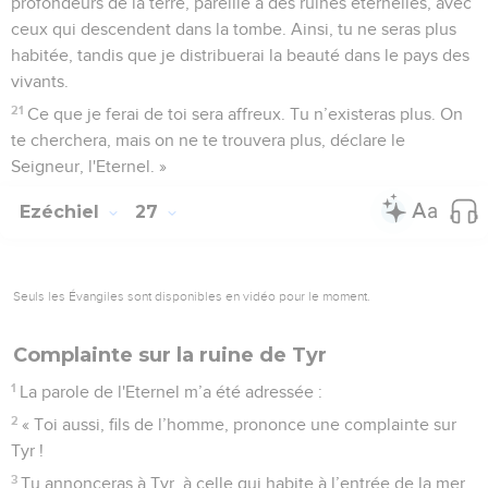
profondeurs de la terre, pareille à des ruines éternelles, avec
ceux qui descendent dans la tombe. Ainsi, tu ne seras plus
habitée, tandis que je distribuerai la beauté dans le pays des
vivants.
21
Ce que je ferai de toi sera affreux. Tu n’existeras plus. On
te cherchera, mais on ne te trouvera plus, déclare le
Seigneur, l'Eternel. »
Ezéchiel
27
Seuls les Évangiles sont disponibles en vidéo pour le moment.
Complainte sur la ruine de Tyr
1
La parole de l'Eternel m’a été adressée :
2
« Toi aussi, fils de l’homme, prononce une complainte sur
Tyr !
3
Tu annonceras à Tyr, à celle qui habite à l’entrée de la mer