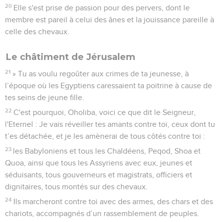
20
Elle s'est prise de passion pour des pervers, dont le
membre est pareil à celui des ânes et la jouissance pareille à
celle des chevaux.
Le châtiment de Jérusalem
21
» Tu as voulu regoûter aux crimes de ta jeunesse, à
l’époque où les Egyptiens caressaient ta poitrine à cause de
tes seins de jeune fille.
22
C'est pourquoi, Oholiba, voici ce que dit le Seigneur,
l'Eternel : Je vais réveiller tes amants contre toi, ceux dont tu
t’es détachée, et je les amènerai de tous côtés contre toi :
23
les Babyloniens et tous les Chaldéens, Peqod, Shoa et
Quoa, ainsi que tous les Assyriens avec eux, jeunes et
séduisants, tous gouverneurs et magistrats, officiers et
dignitaires, tous montés sur des chevaux.
24
Ils marcheront contre toi avec des armes, des chars et des
chariots, accompagnés d’un rassemblement de peuples.