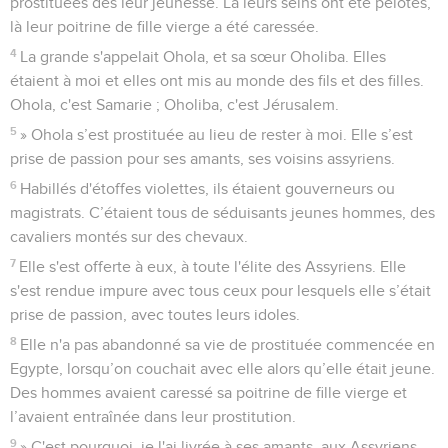
prostituées dès leur jeunesse. Là leurs seins ont été pelotés,
là leur poitrine de fille vierge a été caressée.
4
La grande s'appelait Ohola, et sa sœur Oholiba. Elles
étaient à moi et elles ont mis au monde des fils et des filles.
Ohola, c'est Samarie ; Oholiba, c'est Jérusalem.
5
» Ohola s’est prostituée au lieu de rester à moi. Elle s’est
prise de passion pour ses amants, ses voisins assyriens.
6
Habillés d'étoffes violettes, ils étaient gouverneurs ou
magistrats. C’étaient tous de séduisants jeunes hommes, des
cavaliers montés sur des chevaux.
7
Elle s'est offerte à eux, à toute l'élite des Assyriens. Elle
s'est rendue impure avec tous ceux pour lesquels elle s’était
prise de passion, avec toutes leurs idoles.
8
Elle n'a pas abandonné sa vie de prostituée commencée en
Egypte, lorsqu’on couchait avec elle alors qu’elle était jeune.
Des hommes avaient caressé sa poitrine de fille vierge et
l’avaient entraînée dans leur prostitution.
9
» C'est pourquoi, je l'ai livrée à ses amants, aux Assyriens