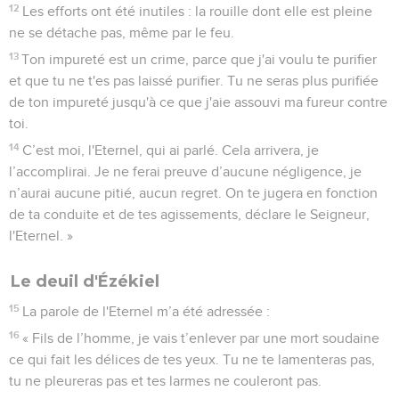
12
Les efforts ont été inutiles : la rouille dont elle est pleine
ne se détache pas, même par le feu.
13
Ton impureté est un crime, parce que j'ai voulu te purifier
et que tu ne t'es pas laissé purifier. Tu ne seras plus purifiée
de ton impureté jusqu'à ce que j'aie assouvi ma fureur contre
toi.
14
C’est moi, l'Eternel, qui ai parlé. Cela arrivera, je
l’accomplirai. Je ne ferai preuve d’aucune négligence, je
n’aurai aucune pitié, aucun regret. On te jugera en fonction
de ta conduite et de tes agissements, déclare le Seigneur,
l'Eternel. »
Le deuil d'Ézékiel
15
La parole de l'Eternel m’a été adressée :
16
« Fils de l’homme, je vais t’enlever par une mort soudaine
ce qui fait les délices de tes yeux. Tu ne te lamenteras pas,
tu ne pleureras pas et tes larmes ne couleront pas.