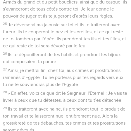
Armés du grand et du petit boucliers, ainsi que du casque, ils
s’avanceront de tous côtés contre toi. Je leur donne le
pouvoir de juger et ils te jugeront d’après leurs règles.
25
Je déverserai ma jalousie sur toi et ils te traiteront avec
fureur. Ils te couperont le nez et les oreilles, et ce qui reste
de toi tombera par l’épée. Ils prendront tes fils et tes filles, et
ce qui reste de toi sera dévoré par le feu.
26
Ils te dépouilleront de tes habits et prendront les bijoux
qui composaient ta parure.
27
Ainsi, je mettrai fin, chez toi, aux crimes et prostitutions
ramenés d’Egypte. Tu ne porteras plus tes regards vers eux,
tu ne te souviendras plus de l'Egypte.
28
» En effet, voici ce que dit le Seigneur, l'Eternel : Je vais te
livrer à ceux que tu détestes, à ceux dont tu t’es détachée.
29
Ils te traiteront avec haine, ils prendront tout le produit de
ton travail et te laisseront nue, entièrement nue. Alors la
grossièreté de tes débauches, tes crimes et tes prostitutions
seront dévoilés.