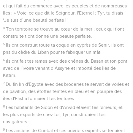
et qui fait du commerce avec les peuples et de nombreuses
îles : » Voici ce que dit le Seigneur, l'Eternel : Tyr, tu disais :
‘Je suis d’une beauté parfaite !’
4
Ton territoire se trouve au cœur de la mer ; ceux qui t'ont
construite t’ont donné une beauté parfaite.
5
Ils ont construit toute ta coque en cyprès de Senir, ils ont
pris du cèdre du Liban pour te fabriquer un mât,
6
ils ont fait tes rames avec des chênes du Basan et ton pont
avec de l'ivoire venant d’Assyrie et importé des îles de
Kittim.
7
Du fin lin d'Egypte avec des broderies te servait de voiles et
de pavillon, des étoffes teintes en bleu et en pourpre des
îles d'Elisha formaient tes tentures.
8
Les habitants de Sidon et d'Arvad étaient tes rameurs, et
les plus experts de chez toi, Tyr, constituaient tes
navigateurs.
9
Les anciens de Guebal et ses ouvriers experts se tenaient