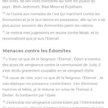
des villes, de ses villes frontières qui sont les joyaux du
pays : Beth-Jeshimoth, Baal-Meon et Kirjathaïm.
10
Je l'ouvre aux nomades de l’est qui marchent contre les
Ammonites et je le leur donne en possession, afin qu’on n’ait
plus aucun souvenir des Ammonites parmi les nations.
11
Je mettrai mes jugements en œuvre contre Moab, et ils
reconnaîtront que je suis l'Eternel.
Menaces contre les Édomites
12
» Voici ce que dit le Seigneur, l'Eternel : Edom a commis
des actes de vengeance contre la communauté de Juda, il
s'est rendu gravement coupable en se vengeant d'elle.
13
A cause de cela, voici ce que dit le Seigneur, l'Eternel : Je
vais déployer ma puissance contre Edom. J'en éliminerai
hommes et bêtes, je le réduirai en ruine de Théman à
Dedan. Ils tomberont par l’épée.
14
J'exercerai ma vengeance contre Edom par l’intermédiaire