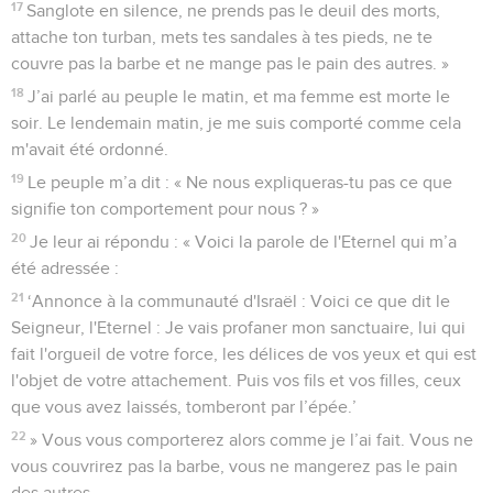
17
Sanglote en silence, ne prends pas le deuil des morts,
attache ton turban, mets tes sandales à tes pieds, ne te
couvre pas la barbe et ne mange pas le pain des autres. »
18
J’ai parlé au peuple le matin, et ma femme est morte le
soir. Le lendemain matin, je me suis comporté comme cela
m'avait été ordonné.
19
Le peuple m’a dit : « Ne nous expliqueras-tu pas ce que
signifie ton comportement pour nous ? »
20
Je leur ai répondu : « Voici la parole de l'Eternel qui m’a
été adressée :
21
‘Annonce à la communauté d'Israël : Voici ce que dit le
Seigneur, l'Eternel : Je vais profaner mon sanctuaire, lui qui
fait l'orgueil de votre force, les délices de vos yeux et qui est
l'objet de votre attachement. Puis vos fils et vos filles, ceux
que vous avez laissés, tomberont par l’épée.’
22
» Vous vous comporterez alors comme je l’ai fait. Vous ne
vous couvrirez pas la barbe, vous ne mangerez pas le pain
des autres,