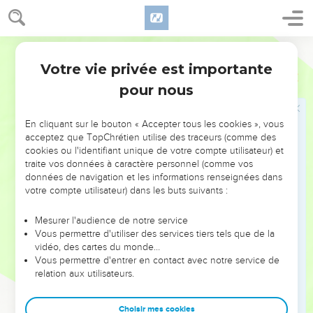
vies, ils s'emparent des richesses et de biens précieux, ils
multiplient les veuves au milieu d’elle.
Segond 21
26
Ses prêtres font violence à ma loi et profanent ce qui
Votre vie privée est importante
m’est consacré. Ils ne distinguent pas ce qui est saint de ce
Ezéchiel
22
qui est profane, ils ne font pas connaître la différence entre
pour nous
ce qui est impur et ce qui est pur, ils ferment les yeux sur
mes sabbats et je suis déshonoré au milieu d'eux.
En cliquant sur le bouton « Accepter tous les cookies », vous
acceptez que TopChrétien utilise des traceurs (comme des
27
Ses chefs sont, à l’intérieur d’elle, pareils à des loups qui
cookies ou l'identifiant unique de votre compte utilisateur) et
déchirent leur proie : ils versent le sang, ils font disparaître
traite vos données à caractère personnel (comme vos
des vies afin de faire des profits malhonnêtes.
données de navigation et les informations renseignées dans
votre compte utilisateur) dans les buts suivants :
28
Ses prophètes recouvrent tout cela de crépi, par leurs
fausses visions et leurs prédictions mensongères. Ils
Mesurer l'audience de notre service
affirment : ‘Voici ce que dit le Seigneur, l'Eternel’alors que
Vous permettre d'utiliser des services tiers tels que de la
l'Eternel n’a pas parlé.
vidéo, des cartes du monde…
Vous permettre d'entrer en contact avec notre service de
29
Quant à la population du pays, elle pratique l’exploitation,
relation aux utilisateurs.
elle commet des extorsions, elle opprime le malheureux et
le pauvre, elle exploite l'étranger au mépris de toute justice.
Choisir mes cookies