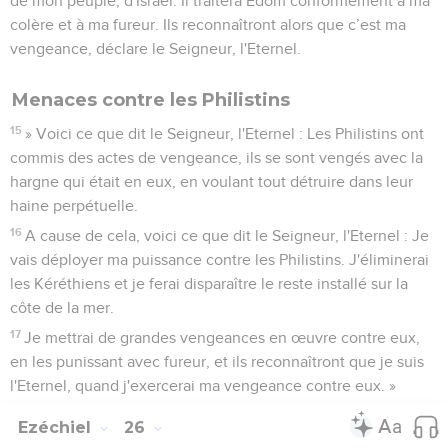
de mon peuple, d'Israël. Il traitera Edom conformément à ma
colère et à ma fureur. Ils reconnaîtront alors que c’est ma
vengeance, déclare le Seigneur, l'Eternel.
Menaces contre les Philistins
15
» Voici ce que dit le Seigneur, l'Eternel : Les Philistins ont
commis des actes de vengeance, ils se sont vengés avec la
hargne qui était en eux, en voulant tout détruire dans leur
haine perpétuelle.
16
A cause de cela, voici ce que dit le Seigneur, l'Eternel : Je
vais déployer ma puissance contre les Philistins. J'éliminerai
les Kéréthiens et je ferai disparaître le reste installé sur la
côte de la mer.
17
Je mettrai de grandes vengeances en œuvre contre eux,
en les punissant avec fureur, et ils reconnaîtront que je suis
l'Eternel, quand j'exercerai ma vengeance contre eux. »
Ezéchiel
26