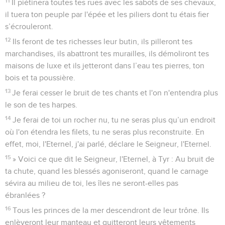
11
Il piétinera toutes tes rues avec les sabots de ses chevaux,
il tuera ton peuple par l'épée et les piliers dont tu étais fier
s’écrouleront.
12
Ils feront de tes richesses leur butin, ils pilleront tes
marchandises, ils abattront tes murailles, ils démoliront tes
maisons de luxe et ils jetteront dans l’eau tes pierres, ton
bois et ta poussière.
13
Je ferai cesser le bruit de tes chants et l'on n'entendra plus
le son de tes harpes.
14
Je ferai de toi un rocher nu, tu ne seras plus qu’un endroit
où l'on étendra les filets, tu ne seras plus reconstruite. En
effet, moi, l'Eternel, j'ai parlé, déclare le Seigneur, l'Eternel.
15
» Voici ce que dit le Seigneur, l'Eternel, à Tyr : Au bruit de
ta chute, quand les blessés agoniseront, quand le carnage
sévira au milieu de toi, les îles ne seront-elles pas
ébranlées ?
16
Tous les princes de la mer descendront de leur trône. Ils
enlèveront leur manteau et quitteront leurs vêtements