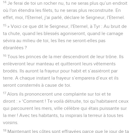
14
Je ferai de toi un rocher nu, tu ne seras plus qu’un endroit
où l'on étendra les filets, tu ne seras plus reconstruite. En
effet, moi, l'Eternel, j'ai parlé, déclare le Seigneur, l'Eternel.
15
» Voici ce que dit le Seigneur, l'Eternel, à Tyr : Au bruit de
ta chute, quand les blessés agoniseront, quand le carnage
sévira au milieu de toi, les îles ne seront-elles pas
ébranlées ?
16
Tous les princes de la mer descendront de leur trône. Ils
enlèveront leur manteau et quitteront leurs vêtements
brodés. Ils auront la frayeur pour habit et s’assiéront par
terre. A chaque instant la frayeur s’emparera d’eux et ils
seront consternés à cause de toi.
17
Alors ils prononceront une complainte sur toi et te
diront : » ‘Comment ! Te voilà détruite, toi qu’habitaient ceux
qui parcourent les mers, ville célèbre qui étais puissante sur
la mer ! Avec tes habitants, tu inspirais la terreur à tous tes
voisins.
18
Maintenant les côtes sont effrayées parce que le jour de ta