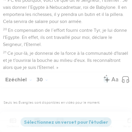
» C’est pourquoi, voici ce que dit le Seigneur, l’Eternel : Je
vais donner l’Egypte à Nebucadnetsar, roi de Babylone. Il en
emportera les richesses, il y prendra un butin et il la pillera.
Cela servira de salaire pour son armée.
20
En compensation de l’effort fourni contre Tyr, je lui donne
l'Egypte. En effet, ils ont travaillé pour moi, déclare le
Seigneur, l'Eternel.
21
Ce jour-là, je donnerai de la force à la communauté d'Israël
et je t'ouvrirai la bouche au milieu d'eux. Ils reconnaîtront
alors que je suis l'Eternel. »
Ezéchiel
30
Seuls les Évangiles sont disponibles en vidéo pour le moment.
Le Seigneur manifestera sa colère contre
l'Égypte
Contenus
Versions
Commentaires
Strong
Dictionnaire