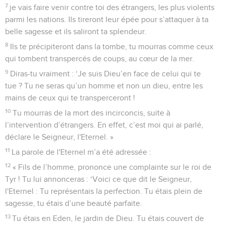
7
je vais faire venir contre toi des étrangers, les plus violents
parmi les nations. Ils tireront leur épée pour s’attaquer à ta
belle sagesse et ils saliront ta splendeur.
8
Ils te précipiteront dans la tombe, tu mourras comme ceux
qui tombent transpercés de coups, au cœur de la mer.
9
Diras-tu vraiment : ‘Je suis Dieu’en face de celui qui te
tue ? Tu ne seras qu’un homme et non un dieu, entre les
mains de ceux qui te transperceront !
10
Tu mourras de la mort des incirconcis, suite à
l’intervention d’étrangers. En effet, c’est moi qui ai parlé,
déclare le Seigneur, l'Eternel. »
11
La parole de l'Eternel m’a été adressée :
12
« Fils de l’homme, prononce une complainte sur le roi de
Tyr ! Tu lui annonceras : ‘Voici ce que dit le Seigneur,
l'Eternel : Tu représentais la perfection. Tu étais plein de
sagesse, tu étais d’une beauté parfaite.
13
Tu étais en Eden, le jardin de Dieu. Tu étais couvert de