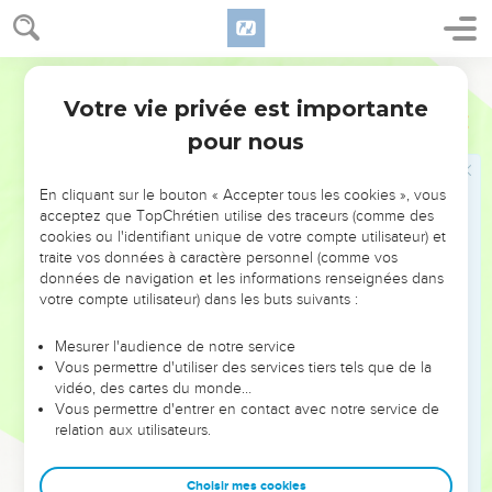
deux sœurs et de superbes couronnes sur leur tête.
43
» Alors je me suis dit : ‘Celle qui s’est usée dans l'adultère
Segond 21
va-t-elle maintenant continuer ses prostitutions ? Viendra-t-
on à elle ?’
Votre vie privée est importante
Ezéchiel
23
44
Mais on a continué à aller vers elle comme on va chez une
pour nous
prostituée. C'est ainsi qu'on est allé vers Ohola et Oholiba,
ces femmes à l’attitude scandaleuse.
En cliquant sur le bouton « Accepter tous les cookies », vous
acceptez que TopChrétien utilise des traceurs (comme des
45
Cependant, ce sont des hommes justes qui les jugeront,
cookies ou l'identifiant unique de votre compte utilisateur) et
comme on juge les femmes adultères, comme on juge celles
traite vos données à caractère personnel (comme vos
qui versent le sang. En effet, elles sont adultères et elles ont
données de navigation et les informations renseignées dans
du sang sur les mains.
votre compte utilisateur) dans les buts suivants :
46
» Oui, voici ce que dit le Seigneur, l'Eternel : Je vais faire
Mesurer l'audience de notre service
monter tout un rassemblement contre elles et je les livrerai à
Vous permettre d'utiliser des services tiers tels que de la
la terreur et au pillage.
vidéo, des cartes du monde…
Vous permettre d'entrer en contact avec notre service de
47
Ce rassemblement les lapidera et les abattra à coups
relation aux utilisateurs.
d'épée. Ils tueront leurs fils et leurs filles, et ils mettront le
feu à leurs maisons.
Choisir mes cookies