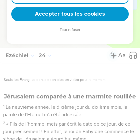
48
Je mettrai ainsi fin au crime dans le pays. Cela servira
d’avertissement à toutes les femmes, et elles n’imiteront pas
Accepter tous les cookies
votre attitude scandaleuse.
49
On fera retomber vos crimes sur vous et vous supporterez
Tout refuser
les conséquences de votre idolâtrie. Vous reconnaîtrez alors
que c’est moi qui suis le Seigneur, l'Eternel. »
Ezéchiel
24
Seuls les Évangiles sont disponibles en vidéo pour le moment.
Jérusalem comparée à une marmite rouillée
1
La neuvième année, le dixième jour du dixième mois, la
parole de l'Eternel m’a été adressée :
2
« Fils de l’homme, mets par écrit la date de ce jour, de ce
jour précisément ! En effet, le roi de Babylone commence le
siège de Jérusalem aujourd’hui même.