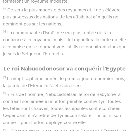
formeront un royaume modeste.
15
Ce sera le plus modeste des royaumes et il ne s'élèvera
plus au-dessus des nations. Je les affaiblirai afin qu'ils ne
dominent pas sur les nations.
16
La communauté d'Israël ne sera plus tentée de faire
confiance à ce royaume, mais il lui rappellera la faute qu’elle
a commise en se tournant vers lui. Ils reconnaîtront alors que
je suis le Seigneur, l'Eternel. »
Le roi Nabucodonosor va conquérir l'Égypte
17
La vingt-septième année, le premier jour du premier mois,
la parole de l'Eternel m’a été adressée :
18
« Fils de l’homme, Nebucadnetsar, le roi de Babylone, a
contraint son armée à un effort pénible contre Tyr : toutes
les têtes sont chauves, toutes les épaules sont écorchées.
Cependant, il n'a retiré de Tyr aucun salaire – ni lui, ni son
armée – pour l’effort déployé contre elle.
19