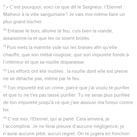
9
» C’est pourquoi, voici ce que dit le Seigneur, l’Eternel :
Malheur à la ville sanguinaire ! Je vais moi-même faire un
plus grand bûcher.
10
Entasse le bois, allume le feu, cuis bien la viande,
assaisonne-la et que les os soient brûlés.
11
Puis mets la marmite vide sur les braises afin qu'elle
chauffe, que son métal rougisse, que son impureté fonde à
l’intérieur et que sa rouille disparaisse.
12
Les efforts ont été inutiles : la rouille dont elle est pleine
ne se détache pas, même par le feu.
13
Ton impureté est un crime, parce que j'ai voulu te purifier
et que tu ne t'es pas laissé purifier. Tu ne seras plus purifiée
de ton impureté jusqu'à ce que j'aie assouvi ma fureur contre
toi.
14
C’est moi, l'Eternel, qui ai parlé. Cela arrivera, je
l’accomplirai. Je ne ferai preuve d’aucune négligence, je
n’aurai aucune pitié, aucun regret. On te jugera en fonction