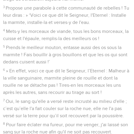
3
Propose une parabole à cette communauté de rebelles ! Tu
leur diras : » ‘Voici ce que dit le Seigneur, l'Eternel : Installe
la marmite, installe-la et verses-y de l'eau.
4
Mets-y les morceaux de viande, tous les bons morceaux, la
cuisse et l'épaule, remplis-la des meilleurs os !
5
Prends le meilleur mouton, entasse aussi des os sous la
marmite ! Fais bouillir à gros bouillons et que les os qui sont
dedans cuisent aussi !’
6
» En effet, voici ce que dit le Seigneur, l’Eternel : Malheur à
la ville sanguinaire, marmite pleine de rouille et dont la
rouille ne se détache pas ! Tires-en les morceaux les uns
après les autres, sans recourir au tirage au sort !
7
Oui, le sang qu'elle a versé reste incrusté au milieu d'elle ;
c’est qu’elle l'a fait couler sur la roche nue, elle ne l'a pas
versé sur la terre pour qu’il soit recouvert par la poussière.
8
Pour faire éclater ma fureur, pour me venger, j'ai laissé son
sang sur la roche nue afin qu'il ne soit pas recouvert.