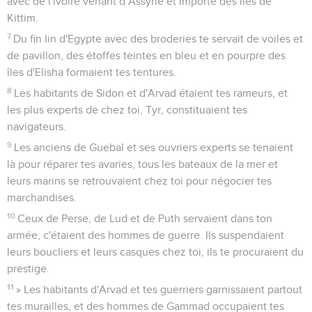
avec de l'ivoire venant d’Assyrie et importé des îles de
Kittim.
7
Du fin lin d'Egypte avec des broderies te servait de voiles et
de pavillon, des étoffes teintes en bleu et en pourpre des
îles d'Elisha formaient tes tentures.
8
Les habitants de Sidon et d'Arvad étaient tes rameurs, et
les plus experts de chez toi, Tyr, constituaient tes
navigateurs.
9
Les anciens de Guebal et ses ouvriers experts se tenaient
là pour réparer tes avaries, tous les bateaux de la mer et
leurs marins se retrouvaient chez toi pour négocier tes
marchandises.
10
Ceux de Perse, de Lud et de Puth servaient dans ton
armée, c'étaient des hommes de guerre. Ils suspendaient
leurs boucliers et leurs casques chez toi, ils te procuraient du
prestige.
11
» Les habitants d'Arvad et tes guerriers garnissaient partout
tes murailles, et des hommes de Gammad occupaient tes