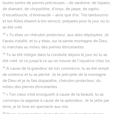
toutes sortes de pierres précieuses – de sardoine, de topaze,
de diamant, de chrysolithe, d’onyx, de jaspe, de saphir,
d’escarboucle, d’émeraude – ainsi que d'or. Tes tambourins
et tes flûtes étaient à ton service, préparés pour le jour où tu
as été créé.
14
» Tu étais un chérubin protecteur, aux ailes déployées. Je
t'avais installé, et tu y étais, sur la sainte montagne de Dieu,
tu marchais au milieu des pierres étincelantes.
15
Tu as été intègre dans ta conduite depuis le jour où tu as
été créé, et ce jusqu'à ce qu’on trouve de l’injustice chez toi.
16
A cause de la grandeur de ton commerce, tu as été rempli
de violence et tu as péché. Je te précipite de la montagne
de Dieu et je te fais disparaître, chérubin protecteur, du
milieu des pierres étincelantes.
17
» Ton cœur s'est enorgueilli à cause de ta beauté, tu as
corrompu ta sagesse à cause de ta splendeur. Je te jette par
terre, je te livre en spectacle aux rois.
18