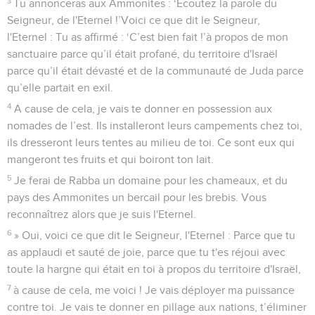
3
Tu annonceras aux Ammonites : ‘Ecoutez la parole du
Seigneur, de l'Eternel !’Voici ce que dit le Seigneur,
l'Eternel : Tu as affirmé : ‘C’est bien fait !’à propos de mon
sanctuaire parce qu’il était profané, du territoire d'Israël
parce qu’il était dévasté et de la communauté de Juda parce
qu’elle partait en exil.
4
A cause de cela, je vais te donner en possession aux
nomades de l’est. Ils installeront leurs campements chez toi,
ils dresseront leurs tentes au milieu de toi. Ce sont eux qui
mangeront tes fruits et qui boiront ton lait.
5
Je ferai de Rabba un domaine pour les chameaux, et du
pays des Ammonites un bercail pour les brebis. Vous
reconnaîtrez alors que je suis l'Eternel.
6
» Oui, voici ce que dit le Seigneur, l'Eternel : Parce que tu
as applaudi et sauté de joie, parce que tu t'es réjoui avec
toute la hargne qui était en toi à propos du territoire d'Israël,
7
à cause de cela, me voici ! Je vais déployer ma puissance
contre toi. Je vais te donner en pillage aux nations, t’éliminer