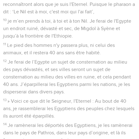
reconnaîtront alors que je suis l'Eternel. Puisque le pharaon a
dit : ‘Le Nil est à moi, c'est moi qui l'ai fait’,
10
je m’en prends à toi, à toi et à ton Nil. Je ferai de l'Egypte
un endroit ruiné, dévasté et sec, de Migdol à Syène et
jusqu’à la frontière de l'Ethiopie.
11
Le pied des hommes n'y passera plus, ni celui des
animaux, et il restera 40 ans sans être habité.
12
Je ferai de l’Egypte un sujet de consternation au milieu
des pays dévastés, et ses villes seront un sujet de
consternation au milieu des villes en ruine, et cela pendant
40 ans. J’éparpillerai les Egyptiens parmi les nations, je les
disperserai dans divers pays.
13
» Voici ce que dit le Seigneur, l'Eternel : Au bout de 40
ans, je rassemblerai les Egyptiens des peuples chez lesquels
ils auront été éparpillés.
14
Je ramènerai les déportés des Egyptiens, je les ramènerai
dans le pays de Pathros, dans leur pays d’origine, et là ils