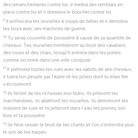
des retranchements contre toi, il mettra des remblais en
place contre toi et il dressera le bouclier contre toi.
9
Il enfoncera tes murailles à coups de bélier et il démolira
tes tours avec ses machines de guerre.
10
Tu seras couverte de poussière à cause de sa quantité de
chevaux. Tes murailles trembleront au bruit des cavaliers,
des roues et des chars, lorsqu'il entrera dans tes portes
comme on entre dans une ville conquise.
11
Il piétinera toutes tes rues avec les sabots de ses chevaux,
il tuera ton peuple par l'épée et les piliers dont tu étais fier
s’écrouleront.
12
Ils feront de tes richesses leur butin, ils pilleront tes
marchandises, ils abattront tes murailles, ils démoliront tes
maisons de luxe et ils jetteront dans l’eau tes pierres, ton
bois et ta poussière.
13
Je ferai cesser le bruit de tes chants et l'on n'entendra plus
le son de tes harpes.