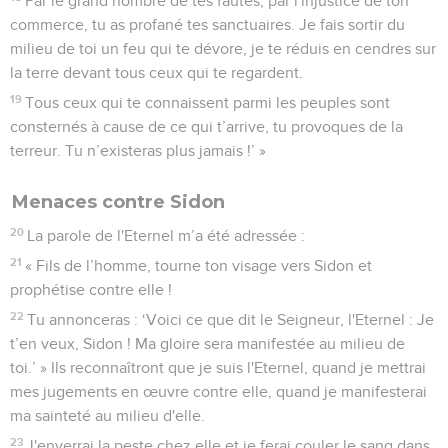
Par le grand nombre de tes fautes, par l'injustice de ton
commerce, tu as profané tes sanctuaires. Je fais sortir du
milieu de toi un feu qui te dévore, je te réduis en cendres sur
la terre devant tous ceux qui te regardent.
19
Tous ceux qui te connaissent parmi les peuples sont
consternés à cause de ce qui t’arrive, tu provoques de la
terreur. Tu n’existeras plus jamais !’ »
Menaces contre Sidon
20
La parole de l'Eternel m’a été adressée :
21
« Fils de l’homme, tourne ton visage vers Sidon et
prophétise contre elle !
22
Tu annonceras : ‘Voici ce que dit le Seigneur, l'Eternel : Je
t’en veux, Sidon ! Ma gloire sera manifestée au milieu de
toi.’ » Ils reconnaîtront que je suis l'Eternel, quand je mettrai
mes jugements en œuvre contre elle, quand je manifesterai
ma sainteté au milieu d'elle.
23
J'enverrai la peste chez elle et je ferai couler le sang dans