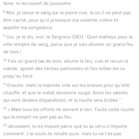
terre, ni recouvert de poussière.
8
Moi, je laisse le sang sur la pierre nue, là où il ne peut pas
être caché, pour qu’il provoque ma violente colère et
appelle ma vengeance.
9
Oui, je le dis, moi, le Seigneur DIEU : Quel malheur pour la
ville remplie de sang, parce que je vais allumer un grand feu
de bois !
10
Fais un grand tas de bois, allume le feu, cuis et recuis la
viande, ajoute des herbes parfumées et fais brûler les os
jusqu’au bout.
11
Ensuite, mets la marmite vide sur les braises pour qu’elle
chauffe, et que le métal devienne rouge. Alors les saletés
qui sont dedans disparaîtront, et la rouille sera brûlée.”
12
« Mais tous les efforts ne servent à rien. Toute cette rouille
qui la remplit ne part pas au feu.
13
Jérusalem, tu es impure parce que tu as vécu n’importe
comment. J’ai voulu te rendre pure, mais tu ne l’es pas