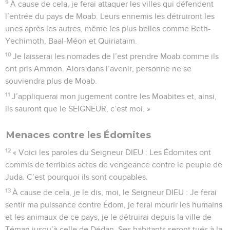
9
À cause de cela, je ferai attaquer les villes qui défendent
l’entrée du pays de Moab. Leurs ennemis les détruiront les
unes après les autres, même les plus belles comme Beth-
Yechimoth, Baal-Méon et Quiriataïm.
10
Je laisserai les nomades de l’est prendre Moab comme ils
ont pris Ammon. Alors dans l’avenir, personne ne se
souviendra plus de Moab.
11
J’appliquerai mon jugement contre les Moabites et, ainsi,
ils sauront que le SEIGNEUR, c’est moi. »
Menaces contre les Édomites
12
« Voici les paroles du Seigneur DIEU : Les Édomites ont
commis de terribles actes de vengeance contre le peuple de
Juda. C’est pourquoi ils sont coupables.
13
À cause de cela, je le dis, moi, le Seigneur DIEU : Je ferai
sentir ma puissance contre Édom, je ferai mourir les humains
et les animaux de ce pays, je le détruirai depuis la ville de
Téman jusqu’à celle de Dédan. Ses habitants seront tués à la