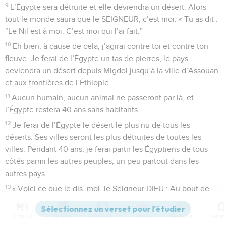
9
L’Égypte sera détruite et elle deviendra un désert. Alors
tout le monde saura que le SEIGNEUR, c’est moi. « Tu as dit :
“Le Nil est à moi. C’est moi qui l’ai fait.”
10
Eh bien, à cause de cela, j’agirai contre toi et contre ton
fleuve. Je ferai de l’Égypte un tas de pierres, le pays
deviendra un désert depuis Migdol jusqu’à la ville d’Assouan
et aux frontières de l’Éthiopie.
11
Aucun humain, aucun animal ne passeront par là, et
l’Égypte restera 40 ans sans habitants.
12
Je ferai de l’Égypte le désert le plus nu de tous les
déserts. Ses villes seront les plus détruites de toutes les
villes. Pendant 40 ans, je ferai partir les Égyptiens de tous
côtés parmi les autres peuples, un peu partout dans les
autres pays.
13
« Voici ce que je dis, moi, le Seigneur DIEU : Au bout de
40 ans, je rassemblerai les Égyptiens du milieu des peuples
où ils ont dû partir.
Contenus
Versions
Commentaires
Strong
Dictionnaire
14