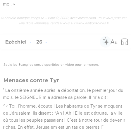
moi. »
© Société biblique française – Bibli’O, 2000, avec autorisation. Pour vous procurer
une Bible imprimée, rendez-vous sur www.editionsbiblio.fr
Ezéchiel
26
Seuls les Évangiles sont disponibles en vidéo pour le moment.
Menaces contre Tyr
1
La onzième année après la déportation, le premier jour du
mois, le SEIGNEUR m’a adressé sa parole. Il m’a dit :
2
« Toi, l’homme, écoute ! Les habitants de Tyr se moquent
de Jérusalem. Ils disent : “Ah ! Ah ! Elle est détruite, la ville
où tous les peuples passaient ! C’est à notre tour de devenir
riches. En effet, Jérusalem est un tas de pierres !”