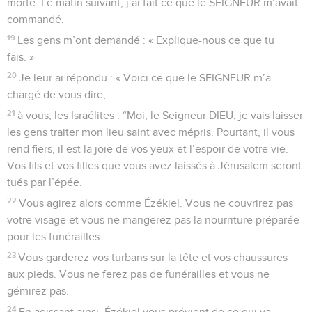
morte. Le matin suivant, j’ai fait ce que le SEIGNEUR m’avait
commandé.
19
Les gens m’ont demandé : « Explique-nous ce que tu
fais. »
20
Je leur ai répondu : « Voici ce que le SEIGNEUR m’a
chargé de vous dire,
21
à vous, les Israélites : “Moi, le Seigneur DIEU, je vais laisser
les gens traiter mon lieu saint avec mépris. Pourtant, il vous
rend fiers, il est la joie de vos yeux et l’espoir de votre vie.
Vos fils et vos filles que vous avez laissés à Jérusalem seront
tués par l’épée.
22
Vous agirez alors comme Ézékiel. Vous ne couvrirez pas
votre visage et vous ne mangerez pas la nourriture préparée
pour les funérailles.
23
Vous garderez vos turbans sur la tête et vos chaussures
aux pieds. Vous ne ferez pas de funérailles et vous ne
gémirez pas.
24
En agissant ainsi, Ézékiel vous prévient de ce qui va