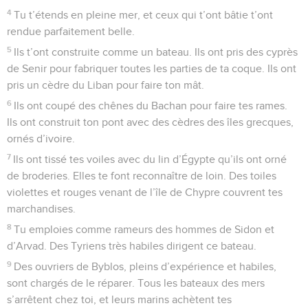
4
Tu t’étends en pleine mer, et ceux qui t’ont bâtie t’ont
rendue parfaitement belle.
5
Ils t’ont construite comme un bateau. Ils ont pris des cyprès
de Senir pour fabriquer toutes les parties de ta coque. Ils ont
pris un cèdre du Liban pour faire ton mât.
6
Ils ont coupé des chênes du Bachan pour faire tes rames.
Ils ont construit ton pont avec des cèdres des îles grecques,
ornés d’ivoire.
7
Ils ont tissé tes voiles avec du lin d’Égypte qu’ils ont orné
de broderies. Elles te font reconnaître de loin. Des toiles
violettes et rouges venant de l’île de Chypre couvrent tes
marchandises.
8
Tu emploies comme rameurs des hommes de Sidon et
d’Arvad. Des Tyriens très habiles dirigent ce bateau.
9
Des ouvriers de Byblos, pleins d’expérience et habiles,
sont chargés de le réparer. Tous les bateaux des mers
s’arrêtent chez toi, et leurs marins achètent tes