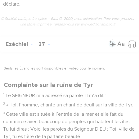
déclare.
© Société biblique française – Bibli’O, 2000, avec autorisation. Pour vous procurer
une Bible imprimée, rendez-vous sur www.editionsbiblio.fr
Ezéchiel
27
Seuls les Évangiles sont disponibles en vidéo pour le moment.
Complainte sur la ruine de Tyr
1
Le SEIGNEUR m’a adressé sa parole. Il m’a dit :
2
« Toi, l’homme, chante un chant de deuil sur la ville de Tyr.
3
Cette ville est située à l’entrée de la mer et elle fait du
commerce avec beaucoup de peuples qui habitent les îles.
Tu lui diras : Voici les paroles du Seigneur DIEU : Toi, ville de
Tyr, tu es fière de ta parfaite beauté.