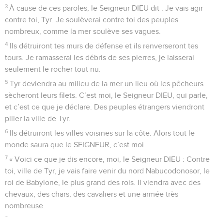
3
À cause de ces paroles, le Seigneur DIEU dit : Je vais agir
contre toi, Tyr. Je soulèverai contre toi des peuples
nombreux, comme la mer soulève ses vagues.
4
Ils détruiront tes murs de défense et ils renverseront tes
tours. Je ramasserai les débris de ses pierres, je laisserai
seulement le rocher tout nu.
5
Tyr deviendra au milieu de la mer un lieu où les pêcheurs
sècheront leurs filets. C’est moi, le Seigneur DIEU, qui parle,
et c’est ce que je déclare. Des peuples étrangers viendront
piller la ville de Tyr.
6
Ils détruiront les villes voisines sur la côte. Alors tout le
monde saura que le SEIGNEUR, c’est moi.
7
« Voici ce que je dis encore, moi, le Seigneur DIEU : Contre
toi, ville de Tyr, je vais faire venir du nord Nabucodonosor, le
roi de Babylone, le plus grand des rois. Il viendra avec des
chevaux, des chars, des cavaliers et une armée très
nombreuse.