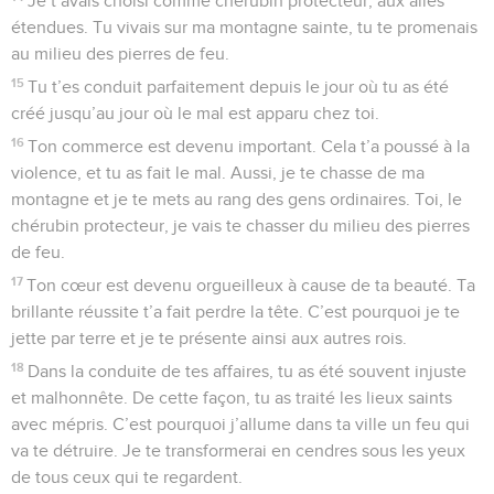
Je t’avais choisi comme chérubin protecteur, aux ailes
étendues. Tu vivais sur ma montagne sainte, tu te promenais
au milieu des pierres de feu.
15
Tu t’es conduit parfaitement depuis le jour où tu as été
créé jusqu’au jour où le mal est apparu chez toi.
16
Ton commerce est devenu important. Cela t’a poussé à la
violence, et tu as fait le mal. Aussi, je te chasse de ma
montagne et je te mets au rang des gens ordinaires. Toi, le
chérubin protecteur, je vais te chasser du milieu des pierres
de feu.
17
Ton cœur est devenu orgueilleux à cause de ta beauté. Ta
brillante réussite t’a fait perdre la tête. C’est pourquoi je te
jette par terre et je te présente ainsi aux autres rois.
18
Dans la conduite de tes affaires, tu as été souvent injuste
et malhonnête. De cette façon, tu as traité les lieux saints
avec mépris. C’est pourquoi j’allume dans ta ville un feu qui
va te détruire. Je te transformerai en cendres sous les yeux
de tous ceux qui te regardent.