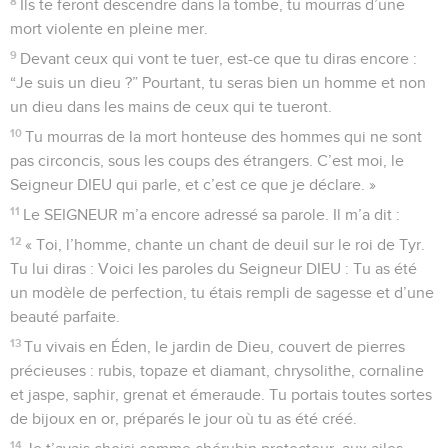
8
Ils te feront descendre dans la tombe, tu mourras d’une
mort violente en pleine mer.
9
Devant ceux qui vont te tuer, est-ce que tu diras encore :
“Je suis un dieu ?” Pourtant, tu seras bien un homme et non
un dieu dans les mains de ceux qui te tueront.
10
Tu mourras de la mort honteuse des hommes qui ne sont
pas circoncis, sous les coups des étrangers. C’est moi, le
Seigneur DIEU qui parle, et c’est ce que je déclare. »
11
Le SEIGNEUR m’a encore adressé sa parole. Il m’a dit :
12
« Toi, l’homme, chante un chant de deuil sur le roi de Tyr.
Tu lui diras : Voici les paroles du Seigneur DIEU : Tu as été
un modèle de perfection, tu étais rempli de sagesse et d’une
beauté parfaite.
13
Tu vivais en Éden, le jardin de Dieu, couvert de pierres
précieuses : rubis, topaze et diamant, chrysolithe, cornaline
et jaspe, saphir, grenat et émeraude. Tu portais toutes sortes
de bijoux en or, préparés le jour où tu as été créé.
14