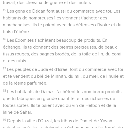
travail, des chevaux de guerre et des mulets.
15
Les gens de Dédan font aussi du commerce avec toi. Les
habitants de nombreuses îles viennent t’acheter des
marchandises. Ils te paient avec des défenses d’ivoire et du
bois d’ébène.
16
Les Édomites t’achètent beaucoup de produits. En
échange, ils te donnent des pierres précieuses, de beaux
tissus rouges, des pagnes brodés, de la toile de lin, du corail
et des rubis.
17
Les peuples de Juda et d’Israël font du commerce avec toi
et te vendent du blé de Minnith, du mil, du miel, de l’huile et
de la résine parfumée.
18
Les habitants de Damas t’achètent les nombreux produits
que tu fabriques en grande quantité, et des richesses de
toutes sortes. Ils te paient avec du vin de Helbon et de la
laine de Sahar.
19
Depuis la ville d’Ouzal, les tribus de Dan et de Yavan
paient ce qu’elles te doivent en échangeant du fer forgé, de