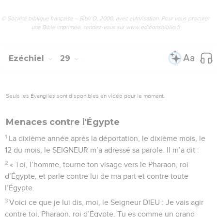
© Société biblique française – Bibli’O, 2000, avec autorisation. Pour vous procurer
une Bible imprimée, rendez-vous sur www.editionsbiblio.fr
Ezéchiel
29
Seuls les Évangiles sont disponibles en vidéo pour le moment.
Menaces contre l'Égypte
1
La dixième année après la déportation, le dixième mois, le
12 du mois, le SEIGNEUR m’a adressé sa parole. Il m’a dit :
2
« Toi, l’homme, tourne ton visage vers le Pharaon, roi
d’Égypte, et parle contre lui de ma part et contre toute
l’Égypte.
3
Voici ce que je lui dis, moi, le Seigneur DIEU : Je vais agir
contre toi, Pharaon, roi d’Égypte. Tu es comme un grand