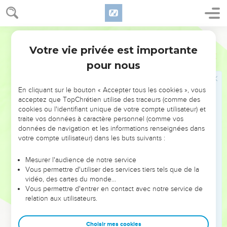
vie d’adultère se livre encore à la prostitution !
44
Des hommes vont vers elle comme on va chez une
prostituée ! Comme chez des prostituées, des hommes sont
Parole de Vie
venus chez Ohola et Oholiba, ces femmes qui couchent
Votre vie privée est importante
Ezéchiel
23
avec n’importe qui !”
pour nous
45
Mais des hommes justes vont juger ces femmes, comme
on juge les personnes adultères et les assassins. En effet,
En cliquant sur le bouton « Accepter tous les cookies », vous
elles ont été adultères et elles ont du sang sur leurs mains.
acceptez que TopChrétien utilise des traceurs (comme des
46
« Voici ce que je dis, moi, le Seigneur DIEU : Rassemblez
cookies ou l'identifiant unique de votre compte utilisateur) et
traite vos données à caractère personnel (comme vos
des gens contre elles ! Qu’on les fasse trembler de peur,
données de navigation et les informations renseignées dans
qu’on leur prenne tout ce qu’elles possèdent !
votre compte utilisateur) dans les buts suivants :
47
Jetez-leur des pierres, tuez-les à coups d’épée ! Faites
mourir leurs fils et leurs filles et brûlez leurs maisons !
Mesurer l'audience de notre service
Vous permettre d'utiliser des services tiers tels que de la
48
Je mettrai fin aux actions honteuses dans le pays. Cela
vidéo, des cartes du monde…
servira d’exemple à toutes les femmes, et elles n’imiteront
Vous permettre d'entrer en contact avec notre service de
relation aux utilisateurs.
plus la vie immorale des deux sœurs.
49
Ohola et Oholiba, vous êtes responsables de vos actions
Choisir mes cookies
immorales. Vous en supportez les conséquences, parce que