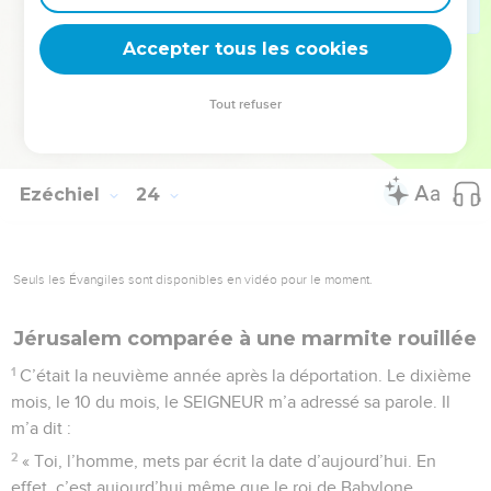
vous avez adoré les faux dieux. Alors vous saurez que le
Accepter tous les cookies
Seigneur DIEU, c’est moi. »
© Société biblique française – Bibli’O, 2000, avec autorisation. Pour vous procurer
Tout refuser
une Bible imprimée, rendez-vous sur www.editionsbiblio.fr
Ezéchiel
24
Seuls les Évangiles sont disponibles en vidéo pour le moment.
Jérusalem comparée à une marmite rouillée
1
C’était la neuvième année après la déportation. Le dixième
mois, le 10 du mois, le SEIGNEUR m’a adressé sa parole. Il
m’a dit :
2
« Toi, l’homme, mets par écrit la date d’aujourd’hui. En
effet, c’est aujourd’hui même que le roi de Babylone