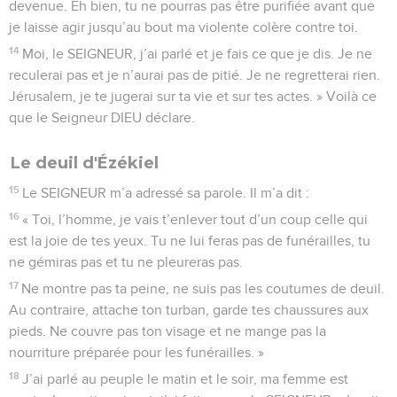
devenue. Eh bien, tu ne pourras pas être purifiée avant que
je laisse agir jusqu’au bout ma violente colère contre toi.
14
Moi, le SEIGNEUR, j’ai parlé et je fais ce que je dis. Je ne
reculerai pas et je n’aurai pas de pitié. Je ne regretterai rien.
Jérusalem, je te jugerai sur ta vie et sur tes actes. » Voilà ce
que le Seigneur DIEU déclare.
Le deuil d'Ézékiel
15
Le SEIGNEUR m’a adressé sa parole. Il m’a dit :
16
« Toi, l’homme, je vais t’enlever tout d’un coup celle qui
est la joie de tes yeux. Tu ne lui feras pas de funérailles, tu
ne gémiras pas et tu ne pleureras pas.
17
Ne montre pas ta peine, ne suis pas les coutumes de deuil.
Au contraire, attache ton turban, garde tes chaussures aux
pieds. Ne couvre pas ton visage et ne mange pas la
nourriture préparée pour les funérailles. »
18
J’ai parlé au peuple le matin et le soir, ma femme est