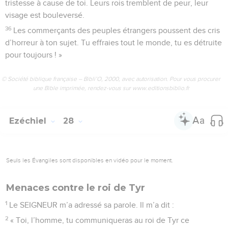
tristesse à cause de toi. Leurs rois tremblent de peur, leur
visage est bouleversé.
36
Les commerçants des peuples étrangers poussent des cris
d’horreur à ton sujet. Tu effraies tout le monde, tu es détruite
pour toujours ! »
© Société biblique française – Bibli’O, 2000, avec autorisation. Pour vous procurer
une Bible imprimée, rendez-vous sur www.editionsbiblio.fr
Ezéchiel
28
Seuls les Évangiles sont disponibles en vidéo pour le moment.
Menaces contre le roi de Tyr
1
Le SEIGNEUR m’a adressé sa parole. Il m’a dit :
2
« Toi, l’homme, tu communiqueras au roi de Tyr ce