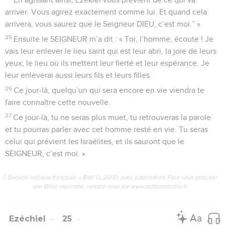
arriver. Vous agirez exactement comme lui. Et quand cela
arrivera, vous saurez que le Seigneur DIEU, c’est moi.” »
25
Ensuite le SEIGNEUR m’a dit : « Toi, l’homme, écoute ! Je
vais leur enlever le lieu saint qui est leur abri, la joie de leurs
yeux, le lieu où ils mettent leur fierté et leur espérance. Je
leur enlèverai aussi leurs fils et leurs filles.
26
Ce jour-là, quelqu’un qui sera encore en vie viendra te
faire connaître cette nouvelle.
27
Ce jour-là, tu ne seras plus muet, tu retrouveras la parole
et tu pourras parler avec cet homme resté en vie. Tu seras
celui qui prévient les Israélites, et ils sauront que le
SEIGNEUR, c’est moi. »
© Société biblique française – Bibli’O, 2000, avec autorisation. Pour vous procurer
une Bible imprimée, rendez-vous sur www.editionsbiblio.fr
Ezéchiel
25