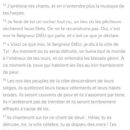
13
J’arrêterai tes chants, et on n’entendra plus la musique de
tes harpes.
14
Je ferai de toi un rocher tout nu, un lieu où les pêcheurs
sècheront leurs filets. On ne te reconstruira pas. Oui, c’est
moi le Seigneur DIEU qui parle, et c’est ce que je déclare.
15
« Voici ce que moi, le Seigneur DIEU, je dis à la ville de
Tyr : Au moment où tu seras détruite, on tuera tout le monde
à l’intérieur de tes murs, et on entendra les blessés gémir. À
ce moment-là, ceux qui habitent les îles au loin trembleront
de peur.
16
Les rois des peuples de la côte descendront de leurs
sièges, ils quitteront leurs beaux vêtements et leurs habits
brodés. Ils seront couverts de peur et ils s’assoiront par terre.
Ils n’arrêteront pas de trembler et ils seront terriblement
effrayés à cause de toi.
17
Ils chanteront sur toi ce chant de deuil : Hélas, tu es
détruite, toi, la ville célèbre, tu as disparu des mers ! Tes