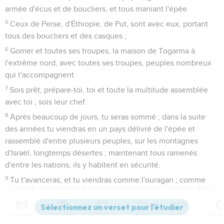
armée d'écus et de boucliers, et tous maniant l'épée.
5
Ceux de Perse, d'Éthiopie, de Put, sont avec eux, portant
tous des boucliers et des casques ;
6
Gomer et toutes ses troupes, la maison de Togarma à
l'extrême nord, avec toutes ses troupes, peuples nombreux
qui t'accompagnent.
7
Sois prêt, prépare-toi, toi et toute la multitude assemblée
avec toi ; sois leur chef.
8
Après beaucoup de jours, tu seras sommé ; dans la suite
des années tu viendras en un pays délivré de l'épée et
rassemblé d'entre plusieurs peuples, sur les montagnes
d'Israël, longtemps désertes ; maintenant tous ramenés
d'entre les nations, ils y habitent en sécurité.
9
Tu t'avanceras, et tu viendras comme l'ouragan ; comme
une nuée tu couvriras le pays, toi, toutes tes troupes et les
nombreux peuples qui sont avec toi.
Contenus
Versions
Commentaires
Strong
Dictionnaire
10
Ainsi a dit le Seigneur, l'Éternel : En ces jours-là, des