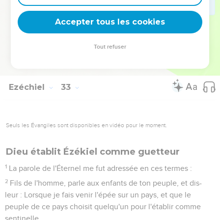
Pharaon et toute son armée seront blessés à mort par l'épée,
dit le Seigneur, l'Éternel ;
Accepter tous les cookies
32
Car je répandrai ma terreur sur la terre des vivants.
Pharaon et toute sa multitude seront couchés au milieu des
Tout refuser
incirconcis, avec ceux que l'épée a blessés à mort, dit le
Seigneur, l'Éternel.
Ezéchiel
33
Seuls les Évangiles sont disponibles en vidéo pour le moment.
Dieu établit Ézékiel comme guetteur
1
La parole de l'Éternel me fut adressée en ces termes :
2
Fils de l'homme, parle aux enfants de ton peuple, et dis-
leur : Lorsque je fais venir l'épée sur un pays, et que le
peuple de ce pays choisit quelqu'un pour l'établir comme
sentinelle,