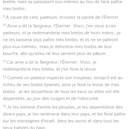
brebis, mais se paissaient eux-mêmes au lieu de faire paître
mes brebis ;
9
A cause de cela, pasteurs, écoutez la parole de l'Éternel :
10
Ainsi a dit le Seigneur, l'Éternel : Voici, j'en veux à ces
pasteurs, et je redemanderai mes brebis de leurs mains ; je
ne les laisserai plus paître mes brebis, et ils ne se paîtront
plus eux-mêmes ; mais je délivrerai mes brebis de leur
bouche, afin qu'elles ne leur servent plus de pâture.
11
Car ainsi a dit le Seigneur, l'Éternel : Voici, je
redemanderai mes brebis, et j'en ferai la revue.
12
Comme un pasteur inspecte son troupeau, lorsqu'il est au
milieu de ses brebis éparses, ainsi je ferai la revue de mes
brebis : je les recueillerai de tous les lieux où elles ont été
dispersées, au jour des nuages et de l'obscurité.
13
Je les retirerai d'entre les peuples, je les rassemblerai des
divers pays, je les ramènerai dans leur pays, et les ferai paître
sur les montagnes d'Israël, dans les ravins et dans tous les
lieux habités du pays.