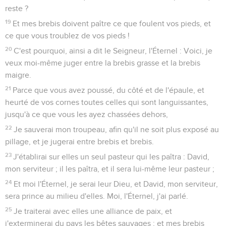
reste ?
19
Et mes brebis doivent paître ce que foulent vos pieds, et
ce que vous troublez de vos pieds !
20
C'est pourquoi, ainsi a dit le Seigneur, l'Éternel : Voici, je
veux moi-même juger entre la brebis grasse et la brebis
maigre.
21
Parce que vous avez poussé, du côté et de l'épaule, et
heurté de vos cornes toutes celles qui sont languissantes,
jusqu'à ce que vous les ayez chassées dehors,
22
Je sauverai mon troupeau, afin qu'il ne soit plus exposé au
pillage, et je jugerai entre brebis et brebis.
23
J'établirai sur elles un seul pasteur qui les paîtra : David,
mon serviteur ; il les paîtra, et il sera lui-même leur pasteur ;
24
Et moi l'Éternel, je serai leur Dieu, et David, mon serviteur,
sera prince au milieu d'elles. Moi, l'Éternel, j'ai parlé.
25
Je traiterai avec elles une alliance de paix, et
j'exterminerai du pays les bêtes sauvages ; et mes brebis