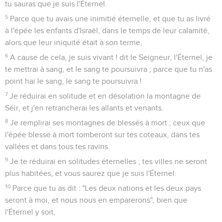
tu sauras que je suis l'Éternel.
5
Parce que tu avais une inimitié éternelle, et que tu as livré
à l'épée les enfants d'Israël, dans le temps de leur calamité,
alors que leur iniquité était à son terme,
6
A cause de cela, je suis vivant ! dit le Seigneur, l'Éternel, je
te mettrai à sang, et le sang te poursuivra ; parce que tu n'as
point haï le sang, le sang te poursuivra !
7
Je réduirai en solitude et en désolation la montagne de
Séir, et j'en retrancherai les allants et venants.
8
Je remplirai ses montagnes de blessés à mort ; ceux que
l'épée blesse à mort tomberont sur tes coteaux, dans tes
vallées et dans tous tes ravins.
9
Je te réduirai en solitudes éternelles ; tes villes ne seront
plus habitées, et vous saurez que je suis l'Éternel.
10
Parce que tu as dit : "Les deux nations et les deux pays
seront à moi, et nous nous en emparerons", bien que
l'Éternel y soit,