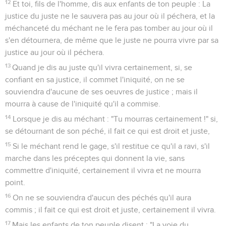
12
Et toi, fils de l'homme, dis aux enfants de ton peuple : La
justice du juste ne le sauvera pas au jour où il péchera, et la
méchanceté du méchant ne le fera pas tomber au jour où il
s'en détournera, de même que le juste ne pourra vivre par sa
justice au jour où il péchera.
13
Quand je dis au juste qu'il vivra certainement, si, se
confiant en sa justice, il commet l'iniquité, on ne se
souviendra d'aucune de ses oeuvres de justice ; mais il
mourra à cause de l'iniquité qu'il a commise.
14
Lorsque je dis au méchant : "Tu mourras certainement !" si,
se détournant de son péché, il fait ce qui est droit et juste,
15
Si le méchant rend le gage, s'il restitue ce qu'il a ravi, s'il
marche dans les préceptes qui donnent la vie, sans
commettre d'iniquité, certainement il vivra et ne mourra
point.
16
On ne se souviendra d'aucun des péchés qu'il aura
commis ; il fait ce qui est droit et juste, certainement il vivra.
17
Mais les enfants de ton peuple disent : "La voie du