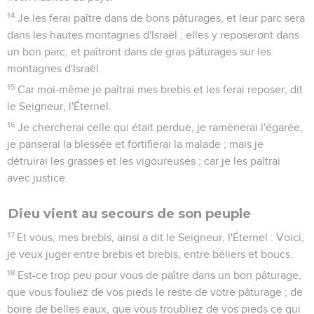
14
Je les ferai paître dans de bons pâturages, et leur parc sera
dans les hautes montagnes d'Israël ; elles y reposeront dans
un bon parc, et paîtront dans de gras pâturages sur les
montagnes d'Israël.
15
Car moi-même je paîtrai mes brebis et les ferai reposer, dit
le Seigneur, l'Éternel.
16
Je chercherai celle qui était perdue, je ramènerai l'égarée,
je panserai la blessée et fortifierai la malade ; mais je
détruirai les grasses et les vigoureuses ; car je les paîtrai
avec justice.
Dieu vient au secours de son peuple
17
Et vous, mes brebis, ainsi a dit le Seigneur, l'Éternel : Voici,
je veux juger entre brebis et brebis, entre béliers et boucs.
18
Est-ce trop peu pour vous de paître dans un bon pâturage,
que vous fouliez de vos pieds le reste de votre pâturage ; de
boire de belles eaux, que vous troubliez de vos pieds ce qui