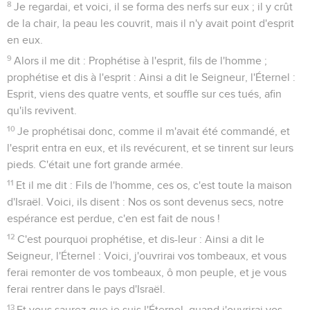
8
Je regardai, et voici, il se forma des nerfs sur eux ; il y crût
de la chair, la peau les couvrit, mais il n'y avait point d'esprit
en eux.
9
Alors il me dit : Prophétise à l'esprit, fils de l'homme ;
prophétise et dis à l'esprit : Ainsi a dit le Seigneur, l'Éternel :
Esprit, viens des quatre vents, et souffle sur ces tués, afin
qu'ils revivent.
10
Je prophétisai donc, comme il m'avait été commandé, et
l'esprit entra en eux, et ils revécurent, et se tinrent sur leurs
pieds. C'était une fort grande armée.
11
Et il me dit : Fils de l'homme, ces os, c'est toute la maison
d'Israël. Voici, ils disent : Nos os sont devenus secs, notre
espérance est perdue, c'en est fait de nous !
12
C'est pourquoi prophétise, et dis-leur : Ainsi a dit le
Seigneur, l'Éternel : Voici, j'ouvrirai vos tombeaux, et vous
ferai remonter de vos tombeaux, ô mon peuple, et je vous
ferai rentrer dans le pays d'Israël.
13
Et vous saurez que je suis l'Éternel, quand j'ouvrirai vos