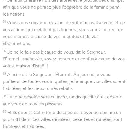
Je multiplierai le fruit des arbres et le produit des champs,
afin que vous ne portiez plus l'opprobre de la famine parmi
les nations.
31
Vous vous souviendrez alors de votre mauvaise voie, et de
vos actions qui n'étaient pas bonnes ; vous aurez horreur de
vous-mêmes, à cause de vos iniquités et de vos
abominations.
32
Je ne le fais pas à cause de vous, dit le Seigneur,
l'Éternel ; sachez-le, soyez honteux et confus à cause de vos
voies, maison d'Israël !
33
Ainsi a dit le Seigneur, l'Éternel : Au jour où je vous
purifierai de toutes vos iniquités, je ferai que vos villes soient
habitées, et les lieux ruinés rebâtis.
34
La terre désolée sera cultivée, tandis qu'elle était déserte
aux yeux de tous les passants.
35
Et ils diront : Cette terre désolée est devenue comme un
jardin d'Éden ; ces villes désolées, désertes et ruinées, sont
fortifiées et habitées.