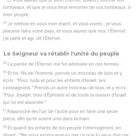
tombeaux, et que je vous ferai remonter de vos tombeaux, ô
mon peuple.
14
Je mettrai en vous mon esprit, et vous vivrez ; je vous
placerai dans votre pays, et vous saurez que moi, l'Éternel,
j'ai parlé et agi, dit l'Éternel.
Le Seigneur va rétablir l'unité du peuple
15
La parole de l'Éternel me fut adressée en ces termes :
16
Et toi, fils de l'homme, prends un morceau de bois et y
écris : "Pour Juda et pour les enfants d'Israël, ses
compagnons." Prends un autre morceau de bois, et y écris :
"Pour Joseph, bois d'Éphraïm et de toute la maison d'Israël
qui lui est associée."
17
Rapproche-les l'un de l'autre pour en faire une seule
pièce, afin qu'ils soient unis dans ta main.
18
Et quand les enfants de ton peuple t'interrogeront, en
disant : "Ne nous expliqueras-tu pas ce que tu veux dire par