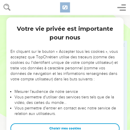
tombés d'entre les incirconcis, qui sont descendus au
Sépulcre avec leurs armes de guerre, et sous la tête
desquels on a mis leurs épées. Leurs iniquités couvrent leurs
Ostervald
ossements, car ils furent la terreur des hommes vaillants sur
Votre vie privée est importante
la terre des vivants.
Ezéchiel
32
pour nous
28
Toi aussi, tu seras brisé au milieu des incirconcis, et tu
seras couché avec ceux que l'épée a blessés à mort.
En cliquant sur le bouton « Accepter tous les cookies », vous
29
Là est Édom, ses rois et ses princes, qui malgré leur
acceptez que TopChrétien utilise des traceurs (comme des
vaillance ont été mis au nombre de ceux que l'épée a
cookies ou l'identifiant unique de votre compte utilisateur) et
blessés à mort ; ils sont couchés avec les incirconcis, et avec
traite vos données à caractère personnel (comme vos
ceux qui descendent dans la fosse.
données de navigation et les informations renseignées dans
votre compte utilisateur) dans les buts suivants :
30
Là sont tous les princes du nord, et tous les Sidoniens, qui
sont descendus avec les blessés à mort, malgré la terreur
Mesurer l'audience de notre service
qu'inspirait leur vaillance ; ils sont confus, étendus, ces
Vous permettre d'utiliser des services tiers tels que de la
vidéo, des cartes du monde…
incirconcis, avec ceux que l'épée a blessés à mort, et ils
Vous permettre d'entrer en contact avec notre service de
portent leur ignominie, avec ceux qui descendent dans la
relation aux utilisateurs.
fosse.
31
Pharaon les verra, et se consolera de toute sa multitude ;
Choisir mes cookies