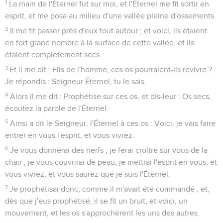
1
La main de l'Éternel fut sur moi, et l'Éternel me fit sortir en
esprit, et me posa au milieu d'une vallée pleine d'ossements.
2
Il me fit passer près d'eux tout autour ; et voici, ils étaient
en fort grand nombre à la surface de cette vallée, et ils
étaient complètement secs.
3
Et il me dit : Fils de l'homme, ces os pourraient-ils revivre ?
Je répondis : Seigneur Éternel, tu le sais.
4
Alors il me dit : Prophétise sur ces os, et dis-leur : Os secs,
écoutez la parole de l'Éternel.
5
Ainsi a dit le Seigneur, l'Éternel à ces os : Voici, je vais faire
entrer en vous l'esprit, et vous vivrez.
6
Je vous donnerai des nerfs ; je ferai croître sur vous de la
chair ; je vous couvrirai de peau, je mettrai l'esprit en vous, et
vous vivrez, et vous saurez que je suis l'Éternel.
7
Je prophétisai donc, comme il m'avait été commandé ; et,
dès que j'eus prophétisé, il se fit un bruit, et voici, un
mouvement, et les os s'approchèrent les uns des autres.