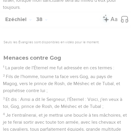
Israël, lorsque mon sanctuaire sera au milieu d'eux pour
toujours.
Ezéchiel
38
Seuls les Évangiles sont disponibles en vidéo pour le moment.
Menaces contre Gog
1
La parole de l'Éternel me fut adressée en ces termes :
2
Fils de l'homme, tourne ta face vers Gog, au pays de
Magog, vers le prince de Rosh, de Méshec et de Tubal, et
prophétise contre lui ;
3
Et dis : Ainsi a dit le Seigneur, l'Éternel : Voici, j'en veux à
toi, Gog, prince de Rosh, de Méshec et de Tubal ;
4
Je t'entraînerai, et je mettrai une boucle à tes mâchoires, et
je te ferai sortir avec toute ton armée, avec les chevaux et
les cavaliers, tous parfaitement équipés, grande multitude