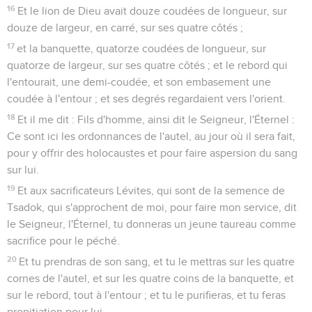
16
Et le lion de Dieu avait douze coudées de longueur, sur
douze de largeur, en carré, sur ses quatre côtés ;
17
et la banquette, quatorze coudées de longueur, sur
quatorze de largeur, sur ses quatre côtés ; et le rebord qui
l'entourait, une demi-coudée, et son embasement une
coudée à l'entour ; et ses degrés regardaient vers l'orient.
18
Et il me dit : Fils d'homme, ainsi dit le Seigneur, l'Éternel :
Ce sont ici les ordonnances de l'autel, au jour où il sera fait,
pour y offrir des holocaustes et pour faire aspersion du sang
sur lui.
19
Et aux sacrificateurs Lévites, qui sont de la semence de
Tsadok, qui s'approchent de moi, pour faire mon service, dit
le Seigneur, l'Éternel, tu donneras un jeune taureau comme
sacrifice pour le péché.
20
Et tu prendras de son sang, et tu le mettras sur les quatre
cornes de l'autel, et sur les quatre coins de la banquette, et
sur le rebord, tout à l'entour ; et tu le purifieras, et tu feras
propitiation pour lui.