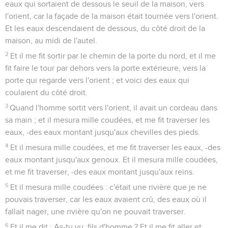
eaux qui sortaient de dessous le seuil de la maison, vers
l'orient, car la façade de la maison était tournée vers l'orient.
Et les eaux descendaient de dessous, du côté droit de la
maison, au midi de l'autel.
2
Et il me fit sortir par le chemin de la porte du nord, et il me
fit faire le tour par dehors vers la porte extérieure, vers la
porte qui regarde vers l'orient ; et voici des eaux qui
coulaient du côté droit.
3
Quand l'homme sortit vers l'orient, il avait un cordeau dans
sa main ; et il mesura mille coudées, et me fit traverser les
eaux, -des eaux montant jusqu'aux chevilles des pieds.
4
Et il mesura mille coudées, et me fit traverser les eaux, -des
eaux montant jusqu'aux genoux. Et il mesura mille coudées,
et me fit traverser, -des eaux montant jusqu'aux reins.
5
Et il mesura mille coudées : c'était une rivière que je ne
pouvais traverser, car les eaux avaient crû, des eaux où il
fallait nager, une rivière qu'on ne pouvait traverser.
6
Et il me dit : As-tu vu, fils d'homme ? Et il me fit aller et