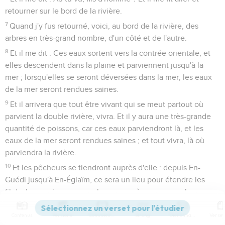
retourner sur le bord de la rivière.
7
Quand j'y fus retourné, voici, au bord de la rivière, des
arbres en très-grand nombre, d'un côté et de l'autre.
8
Et il me dit : Ces eaux sortent vers la contrée orientale, et
elles descendent dans la plaine et parviennent jusqu'à la
mer ; lorsqu'elles se seront déversées dans la mer, les eaux
de la mer seront rendues saines.
9
Et il arrivera que tout être vivant qui se meut partout où
parvient la double rivière, vivra. Et il y aura une très-grande
quantité de poissons, car ces eaux parviendront là, et les
eaux de la mer seront rendues saines ; et tout vivra, là où
parviendra la rivière.
10
Et les pêcheurs se tiendront auprès d'elle : depuis En-
Guédi jusqu'à En-Églaïm, ce sera un lieu pour étendre les
filets. Leur poisson sera selon ses espèces, comme le
poisson de la grande mer, en très grand nombre.
Contenus
Versions
Commentaires
Strong
Dictionnaire
11
Ses marais et ses étangs ne seront pas assainis, ils seront