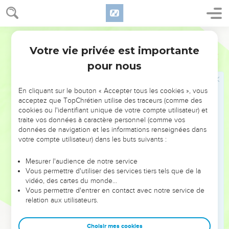
18
Et on y avait fait des chérubins et des palmiers, un palmier
entre deux chérubins ; et le chérubin avait deux faces :
19
une face d'homme vers le palmier, d'un côté, et une face
Darby
de jeune lion vers le palmier, de l'autre côté ; on avait fait
Votre vie privée est importante
Ezéchiel
41
ainsi sur toute la maison, tout autour.
pour nous
20
Depuis le sol jusqu'au-dessus de l'entrée, on avait fait des
chérubins et des palmiers, et sur le mur du temple.
En cliquant sur le bouton « Accepter tous les cookies », vous
21
Les poteaux de la porte du temple étaient carrés, ainsi que
acceptez que TopChrétien utilise des traceurs (comme des
cookies ou l'identifiant unique de votre compte utilisateur) et
ceux du devant du lieu saint : ils avaient le même aspect.
traite vos données à caractère personnel (comme vos
22
L'autel de bois était haut de trois coudées, et sa longueur
données de navigation et les informations renseignées dans
était de deux coudées ; et il avait ses angles ; et sa longueur
votre compte utilisateur) dans les buts suivants :
et ses côtés étaient de bois. Et il me dit : C'est ici la table qui
Mesurer l'audience de notre service
est devant l'Éternel.
Vous permettre d'utiliser des services tiers tels que de la
23
Et le temple et le lieu saint avaient deux portes.
vidéo, des cartes du monde…
Vous permettre d'entrer en contact avec notre service de
24
Et aux portes il y avait deux battants, deux battants
relation aux utilisateurs.
tournants : deux à une porte, et deux battants à l'autre porte.
25
Et sur elles, sur les portes du temple, on avait fait des
Choisir mes cookies