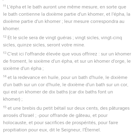
11
L'épha et le bath auront une même mesure, en sorte que
le bath contienne la dixième partie d'un khomer, et l'épha, la
dixième partie d'un khomer ; leur mesure correspondra au
khomer.
12
Et le sicle sera de vingt guéras ; vingt sicles, vingt-cinq
sicles, quinze sicles, seront votre mine.
13
C'est ici l'offrande élevée que vous offrirez : sur un khomer
de froment, le sixième d'un épha, et sur un khomer d'orge, le
sixième d'un épha ;
14
et la redevance en huile, pour un bath d'huile, le dixième
d'un bath sur un cor d'huile, le dixième d'un bath sur un cor,
qui est un khomer de dix baths (car dix baths font un
khomer) ;
15
et une brebis du petit bétail sur deux cents, des pâturages
arrosés d'Israël ; -pour offrande de gâteau, et pour
holocauste, et pour sacrifices de prospérités, pour faire
propitiation pour eux, dit le Seigneur, l'Éternel.