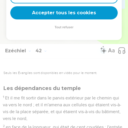
chérubins et des palmiers, comme on les avait faits sur les
murs. Et il y avait un entablement en bois sur la façade du
Accepter tous les cookies
portique, en dehors,
26
et des fenêtres fermées, et des palmiers, deçà et delà, sur
Tout refuser
les côtés du portique et des chambres latérales de la maison
et des entablements.
Ezéchiel
42
Seuls les Évangiles sont disponibles en vidéo pour le moment.
Les dépendances du temple
1
Et il me fit sortir dans le parvis extérieur par le chemin qui
va vers le nord ; et il m'amena aux cellules qui étaient vis-à-
vis de la place séparée, et qui étaient vis-à-vis du bâtiment,
vers le nord,
2
en face de la longueur, qui était de cent coudées : l'entrée