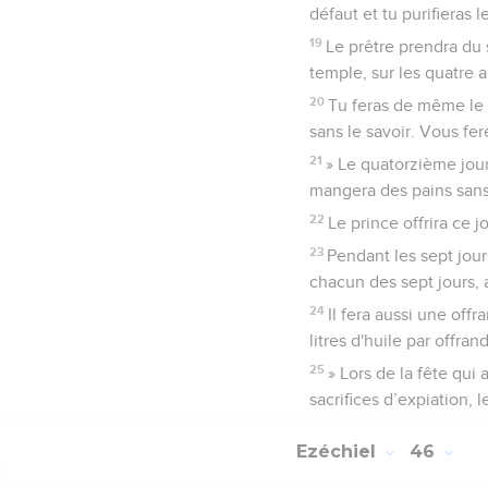
défaut et tu purifieras 
19
Le prêtre prendra du 
temple, sur les quatre a
20
Tu feras de même le 
sans le savoir. Vous fer
21
» Le quatorzième jour
mangera des pains sans
22
Le prince offrira ce j
23
Pendant les sept jours
chacun des sept jours, 
24
Il fera aussi une off
litres d'huile par offran
25
» Lors de la fête qui
sacrifices d’expiation,
Ezéchiel
46