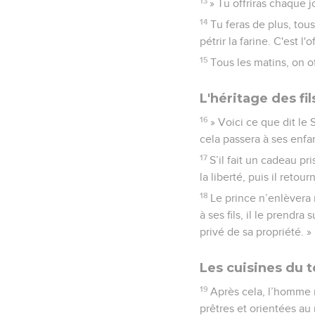
13
» Tu offriras chaque j
14
Tu feras de plus, tous
pétrir la farine. C'est l
15
Tous les matins, on of
L'héritage des fi
16
» Voici ce que dit le S
cela passera à ses enfan
17
S’il fait un cadeau pr
la liberté, puis il reto
18
Le prince n’enlèvera 
à ses fils, il le prendr
privé de sa propriété. »
Les cuisines du 
19
Après cela, l’homme m
prêtres et orientées au