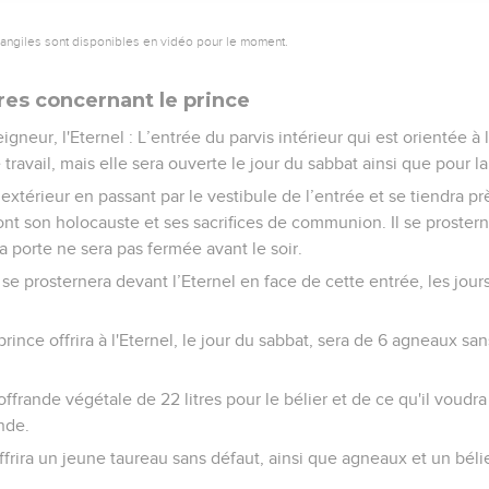
vangiles sont disponibles en vidéo pour le moment.
res concernant le prince
eigneur, l'Eternel : L’entrée du parvis intérieur qui est orientée à
 travail, mais elle sera ouverte le jour du sabbat ainsi que pour l
’extérieur en passant par le vestibule de l’entrée et se tiendra p
ront son holocauste et ses sacrifices de communion. Il se prosterne
t la porte ne sera pas fermée avant le soir.
se prosternera devant l’Eternel en face de cette entrée, les jour
rince offrira à l'Eternel, le jour du sabbat, sera de 6 agneaux san
offrande végétale de 22 litres pour le bélier et de ce qu'il voudr
ande.
ffrira un jeune taureau sans défaut, ainsi que agneaux et un béli