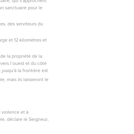
tuaire, qui s'approchent
un sanctuaire pour le
tes, des serviteurs du
arge et 12 kilomètres et
de la propriété de la
 vers l’ouest et du côté
jusqu'à la frontière est.
e, mais ils laisseront le
a violence et à
le, déclare le Seigneur,