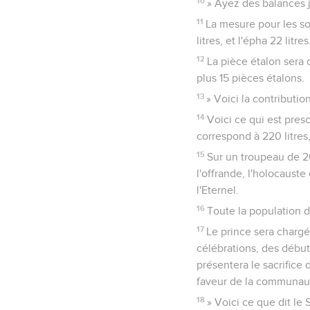
10
» Ayez des balances j
11
La mesure pour les so
litres, et l'épha 22 litr
12
La pièce étalon sera
plus 15 pièces étalons.
13
» Voici la contributio
14
Voici ce qui est pres
correspond à 220 litres
15
Sur un troupeau de 20
l'offrande, l'holocauste
l'Eternel.
16
Toute la population d
17
Le prince sera chargé
célébrations, des débuts
présentera le sacrifice 
faveur de la communauté
18
» Voici ce que dit le