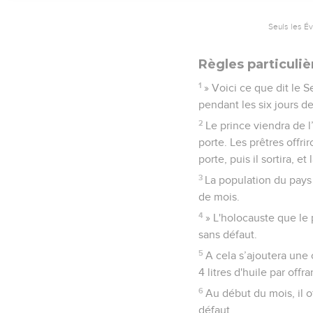
Seuls les É
Règles particuliè
1
» Voici ce que dit le S
pendant les six jours de
2
Le prince viendra de l
porte. Les prêtres offri
porte, puis il sortira, e
3
La population du pays 
de mois.
4
» L'holocauste que le p
sans défaut.
5
A cela s’ajoutera une 
4 litres d'huile par offr
6
Au début du mois, il o
défaut.