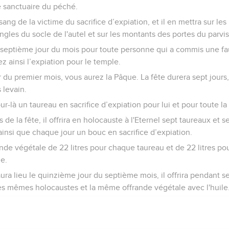
le sanctuaire du péché.
sang de la victime du sacrifice d’expiation, et il en mettra sur l
ngles du socle de l'autel et sur les montants des portes du parvis 
septième jour du mois pour toute personne qui a commis une fau
ez ainsi l’expiation pour le temple.
 du premier mois, vous aurez la Pâque. La fête durera sept jours
 levain.
our-là un taureau en sacrifice d’expiation pour lui et pour toute l
 de la fête, il offrira en holocauste à l'Eternel sept taureaux et s
ainsi que chaque jour un bouc en sacrifice d’expiation.
rande végétale de 22 litres pour chaque taureau et de 22 litres po
de.
 aura lieu le quinzième jour du septième mois, il offrira pendant 
 les mêmes holocaustes et la même offrande végétale avec l'huile