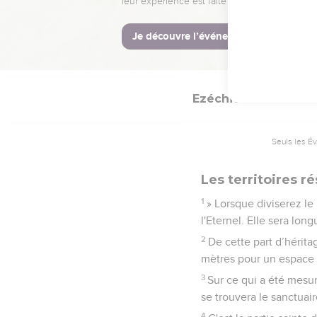
leur expérience est faite pour vous.
Je découvre l’événement
Ezéchiel
45
Seuls les É
Les territoires r
1
» Lorsque diviserez le
l'Eternel. Elle sera lon
2
De cette part d’hérita
mètres pour un espace l
3
Sur ce qui a été mesur
se trouvera le sanctuaire
4