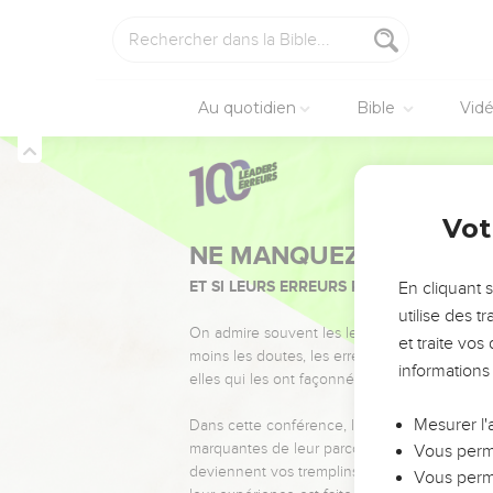
Au quotidien
Bible
Vid
Vot
NE MANQUEZ PAS L’ÉVÉ
ET SI LEURS ERREURS POUVAIENT VOUS 
En cliquant 
utilise des 
On admire souvent les leaders pour leurs réussi
et traite vo
moins les doutes, les erreurs et les saisons di
informations
elles qui les ont façonnés.
Mesurer l'
Dans cette conférence, leaders, entrepreneur
marquantes de leur parcours et les clés pour
Vous perme
deviennent vos tremplins. Que vous guidiez 
Vous perme