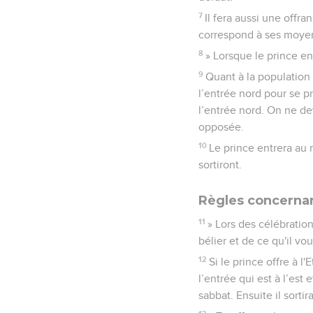
7
Il fera aussi une offra
correspond à ses moyens
8
» Lorsque le prince ent
9
Quant à la population 
l’entrée nord pour se pr
l’entrée nord. On ne dev
opposée.
10
Le prince entrera au 
sortiront.
Règles concernant
11
» Lors des célébration
bélier et de ce qu'il vo
12
Si le prince offre à 
l’entrée qui est à l’est
sabbat. Ensuite il sortir