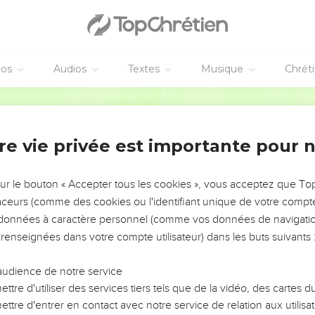
éos
Audios
Textes
Musique
Chrét
re vie privée est importante pour 
NEMENT DE L’ANNÉE !
ÉVITER LES VOTRES ?
sur le bouton « Accepter tous les cookies », vous acceptez que T
traceurs (comme des cookies ou l'identifiant unique de votre compte 
tes, leur impact, leur foi ou leur vision. Mais on voit
s données à caractère personnel (comme vos données de navigatio
fficiles qu'ils ont traversés, alors même que ce sont
 renseignées dans votre compte utilisateur) dans les buts suivants 
audience de notre service
s, et responsables reviennent sur les erreurs
 avancer avec plus de sagesse afin que leurs erreurs
ttre d'utiliser des services tiers tels que de la vidéo, des cartes
un ministère, une équipe, un groupe ou une famille,
ttre d'entrer en contact avec notre service de relation aux utilisat