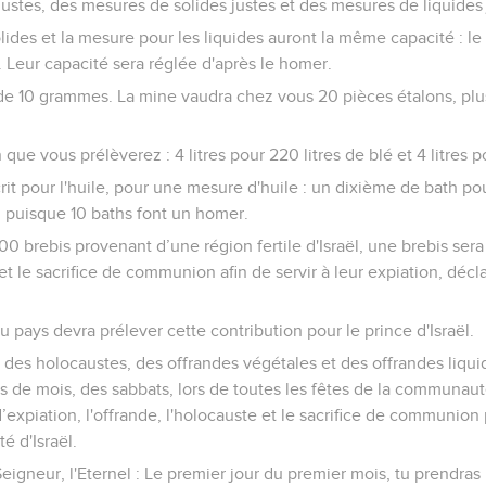
ustes, des mesures de solides justes et des mesures de liquides 
lides et la mesure pour les liquides auront la même capacité : l
es. Leur capacité sera réglée d'après le homer.
 de 10 grammes. La mine vaudra chez vous 20 pièces étalons, plu
n que vous prélèverez : 4 litres pour 220 litres de blé et 4 litres p
crit pour l'huile, pour une mesure d'huile : un dixième de bath po
, puisque 10 baths font un homer.
0 brebis provenant d’une région fertile d'Israël, une brebis ser
 et le sacrifice de communion afin de servir à leur expiation, décl
u pays devra prélever cette contribution pour le prince d'Israël.
 des holocaustes, des offrandes végétales et des offrandes liqui
 de mois, des sabbats, lors de toutes les fêtes de la communauté 
d’expiation, l'offrande, l'holocauste et le sacrifice de communion 
 d'Israël.
 Seigneur, l'Eternel : Le premier jour du premier mois, tu prendra