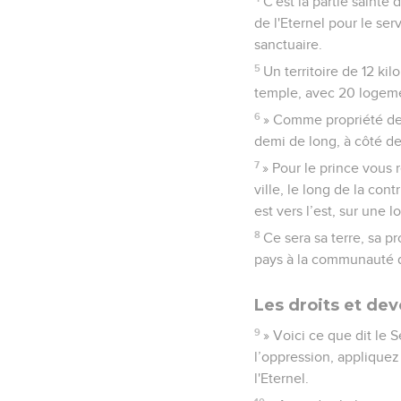
C'est la partie sainte
de l'Eternel pour le ser
sanctuaire.
5
Un territoire de 12 ki
temple, avec 20 logem
6
» Comme propriété de l
demi de long, à côté de 
7
» Pour le prince vous 
ville, le long de la cont
est vers l’est, sur une 
8
Ce sera sa terre, sa p
pays à la communauté d'
Les droits et dev
9
» Voici ce que dit le S
l’oppression, appliquez 
l'Eternel.