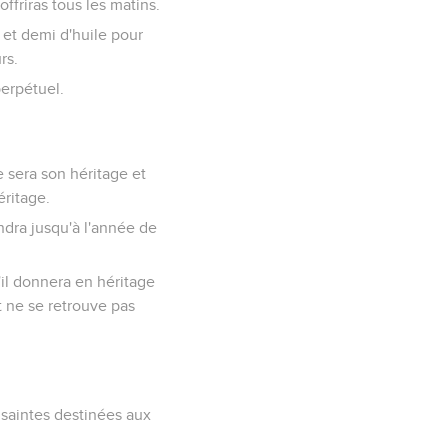
ffriras tous les matins.
e et demi d'huile pour
rs.
perpétuel.
ce sera son héritage et
éritage.
endra jusqu'à l'année de
'il donnera en héritage
et ne se retrouve pas
s saintes destinées aux