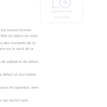
Ajouter une
Ajouter une
Ajouter une
Ajouter une
colonne
colonne
colonne
colonne
 l’est restera fermée
a fête du début du mois.
rès des montants de la
ra sur le seuil de la
s de sabbat et de début
s défaut et d'un bélier
a pour les agneaux, avec
er qui seront sans