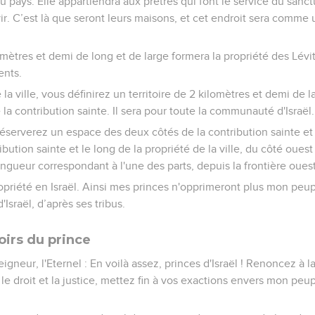
 du pays. Elle appartiendra aux prêtres qui font le service du sanc
vir. C’est là que seront leurs maisons, et cet endroit sera comme 
lomètres et demi de long et de large formera la propriété des Lévi
ents.
a ville, vous définirez un territoire de 2 kilomètres et demi de l
la contribution sainte. Il sera pour toute la communauté d'Israël.
réserverez un espace des deux côtés de la contribution sainte et 
ribution sainte et le long de la propriété de la ville, du côté ouest
longueur correspondant à l'une des parts, depuis la frontière ouest 
ropriété en Israël. Ainsi mes princes n'opprimeront plus mon peupl
Israël, d’après ses tribus.
oirs du prince
eigneur, l'Eternel : En voilà assez, princes d'Israël ! Renoncez à l
le droit et la justice, mettez fin à vos exactions envers mon peup