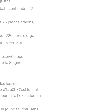
justes !
e bath contiendra 22
s 25 pièces étalons,
our 220 litres d'orge.
ur un cor, qui
a réservée pour
are le Seigneur,
des lors des
d'Israël. C’est lui qui
pour faire l’expiation en
s un jeune taureau sans