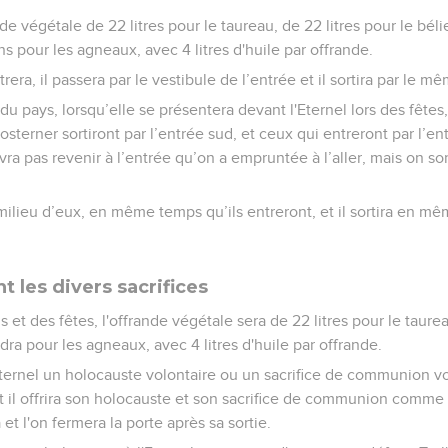
nde végétale de 22 litres pour le taureau, de 22 litres pour le béli
 pour les agneaux, avec 4 litres d'huile par offrande.
rera, il passera par le vestibule de l’entrée et il sortira par le 
du pays, lorsqu’elle se présentera devant l'Eternel lors des fêtes
osterner sortiront par l’entrée sud, et ceux qui entreront par l’en
ra pas revenir à l’entrée qu’on a empruntée à l’aller, mais on sorti
milieu d’eux, en même temps qu’ils entreront, et il sortira en mê
 les divers sacrifices
s et des fêtes, l'offrande végétale sera de 22 litres pour le taurea
udra pour les agneaux, avec 4 litres d'huile par offrande.
l'Eternel un holocauste volontaire ou un sacrifice de communion vol
 et il offrira son holocauste et son sacrifice de communion comme il
a et l'on fermera la porte après sa sortie.