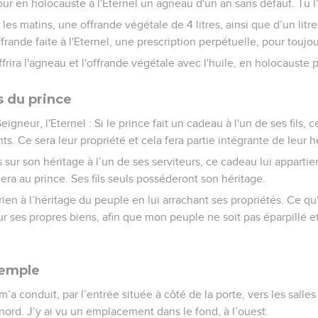
our en holocauste à l'Eternel un agneau d'un an sans défaut. Tu l'o
 les matins, une offrande végétale de 4 litres, ainsi que d’un litr
'offrande faite à l'Eternel, une prescription perpétuelle, pour toujou
frira l'agneau et l'offrande végétale avec l'huile, en holocauste 
ls du prince
eigneur, l'Eternel : Si le prince fait un cadeau à l'un de ses fils, 
ts. Ce sera leur propriété et cela fera partie intégrante de leur h
is sur son héritage à l’un de ses serviteurs, ce cadeau lui apparti
urnera au prince. Ses fils seuls posséderont son héritage.
rien à l’héritage du peuple en lui arrachant ses propriétés. Ce qu
a sur ses propres biens, afin que mon peuple ne soit pas éparpillé 
temple
’a conduit, par l’entrée située à côté de la porte, vers les salle
 nord. J’y ai vu un emplacement dans le fond, à l’ouest.