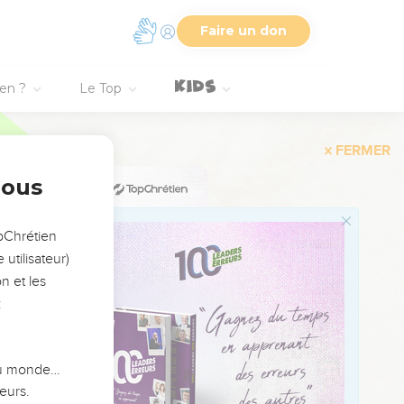
Faire un don
ien ?
Le Top
FERMER
nous
opChrétien
utilisateur)
n et les
:
 du monde…
eurs.