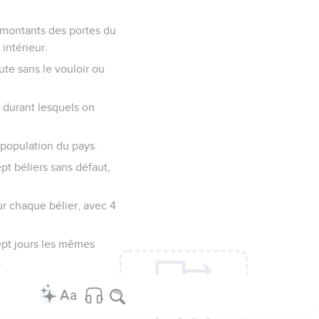
es montants des portes du
intérieur.
te sans le vouloir ou
, durant lesquels on
a population du pays.
ept béliers sans défaut,
ur chaque bélier, avec 4
sept jours les mêmes
.