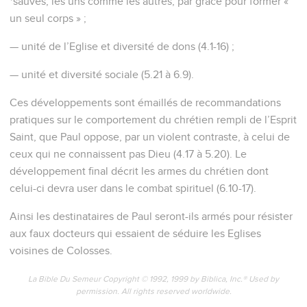
*sauvés, les uns comme les autres, par grâce pour former «
un seul corps » ;
— unité de l’Eglise et diversité de dons (4.1-16) ;
— unité et diversité sociale (5.21 à 6.9).
Ces développements sont émaillés de recommandations
pratiques sur le comportement du chrétien rempli de l’Esprit
Saint, que Paul oppose, par un violent contraste, à celui de
ceux qui ne connaissent pas Dieu (4.17 à 5.20). Le
développement final décrit les armes du chrétien dont
celui-ci devra user dans le combat spirituel (6.10-17).
Ainsi les destinataires de Paul seront-ils armés pour résister
aux faux docteurs qui essaient de séduire les Eglises
voisines de Colosses.
La Bible Du Semeur Copyright © 1992, 1999 by Biblica, Inc.® Used by
permission. All rights reserved worldwide.