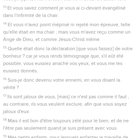
13
Et vous savez comment je vous ai ci-devant évangélisé
dans l'infirmité de la chair.
14
Et vous n'avez point méprisé ni rejeté mon épreuve, telle
qu'elle était en ma chair ; mais vous m'avez reçu comme un
Ange de Dieu, et comme Jésus-Christ même.
15
Quelle était donc la déclaration [que vous faisiez] de votre
bonheur ? car je vous rends témoignage que, s'il eût été
possible, vous eussiez arraché vos yeux, et vous me les
eussiez donnés.
16
Suis-je donc devenu votre ennemi, en vous disant la
vérité ?
17
Ils sont jaloux de vous, [mais] ce n'est pas comme il faut ;
au contraire, ils vous veulent exclure, afin que vous soyez
jaloux d'eux.
18
Mais il est bon d'être toujours zélé pour le bien, et de ne
l'être pas seulement quand je suis présent avec vous.
19
Mes petits enfants, pour lesquels enfanter je travaille de