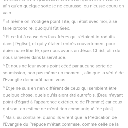
afin qu'en quelque sorte je ne courusse, ou n'eusse couru en
vain.
3
Et même on n'obligea point Tite, qui était avec moi, à se
faire circoncire, quoiqu'il fût Grec.
4
Et ce fut à cause des faux frères qui s'étaient introduits
dans [l'Eglise], et qui y étaient entrés couvertement pour
épier notre liberté, que nous avons en Jésus-Christ, afin de
nous ramener dans la servitude.
5
Et nous ne leur avons point cédé par aucune sorte de
soumission, non pas même un moment ; afin que la vérité de
l'Evangile demeurât parmi vous.
6
Et je ne suis en rien différent de ceux qui semblent être
quelque chose, quels qu'ils aient été autrefois, (Dieu n'ayant
point d'égard à l'apparence extérieure de l'homme) car ceux
qui sont en estime ne m'ont rien communiqué [de plus].
7
Mais, au contraire, quand ils virent que la Prédication de
l'Evangile du Prépuce m'était commise, comme celle de la