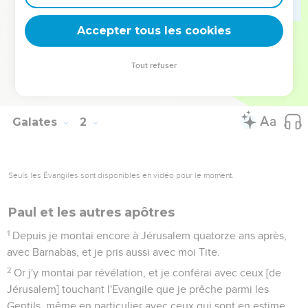
Or j'étais inconnu de visage aux Eglises de Judée qui
étaient en Christ ;
Accepter tous les cookies
23
Mais elles avaient seulement ouï dire : celui qui autrefois
nous persécutait, annonce maintenant la foi qu'il détruisait
Tout refuser
autrefois.
24
Et elles glorifiaient Dieu à cause de moi.
Galates
2
Seuls les Évangiles sont disponibles en vidéo pour le moment.
Paul et les autres apôtres
1
Depuis je montai encore à Jérusalem quatorze ans après,
avec Barnabas, et je pris aussi avec moi Tite.
2
Or j'y montai par révélation, et je conférai avec ceux [de
Jérusalem] touchant l'Evangile que je prêche parmi les
Gentils, même en particulier avec ceux qui sont en estime,