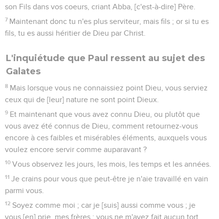
son Fils dans vos coeurs, criant Abba, [c'est-à-dire] Père.
7
Maintenant donc tu n'es plus serviteur, mais fils ; or si tu es
fils, tu es aussi héritier de Dieu par Christ.
L'inquiétude que Paul ressent au sujet des
Galates
8
Mais lorsque vous ne connaissiez point Dieu, vous serviez
ceux qui de [leur] nature ne sont point Dieux.
9
Et maintenant que vous avez connu Dieu, ou plutôt que
vous avez été connus de Dieu, comment retournez-vous
encore à ces faibles et misérables éléments, auxquels vous
voulez encore servir comme auparavant ?
10
Vous observez les jours, les mois, les temps et les années.
11
Je crains pour vous que peut-être je n'aie travaillé en vain
parmi vous.
12
Soyez comme moi ; car je [suis] aussi comme vous ; je
vous [en] prie, mes frères ; vous ne m'avez fait aucun tort.