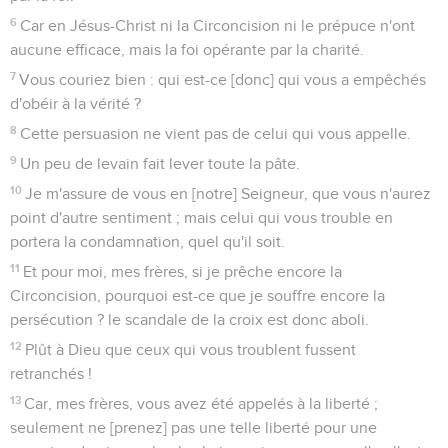
6
Car en Jésus-Christ ni la Circoncision ni le prépuce n'ont
aucune efficace, mais la foi opérante par la charité.
7
Vous couriez bien : qui est-ce [donc] qui vous a empêchés
d'obéir à la vérité ?
8
Cette persuasion ne vient pas de celui qui vous appelle.
9
Un peu de levain fait lever toute la pâte.
10
Je m'assure de vous en [notre] Seigneur, que vous n'aurez
point d'autre sentiment ; mais celui qui vous trouble en
portera la condamnation, quel qu'il soit.
11
Et pour moi, mes frères, si je prêche encore la
Circoncision, pourquoi est-ce que je souffre encore la
persécution ? le scandale de la croix est donc aboli.
12
Plût à Dieu que ceux qui vous troublent fussent
retranchés !
13
Car, mes frères, vous avez été appelés à la liberté ;
seulement ne [prenez] pas une telle liberté pour une