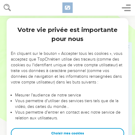
traditions de mes pères.
15
Mais quand ç'a été le bon plaisir de Dieu, qui m'avait choisi
Martin
dès le ventre de ma mère, et qui m'a appelé par sa grâce,
Votre vie privée est importante
16
Galates
1
De révéler son Fils en moi, afin que je l'évangélisasse
pour nous
parmi les Gentils, je ne commençai pas d'abord par prendre
conseil de la chair et du sang ;
En cliquant sur le bouton « Accepter tous les cookies », vous
17
Et je ne retournai point à Jérusalem vers ceux qui avaient
acceptez que TopChrétien utilise des traceurs (comme des
été Apôtres avant moi, mais je m'en allai en Arabie, et je
cookies ou l'identifiant unique de votre compte utilisateur) et
repassai à Damas.
traite vos données à caractère personnel (comme vos
données de navigation et les informations renseignées dans
18
Puis je retournai trois ans après à Jérusalem pour visiter
votre compte utilisateur) dans les buts suivants :
Pierre, et je demeurai chez lui quinze jours.
19
Et je ne vis aucun des autres Apôtres, sinon Jacques, le
Mesurer l'audience de notre service
Vous permettre d'utiliser des services tiers tels que de la
frère du Seigneur.
vidéo, des cartes du monde…
20
Or dans les choses que je vous écris, voici, [je vous dis]
Vous permettre d'entrer en contact avec notre service de
devant Dieu, que je ne mens point.
relation aux utilisateurs.
21
J'allai ensuite dans les pays de Syrie et de Cilicie.
Choisir mes cookies
22