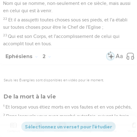
Nom qui se nomme, non-seulement en ce siècle, mais aussi
en celui qui est à venir.
22
Et il a assujetti toutes choses sous ses pieds, et l'a établi
sur toutes choses pour être le Chef de l'Eglise ;
23
Qui est son Corps, et l'accomplissement de celui qui
accomplit tout en tous.
Ephésiens
2
Seuls les Évangiles sont disponibles en vidéo pour le moment.
De la mort à la vie
1
Et lorsque vous étiez morts en vos fautes et en vos péchés,
2
Dans lesquels vous avez marché autrefois, suivant le train
de ce monde, selon le Prince de la puissance de l'air, qui est
l'esprit qui agit maintenant avec efficace dans les enfants
Contenus
Versions
Commentaires
Strong
Dictionnaire