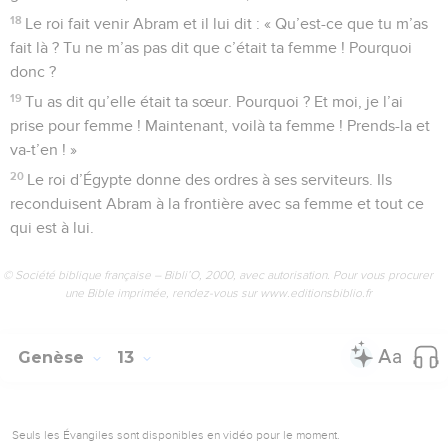
18
Le roi fait venir Abram et il lui dit : « Qu’est-ce que tu m’as
fait là ? Tu ne m’as pas dit que c’était ta femme ! Pourquoi
donc ?
19
Tu as dit qu’elle était ta sœur. Pourquoi ? Et moi, je l’ai
prise pour femme ! Maintenant, voilà ta femme ! Prends-la et
va-t’en ! »
20
Le roi d’Égypte donne des ordres à ses serviteurs. Ils
reconduisent Abram à la frontière avec sa femme et tout ce
qui est à lui.
© Société biblique française – Bibli’O, 2000, avec autorisation. Pour vous procurer
une Bible imprimée, rendez-vous sur www.editionsbiblio.fr
Genèse
13
Seuls les Évangiles sont disponibles en vidéo pour le moment.