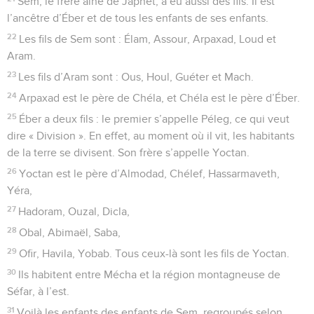
Sem, le frère aîné de Japhet, a eu aussi des fils. Il est
l’ancêtre d’Éber et de tous les enfants de ses enfants.
22
Les fils de Sem sont : Élam, Assour, Arpaxad, Loud et
Aram.
23
Les fils d’Aram sont : Ous, Houl, Guéter et Mach.
24
Arpaxad est le père de Chéla, et Chéla est le père d’Éber.
25
Éber a deux fils : le premier s’appelle Péleg, ce qui veut
dire « Division ». En effet, au moment où il vit, les habitants
de la terre se divisent. Son frère s’appelle Yoctan.
26
Yoctan est le père d’Almodad, Chélef, Hassarmaveth,
Yéra,
27
Hadoram, Ouzal, Dicla,
28
Obal, Abimaël, Saba,
29
Ofir, Havila, Yobab. Tous ceux-là sont les fils de Yoctan.
30
Ils habitent entre Mécha et la région montagneuse de
Séfar, à l’est.
31
Voilà les enfants des enfants de Sem, regroupés selon