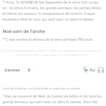
23
Ainsi, le SEIGNEUR fait disparaître de la terre tout ce qui
vit : les êtres humains, les grands animaux, les petites bêtes
et même les oiseaux. Ils disparaissent de la terre. Il reste
seulement Noé et ceux qui sont avec lui dans le bateau.
Noé sort de l'arche
24
L’eau monte au-dessus de la terre pendant 150 jours.
© Société biblique française – Bibli’O, 2000, avec autorisation. Pour vous procurer
une Bible imprimée, rendez-vous sur www.editionsbiblio.fr
Genèse
8
Seuls les Évangiles sont disponibles en vidéo pour le moment.
1
Dieu se souvient de Noé, de toutes les bêtes et de tous les
grands animaux qui sont avec lui dans le bateau. Dieu fait