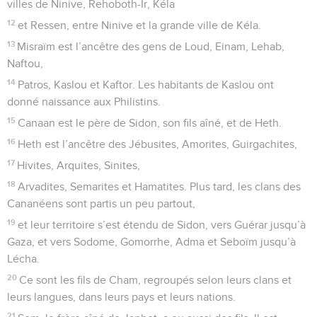
villes de Ninive, Rehoboth-Ir, Kéla
12
et Ressen, entre Ninive et la grande ville de Kéla.
13
Misraïm est l’ancêtre des gens de Loud, Einam, Lehab,
Naftou,
14
Patros, Kaslou et Kaftor. Les habitants de Kaslou ont
donné naissance aux Philistins.
15
Canaan est le père de Sidon, son fils aîné, et de Heth.
16
Heth est l’ancêtre des Jébusites, Amorites, Guirgachites,
17
Hivites, Arquites, Sinites,
18
Arvadites, Semarites et Hamatites. Plus tard, les clans des
Cananéens sont partis un peu partout,
19
et leur territoire s’est étendu de Sidon, vers Guérar jusqu’à
Gaza, et vers Sodome, Gomorrhe, Adma et Seboïm jusqu’à
Lécha.
20
Ce sont les fils de Cham, regroupés selon leurs clans et
leurs langues, dans leurs pays et leurs nations.
21