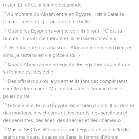
rester. En effet, la famine est grande.
11
Au moment où Abram entre en Égypte, il dit à Saraï sa
femme : « Écoute, je sais que tu es belle.
12
Quand les Égyptiens vont te voir, ils diront : “C’est sa
femme.” Puis ils me tueront et ils te laisseront en vie.
13
Dis donc que tu es ma sœur. Alors on me recevra bien, et
ainsi, je resterai en vie grâce à toi. »
14
Quand Abram arrive en Égypte, les Égyptiens voient que
sa femme est très belle.
15
Des officiers du roi la voient et ils font des compliments
sur elle à leur maître. On conduit alors la femme dans le
palais du roi.
16
Grâce à elle, le roi d’Égypte reçoit bien Abram. Il lui donne
des moutons, des chèvres et des bœufs, des serviteurs et
des servantes, des ânes, des ânesses et des chameaux.
17
Mais le SEIGNEUR frappe le roi d’Égypte et sa famille de
grands malheurs, à cause de Saraï, la femme d’Abram.