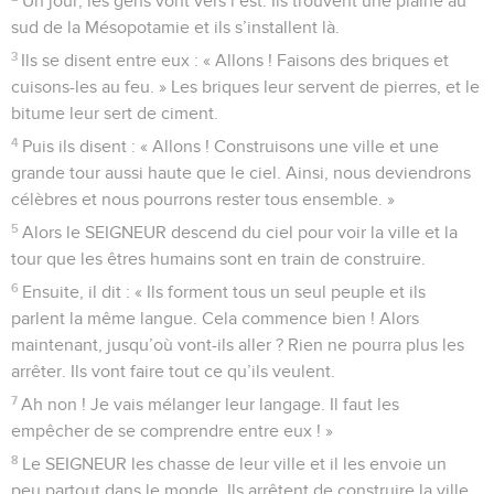
Un jour, les gens vont vers l’est. Ils trouvent une plaine au
sud de la Mésopotamie et ils s’installent là.
3
Ils se disent entre eux : « Allons ! Faisons des briques et
cuisons-les au feu. » Les briques leur servent de pierres, et le
bitume leur sert de ciment.
4
Puis ils disent : « Allons ! Construisons une ville et une
grande tour aussi haute que le ciel. Ainsi, nous deviendrons
célèbres et nous pourrons rester tous ensemble. »
5
Alors le SEIGNEUR descend du ciel pour voir la ville et la
tour que les êtres humains sont en train de construire.
6
Ensuite, il dit : « Ils forment tous un seul peuple et ils
parlent la même langue. Cela commence bien ! Alors
maintenant, jusqu’où vont-ils aller ? Rien ne pourra plus les
arrêter. Ils vont faire tout ce qu’ils veulent.
7
Ah non ! Je vais mélanger leur langage. Il faut les
empêcher de se comprendre entre eux ! »
8
Le SEIGNEUR les chasse de leur ville et il les envoie un
peu partout dans le monde. Ils arrêtent de construire la ville.