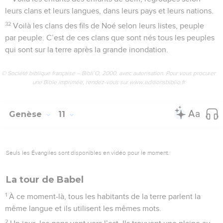
leurs clans et leurs langues, dans leurs pays et leurs nations.
32
Voilà les clans des fils de Noé selon leurs listes, peuple
par peuple. C’est de ces clans que sont nés tous les peuples
qui sont sur la terre après la grande inondation.
© Société biblique française – Bibli’O, 2000, avec autorisation. Pour vous procurer
une Bible imprimée, rendez-vous sur www.editionsbiblio.fr
Genèse
11
Seuls les Évangiles sont disponibles en vidéo pour le moment.
La tour de Babel
1
À ce moment-là, tous les habitants de la terre parlent la
même langue et ils utilisent les mêmes mots.
2