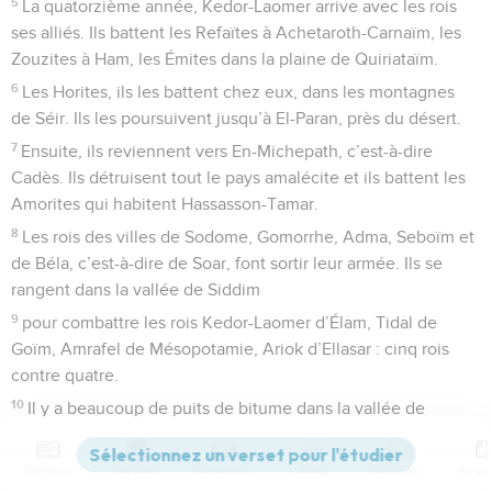
5
La quatorzième année, Kedor-Laomer arrive avec les rois
ses alliés. Ils battent les Refaïtes à Achetaroth-Carnaïm, les
Zouzites à Ham, les Émites dans la plaine de Quiriataïm.
6
Les Horites, ils les battent chez eux, dans les montagnes
de Séir. Ils les poursuivent jusqu’à El-Paran, près du désert.
7
Ensuite, ils reviennent vers En-Michepath, c’est-à-dire
Cadès. Ils détruisent tout le pays amalécite et ils battent les
Amorites qui habitent Hassasson-Tamar.
8
Les rois des villes de Sodome, Gomorrhe, Adma, Seboïm et
de Béla, c’est-à-dire de Soar, font sortir leur armée. Ils se
rangent dans la vallée de Siddim
9
pour combattre les rois Kedor-Laomer d’Élam, Tidal de
Goïm, Amrafel de Mésopotamie, Ariok d’Ellasar : cinq rois
contre quatre.
10
Il y a beaucoup de puits de bitume dans la vallée de
Siddim. Les rois de Sodome et de Gomorrhe fuient et ils
tombent dans les puits. Ceux qui restent fuient dans la
Contenus
Versions
Commentaires
Strong
Dictionnaire
montagne.