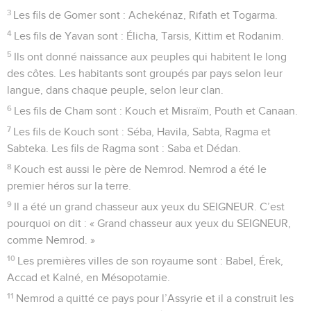
3
Les fils de Gomer sont : Achekénaz, Rifath et Togarma.
4
Les fils de Yavan sont : Élicha, Tarsis, Kittim et Rodanim.
5
Ils ont donné naissance aux peuples qui habitent le long
des côtes. Les habitants sont groupés par pays selon leur
langue, dans chaque peuple, selon leur clan.
6
Les fils de Cham sont : Kouch et Misraïm, Pouth et Canaan.
7
Les fils de Kouch sont : Séba, Havila, Sabta, Ragma et
Sabteka. Les fils de Ragma sont : Saba et Dédan.
8
Kouch est aussi le père de Nemrod. Nemrod a été le
premier héros sur la terre.
9
Il a été un grand chasseur aux yeux du SEIGNEUR. C’est
pourquoi on dit : « Grand chasseur aux yeux du SEIGNEUR,
comme Nemrod. »
10
Les premières villes de son royaume sont : Babel, Érek,
Accad et Kalné, en Mésopotamie.
11
Nemrod a quitté ce pays pour l’Assyrie et il a construit les