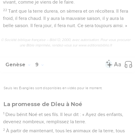
vivant, comme je viens de le faire.
22
Tant que la terre durera, on sèmera et on récoltera. Il fera
froid, il fera chaud. Il y aura la mauvaise saison, il y aura la
belle saison. Il fera jour, il fera nuit. Ce sera toujours ainsi. »
© Société biblique française – Bibli’O, 2000, avec autorisation. Pour vous procurer
une Bible imprimée, rendez-vous sur www.editionsbiblio.fr
Genèse
9
Seuls les Évangiles sont disponibles en vidéo pour le moment.
La promesse de Dieu à Noé
1
Dieu bénit Noé et ses fils. Il leur dit : « Ayez des enfants,
devenez nombreux, remplissez la terre.
2
À partir de maintenant, tous les animaux de la terre, tous