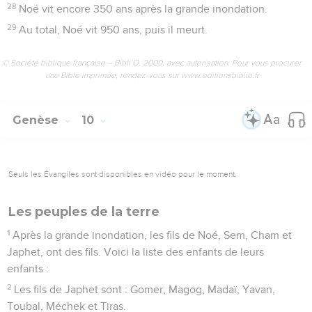
28
Noé vit encore 350 ans après la grande inondation.
29
Au total, Noé vit 950 ans, puis il meurt.
© Société biblique française – Bibli’O, 2000, avec autorisation. Pour vous procurer
une Bible imprimée, rendez-vous sur www.editionsbiblio.fr
Genèse
10
Seuls les Évangiles sont disponibles en vidéo pour le moment.
Les peuples de la terre
1
Après la grande inondation, les fils de Noé, Sem, Cham et
Japhet, ont des fils. Voici la liste des enfants de leurs
enfants :
2
Les fils de Japhet sont : Gomer, Magog, Madaï, Yavan,
Toubal, Méchek et Tiras.