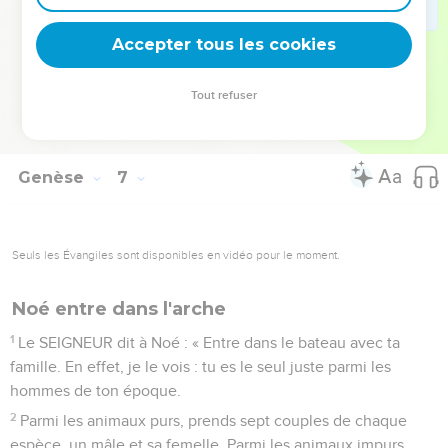
Ainsi vous aurez ce qu’il faut pour manger, eux et toi. »
Accepter tous les cookies
22
Noé obéit. Il fait exactement ce que Dieu lui a commandé.
© Société biblique française – Bibli’O, 2000, avec autorisation. Pour vous procurer
Tout refuser
une Bible imprimée, rendez-vous sur www.editionsbiblio.fr
Genèse
7
Seuls les Évangiles sont disponibles en vidéo pour le moment.
Noé entre dans l'arche
1
Le SEIGNEUR dit à Noé : « Entre dans le bateau avec ta
famille. En effet, je le vois : tu es le seul juste parmi les
hommes de ton époque.
2
Parmi les animaux purs, prends sept couples de chaque
espèce, un mâle et sa femelle. Parmi les animaux impurs,