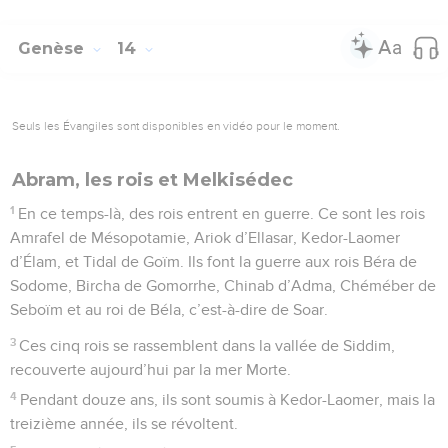
Genèse
14
Seuls les Évangiles sont disponibles en vidéo pour le moment.
Abram, les rois et Melkisédec
1
En ce temps-là, des rois entrent en guerre. Ce sont les rois
Amrafel de Mésopotamie, Ariok d’Ellasar, Kedor-Laomer
d’Élam, et Tidal de Goïm. Ils font la guerre aux rois Béra de
Sodome, Bircha de Gomorrhe, Chinab d’Adma, Chéméber de
Seboïm et au roi de Béla, c’est-à-dire de Soar.
3
Ces cinq rois se rassemblent dans la vallée de Siddim,
recouverte aujourd’hui par la mer Morte.
4
Pendant douze ans, ils sont soumis à Kedor-Laomer, mais la
treizième année, ils se révoltent.