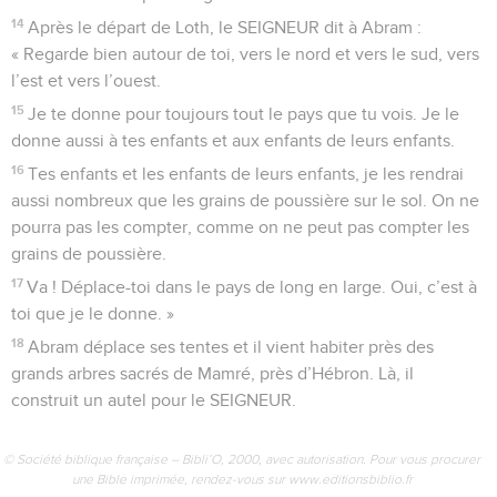
14
Après le départ de Loth, le SEIGNEUR dit à Abram :
« Regarde bien autour de toi, vers le nord et vers le sud, vers
l’est et vers l’ouest.
15
Je te donne pour toujours tout le pays que tu vois. Je le
donne aussi à tes enfants et aux enfants de leurs enfants.
16
Tes enfants et les enfants de leurs enfants, je les rendrai
aussi nombreux que les grains de poussière sur le sol. On ne
pourra pas les compter, comme on ne peut pas compter les
grains de poussière.
17
Va ! Déplace-toi dans le pays de long en large. Oui, c’est à
toi que je le donne. »
18
Abram déplace ses tentes et il vient habiter près des
grands arbres sacrés de Mamré, près d’Hébron. Là, il
construit un autel pour le SEIGNEUR.
© Société biblique française – Bibli’O, 2000, avec autorisation. Pour vous procurer
une Bible imprimée, rendez-vous sur www.editionsbiblio.fr