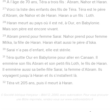
26
À l’âge de 70 ans, Téra a trois fils : Abram, Nahor et Haran.
27
Voici la liste des enfants des fils de Téra. Téra est le père
d’Abram, de Nahor et de Haran. Haran a un fils : Loth.
28
Haran meurt au pays où il est né, à Our, en Babylonie.
Mais son père est encore vivant.
29
Abram prend pour femme Saraï. Nahor prend pour femme
Milka, la fille de Haran. Haran était aussi le père d’Iska.
30
Saraï n’a pas d’enfant, elle est stérile.
31
Téra quitte Our en Babylonie pour aller en Canaan. Il
emmène son fils Abram et son petit-fils Loth, le fils de Haran.
Il emmène aussi sa belle-fille Saraï, la femme d’Abram. Ils
voyagent jusqu’à Haran et ils s’installent là.
32
Téra vit 205 ans, puis il meurt à Haran.
© Société biblique française – Bibli’O, 2000, avec autorisation. Pour vous procurer
une Bible imprimée, rendez-vous sur www.editionsbiblio.fr