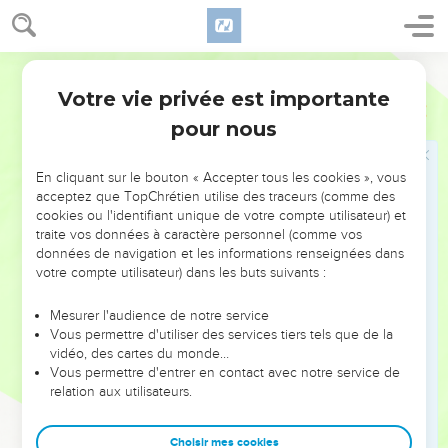
mètres de long, 25 mètres de large et 15 mètres de haut.
16
Tu le couvriras d’un toit et tu laisseras 50 centimètres
Parole de Vie
entre le toit et les côtés du bateau. Tu mettras la porte du
Votre vie privée est importante
bateau sur le côté. Tu feras trois étages.
Genèse
6
pour nous
17
Et moi, je vais faire venir sur la terre une grande
inondation. L’eau fera mourir tout ce qui vit sous le ciel. Tout
ce qui se trouve sur la terre sera détruit.
En cliquant sur le bouton « Accepter tous les cookies », vous
acceptez que TopChrétien utilise des traceurs (comme des
18
Mais je vais faire alliance avec toi. Tu entreras dans le
cookies ou l'identifiant unique de votre compte utilisateur) et
bateau, toi, tes fils, ta femme et les femmes de tes fils avec
traite vos données à caractère personnel (comme vos
données de navigation et les informations renseignées dans
toi.
votre compte utilisateur) dans les buts suivants :
19
Tu devras faire entrer aussi dans le bateau un couple de
chaque espèce vivante, un mâle et une femelle, pour les
Mesurer l'audience de notre service
garder en vie avec toi.
Vous permettre d'utiliser des services tiers tels que de la
vidéo, des cartes du monde…
20
Deux animaux de chaque espèce, oiseaux, grands
Vous permettre d'entrer en contact avec notre service de
animaux et petites bêtes, viendront avec toi pour rester en
relation aux utilisateurs.
vie.
21
Et toi, prends toute sorte de nourriture, mets-la de côté.
Choisir mes cookies