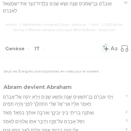
16
וְאַבְרָ֕ם בֶּן־שְׁמֹנִ֥ים שָׁנָ֖ה וְשֵׁ֣שׁ שָׁנִ֑ים בְּלֶֽדֶת־הָגָ֥ר אֶת־יִשְׁמָעֵ֖אל
לְאַבְרָֽם׃
Hébreu : © Westminster Leningrad Codex - tanach.us --- Grec : © 2010 by the
Society of Biblical Literature and Logos Bible Software - sblgnt.com
Genèse
17
Seuls les Évangiles sont disponibles en vidéo pour le moment.
Abram devient Abraham
1
וַיְהִ֣י אַבְרָ֔ם בֶּן־תִּשְׁעִ֥ים שָׁנָ֖ה וְתֵ֣שַׁע שָׁנִ֑ים וַיֵּרָ֨א יְהוָ֜ה אֶל־אַבְרָ֗ם
וַיֹּ֤אמֶר אֵלָיו֙ אֲנִי־אֵ֣ל שַׁדַּ֔י הִתְהַלֵּ֥ךְ לְפָנַ֖י וֶהְיֵ֥ה תָמִֽים׃
2
וְאֶתְּנָ֥ה בְרִיתִ֖י בֵּינִ֣י וּבֵינֶ֑ךָ וְאַרְבֶּ֥ה אוֹתְךָ֖ בִּמְאֹ֥ד מְאֹֽד׃
3
וַיִּפֹּ֥ל אַבְרָ֖ם עַל־פָּנָ֑יו וַיְדַבֵּ֥ר אִתּ֛וֹ אֱלֹהִ֖ים לֵאמֹֽר׃
4
אֲנִ֕י הִנֵּ֥ה בְרִיתִ֖י אִתָּ֑ךְ וְהָיִ֕יתָ לְאַ֖ב הֲמ֥וֹן גּוֹיִֽם׃