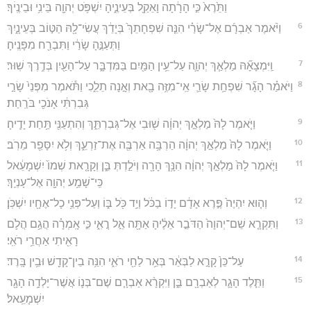
וַתֵּ֙רֶא֙ כִּ֣י הָרָ֔תָה וָאֵקַ֖ל בְּעֵינֶ֑יהָ יִשְׁפֹּ֥ט יְהוָ֖ה בֵּינִ֥י וּבֵינֶֽיׄךָ׃
6
וַיֹּ֨אמֶר אַבְרָ֜ם אֶל־שָׂרַ֗י הִנֵּ֤ה שִׁפְחָתֵךְ֙ בְּיָדֵ֔ךְ עֲשִׂי־לָ֖הּ הַטּ֣וֹב בְּעֵינָ֑יִךְ
וַתְּעַנֶּ֣הָ שָׂרַ֔י וַתִּבְרַ֖ח מִפָּנֶֽיהָ׃
7
וַֽיִּמְצָאָ֞הּ מַלְאַ֧ךְ יְהוָ֛ה עַל־עֵ֥ין הַמַּ֖יִם בַּמִּדְבָּ֑ר עַל־הָעַ֖יִן בְּדֶ֥רֶךְ שֽׁוּר׃
8
וַיֹּאמַ֗ר הָגָ֞ר שִׁפְחַ֥ת שָׂרַ֛י אֵֽי־מִזֶּ֥ה בָ֖את וְאָ֣נָה תֵלֵ֑כִי וַתֹּ֕אמֶר מִפְּנֵי֙ שָׂרַ֣י
גְּבִרְתִּ֔י אָנֹכִ֖י בֹּרַֽחַת׃
9
וַיֹּ֤אמֶר לָהּ֙ מַלְאַ֣ךְ יְהוָ֔ה שׁ֖וּבִי אֶל־גְּבִרְתֵּ֑ךְ וְהִתְעַנִּ֖י תַּ֥חַת יָדֶֽיהָ׃
10
וַיֹּ֤אמֶר לָהּ֙ מַלְאַ֣ךְ יְהוָ֔ה הַרְבָּ֥ה אַרְבֶּ֖ה אֶת־זַרְעֵ֑ךְ וְלֹ֥א יִסָּפֵ֖ר מֵרֹֽב׃
11
וַיֹּ֤אמֶר לָהּ֙ מַלְאַ֣ךְ יְהוָ֔ה הִנָּ֥ךְ הָרָ֖ה וְיֹלַ֣דְתְּ בֵּ֑ן וְקָרָ֤את שְׁמוֹ֙ יִשְׁמָעֵ֔אל
כִּֽי־שָׁמַ֥ע יְהוָ֖ה אֶל־עָנְיֵֽךְ׃
12
וְה֤וּא יִהְיֶה֙ פֶּ֣רֶא אָדָ֔ם יָד֣וֹ בַכֹּ֔ל וְיַ֥ד כֹּ֖ל בּ֑וֹ וְעַל־פְּנֵ֥י כָל־אֶחָ֖יו יִשְׁכֹּֽן׃
13
וַתִּקְרָ֤א שֵׁם־יְהוָה֙ הַדֹּבֵ֣ר אֵלֶ֔יהָ אַתָּ֖ה אֵ֣ל רֳאִ֑י כִּ֣י אָֽמְרָ֗ה הֲגַ֥ם הֲלֹ֛ם
רָאִ֖יתִי אַחֲרֵ֥י רֹאִֽי׃
14
עַל־כֵּן֙ קָרָ֣א לַבְּאֵ֔ר בְּאֵ֥ר לַחַ֖י רֹאִ֑י הִנֵּ֥ה בֵין־קָדֵ֖שׁ וּבֵ֥ין בָּֽרֶד׃
15
וַתֵּ֧לֶד הָגָ֛ר לְאַבְרָ֖ם בֵּ֑ן וַיִּקְרָ֨א אַבְרָ֧ם שֶׁם־בְּנ֛וֹ אֲשֶׁר־יָלְדָ֥ה הָגָ֖ר
יִשְׁמָעֵֽאל׃