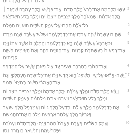
עֵילָ֔ם וְתִדְעָ֖ל מֶ֥לֶךְ גּוֹיִֽם׃
2
עָשׂ֣וּ מִלְחָמָ֗ה אֶת־בֶּ֙רַע֙ מֶ֣לֶךְ סְדֹ֔ם וְאֶת־בִּרְשַׁ֖ע מֶ֣לֶךְ עֲמֹרָ֑ה שִׁנְאָ֣ב ׀
מֶ֣לֶךְ אַדְמָ֗ה וְשֶׁמְאֵ֙בֶר֙ מֶ֣לֶךְ *צביים **צְבוֹיִ֔ים וּמֶ֥לֶךְ בֶּ֖לַע הִיא־צֹֽעַר׃
3
כָּל־אֵ֙לֶּה֙ חָֽבְר֔וּ אֶל־עֵ֖מֶק הַשִּׂדִּ֑ים ה֖וּא יָ֥ם הַמֶּֽלַח׃
4
שְׁתֵּ֤ים עֶשְׂרֵה֙ שָׁנָ֔ה עָבְד֖וּ אֶת־כְּדָרְלָעֹ֑מֶר וּשְׁלֹשׁ־עֶשְׂרֵ֥ה שָׁנָ֖ה מָרָֽדוּ׃
5
וּבְאַרְבַּע֩ עֶשְׂרֵ֨ה שָׁנָ֜ה בָּ֣א כְדָרְלָעֹ֗מֶר וְהַמְּלָכִים֙ אֲשֶׁ֣ר אִתּ֔וֹ וַיַּכּ֤וּ
אֶת־רְפָאִים֙ בְּעַשְׁתְּרֹ֣ת קַרְנַ֔יִם וְאֶת־הַזּוּזִ֖ים בְּהָ֑ם וְאֵת֙ הָֽאֵימִ֔ים בְּשָׁוֵ֖ה
קִרְיָתָֽיִם׃
6
וְאֶת־הַחֹרִ֖י בְּהַרְרָ֣ם שֵׂעִ֑יר עַ֚ד אֵ֣יל פָּארָ֔ן אֲשֶׁ֖ר עַל־הַמִּדְבָּֽר׃
7
וַ֠יָּשֻׁבוּ וַיָּבֹ֜אוּ אֶל־עֵ֤ין מִשְׁפָּט֙ הִ֣וא קָדֵ֔שׁ וַיַּכּ֕וּ אֶֽת־כָּל־שְׂדֵ֖ה הָעֲמָלֵקִ֑י וְגַם֙
אֶת־הָ֣אֱמֹרִ֔י הַיֹּשֵׁ֖ב בְּחַֽצְצֹ֥ן תָּמָֽר׃
8
וַיֵּצֵ֨א מֶֽלֶךְ־סְדֹ֜ם וּמֶ֣לֶךְ עֲמֹרָ֗ה וּמֶ֤לֶךְ אַדְמָה֙ וּמֶ֣לֶךְ *צביים **צְבוֹיִ֔ם
וּמֶ֥לֶךְ בֶּ֖לַע הִוא־צֹ֑עַר וַיַּֽעַרְכ֤וּ אִתָּם֙ מִלְחָמָ֔ה בְּעֵ֖מֶק הַשִּׂדִּֽים׃
9
אֵ֣ת כְּדָרְלָעֹ֜מֶר מֶ֣לֶךְ עֵילָ֗ם וְתִדְעָל֙ מֶ֣לֶךְ גּוֹיִ֔ם וְאַמְרָפֶל֙ מֶ֣לֶךְ שִׁנְעָ֔ר
וְאַרְי֖וֹךְ מֶ֣לֶךְ אֶלָּסָ֑ר אַרְבָּעָ֥ה מְלָכִ֖ים אֶת־הַחֲמִשָּֽׁה׃
10
וְעֵ֣מֶק הַשִׂדִּ֗ים בֶּֽאֱרֹ֤ת בֶּאֱרֹת֙ חֵמָ֔ר וַיָּנֻ֛סוּ מֶֽלֶךְ־סְדֹ֥ם וַעֲמֹרָ֖ה
וַיִּפְּלוּ־שָׁ֑מָּה וְהַנִּשְׁאָרִ֖ים הֶ֥רָה נָּֽסוּ׃