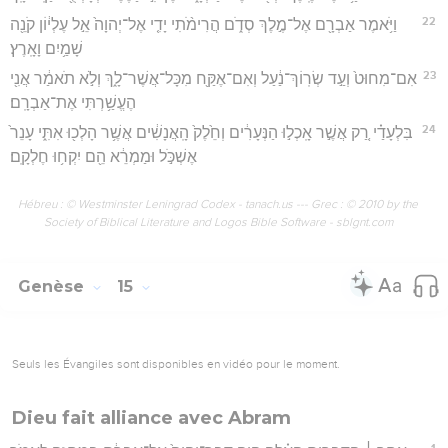
22
וַיֹּ֥אמֶר אַבְרָ֖ם אֶל־מֶ֣לֶךְ סְדֹ֑ם הֲרִימֹ֨תִי יָדִ֤י אֶל־יְהוָה֙ אֵ֣ל עֶלְי֔וֹן קֹנֵ֖ה
שָׁמַ֥יִם וָאָֽרֶץ׃
23
אִם־מִחוּט֙ וְעַ֣ד שְׂרֽוֹךְ־נַ֔עַל וְאִם־אֶקַּ֖ח מִכָּל־אֲשֶׁר־לָ֑ךְ וְלֹ֣א תֹאמַ֔ר אֲנִ֖י
הֶעֱשַׁ֥רְתִּי אֶת־אַבְרָֽם׃
24
בִּלְעָדַ֗י רַ֚ק אֲשֶׁ֣ר אָֽכְל֣וּ הַנְּעָרִ֔ים וְחֵ֙לֶק֙ הָֽאֲנָשִׁ֔ים אֲשֶׁ֥ר הָלְכ֖וּ אִתִּ֑י עָנֵר֙
אֶשְׁכֹּ֣ל וּמַמְרֵ֔א הֵ֖ם יִקְח֥וּ חֶלְקָֽם׃
Hébreu : © Westminster Leningrad Codex - tanach.us --- Grec : © 2010 by the
Society of Biblical Literature and Logos Bible Software - sblgnt.com
Genèse
15
Seuls les Évangiles sont disponibles en vidéo pour le moment.
Dieu fait alliance avec Abram
1