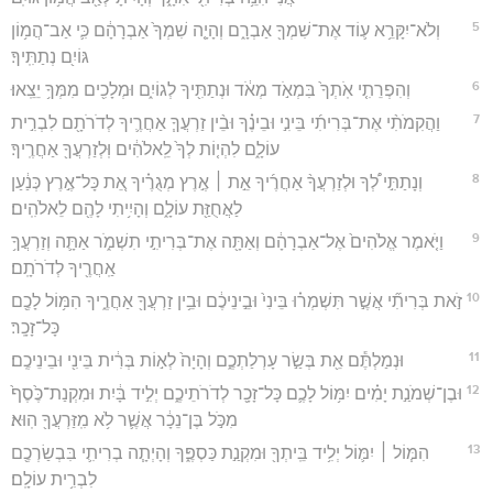
5
וְלֹא־יִקָּרֵ֥א ע֛וֹד אֶת־שִׁמְךָ֖ אַבְרָ֑ם וְהָיָ֤ה שִׁמְךָ֙ אַבְרָהָ֔ם כִּ֛י אַב־הֲמ֥וֹן
גּוֹיִ֖ם נְתַתִּֽיךָ׃
6
וְהִפְרֵתִ֤י אֹֽתְךָ֙ בִּמְאֹ֣ד מְאֹ֔ד וּנְתַתִּ֖יךָ לְגוֹיִ֑ם וּמְלָכִ֖ים מִמְּךָ֥ יֵצֵֽאוּ׃
7
וַהֲקִמֹתִ֨י אֶת־בְּרִיתִ֜י בֵּינִ֣י וּבֵינֶ֗ךָ וּבֵ֨ין זַרְעֲךָ֧ אַחֲרֶ֛יךָ לְדֹרֹתָ֖ם לִבְרִ֣ית
עוֹלָ֑ם לִהְי֤וֹת לְךָ֙ לֵֽאלֹהִ֔ים וּֽלְזַרְעֲךָ֖ אַחֲרֶֽיךָ׃
8
וְנָתַתִּ֣י לְ֠ךָ וּלְזַרְעֲךָ֨ אַחֲרֶ֜יךָ אֵ֣ת ׀ אֶ֣רֶץ מְגֻרֶ֗יךָ אֵ֚ת כָּל־אֶ֣רֶץ כְּנַ֔עַן
לַאֲחֻזַּ֖ת עוֹלָ֑ם וְהָיִ֥יתִי לָהֶ֖ם לֵאלֹהִֽים׃
9
וַיֹּ֤אמֶר אֱלֹהִים֙ אֶל־אַבְרָהָ֔ם וְאַתָּ֖ה אֶת־בְּרִיתִ֣י תִשְׁמֹ֑ר אַתָּ֛ה וְזַרְעֲךָ֥
אַֽחֲרֶ֖יךָ לְדֹרֹתָֽם׃
10
זֹ֣את בְּרִיתִ֞י אֲשֶׁ֣ר תִּשְׁמְר֗וּ בֵּינִי֙ וּבֵ֣ינֵיכֶ֔ם וּבֵ֥ין זַרְעֲךָ֖ אַחֲרֶ֑יךָ הִמּ֥וֹל לָכֶ֖ם
כָּל־זָכָֽר׃
11
וּנְמַלְתֶּ֕ם אֵ֖ת בְּשַׂ֣ר עָרְלַתְכֶ֑ם וְהָיָה֙ לְא֣וֹת בְּרִ֔ית בֵּינִ֖י וּבֵינֵיכֶֽם׃
12
וּבֶן־שְׁמֹנַ֣ת יָמִ֗ים יִמּ֥וֹל לָכֶ֛ם כָּל־זָכָ֖ר לְדֹרֹתֵיכֶ֑ם יְלִ֣יד בָּ֔יִת וּמִקְנַת־כֶּ֙סֶף֙
מִכֹּ֣ל בֶּן־נֵכָ֔ר אֲשֶׁ֛ר לֹ֥א מִֽזַּרְעֲךָ֖ הֽוּא׃
13
הִמּ֧וֹל ׀ יִמּ֛וֹל יְלִ֥יד בֵּֽיתְךָ֖ וּמִקְנַ֣ת כַּסְפֶּ֑ךָ וְהָיְתָ֧ה בְרִיתִ֛י בִּבְשַׂרְכֶ֖ם
לִבְרִ֥ית עוֹלָֽם׃