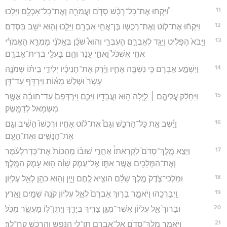
11
וַ֠יִּקְחוּ אֶת־כָּל־רְכֻ֨שׁ סְדֹ֧ם וַעֲמֹרָ֛ה וְאֶת־כָּל־אָכְלָ֖ם וַיֵּלֵֽכוּ׃
12
וַיִּקְח֨וּ אֶת־ל֧וֹט וְאֶת־רְכֻשׁ֛וֹ בֶּן־אֲחִ֥י אַבְרָ֖ם וַיֵּלֵ֑כוּ וְה֥וּא יֹשֵׁ֖ב בִּסְדֹֽם׃
13
וַיָּבֹא֙ הַפָּלִ֔יט וַיַּגֵּ֖ד לְאַבְרָ֣ם הָעִבְרִ֑י וְהוּא֩ שֹׁכֵ֨ן בְּאֵֽלֹנֵ֜י מַמְרֵ֣א הָאֱמֹרִ֗י
אֲחִ֤י אֶשְׁכֹּל֙ וַאֲחִ֣י עָנֵ֔ר וְהֵ֖ם בַּעֲלֵ֥י בְרִית־אַבְרָֽם׃
14
וַיִּשְׁמַ֣ע אַבְרָ֔ם כִּ֥י נִשְׁבָּ֖ה אָחִ֑יו וַיָּ֨רֶק אֶת־חֲנִיכָ֜יו יְלִידֵ֣י בֵית֗וֹ שְׁמֹנָ֤ה
עָשָׂר֙ וּשְׁלֹ֣שׁ מֵא֔וֹת וַיִּרְדֹּ֖ף עַד־דָּֽן׃
15
וַיֵּחָלֵ֨ק עֲלֵיהֶ֧ם ׀ לַ֛יְלָה ה֥וּא וַעֲבָדָ֖יו וַיַּכֵּ֑ם וַֽיִּרְדְּפֵם֙ עַד־חוֹבָ֔ה אֲשֶׁ֥ר
מִשְּׂמֹ֖אל לְדַמָּֽשֶׂק׃
16
וַיָּ֕שֶׁב אֵ֖ת כָּל־הָרְכֻ֑שׁ וְגַם֩ אֶת־ל֨וֹט אָחִ֤יו וּרְכֻשׁוֹ֙ הֵשִׁ֔יב וְגַ֥ם
אֶת־הַנָּשִׁ֖ים וְאֶת־הָעָֽם׃
17
וַיֵּצֵ֣א מֶֽלֶךְ־סְדֹם֮ לִקְרָאתוֹ֒ אַחֲרֵ֣י שׁוּב֗וֹ מֵֽהַכּוֹת֙ אֶת־כְּדָרלָעֹ֔מֶר
וְאֶת־הַמְּלָכִ֖ים אֲשֶׁ֣ר אִתּ֑וֹ אֶל־עֵ֣מֶק שָׁוֵ֔ה ה֖וּא עֵ֥מֶק הַמֶּֽלֶךְ׃
18
וּמַלְכִּי־צֶ֙דֶק֙ מֶ֣לֶךְ שָׁלֵ֔ם הוֹצִ֖יא לֶ֣חֶם וָיָ֑יִן וְה֥וּא כֹהֵ֖ן לְאֵ֥ל עֶלְיֽוֹן׃
19
וַֽיְבָרְכֵ֖הוּ וַיֹּאמַ֑ר בָּר֤וּךְ אַבְרָם֙ לְאֵ֣ל עֶלְי֔וֹן קֹנֵ֖ה שָׁמַ֥יִם וָאָֽרֶץ׃
20
וּבָרוּךְ֙ אֵ֣ל עֶלְי֔וֹן אֲשֶׁר־מִגֵּ֥ן צָרֶ֖יךָ בְּיָדֶ֑ךָ וַיִּתֶּן־ל֥וֹ מַעֲשֵׂ֖ר מִכֹּֽל׃
21
וַיֹּ֥אמֶר מֶֽלֶךְ־סְדֹ֖ם אֶל־אַבְרָ֑ם תֶּן־לִ֣י הַנֶּ֔פֶשׁ וְהָרְכֻ֖שׁ קַֽח־לָֽךְ׃