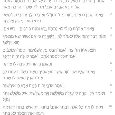
אַחַ֣ר ׀ הַדְּבָרִ֣ים הָאֵ֗לֶּה הָיָ֤ה דְבַר־יְהוָה֙ אֶל־אַבְרָ֔ם בַּֽמַּחֲזֶ֖ה לֵאמֹ֑ר
אַל־תִּירָ֣א אַבְרָ֗ם אָנֹכִי֙ מָגֵ֣ן לָ֔ךְ שְׂכָרְךָ֖ הַרְבֵּ֥ה מְאֹֽד׃
2
וַיֹּ֣אמֶר אַבְרָ֗ם אֲדֹנָ֤י יֱהוִה֙ מַה־תִּתֶּן־לִ֔י וְאָנֹכִ֖י הוֹלֵ֣ךְ עֲרִירִ֑י וּבֶן־מֶ֣שֶׁק
בֵּיתִ֔י ה֖וּא דַּמֶּ֥שֶׂק אֱלִיעֶֽזֶר׃
3
וַיֹּ֣אמֶר אַבְרָ֔ם הֵ֣ן לִ֔י לֹ֥א נָתַ֖תָּה זָ֑רַע וְהִנֵּ֥ה בֶן־בֵּיתִ֖י יוֹרֵ֥שׁ אֹתִֽי׃
4
וְהִנֵּ֨ה דְבַר־יְהוָ֤ה אֵלָיו֙ לֵאמֹ֔ר לֹ֥א יִֽירָשְׁךָ֖ זֶ֑ה כִּי־אִם֙ אֲשֶׁ֣ר יֵצֵ֣א מִמֵּעֶ֔יךָ
ה֖וּא יִֽירָשֶֽׁךָ׃
5
וַיּוֹצֵ֨א אֹת֜וֹ הַח֗וּצָה וַיֹּ֙אמֶר֙ הַבֶּט־נָ֣א הַשָּׁמַ֗יְמָה וּסְפֹר֙ הַכּ֣וֹכָבִ֔ים
אִם־תּוּכַ֖ל לִסְפֹּ֣ר אֹתָ֑ם וַיֹּ֣אמֶר ל֔וֹ כֹּ֥ה יִהְיֶ֖ה זַרְעֶֽךָ׃
6
וְהֶאֱמִ֖ן בַּֽיהוָ֑ה וַיַּחְשְׁבֶ֥הָ לּ֖וֹ צְדָקָֽה׃
7
וַיֹּ֖אמֶר אֵלָ֑יו אֲנִ֣י יְהוָ֗ה אֲשֶׁ֤ר הוֹצֵאתִ֙יךָ֙ מֵא֣וּר כַּשְׂדִּ֔ים לָ֧תֶת לְךָ֛
אֶת־הָאָ֥רֶץ הַזֹּ֖את לְרִשְׁתָּֽהּ׃
8
וַיֹּאמַ֑ר אֲדֹנָ֣י יֱהוִ֔ה בַּמָּ֥ה אֵדַ֖ע כִּ֥י אִֽירָשֶֽׁנָּה׃
9
וַיֹּ֣אמֶר אֵלָ֗יו קְחָ֥ה לִי֙ עֶגְלָ֣ה מְשֻׁלֶּ֔שֶׁת וְעֵ֥ז מְשֻׁלֶּ֖שֶׁת וְאַ֣יִל מְשֻׁלָּ֑שׁ וְתֹ֖ר
וְגוֹזָֽל׃
10
וַיִּֽקַּֽח־ל֣וֹ אֶת־כָּל־אֵ֗לֶּה וַיְבַתֵּ֤ר אֹתָם֙ בַּתָּ֔וֶךְ וַיִּתֵּ֥ן אִישׁ־בִּתְר֖וֹ לִקְרַ֣את
רֵעֵ֑הוּ וְאֶת־הַצִפֹּ֖ר לֹ֥א בָתָֽר׃