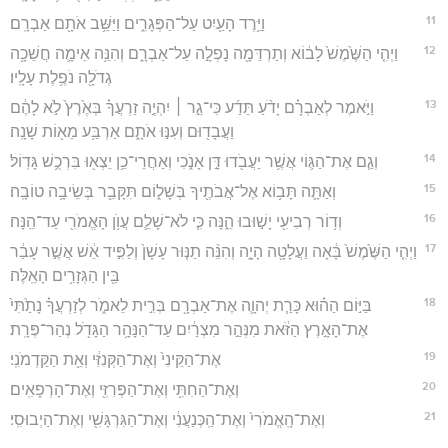
11
וַיֵּ֥רֶד הָעַ֖יִט עַל־הַפְּגָרִ֑ים וַיַּשֵּׁ֥ב אֹתָ֖ם אַבְרָֽם׃
12
וַיְהִ֤י הַשֶּׁ֙מֶשׁ֙ לָב֔וֹא וְתַרְדֵּמָ֖ה נָפְלָ֣ה עַל־אַבְרָ֑ם וְהִנֵּ֥ה אֵימָ֛ה חֲשֵׁכָ֥ה
גְדֹלָ֖ה נֹפֶ֥לֶת עָלָֽיו׃
13
וַיֹּ֣אמֶר לְאַבְרָ֗ם יָדֹ֨עַ תֵּדַ֜ע כִּי־גֵ֣ר ׀ יִהְיֶ֣ה זַרְעֲךָ֗ בְּאֶ֙רֶץ֙ לֹ֣א לָהֶ֔ם
וַעֲבָד֖וּם וְעִנּ֣וּ אֹתָ֑ם אַרְבַּ֥ע מֵא֖וֹת שָׁנָֽה׃
14
וְגַ֧ם אֶת־הַגּ֛וֹי אֲשֶׁ֥ר יַעֲבֹ֖דוּ דָּ֣ן אָנֹ֑כִי וְאַחֲרֵי־כֵ֥ן יֵצְא֖וּ בִּרְכֻ֥שׁ גָּדֽוֹל׃
15
וְאַתָּ֛ה תָּב֥וֹא אֶל־אֲבֹתֶ֖יךָ בְּשָׁל֑וֹם תִּקָּבֵ֖ר בְּשֵׂיבָ֥ה טוֹבָֽה׃
16
וְד֥וֹר רְבִיעִ֖י יָשׁ֣וּבוּ הֵ֑נָּה כִּ֧י לֹא־שָׁלֵ֛ם עֲוֺ֥ן הָאֱמֹרִ֖י עַד־הֵֽנָּה׃
17
וַיְהִ֤י הַשֶּׁ֙מֶשׁ֙ בָּ֔אָה וַעֲלָטָ֖ה הָיָ֑ה וְהִנֵּ֨ה תַנּ֤וּר עָשָׁן֙ וְלַפִּ֣יד אֵ֔שׁ אֲשֶׁ֣ר עָבַ֔ר
בֵּ֖ין הַגְּזָרִ֥ים הָאֵֽלֶּה׃
18
בַּיּ֣וֹם הַה֗וּא כָּרַ֧ת יְהוָ֛ה אֶת־אַבְרָ֖ם בְּרִ֣ית לֵאמֹ֑ר לְזַרְעֲךָ֗ נָתַ֙תִּי֙
אֶת־הָאָ֣רֶץ הַזֹּ֔את מִנְּהַ֣ר מִצְרַ֔יִם עַד־הַנָּהָ֥ר הַגָּדֹ֖ל נְהַר־פְּרָֽת׃
19
אֶת־הַקֵּינִי֙ וְאֶת־הַקְּנִזִּ֔י וְאֵ֖ת הַקַּדְמֹנִֽי׃
20
וְאֶת־הַחִתִּ֥י וְאֶת־הַפְּרִזִּ֖י וְאֶת־הָרְפָאִֽים׃
21
וְאֶת־הָֽאֱמֹרִי֙ וְאֶת־הַֽכְּנַעֲנִ֔י וְאֶת־הַגִּרְגָּשִׁ֖י וְאֶת־הַיְבוּסִֽי׃