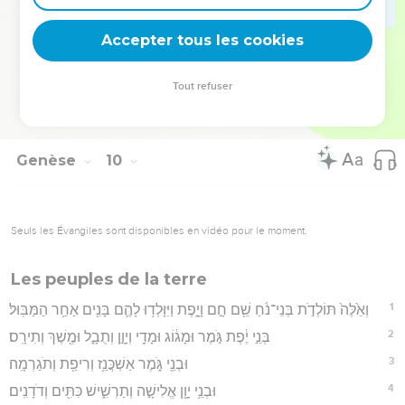
28
וַֽיְחִי־נֹ֖חַ אַחַ֣ר הַמַּבּ֑וּל שְׁלֹ֤שׁ מֵאוֹת֙ שָׁנָ֔ה וַֽחֲמִשִּׁ֖ים שָׁנָֽה׃
Accepter tous les cookies
29
וַיִּֽהְיוּ֙ כָּל־יְמֵי־נֹ֔חַ תְּשַׁ֤ע מֵאוֹת֙ שָׁנָ֔ה וַחֲמִשִּׁ֖ים שָׁנָ֑ה וַיָּמֹֽת׃
Hébreu : © Westminster Leningrad Codex - tanach.us --- Grec : © 2010 by the
Tout refuser
Society of Biblical Literature and Logos Bible Software - sblgnt.com
Genèse
10
Seuls les Évangiles sont disponibles en vidéo pour le moment.
Les peuples de la terre
1
וְאֵ֙לֶּה֙ תּוֹלְדֹ֣ת בְּנֵי־נֹ֔חַ שֵׁ֖ם חָ֣ם וָיָ֑פֶת וַיִּוָּלְד֥וּ לָהֶ֛ם בָּנִ֖ים אַחַ֥ר הַמַּבּֽוּל׃
2
בְּנֵ֣י יֶ֔פֶת גֹּ֣מֶר וּמָג֔וֹג וּמָדַ֖י וְיָוָ֣ן וְתֻבָ֑ל וּמֶ֖שֶׁךְ וְתִירָֽס׃
3
וּבְנֵ֖י גֹּ֑מֶר אַשְׁכֲּנַ֥ז וְרִיפַ֖ת וְתֹגַרְמָֽה׃
4
וּבְנֵ֥י יָוָ֖ן אֱלִישָׁ֣ה וְתַרְשִׁ֑ישׁ כִּתִּ֖ים וְדֹדָנִֽים׃