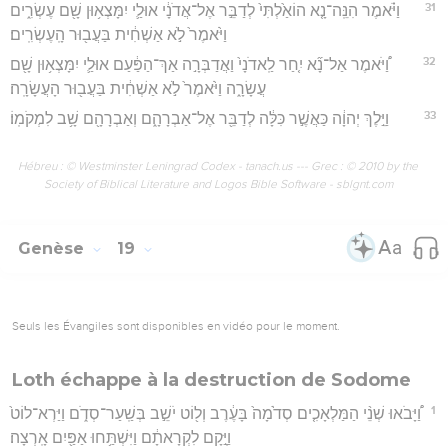
31
וַיֹּ֗אמֶר הִנֵּֽה־נָ֤א הוֹאַ֙לְתִּי֙ לְדַבֵּ֣ר אֶל־אֲדֹנָ֔י אוּלַ֛י יִמָּצְא֥וּן שָׁ֖ם עֶשְׂרִ֑ים
וַיֹּ֙אמֶר֙ לֹ֣א אַשְׁחִ֔ית בַּעֲב֖וּר הָֽעֶשְׂרִֽים׃
32
וַ֠יֹּאמֶר אַל־נָ֞א יִ֤חַר לַֽאדֹנָי֙ וַאֲדַבְּרָ֣ה אַךְ־הַפַּ֔עַם אוּלַ֛י יִמָּצְא֥וּן שָׁ֖ם
עֲשָׂרָ֑ה וַיֹּ֙אמֶר֙ לֹ֣א אַשְׁחִ֔ית בַּעֲב֖וּר הָעֲשָׂרָֽה׃
33
וַיֵּ֣לֶךְ יְהוָ֔ה כַּאֲשֶׁ֣ר כִּלָּ֔ה לְדַבֵּ֖ר אֶל־אַבְרָהָ֑ם וְאַבְרָהָ֖ם שָׁ֥ב לִמְקֹמֽוֹ׃
Hébreu : © Westminster Leningrad Codex - tanach.us --- Grec : © 2010 by the
Society of Biblical Literature and Logos Bible Software - sblgnt.com
Genèse
19
Seuls les Évangiles sont disponibles en vidéo pour le moment.
Loth échappe à la destruction de Sodome
1
וַ֠יָּבֹאוּ שְׁנֵ֨י הַמַּלְאָכִ֤ים סְדֹ֙מָה֙ בָּעֶ֔רֶב וְל֖וֹט יֹשֵׁ֣ב בְּשַֽׁעַר־סְדֹ֑ם וַיַּרְא־לוֹט֙
וַיָּ֣קָם לִקְרָאתָ֔ם וַיִּשְׁתַּ֥חוּ אַפַּ֖יִם אָֽרְצָה׃