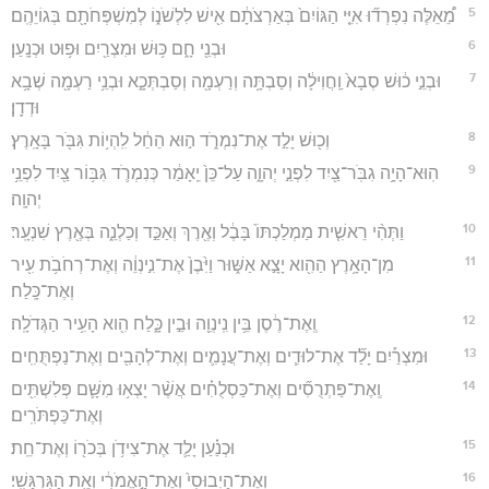
5
מֵ֠אֵלֶּה נִפְרְד֞וּ אִיֵּ֤י הַגּוֹיִם֙ בְּאַרְצֹתָ֔ם אִ֖ישׁ לִלְשֹׁנ֑וֹ לְמִשְׁפְּחֹתָ֖ם בְּגוֹיֵהֶֽם׃
6
וּבְנֵ֖י חָ֑ם כּ֥וּשׁ וּמִצְרַ֖יִם וּפ֥וּט וּכְנָֽעַן׃
7
וּבְנֵ֣י כ֔וּשׁ סְבָא֙ וַֽחֲוִילָ֔ה וְסַבְתָּ֥ה וְרַעְמָ֖ה וְסַבְתְּכָ֑א וּבְנֵ֥י רַעְמָ֖ה שְׁבָ֥א
וּדְדָֽן׃
8
וְכ֖וּשׁ יָלַ֣ד אֶת־נִמְרֹ֑ד ה֣וּא הֵחֵ֔ל לִֽהְי֥וֹת גִּבֹּ֖ר בָּאָֽרֶץ׃
9
הֽוּא־הָיָ֥ה גִבֹּֽר־צַ֖יִד לִפְנֵ֣י יְהוָ֑ה עַל־כֵּן֙ יֵֽאָמַ֔ר כְּנִמְרֹ֛ד גִּבּ֥וֹר צַ֖יִד לִפְנֵ֥י
יְהוָֽה׃
10
וַתְּהִ֨י רֵאשִׁ֤ית מַמְלַכְתּוֹ֙ בָּבֶ֔ל וְאֶ֖רֶךְ וְאַכַּ֣ד וְכַלְנֵ֑ה בְּאֶ֖רֶץ שִׁנְעָֽר׃
11
מִן־הָאָ֥רֶץ הַהִ֖וא יָצָ֣א אַשּׁ֑וּר וַיִּ֙בֶן֙ אֶת־נִ֣ינְוֵ֔ה וְאֶת־רְחֹבֹ֥ת עִ֖יר
וְאֶת־כָּֽלַח׃
12
וְֽאֶת־רֶ֔סֶן בֵּ֥ין נִֽינְוֵ֖ה וּבֵ֣ין כָּ֑לַח הִ֖וא הָעִ֥יר הַגְּדֹלָֽה׃
13
וּמִצְרַ֡יִם יָלַ֞ד אֶת־לוּדִ֧ים וְאֶת־עֲנָמִ֛ים וְאֶת־לְהָבִ֖ים וְאֶת־נַפְתֻּחִֽים׃
14
וְֽאֶת־פַּתְרֻסִ֞ים וְאֶת־כַּסְלֻחִ֗ים אֲשֶׁ֨ר יָצְא֥וּ מִשָּׁ֛ם פְּלִשְׁתִּ֖ים
וְאֶת־כַּפְתֹּרִֽים׃
15
וּכְנַ֗עַן יָלַ֛ד אֶת־צִידֹ֥ן בְּכֹר֖וֹ וְאֶת־חֵֽת׃
16
וְאֶת־הַיְבוּסִי֙ וְאֶת־הָ֣אֱמֹרִ֔י וְאֵ֖ת הַגִּרְגָּשִֽׁי׃