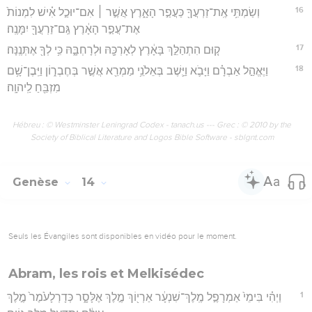
16
וְשַׂמְתִּ֥י אֶֽת־זַרְעֲךָ֖ כַּעֲפַ֣ר הָאָ֑רֶץ אֲשֶׁ֣ר ׀ אִם־יוּכַ֣ל אִ֗ישׁ לִמְנוֹת֙
אֶת־עֲפַ֣ר הָאָ֔רֶץ גַּֽם־זַרְעֲךָ֖ יִמָּנֶֽה׃
17
ק֚וּם הִתְהַלֵּ֣ךְ בָּאָ֔רֶץ לְאָרְכָּ֖הּ וּלְרָחְבָּ֑הּ כִּ֥י לְךָ֖ אֶתְּנֶֽנָּה׃
18
וַיֶּאֱהַ֣ל אַבְרָ֗ם וַיָּבֹ֛א וַיֵּ֛שֶׁב בְּאֵלֹנֵ֥י מַמְרֵ֖א אֲשֶׁ֣ר בְּחֶבְר֑וֹן וַיִּֽבֶן־שָׁ֥ם
מִזְבֵּ֖חַ לַֽיהוָֽה׃
Hébreu : © Westminster Leningrad Codex - tanach.us --- Grec : © 2010 by the
Society of Biblical Literature and Logos Bible Software - sblgnt.com
Genèse
14
Seuls les Évangiles sont disponibles en vidéo pour le moment.
Abram, les rois et Melkisédec
1
וַיְהִ֗י בִּימֵי֙ אַמְרָפֶ֣ל מֶֽלֶךְ־שִׁנְעָ֔ר אַרְי֖וֹךְ מֶ֣לֶךְ אֶלָּסָ֑ר כְּדָרְלָעֹ֙מֶר֙ מֶ֣לֶךְ