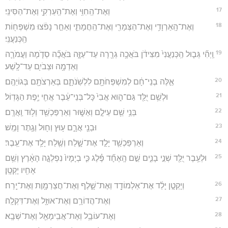
17
וְאֶת־הַֽחִוִּ֥י וְאֶת־הַֽעַרְקִ֖י וְאֶת־הַסִּינִֽי׃
18
וְאֶת־הָֽאַרְוָדִ֥י וְאֶת־הַצְּמָרִ֖י וְאֶת־הַֽחֲמָתִ֑י וְאַחַ֣ר נָפֹ֔צוּ מִשְׁפְּח֖וֹת
הַֽכְּנַעֲנִֽי׃
19
וַֽיְהִ֞י גְּב֤וּל הַֽכְּנַעֲנִי֙ מִצִּידֹ֔ן בֹּאֲכָ֥ה גְרָ֖רָה עַד־עַזָּ֑ה בֹּאֲכָ֞ה סְדֹ֧מָה וַעֲמֹרָ֛ה
וְאַדְמָ֥ה וּצְבֹיִ֖ם עַד־לָֽשַׁע׃
20
אֵ֣לֶּה בְנֵי־חָ֔ם לְמִשְׁפְּחֹתָ֖ם לִלְשֹֽׁנֹתָ֑ם בְּאַרְצֹתָ֖ם בְּגוֹיֵהֶֽם׃
21
וּלְשֵׁ֥ם יֻלַּ֖ד גַּם־ה֑וּא אֲבִי֙ כָּל־בְּנֵי־עֵ֔בֶר אֲחִ֖י יֶ֥פֶת הַגָּדֽוֹל׃
22
בְּנֵ֥י שֵׁ֖ם עֵילָ֣ם וְאַשּׁ֑וּר וְאַרְפַּכְשַׁ֖ד וְל֥וּד וַֽאֲרָֽם׃
23
וּבְנֵ֖י אֲרָ֑ם ע֥וּץ וְח֖וּל וְגֶ֥תֶר וָמַֽשׁ׃
24
וְאַרְפַּכְשַׁ֖ד יָלַ֣ד אֶת־שָׁ֑לַח וְשֶׁ֖לַח יָלַ֥ד אֶת־עֵֽבֶר׃
25
וּלְעֵ֥בֶר יֻלַּ֖ד שְׁנֵ֣י בָנִ֑ים שֵׁ֣ם הָֽאֶחָ֞ד פֶּ֗לֶג כִּ֤י בְיָמָיו֙ נִפְלְגָ֣ה הָאָ֔רֶץ וְשֵׁ֥ם
אָחִ֖יו יָקְטָֽן׃
26
וְיָקְטָ֣ן יָלַ֔ד אֶת־אַלְמוֹדָ֖ד וְאֶת־שָׁ֑לֶף וְאֶת־חֲצַרְמָ֖וֶת וְאֶת־יָֽרַח׃
27
וְאֶת־הֲדוֹרָ֥ם וְאֶת־אוּזָ֖ל וְאֶת־דִּקְלָֽה׃
28
וְאֶת־עוֹבָ֥ל וְאֶת־אֲבִֽימָאֵ֖ל וְאֶת־שְׁבָֽא׃