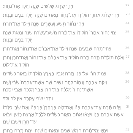
22
וַיְחִ֥י שְׂר֖וּג שְׁלֹשִׁ֣ים שָׁנָ֑ה וַיּ֖וֹלֶד אֶת־נָחֽוֹר׃
23
וַיְחִ֣י שְׂר֗וּג אַחֲרֵ֛י הוֹלִיד֥וֹ אֶת־נָח֖וֹר מָאתַ֣יִם שָׁנָ֑ה וַיּ֥וֹלֶד בָּנִ֖ים וּבָנֽוֹת׃
24
וַיְחִ֣י נָח֔וֹר תֵּ֥שַׁע וְעֶשְׂרִ֖ים שָׁנָ֑ה וַיּ֖וֹלֶד אֶת־תָּֽרַח׃
25
וַיְחִ֣י נָח֗וֹר אַחֲרֵי֙ הוֹלִיד֣וֹ אֶת־תֶּ֔רַח תְּשַֽׁע־עֶשְׂרֵ֥ה שָׁנָ֖ה וּמְאַ֣ת שָׁנָ֑ה
וַיּ֥וֹלֶד בָּנִ֖ים וּבָנֽוֹת׃
26
וַֽיְחִי־תֶ֖רַח שִׁבְעִ֣ים שָׁנָ֑ה וַיּ֙וֹלֶד֙ אֶת־אַבְרָ֔ם אֶת־נָח֖וֹר וְאֶת־הָרָֽן׃
27
וְאֵ֙לֶּה֙ תּוֹלְדֹ֣ת תֶּ֔רַח תֶּ֚רַח הוֹלִ֣יד אֶת־אַבְרָ֔ם אֶת־נָח֖וֹר וְאֶת־הָרָ֑ן וְהָרָ֖ן
הוֹלִ֥יד אֶת־לֽוֹט׃
28
וַיָּ֣מָת הָרָ֔ן עַל־פְּנֵ֖י תֶּ֣רַח אָבִ֑יו בְּאֶ֥רֶץ מוֹלַדְתּ֖וֹ בְּא֥וּר כַּשְׂדִּֽים׃
29
וַיִּקַּ֨ח אַבְרָ֧ם וְנָח֛וֹר לָהֶ֖ם נָשִׁ֑ים שֵׁ֤ם אֵֽשֶׁת־אַבְרָם֙ שָׂרָ֔י וְשֵׁ֤ם
אֵֽשֶׁת־נָחוֹר֙ מִלְכָּ֔ה בַּת־הָרָ֥ן אֲבִֽי־מִלְכָּ֖ה וַֽאֲבִ֥י יִסְכָּֽה׃
30
וַתְּהִ֥י שָׂרַ֖י עֲקָרָ֑ה אֵ֥ין לָ֖הּ וָלָֽד׃
31
וַיִּקַּ֨ח תֶּ֜רַח אֶת־אַבְרָ֣ם בְּנ֗וֹ וְאֶת־ל֤וֹט בֶּן־הָרָן֙ בֶּן־בְּנ֔וֹ וְאֵת֙ שָׂרַ֣י כַּלָּת֔וֹ
אֵ֖שֶׁת אַבְרָ֣ם בְּנ֑וֹ וַיֵּצְא֨וּ אִתָּ֜ם מֵא֣וּר כַּשְׂדִּ֗ים לָלֶ֙כֶת֙ אַ֣רְצָה כְּנַ֔עַן וַיָּבֹ֥אוּ
עַד־חָרָ֖ן וַיֵּ֥שְׁבוּ שָֽׁם׃
32
וַיִּהְי֣וּ יְמֵי־תֶ֔רַח חָמֵ֥שׁ שָׁנִ֖ים וּמָאתַ֣יִם שָׁנָ֑ה וַיָּ֥מָת תֶּ֖רַח בְּחָרָֽן׃