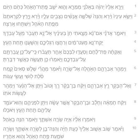
1
וַיֵּרָ֤א אֵלָיו֙ יְהוָ֔ה בְּאֵלֹנֵ֖י מַמְרֵ֑א וְה֛וּא יֹשֵׁ֥ב פֶּֽתַח־הָאֹ֖הֶל כְּחֹ֥ם הַיּֽוֹם׃
2
וַיִּשָּׂ֤א עֵינָיו֙ וַיַּ֔רְא וְהִנֵּה֙ שְׁלֹשָׁ֣ה אֲנָשִׁ֔ים נִצָּבִ֖ים עָלָ֑יו וַיַּ֗רְא וַיָּ֤רָץ לִקְרָאתָם֙
מִפֶּ֣תַח הָאֹ֔הֶל וַיִּשְׁתַּ֖חוּ אָֽרְצָה׃
3
וַיֹּאמַ֑ר אֲדֹנָ֗י אִם־נָ֨א מָצָ֤אתִי חֵן֙ בְּעֵינֶ֔יךָ אַל־נָ֥א תַעֲבֹ֖ר מֵעַ֥ל עַבְדֶּֽךָ׃
4
יֻקַּֽח־נָ֣א מְעַט־מַ֔יִם וְרַחֲצ֖וּ רַגְלֵיכֶ֑ם וְהִֽשָּׁעֲנ֖וּ תַּ֥חַת הָעֵֽץ׃
5
וְאֶקְחָ֨ה פַת־לֶ֜חֶם וְסַעֲד֤וּ לִבְּכֶם֙ אַחַ֣ר תַּעֲבֹ֔רוּ כִּֽי־עַל־כֵּ֥ן עֲבַרְתֶּ֖ם
עַֽל־עַבְדְּכֶ֑ם וַיֹּ֣אמְר֔וּ כֵּ֥ן תַּעֲשֶׂ֖ה כַּאֲשֶׁ֥ר דִּבַּֽרְתָּ׃
6
וַיְמַהֵ֧ר אַבְרָהָ֛ם הָאֹ֖הֱלָה אֶל־שָׂרָ֑ה וַיֹּ֗אמֶר מַהֲרִ֞י שְׁלֹ֤שׁ סְאִים֙ קֶ֣מַח
סֹ֔לֶת ל֖וּשִׁי וַעֲשִׂ֥י עֻגֽוֹת׃
7
וְאֶל־הַבָּקָ֖ר רָ֣ץ אַבְרָהָ֑ם וַיִּקַּ֨ח בֶּן־בָּקָ֜ר רַ֤ךְ וָטוֹב֙ וַיִּתֵּ֣ן אֶל־הַנַּ֔עַר וַיְמַהֵ֖ר
לַעֲשׂ֥וֹת אֹתֽוֹ׃
8
וַיִּקַּ֨ח חֶמְאָ֜ה וְחָלָ֗ב וּבֶן־הַבָּקָר֙ אֲשֶׁ֣ר עָשָׂ֔ה וַיִּתֵּ֖ן לִפְנֵיהֶ֑ם וְהֽוּא־עֹמֵ֧ד
עֲלֵיהֶ֛ם תַּ֥חַת הָעֵ֖ץ וַיֹּאכֵֽלוּ׃
9
וַיֹּאמְר֣וּ אֵׄלָׄ֔יׄוׄ אַיֵּ֖ה שָׂרָ֣ה אִשְׁתֶּ֑ךָ וַיֹּ֖אמֶר הִנֵּ֥ה בָאֹֽהֶל׃
10
וַיֹּ֗אמֶר שׁ֣וֹב אָשׁ֤וּב אֵלֶ֙יךָ֙ כָּעֵ֣ת חַיָּ֔ה וְהִנֵּה־בֵ֖ן לְשָׂרָ֣ה אִשְׁתֶּ֑ךָ וְשָׂרָ֥ה
שֹׁמַ֛עַת פֶּ֥תַח הָאֹ֖הֶל וְה֥וּא אַחֲרָֽיו׃