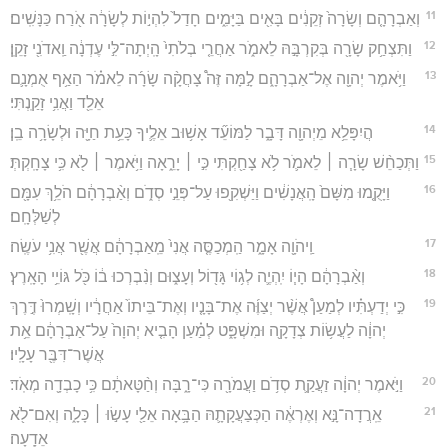
11
וְאַבְרָהָ֤ם וְשָׂרָה֙ זְקֵנִ֔ים בָּאִ֖ים בַּיָּמִ֑ים חָדַל֙ לִהְי֣וֹת לְשָׂרָ֔ה אֹ֖רַח כַּנָּשִֽׁים׃
12
וַתִּצְחַ֥ק שָׂרָ֖ה בְּקִרְבָּ֣הּ לֵאמֹ֑ר אַחֲרֵ֤י בְלֹתִי֙ הָֽיְתָה־לִּ֣י עֶדְנָ֔ה וַֽאדֹנִ֖י זָקֵֽן׃
13
וַיֹּ֥אמֶר יְהוָ֖ה אֶל־אַבְרָהָ֑ם לָ֣מָּה זֶּה֩ צָחֲקָ֨ה שָׂרָ֜ה לֵאמֹ֗ר הַאַ֥ף אֻמְנָ֛ם
אֵלֵ֖ד וַאֲנִ֥י זָקַֽנְתִּי׃
14
הֲיִפָּלֵ֥א מֵיְהוָ֖ה דָּבָ֑ר לַמּוֹעֵ֞ד אָשׁ֥וּב אֵלֶ֛יךָ כָּעֵ֥ת חַיָּ֖ה וּלְשָׂרָ֥ה בֵֽן׃
15
וַתְּכַחֵ֨שׁ שָׂרָ֧ה ׀ לֵאמֹ֛ר לֹ֥א צָחַ֖קְתִּי כִּ֣י ׀ יָרֵ֑אָה וַיֹּ֥אמֶר ׀ לֹ֖א כִּ֥י צָחָֽקְתְּ׃
16
וַיָּקֻ֤מוּ מִשָּׁם֙ הָֽאֲנָשִׁ֔ים וַיַּשְׁקִ֖פוּ עַל־פְּנֵ֣י סְדֹ֑ם וְאַ֨בְרָהָ֔ם הֹלֵ֥ךְ עִמָּ֖ם
לְשַׁלְּחָֽם׃
17
וַֽיהֹוָ֖ה אָמָ֑ר הַֽמְכַסֶּ֤ה אֲנִי֙ מֵֽאַבְרָהָ֔ם אֲשֶׁ֖ר אֲנִ֥י עֹשֶֽׂה׃
18
וְאַ֨בְרָהָ֔ם הָי֧וֹ יִֽהְיֶ֛ה לְג֥וֹי גָּד֖וֹל וְעָצ֑וּם וְנִ֨בְרְכוּ ב֔וֹ כֹּ֖ל גּוֹיֵ֥י הָאָֽרֶץ׃
19
כִּ֣י יְדַעְתִּ֗יו לְמַעַן֩ אֲשֶׁ֨ר יְצַוֶּ֜ה אֶת־בָּנָ֤יו וְאֶת־בֵּיתוֹ֙ אַחֲרָ֔יו וְשָֽׁמְרוּ֙ דֶּ֣רֶךְ
יְהוָ֔ה לַעֲשׂ֥וֹת צְדָקָ֖ה וּמִשְׁפָּ֑ט לְמַ֗עַן הָבִ֤יא יְהוָה֙ עַל־אַבְרָהָ֔ם אֵ֥ת
אֲשֶׁר־דִּבֶּ֖ר עָלָֽיו׃
20
וַיֹּ֣אמֶר יְהוָ֔ה זַעֲקַ֛ת סְדֹ֥ם וַעֲמֹרָ֖ה כִּי־רָ֑בָּה וְחַ֨טָּאתָ֔ם כִּ֥י כָבְדָ֖ה מְאֹֽד׃
21
אֵֽרֲדָה־נָּ֣א וְאֶרְאֶ֔ה הַכְּצַעֲקָתָ֛הּ הַבָּ֥אָה אֵלַ֖י עָשׂ֣וּ ׀ כָּלָ֑ה וְאִם־לֹ֖א
אֵדָֽעָה׃