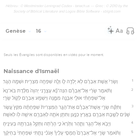
Hébreu : © Westminster Leningrad Codex - tanach.us --- Grec : © 2010 by the
Society of Biblical Literature and Logos Bible Software - sblgnt.com
Genèse
16
Seuls les Évangiles sont disponibles en vidéo pour le moment.
Naissance d'Ismaël
1
וְשָׂרַי֙ אֵ֣שֶׁת אַבְרָ֔ם לֹ֥א יָלְדָ֖ה ל֑וֹ וְלָ֛הּ שִׁפְחָ֥ה מִצְרִ֖ית וּשְׁמָ֥הּ הָגָֽר׃
2
וַתֹּ֨אמֶר שָׂרַ֜י אֶל־אַבְרָ֗ם הִנֵּה־נָ֞א עֲצָרַ֤נִי יְהוָה֙ מִלֶּ֔דֶת בֹּא־נָא֙
אֶל־שִׁפְחָתִ֔י אוּלַ֥י אִבָּנֶ֖ה מִמֶּ֑נָּה וַיִּשְׁמַ֥ע אַבְרָ֖ם לְק֥וֹל שָׂרָֽי׃
3
וַתִּקַּ֞ח שָׂרַ֣י אֵֽשֶׁת־אַבְרָ֗ם אֶת־הָגָ֤ר הַמִּצְרִית֙ שִׁפְחָתָ֔הּ מִקֵּץ֙ עֶ֣שֶׂר
שָׁנִ֔ים לְשֶׁ֥בֶת אַבְרָ֖ם בְּאֶ֣רֶץ כְּנָ֑עַן וַתִּתֵּ֥ן אֹתָ֛הּ לְאַבְרָ֥ם אִישָׁ֖הּ ל֥וֹ לְאִשָּֽׁה׃
4
וַיָּבֹ֥א אֶל־הָגָ֖ר וַתַּ֑הַר וַתֵּ֙רֶא֙ כִּ֣י הָרָ֔תָה וַתֵּקַ֥ל גְּבִרְתָּ֖הּ בְּעֵינֶֽיהָ׃
5
וַתֹּ֨אמֶר שָׂרַ֣י אֶל־אַבְרָם֮ חֲמָסִ֣י עָלֶיךָ֒ אָנֹכִ֗י נָתַ֤תִּי שִׁפְחָתִי֙ בְּחֵיקֶ֔ךָ