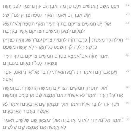
22
וַיִּפְנ֤וּ מִשָּׁם֙ הָֽאֲנָשִׁ֔ים וַיֵּלְכ֖וּ סְדֹ֑מָה וְאַ֨בְרָהָ֔ם עוֹדֶ֥נּוּ עֹמֵ֖ד לִפְנֵ֥י יְהוָֽה׃
23
וַיִּגַּ֥שׁ אַבְרָהָ֖ם וַיֹּאמַ֑ר הַאַ֣ף תִּסְפֶּ֔ה צַדִּ֖יק עִם־רָשָֽׁע׃
24
אוּלַ֥י יֵ֛שׁ חֲמִשִּׁ֥ים צַדִּיקִ֖ם בְּת֣וֹךְ הָעִ֑יר הַאַ֤ף תִּסְפֶּה֙ וְלֹא־תִשָּׂ֣א
לַמָּק֔וֹם לְמַ֛עַן חֲמִשִּׁ֥ים הַצַּדִּיקִ֖ם אֲשֶׁ֥ר בְּקִרְבָּֽהּ׃
25
חָלִ֨לָה לְּךָ֜ מֵעֲשֹׂ֣ת ׀ כַּדָּבָ֣ר הַזֶּ֗ה לְהָמִ֤ית צַדִּיק֙ עִם־רָשָׁ֔ע וְהָיָ֥ה כַצַּדִּ֖יק
כָּרָשָׁ֑ע חָלִ֣לָה לָּ֔ךְ הֲשֹׁפֵט֙ כָּל־הָאָ֔רֶץ לֹ֥א יַעֲשֶׂ֖ה מִשְׁפָּֽט׃
26
וַיֹּ֣אמֶר יְהוָ֔ה אִם־אֶמְצָ֥א בִסְדֹ֛ם חֲמִשִּׁ֥ים צַדִּיקִ֖ם בְּת֣וֹךְ הָעִ֑יר
וְנָשָׂ֥אתִי לְכָל־הַמָּק֖וֹם בַּעֲבוּרָֽם׃
27
וַיַּ֥עַן אַבְרָהָ֖ם וַיֹּאמַ֑ר הִנֵּה־נָ֤א הוֹאַ֙לְתִּי֙ לְדַבֵּ֣ר אֶל־אֲדֹנָ֔י וְאָנֹכִ֖י עָפָ֥ר
וָאֵֽפֶר׃
28
א֠וּלַי יַחְסְר֞וּן חֲמִשִּׁ֤ים הַצַּדִּיקִם֙ חֲמִשָּׁ֔ה הֲתַשְׁחִ֥ית בַּחֲמִשָּׁ֖ה
אֶת־כָּל־הָעִ֑יר וַיֹּ֙אמֶר֙ לֹ֣א אַשְׁחִ֔ית אִם־אֶמְצָ֣א שָׁ֔ם אַרְבָּעִ֖ים וַחֲמִשָּֽׁה׃
29
וַיֹּ֨סֶף ע֜וֹד לְדַבֵּ֤ר אֵלָיו֙ וַיֹּאמַ֔ר אוּלַ֛י יִמָּצְא֥וּן שָׁ֖ם אַרְבָּעִ֑ים וַיֹּ֙אמֶר֙ לֹ֣א
אֶֽעֱשֶׂ֔ה בַּעֲב֖וּר הָאַרְבָּעִֽים׃
30
וַ֠יֹּאמֶר אַל־נָ֞א יִ֤חַר לַֽאדֹנָי֙ וַאֲדַבֵּ֔רָה אוּלַ֛י יִמָּצְא֥וּן שָׁ֖ם שְׁלֹשִׁ֑ים וַיֹּ֙אמֶר֙
לֹ֣א אֶֽעֱשֶׂ֔ה אִם־אֶמְצָ֥א שָׁ֖ם שְׁלֹשִֽׁים׃