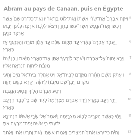
Abram au pays de Canaan, puis en Égypte
5
וַיִּקַּ֣ח אַבְרָם֩ אֶת־שָׂרַ֨י אִשְׁתּ֜וֹ וְאֶת־ל֣וֹט בֶּן־אָחִ֗יו וְאֶת־כָּל־רְכוּשָׁם֙ אֲשֶׁ֣ר
רָכָ֔שׁוּ וְאֶת־הַנֶּ֖פֶשׁ אֲשֶׁר־עָשׂ֣וּ בְחָרָ֑ן וַיֵּצְא֗וּ לָלֶ֙כֶת֙ אַ֣רְצָה כְּנַ֔עַן וַיָּבֹ֖אוּ
אַ֥רְצָה כְּנָֽעַן׃
6
וַיַּעֲבֹ֤ר אַבְרָם֙ בָּאָ֔רֶץ עַ֚ד מְק֣וֹם שְׁכֶ֔ם עַ֖ד אֵל֣וֹן מוֹרֶ֑ה וְהַֽכְּנַעֲנִ֖י אָ֥ז
בָּאָֽרֶץ׃
7
וַיֵּרָ֤א יְהוָה֙ אֶל־אַבְרָ֔ם וַיֹּ֕אמֶר לְזַ֨רְעֲךָ֔ אֶתֵּ֖ן אֶת־הָאָ֣רֶץ הַזֹּ֑את וַיִּ֤בֶן שָׁם֙
מִזְבֵּ֔חַ לַיהוָ֖ה הַנִּרְאֶ֥ה אֵלָֽיו׃
8
וַיַּעְתֵּ֨ק מִשָּׁ֜ם הָהָ֗רָה מִקֶּ֛דֶם לְבֵֽית־אֵ֖ל וַיֵּ֣ט אָהֳלֹ֑ה בֵּֽית־אֵ֤ל מִיָּם֙ וְהָעַ֣י
מִקֶּ֔דֶם וַיִּֽבֶן־שָׁ֤ם מִזְבֵּ֙חַ֙ לַֽיהוָ֔ה וַיִּקְרָ֖א בְּשֵׁ֥ם יְהוָֽה׃
9
וַיִּסַּ֣ע אַבְרָ֔ם הָל֥וֹךְ וְנָס֖וֹעַ הַנֶּֽגְבָּה׃
10
וַיְהִ֥י רָעָ֖ב בָּאָ֑רֶץ וַיֵּ֨רֶד אַבְרָ֤ם מִצְרַ֙יְמָה֙ לָג֣וּר שָׁ֔ם כִּֽי־כָבֵ֥ד הָרָעָ֖ב
בָּאָֽרֶץ׃
11
וַיְהִ֕י כַּאֲשֶׁ֥ר הִקְרִ֖יב לָב֣וֹא מִצְרָ֑יְמָה וַיֹּ֙אמֶר֙ אֶל־שָׂרַ֣י אִשְׁתּ֔וֹ הִנֵּה־נָ֣א
יָדַ֔עְתִּי כִּ֛י אִשָּׁ֥ה יְפַת־מַרְאֶ֖ה אָֽתְּ׃
12
וְהָיָ֗ה כִּֽי־יִרְא֤וּ אֹתָךְ֙ הַמִּצְרִ֔ים וְאָמְר֖וּ אִשְׁתּ֣וֹ זֹ֑את וְהָרְג֥וּ אֹתִ֖י וְאֹתָ֥ךְ