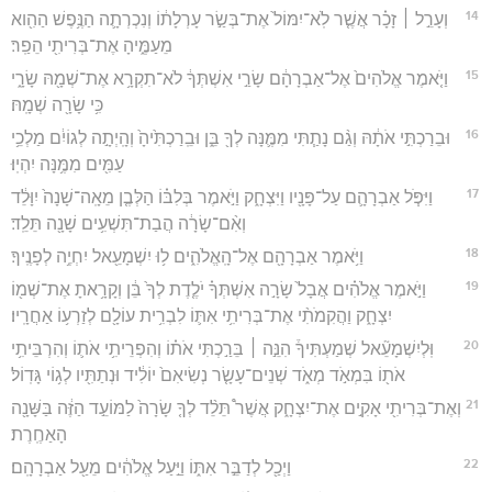
14
וְעָרֵ֣ל ׀ זָכָ֗ר אֲשֶׁ֤ר לֹֽא־יִמּוֹל֙ אֶת־בְּשַׂ֣ר עָרְלָת֔וֹ וְנִכְרְתָ֛ה הַנֶּ֥פֶשׁ הַהִ֖וא
מֵעַמֶּ֑יהָ אֶת־בְּרִיתִ֖י הֵפַֽר׃
15
וַיֹּ֤אמֶר אֱלֹהִים֙ אֶל־אַבְרָהָ֔ם שָׂרַ֣י אִשְׁתְּךָ֔ לֹא־תִקְרָ֥א אֶת־שְׁמָ֖הּ שָׂרָ֑י
כִּ֥י שָׂרָ֖ה שְׁמָֽהּ׃
16
וּבֵרַכְתִּ֣י אֹתָ֔הּ וְגַ֨ם נָתַ֧תִּי מִמֶּ֛נָּה לְךָ֖ בֵּ֑ן וּבֵֽרַכְתִּ֙יהָ֙ וְהָֽיְתָ֣ה לְגוֹיִ֔ם מַלְכֵ֥י
עַמִּ֖ים מִמֶּ֥נָּה יִהְיֽוּ׃
17
וַיִּפֹּ֧ל אַבְרָהָ֛ם עַל־פָּנָ֖יו וַיִּצְחָ֑ק וַיֹּ֣אמֶר בְּלִבּ֗וֹ הַלְּבֶ֤ן מֵאָֽה־שָׁנָה֙ יִוָּלֵ֔ד
וְאִ֨ם־שָׂרָ֔ה הֲבַת־תִּשְׁעִ֥ים שָׁנָ֖ה תֵּלֵֽד׃
18
וַיֹּ֥אמֶר אַבְרָהָ֖ם אֶל־הָֽאֱלֹהִ֑ים ל֥וּ יִשְׁמָעֵ֖אל יִחְיֶ֥ה לְפָנֶֽיךָ׃
19
וַיֹּ֣אמֶר אֱלֹהִ֗ים אֲבָל֙ שָׂרָ֣ה אִשְׁתְּךָ֗ יֹלֶ֤דֶת לְךָ֙ בֵּ֔ן וְקָרָ֥אתָ אֶת־שְׁמ֖וֹ
יִצְחָ֑ק וַהֲקִמֹתִ֨י אֶת־בְּרִיתִ֥י אִתּ֛וֹ לִבְרִ֥ית עוֹלָ֖ם לְזַרְע֥וֹ אַחֲרָֽיו׃
20
וּֽלְיִשְׁמָעֵ֘אל שְׁמַעְתִּיךָ֒ הִנֵּ֣ה ׀ בֵּרַ֣כְתִּי אֹת֗וֹ וְהִפְרֵיתִ֥י אֹת֛וֹ וְהִרְבֵּיתִ֥י
אֹת֖וֹ בִּמְאֹ֣ד מְאֹ֑ד שְׁנֵים־עָשָׂ֤ר נְשִׂיאִם֙ יוֹלִ֔יד וּנְתַתִּ֖יו לְג֥וֹי גָּדֽוֹל׃
21
וְאֶת־בְּרִיתִ֖י אָקִ֣ים אֶת־יִצְחָ֑ק אֲשֶׁר֩ תֵּלֵ֨ד לְךָ֤ שָׂרָה֙ לַמּוֹעֵ֣ד הַזֶּ֔ה בַּשָּׁנָ֖ה
הָאַחֶֽרֶת׃
22
וַיְכַ֖ל לְדַבֵּ֣ר אִתּ֑וֹ וַיַּ֣עַל אֱלֹהִ֔ים מֵעַ֖ל אַבְרָהָֽם׃