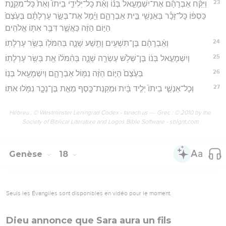
23
וַיִּקַּ֨ח אַבְרָהָ֜ם אֶת־יִשְׁמָעֵ֣אל בְּנ֗וֹ וְאֵ֨ת כָּל־יְלִידֵ֤י בֵיתוֹ֙ וְאֵת֙ כָּל־מִקְנַ֣ת
כַּסְפּ֔וֹ כָּל־זָכָ֕ר בְּאַנְשֵׁ֖י בֵּ֣ית אַבְרָהָ֑ם וַיָּ֜מָל אֶת־בְּשַׂ֣ר עָרְלָתָ֗ם בְּעֶ֙צֶם֙
הַיּ֣וֹם הַזֶּ֔ה כַּאֲשֶׁ֛ר דִּבֶּ֥ר אִתּ֖וֹ אֱלֹהִֽים׃
24
וְאַ֨בְרָהָ֔ם בֶּן־תִּשְׁעִ֥ים וָתֵ֖שַׁע שָׁנָ֑ה בְּהִמֹּל֖וֹ בְּשַׂ֥ר עָרְלָתֽוֹ׃
25
וְיִשְׁמָעֵ֣אל בְּנ֔וֹ בֶּן־שְׁלֹ֥שׁ עֶשְׂרֵ֖ה שָׁנָ֑ה בְּהִ֨מֹּל֔וֹ אֵ֖ת בְּשַׂ֥ר עָרְלָתֽוֹ׃
26
בְּעֶ֙צֶם֙ הַיּ֣וֹם הַזֶּ֔ה נִמּ֖וֹל אַבְרָהָ֑ם וְיִשְׁמָעֵ֖אל בְּנֽוֹ׃
27
וְכָל־אַנְשֵׁ֤י בֵיתוֹ֙ יְלִ֣יד בָּ֔יִת וּמִקְנַת־כֶּ֖סֶף מֵאֵ֣ת בֶּן־נֵכָ֑ר נִמֹּ֖לוּ אִתּֽוֹ׃
Hébreu : © Westminster Leningrad Codex - tanach.us --- Grec : © 2010 by the
Society of Biblical Literature and Logos Bible Software - sblgnt.com
Genèse
18
Seuls les Évangiles sont disponibles en vidéo pour le moment.
Dieu annonce que Sara aura un fils