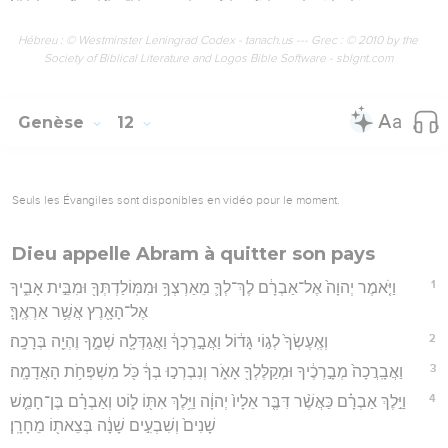
Hébreu : © Westminster Leningrad Codex - tanach.us --- Grec : © 2010 by the
Society of Biblical Literature and Logos Bible Software - sblgnt.com
Genèse
12
Seuls les Évangiles sont disponibles en vidéo pour le moment.
Dieu appelle Abram à quitter son pays
1
וַיֹּ֤אמֶר יְהוָה֙ אֶל־אַבְרָ֔ם לֶךְ־לְךָ֛ מֵאַרְצְךָ֥ וּמִמּֽוֹלַדְתְּךָ֖ וּמִבֵּ֣ית אָבִ֑יךָ
אֶל־הָאָ֖רֶץ אֲשֶׁ֥ר אַרְאֶֽךָּ׃
2
וְאֶֽעֶשְׂךָ֙ לְג֣וֹי גָּד֔וֹל וַאֲבָ֣רֶכְךָ֔ וַאֲגַדְּלָ֖ה שְׁמֶ֑ךָ וֶהְיֵ֖ה בְּרָכָֽה׃
3
וַאֲבָֽרֲכָה֙ מְבָ֣רְכֶ֔יךָ וּמְקַלֶּלְךָ֖ אָאֹ֑ר וְנִבְרְכ֣וּ בְךָ֔ כֹּ֖ל מִשְׁפְּחֹ֥ת הָאֲדָמָֽה׃
4
וַיֵּ֣לֶךְ אַבְרָ֗ם כַּאֲשֶׁ֨ר דִּבֶּ֤ר אֵלָיו֙ יְהוָ֔ה וַיֵּ֥לֶךְ אִתּ֖וֹ ל֑וֹט וְאַבְרָ֗ם בֶּן־חָמֵ֤שׁ
שָׁנִים֙ וְשִׁבְעִ֣ים שָׁנָ֔ה בְּצֵאת֖וֹ מֵחָרָֽן׃