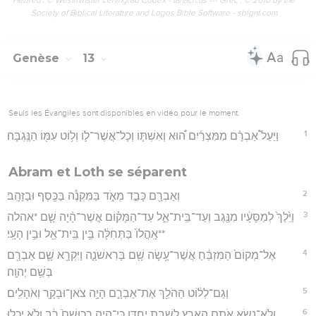
Society of Biblical Literature and Logos Bible Software - sblgnt.com
Genèse
13
Seuls les Évangiles sont disponibles en vidéo pour le moment.
1
וַיַּעַל֩ אַבְרָ֨ם מִמִּצְרַ֜יִם ה֠וּא וְאִשְׁתּ֧וֹ וְכָל־אֲשֶׁר־ל֛וֹ וְל֥וֹט עִמּ֖וֹ הַנֶּֽגְבָּה׃
Abram et Loth se séparent
2
וְאַבְרָ֖ם כָּבֵ֣ד מְאֹ֑ד בַּמִּקְנֶ֕ה בַּכֶּ֖סֶף וּבַזָּהָֽב׃
3
וַיֵּ֙לֶךְ֙ לְמַסָּעָ֔יו מִנֶּ֖גֶב וְעַד־בֵּֽית־אֵ֑ל עַד־הַמָּק֗וֹם אֲשֶׁר־הָ֨יָה שָׁ֤ם *אהלה
**אָֽהֳלוֹ֙ בַּתְּחִלָּ֔ה בֵּ֥ין בֵּֽית־אֵ֖ל וּבֵ֥ין הָעָֽי׃
4
אֶל־מְקוֹם֙ הַמִּזְבֵּ֔חַ אֲשֶׁר־עָ֥שָׂה שָׁ֖ם בָּרִאשֹׁנָ֑ה וַיִּקְרָ֥א שָׁ֛ם אַבְרָ֖ם
בְּשֵׁ֥ם יְהוָֽה׃
5
וְגַם־לְל֔וֹט הַהֹלֵ֖ךְ אֶת־אַבְרָ֑ם הָיָ֥ה צֹאן־וּבָקָ֖ר וְאֹהָלִֽים׃
6
וְלֹא־נָשָׂ֥א אֹתָ֛ם הָאָ֖רֶץ לָשֶׁ֣בֶת יַחְדָּ֑ו כִּֽי־הָיָ֤ה רְכוּשָׁם֙ רָ֔ב וְלֹ֥א יָֽכְל֖וּ