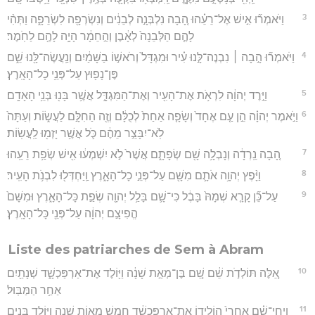
3
וַיֹּאמְר֞וּ אִ֣ישׁ אֶל־רֵעֵ֗הוּ הָ֚בָה נִלְבְּנָ֣ה לְבֵנִ֔ים וְנִשְׂרְפָ֖ה לִשְׂרֵפָ֑ה וַתְּהִ֨י
לָהֶ֤ם הַלְּבֵנָה֙ לְאָ֔בֶן וְהַ֣חֵמָ֔ר הָיָ֥ה לָהֶ֖ם לַחֹֽמֶר׃
4
וַיֹּאמְר֞וּ הָ֣בָה ׀ נִבְנֶה־לָּ֣נוּ עִ֗יר וּמִגְדָּל֙ וְרֹאשׁ֣וֹ בַשָּׁמַ֔יִם וְנַֽעֲשֶׂה־לָּ֖נוּ שֵׁ֑ם
פֶּן־נָפ֖וּץ עַל־פְּנֵ֥י כָל־הָאָֽרֶץ׃
5
וַיֵּ֣רֶד יְהוָ֔ה לִרְאֹ֥ת אֶת־הָעִ֖יר וְאֶת־הַמִּגְדָּ֑ל אֲשֶׁ֥ר בָּנ֖וּ בְּנֵ֥י הָאָדָֽם׃
6
וַיֹּ֣אמֶר יְהוָ֗ה הֵ֣ן עַ֤ם אֶחָד֙ וְשָׂפָ֤ה אַחַת֙ לְכֻלָּ֔ם וְזֶ֖ה הַחִלָּ֣ם לַעֲשׂ֑וֹת וְעַתָּה֙
לֹֽא־יִבָּצֵ֣ר מֵהֶ֔ם כֹּ֛ל אֲשֶׁ֥ר יָזְמ֖וּ לַֽעֲשֽׂוֹת׃
7
הָ֚בָה נֵֽרְדָ֔ה וְנָבְלָ֥ה שָׁ֖ם שְׂפָתָ֑ם אֲשֶׁר֙ לֹ֣א יִשְׁמְע֔וּ אִ֖ישׁ שְׂפַ֥ת רֵעֵֽהוּ׃
8
וַיָּ֨פֶץ יְהוָ֥ה אֹתָ֛ם מִשָּׁ֖ם עַל־פְּנֵ֣י כָל־הָאָ֑רֶץ וַֽיַּחְדְּל֖וּ לִבְנֹ֥ת הָעִֽיר׃
9
עַל־כֵּ֞ן קָרָ֤א שְׁמָהּ֙ בָּבֶ֔ל כִּי־שָׁ֛ם בָּלַ֥ל יְהוָ֖ה שְׂפַ֣ת כָּל־הָאָ֑רֶץ וּמִשָּׁם֙
הֱפִיצָ֣ם יְהוָ֔ה עַל־פְּנֵ֖י כָּל־הָאָֽרֶץ׃
Liste des patriarches de Sem à Abram
10
אֵ֚לֶּה תּוֹלְדֹ֣ת שֵׁ֔ם שֵׁ֚ם בֶּן־מְאַ֣ת שָׁנָ֔ה וַיּ֖וֹלֶד אֶת־אַרְפַּכְשָׁ֑ד שְׁנָתַ֖יִם
אַחַ֥ר הַמַּבּֽוּל׃
11
וַֽיְחִי־שֵׁ֗ם אַֽחֲרֵי֙ הוֹלִיד֣וֹ אֶת־אַרְפַּכְשָׁ֔ד חֲמֵ֥שׁ מֵא֖וֹת שָׁנָ֑ה וַיּ֥וֹלֶד בָּנִ֖ים