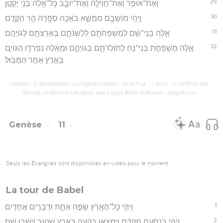
29
וְאֶת־אוֹפִ֥ר וְאֶת־חֲוִילָ֖ה וְאֶת־יוֹבָ֑ב כָּל־אֵ֖לֶּה בְּנֵ֥י יָקְטָֽן׃
30
וַֽיְהִ֥י מוֹשָׁבָ֖ם מִמֵּשָׁ֑א בֹּאֲכָ֥ה סְפָ֖רָה הַ֥ר הַקֶּֽדֶם׃
31
אֵ֣לֶּה בְנֵי־שֵׁ֔ם לְמִשְׁפְּחֹתָ֖ם לִלְשֹׁנֹתָ֑ם בְּאַרְצֹתָ֖ם לְגוֹיֵהֶֽם׃
32
אֵ֣לֶּה מִשְׁפְּחֹ֧ת בְּנֵי־נֹ֛חַ לְתוֹלְדֹתָ֖ם בְּגוֹיֵהֶ֑ם וּמֵאֵ֜לֶּה נִפְרְד֧וּ הַגּוֹיִ֛ם
בָּאָ֖רֶץ אַחַ֥ר הַמַּבּֽוּל׃
Hébreu : © Westminster Leningrad Codex - tanach.us --- Grec : © 2010 by the
Society of Biblical Literature and Logos Bible Software - sblgnt.com
Genèse
11
Seuls les Évangiles sont disponibles en vidéo pour le moment.
La tour de Babel
1
וַֽיְהִ֥י כָל־הָאָ֖רֶץ שָׂפָ֣ה אֶחָ֑ת וּדְבָרִ֖ים אֲחָדִֽים׃
2
וַֽיְהִ֖י בְּנָסְעָ֣ם מִקֶּ֑דֶם וַֽיִּמְצְא֥וּ בִקְעָ֛ה בְּאֶ֥רֶץ שִׁנְעָ֖ר וַיֵּ֥שְׁבוּ שָֽׁם׃