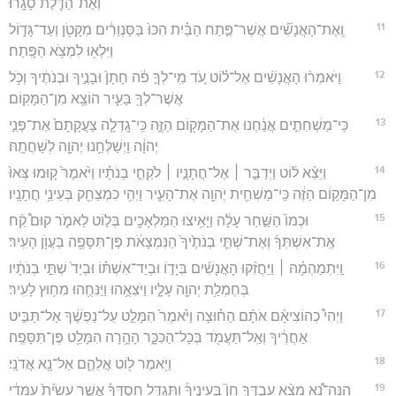
וְאֶת־הַדֶּ֖לֶת סָגָֽרוּ׃
11
וְֽאֶת־הָאֲנָשִׁ֞ים אֲשֶׁר־פֶּ֣תַח הַבַּ֗יִת הִכּוּ֙ בַּסַּנְוֵרִ֔ים מִקָּטֹ֖ן וְעַד־גָּד֑וֹל
וַיִּלְא֖וּ לִמְצֹ֥א הַפָּֽתַח׃
12
וַיֹּאמְר֨וּ הָאֲנָשִׁ֜ים אֶל־ל֗וֹט עֹ֚ד מִֽי־לְךָ֣ פֹ֔ה חָתָן֙ וּבָנֶ֣יךָ וּבְנֹתֶ֔יךָ וְכֹ֥ל
אֲשֶׁר־לְךָ֖ בָּעִ֑יר הוֹצֵ֖א מִן־הַמָּקֽוֹם׃
13
כִּֽי־מַשְׁחִתִ֣ים אֲנַ֔חְנוּ אֶת־הַמָּק֖וֹם הַזֶּ֑ה כִּֽי־גָֽדְלָ֤ה צַעֲקָתָם֙ אֶת־פְּנֵ֣י
יְהוָ֔ה וַיְשַׁלְּחֵ֥נוּ יְהוָ֖ה לְשַׁחֲתָֽהּ׃
14
וַיֵּצֵ֨א ל֜וֹט וַיְדַבֵּ֣ר ׀ אֶל־חֲתָנָ֣יו ׀ לֹקְחֵ֣י בְנֹתָ֗יו וַיֹּ֙אמֶר֙ ק֤וּמוּ צְּאוּ֙
מִן־הַמָּק֣וֹם הַזֶּ֔ה כִּֽי־מַשְׁחִ֥ית יְהוָ֖ה אֶת־הָעִ֑יר וַיְהִ֥י כִמְצַחֵ֖ק בְּעֵינֵ֥י חֲתָנָֽיו׃
15
וּכְמוֹ֙ הַשַּׁ֣חַר עָלָ֔ה וַיָּאִ֥יצוּ הַמַּלְאָכִ֖ים בְּל֣וֹט לֵאמֹ֑ר קוּם֩ קַ֨ח
אֶֽת־אִשְׁתְּךָ֜ וְאֶת־שְׁתֵּ֤י בְנֹתֶ֙יךָ֙ הַנִּמְצָאֹ֔ת פֶּן־תִּסָּפֶ֖ה בַּעֲוֺ֥ן הָעִֽיר׃
16
וַֽיִּתְמַהְמָ֓הּ ׀ וַיַּחֲזִ֨קוּ הָאֲנָשִׁ֜ים בְּיָד֣וֹ וּבְיַד־אִשְׁתּ֗וֹ וּבְיַד֙ שְׁתֵּ֣י בְנֹתָ֔יו
בְּחֶמְלַ֥ת יְהוָ֖ה עָלָ֑יו וַיֹּצִאֻ֥הוּ וַיַּנִּחֻ֖הוּ מִח֥וּץ לָעִֽיר׃
17
וַיְהִי֩ כְהוֹצִיאָ֨ם אֹתָ֜ם הַח֗וּצָה וַיֹּ֙אמֶר֙ הִמָּלֵ֣ט עַל־נַפְשֶׁ֔ךָ אַל־תַּבִּ֣יט
אַחֲרֶ֔יךָ וְאַֽל־תַּעֲמֹ֖ד בְּכָל־הַכִּכָּ֑ר הָהָ֥רָה הִמָּלֵ֖ט פֶּן־תִּסָּפֶֽה׃
18
וַיֹּ֥אמֶר ל֖וֹט אֲלֵהֶ֑ם אַל־נָ֖א אֲדֹנָֽי׃
19
הִנֵּה־נָ֠א מָצָ֨א עַבְדְּךָ֣ חֵן֮ בְּעֵינֶיךָ֒ וַתַּגְדֵּ֣ל חַסְדְּךָ֗ אֲשֶׁ֤ר עָשִׂ֙יתָ֙ עִמָּדִ֔י