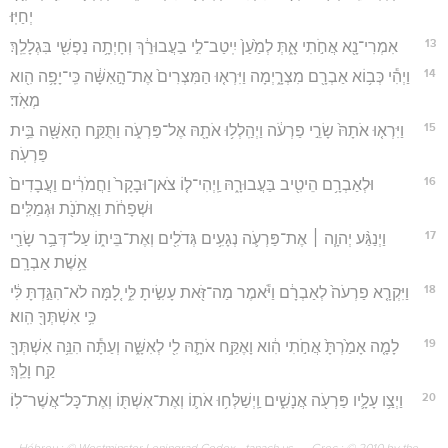
יְחַיּֽוּ׃
13
אִמְרִי־נָ֖א אֲחֹ֣תִי אָ֑תְּ לְמַ֙עַן֙ יִֽיטַב־לִ֣י בַעֲבוּרֵ֔ךְ וְחָיְתָ֥ה נַפְשִׁ֖י בִּגְלָלֵֽךְ׃
14
וַיְהִ֕י כְּב֥וֹא אַבְרָ֖ם מִצְרָ֑יְמָה וַיִּרְא֤וּ הַמִּצְרִים֙ אֶת־הָ֣אִשָּׁ֔ה כִּֽי־יָפָ֥ה הִ֖וא
מְאֹֽד׃
15
וַיִּרְא֤וּ אֹתָהּ֙ שָׂרֵ֣י פַרְעֹ֔ה וַיְהַֽלְל֥וּ אֹתָ֖הּ אֶל־פַּרְעֹ֑ה וַתֻּקַּ֥ח הָאִשָּׁ֖ה בֵּ֥ית
פַּרְעֹֽה׃
16
וּלְאַבְרָ֥ם הֵיטִ֖יב בַּעֲבוּרָ֑הּ וַֽיְהִי־ל֤וֹ צֹאן־וּבָקָר֙ וַחֲמֹרִ֔ים וַעֲבָדִים֙
וּשְׁפָחֹ֔ת וַאֲתֹנֹ֖ת וּגְמַלִּֽים׃
17
וַיְנַגַּ֨ע יְהוָ֧ה ׀ אֶת־פַּרְעֹ֛ה נְגָעִ֥ים גְּדֹלִ֖ים וְאֶת־בֵּית֑וֹ עַל־דְּבַ֥ר שָׂרַ֖י
אֵ֥שֶׁת אַבְרָֽם׃
18
וַיִּקְרָ֤א פַרְעֹה֙ לְאַבְרָ֔ם וַיֹּ֕אמֶר מַה־זֹּ֖את עָשִׂ֣יתָ לִּ֑י לָ֚מָּה לֹא־הִגַּ֣דְתָּ לִּ֔י
כִּ֥י אִשְׁתְּךָ֖ הִֽוא׃
19
לָמָ֤ה אָמַ֙רְתָּ֙ אֲחֹ֣תִי הִ֔וא וָאֶקַּ֥ח אֹתָ֛הּ לִ֖י לְאִשָּׁ֑ה וְעַתָּ֕ה הִנֵּ֥ה אִשְׁתְּךָ֖
קַ֥ח וָלֵֽךְ׃
20
וַיְצַ֥ו עָלָ֛יו פַּרְעֹ֖ה אֲנָשִׁ֑ים וַֽיְשַׁלְּח֥וּ אֹת֛וֹ וְאֶת־אִשְׁתּ֖וֹ וְאֶת־כָּל־אֲשֶׁר־לֽוֹ׃
Hébreu : © Westminster Leningrad Codex - tanach.us --- Grec : © 2010 by the