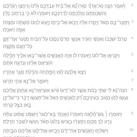
2
וַיֹּ֜אמֶר הִנֶּ֣ה נָּא־אֲדֹנַ֗י ס֣וּרוּ נָ֠א אֶל־בֵּ֨ית עַבְדְּכֶ֤ם וְלִ֙ינוּ֙ וְרַחֲצ֣וּ רַגְלֵיכֶ֔ם
וְהִשְׁכַּמְתֶּ֖ם וַהֲלַכְתֶּ֣ם לְדַרְכְּכֶ֑ם וַיֹּאמְר֣וּ לֹּ֔א כִּ֥י בָרְח֖וֹב נָלִֽין׃
3
וַיִּפְצַר־בָּ֣ם מְאֹ֔ד וַיָּסֻ֣רוּ אֵלָ֔יו וַיָּבֹ֖אוּ אֶל־בֵּית֑וֹ וַיַּ֤עַשׂ לָהֶם֙ מִשְׁתֶּ֔ה וּמַצּ֥וֹת
אָפָ֖ה וַיֹּאכֵֽלוּ׃
4
טֶרֶם֮ יִשְׁכָּבוּ֒ וְאַנְשֵׁ֨י הָעִ֜יר אַנְשֵׁ֤י סְדֹם֙ נָסַ֣בּוּ עַל־הַבַּ֔יִת מִנַּ֖עַר וְעַד־זָקֵ֑ן
כָּל־הָעָ֖ם מִקָּצֶֽה׃
5
וַיִּקְרְא֤וּ אֶל־לוֹט֙ וַיֹּ֣אמְרוּ ל֔וֹ אַיֵּ֧ה הָאֲנָשִׁ֛ים אֲשֶׁר־בָּ֥אוּ אֵלֶ֖יךָ הַלָּ֑יְלָה
הוֹצִיאֵ֣ם אֵלֵ֔ינוּ וְנֵדְעָ֖ה אֹתָֽם׃
6
וַיֵּצֵ֧א אֲלֵהֶ֛ם ל֖וֹט הַפֶּ֑תְחָה וְהַדֶּ֖לֶת סָגַ֥ר אַחֲרָֽיו׃
7
וַיֹּאמַ֑ר אַל־נָ֥א אַחַ֖י תָּרֵֽעוּ׃
8
הִנֵּה־נָ֨א לִ֜י שְׁתֵּ֣י בָנ֗וֹת אֲשֶׁ֤ר לֹֽא־יָדְעוּ֙ אִ֔ישׁ אוֹצִֽיאָה־נָּ֤א אֶתְהֶן֙ אֲלֵיכֶ֔ם
וַעֲשׂ֣וּ לָהֶ֔ן כַּטּ֖וֹב בְּעֵינֵיכֶ֑ם רַ֠ק לָֽאֲנָשִׁ֤ים הָאֵל֙ אַל־תַּעֲשׂ֣וּ דָבָ֔ר כִּֽי־עַל־כֵּ֥ן
בָּ֖אוּ בְּצֵ֥ל קֹרָתִֽי׃
9
וַיֹּאמְר֣וּ ׀ גֶּשׁ־הָ֗לְאָה וַיֹּֽאמְרוּ֙ הָאֶחָ֤ד בָּֽא־לָגוּר֙ וַיִּשְׁפֹּ֣ט שָׁפ֔וֹט עַתָּ֕ה
נָרַ֥ע לְךָ֖ מֵהֶ֑ם וַיִּפְצְר֨וּ בָאִ֤ישׁ בְּלוֹט֙ מְאֹ֔ד וַֽיִּגְּשׁ֖וּ לִשְׁבֹּ֥ר הַדָּֽלֶת׃
10
וַיִּשְׁלְח֤וּ הָֽאֲנָשִׁים֙ אֶת־יָדָ֔ם וַיָּבִ֧יאוּ אֶת־ל֛וֹט אֲלֵיהֶ֖ם הַבָּ֑יְתָה