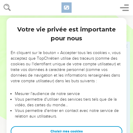
כָּל־נֶ֣פֶשׁ חַיָּ֔ה בְּכָל־בָּשָׂ֖ר אֲשֶׁ֥ר עַל־הָאָֽרֶץ׃
17
וַיֹּ֥אמֶר אֱלֹהִ֖ים אֶל־נֹ֑חַ זֹ֤את אֽוֹת־הַבְּרִית֙ אֲשֶׁ֣ר הֲקִמֹ֔תִי בֵּינִ֕י וּבֵ֥ין
כָּל־בָּשָׂ֖ר אֲשֶׁ֥ר עַל־הָאָֽרֶץ׃
Hébreu / Grec - Texte original
Votre vie privée est importante
Genèse
9
Les trois fils de Noé
pour nous
18
וַיִּֽהְי֣וּ בְנֵי־נֹ֗חַ הַיֹּֽצְאִים֙ מִן־הַתֵּבָ֔ה שֵׁ֖ם וְחָ֣ם וָיָ֑פֶת וְחָ֕ם ה֖וּא אֲבִ֥י כְנָֽעַן׃
19
שְׁלֹשָׁ֥ה אֵ֖לֶּה בְּנֵי־נֹ֑חַ וּמֵאֵ֖לֶּה נָֽפְצָ֥ה כָל־הָאָֽרֶץ׃
En cliquant sur le bouton « Accepter tous les cookies », vous
acceptez que TopChrétien utilise des traceurs (comme des
20
וַיָּ֥חֶל נֹ֖חַ אִ֣ישׁ הָֽאֲדָמָ֑ה וַיִּטַּ֖ע כָּֽרֶם׃
cookies ou l'identifiant unique de votre compte utilisateur) et
21
וַיֵּ֥שְׁתְּ מִן־הַיַּ֖יִן וַיִּשְׁכָּ֑ר וַיִּתְגַּ֖ל בְּת֥וֹךְ אָהֳלֹֽה׃
traite vos données à caractère personnel (comme vos
données de navigation et les informations renseignées dans
22
וַיַּ֗רְא חָ֚ם אֲבִ֣י כְנַ֔עַן אֵ֖ת עֶרְוַ֣ת אָבִ֑יו וַיַּגֵּ֥ד לִשְׁנֵֽי־אֶחָ֖יו בַּחֽוּץ׃
votre compte utilisateur) dans les buts suivants :
23
וַיִּקַּח֩ שֵׁ֨ם וָיֶ֜פֶת אֶת־הַשִּׂמְלָ֗ה וַיָּשִׂ֙ימוּ֙ עַל־שְׁכֶ֣ם שְׁנֵיהֶ֔ם וַיֵּֽלְכוּ֙ אֲחֹ֣רַנִּ֔ית
וַיְכַסּ֕וּ אֵ֖ת עֶרְוַ֣ת אֲבִיהֶ֑ם וּפְנֵיהֶם֙ אֲחֹ֣רַנִּ֔ית וְעֶרְוַ֥ת אֲבִיהֶ֖ם לֹ֥א רָאֽוּ׃
Mesurer l'audience de notre service
Vous permettre d'utiliser des services tiers tels que de la
24
וַיִּ֥יקֶץ נֹ֖חַ מִיֵּינ֑וֹ וַיֵּ֕דַע אֵ֛ת אֲשֶׁר־עָ֥שָׂה־ל֖וֹ בְּנ֥וֹ הַקָּטָֽן׃
vidéo, des cartes du monde…
Vous permettre d'entrer en contact avec notre service de
25
וַיֹּ֖אמֶר אָר֣וּר כְּנָ֑עַן עֶ֥בֶד עֲבָדִ֖ים יִֽהְיֶ֥ה לְאֶחָֽיו׃
relation aux utilisateurs.
26
וַיֹּ֕אמֶר בָּר֥וּךְ יְהֹוָ֖ה אֱלֹ֣הֵי שֵׁ֑ם וִיהִ֥י כְנַ֖עַן עֶ֥בֶד לָֽמוֹ׃
27
יַ֤פְתְּ אֱלֹהִים֙ לְיֶ֔פֶת וְיִשְׁכֹּ֖ן בְּאָֽהֳלֵי־שֵׁ֑ם וִיהִ֥י כְנַ֖עַן עֶ֥בֶד לָֽמוֹ׃
Choisir mes cookies