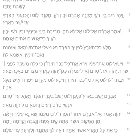
לָשֶׁ֥בֶת יַחְדָּֽו׃
7
וַֽיְהִי־רִ֗יב בֵּ֚ין רֹעֵ֣י מִקְנֵֽה־אַבְרָ֔ם וּבֵ֖ין רֹעֵ֣י מִקְנֵה־ל֑וֹט וְהַֽכְּנַעֲנִי֙ וְהַפְּרִזִּ֔י
אָ֖ז יֹשֵׁ֥ב בָּאָֽרֶץ׃
8
וַיֹּ֨אמֶר אַבְרָ֜ם אֶל־ל֗וֹט אַל־נָ֨א תְהִ֤י מְרִיבָה֙ בֵּינִ֣י וּבֵינֶ֔יךָ וּבֵ֥ין רֹעַ֖י וּבֵ֣ין
רֹעֶ֑יךָ כִּֽי־אֲנָשִׁ֥ים אַחִ֖ים אֲנָֽחְנוּ׃
9
הֲלֹ֤א כָל־הָאָ֙רֶץ֙ לְפָנֶ֔יךָ הִפָּ֥רֶד נָ֖א מֵעָלָ֑י אִם־הַשְּׂמֹ֣אל וְאֵימִ֔נָה
וְאִם־הַיָּמִ֖ין וְאַשְׂמְאִֽילָה׃
10
וַיִּשָּׂא־ל֣וֹט אֶת־עֵינָ֗יו וַיַּרְא֙ אֶת־כָּל־כִּכַּ֣ר הַיַּרְדֵּ֔ן כִּ֥י כֻלָּ֖הּ מַשְׁקֶ֑ה לִפְנֵ֣י ׀
שַׁחֵ֣ת יְהוָ֗ה אֶת־סְדֹם֙ וְאֶת־עֲמֹרָ֔ה כְּגַן־יְהוָה֙ כְּאֶ֣רֶץ מִצְרַ֔יִם בֹּאֲכָ֖ה צֹֽעַר׃
11
וַיִּבְחַר־ל֣וֹ ל֗וֹט אֵ֚ת כָּל־כִּכַּ֣ר הַיַּרְדֵּ֔ן וַיִּסַּ֥ע ל֖וֹט מִקֶּ֑דֶם וַיִּפָּ֣רְד֔וּ אִ֖ישׁ מֵעַ֥ל
אָחִֽיו׃
12
אַבְרָ֖ם יָשַׁ֣ב בְּאֶֽרֶץ־כְּנָ֑עַן וְל֗וֹט יָשַׁב֙ בְּעָרֵ֣י הַכִּכָּ֔ר וַיֶּאֱהַ֖ל עַד־סְדֹֽם׃
13
וְאַנְשֵׁ֣י סְדֹ֔ם רָעִ֖ים וְחַטָּאִ֑ים לַיהוָ֖ה מְאֹֽד׃
14
וַֽיהוָ֞ה אָמַ֣ר אֶל־אַבְרָ֗ם אַחֲרֵי֙ הִפָּֽרֶד־ל֣וֹט מֵֽעִמּ֔וֹ שָׂ֣א נָ֤א עֵינֶ֙יךָ֙ וּרְאֵ֔ה
מִן־הַמָּק֖וֹם אֲשֶׁר־אַתָּ֣ה שָׁ֑ם צָפֹ֥נָה וָנֶ֖גְבָּה וָקֵ֥דְמָה וָיָֽמָּה׃
15
כִּ֧י אֶת־כָּל־הָאָ֛רֶץ אֲשֶׁר־אַתָּ֥ה רֹאֶ֖ה לְךָ֣ אֶתְּנֶ֑נָּה וּֽלְזַרְעֲךָ֖ עַד־עוֹלָֽם׃