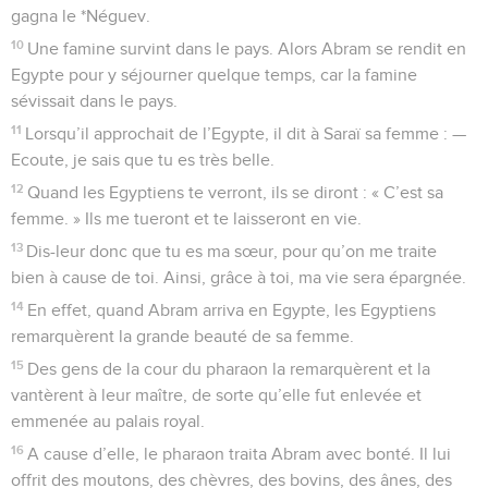
gagna le *Néguev.
10
Une famine survint dans le pays. Alors Abram se rendit en
Egypte pour y séjourner quelque temps, car la famine
sévissait dans le pays.
11
Lorsqu’il approchait de l’Egypte, il dit à Saraï sa femme : —
Ecoute, je sais que tu es très belle.
12
Quand les Egyptiens te verront, ils se diront : « C’est sa
femme. » Ils me tueront et te laisseront en vie.
13
Dis-leur donc que tu es ma sœur, pour qu’on me traite
bien à cause de toi. Ainsi, grâce à toi, ma vie sera épargnée.
14
En effet, quand Abram arriva en Egypte, les Egyptiens
remarquèrent la grande beauté de sa femme.
15
Des gens de la cour du pharaon la remarquèrent et la
vantèrent à leur maître, de sorte qu’elle fut enlevée et
emmenée au palais royal.
16
A cause d’elle, le pharaon traita Abram avec bonté. Il lui
offrit des moutons, des chèvres, des bovins, des ânes, des