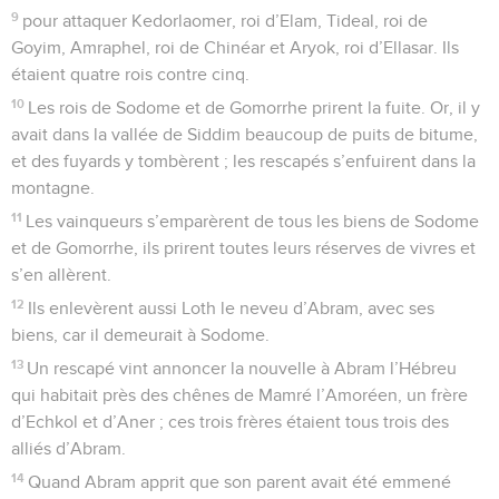
9
pour attaquer Kedorlaomer, roi d’Elam, Tideal, roi de
Goyim, Amraphel, roi de Chinéar et Aryok, roi d’Ellasar. Ils
étaient quatre rois contre cinq.
10
Les rois de Sodome et de Gomorrhe prirent la fuite. Or, il y
avait dans la vallée de Siddim beaucoup de puits de bitume,
et des fuyards y tombèrent ; les rescapés s’enfuirent dans la
montagne.
11
Les vainqueurs s’emparèrent de tous les biens de Sodome
et de Gomorrhe, ils prirent toutes leurs réserves de vivres et
s’en allèrent.
12
Ils enlevèrent aussi Loth le neveu d’Abram, avec ses
biens, car il demeurait à Sodome.
13
Un rescapé vint annoncer la nouvelle à Abram l’Hébreu
qui habitait près des chênes de Mamré l’Amoréen, un frère
d’Echkol et d’Aner ; ces trois frères étaient tous trois des
alliés d’Abram.
14
Quand Abram apprit que son parent avait été emmené