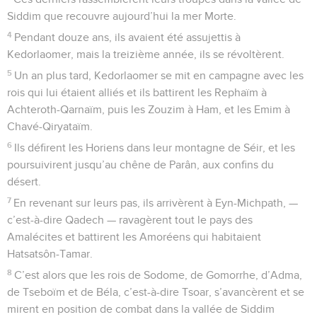
Siddim que recouvre aujourd’hui la mer Morte.
4
Pendant douze ans, ils avaient été assujettis à
Kedorlaomer, mais la treizième année, ils se révoltèrent.
5
Un an plus tard, Kedorlaomer se mit en campagne avec les
rois qui lui étaient alliés et ils battirent les Rephaïm à
Achteroth-Qarnaïm, puis les Zouzim à Ham, et les Emim à
Chavé-Qiryataïm.
6
Ils défirent les Horiens dans leur montagne de Séir, et les
poursuivirent jusqu’au chêne de Parân, aux confins du
désert.
7
En revenant sur leurs pas, ils arrivèrent à Eyn-Michpath, —
c’est-à-dire Qadech — ravagèrent tout le pays des
Amalécites et battirent les Amoréens qui habitaient
Hatsatsôn-Tamar.
8
C’est alors que les rois de Sodome, de Gomorrhe, d’Adma,
de Tseboïm et de Béla, c’est-à-dire Tsoar, s’avancèrent et se
mirent en position de combat dans la vallée de Siddim