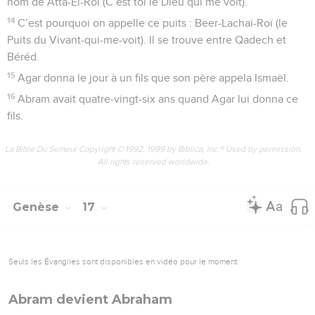
nom de Atta-El-Roï (C’est toi le Dieu qui me voit).
14
C’est pourquoi on appelle ce puits : Beer-Lachaï-Roï (le
Puits du Vivant-qui-me-voit). Il se trouve entre Qadech et
Béréd.
15
Agar donna le jour à un fils que son père appela Ismaël.
16
Abram avait quatre-vingt-six ans quand Agar lui donna ce
fils.
La Bible Du Semeur Copyright © 1992, 1999 by Biblica, Inc.® Used by permission.
All rights reserved worldwide.
Genèse
17
Seuls les Évangiles sont disponibles en vidéo pour le moment.
Abram devient Abraham