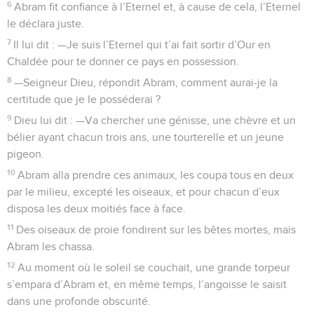
6
Abram fit confiance à l’Eternel et, à cause de cela, l’Eternel
le déclara juste.
7
Il lui dit : —Je suis l’Eternel qui t’ai fait sortir d’Our en
Chaldée pour te donner ce pays en possession.
8
—Seigneur Dieu, répondit Abram, comment aurai-je la
certitude que je le posséderai ?
9
Dieu lui dit : —Va chercher une génisse, une chèvre et un
bélier ayant chacun trois ans, une tourterelle et un jeune
pigeon.
10
Abram alla prendre ces animaux, les coupa tous en deux
par le milieu, excepté les oiseaux, et pour chacun d’eux
disposa les deux moitiés face à face.
11
Des oiseaux de proie fondirent sur les bêtes mortes, mais
Abram les chassa.
12
Au moment où le soleil se couchait, une grande torpeur
s’empara d’Abram et, en même temps, l’angoisse le saisit
dans une profonde obscurité.