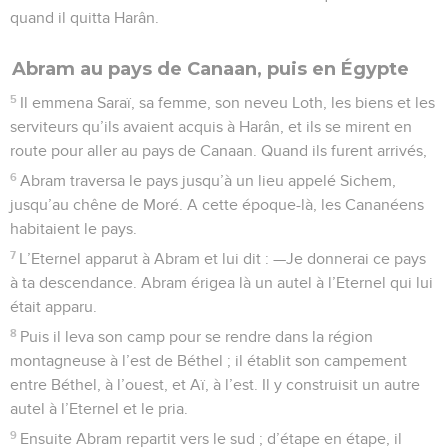
quand il quitta Harân.
Abram au pays de Canaan, puis en Égypte
5
Il emmena Saraï, sa femme, son neveu Loth, les biens et les
serviteurs qu’ils avaient acquis à Harân, et ils se mirent en
route pour aller au pays de Canaan. Quand ils furent arrivés,
6
Abram traversa le pays jusqu’à un lieu appelé Sichem,
jusqu’au chêne de Moré. A cette époque-là, les Cananéens
habitaient le pays.
7
L’Eternel apparut à Abram et lui dit : —Je donnerai ce pays
à ta descendance. Abram érigea là un autel à l’Eternel qui lui
était apparu.
8
Puis il leva son camp pour se rendre dans la région
montagneuse à l’est de Béthel ; il établit son campement
entre Béthel, à l’ouest, et Aï, à l’est. Il y construisit un autre
autel à l’Eternel et le pria.
9
Ensuite Abram repartit vers le sud ; d’étape en étape, il