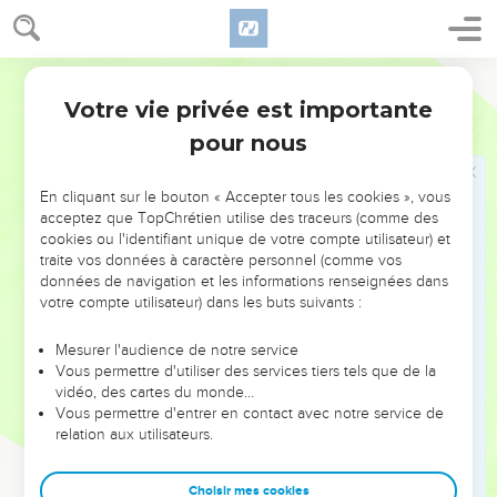
20
Noé se mit à cultiver la terre et il planta une vigne.
21
Il en but le vin et s’enivra, de sorte qu’il se mit tout nu sous
sa tente.
Semeur
22
Cham, le père de Canaan, vit son père nu et sortit pour le
Votre vie privée est importante
Genèse
9
raconter à ses frères.
pour nous
23
Alors Sem et Japhet prirent la tunique de Noé et la
placèrent sur leurs épaules. Puis ils marchèrent à reculons
En cliquant sur le bouton « Accepter tous les cookies », vous
vers leur père et le couvrirent. Comme leur visage était
acceptez que TopChrétien utilise des traceurs (comme des
cookies ou l'identifiant unique de votre compte utilisateur) et
tourné de l’autre côté, ils ne virent pas leur père tout nu.
traite vos données à caractère personnel (comme vos
24
Quand Noé se réveilla de son ivresse, il apprit ce que son
données de navigation et les informations renseignées dans
votre compte utilisateur) dans les buts suivants :
plus jeune fils avait fait.
25
Alors il s’écria : —Maudit soit Canaan ! Qu’il soit le dernier
Mesurer l'audience de notre service
des esclaves de ses frères !
Vous permettre d'utiliser des services tiers tels que de la
vidéo, des cartes du monde…
26
Puis il ajouta : Béni soit l’Eternel, le Dieu de Sem, et que
Vous permettre d'entrer en contact avec notre service de
Canaan soit asservi à Sem !
relation aux utilisateurs.
27
Que Dieu étende le territoire de Japhet, qu’il habite dans
les tentes de Sem et que Canaan soit leur esclave !
Choisir mes cookies