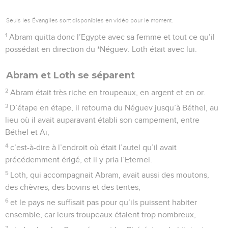
Seuls les Évangiles sont disponibles en vidéo pour le moment.
1
Abram quitta donc l’Egypte avec sa femme et tout ce qu’il
possédait en direction du *Néguev. Loth était avec lui.
Abram et Loth se séparent
2
Abram était très riche en troupeaux, en argent et en or.
3
D’étape en étape, il retourna du Néguev jusqu’à Béthel, au
lieu où il avait auparavant établi son campement, entre
Béthel et Aï,
4
c’est-à-dire à l’endroit où était l’autel qu’il avait
précédemment érigé, et il y pria l’Eternel.
5
Loth, qui accompagnait Abram, avait aussi des moutons,
des chèvres, des bovins et des tentes,
6
et le pays ne suffisait pas pour qu’ils puissent habiter
ensemble, car leurs troupeaux étaient trop nombreux,
7