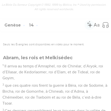
La Bible Du Semeur Copyright © 1992, 1999 by Biblica, Inc.® Used by permission.
All rights reserved worldwide.
Genèse
14
Seuls les Évangiles sont disponibles en vidéo pour le moment.
Abram, les rois et Melkisédec
1
Il arriva au temps d’Amraphel, roi de Chinéar, d’Aryok, roi
d’Ellasar, de Kedorlaomer, roi d’Elam, et de Tideal, roi de
Goyim,
2
que ces quatre rois firent la guerre à Béra, roi de Sodome, à
Bircha, roi de Gomorrhe, à Chineab, roi d’Adma, à
Chémeéber, roi de Tseboïm et au roi de Béla, c’est-à-dire
Tsoar.
3
Ces derniers rassemblèrent leurs troupes dans la vallée de