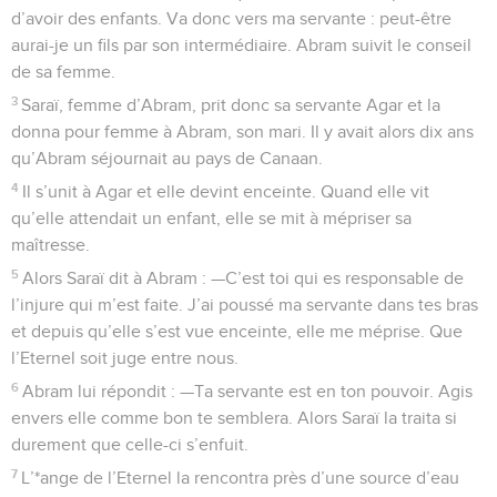
d’avoir des enfants. Va donc vers ma servante : peut-être
aurai-je un fils par son intermédiaire. Abram suivit le conseil
de sa femme.
3
Saraï, femme d’Abram, prit donc sa servante Agar et la
donna pour femme à Abram, son mari. Il y avait alors dix ans
qu’Abram séjournait au pays de Canaan.
4
Il s’unit à Agar et elle devint enceinte. Quand elle vit
qu’elle attendait un enfant, elle se mit à mépriser sa
maîtresse.
5
Alors Saraï dit à Abram : —C’est toi qui es responsable de
l’injure qui m’est faite. J’ai poussé ma servante dans tes bras
et depuis qu’elle s’est vue enceinte, elle me méprise. Que
l’Eternel soit juge entre nous.
6
Abram lui répondit : —Ta servante est en ton pouvoir. Agis
envers elle comme bon te semblera. Alors Saraï la traita si
durement que celle-ci s’enfuit.
7
L’*ange de l’Eternel la rencontra près d’une source d’eau