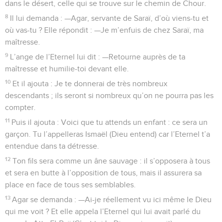
dans le désert, celle qui se trouve sur le chemin de Chour.
8
Il lui demanda : —Agar, servante de Saraï, d’où viens-tu et
où vas-tu ? Elle répondit : —Je m’enfuis de chez Saraï, ma
maîtresse.
9
L’ange de l’Eternel lui dit : —Retourne auprès de ta
maîtresse et humilie-toi devant elle.
10
Et il ajouta : Je te donnerai de très nombreux
descendants ; ils seront si nombreux qu’on ne pourra pas les
compter.
11
Puis il ajouta : Voici que tu attends un enfant : ce sera un
garçon. Tu l’appelleras Ismaël (Dieu entend) car l’Eternel t’a
entendue dans ta détresse.
12
Ton fils sera comme un âne sauvage : il s’opposera à tous
et sera en butte à l’opposition de tous, mais il assurera sa
place en face de tous ses semblables.
13
Agar se demanda : —Ai-je réellement vu ici même le Dieu
qui me voit ? Et elle appela l’Eternel qui lui avait parlé du