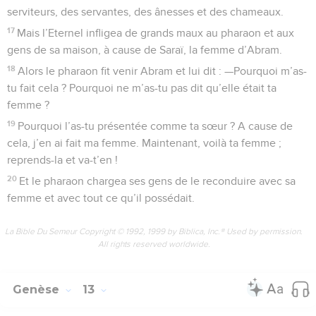
serviteurs, des servantes, des ânesses et des chameaux.
17
Mais l’Eternel infligea de grands maux au pharaon et aux
gens de sa maison, à cause de Saraï, la femme d’Abram.
18
Alors le pharaon fit venir Abram et lui dit : —Pourquoi m’as-
tu fait cela ? Pourquoi ne m’as-tu pas dit qu’elle était ta
femme ?
19
Pourquoi l’as-tu présentée comme ta sœur ? A cause de
cela, j’en ai fait ma femme. Maintenant, voilà ta femme ;
reprends-la et va-t’en !
20
Et le pharaon chargea ses gens de le reconduire avec sa
femme et avec tout ce qu’il possédait.
La Bible Du Semeur Copyright © 1992, 1999 by Biblica, Inc.® Used by permission.
All rights reserved worldwide.
Genèse
13