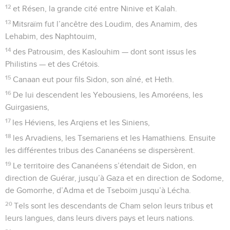
12
et Résen, la grande cité entre Ninive et Kalah.
13
Mitsraïm fut l’ancêtre des Loudim, des Anamim, des
Lehabim, des Naphtouim,
14
des Patrousim, des Kaslouhim — dont sont issus les
Philistins — et des Crétois.
15
Canaan eut pour fils Sidon, son aîné, et Heth.
16
De lui descendent les Yebousiens, les Amoréens, les
Guirgasiens,
17
les Héviens, les Arqiens et les Siniens,
18
les Arvadiens, les Tsemariens et les Hamathiens. Ensuite
les différentes tribus des Cananéens se dispersèrent.
19
Le territoire des Cananéens s’étendait de Sidon, en
direction de Guérar, jusqu’à Gaza et en direction de Sodome,
de Gomorrhe, d’Adma et de Tseboïm jusqu’à Lécha.
20
Tels sont les descendants de Cham selon leurs tribus et
leurs langues, dans leurs divers pays et leurs nations.