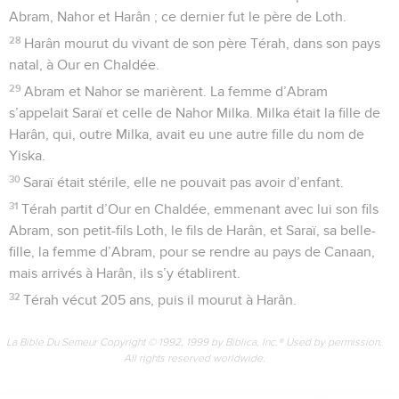
Abram, Nahor et Harân ; ce dernier fut le père de Loth.
28
Harân mourut du vivant de son père Térah, dans son pays
natal, à Our en Chaldée.
29
Abram et Nahor se marièrent. La femme d’Abram
s’appelait Saraï et celle de Nahor Milka. Milka était la fille de
Harân, qui, outre Milka, avait eu une autre fille du nom de
Yiska.
30
Saraï était stérile, elle ne pouvait pas avoir d’enfant.
31
Térah partit d’Our en Chaldée, emmenant avec lui son fils
Abram, son petit-fils Loth, le fils de Harân, et Saraï, sa belle-
fille, la femme d’Abram, pour se rendre au pays de Canaan,
mais arrivés à Harân, ils s’y établirent.
32
Térah vécut 205 ans, puis il mourut à Harân.
La Bible Du Semeur Copyright © 1992, 1999 by Biblica, Inc.® Used by permission.
All rights reserved worldwide.