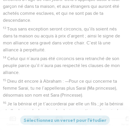
garçon né dans ta maison, et aux étrangers qui auront été
achetés comme esclaves, et qui ne sont pas de ta
descendance.
13
Tous sans exception seront circoncis, qu’ils soient nés
dans ta maison ou acquis à prix d’argent ; ainsi le signe de
mon alliance sera gravé dans votre chair. C’est là une
alliance à perpétuité.
14
Celui qui n’aura pas été circoncis sera retranché de son
peuple parce qu’il n’aura pas respecté les clauses de mon
alliance.
15
Dieu dit encore à Abraham : —Pour ce qui concerne ta
femme Saraï, tu ne l’appelleras plus Saraï (Ma princesse),
désormais son nom est Sara (Princesse).
16
Je la bénirai et je t’accorderai par elle un fils ; je la bénirai
et elle deviendra la mère de plusieurs nations ; des rois de
plusieurs peuples sortiront d’elle.
Contenus
Versions
Commentaires
Strong
Dictionnaire
17
Alors Abraham se prosterna de nouveau la face contre