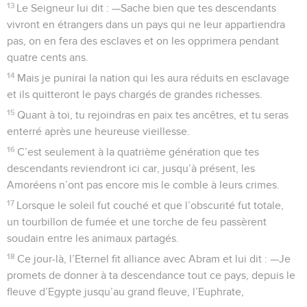
13
Le Seigneur lui dit : —Sache bien que tes descendants
vivront en étrangers dans un pays qui ne leur appartiendra
pas, on en fera des esclaves et on les opprimera pendant
quatre cents ans.
14
Mais je punirai la nation qui les aura réduits en esclavage
et ils quitteront le pays chargés de grandes richesses.
15
Quant à toi, tu rejoindras en paix tes ancêtres, et tu seras
enterré après une heureuse vieillesse.
16
C’est seulement à la quatrième génération que tes
descendants reviendront ici car, jusqu’à présent, les
Amoréens n’ont pas encore mis le comble à leurs crimes.
17
Lorsque le soleil fut couché et que l’obscurité fut totale,
un tourbillon de fumée et une torche de feu passèrent
soudain entre les animaux partagés.
18
Ce jour-là, l’Eternel fit alliance avec Abram et lui dit : —Je
promets de donner à ta descendance tout ce pays, depuis le
fleuve d’Egypte jusqu’au grand fleuve, l’Euphrate,