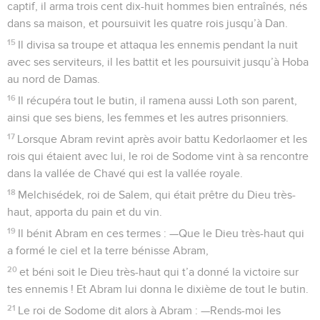
captif, il arma trois cent dix-huit hommes bien entraînés, nés
dans sa maison, et poursuivit les quatre rois jusqu’à Dan.
15
Il divisa sa troupe et attaqua les ennemis pendant la nuit
avec ses serviteurs, il les battit et les poursuivit jusqu’à Hoba
au nord de Damas.
16
Il récupéra tout le butin, il ramena aussi Loth son parent,
ainsi que ses biens, les femmes et les autres prisonniers.
17
Lorsque Abram revint après avoir battu Kedorlaomer et les
rois qui étaient avec lui, le roi de Sodome vint à sa rencontre
dans la vallée de Chavé qui est la vallée royale.
18
Melchisédek, roi de Salem, qui était prêtre du Dieu très-
haut, apporta du pain et du vin.
19
Il bénit Abram en ces termes : —Que le Dieu très-haut qui
a formé le ciel et la terre bénisse Abram,
20
et béni soit le Dieu très-haut qui t’a donné la victoire sur
tes ennemis ! Et Abram lui donna le dixième de tout le butin.
21
Le roi de Sodome dit alors à Abram : —Rends-moi les