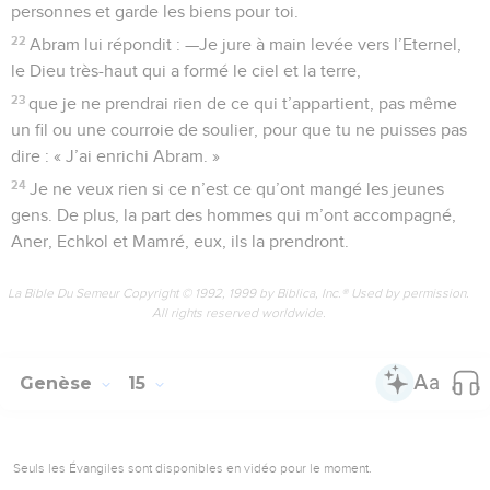
personnes et garde les biens pour toi.
22
Abram lui répondit : —Je jure à main levée vers l’Eternel,
le Dieu très-haut qui a formé le ciel et la terre,
23
que je ne prendrai rien de ce qui t’appartient, pas même
un fil ou une courroie de soulier, pour que tu ne puisses pas
dire : « J’ai enrichi Abram. »
24
Je ne veux rien si ce n’est ce qu’ont mangé les jeunes
gens. De plus, la part des hommes qui m’ont accompagné,
Aner, Echkol et Mamré, eux, ils la prendront.
La Bible Du Semeur Copyright © 1992, 1999 by Biblica, Inc.® Used by permission.
All rights reserved worldwide.
Genèse
15
Seuls les Évangiles sont disponibles en vidéo pour le moment.