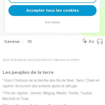
28
Après le déluge Noé vécut encore 350 ans.
Accepter tous les cookies
29
La durée totale de sa vie fut de 950 ans, puis il mourut.
La Bible Du Semeur Copyright © 1992, 1999 by Biblica, Inc.® Used by permission.
Tout refuser
All rights reserved worldwide.
Genèse
10
Seuls les Évangiles sont disponibles en vidéo pour le moment.
Les peuples de la terre
1
Voici l’histoire de la famille des fils de Noé : Sem, Cham et
Japhet. Ils eurent des enfants après le déluge.
2
Fils de Japhet : Gomer, Magog, Madeï, Yavân, Toubal,
Méchek et Tiras.
3