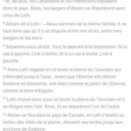
et, de plus, les Cananéens et les Phéréziens habitaient
alors le pays. Alors, les bergers d’Abram se disputèrent avec
ceux de Loth.
8
Abram dit à Loth : —Nous sommes de la même famille. Il ne
faut donc pas qu’il y ait dispute entre moi et toi, entre mes
bergers et les tiens.
9
Séparons-nous plutôt. Tout le pays est à ta disposition. Si tu
vas à gauche, j’irai à droite, et si tu vas à droite, j’irai à
gauche.
10
Alors Loth regarda et vit toute la plaine du *Jourdain qui
s’étendait jusqu’à Tsoar : avant que l’Eternel eût détruit
Sodome et Gomorrhe, elle était comme le jardin de l’Eternel,
comme la terre d’Egypte.
11
Loth choisit donc pour lui toute la plaine du *Jourdain et il
se dirigea vers l’est. Ainsi, ils se séparèrent l’un de l’autre.
12
Abram se fixa dans le pays de Canaan, et Loth s’établit au
milieu des villes de la plaine, dressant ses tentes jusqu’aux
environs de Sodome.