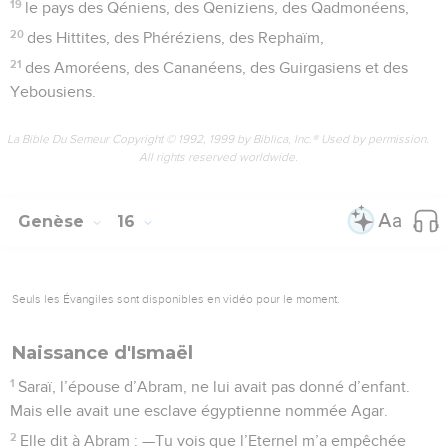
19
le pays des Qéniens, des Qeniziens, des Qadmonéens,
20
des Hittites, des Phéréziens, des Rephaïm,
21
des Amoréens, des Cananéens, des Guirgasiens et des
Yebousiens.
La Bible Du Semeur Copyright © 1992, 1999 by Biblica, Inc.® Used by permission.
All rights reserved worldwide.
Genèse
16
Seuls les Évangiles sont disponibles en vidéo pour le moment.
Naissance d'Ismaël
1
Saraï, l’épouse d’Abram, ne lui avait pas donné d’enfant.
Mais elle avait une esclave égyptienne nommée Agar.
2
Elle dit à Abram : —Tu vois que l’Eternel m’a empêchée