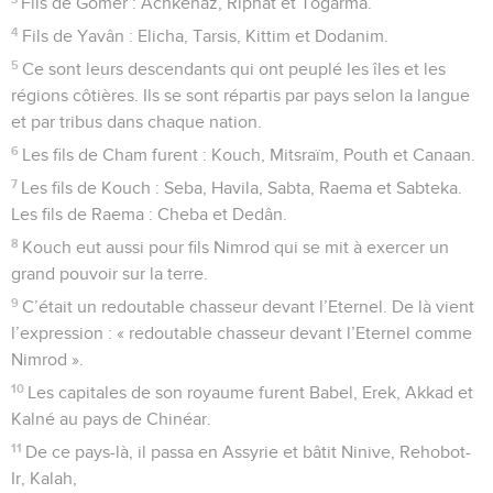
Fils de Gomer : Achkenaz, Riphat et Togarma.
4
Fils de Yavân : Elicha, Tarsis, Kittim et Dodanim.
5
Ce sont leurs descendants qui ont peuplé les îles et les
régions côtières. Ils se sont répartis par pays selon la langue
et par tribus dans chaque nation.
6
Les fils de Cham furent : Kouch, Mitsraïm, Pouth et Canaan.
7
Les fils de Kouch : Seba, Havila, Sabta, Raema et Sabteka.
Les fils de Raema : Cheba et Dedân.
8
Kouch eut aussi pour fils Nimrod qui se mit à exercer un
grand pouvoir sur la terre.
9
C’était un redoutable chasseur devant l’Eternel. De là vient
l’expression : « redoutable chasseur devant l’Eternel comme
Nimrod ».
10
Les capitales de son royaume furent Babel, Erek, Akkad et
Kalné au pays de Chinéar.
11
De ce pays-là, il passa en Assyrie et bâtit Ninive, Rehobot-
Ir, Kalah,