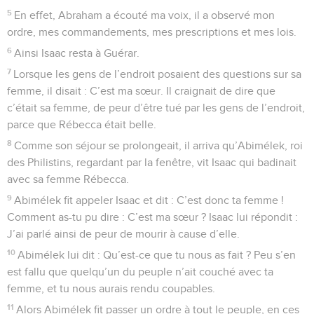
5
En effet, Abraham a écouté ma voix, il a observé mon
ordre, mes commandements, mes prescriptions et mes lois.
6
Ainsi Isaac resta à Guérar.
7
Lorsque les gens de l’endroit posaient des questions sur sa
femme, il disait : C’est ma sœur. Il craignait de dire que
c’était sa femme, de peur d’être tué par les gens de l’endroit,
parce que Rébecca était belle.
8
Comme son séjour se prolongeait, il arriva qu’Abimélek, roi
des Philistins, regardant par la fenêtre, vit Isaac qui badinait
avec sa femme Rébecca.
9
Abimélek fit appeler Isaac et dit : C’est donc ta femme !
Comment as-tu pu dire : C’est ma sœur ? Isaac lui répondit :
J’ai parlé ainsi de peur de mourir à cause d’elle.
10
Abimélek lui dit : Qu’est-ce que tu nous as fait ? Peu s’en
est fallu que quelqu’un du peuple n’ait couché avec ta
femme, et tu nous aurais rendu coupables.
11
Alors Abimélek fit passer un ordre à tout le peuple, en ces