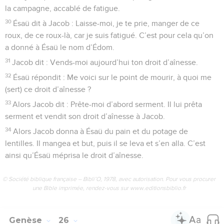
la campagne, accablé de fatigue.
30
Ésaü dit à Jacob : Laisse-moi, je te prie, manger de ce
roux, de ce roux-là, car je suis fatigué. C’est pour cela qu’on
a donné à Ésaü le nom d’Édom.
31
Jacob dit : Vends-moi aujourd’hui ton droit d’aînesse.
32
Ésaü répondit : Me voici sur le point de mourir, à quoi me
(sert) ce droit d’aînesse ?
33
Alors Jacob dit : Prête-moi d’abord serment. Il lui prêta
serment et vendit son droit d’aînesse à Jacob.
34
Alors Jacob donna à Ésaü du pain et du potage de
lentilles. Il mangea et but, puis il se leva et s’en alla. C’est
ainsi qu’Ésaü méprisa le droit d’aînesse.
© Société biblique française – Bibli’O, 1978, avec autorisation. Pour vous procurer
une Bible imprimée, rendez-vous sur www.editionsbiblio.fr
Genèse
26