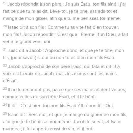
19
Jacob répondit à son père : Je suis Ésaü, ton fils aîné ; j’ai
fait ce que tu m’as dit. Lève-toi, je te prie, assieds-toi et
mange de mon gibier, afin que tu me bénisses toi-même.
20
Isaac dit à son fils : Comme tu as vite fait d’en trouver,
mon fils ! Jacob répondit : C’est que l’Éternel, ton Dieu, a fait
venir le gibier vers moi.
21
Isaac dit à Jacob : Approche donc, et que je te tâte, mon
fils, (pour savoir) si oui ou non tu es bien mon fils Ésaü.
22
Jacob s’approcha de son père Isaac, qui tâta et dit : La
voix est la voix de Jacob, mais les mains sont les mains
d’Ésaü.
23
Il ne le reconnut pas, parce que ses mains étaient velues,
comme celles de son frère Ésaü, et il le bénit.
24
Il dit : C’est bien toi mon fils Ésaü ? Il répondit : Oui.
25
Isaac dit : Sers-moi, et que je mange du gibier de mon fils,
afin que je te bénisse moi-même. Jacob le servit, et Isaac
mangea ; il lui apporta aussi du vin, et il but.