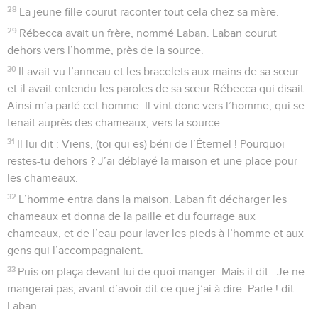
28
La jeune fille courut raconter tout cela chez sa mère.
29
Rébecca avait un frère, nommé Laban. Laban courut
dehors vers l’homme, près de la source.
30
Il avait vu l’anneau et les bracelets aux mains de sa sœur
et il avait entendu les paroles de sa sœur Rébecca qui disait :
Ainsi m’a parlé cet homme. Il vint donc vers l’homme, qui se
tenait auprès des chameaux, vers la source.
31
Il lui dit : Viens, (toi qui es) béni de l’Éternel ! Pourquoi
restes-tu dehors ? J’ai déblayé la maison et une place pour
les chameaux.
32
L’homme entra dans la maison. Laban fit décharger les
chameaux et donna de la paille et du fourrage aux
chameaux, et de l’eau pour laver les pieds à l’homme et aux
gens qui l’accompagnaient.
33
Puis on plaça devant lui de quoi manger. Mais il dit : Je ne
mangerai pas, avant d’avoir dit ce que j’ai à dire. Parle ! dit
Laban.