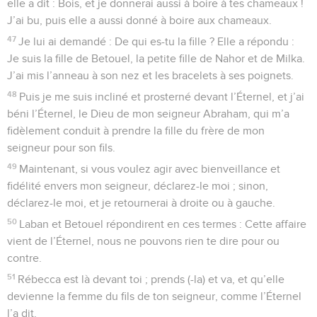
elle a dit : Bois, et je donnerai aussi à boire à tes chameaux !
J’ai bu, puis elle a aussi donné à boire aux chameaux.
47
Je lui ai demandé : De qui es-tu la fille ? Elle a répondu :
Je suis la fille de Betouel, la petite fille de Nahor et de Milka.
J’ai mis l’anneau à son nez et les bracelets à ses poignets.
48
Puis je me suis incliné et prosterné devant l’Éternel, et j’ai
béni l’Éternel, le Dieu de mon seigneur Abraham, qui m’a
fidèlement conduit à prendre la fille du frère de mon
seigneur pour son fils.
49
Maintenant, si vous voulez agir avec bienveillance et
fidélité envers mon seigneur, déclarez-le moi ; sinon,
déclarez-le moi, et je retournerai à droite ou à gauche.
50
Laban et Betouel répondirent en ces termes : Cette affaire
vient de l’Éternel, nous ne pouvons rien te dire pour ou
contre.
51
Rébecca est là devant toi ; prends (-la) et va, et qu’elle
devienne la femme du fils de ton seigneur, comme l’Éternel
l’a dit.