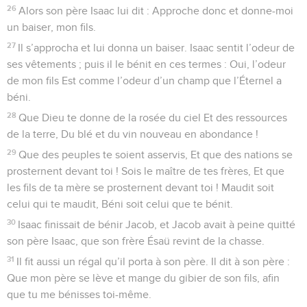
26
Alors son père Isaac lui dit : Approche donc et donne-moi
un baiser, mon fils.
27
Il s’approcha et lui donna un baiser. Isaac sentit l’odeur de
ses vêtements ; puis il le bénit en ces termes : Oui, l’odeur
de mon fils Est comme l’odeur d’un champ que l’Éternel a
béni.
28
Que Dieu te donne de la rosée du ciel Et des ressources
de la terre, Du blé et du vin nouveau en abondance !
29
Que des peuples te soient asservis, Et que des nations se
prosternent devant toi ! Sois le maître de tes frères, Et que
les fils de ta mère se prosternent devant toi ! Maudit soit
celui qui te maudit, Béni soit celui que te bénit.
30
Isaac finissait de bénir Jacob, et Jacob avait à peine quitté
son père Isaac, que son frère Ésaü revint de la chasse.
31
Il fit aussi un régal qu’il porta à son père. Il dit à son père :
Que mon père se lève et mange du gibier de son fils, afin
que tu me bénisses toi-même.