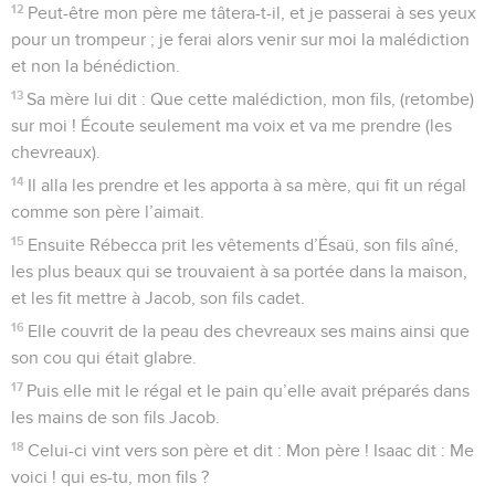
12
Peut-être mon père me tâtera-t-il, et je passerai à ses yeux
pour un trompeur ; je ferai alors venir sur moi la malédiction
et non la bénédiction.
13
Sa mère lui dit : Que cette malédiction, mon fils, (retombe)
sur moi ! Écoute seulement ma voix et va me prendre (les
chevreaux).
14
Il alla les prendre et les apporta à sa mère, qui fit un régal
comme son père l’aimait.
15
Ensuite Rébecca prit les vêtements d’Ésaü, son fils aîné,
les plus beaux qui se trouvaient à sa portée dans la maison,
et les fit mettre à Jacob, son fils cadet.
16
Elle couvrit de la peau des chevreaux ses mains ainsi que
son cou qui était glabre.
17
Puis elle mit le régal et le pain qu’elle avait préparés dans
les mains de son fils Jacob.
18
Celui-ci vint vers son père et dit : Mon père ! Isaac dit : Me
voici ! qui es-tu, mon fils ?