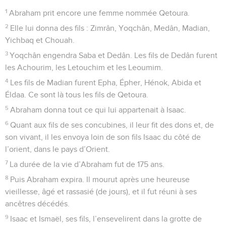
1
Abraham prit encore une femme nommée Qetoura.
2
Elle lui donna des fils : Zimrân, Yoqchân, Medân, Madian,
Yichbaq et Chouah.
3
Yoqchân engendra Saba et Dedân. Les fils de Dedân furent
les Achourim, les Letouchim et les Leoumim.
4
Les fils de Madian furent Epha, Épher, Hénok, Abida et
Éldaa. Ce sont là tous les fils de Qetoura.
5
Abraham donna tout ce qui lui appartenait à Isaac.
6
Quant aux fils de ses concubines, il leur fit des dons et, de
son vivant, il les envoya loin de son fils Isaac du côté de
l’orient, dans le pays d’Orient.
7
La durée de la vie d’Abraham fut de 175 ans.
8
Puis Abraham expira. Il mourut après une heureuse
vieillesse, âgé et rassasié (de jours), et il fut réuni à ses
ancêtres décédés.
9
Isaac et Ismaël, ses fils, l’ensevelirent dans la grotte de