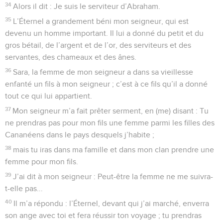
34
Alors il dit : Je suis le serviteur d’Abraham.
35
L’Éternel a grandement béni mon seigneur, qui est
devenu un homme important. Il lui a donné du petit et du
gros bétail, de l’argent et de l’or, des serviteurs et des
servantes, des chameaux et des ânes.
36
Sara, la femme de mon seigneur a dans sa vieillesse
enfanté un fils à mon seigneur ; c’est à ce fils qu’il a donné
tout ce qui lui appartient.
37
Mon seigneur m’a fait prêter serment, en (me) disant : Tu
ne prendras pas pour mon fils une femme parmi les filles des
Cananéens dans le pays desquels j’habite ;
38
mais tu iras dans ma famille et dans mon clan prendre une
femme pour mon fils.
39
J’ai dit à mon seigneur : Peut-être la femme ne me suivra-
t-elle pas...
40
Il m’a répondu : l’Éternel, devant qui j’ai marché, enverra
son ange avec toi et fera réussir ton voyage ; tu prendras