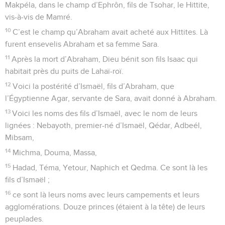
Makpéla, dans le champ d’Ephrôn, fils de Tsohar, le Hittite,
vis-à-vis de Mamré.
10
C’est le champ qu’Abraham avait acheté aux Hittites. Là
furent ensevelis Abraham et sa femme Sara.
11
Après la mort d’Abraham, Dieu bénit son fils Isaac qui
habitait près du puits de Lahaï-roï.
12
Voici la postérité d’Ismaël, fils d’Abraham, que
l’Égyptienne Agar, servante de Sara, avait donné à Abraham.
13
Voici les noms des fils d’Ismaël, avec le nom de leurs
lignées : Nebayoth, premier-né d’Ismaël, Qédar, Adbeél,
Mibsam,
14
Michma, Douma, Massa,
15
Hadad, Téma, Yetour, Naphich et Qedma. Ce sont là les
fils d’Ismaël ;
16
ce sont là leurs noms avec leurs campements et leurs
agglomérations. Douze princes (étaient à la tête) de leurs
peuplades.