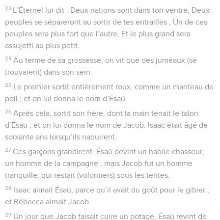
23
L’Éternel lui dit : Deux nations sont dans ton ventre, Deux
peuples se sépareront au sortir de tes entrailles ; Un de ces
peuples sera plus fort que l’autre, Et le plus grand sera
assujetti au plus petit.
24
Au terme de sa grossesse, on vit que des jumeaux (se
trouvaient) dans son sein.
25
Le premier sortit entièrement roux, comme un manteau de
poil ; et on lui donna le nom d’Ésaü.
26
Après cela, sortit son frère, dont la main tenait le talon
d’Ésaü ; et on lui donna le nom de Jacob. Isaac était âgé de
soixante ans lorsqu’ils naquirent.
27
Ces garçons grandirent. Ésaü devint un habile chasseur,
un homme de la campagne ; mais Jacob fut un homme
tranquille, qui restait (volontiers) sous les tentes.
28
Isaac aimait Ésaü, parce qu’il avait du goût pour le gibier ;
et Rébecca aimait Jacob.
29
Un jour que Jacob faisait cuire un potage, Ésaü revint de