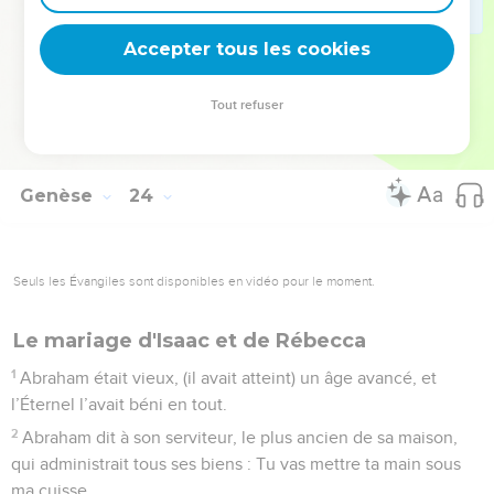
20
Le champ et la grotte qui s’y trouve demeurèrent à
Accepter tous les cookies
Abraham comme propriété funéraire (achetée) aux Hittites.
© Société biblique française – Bibli’O, 1978, avec autorisation. Pour vous procurer
Tout refuser
une Bible imprimée, rendez-vous sur www.editionsbiblio.fr
Genèse
24
Seuls les Évangiles sont disponibles en vidéo pour le moment.
Le mariage d'Isaac et de Rébecca
1
Abraham était vieux, (il avait atteint) un âge avancé, et
l’Éternel l’avait béni en tout.
2
Abraham dit à son serviteur, le plus ancien de sa maison,
qui administrait tous ses biens : Tu vas mettre ta main sous
ma cuisse,