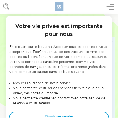
accepte-le de ma part ; et j’y ensevelirai le corps de ma
femme.
Segond 1978 (Colombe)
14
Mais Ephrôn répondit à Abraham :
Votre vie privée est importante
Genèse
23
15
Mon Seigneur, écoute-moi ! Une terre de 400 sicles
pour nous
d’argent, qu’est-ce que cela entre toi et moi ? Ensevelis le
corps de ta femme !
En cliquant sur le bouton « Accepter tous les cookies », vous
16
Abraham entendit Ephrôn et lui pesa l’argent qu’il avait
acceptez que TopChrétien utilise des traceurs (comme des
mentionné, en présence des Hittites : 400 sicles d’argent
cookies ou l'identifiant unique de votre compte utilisateur) et
ayant cours dans le commerce.
traite vos données à caractère personnel (comme vos
données de navigation et les informations renseignées dans
17
Ainsi le champ d’Ephrôn à Makpéla, vis-à-vis de Mamré, le
votre compte utilisateur) dans les buts suivants :
champ et la grotte qui s’y trouve, tous les arbres situés dans
les limites du champ,
Mesurer l'audience de notre service
Vous permettre d'utiliser des services tiers tels que de la
18
devinrent la propriété d’Abraham, sous les yeux des
vidéo, des cartes du monde…
Hittites et de tous ceux qui entraient par la porte de la ville.
Vous permettre d'entrer en contact avec notre service de
19
relation aux utilisateurs.
Après cela, Abraham ensevelit sa femme Sara dans la
grotte du champ de Makpéla, vis-à-vis de Mamré, c’est-à-dire
Hébron, dans le pays de Canaan.
Choisir mes cookies