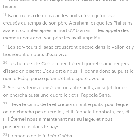
habita.
18
Isaac creusa de nouveau les puits d’eau qu’on avait
creusés du temps de son père Abraham, et que les Philistins
avaient comblés après la mort d’Abraham. Il les appela des
mêmes noms dont son père les avait appelés.
19
Les serviteurs d’Isaac creusèrent encore dans le vallon et y
trouvèrent un puits d’eau vive.
20
Les bergers de Guérar cherchèrent querelle aux bergers
d’Isaac en disant : L’eau est à nous ! Il donna donc au puits le
nom d’Esèq, parce qu’on s’était disputé avec lui.
21
Ses serviteurs creusèrent un autre puits, au sujet duquel
on chercha aussi une querelle ; et il l’appela Sitna.
22
Il leva le camp de là et creusa un autre puits, pour lequel
on ne chercha pas querelle ; et il l’appela Rehoboth, car, dit-
il, l’Éternel nous a maintenant mis au large, et nous
prospérerons dans le pays.
23
Il remonta de là à Beér-Chéba.