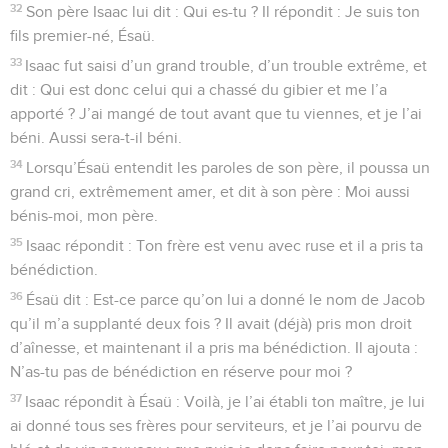
32
Son père Isaac lui dit : Qui es-tu ? Il répondit : Je suis ton
fils premier-né, Ésaü.
33
Isaac fut saisi d’un grand trouble, d’un trouble extrême, et
dit : Qui est donc celui qui a chassé du gibier et me l’a
apporté ? J’ai mangé de tout avant que tu viennes, et je l’ai
béni. Aussi sera-t-il béni.
34
Lorsqu’Ésaü entendit les paroles de son père, il poussa un
grand cri, extrêmement amer, et dit à son père : Moi aussi
bénis-moi, mon père.
35
Isaac répondit : Ton frère est venu avec ruse et il a pris ta
bénédiction.
36
Ésaü dit : Est-ce parce qu’on lui a donné le nom de Jacob
qu’il m’a supplanté deux fois ? Il avait (déjà) pris mon droit
d’aînesse, et maintenant il a pris ma bénédiction. Il ajouta :
N’as-tu pas de bénédiction en réserve pour moi ?
37
Isaac répondit à Ésaü : Voilà, je l’ai établi ton maître, je lui
ai donné tous ses frères pour serviteurs, et je l’ai pourvu de