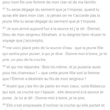
pour mon fils une femme de mon clan et de ma famille.
41
Tu seras dégagé du serment que je t’impose, quand tu
auras été dans mon clan ; si jamais on ne t’accorde pas la
jeune fille tu seras dégagé du serment que je t’impose.
42
Je suis arrivé aujourd’hui à la source et j’ai dit : Éternel,
Dieu de mon seigneur Abraham, si tu daignes faire réussir le
voyage que j’accomplis,
43
me voici placé près de la source d’eau : que la jeune fille
qui sortira pour puiser, à qui je dirai : Donne-moi à boire, je te
prie, un peu de ta cruche,
44
et qui me répondra : Bois toi-même, et je puiserai aussi
pour tes chameaux ! – que cette jeune fille soit la femme
que l’Éternel a destinée au fils de mon seigneur !
45
Avant que j’aie fini de parler en mon cœur, voilà Rébecca
qui sort, sa cruche sur l’épaule ; elle descend à la source et
puise. Je lui ai dit : Donne-moi à boire, je te prie.
46
Elle s’est empressée d’incliner la cruche qu’elle portait et