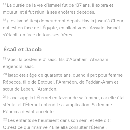
17
La durée de la vie d’Ismaël fut de 137 ans. Il expira et
mourut, et il fut réuni à ses ancêtres décédés.
18
(Les Ismaélites) demeurèrent depuis Havila jusqu’à Chour,
qui est en face de l’Égypte, en allant vers l’Assyrie. Ismaël
s’établit en face de tous ses frères.
Ésaü et Jacob
19
Voici la postérité d’Isaac, fils d’Abraham. Abraham
engendra Isaac.
20
Isaac était âgé de quarante ans, quand il prit pour femme
Rébecca, fille de Betouel, l’Araméen, de Paddân-Aram et
sœur de Laban, l’Araméen.
21
Isaac supplia l’Éternel en faveur de sa femme, car elle était
stérile, et l’Éternel entendit sa supplication. Sa femme
Rébecca devint enceinte.
22
Les enfants se heurtaient dans son sein, et elle dit :
Qu’est-ce qui m’arrive ? Elle alla consulter l’Éternel.