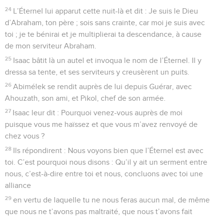
24
L’Éternel lui apparut cette nuit-là et dit : Je suis le Dieu
d’Abraham, ton père ; sois sans crainte, car moi je suis avec
toi ; je te bénirai et je multiplierai ta descendance, à cause
de mon serviteur Abraham.
25
Isaac bâtit là un autel et invoqua le nom de l’Éternel. Il y
dressa sa tente, et ses serviteurs y creusèrent un puits.
26
Abimélek se rendit auprès de lui depuis Guérar, avec
Ahouzath, son ami, et Pikol, chef de son armée.
27
Isaac leur dit : Pourquoi venez-vous auprès de moi
puisque vous me haïssez et que vous m’avez renvoyé de
chez vous ?
28
Ils répondirent : Nous voyons bien que l’Éternel est avec
toi. C’est pourquoi nous disons : Qu’il y ait un serment entre
nous, c’est-à-dire entre toi et nous, concluons avec toi une
alliance
29
en vertu de laquelle tu ne nous feras aucun mal, de même
que nous ne t’avons pas maltraité, que nous t’avons fait