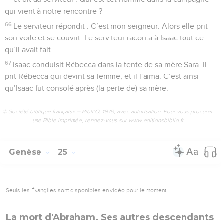
qui vient à notre rencontre ?
66
Le serviteur répondit : C’est mon seigneur. Alors elle prit
son voile et se couvrit. Le serviteur raconta à Isaac tout ce
qu’il avait fait.
67
Isaac conduisit Rébecca dans la tente de sa mère Sara. Il
prit Rébecca qui devint sa femme, et il l’aima. C’est ainsi
qu’Isaac fut consolé après (la perte de) sa mère.
© Société biblique française – Bibli’O, 1978, avec autorisation. Pour vous procurer
une Bible imprimée, rendez-vous sur www.editionsbiblio.fr
Genèse
25
Seuls les Évangiles sont disponibles en vidéo pour le moment.
La mort d'Abraham. Ses autres descendants