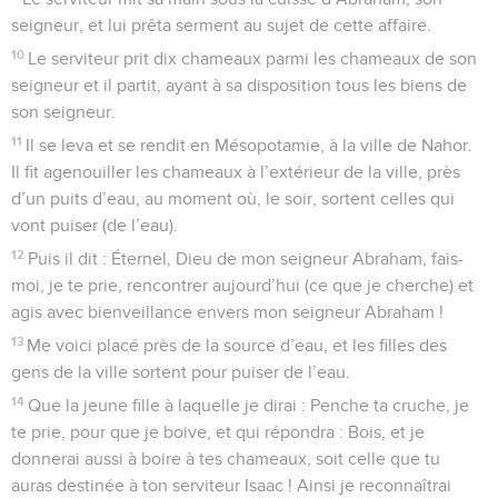
seigneur, et lui prêta serment au sujet de cette affaire.
10
Le serviteur prit dix chameaux parmi les chameaux de son
seigneur et il partit, ayant à sa disposition tous les biens de
son seigneur.
11
Il se leva et se rendit en Mésopotamie, à la ville de Nahor.
Il fit agenouiller les chameaux à l’extérieur de la ville, près
d’un puits d’eau, au moment où, le soir, sortent celles qui
vont puiser (de l’eau).
12
Puis il dit : Éternel, Dieu de mon seigneur Abraham, fais-
moi, je te prie, rencontrer aujourd’hui (ce que je cherche) et
agis avec bienveillance envers mon seigneur Abraham !
13
Me voici placé près de la source d’eau, et les filles des
gens de la ville sortent pour puiser de l’eau.
14
Que la jeune fille à laquelle je dirai : Penche ta cruche, je
te prie, pour que je boive, et qui répondra : Bois, et je
donnerai aussi à boire à tes chameaux, soit celle que tu
auras destinée à ton serviteur Isaac ! Ainsi je reconnaîtrai