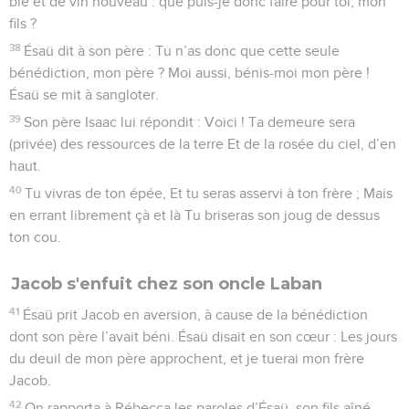
blé et de vin nouveau : que puis-je donc faire pour toi, mon
fils ?
38
Ésaü dit à son père : Tu n’as donc que cette seule
bénédiction, mon père ? Moi aussi, bénis-moi mon père !
Ésaü se mit à sangloter.
39
Son père Isaac lui répondit : Voici ! Ta demeure sera
(privée) des ressources de la terre Et de la rosée du ciel, d’en
haut.
40
Tu vivras de ton épée, Et tu seras asservi à ton frère ; Mais
en errant librement çà et là Tu briseras son joug de dessus
ton cou.
Jacob s'enfuit chez son oncle Laban
41
Ésaü prit Jacob en aversion, à cause de la bénédiction
dont son père l’avait béni. Ésaü disait en son cœur : Les jours
du deuil de mon père approchent, et je tuerai mon frère
Jacob.
42
On rapporta à Rébecca les paroles d’Ésaü, son fils aîné.