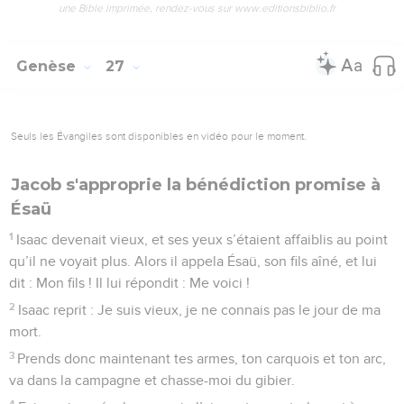
une Bible imprimée, rendez-vous sur www.editionsbiblio.fr
Genèse
27
Seuls les Évangiles sont disponibles en vidéo pour le moment.
Jacob s'approprie la bénédiction promise à
Ésaü
1
Isaac devenait vieux, et ses yeux s’étaient affaiblis au point
qu’il ne voyait plus. Alors il appela Ésaü, son fils aîné, et lui
dit : Mon fils ! Il lui répondit : Me voici !
2
Isaac reprit : Je suis vieux, je ne connais pas le jour de ma
mort.
3
Prends donc maintenant tes armes, ton carquois et ton arc,
va dans la campagne et chasse-moi du gibier.
4