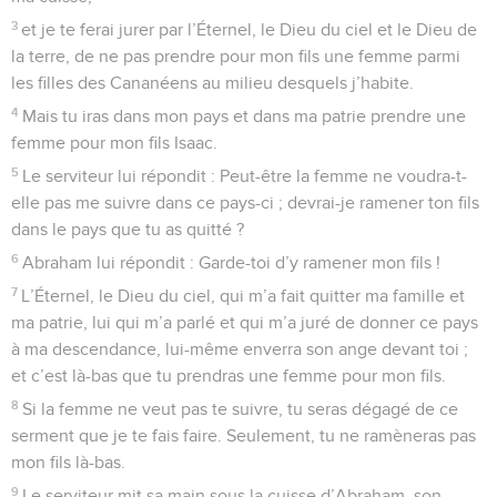
3
et je te ferai jurer par l’Éternel, le Dieu du ciel et le Dieu de
la terre, de ne pas prendre pour mon fils une femme parmi
les filles des Cananéens au milieu desquels j’habite.
4
Mais tu iras dans mon pays et dans ma patrie prendre une
femme pour mon fils Isaac.
5
Le serviteur lui répondit : Peut-être la femme ne voudra-t-
elle pas me suivre dans ce pays-ci ; devrai-je ramener ton fils
dans le pays que tu as quitté ?
6
Abraham lui répondit : Garde-toi d’y ramener mon fils !
7
L’Éternel, le Dieu du ciel, qui m’a fait quitter ma famille et
ma patrie, lui qui m’a parlé et qui m’a juré de donner ce pays
à ma descendance, lui-même enverra son ange devant toi ;
et c’est là-bas que tu prendras une femme pour mon fils.
8
Si la femme ne veut pas te suivre, tu seras dégagé de ce
serment que je te fais faire. Seulement, tu ne ramèneras pas
mon fils là-bas.
9
Le serviteur mit sa main sous la cuisse d’Abraham, son