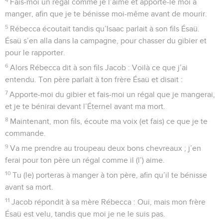
Fais-moi un régal comme je l’aime et apporte-le moi à
manger, afin que je te bénisse moi-même avant de mourir.
5
Rébecca écoutait tandis qu’Isaac parlait à son fils Ésaü.
Ésaü s’en alla dans la campagne, pour chasser du gibier et
pour le rapporter.
6
Alors Rébecca dit à son fils Jacob : Voilà ce que j’ai
entendu. Ton père parlait à ton frère Ésaü et disait :
7
Apporte-moi du gibier et fais-moi un régal que je mangerai,
et je te bénirai devant l’Éternel avant ma mort.
8
Maintenant, mon fils, écoute ma voix (et fais) ce que je te
commande.
9
Va me prendre au troupeau deux bons chevreaux ; j’en
ferai pour ton père un régal comme il (l’) aime.
10
Tu (le) porteras à manger à ton père, afin qu’il te bénisse
avant sa mort.
11
Jacob répondit à sa mère Rébecca : Oui, mais mon frère
Ésaü est velu, tandis que moi je ne le suis pas.