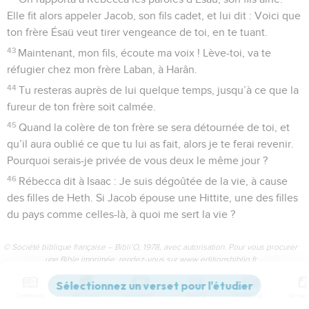
Elle fit alors appeler Jacob, son fils cadet, et lui dit : Voici que
ton frère Ésaü veut tirer vengeance de toi, en te tuant.
43
Maintenant, mon fils, écoute ma voix ! Lève-toi, va te
réfugier chez mon frère Laban, à Harân.
44
Tu resteras auprès de lui quelque temps, jusqu’à ce que la
fureur de ton frère soit calmée.
45
Quand la colère de ton frère se sera détournée de toi, et
qu’il aura oublié ce que tu lui as fait, alors je te ferai revenir.
Pourquoi serais-je privée de vous deux le même jour ?
46
Rébecca dit à Isaac : Je suis dégoûtée de la vie, à cause
des filles de Heth. Si Jacob épouse une Hittite, une des filles
du pays comme celles-là, à quoi me sert la vie ?
© Société biblique française – Bibli’O, 1978, avec autorisation. Pour vous procurer
une Bible imprimée, rendez-vous sur www.editionsbiblio.fr
Contenus
Versions
Commentaires
Strong
Dictionnaire
Genèse
28