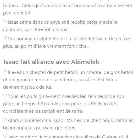
termes : Celui qui touchera à cet homme et à sa femme sera
puni de mort.
12
Isaac sema dans ce pays et il récolta cette année le
centuple, car l’Éternel le bénit.
13
Cet homme devint riche et il alla s’enrichissant de plus en
plus, au point d’être vraiment fort riche.
Isaac fait alliance avec Abimélek
14
Il avait un cheptel de petit bétail, un cheptel de gros bétail
et un grand nombre de serviteurs ; aussi les Philistins
devinrent jaloux de lui.
15
Tous les puits qu’avaient creusés les serviteurs de son
père, au temps d’Abraham, son père, les Philistins les
comblèrent et les remplirent de terre.
16
Alors Abimélek dit à Isaac : Va-t’en de chez nous, car tu es
beaucoup plus puissant que nous.
17
Isaac partit de là et campa dans le vallon de Guérar, où il