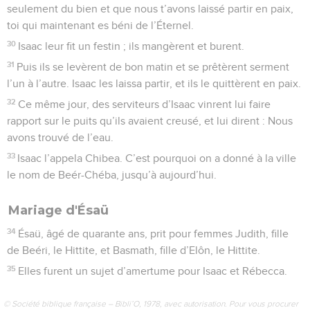
seulement du bien et que nous t’avons laissé partir en paix,
toi qui maintenant es béni de l’Éternel.
30
Isaac leur fit un festin ; ils mangèrent et burent.
31
Puis ils se levèrent de bon matin et se prêtèrent serment
l’un à l’autre. Isaac les laissa partir, et ils le quittèrent en paix.
32
Ce même jour, des serviteurs d’Isaac vinrent lui faire
rapport sur le puits qu’ils avaient creusé, et lui dirent : Nous
avons trouvé de l’eau.
33
Isaac l’appela Chibea. C’est pourquoi on a donné à la ville
le nom de Beér-Chéba, jusqu’à aujourd’hui.
Mariage d'Ésaü
34
Ésaü, âgé de quarante ans, prit pour femmes Judith, fille
de Beéri, le Hittite, et Basmath, fille d’Elôn, le Hittite.
35
Elles furent un sujet d’amertume pour Isaac et Rébecca.
© Société biblique française – Bibli’O, 1978, avec autorisation. Pour vous procurer