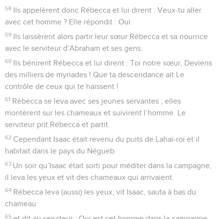
58
Ils appelèrent donc Rébecca et lui dirent : Veux-tu aller
avec cet homme ? Elle répondit : Oui.
59
Ils laissèrent alors partir leur sœur Rébecca et sa nourrice
avec le serviteur d’Abraham et ses gens.
60
Ils bénirent Rébecca et lui dirent : Toi notre sœur, Deviens
des milliers de myriades ! Que ta descendance ait Le
contrôle de ceux qui te haïssent !
61
Rébecca se leva avec ses jeunes servantes ; elles
montèrent sur les chameaux et suivirent l’homme. Le
serviteur prit Rébecca et partit.
62
Cependant Isaac était revenu du puits de Lahaï-roï et il
habitait dans le pays du Négueb.
63
Un soir qu’Isaac était sorti pour méditer dans la campagne,
il leva les yeux et vit des chameaux qui arrivaient.
64
Rébecca leva (aussi) les yeux, vit Isaac, sauta à bas du
chameau
65
et dit au serviteur : Qui est cet homme dans la campagne