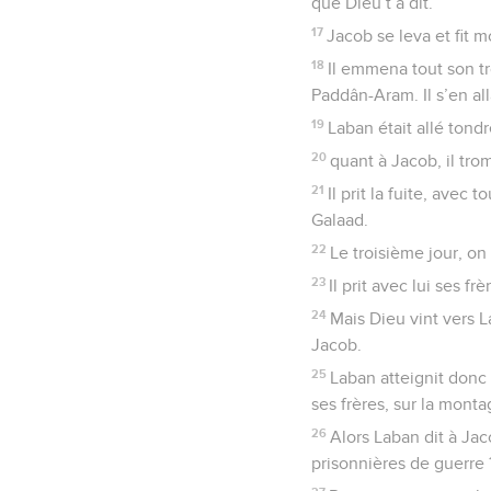
que Dieu t’a dit.
17
Jacob se leva et fit 
18
Il emmena tout son tro
Paddân-Aram. Il s’en al
19
Laban était allé tondr
20
quant à Jacob, il tro
21
Il prit la fuite, avec 
Galaad.
22
Le troisième jour, on 
23
Il prit avec lui ses f
24
Mais Dieu vint vers L
Jacob.
25
Laban atteignit donc 
ses frères, sur la mont
26
Alors Laban dit à Ja
prisonnières de guerre 