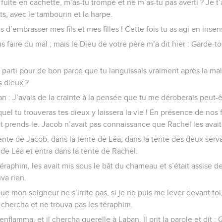
 fuite en cachette, m’as-tu trompé et ne m’as-tu pas averti ? Je t’a
ts, avec le tambourin et la harpe.
 d’embrasser mes fils et mes filles ! Cette fois tu as agi en insen
us faire du mal ; mais le Dieu de votre père m’a dit hier : Garde-t
parti pour de bon parce que tu languissais vraiment après la ma
s dieux ?
 : J’avais de la crainte à la pensée que tu me déroberais peut-êtr
uel tu trouveras tes dieux y laissera la vie ! En présence de nos 
et prends-le. Jacob n’avait pas connaissance que Rachel les avait
ente de Jacob, dans la tente de Léa, dans la tente des deux serva
te de Léa et entra dans la tente de Rachel.
téraphim, les avait mis sous le bât du chameau et s’était assise d
uva rien.
Que mon seigneur ne s’irrite pas, si je ne puis me lever devant toi, 
 chercha et ne trouva pas les téraphim.
nflamma, et il chercha querelle à Laban. Il prit la parole et dit :