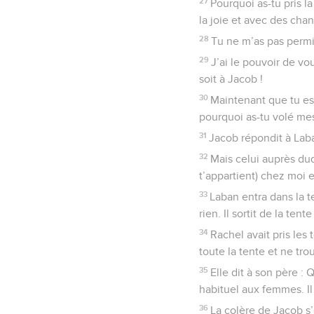
27
Pourquoi as-tu pris la
la joie et avec des chan
28
Tu ne m’as pas permis
29
J’ai le pouvoir de vo
soit à Jacob !
30
Maintenant que tu es 
pourquoi as-tu volé me
31
Jacob répondit à Laban
32
Mais celui auprès duq
t’appartient) chez moi 
33
Laban entra dans la t
rien. Il sortit de la ten
34
Rachel avait pris les 
toute la tente et ne tro
35
Elle dit à son père : 
habituel aux femmes. Il
36
La colère de Jacob s’e