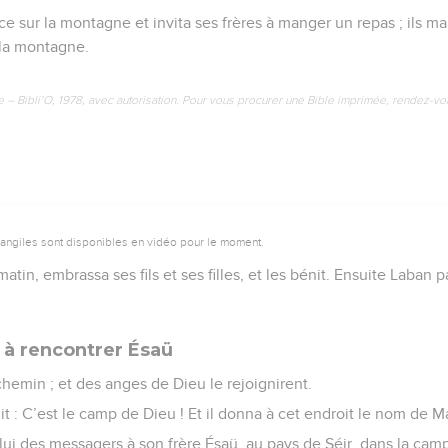
fice sur la montagne et invita ses frères à manger un repas ; ils 
r la montagne.
e – Bibli’O, 1978, avec autorisation. Pour vous procurer une Bible imprimée, rendez-vo
vangiles sont disponibles en vidéo pour le moment.
tin, embrassa ses fils et ses filles, et les bénit. Ensuite Laban p
 à rencontrer Ésaü
hemin ; et des anges de Dieu le rejoignirent.
it : C’est le camp de Dieu ! Et il donna à cet endroit le nom de 
ui des messagers à son frère Ésaü, au pays de Séir, dans la ca