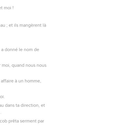
et moi !
au ; et ils mangèrent là
ui a donné le nom de
sur moi, quand nous nous
t affaire à un homme,
oi.
 dans ta direction, et
.
acob prêta serment par