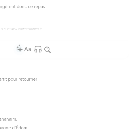
mangèrent donc ce repas
us sur www.editionsbiblio.fr
artit pour retourner
Mahanaïm.
mpagne d’Édom.