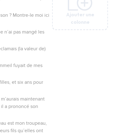
Ajouter une
Ajouter une
Ajouter une
Ajouter une
Ajouter une
Ajouter une
ison ? Montre-le moi ici
colonne
colonne
colonne
colonne
colonne
colonne
 je n’ai pas mangé les
clamais (la valeur de)
sommeil fuyait de mes
illes, et six ans pour
u m’aurais maintenant
r il a prononcé son
upeau est mon troupeau,
eurs fils qu’elles ont