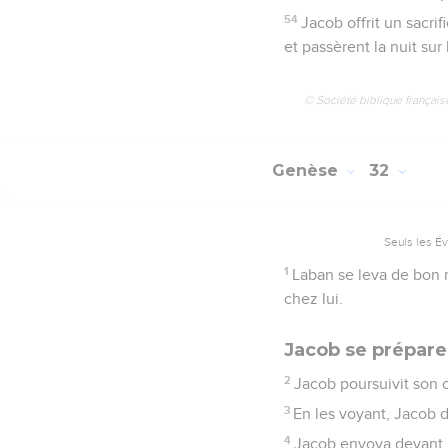
54
Jacob offrit un sacri
et passèrent la nuit su
© Société biblique français
Genèse
32
Seuls les É
1
Laban se leva de bon ma
chez lui.
Jacob se prépare
2
Jacob poursuivit son c
3
En les voyant, Jacob d
4
Jacob envoya devant l