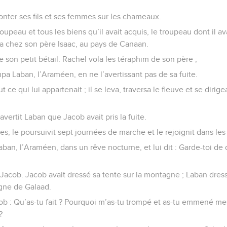
monter ses fils et ses femmes sur les chameaux.
upeau et tous les biens qu’il avait acquis, le troupeau dont il avai
la chez son père Isaac, au pays de Canaan.
e son petit bétail. Rachel vola les téraphim de son père ;
mpa Laban, l’Araméen, en ne l’avertissant pas de sa fuite.
tout ce qui lui appartenait ; il se leva, traversa le fleuve et se diri
avertit Laban que Jacob avait pris la fuite.
rères, le poursuivit sept journées de marche et le rejoignit dans l
aban, l’Araméen, dans un rêve nocturne, et lui dit : Garde-toi de 
Jacob. Jacob avait dressé sa tente sur la montagne ; Laban dress
agne de Galaad.
cob : Qu’as-tu fait ? Pourquoi m’as-tu trompé et as-tu emmené me
?