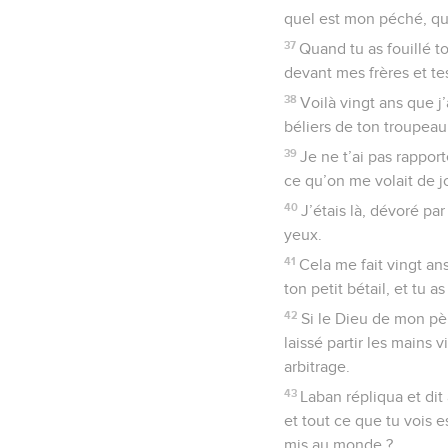
quel est mon péché, qu
37
Quand tu as fouillé to
devant mes frères et tes
38
Voilà vingt ans que j’
béliers de ton troupeau
39
Je ne t’ai pas rappor
ce qu’on me volait de j
40
J’étais là, dévoré par
yeux.
41
Cela me fait vingt ans
ton petit bétail, et tu a
42
Si le Dieu de mon pèr
laissé partir les mains 
arbitrage.
43
Laban répliqua et dit 
et tout ce que tu vois es
mis au monde ?