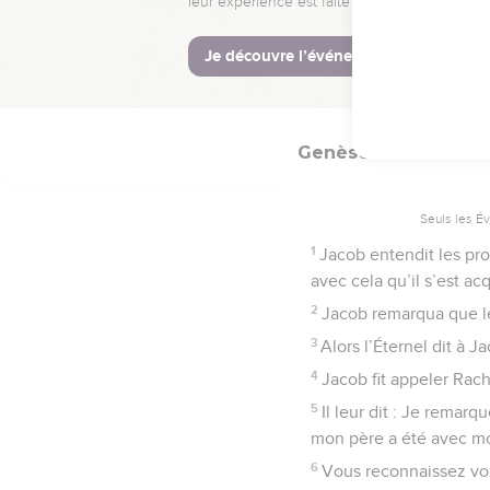
des chameaux et des â
© Société biblique français
Genèse
31
Seuls les É
1
Jacob entendit les prop
avec cela qu’il s’est ac
2
Jacob remarqua que le
3
Alors l’Éternel dit à J
4
Jacob fit appeler Rach
5
Il leur dit : Je remar
mon père a été avec mo
6
Vous reconnaissez vou