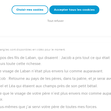
nes.
Accepter tous les cookies
Choisir mes cookies
e – Bibli’O, 1978, avec autorisation. Pour vous procurer une Bible imprimée, rendez-vo
Tout refuser
vangiles sont disponibles en vidéo pour le moment.
os des fils de Laban, qui disaient : Jacob a pris tout ce qui était 
quis toute cette richesse.
 visage de Laban n’était plus envers lui comme auparavant.
acob : Retourne au pays de tes pères, dans ta patrie, et je serai av
el et Léa qui étaient aux champs près de son petit bétail.
que que le visage de votre père n’est plus envers moi comme aupa
i.
s-mêmes que j’ai servi votre père de toutes mes forces.