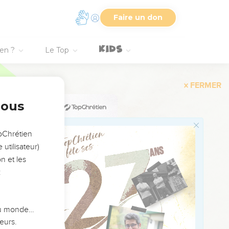
re le reste du petit
Faire un don
bandes blanches, mettant
ien ?
Le Top
nait boire le petit
tachetés et marquetés.
nous
t ce qui était foncé
l de Laban.
opChrétien
nches dans les auges,
utilisateur)
n et les
ent pour Laban, et les
:
 du monde…
eurs.
es et des serviteurs,