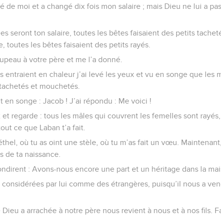
ué de moi et a changé dix fois mon salaire ; mais Dieu ne lui a pa
ées seront ton salaire, toutes les bêtes faisaient des petits tachetés
e, toutes les bêtes faisaient des petits rayés.
oupeau à votre père et me l’a donné.
 entraient en chaleur j’ai levé les yeux et vu en songe que les 
 tachetés et mouchetés.
 en songe : Jacob ! J’ai répondu : Me voici !
ux et regarde : tous les mâles qui couvrent les femelles sont rayés
tout ce que Laban t’a fait.
éthel, où tu as oint une stèle, où tu m’as fait un vœu. Maintenant,
s de ta naissance.
ondirent : Avons-nous encore une part et un héritage dans la ma
onsidérées par lui comme des étrangères, puisqu’il nous a ven
 Dieu a arrachée à notre père nous revient à nous et à nos fils. 