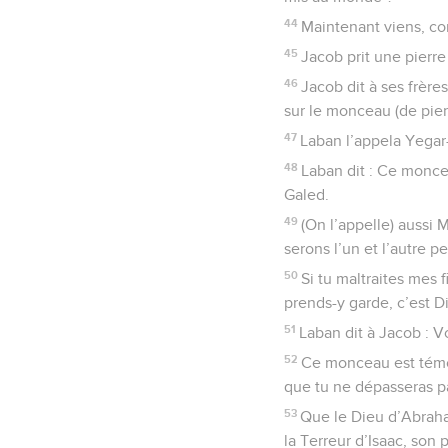
44
Maintenant viens, con
45
Jacob prit une pierre 
46
Jacob dit à ses frère
sur le monceau (de pier
47
Laban l’appela Yegar
48
Laban dit : Ce monce
Galed.
49
(On l’appelle) aussi 
serons l’un et l’autre p
50
Si tu maltraites mes 
prends-y garde, c’est Di
51
Laban dit à Jacob : Vo
52
Ce monceau est témoi
que tu ne dépasseras pa
53
Que le Dieu d’Abraha
la Terreur d’Isaac, son 