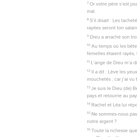
7
Or votre père s’est jo
mal.
8
S’il disait : Les tachet
rayées seront ton salair
9
Dieu a arraché son tr
10
Au temps où les bêtes
femelles étaient rayés,
11
L’ange de Dieu m’a dit
12
Il a dit : Lève les ye
mouchetés ; car j’ai vu 
13
Je suis le Dieu (de) B
pays et retourne au pay
14
Rachel et Léa lui rép
15
Ne sommes-nous pas c
notre argent ?
16
Toute la richesse que