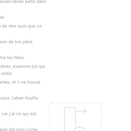
urais laissé partir dans
sé.
oi de dire quoi que ce
ison de ton père,
e tes filles.
frères, examine (ce qui
 volés.
ntes, et il ne trouva
essus. Laban fouilla
car j’ai ce qui est
 Quel est mon crime,