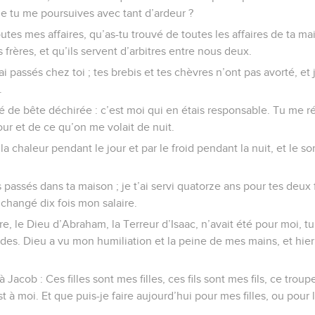
e tu me poursuives avec tant d’ardeur ?
utes mes affaires, qu’as-tu trouvé de toutes les affaires de ta ma
 frères, et qu’ils servent d’arbitres entre nous deux.
ai passés chez toi ; tes brebis et tes chèvres n’ont pas avorté, et
.
té de bête déchirée : c’est moi qui en étais responsable. Tu me ré
our et de ce qu’on me volait de nuit.
 la chaleur pendant le jour et par le froid pendant la nuit, et le 
 passés dans ta maison ; je t’ai servi quatorze ans pour tes deux f
s changé dix fois mon salaire.
e, le Dieu d’Abraham, la Terreur d’Isaac, n’avait été pour moi, t
vides. Dieu a vu mon humiliation et la peine de mes mains, et hie
à Jacob : Ces filles sont mes filles, ces fils sont mes fils, ce tro
t à moi. Et que puis-je faire aujourd’hui pour mes filles, ou pour l