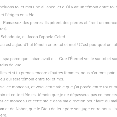
cluons toi et moi une alliance, et qu’il y ait un témoin entre toi 
et l’érigea en stèle.
s : Ramassez des pierres. Ils prirent des pierres et firent un monce
res).
-Sahadouta, et Jacob l’appela Galed.
au est aujourd’hui témoin entre toi et moi ! C’est pourquoi on l
Mitspa parce que Laban avait dit : Que l’Éternel veille sur toi et 
erdus de vue.
filles et si tu prends encore d’autres femmes, nous n’aurons poin
eu qui sera témoin entre toi et moi.
ici ce monceau, et voici cette stèle que j’ai posée entre toi et m
n et cette stèle est témoin que je ne dépasserai pas ce monceau
s ce monceau et cette stèle dans ma direction pour faire du mal
m et de Nahor, que le Dieu de leur père soit juge entre nous. J
père.