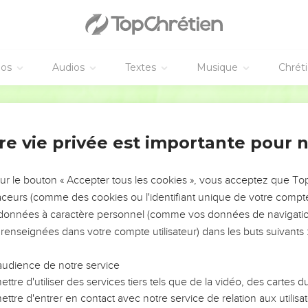
nce de) trois journées de marche entre lui et Jacob qui faisait paît
es vertes de peuplier, d’amandier et de platane ; il y pela des 
éos
Audios
Textes
Musique
Chrét
sur les branches.
ches qu’il avait pelées, dans les auges, dans les abreuvoirs, où ve
Segond 1978 (Colombe)
s bêtes qui entraient en chaleur en venant boire.
n chaleur près des branches et elles faisaient des petits rayés, 
re vie privée est importante pour 
neaux et il plaçait les bêtes en face de ce qui était rayé et de tou
. Il se fit ainsi des troupeaux à part, qu’il ne réunit pas au bétai
sur le bouton « Accepter tous les cookies », vous acceptez que T
es bêtes vigoureuses entraient en chaleur, Jacob plaçait les bra
traceurs (comme des cookies ou l'identifiant unique de votre compte 
, pour qu’elles entrent en chaleur près des branches.
s données à caractère personnel (comme vos données de navigatio
nt chétives, il ne les plaçait pas ; de sorte que les chétives étai
 renseignées dans votre compte utilisateur) dans les buts suivants 
.
audience de notre service
e chez Laban
ttre d'utiliser des services tiers tels que de la vidéo, des cartes
ttre d'entrer en contact avec notre service de relation aux utilisat
de plus en plus ; il eut du petit bétail en abondance, des servant