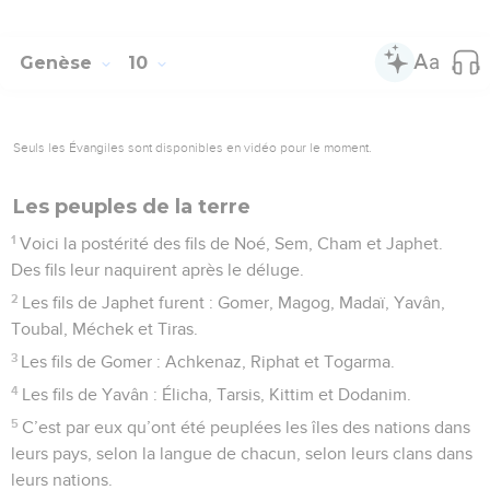
Genèse
10
Seuls les Évangiles sont disponibles en vidéo pour le moment.
Les peuples de la terre
1
Voici la postérité des fils de Noé, Sem, Cham et Japhet.
Des fils leur naquirent après le déluge.
2
Les fils de Japhet furent : Gomer, Magog, Madaï, Yavân,
Toubal, Méchek et Tiras.
3
Les fils de Gomer : Achkenaz, Riphat et Togarma.
4
Les fils de Yavân : Élicha, Tarsis, Kittim et Dodanim.
5
C’est par eux qu’ont été peuplées les îles des nations dans
leurs pays, selon la langue de chacun, selon leurs clans dans
leurs nations.