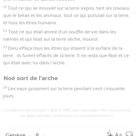
21
Tout ce qui se mouvait sur la terre expira, tant les oiseaux
que le bétail et les animaux, tout ce qui pullulait sur la terre,
et tous les êtres humains.
22
Tout ce qui était animé d’un souffle de vie dans les
narines et qui était sur la terre sèche, mourut.
23
Dieu effaça tous les êtres qui étaient à la surface de la
terre : ils furent effacés de la terre. Il ne resta que Noé et ce
qui était avec lui dans l’arche.
Noé sort de l'arche
24
Les eaux grossirent sur la terre pendant cent cinquante
jours.
© Société biblique française – Bibli’O, 1978, avec autorisation. Pour vous procurer
une Bible imprimée, rendez-vous sur www.editionsbiblio.fr
Genèse
8