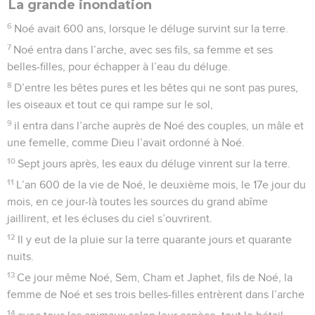
La grande inondation
6
Noé avait 600 ans, lorsque le déluge survint sur la terre.
7
Noé entra dans l’arche, avec ses fils, sa femme et ses
belles-filles, pour échapper à l’eau du déluge.
8
D’entre les bêtes pures et les bêtes qui ne sont pas pures,
les oiseaux et tout ce qui rampe sur le sol,
9
il entra dans l’arche auprès de Noé des couples, un mâle et
une femelle, comme Dieu l’avait ordonné à Noé.
10
Sept jours après, les eaux du déluge vinrent sur la terre.
11
L’an 600 de la vie de Noé, le deuxième mois, le 17e jour du
mois, en ce jour-là toutes les sources du grand abîme
jaillirent, et les écluses du ciel s’ouvrirent.
12
Il y eut de la pluie sur la terre quarante jours et quarante
nuits.
13
Ce jour même Noé, Sem, Cham et Japhet, fils de Noé, la
femme de Noé et ses trois belles-filles entrèrent dans l’arche
14