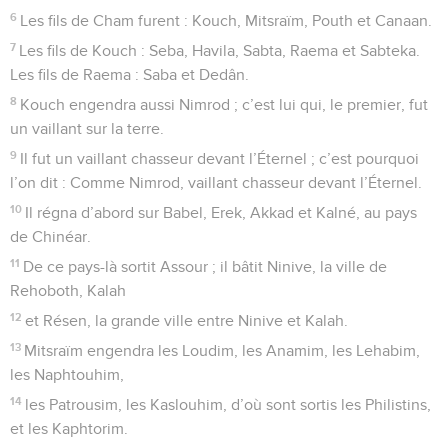
6
Les fils de Cham furent : Kouch, Mitsraïm, Pouth et Canaan.
7
Les fils de Kouch : Seba, Havila, Sabta, Raema et Sabteka.
Les fils de Raema : Saba et Dedân.
8
Kouch engendra aussi Nimrod ; c’est lui qui, le premier, fut
un vaillant sur la terre.
9
Il fut un vaillant chasseur devant l’Éternel ; c’est pourquoi
l’on dit : Comme Nimrod, vaillant chasseur devant l’Éternel.
10
Il régna d’abord sur Babel, Erek, Akkad et Kalné, au pays
de Chinéar.
11
De ce pays-là sortit Assour ; il bâtit Ninive, la ville de
Rehoboth, Kalah
12
et Résen, la grande ville entre Ninive et Kalah.
13
Mitsraïm engendra les Loudim, les Anamim, les Lehabim,
les Naphtouhim,
14
les Patrousim, les Kaslouhim, d’où sont sortis les Philistins,
et les Kaphtorim.