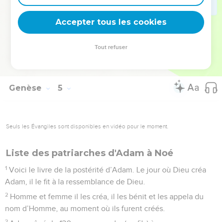
C’est alors que l’on commença à invoquer le nom de
Accepter tous les cookies
l’Éternel.
© Société biblique française – Bibli’O, 1978, avec autorisation. Pour vous procurer
Tout refuser
une Bible imprimée, rendez-vous sur www.editionsbiblio.fr
Genèse
5
Seuls les Évangiles sont disponibles en vidéo pour le moment.
Liste des patriarches d'Adam à Noé
1
Voici le livre de la postérité d’Adam. Le jour où Dieu créa
Adam, il le fit à la ressemblance de Dieu.
2
Homme et femme il les créa, il les bénit et les appela du
nom d’Homme, au moment où ils furent créés.
3