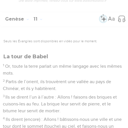
une Bible imprimée, rendez-vous sur www.editionsbiblio.fr
Genèse
11
Seuls les Évangiles sont disponibles en vidéo pour le moment.
La tour de Babel
1
Or, toute la terre parlait un même langage avec les mêmes
mots.
2
Partis de l’orient, ils trouvèrent une vallée au pays de
Chinéar, et ils y habitèrent.
3
Ils se dirent l’un à l’autre : Allons ! faisons des briques et
cuisons-les au feu. La brique leur servit de pierre, et le
bitume leur servit de mortier.
4
Ils dirent (encore) : Allons ! bâtissons-nous une ville et une
tour dont le sommet (touche) au ciel, et faisons-nous un