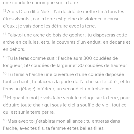
une conduite corrompue sur la terre.
13
Alors Dieu dit à Noé : J’ai décidé de mettre fin à tous les
êtres vivants ; car la terre est pleine de violence à cause
d’eux ; je vais donc les détruire avec la terre.
14
Fais-toi une arche de bois de gopher ; tu disposeras cette
arche en cellules, et tu la couvriras d’un enduit, en dedans et
en dehors.
15
Tu la feras comme suit : l’arche aura 300 coudées de
longueur, 50 coudées de largeur et 30 coudées de hauteur.
16
Tu feras à l’arche une ouverture d’une coudée disposée
tout en haut ; tu placeras la porte de l’arche sur le côté ; et tu
feras un (étage) inférieur, un second et un troisième.
17
Et quant à moi je vais faire venir le déluge sur la terre, pour
détruire toute chair qui sous le ciel a souffle de vie ; tout ce
qui est sur la terre périra.
18
Mais avec toi j’établirai mon alliance ; tu entreras dans
l’arche, avec tes fils, ta femme et tes belles-filles.