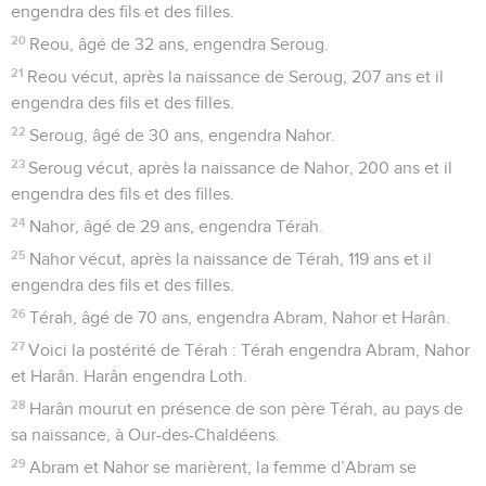
engendra des fils et des filles.
20
Reou, âgé de 32 ans, engendra Seroug.
21
Reou vécut, après la naissance de Seroug, 207 ans et il
engendra des fils et des filles.
22
Seroug, âgé de 30 ans, engendra Nahor.
23
Seroug vécut, après la naissance de Nahor, 200 ans et il
engendra des fils et des filles.
24
Nahor, âgé de 29 ans, engendra Térah.
25
Nahor vécut, après la naissance de Térah, 119 ans et il
engendra des fils et des filles.
26
Térah, âgé de 70 ans, engendra Abram, Nahor et Harân.
27
Voici la postérité de Térah : Térah engendra Abram, Nahor
et Harân. Harân engendra Loth.
28
Harân mourut en présence de son père Térah, au pays de
sa naissance, à Our-des-Chaldéens.
29
Abram et Nahor se marièrent, la femme d’Abram se