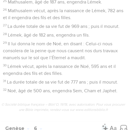
25
Mathusalem, âgé de 187 ans, engendra Lémek.
26
Mathusalem vécut, après la naissance de Lémek, 782 ans
et il engendra des fils et des filles.
27
La durée totale de sa vie fut de 969 ans ; puis il mourut.
28
Lémek, âgé de 182 ans, engendra un fils.
29
Il lui donna le nom de Noé, en disant : Celui-ci nous
consolera de la peine que nous causent nos durs travaux
manuels sur le sol que l’Éternel a maudit.
30
Lémek vécut, après la naissance de Noé, 595 ans et il
engendra des fils et des filles.
31
La durée totale de sa vie fut de 777 ans ; puis il mourut.
32
Noé, âgé de 500 ans, engendra Sem, Cham et Japhet.
© Société biblique française – Bibli’O, 1978, avec autorisation. Pour vous procurer
une Bible imprimée, rendez-vous sur www.editionsbiblio.fr
Genèse
6