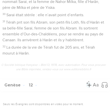
nommait Saraï, et la femme de Nahor Milka, fille d’Harân,
père de Milka et père de Yiska.
30
Saraï était stérile : elle n’avait point d’enfants.
31
Térah prit son fils Abram, son petit-fils Loth, fils d’Harân et
sa belle-fille Saraï, femme de son fils Abram. Ils sortirent
ensemble d’Our-des-Chaldéens, pour se rendre au pays de
Canaan. Ils arrivèrent à Harân et ils y habitèrent.
32
La durée de la vie de Térah fut de 205 ans, et Térah
mourut à Harân.
© Société biblique française – Bibli’O, 1978, avec autorisation. Pour vous procurer
une Bible imprimée, rendez-vous sur www.editionsbiblio.fr
Genèse
12
Seuls les Évangiles sont disponibles en vidéo pour le moment.