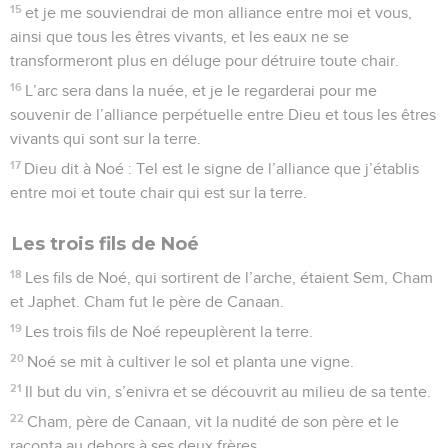
15
et je me souviendrai de mon alliance entre moi et vous,
ainsi que tous les êtres vivants, et les eaux ne se
transformeront plus en déluge pour détruire toute chair.
16
L’arc sera dans la nuée, et je le regarderai pour me
souvenir de l’alliance perpétuelle entre Dieu et tous les êtres
vivants qui sont sur la terre.
17
Dieu dit à Noé : Tel est le signe de l’alliance que j’établis
entre moi et toute chair qui est sur la terre.
Les trois fils de Noé
18
Les fils de Noé, qui sortirent de l’arche, étaient Sem, Cham
et Japhet. Cham fut le père de Canaan.
19
Les trois fils de Noé repeuplèrent la terre.
20
Noé se mit à cultiver le sol et planta une vigne.
21
Il but du vin, s’enivra et se découvrit au milieu de sa tente.
22
Cham, père de Canaan, vit la nudité de son père et le
raconta au dehors à ses deux frères.