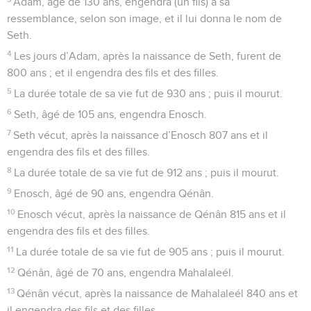
Adam, âgé de 130 ans, engendra (un fils) à sa
ressemblance, selon son image, et il lui donna le nom de
Seth.
4
Les jours d’Adam, après la naissance de Seth, furent de
800 ans ; et il engendra des fils et des filles.
5
La durée totale de sa vie fut de 930 ans ; puis il mourut.
6
Seth, âgé de 105 ans, engendra Enosch.
7
Seth vécut, après la naissance d’Enosch 807 ans et il
engendra des fils et des filles.
8
La durée totale de sa vie fut de 912 ans ; puis il mourut.
9
Enosch, âgé de 90 ans, engendra Qénân.
10
Enosch vécut, après la naissance de Qénân 815 ans et il
engendra des fils et des filles.
11
La durée totale de sa vie fut de 905 ans ; puis il mourut.
12
Qénân, âgé de 70 ans, engendra Mahalaleél.
13
Qénân vécut, après la naissance de Mahalaleél 840 ans et
il engendra des fils et des filles.