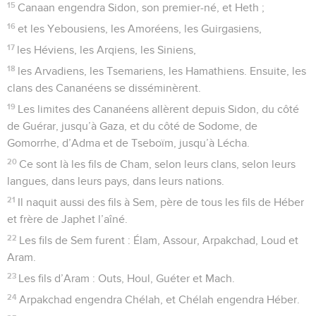
15
Canaan engendra Sidon, son premier-né, et Heth ;
16
et les Yebousiens, les Amoréens, les Guirgasiens,
17
les Héviens, les Arqiens, les Siniens,
18
les Arvadiens, les Tsemariens, les Hamathiens. Ensuite, les
clans des Cananéens se disséminèrent.
19
Les limites des Cananéens allèrent depuis Sidon, du côté
de Guérar, jusqu’à Gaza, et du côté de Sodome, de
Gomorrhe, d’Adma et de Tseboïm, jusqu’à Lécha.
20
Ce sont là les fils de Cham, selon leurs clans, selon leurs
langues, dans leurs pays, dans leurs nations.
21
Il naquit aussi des fils à Sem, père de tous les fils de Héber
et frère de Japhet l’aîné.
22
Les fils de Sem furent : Élam, Assour, Arpakchad, Loud et
Aram.
23
Les fils d’Aram : Outs, Houl, Guéter et Mach.
24
Arpakchad engendra Chélah, et Chélah engendra Héber.