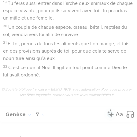
19
Tu feras aussi entrer dans l’arche deux animaux de chaque
espèce vivante, pour qu’ils survivent avec toi : tu prendras
un mâle et une femelle.
20
Un couple de chaque espèce, oiseau, bétail, reptiles du
sol, viendra vers toi afin de survivre.
21
Et toi, prends de tous les aliments que l’on mange, et fais-
en des provisions auprès de toi, pour que cela te serve de
nourriture ainsi qu’à eux.
22
C’est ce que fit Noé. Il agit en tout point comme Dieu le
lui avait ordonné.
© Société biblique française – Bibli’O, 1978, avec autorisation. Pour vous procurer
une Bible imprimée, rendez-vous sur www.editionsbiblio.fr
Genèse
7