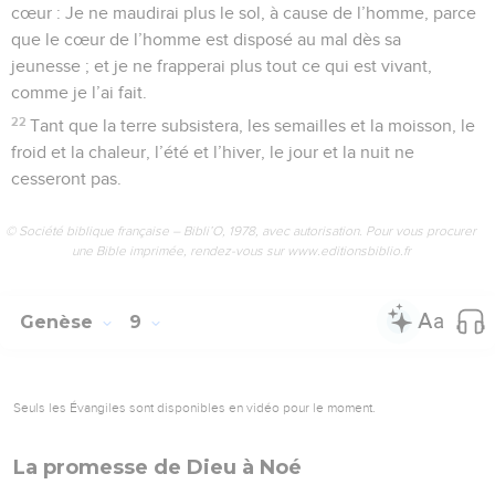
cœur : Je ne maudirai plus le sol, à cause de l’homme, parce
que le cœur de l’homme est disposé au mal dès sa
jeunesse ; et je ne frapperai plus tout ce qui est vivant,
comme je l’ai fait.
22
Tant que la terre subsistera, les semailles et la moisson, le
froid et la chaleur, l’été et l’hiver, le jour et la nuit ne
cesseront pas.
© Société biblique française – Bibli’O, 1978, avec autorisation. Pour vous procurer
une Bible imprimée, rendez-vous sur www.editionsbiblio.fr
Genèse
9
Seuls les Évangiles sont disponibles en vidéo pour le moment.
La promesse de Dieu à Noé