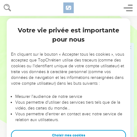
19
Lémek prit deux femmes appelées l’une Ada et la seconde
Tsilla.
Segond 1978 (Colombe)
20
Ada accoucha de Yabal : c’est lui l’ancêtre des éleveurs
Votre vie privée est importante
nomades.
Genèse
4
pour nous
21
Le nom de son frère était Youbal : c’est lui l’ancêtre de
tous ceux qui jouent de la harpe et du chalumeau.
En cliquant sur le bouton « Accepter tous les cookies », vous
22
Tsilla, de son côté, accoucha de Toubal-Caïn, qui forgeait
acceptez que TopChrétien utilise des traceurs (comme des
tous les outils de bronze et de fer. La sœur de Toubal-Caïn
cookies ou l'identifiant unique de votre compte utilisateur) et
était Naama.
traite vos données à caractère personnel (comme vos
données de navigation et les informations renseignées dans
23
Lémek dit à ses femmes : Ada et Tsilla, écoutez ma voix !
votre compte utilisateur) dans les buts suivants :
Femmes de Lémek, prêtez l’oreille à ma parole ! J’ai tué un
homme pour ma blessure Et un enfant pour ma meurtrissure.
Mesurer l'audience de notre service
Vous permettre d'utiliser des services tiers tels que de la
24
Caïn sera vengé sept fois, Et Lémek soixante-dix-sept fois.
vidéo, des cartes du monde…
25
Adam connut encore sa femme ; elle enfanta un fils et
Vous permettre d'entrer en contact avec notre service de
relation aux utilisateurs.
l’appela du nom de Seth, car (dit-elle) Dieu m’a donné une
autre descendance à la place d’Abel que Caïn a tué.
Choisir mes cookies
26
A Seth aussi il naquit un fils qu’il appela du nom d’Enosch.