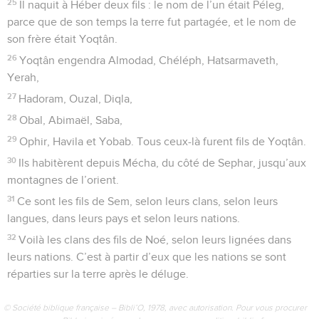
25
Il naquit à Héber deux fils : le nom de l’un était Péleg,
parce que de son temps la terre fut partagée, et le nom de
son frère était Yoqtân.
26
Yoqtân engendra Almodad, Chéléph, Hatsarmaveth,
Yerah,
27
Hadoram, Ouzal, Diqla,
28
Obal, Abimaël, Saba,
29
Ophir, Havila et Yobab. Tous ceux-là furent fils de Yoqtân.
30
Ils habitèrent depuis Mécha, du côté de Sephar, jusqu’aux
montagnes de l’orient.
31
Ce sont les fils de Sem, selon leurs clans, selon leurs
langues, dans leurs pays et selon leurs nations.
32
Voilà les clans des fils de Noé, selon leurs lignées dans
leurs nations. C’est à partir d’eux que les nations se sont
réparties sur la terre après le déluge.
© Société biblique française – Bibli’O, 1978, avec autorisation. Pour vous procurer