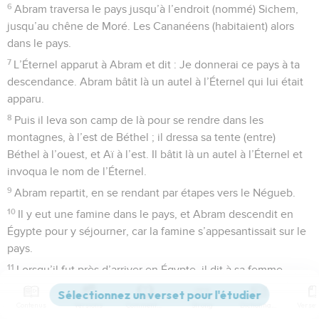
6
Abram traversa le pays jusqu’à l’endroit (nommé) Sichem,
jusqu’au chêne de Moré. Les Cananéens (habitaient) alors
dans le pays.
7
L’Éternel apparut à Abram et dit : Je donnerai ce pays à ta
descendance. Abram bâtit là un autel à l’Éternel qui lui était
apparu.
8
Puis il leva son camp de là pour se rendre dans les
montagnes, à l’est de Béthel ; il dressa sa tente (entre)
Béthel à l’ouest, et Aï à l’est. Il bâtit là un autel à l’Éternel et
invoqua le nom de l’Éternel.
9
Abram repartit, en se rendant par étapes vers le Négueb.
10
Il y eut une famine dans le pays, et Abram descendit en
Égypte pour y séjourner, car la famine s’appesantissait sur le
pays.
11
Lorsqu’il fut près d’arriver en Égypte, il dit à sa femme
Saraï : Voyons donc, je sais que tu es une belle femme.
Contenus
Versions
Commentaires
Strong
Dictionnaire
12
Aussi, quand les Égyptiens te verront, ils diront : C’est sa