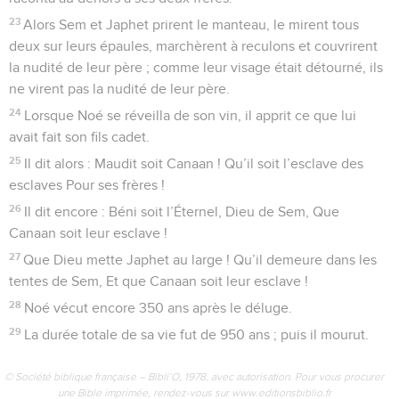
23
Alors Sem et Japhet prirent le manteau, le mirent tous
deux sur leurs épaules, marchèrent à reculons et couvrirent
la nudité de leur père ; comme leur visage était détourné, ils
ne virent pas la nudité de leur père.
24
Lorsque Noé se réveilla de son vin, il apprit ce que lui
avait fait son fils cadet.
25
Il dit alors : Maudit soit Canaan ! Qu’il soit l’esclave des
esclaves Pour ses frères !
26
Il dit encore : Béni soit l’Éternel, Dieu de Sem, Que
Canaan soit leur esclave !
27
Que Dieu mette Japhet au large ! Qu’il demeure dans les
tentes de Sem, Et que Canaan soit leur esclave !
28
Noé vécut encore 350 ans après le déluge.
29
La durée totale de sa vie fut de 950 ans ; puis il mourut.
© Société biblique française – Bibli’O, 1978, avec autorisation. Pour vous procurer
une Bible imprimée, rendez-vous sur www.editionsbiblio.fr