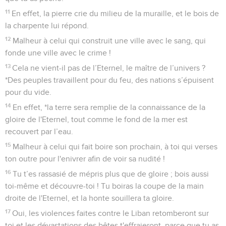
11
En effet, la pierre crie du milieu de la muraille, et le bois de
la charpente lui répond.
12
Malheur à celui qui construit une ville avec le sang, qui
fonde une ville avec le crime !
13
Cela ne vient-il pas de l’Eternel, le maître de l’univers ?
*Des peuples travaillent pour du feu, des nations s’épuisent
pour du vide.
14
En effet, *la terre sera remplie de la connaissance de la
gloire de l'Eternel, tout comme le fond de la mer est
recouvert par l’eau.
15
Malheur à celui qui fait boire son prochain, à toi qui verses
ton outre pour l'enivrer afin de voir sa nudité !
16
Tu t’es rassasié de mépris plus que de gloire ; bois aussi
toi-même et découvre-toi ! Tu boiras la coupe de la main
droite de l'Eternel, et la honte souillera ta gloire.
17
Oui, les violences faites contre le Liban retomberont sur
toi et les dévastations des bêtes t'effraieront, parce que tu as