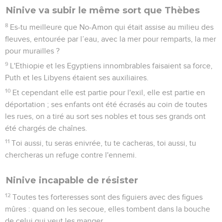
Ninive va subir le même sort que Thèbes
8
Es-tu meilleure que No-Amon qui était assise au milieu des
fleuves, entourée par l’eau, avec la mer pour remparts, la mer
pour murailles ?
9
L'Ethiopie et les Egyptiens innombrables faisaient sa force,
Puth et les Libyens étaient ses auxiliaires.
10
Et cependant elle est partie pour l'exil, elle est partie en
déportation ; ses enfants ont été écrasés au coin de toutes
les rues, on a tiré au sort ses nobles et tous ses grands ont
été chargés de chaînes.
11
Toi aussi, tu seras enivrée, tu te cacheras, toi aussi, tu
chercheras un refuge contre l'ennemi.
Ninive incapable de résister
12
Toutes tes forteresses sont des figuiers avec des figues
mûres : quand on les secoue, elles tombent dans la bouche
de celui qui veut les manger.