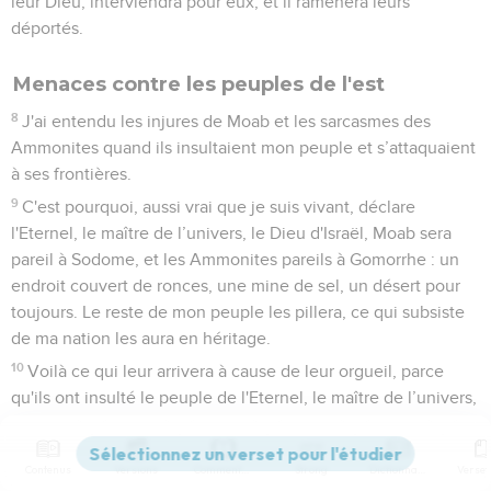
leur Dieu, interviendra pour eux, et il ramènera leurs
déportés.
Menaces contre les peuples de l'est
8
J'ai entendu les injures de Moab et les sarcasmes des
Ammonites quand ils insultaient mon peuple et s’attaquaient
à ses frontières.
9
C'est pourquoi, aussi vrai que je suis vivant, déclare
l'Eternel, le maître de l’univers, le Dieu d'Israël, Moab sera
pareil à Sodome, et les Ammonites pareils à Gomorrhe : un
endroit couvert de ronces, une mine de sel, un désert pour
toujours. Le reste de mon peuple les pillera, ce qui subsiste
de ma nation les aura en héritage.
10
Voilà ce qui leur arrivera à cause de leur orgueil, parce
qu'ils ont insulté le peuple de l'Eternel, le maître de l’univers,
et se sont attaqués à lui.
11
L'Eternel sera redoutable contre eux, car il supprimera tous
Contenus
Versions
Commentaires
Strong
Dictionnaire
les dieux de la terre. Alors chacun l'adorera dans son pays,