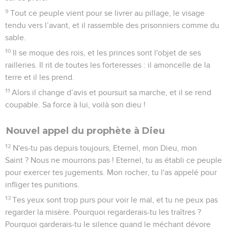
9
Tout ce peuple vient pour se livrer au pillage, le visage
tendu vers l’avant, et il rassemble des prisonniers comme du
sable.
10
Il se moque des rois, et les princes sont l'objet de ses
railleries. Il rit de toutes les forteresses : il amoncelle de la
terre et il les prend.
11
Alors il change d’avis et poursuit sa marche, et il se rend
coupable. Sa force à lui, voilà son dieu !
Nouvel appel du prophète à Dieu
12
N'es-tu pas depuis toujours, Eternel, mon Dieu, mon
Saint ? Nous ne mourrons pas ! Eternel, tu as établi ce peuple
pour exercer tes jugements. Mon rocher, tu l'as appelé pour
infliger tes punitions.
13
Tes yeux sont trop purs pour voir le mal, et tu ne peux pas
regarder la misère. Pourquoi regarderais-tu les traîtres ?
Pourquoi garderais-tu le silence quand le méchant dévore