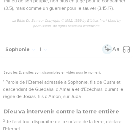
milieu de son peuple, non plus en juge pour le condamner
(3.5), mais comme un guerrier pour le sauver (3.15,17).
La Bible Du Semeur Copyright © 1992, 1999 by Biblica, Inc.® Used by
permission. All rights reserved worldwide.
Sophonie
1
Seuls les Évangiles sont disponibles en vidéo pour le moment.
1
Parole de l'Eternel adressée à Sophonie, fils de Cushi et
descendant de Guedalia, d'Amaria et d'Ezéchias, durant le
règne de Josias, fils d'Amon, sur Juda.
Dieu va intervenir contre la terre entière
2
Je ferai tout disparaître de la surface de la terre, déclare
l'Eternel.