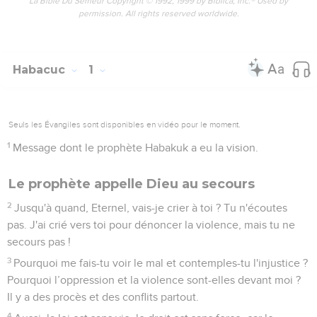
La Bible Du Semeur Copyright © 1992, 1999 by Biblica, Inc.® Used by
permission. All rights reserved worldwide.
Habacuc
1
Seuls les Évangiles sont disponibles en vidéo pour le moment.
1
Message dont le prophète Habakuk a eu la vision.
Le prophète appelle Dieu au secours
2
Jusqu'à quand, Eternel, vais-je crier à toi ? Tu n'écoutes
pas. J'ai crié vers toi pour dénoncer la violence, mais tu ne
secours pas !
3
Pourquoi me fais-tu voir le mal et contemples-tu l'injustice ?
Pourquoi l’oppression et la violence sont-elles devant moi ?
Il y a des procès et des conflits partout.
4