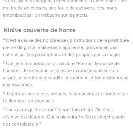
Les cavaliers chargent, l'épée étincelle, la lance brille. Une
multitude de blessés, une foule de cadavres, des morts
innombrables : on trébuche sur les morts.
Ninive couverte de honte
4
C'est à cause des nombreuses prostitutions de la prostituée
pleine de grâce, maîtresse magicienne, qui vendait des
nations par ses prostitutions et des peuples par sa magie.
5
Oui, je m’en prends à toi, déclare l'Eternel, le maître de
l’univers. Je relèverai les pans de ta robe jusque sur ton
visage, je montrerai ta nudité aux nations et ton déshonneur
aux royaumes.
6
Je jetterai sur toi des ordures, je te couvrirai de honte et je
te donnerai en spectacle.
7
Tous ceux qui te verront fuiront loin de toi. On dira :
« Ninive est détruite. Qui la plaindra ? » Où te chercherai-je
des consolateurs ?