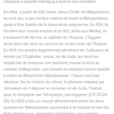
l’époque à laquelle Habaquq a exercé son ministère.
En effet, à partir de 630 avant Jésus-Christ, les Babyloniens
se sont peu à peu rendus maîtres de toute la Mésopotamie,
après s’être libérés de la domination assyrienne. En 626, ils
fondent leur nouvel empire et en 612, alliés aux Mèdes, ils
s’emparent de Ninive, la capitale de l’Assyrie. L’Egypte
tente alors de venir au secours de ce qui reste de l’Assyrie.
En 609, les armées égyptiennes pénètrent en Juda pour se
rendre sur l’Euphrate. Josias, roi de Juda, qui veut les
empêcher de traverser son territoire, trouve la mort au
combat, à Meguiddo. Les troupes du pharaon livrent bataille
à celles du Babylonien Nabopolassar : l’issue n'est pas
décisive. Sur le chemin du retour, le pharaon repasse par
Jérusalem où il dépose le nouveau roi de Juda, Yoahaz,
pour le remplacer par Yehoyaqim, pro-égyptien (2 R 23.29-
35). En 605 a lieu un nouvel affrontement entre les deux
puissances. Nabopolassar succombe à la maladie et son fils,
Nabuchodonosor, remporte à Karkémich une victoire