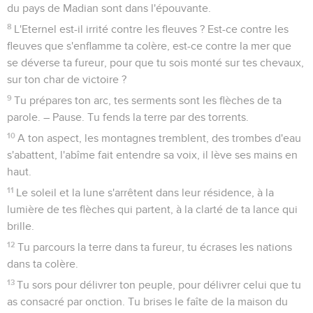
du pays de Madian sont dans l'épouvante.
8
L'Eternel est-il irrité contre les fleuves ? Est-ce contre les
fleuves que s'enflamme ta colère, est-ce contre la mer que
se déverse ta fureur, pour que tu sois monté sur tes chevaux,
sur ton char de victoire ?
9
Tu prépares ton arc, tes serments sont les flèches de ta
parole. – Pause. Tu fends la terre par des torrents.
10
A ton aspect, les montagnes tremblent, des trombes d'eau
s'abattent, l'abîme fait entendre sa voix, il lève ses mains en
haut.
11
Le soleil et la lune s'arrêtent dans leur résidence, à la
lumière de tes flèches qui partent, à la clarté de ta lance qui
brille.
12
Tu parcours la terre dans ta fureur, tu écrases les nations
dans ta colère.
13
Tu sors pour délivrer ton peuple, pour délivrer celui que tu
as consacré par onction. Tu brises le faîte de la maison du