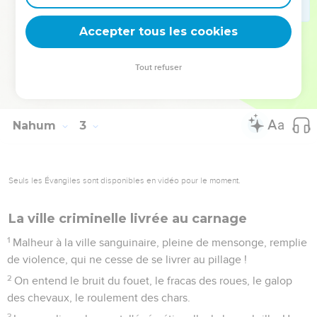
lionnes ; il remplissait de proies ses tanières, de dépouilles
ses repaires.
Accepter tous les cookies
14
Je m’en prends à toi, déclare l'Eternel, le maître de
l’univers. Je réduirai tes chars en cendres, l'épée dévorera
Tout refuser
tes lionceaux, j'arracherai ta proie du pays et l'on n'entendra
plus la voix de tes messagers.
Nahum
3
Seuls les Évangiles sont disponibles en vidéo pour le moment.
La ville criminelle livrée au carnage
1
Malheur à la ville sanguinaire, pleine de mensonge, remplie
de violence, qui ne cesse de se livrer au pillage !
2
On entend le bruit du fouet, le fracas des roues, le galop
des chevaux, le roulement des chars.
3