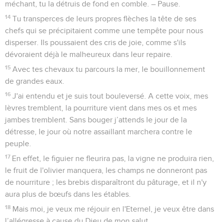
méchant, tu la détruis de fond en comble. – Pause.
14
Tu transperces de leurs propres flèches la tête de ses
chefs qui se précipitaient comme une tempête pour nous
disperser. Ils poussaient des cris de joie, comme s'ils
dévoraient déjà le malheureux dans leur repaire.
15
Avec tes chevaux tu parcours la mer, le bouillonnement
de grandes eaux.
16
J'ai entendu et je suis tout bouleversé. A cette voix, mes
lèvres tremblent, la pourriture vient dans mes os et mes
jambes tremblent. Sans bouger j’attends le jour de la
détresse, le jour où notre assaillant marchera contre le
peuple.
17
En effet, le figuier ne fleurira pas, la vigne ne produira rien,
le fruit de l'olivier manquera, les champs ne donneront pas
de nourriture ; les brebis disparaîtront du pâturage, et il n'y
aura plus de bœufs dans les étables.
18
Mais moi, je veux me réjouir en l'Eternel, je veux être dans
l’allégresse à cause du Dieu de mon salut.