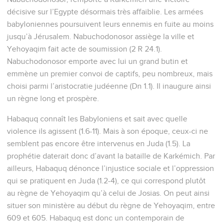
décisive sur l’Egypte désormais très affaiblie. Les armées
babyloniennes poursuivent leurs ennemis en fuite au moins
jusqu’à Jérusalem. Nabuchodonosor assiège la ville et
Yehoyaqim fait acte de soumission (2 R 24.1).
Nabuchodonosor emporte avec lui un grand butin et
emmène un premier convoi de captifs, peu nombreux, mais
choisi parmi l’aristocratie judéenne (Dn 1.1). Il inaugure ainsi
un règne long et prospère.
Habaquq connaît les Babyloniens et sait avec quelle
violence ils agissent (1.6-11). Mais à son époque, ceux-ci ne
semblent pas encore être intervenus en Juda (1.5). La
prophétie daterait donc d’avant la bataille de Karkémich. Par
ailleurs, Habaquq dénonce l’injustice sociale et l’oppression
qui se pratiquent en Juda (1.2-4), ce qui correspond plutôt
au règne de Yehoyaqim qu’à celui de Josias. On peut ainsi
situer son ministère au début du règne de Yehoyaqim, entre
609 et 605. Habaquq est donc un contemporain de