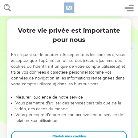
8
C’est décidé : elle est mise à nu, elle est emmenée ; ses
servantes gémissent comme des colombes et se frappent la
poitrine.
Segond 21
9
Ninive était auparavant comme un réservoir plein d'eau, et
Votre vie privée est importante
Nahum
2
les voilà qui fuient ! Arrêtez ! Arrêtez ! Mais aucun ne se
pour nous
retourne.
10
Pillez l'argent ! Pillez l'or ! Il y a des trésors sans fin, des
En cliquant sur le bouton « Accepter tous les cookies », vous
richesses en objets précieux de toute sorte.
acceptez que TopChrétien utilise des traceurs (comme des
cookies ou l'identifiant unique de votre compte utilisateur) et
11
On pille, on dévaste, on détruit ! Le courage fond, les
traite vos données à caractère personnel (comme vos
genoux flageolent, tous les reins souffrent, tous les visages
données de navigation et les informations renseignées dans
pâlissent.
votre compte utilisateur) dans les buts suivants :
Mesurer l'audience de notre service
Ninive est comme un lion vaincu
Vous permettre d'utiliser des services tiers tels que de la
12
vidéo, des cartes du monde…
Qu'est devenu ce repaire de lions, ce pâturage des
Vous permettre d'entrer en contact avec notre service de
lionceaux où se retiraient le lion, la lionne, le petit du lion,
relation aux utilisateurs.
sans que personne ne les inquiète ?
13
Le lion déchirait pour ses petits, étranglait pour ses
Choisir mes cookies