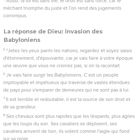
Aussi, la loi est sans vie, le droit est sans force, car le
méchant triomphe du juste et l'on rend des jugements
corrompus.
La réponse de Dieu: invasion des
Babyloniens
5
*Jetez les yeux parmi les nations, regardez et soyez saisis
d'étonnement, d'épouvante, car je vais faire à votre époque
une œuvre que vous ne croiriez pas, si on la racontait.
6
Je vais faire surgir les Babyloniens. C’est un peuple
impitoyable et impétueux qui traverse de vastes étendues
de pays pour s'emparer de demeures qui ne sont pas à lui.
7
Il est terrible et redoutable, il est la source de son droit et
de sa grandeur.
8
Ses chevaux sont plus rapides que les léopards, plus agiles
que les loups du soir. Ses cavaliers se déploient, ses
cavaliers arrivent de loin, ils volent comme l'aigle qui fond
sur sa proie.