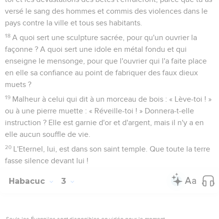
versé le sang des hommes et commis des violences dans le
pays contre la ville et tous ses habitants.
18
A quoi sert une sculpture sacrée, pour qu'un ouvrier la
façonne ? A quoi sert une idole en métal fondu et qui
enseigne le mensonge, pour que l'ouvrier qui l'a faite place
en elle sa confiance au point de fabriquer des faux dieux
muets ?
19
Malheur à celui qui dit à un morceau de bois : « Lève-toi ! »
ou à une pierre muette : « Réveille-toi ! » Donnera-t-elle
instruction ? Elle est garnie d'or et d'argent, mais il n'y a en
elle aucun souffle de vie.
20
L'Eternel, lui, est dans son saint temple. Que toute la terre
fasse silence devant lui !
Habacuc
3
Seuls les Évangiles sont disponibles en vidéo pour le moment.