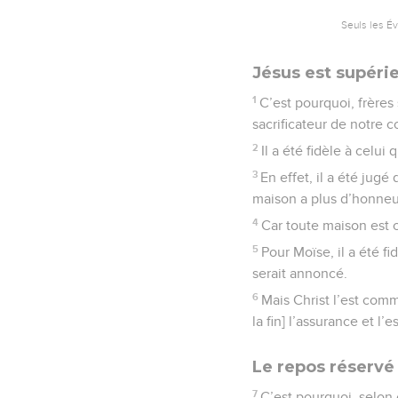
Seuls les É
Jésus est supéri
1
C’est pourquoi, frères 
sacrificateur de notre c
2
Il a été fidèle à celui
3
En effet, il a été jugé
maison a plus d’honneu
4
Car toute maison est c
5
Pour Moïse, il a été 
serait annoncé.
6
Mais Christ l’est com
la fin] l’assurance et l
Le repos réservé
7
C’est pourquoi, selon 