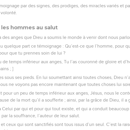
moignage par des signes, des prodiges, des miracles variés et 
 volonté.
t les hommes au salut
s à des anges que Dieu a soumis le monde à venir dont nous parlo
du quelque part ce témoignage : Qu’est-ce que l’homme, pour qu
 pour que tu prennes soin de lui ?
eu de temps inférieur aux anges, Tu l’as couronné de gloire et d’ho
ins ; ]
s sous ses pieds. En lui soumettant ainsi toutes choses, Dieu n’a 
ous ne voyons pas encore maintenant que toutes choses lui soi
fait pour un peu de temps inférieur aux anges, Jésus, nous le co
use de la mort qu’il a soufferte ; ainsi, par la grâce de Dieu, il a
à Celui par qui et pour qui tout existe, et qui a conduit beaucoup d
 par la souffrance, l’auteur de leur salut.
 et ceux qui sont sanctifiés sont tous issus d’un seul. C’est la rais