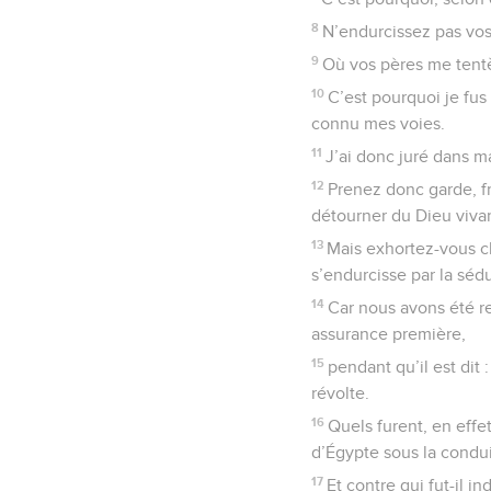
8
N’endurcissez pas vos 
9
Où vos pères me tent
10
C’est pourquoi je fus 
connu mes voies.
11
J’ai donc juré dans m
12
Prenez donc garde, f
détourner du Dieu vivan
13
Mais exhortez-vous ch
s’endurcisse par la séd
14
Car nous avons été re
assurance première,
15
pendant qu’il est dit
révolte.
16
Quels furent, en effe
d’Égypte sous la condu
17
Et contre qui fut-il 