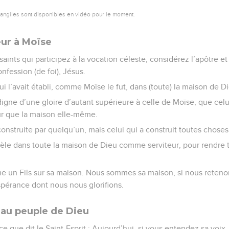
vangiles sont disponibles en vidéo pour le moment.
eur à Moïse
saints qui participez à la vocation céleste, considérez l’apôtre et
onfession (de foi), Jésus.
 qui l’avait établi, comme Moïse le fut, dans (toute) la maison de D
 digne d’une gloire d’autant supérieure à celle de Moïse, que celui
r que la maison elle-même.
onstruite par quelqu’un, mais celui qui a construit toutes choses,
fidèle dans toute la maison de Dieu comme serviteur, pour rendre
me un Fils sur sa maison. Nous sommes sa maison, si nous reteno
’espérance dont nous nous glorifions.
 au peuple de Dieu
ce que dit le Saint-Esprit : Aujourd’hui, si vous entendez sa voix,