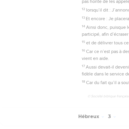
pas honte de les appele
12
lorsqu’il dit : J’anno
13
Et encore : Je placer
14
Ainsi donc, puisque l
participé, afin d’écraser
15
et de délivrer tous ce
16
Car ce n’est pas à de
vient en aide.
17
Aussi devait-il deveni
fidèle dans le service 
18
Car du fait qu’il a so
© Société biblique français
Hébreux
3