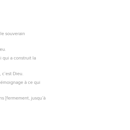
 le souverain
ieu.
 qui a construit la
 c’est Dieu.
 témoignage à ce qui
ns [fermement, jusqu’à