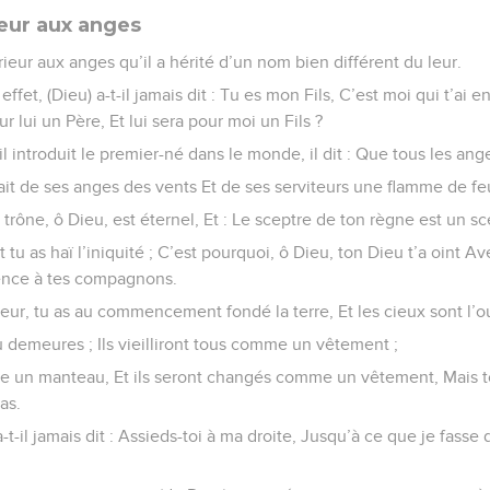
ieur aux anges
eur aux anges qu’il a hérité d’un nom bien différent du leur.
fet, (Dieu) a-t-il jamais dit : Tu es mon Fils, C’est moi qui t’ai 
r lui un Père, Et lui sera pour moi un Fils ?
 introduit le premier-né dans le monde, il dit : Que tous les ang
l fait de ses anges des vents Et de ses serviteurs une flamme de fe
on trône, ô Dieu, est éternel, Et : Le sceptre de ton règne est un s
t tu as haï l’iniquité ; C’est pourquoi, ô Dieu, ton Dieu t’a oint A
rence à tes compagnons.
neur, tu as au commencement fondé la terre, Et les cieux sont l’o
 tu demeures ; Ils vieilliront tous comme un vêtement ;
e un manteau, Et ils seront changés comme un vêtement, Mais to
as.
t-il jamais dit : Assieds-toi à ma droite, Jusqu’à ce que je fasse