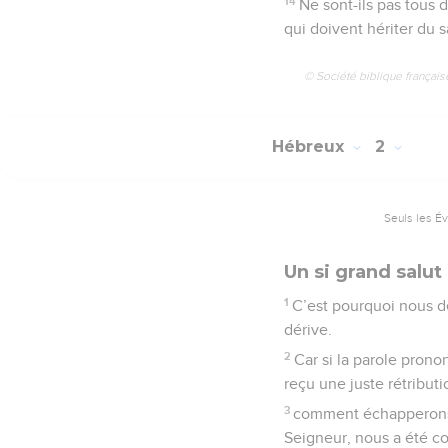
14
Ne sont-ils pas tous 
qui doivent hériter du s
© Société biblique français
Hébreux
2
Seuls les É
Un si grand salut
1
C’est pourquoi nous de
dérive.
2
Car si la parole prono
reçu une juste rétributi
3
comment échapperons-n
Seigneur, nous a été co