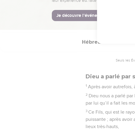
La Bible Du S
Hébreux
1
Seuls les É
Dieu a parlé par s
1
Après avoir autrefois, 
2
Dieu nous a parlé par l
par lui qu’il a fait les 
3
Ce Fils, qui est le ra
puissante ; après avoir 
lieux très-hauts,