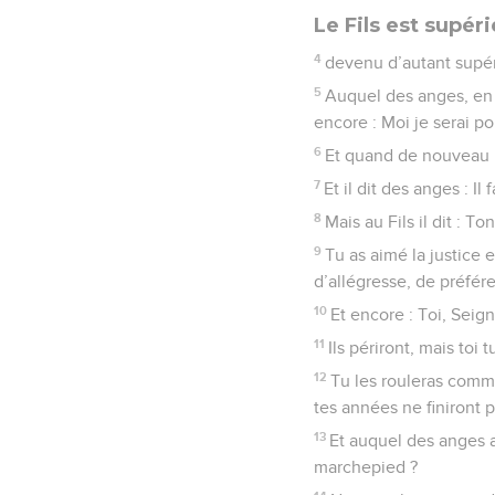
Le Fils est supér
4
devenu d’autant supéri
5
Auquel des anges, en ef
encore : Moi je serai pou
6
Et quand de nouveau il
7
Et il dit des anges : I
8
Mais au Fils il dit : T
9
Tu as aimé la justice e
d’allégresse, de préfé
10
Et encore : Toi, Seig
11
Ils périront, mais toi
12
Tu les rouleras comm
tes années ne finiront p
13
Et auquel des anges a-
marchepied ?