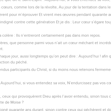
cœurs, comme lors de la révolte, Au jour de la tentation dans le
èrent pour m’éprouver Et virent mes œuvres pendant quarante a
indigné contre cette génération Et je dis : Leur cœur s’égare touj
a colère : Ils n’entreront certainement pas dans mon repos.
rères, que personne parmi vous n’ait un cœur méchant et incrédu
t.
aque jour, aussi longtemps qu’on peut dire : Aujourd’hui ! afin
uction du péché.
ndus participants du Christ, si du moins nous retenons fermement
 : Aujourd’hui, si vous entendez sa voix, N’endurcissez pas vos 
t, ceux qui provoquèrent Dieu après l’avoir entendu, sinon tous c
ite de Moïse ?
indigné quarante ans durant, sinon contre ceux qui péchèrent et d