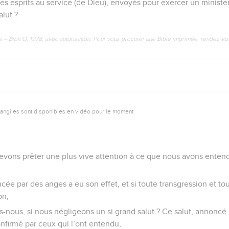
des esprits au service (de Dieu), envoyés pour exercer un minist
alut ?
e – Bibli’O, 1978, avec autorisation. Pour vous procurer une Bible imprimée, rendez-vo
vangiles sont disponibles en vidéo pour le moment.
vons prêter une plus vive attention à ce que nous avons entendu
ncée par des anges a eu son effet, et si toute transgression et t
on,
ous, si nous négligeons un si grand salut ? Ce salut, annoncé à 
nfirmé par ceux qui l’ont entendu,