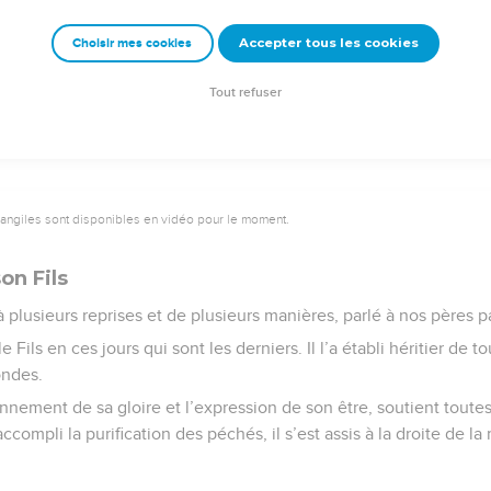
emeur Copyright © 1992, 1999 by Biblica, Inc.® Used by permission. All rights reser
Accepter tous les cookies
Choisir mes cookies
Tout refuser
vangiles sont disponibles en vidéo pour le moment.
on Fils
à plusieurs reprises et de plusieurs manières, parlé à nos pères p
e Fils en ces jours qui sont les derniers. Il l’a établi héritier de t
mondes.
yonnement de sa gloire et l’expression de son être, soutient toute
accompli la purification des péchés, il s’est assis à la droite de l