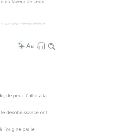
ère en faveur de ceux
us sur www.editionsbiblio.fr
, de peur d’aller à la
oute désobéissance ont
l’origine par le