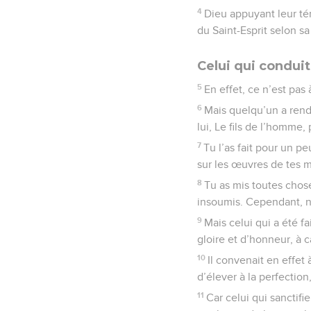
4
Dieu appuyant leur té
du Saint-Esprit selon sa
Celui qui condui
5
En effet, ce n’est pa
6
Mais quelqu’un a ren
lui, Le fils de l’homme,
7
Tu l’as fait pour un p
sur les œuvres de tes ma
8
Tu as mis toutes chose
insoumis. Cependant, n
9
Mais celui qui a été 
gloire et d’honneur, à ca
10
Il convenait en effet 
d’élever à la perfection,
11
Car celui qui sanctifie