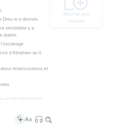
e.
Ajouter une
Ajouter une
Ajouter une
Ajouter une
Ajouter une
Ajouter une
que Dieu m’a donnés.
colonne
colonne
colonne
colonne
colonne
colonne
ière semblable y a
le diable,
 l’esclavage.
dance d’Abraham qu’il
icateur miséricordieux et
entés.
us sur www.editionsbiblio.fr