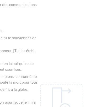
par des communications
ns.
e tu te souviennes de
nneur, [Tu l’as établi
rien laissé qui reste
ent soumises.
ntemplons, couronné de
 goûté la mort pour tous.
e fils à la gloire,
on pour laquelle il n’a