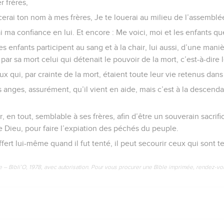
r frères,
ncerai ton nom à mes frères, Je te louerai au milieu de l’assemblé
ai ma confiance en lui. Et encore : Me voici, moi et les enfants 
es enfants participent au sang et à la chair, lui aussi, d’une man
 par sa mort celui qui détenait le pouvoir de la mort, c’est-à-dire 
ux qui, par crainte de la mort, étaient toute leur vie retenus dans
s anges, assurément, qu’il vient en aide, mais c’est à la descen
r, en tout, semblable à ses frères, afin d’être un souverain sacrif
de Dieu, pour faire l’expiation des péchés du peuple.
uffert lui-même quand il fut tenté, il peut secourir ceux qui sont t
e – Bibli’O, 1978, avec autorisation. Pour vous procurer une Bible imprimée, rendez-vo