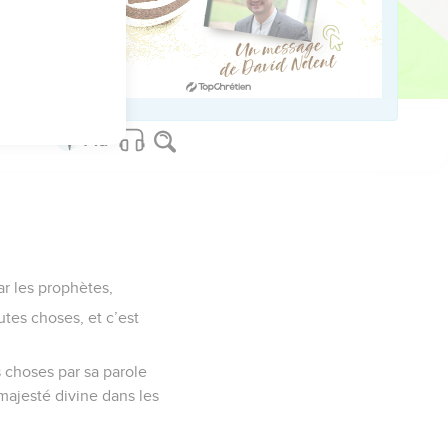
ved worldwide.
ar les prophètes,
outes choses, et c’est
s choses par sa parole
a majesté divine dans les