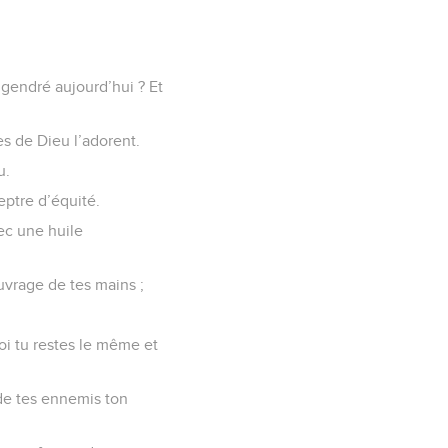
engendré aujourd’hui ? Et
es de Dieu l’adorent.
u.
ceptre d’équité.
vec une huile
uvrage de tes mains ;
i tu restes le même et
 de tes ennemis ton