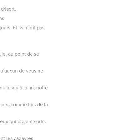
 désert,
ns.
ours, Et ils n’ont pas
le, au point de se
 qu’aucun de vous ne
, jusqu’à la fin, notre
cœurs, comme lors de la
eux qui étaient sortis
ont les cadavres