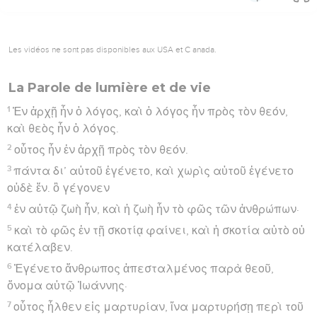
Les vidéos ne sont pas disponibles aux USA et C anada.
La Parole de lumière et de vie
1
Ἐν ἀρχῇ ἦν ὁ λόγος, καὶ ὁ λόγος ἦν πρὸς τὸν θεόν,
καὶ θεὸς ἦν ὁ λόγος.
2
οὗτος ἦν ἐν ἀρχῇ πρὸς τὸν θεόν.
3
πάντα δι’ αὐτοῦ ἐγένετο, καὶ χωρὶς αὐτοῦ ἐγένετο
οὐδὲ ἕν. ὃ γέγονεν
4
ἐν αὐτῷ ζωὴ ἦν, καὶ ἡ ζωὴ ἦν τὸ φῶς τῶν ἀνθρώπων·
5
καὶ τὸ φῶς ἐν τῇ σκοτίᾳ φαίνει, καὶ ἡ σκοτία αὐτὸ οὐ
κατέλαβεν.
6
Ἐγένετο ἄνθρωπος ἀπεσταλμένος παρὰ θεοῦ,
ὄνομα αὐτῷ Ἰωάννης·
7
οὗτος ἦλθεν εἰς μαρτυρίαν, ἵνα μαρτυρήσῃ περὶ τοῦ