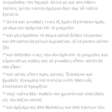
λυτροῦσθαι τὸν Ἰσραήλ· ἀλλά γε καὶ σὺν πᾶσιν
τούτοις τρίτην ταύτην ἡμέραν ἄγει ἀφ’ οὗ ταῦτα
ἐγένετο.
22
ἀλλὰ καὶ γυναῖκές τινες ἐξ ἡμῶν ἐξέστησαν ἡμᾶς,
γενόμεναι ὀρθριναὶ ἐπὶ τὸ μνημεῖον
23
καὶ μὴ εὑροῦσαι τὸ σῶμα αὐτοῦ ἦλθον λέγουσαι
καὶ ὀπτασίαν ἀγγέλων ἑωρακέναι, οἳ λέγουσιν αὐτὸν
ζῆν.
24
καὶ ἀπῆλθόν τινες τῶν σὺν ἡμῖν ἐπὶ τὸ μνημεῖον, καὶ
εὗρον οὕτως καθὼς καὶ αἱ γυναῖκες εἶπον, αὐτὸν δὲ
οὐκ εἶδον.
25
καὶ αὐτὸς εἶπεν πρὸς αὐτούς· Ὦ ἀνόητοι καὶ
βραδεῖς τῇ καρδίᾳ τοῦ πιστεύειν ἐπὶ πᾶσιν οἷς
ἐλάλησαν οἱ προφῆται·
26
οὐχὶ ταῦτα ἔδει παθεῖν τὸν χριστὸν καὶ εἰσελθεῖν
εἰς τὴν δόξαν αὐτοῦ;
27
καὶ ἀρξάμενος ἀπὸ Μωϋσέως καὶ ἀπὸ πάντων τῶν