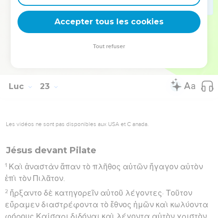
71
οἱ δὲ εἶπαν· Τί ἔτι ἔχομεν μαρτυρίας χρείαν; αὐτοὶ
Accepter tous les cookies
γὰρ ἠκούσαμεν ἀπὸ τοῦ στόματος αὐτοῦ.
Hébreu : © Westminster Leningrad Codex - tanach.us --- Grec : © 2010 by the
Tout refuser
Society of Biblical Literature and Logos Bible Software - sblgnt.com
Luc
23
Les vidéos ne sont pas disponibles aux USA et C anada.
Jésus devant Pilate
1
Καὶ ἀναστὰν ἅπαν τὸ πλῆθος αὐτῶν ἤγαγον αὐτὸν
ἐπὶ τὸν Πιλᾶτον.
2
ἤρξαντο δὲ κατηγορεῖν αὐτοῦ λέγοντες· Τοῦτον
εὕραμεν διαστρέφοντα τὸ ἔθνος ἡμῶν καὶ κωλύοντα
φόρους Καίσαρι διδόναι καὶ λέγοντα αὑτὸν χριστὸν