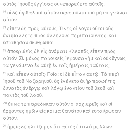
αὐτὸς Ἰησοῦς ἐγγίσας συνεπορεύετο αὐτοῖς,
16
οἱ δὲ ὀφθαλμοὶ αὐτῶν ἐκρατοῦντο τοῦ μὴ ἐπιγνῶναι
αὐτόν.
17
εἶπεν δὲ πρὸς αὐτούς· Τίνες οἱ λόγοι οὗτοι οὓς
ἀντιβάλλετε πρὸς ἀλλήλους περιπατοῦντες; καὶ
ἐστάθησαν σκυθρωποί.
18
ἀποκριθεὶς δὲ εἷς ὀνόματι Κλεοπᾶς εἶπεν πρὸς
αὐτόν· Σὺ μόνος παροικεῖς Ἰερουσαλὴμ καὶ οὐκ ἔγνως
τὰ γενόμενα ἐν αὐτῇ ἐν ταῖς ἡμέραις ταύταις;
19
καὶ εἶπεν αὐτοῖς· Ποῖα; οἱ δὲ εἶπαν αὐτῷ· Τὰ περὶ
Ἰησοῦ τοῦ Ναζαρηνοῦ, ὃς ἐγένετο ἀνὴρ προφήτης
δυνατὸς ἐν ἔργῳ καὶ λόγῳ ἐναντίον τοῦ θεοῦ καὶ
παντὸς τοῦ λαοῦ,
20
ὅπως τε παρέδωκαν αὐτὸν οἱ ἀρχιερεῖς καὶ οἱ
ἄρχοντες ἡμῶν εἰς κρίμα θανάτου καὶ ἐσταύρωσαν
αὐτόν.
21
ἡμεῖς δὲ ἠλπίζομεν ὅτι αὐτός ἐστιν ὁ μέλλων