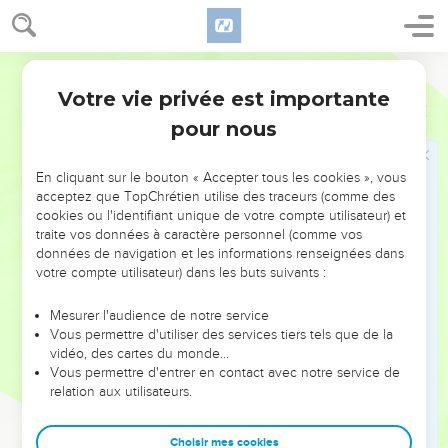
δέροντες,
64
καὶ περικαλύψαντες αὐτὸν ἐπηρώτων λέγοντες·
Προφήτευσον, τίς ἐστιν ὁ παίσας σε;
Hébreu / Grec - Texte original
65
καὶ ἕτερα πολλὰ βλασφημοῦντες ἔλεγον εἰς
Votre vie privée est importante
Luc
22
αὐτόν.
pour nous
Jésus devant le Conseil supérieur
En cliquant sur le bouton « Accepter tous les cookies », vous
acceptez que TopChrétien utilise des traceurs (comme des
66
Καὶ ὡς ἐγένετο ἡμέρα, συνήχθη τὸ πρεσβυτέριον
cookies ou l'identifiant unique de votre compte utilisateur) et
τοῦ λαοῦ, ἀρχιερεῖς τε καὶ γραμματεῖς, καὶ
traite vos données à caractère personnel (comme vos
ἀπήγαγον αὐτὸν εἰς τὸ συνέδριον αὐτῶν,
données de navigation et les informations renseignées dans
votre compte utilisateur) dans les buts suivants :
67
λέγοντες· Εἰ σὺ εἶ ὁ χριστός, εἰπὸν ἡμῖν. εἶπεν δὲ
αὐτοῖς· Ἐὰν ὑμῖν εἴπω οὐ μὴ πιστεύσητε·
Mesurer l'audience de notre service
68
ἐὰν δὲ ἐρωτήσω, οὐ μὴ ἀποκριθῆτε.
Vous permettre d'utiliser des services tiers tels que de la
vidéo, des cartes du monde…
69
ἀπὸ τοῦ νῦν δὲ ἔσται ὁ υἱὸς τοῦ ἀνθρώπου
Vous permettre d'entrer en contact avec notre service de
καθήμενος ἐκ δεξιῶν τῆς δυνάμεως τοῦ θεοῦ.
relation aux utilisateurs.
70
εἶπαν δὲ πάντες· Σὺ οὖν εἶ ὁ υἱὸς τοῦ θεοῦ; ὁ δὲ
πρὸς αὐτοὺς ἔφη· Ὑμεῖς λέγετε ὅτι ἐγώ εἰμι.
Choisir mes cookies