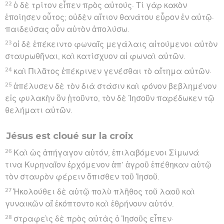
22
ὁ δὲ τρίτον εἶπεν πρὸς αὐτούς· Τί γὰρ κακὸν
ἐποίησεν οὗτος; οὐδὲν αἴτιον θανάτου εὗρον ἐν αὐτῷ·
παιδεύσας οὖν αὐτὸν ἀπολύσω.
23
οἱ δὲ ἐπέκειντο φωναῖς μεγάλαις αἰτούμενοι αὐτὸν
σταυρωθῆναι, καὶ κατίσχυον αἱ φωναὶ αὐτῶν.
24
καὶ Πιλᾶτος ἐπέκρινεν γενέσθαι τὸ αἴτημα αὐτῶν·
25
ἀπέλυσεν δὲ τὸν διὰ στάσιν καὶ φόνον βεβλημένον
εἰς φυλακὴν ὃν ᾐτοῦντο, τὸν δὲ Ἰησοῦν παρέδωκεν τῷ
θελήματι αὐτῶν.
Jésus est cloué sur la croix
26
Καὶ ὡς ἀπήγαγον αὐτόν, ἐπιλαβόμενοι Σίμωνά
τινα Κυρηναῖον ἐρχόμενον ἀπ’ ἀγροῦ ἐπέθηκαν αὐτῷ
τὸν σταυρὸν φέρειν ὄπισθεν τοῦ Ἰησοῦ.
27
Ἠκολούθει δὲ αὐτῷ πολὺ πλῆθος τοῦ λαοῦ καὶ
γυναικῶν αἳ ἐκόπτοντο καὶ ἐθρήνουν αὐτόν.
28
στραφεὶς δὲ πρὸς αὐτὰς ὁ Ἰησοῦς εἶπεν·