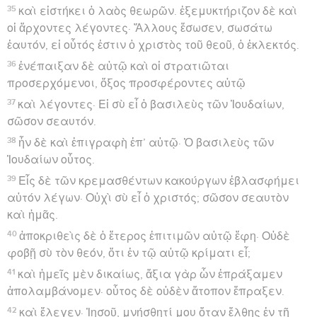
35
καὶ εἱστήκει ὁ λαὸς θεωρῶν. ἐξεμυκτήριζον δὲ καὶ
οἱ ἄρχοντες λέγοντες· Ἄλλους ἔσωσεν, σωσάτω
ἑαυτόν, εἰ οὗτός ἐστιν ὁ χριστὸς τοῦ θεοῦ, ὁ ἐκλεκτός.
36
ἐνέπαιξαν δὲ αὐτῷ καὶ οἱ στρατιῶται
προσερχόμενοι, ὄξος προσφέροντες αὐτῷ
37
καὶ λέγοντες· Εἰ σὺ εἶ ὁ βασιλεὺς τῶν Ἰουδαίων,
σῶσον σεαυτόν.
38
ἦν δὲ καὶ ἐπιγραφὴ ἐπ’ αὐτῷ· Ὁ βασιλεὺς τῶν
Ἰουδαίων οὗτος.
39
Εἷς δὲ τῶν κρεμασθέντων κακούργων ἐβλασφήμει
αὐτόν λέγων· Οὐχὶ σὺ εἶ ὁ χριστός; σῶσον σεαυτὸν
καὶ ἡμᾶς.
40
ἀποκριθεὶς δὲ ὁ ἕτερος ἐπιτιμῶν αὐτῷ ἔφη· Οὐδὲ
φοβῇ σὺ τὸν θεόν, ὅτι ἐν τῷ αὐτῷ κρίματι εἶ;
41
καὶ ἡμεῖς μὲν δικαίως, ἄξια γὰρ ὧν ἐπράξαμεν
ἀπολαμβάνομεν· οὗτος δὲ οὐδὲν ἄτοπον ἔπραξεν.
42
καὶ ἔλεγεν· Ἰησοῦ, μνήσθητί μου ὅταν ἔλθῃς ἐν τῇ