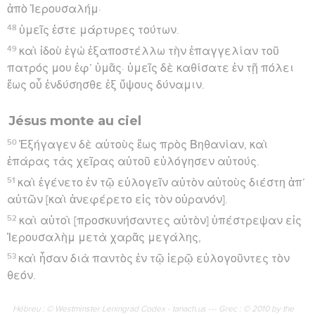
ἀπὸ Ἰερουσαλήμ·
48
ὑμεῖς ἐστε μάρτυρες τούτων.
49
καὶ ἰδοὺ ἐγὼ ἐξαποστέλλω τὴν ἐπαγγελίαν τοῦ
πατρός μου ἐφ’ ὑμᾶς· ὑμεῖς δὲ καθίσατε ἐν τῇ πόλει
ἕως οὗ ἐνδύσησθε ἐξ ὕψους δύναμιν.
Jésus monte au ciel
50
Ἐξήγαγεν δὲ αὐτοὺς ἕως πρὸς Βηθανίαν, καὶ
ἐπάρας τὰς χεῖρας αὐτοῦ εὐλόγησεν αὐτούς.
51
καὶ ἐγένετο ἐν τῷ εὐλογεῖν αὐτὸν αὐτοὺς διέστη ἀπ’
αὐτῶν [καὶ ἀνεφέρετο εἰς τὸν οὐρανόν].
52
καὶ αὐτοὶ [προσκυνήσαντες αὐτὸν] ὑπέστρεψαν εἰς
Ἰερουσαλὴμ μετὰ χαρᾶς μεγάλης,
53
καὶ ἦσαν διὰ παντὸς ἐν τῷ ἱερῷ εὐλογοῦντες τὸν
θεόν.
Hébreu : © Westminster Leningrad Codex - tanach.us --- Grec : © 2010 by the