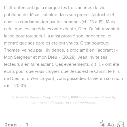
L’affrontement qui a marqué les trois années de vie
publique de Jésus culmine dans son procès fantoche et
dans sa condamnation par les hommes (ch. 13 à 19). Mais
celui que les incrédules ont exécuté, Dieu l’a fait revenir à
la vie pour toujours. Il a ainsi prouvé son innocence, et
montré que ses paroles étaient vraies. C’est pourquoi
Thomas, vaincu par l’évidence, a proclamé en l’adorant : «
Mon Seigneur et mon Dieu » (20.28). Jean invite ses
lecteurs à en faire autant. Ces événements, dit-il, « ont été
écrits pour que vous croyiez que Jésus est le Christ, le Fils
de Dieu, et qu’en croyant, vous possédiez la vie en son nom
» (cf. 20.31).
La Bible Du Semeur Copyright © 1992, 1999 by Biblica, Inc.® Used by
permission. All rights reserved worldwide.
Jean
1