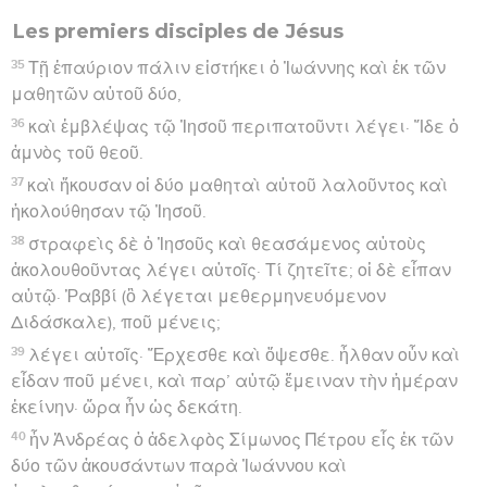
Les premiers disciples de Jésus
35
Τῇ ἐπαύριον πάλιν εἱστήκει ὁ Ἰωάννης καὶ ἐκ τῶν
μαθητῶν αὐτοῦ δύο,
36
καὶ ἐμβλέψας τῷ Ἰησοῦ περιπατοῦντι λέγει· Ἴδε ὁ
ἀμνὸς τοῦ θεοῦ.
37
καὶ ἤκουσαν οἱ δύο μαθηταὶ αὐτοῦ λαλοῦντος καὶ
ἠκολούθησαν τῷ Ἰησοῦ.
38
στραφεὶς δὲ ὁ Ἰησοῦς καὶ θεασάμενος αὐτοὺς
ἀκολουθοῦντας λέγει αὐτοῖς· Τί ζητεῖτε; οἱ δὲ εἶπαν
αὐτῷ· Ῥαββί (ὃ λέγεται μεθερμηνευόμενον
Διδάσκαλε), ποῦ μένεις;
39
λέγει αὐτοῖς· Ἔρχεσθε καὶ ὄψεσθε. ἦλθαν οὖν καὶ
εἶδαν ποῦ μένει, καὶ παρ’ αὐτῷ ἔμειναν τὴν ἡμέραν
ἐκείνην· ὥρα ἦν ὡς δεκάτη.
40
ἦν Ἀνδρέας ὁ ἀδελφὸς Σίμωνος Πέτρου εἷς ἐκ τῶν
δύο τῶν ἀκουσάντων παρὰ Ἰωάννου καὶ