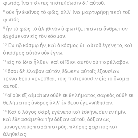
φωτός, ἵνα πάντες πιστεύσωσιν δι’ αὐτοῦ.
8
οὐκ ἦν ἐκεῖνος τὸ φῶς, ἀλλ’ ἵνα μαρτυρήσῃ περὶ τοῦ
φωτός.
9
ἦν τὸ φῶς τὸ ἀληθινὸν ὃ φωτίζει πάντα ἄνθρωπον
ἐρχόμενον εἰς τὸν κόσμον.
10
Ἐν τῷ κόσμῳ ἦν, καὶ ὁ κόσμος δι’ αὐτοῦ ἐγένετο, καὶ
ὁ κόσμος αὐτὸν οὐκ ἔγνω.
11
εἰς τὰ ἴδια ἦλθεν, καὶ οἱ ἴδιοι αὐτὸν οὐ παρέλαβον.
12
ὅσοι δὲ ἔλαβον αὐτόν, ἔδωκεν αὐτοῖς ἐξουσίαν
τέκνα θεοῦ γενέσθαι, τοῖς πιστεύουσιν εἰς τὸ ὄνομα
αὐτοῦ,
13
οἳ οὐκ ἐξ αἱμάτων οὐδὲ ἐκ θελήματος σαρκὸς οὐδὲ ἐκ
θελήματος ἀνδρὸς ἀλλ’ ἐκ θεοῦ ἐγεννήθησαν.
14
Καὶ ὁ λόγος σὰρξ ἐγένετο καὶ ἐσκήνωσεν ἐν ἡμῖν,
καὶ ἐθεασάμεθα τὴν δόξαν αὐτοῦ, δόξαν ὡς
μονογενοῦς παρὰ πατρός, πλήρης χάριτος καὶ
ἀληθείας·