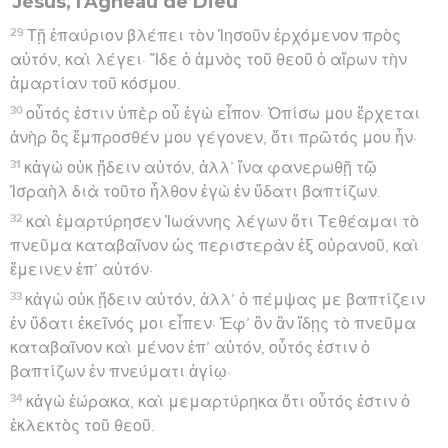
Jésus, l'Agneau de Dieu
29
Τῇ ἐπαύριον βλέπει τὸν Ἰησοῦν ἐρχόμενον πρὸς
αὐτόν, καὶ λέγει· Ἴδε ὁ ἀμνὸς τοῦ θεοῦ ὁ αἴρων τὴν
ἁμαρτίαν τοῦ κόσμου.
30
οὗτός ἐστιν ὑπὲρ οὗ ἐγὼ εἶπον· Ὀπίσω μου ἔρχεται
ἀνὴρ ὃς ἔμπροσθέν μου γέγονεν, ὅτι πρῶτός μου ἦν·
31
κἀγὼ οὐκ ᾔδειν αὐτόν, ἀλλ’ ἵνα φανερωθῇ τῷ
Ἰσραὴλ διὰ τοῦτο ἦλθον ἐγὼ ἐν ὕδατι βαπτίζων.
32
καὶ ἐμαρτύρησεν Ἰωάννης λέγων ὅτι Τεθέαμαι τὸ
πνεῦμα καταβαῖνον ὡς περιστερὰν ἐξ οὐρανοῦ, καὶ
ἔμεινεν ἐπ’ αὐτόν·
33
κἀγὼ οὐκ ᾔδειν αὐτόν, ἀλλ’ ὁ πέμψας με βαπτίζειν
ἐν ὕδατι ἐκεῖνός μοι εἶπεν· Ἐφ’ ὃν ἂν ἴδῃς τὸ πνεῦμα
καταβαῖνον καὶ μένον ἐπ’ αὐτόν, οὗτός ἐστιν ὁ
βαπτίζων ἐν πνεύματι ἁγίῳ·
34
κἀγὼ ἑώρακα, καὶ μεμαρτύρηκα ὅτι οὗτός ἐστιν ὁ
ἐκλεκτὸς τοῦ θεοῦ.