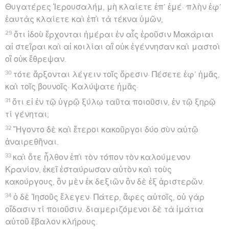
Θυγατέρες Ἰερουσαλήμ, μὴ κλαίετε ἐπ’ ἐμέ· πλὴν ἐφ’
ἑαυτὰς κλαίετε καὶ ἐπὶ τὰ τέκνα ὑμῶν,
29
ὅτι ἰδοὺ ἔρχονται ἡμέραι ἐν αἷς ἐροῦσιν Μακάριαι
αἱ στεῖραι καὶ αἱ κοιλίαι αἳ οὐκ ἐγέννησαν καὶ μαστοὶ
οἳ οὐκ ἔθρεψαν.
30
τότε ἄρξονται λέγειν τοῖς ὄρεσιν· Πέσετε ἐφ’ ἡμᾶς,
καὶ τοῖς βουνοῖς· Καλύψατε ἡμᾶς·
31
ὅτι εἰ ἐν τῷ ὑγρῷ ξύλῳ ταῦτα ποιοῦσιν, ἐν τῷ ξηρῷ
τί γένηται;
32
Ἤγοντο δὲ καὶ ἕτεροι κακοῦργοι δύο σὺν αὐτῷ
ἀναιρεθῆναι.
33
καὶ ὅτε ἦλθον ἐπὶ τὸν τόπον τὸν καλούμενον
Κρανίον, ἐκεῖ ἐσταύρωσαν αὐτὸν καὶ τοὺς
κακούργους, ὃν μὲν ἐκ δεξιῶν ὃν δὲ ἐξ ἀριστερῶν.
34
ὁ δὲ Ἰησοῦς ἔλεγεν· Πάτερ, ἄφες αὐτοῖς, οὐ γὰρ
οἴδασιν τί ποιοῦσιν. διαμεριζόμενοι δὲ τὰ ἱμάτια
αὐτοῦ ἔβαλον κλήρους.