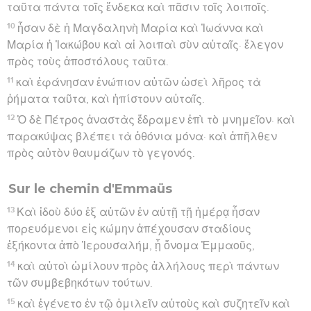
ταῦτα πάντα τοῖς ἕνδεκα καὶ πᾶσιν τοῖς λοιποῖς.
10
ἦσαν δὲ ἡ Μαγδαληνὴ Μαρία καὶ Ἰωάννα καὶ
Μαρία ἡ Ἰακώβου καὶ αἱ λοιπαὶ σὺν αὐταῖς· ἔλεγον
πρὸς τοὺς ἀποστόλους ταῦτα.
11
καὶ ἐφάνησαν ἐνώπιον αὐτῶν ὡσεὶ λῆρος τὰ
ῥήματα ταῦτα, καὶ ἠπίστουν αὐταῖς.
12
Ὁ δὲ Πέτρος ἀναστὰς ἔδραμεν ἐπὶ τὸ μνημεῖον· καὶ
παρακύψας βλέπει τὰ ὀθόνια μόνα· καὶ ἀπῆλθεν
πρὸς αὑτὸν θαυμάζων τὸ γεγονός.
Sur le chemin d'Emmaüs
13
Καὶ ἰδοὺ δύο ἐξ αὐτῶν ἐν αὐτῇ τῇ ἡμέρᾳ ἦσαν
πορευόμενοι εἰς κώμην ἀπέχουσαν σταδίους
ἑξήκοντα ἀπὸ Ἰερουσαλήμ, ᾗ ὄνομα Ἐμμαοῦς,
14
καὶ αὐτοὶ ὡμίλουν πρὸς ἀλλήλους περὶ πάντων
τῶν συμβεβηκότων τούτων.
15
καὶ ἐγένετο ἐν τῷ ὁμιλεῖν αὐτοὺς καὶ συζητεῖν καὶ