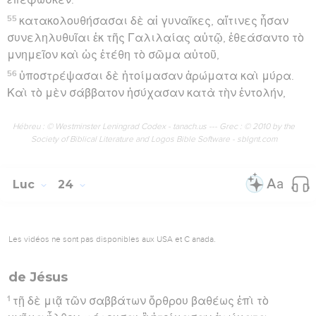
55
κατακολουθήσασαι δὲ αἱ γυναῖκες, αἵτινες ἦσαν
συνεληλυθυῖαι ἐκ τῆς Γαλιλαίας αὐτῷ, ἐθεάσαντο τὸ
μνημεῖον καὶ ὡς ἐτέθη τὸ σῶμα αὐτοῦ,
56
ὑποστρέψασαι δὲ ἡτοίμασαν ἀρώματα καὶ μύρα.
Καὶ τὸ μὲν σάββατον ἡσύχασαν κατὰ τὴν ἐντολήν,
Hébreu : © Westminster Leningrad Codex - tanach.us --- Grec : © 2010 by the
Society of Biblical Literature and Logos Bible Software - sblgnt.com
Luc
24
Les vidéos ne sont pas disponibles aux USA et C anada.
de Jésus
1
τῇ δὲ μιᾷ τῶν σαββάτων ὄρθρου βαθέως ἐπὶ τὸ