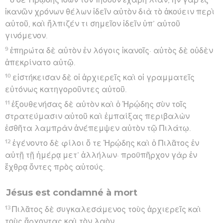
ἱκανῶν χρόνων θέλων ἰδεῖν αὐτὸν διὰ τὸ ἀκούειν περὶ
αὐτοῦ, καὶ ἤλπιζέν τι σημεῖον ἰδεῖν ὑπ’ αὐτοῦ
γινόμενον.
9
ἐπηρώτα δὲ αὐτὸν ἐν λόγοις ἱκανοῖς· αὐτὸς δὲ οὐδὲν
ἀπεκρίνατο αὐτῷ.
10
εἱστήκεισαν δὲ οἱ ἀρχιερεῖς καὶ οἱ γραμματεῖς
εὐτόνως κατηγοροῦντες αὐτοῦ.
11
ἐξουθενήσας δὲ αὐτὸν καὶ ὁ Ἡρῴδης σὺν τοῖς
στρατεύμασιν αὐτοῦ καὶ ἐμπαίξας περιβαλὼν
ἐσθῆτα λαμπρὰν ἀνέπεμψεν αὐτὸν τῷ Πιλάτῳ.
12
ἐγένοντο δὲ φίλοι ὅ τε Ἡρῴδης καὶ ὁ Πιλᾶτος ἐν
αὐτῇ τῇ ἡμέρᾳ μετ’ ἀλλήλων· προϋπῆρχον γὰρ ἐν
ἔχθρᾳ ὄντες πρὸς αὑτούς.
Jésus est condamné à mort
13
Πιλᾶτος δὲ συγκαλεσάμενος τοὺς ἀρχιερεῖς καὶ
τοὺς ἄρχοντας καὶ τὸν λαὸν