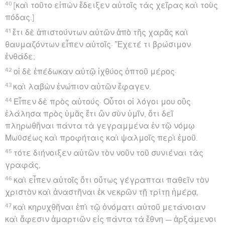
40
[καὶ τοῦτο εἰπὼν ἔδειξεν αὐτοῖς τὰς χεῖρας καὶ τοὺς
πόδας.]
41
ἔτι δὲ ἀπιστούντων αὐτῶν ἀπὸ τῆς χαρᾶς καὶ
θαυμαζόντων εἶπεν αὐτοῖς· Ἔχετέ τι βρώσιμον
ἐνθάδε;
42
οἱ δὲ ἐπέδωκαν αὐτῷ ἰχθύος ὀπτοῦ μέρος·
43
καὶ λαβὼν ἐνώπιον αὐτῶν ἔφαγεν.
44
Εἶπεν δὲ πρὸς αὐτούς· Οὗτοι οἱ λόγοι μου οὓς
ἐλάλησα πρὸς ὑμᾶς ἔτι ὢν σὺν ὑμῖν, ὅτι δεῖ
πληρωθῆναι πάντα τὰ γεγραμμένα ἐν τῷ νόμῳ
Μωϋσέως καὶ προφήταις καὶ ψαλμοῖς περὶ ἐμοῦ.
45
τότε διήνοιξεν αὐτῶν τὸν νοῦν τοῦ συνιέναι τὰς
γραφάς,
46
καὶ εἶπεν αὐτοῖς ὅτι οὕτως γέγραπται παθεῖν τὸν
χριστὸν καὶ ἀναστῆναι ἐκ νεκρῶν τῇ τρίτῃ ἡμέρᾳ,
47
καὶ κηρυχθῆναι ἐπὶ τῷ ὀνόματι αὐτοῦ μετάνοιαν
καὶ ἄφεσιν ἁμαρτιῶν εἰς πάντα τὰ ἔθνη — ἀρξάμενοι