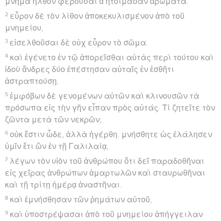
μνῆμα ἦλθον φέρουσαι ἃ ἡτοίμασαν ἀρώματα.
2
εὗρον δὲ τὸν λίθον ἀποκεκυλισμένον ἀπὸ τοῦ
μνημείου,
3
εἰσελθοῦσαι δὲ οὐχ εὗρον τὸ σῶμα.
4
καὶ ἐγένετο ἐν τῷ ἀπορεῖσθαι αὐτὰς περὶ τούτου καὶ
ἰδοὺ ἄνδρες δύο ἐπέστησαν αὐταῖς ἐν ἐσθῆτι
ἀστραπτούσῃ.
5
ἐμφόβων δὲ γενομένων αὐτῶν καὶ κλινουσῶν τὰ
πρόσωπα εἰς τὴν γῆν εἶπαν πρὸς αὐτάς· Τί ζητεῖτε τὸν
ζῶντα μετὰ τῶν νεκρῶν;
6
οὐκ ἔστιν ὧδε, ἀλλὰ ἠγέρθη. μνήσθητε ὡς ἐλάλησεν
ὑμῖν ἔτι ὢν ἐν τῇ Γαλιλαίᾳ,
7
λέγων τὸν υἱὸν τοῦ ἀνθρώπου ὅτι δεῖ παραδοθῆναι
εἰς χεῖρας ἀνθρώπων ἁμαρτωλῶν καὶ σταυρωθῆναι
καὶ τῇ τρίτῃ ἡμέρᾳ ἀναστῆναι.
8
καὶ ἐμνήσθησαν τῶν ῥημάτων αὐτοῦ,
9
καὶ ὑποστρέψασαι ἀπὸ τοῦ μνημείου ἀπήγγειλαν