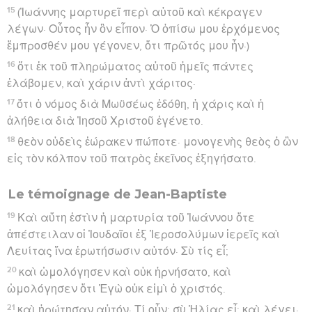
15
(Ἰωάννης μαρτυρεῖ περὶ αὐτοῦ καὶ κέκραγεν
λέγων· Οὗτος ἦν ὃν εἶπον· Ὁ ὀπίσω μου ἐρχόμενος
ἔμπροσθέν μου γέγονεν, ὅτι πρῶτός μου ἦν·)
16
ὅτι ἐκ τοῦ πληρώματος αὐτοῦ ἡμεῖς πάντες
ἐλάβομεν, καὶ χάριν ἀντὶ χάριτος·
17
ὅτι ὁ νόμος διὰ Μωϋσέως ἐδόθη, ἡ χάρις καὶ ἡ
ἀλήθεια διὰ Ἰησοῦ Χριστοῦ ἐγένετο.
18
θεὸν οὐδεὶς ἑώρακεν πώποτε· μονογενὴς θεὸς ὁ ὢν
εἰς τὸν κόλπον τοῦ πατρὸς ἐκεῖνος ἐξηγήσατο.
Le témoignage de Jean-Baptiste
19
Καὶ αὕτη ἐστὶν ἡ μαρτυρία τοῦ Ἰωάννου ὅτε
ἀπέστειλαν οἱ Ἰουδαῖοι ἐξ Ἱεροσολύμων ἱερεῖς καὶ
Λευίτας ἵνα ἐρωτήσωσιν αὐτόν· Σὺ τίς εἶ;
20
καὶ ὡμολόγησεν καὶ οὐκ ἠρνήσατο, καὶ
ὡμολόγησεν ὅτι Ἐγὼ οὐκ εἰμὶ ὁ χριστός.
21
καὶ ἠρώτησαν αὐτόν· Τί οὖν; σὺ Ἠλίας εἶ; καὶ λέγει·