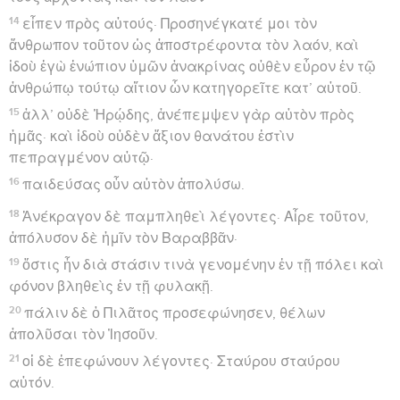
14
εἶπεν πρὸς αὐτούς· Προσηνέγκατέ μοι τὸν
ἄνθρωπον τοῦτον ὡς ἀποστρέφοντα τὸν λαόν, καὶ
ἰδοὺ ἐγὼ ἐνώπιον ὑμῶν ἀνακρίνας οὐθὲν εὗρον ἐν τῷ
ἀνθρώπῳ τούτῳ αἴτιον ὧν κατηγορεῖτε κατ’ αὐτοῦ.
15
ἀλλ’ οὐδὲ Ἡρῴδης, ἀνέπεμψεν γὰρ αὐτὸν πρὸς
ἡμᾶς· καὶ ἰδοὺ οὐδὲν ἄξιον θανάτου ἐστὶν
πεπραγμένον αὐτῷ·
16
παιδεύσας οὖν αὐτὸν ἀπολύσω.
18
Ἀνέκραγον δὲ παμπληθεὶ λέγοντες· Αἶρε τοῦτον,
ἀπόλυσον δὲ ἡμῖν τὸν Βαραββᾶν·
19
ὅστις ἦν διὰ στάσιν τινὰ γενομένην ἐν τῇ πόλει καὶ
φόνον βληθεὶς ἐν τῇ φυλακῇ.
20
πάλιν δὲ ὁ Πιλᾶτος προσεφώνησεν, θέλων
ἀπολῦσαι τὸν Ἰησοῦν.
21
οἱ δὲ ἐπεφώνουν λέγοντες· Σταύρου σταύρου
αὐτόν.