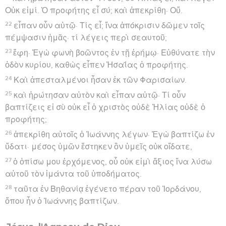
Οὐκ εἰμί. Ὁ προφήτης εἶ σύ; καὶ ἀπεκρίθη· Οὔ.
22
εἶπαν οὖν αὐτῷ· Τίς εἶ; ἵνα ἀπόκρισιν δῶμεν τοῖς
πέμψασιν ἡμᾶς· τί λέγεις περὶ σεαυτοῦ;
23
ἔφη· Ἐγὼ φωνὴ βοῶντος ἐν τῇ ἐρήμῳ· Εὐθύνατε τὴν
ὁδὸν κυρίου, καθὼς εἶπεν Ἠσαΐας ὁ προφήτης.
24
Καὶ ἀπεσταλμένοι ἦσαν ἐκ τῶν Φαρισαίων.
25
καὶ ἠρώτησαν αὐτὸν καὶ εἶπαν αὐτῷ· Τί οὖν
βαπτίζεις εἰ σὺ οὐκ εἶ ὁ χριστὸς οὐδὲ Ἠλίας οὐδὲ ὁ
προφήτης;
26
ἀπεκρίθη αὐτοῖς ὁ Ἰωάννης λέγων· Ἐγὼ βαπτίζω ἐν
ὕδατι· μέσος ὑμῶν ἕστηκεν ὃν ὑμεῖς οὐκ οἴδατε,
27
ὁ ὀπίσω μου ἐρχόμενος, οὗ οὐκ εἰμὶ ἄξιος ἵνα λύσω
αὐτοῦ τὸν ἱμάντα τοῦ ὑποδήματος.
28
ταῦτα ἐν Βηθανίᾳ ἐγένετο πέραν τοῦ Ἰορδάνου,
ὅπου ἦν ὁ Ἰωάννης βαπτίζων.