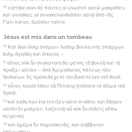
49
εἱστήκεισαν δὲ πάντες οἱ γνωστοὶ αὐτῷ μακρόθεν,
καὶ γυναῖκες αἱ συνακολουθοῦσαι αὐτῷ ἀπὸ τῆς
Γαλιλαίας, ὁρῶσαι ταῦτα.
Jésus est mis dans un tombeau
50
Καὶ ἰδοὺ ἀνὴρ ὀνόματι Ἰωσὴφ βουλευτὴς ὑπάρχων,
ἀνὴρ ἀγαθὸς καὶ δίκαιος —
51
οὗτος οὐκ ἦν συγκατατεθειμένος τῇ βουλῇ καὶ τῇ
πράξει αὐτῶν — ἀπὸ Ἁριμαθαίας πόλεως τῶν
Ἰουδαίων, ὃς προσεδέχετο τὴν βασιλείαν τοῦ θεοῦ,
52
οὗτος προσελθὼν τῷ Πιλάτῳ ᾐτήσατο τὸ σῶμα τοῦ
Ἰησοῦ,
53
καὶ καθελὼν ἐνετύλιξεν αὐτὸ σινδόνι, καὶ ἔθηκεν
αὐτὸν ἐν μνήματι λαξευτῷ οὗ οὐκ ἦν οὐδεὶς οὔπω
κείμενος.
54
καὶ ἡμέρα ἦν παρασκευῆς, καὶ σάββατον
ἐπέφωσκεν.