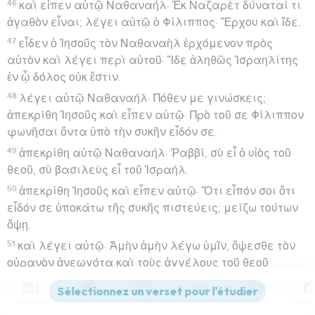
46
καὶ εἶπεν αὐτῷ Ναθαναήλ· Ἐκ Ναζαρὲτ δύναταί τι
ἀγαθὸν εἶναι; λέγει αὐτῷ ὁ Φίλιππος· Ἔρχου καὶ ἴδε.
47
εἶδεν ὁ Ἰησοῦς τὸν Ναθαναὴλ ἐρχόμενον πρὸς
αὐτὸν καὶ λέγει περὶ αὐτοῦ· Ἴδε ἀληθῶς Ἰσραηλίτης
ἐν ᾧ δόλος οὐκ ἔστιν.
48
λέγει αὐτῷ Ναθαναήλ· Πόθεν με γινώσκεις;
ἀπεκρίθη Ἰησοῦς καὶ εἶπεν αὐτῷ· Πρὸ τοῦ σε Φίλιππον
φωνῆσαι ὄντα ὑπὸ τὴν συκῆν εἶδόν σε.
49
ἀπεκρίθη αὐτῷ Ναθαναήλ· Ῥαββί, σὺ εἶ ὁ υἱὸς τοῦ
θεοῦ, σὺ βασιλεὺς εἶ τοῦ Ἰσραήλ.
50
ἀπεκρίθη Ἰησοῦς καὶ εἶπεν αὐτῷ· Ὅτι εἶπόν σοι ὅτι
εἶδόν σε ὑποκάτω τῆς συκῆς πιστεύεις; μείζω τούτων
ὄψῃ.
51
καὶ λέγει αὐτῷ· Ἀμὴν ἀμὴν λέγω ὑμῖν, ὄψεσθε τὸν
οὐρανὸν ἀνεῳγότα καὶ τοὺς ἀγγέλους τοῦ θεοῦ
ἀναβαίνοντας καὶ καταβαίνοντας ἐπὶ τὸν υἱὸν τοῦ
ἀνθρώπου.
Contenus
Versions
Commentaires
Strong
Dictionnaire