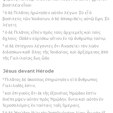
βασιλέα εἶναι.
3
ὁ δὲ Πιλᾶτος ἠρώτησεν αὐτὸν λέγων· Σὺ εἶ ὁ
βασιλεὺς τῶν Ἰουδαίων; ὁ δὲ ἀποκριθεὶς αὐτῷ ἔφη· Σὺ
λέγεις.
4
ὁ δὲ Πιλᾶτος εἶπεν πρὸς τοὺς ἀρχιερεῖς καὶ τοὺς
ὄχλους· Οὐδὲν εὑρίσκω αἴτιον ἐν τῷ ἀνθρώπῳ τούτῳ.
5
οἱ δὲ ἐπίσχυον λέγοντες ὅτι Ἀνασείει τὸν λαὸν
διδάσκων καθ’ ὅλης τῆς Ἰουδαίας, καὶ ἀρξάμενος ἀπὸ
τῆς Γαλιλαίας ἕως ὧδε.
Jésus devant Hérode
6
Πιλᾶτος δὲ ἀκούσας ἐπηρώτησεν εἰ ὁ ἄνθρωπος
Γαλιλαῖός ἐστιν,
7
καὶ ἐπιγνοὺς ὅτι ἐκ τῆς ἐξουσίας Ἡρῴδου ἐστὶν
ἀνέπεμψεν αὐτὸν πρὸς Ἡρῴδην, ὄντα καὶ αὐτὸν ἐν
Ἱεροσολύμοις ἐν ταύταις ταῖς ἡμέραις.
8
ὁ δὲ Ἡρῴδης ἰδὼν τὸν Ἰησοῦν ἐχάρη λίαν, ἦν γὰρ ἐξ