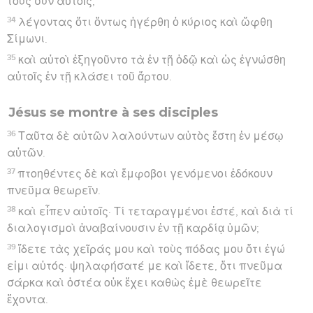
τοὺς σὺν αὐτοῖς,
34
λέγοντας ὅτι ὄντως ἠγέρθη ὁ κύριος καὶ ὤφθη
Σίμωνι.
35
καὶ αὐτοὶ ἐξηγοῦντο τὰ ἐν τῇ ὁδῷ καὶ ὡς ἐγνώσθη
αὐτοῖς ἐν τῇ κλάσει τοῦ ἄρτου.
Jésus se montre à ses disciples
36
Ταῦτα δὲ αὐτῶν λαλούντων αὐτὸς ἔστη ἐν μέσῳ
αὐτῶν.
37
πτοηθέντες δὲ καὶ ἔμφοβοι γενόμενοι ἐδόκουν
πνεῦμα θεωρεῖν.
38
καὶ εἶπεν αὐτοῖς· Τί τεταραγμένοι ἐστέ, καὶ διὰ τί
διαλογισμοὶ ἀναβαίνουσιν ἐν τῇ καρδίᾳ ὑμῶν;
39
ἴδετε τὰς χεῖράς μου καὶ τοὺς πόδας μου ὅτι ἐγώ
εἰμι αὐτός· ψηλαφήσατέ με καὶ ἴδετε, ὅτι πνεῦμα
σάρκα καὶ ὀστέα οὐκ ἔχει καθὼς ἐμὲ θεωρεῖτε
ἔχοντα.