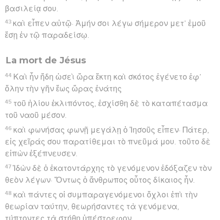
βασιλείᾳ σου.
43
καὶ εἶπεν αὐτῷ· Ἀμήν σοι λέγω σήμερον μετ’ ἐμοῦ
ἔσῃ ἐν τῷ παραδείσῳ.
La mort de Jésus
44
Καὶ ἦν ἤδη ὡσεὶ ὥρα ἕκτη καὶ σκότος ἐγένετο ἐφ’
ὅλην τὴν γῆν ἕως ὥρας ἐνάτης
45
τοῦ ἡλίου ἐκλιπόντος, ἐσχίσθη δὲ τὸ καταπέτασμα
τοῦ ναοῦ μέσον.
46
καὶ φωνήσας φωνῇ μεγάλῃ ὁ Ἰησοῦς εἶπεν· Πάτερ,
εἰς χεῖράς σου παρατίθεμαι τὸ πνεῦμά μου. τοῦτο δὲ
εἰπὼν ἐξέπνευσεν.
47
Ἰδὼν δὲ ὁ ἑκατοντάρχης τὸ γενόμενον ἐδόξαζεν τὸν
θεὸν λέγων· Ὄντως ὁ ἄνθρωπος οὗτος δίκαιος ἦν.
48
καὶ πάντες οἱ συμπαραγενόμενοι ὄχλοι ἐπὶ τὴν
θεωρίαν ταύτην, θεωρήσαντες τὰ γενόμενα,
τύπτοντες τὰ στήθη ὑπέστρεφον.