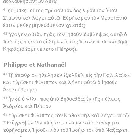
ἀκολουθησάντων αὐτῷ·
41
εὑρίσκει οὗτος πρῶτον τὸν ἀδελφὸν τὸν ἴδιον
Σίμωνα καὶ λέγει αὐτῷ· Εὑρήκαμεν τὸν Μεσσίαν (ὅ
ἐστιν μεθερμηνευόμενον χριστός).
42
ἤγαγεν αὐτὸν πρὸς τὸν Ἰησοῦν. ἐμβλέψας αὐτῷ ὁ
Ἰησοῦς εἶπεν· Σὺ εἶ Σίμων ὁ υἱὸς Ἰωάννου, σὺ κληθήσῃ
Κηφᾶς (ὃ ἑρμηνεύεται Πέτρος).
Philippe et Nathanaël
43
Τῇ ἐπαύριον ἠθέλησεν ἐξελθεῖν εἰς τὴν Γαλιλαίαν.
καὶ εὑρίσκει Φίλιππον καὶ λέγει αὐτῷ ὁ Ἰησοῦς·
Ἀκολούθει μοι.
44
ἦν δὲ ὁ Φίλιππος ἀπὸ Βηθσαϊδά, ἐκ τῆς πόλεως
Ἀνδρέου καὶ Πέτρου.
45
εὑρίσκει Φίλιππος τὸν Ναθαναὴλ καὶ λέγει αὐτῷ·
Ὃν ἔγραψεν Μωϋσῆς ἐν τῷ νόμῳ καὶ οἱ προφῆται
εὑρήκαμεν, Ἰησοῦν υἱὸν τοῦ Ἰωσὴφ τὸν ἀπὸ Ναζαρέτ.