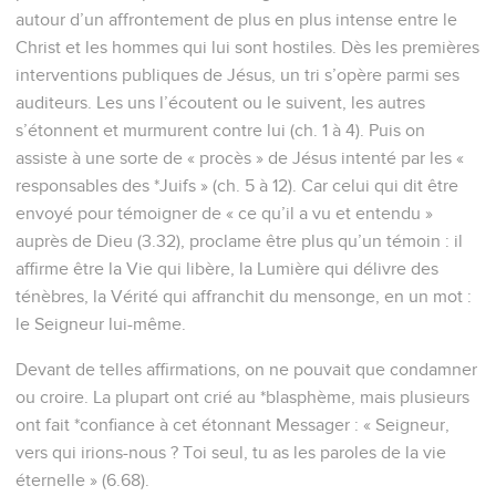
autour d’un affrontement de plus en plus intense entre le
Christ et les hommes qui lui sont hostiles. Dès les premières
interventions publiques de Jésus, un tri s’opère parmi ses
auditeurs. Les uns l’écoutent ou le suivent, les autres
s’étonnent et murmurent contre lui (ch. 1 à 4). Puis on
assiste à une sorte de « procès » de Jésus intenté par les «
responsables des *Juifs » (ch. 5 à 12). Car celui qui dit être
envoyé pour témoigner de « ce qu’il a vu et entendu »
auprès de Dieu (3.32), proclame être plus qu’un témoin : il
affirme être la Vie qui libère, la Lumière qui délivre des
ténèbres, la Vérité qui affranchit du mensonge, en un mot :
le Seigneur lui-même.
Devant de telles affirmations, on ne pouvait que condamner
ou croire. La plupart ont crié au *blasphème, mais plusieurs
ont fait *confiance à cet étonnant Messager : « Seigneur,
vers qui irions-nous ? Toi seul, tu as les paroles de la vie
éternelle » (6.68).