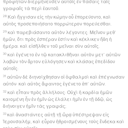
προφητῶν διερμήνευσεν αὐτοῖς ἐν πάσαις ταῖς
γραφαῖς τὰ περὶ ἑαυτοῦ.
28
Καὶ ἤγγισαν εἰς τὴν κώμην οὗ ἐπορεύοντο, καὶ
αὐτὸς προσεποιήσατο πορρώτερον πορεύεσθαι.
29
καὶ παρεβιάσαντο αὐτὸν λέγοντες· Μεῖνον μεθ’
ἡμῶν, ὅτι πρὸς ἑσπέραν ἐστὶν καὶ κέκλικεν ἤδη ἡ
ἡμέρα. καὶ εἰσῆλθεν τοῦ μεῖναι σὺν αὐτοῖς.
30
καὶ ἐγένετο ἐν τῷ κατακλιθῆναι αὐτὸν μετ’ αὐτῶν
λαβὼν τὸν ἄρτον εὐλόγησεν καὶ κλάσας ἐπεδίδου
αὐτοῖς·
31
αὐτῶν δὲ διηνοίχθησαν οἱ ὀφθαλμοὶ καὶ ἐπέγνωσαν
αὐτόν· καὶ αὐτὸς ἄφαντος ἐγένετο ἀπ’ αὐτῶν.
32
καὶ εἶπαν πρὸς ἀλλήλους· Οὐχὶ ἡ καρδία ἡμῶν
καιομένη ἦν ἐν ἡμῖν ὡς ἐλάλει ἡμῖν ἐν τῇ ὁδῷ, ὡς
διήνοιγεν ἡμῖν τὰς γραφάς;
33
καὶ ἀναστάντες αὐτῇ τῇ ὥρᾳ ὑπέστρεψαν εἰς
Ἰερουσαλήμ, καὶ εὗρον ἠθροισμένους τοὺς ἕνδεκα καὶ