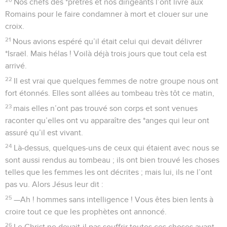
Nos chefs des *prêtres et nos dirigeants l’ont livré aux
Romains pour le faire condamner à mort et clouer sur une
croix.
21
Nous avions espéré qu’il était celui qui devait délivrer
*Israël. Mais hélas ! Voilà déjà trois jours que tout cela est
arrivé.
22
Il est vrai que quelques femmes de notre groupe nous ont
fort étonnés. Elles sont allées au tombeau très tôt ce matin,
23
mais elles n’ont pas trouvé son corps et sont venues
raconter qu’elles ont vu apparaître des *anges qui leur ont
assuré qu’il est vivant.
24
Là-dessus, quelques-uns de ceux qui étaient avec nous se
sont aussi rendus au tombeau ; ils ont bien trouvé les choses
telles que les femmes les ont décrites ; mais lui, ils ne l’ont
pas vu. Alors Jésus leur dit :
25
—Ah ! hommes sans intelligence ! Vous êtes bien lents à
croire tout ce que les prophètes ont annoncé.
26
Le Christ ne devait-il pas souffrir toutes ces choses avant