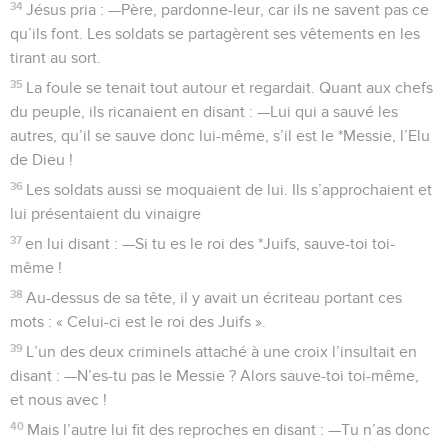
34
Jésus pria : —Père, pardonne-leur, car ils ne savent pas ce
qu’ils font. Les soldats se partagèrent ses vêtements en les
tirant au sort.
35
La foule se tenait tout autour et regardait. Quant aux chefs
du peuple, ils ricanaient en disant : —Lui qui a sauvé les
autres, qu’il se sauve donc lui-même, s’il est le *Messie, l’Elu
de Dieu !
36
Les soldats aussi se moquaient de lui. Ils s’approchaient et
lui présentaient du vinaigre
37
en lui disant : —Si tu es le roi des *Juifs, sauve-toi toi-
même !
38
Au-dessus de sa tête, il y avait un écriteau portant ces
mots : « Celui-ci est le roi des Juifs ».
39
L’un des deux criminels attaché à une croix l’insultait en
disant : —N’es-tu pas le Messie ? Alors sauve-toi toi-même,
et nous avec !
40
Mais l’autre lui fit des reproches en disant : —Tu n’as donc