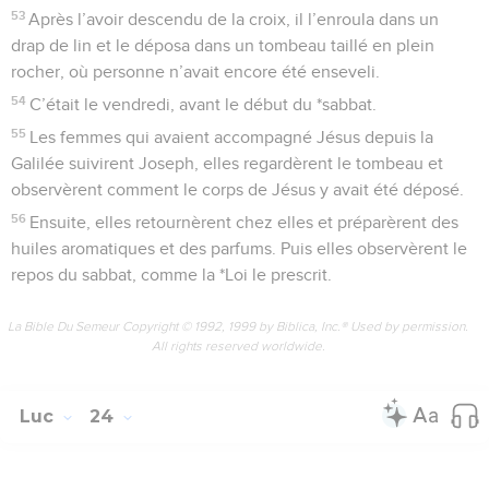
53
Après l’avoir descendu de la croix, il l’enroula dans un
drap de lin et le déposa dans un tombeau taillé en plein
rocher, où personne n’avait encore été enseveli.
54
C’était le vendredi, avant le début du *sabbat.
55
Les femmes qui avaient accompagné Jésus depuis la
Galilée suivirent Joseph, elles regardèrent le tombeau et
observèrent comment le corps de Jésus y avait été déposé.
56
Ensuite, elles retournèrent chez elles et préparèrent des
huiles aromatiques et des parfums. Puis elles observèrent le
repos du sabbat, comme la *Loi le prescrit.
La Bible Du Semeur Copyright © 1992, 1999 by Biblica, Inc.® Used by permission.
All rights reserved worldwide.
Luc
24