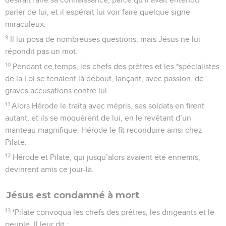
parler de lui, et il espérait lui voir faire quelque signe
miraculeux.
9
Il lui posa de nombreuses questions, mais Jésus ne lui
répondit pas un mot.
10
Pendant ce temps, les chefs des prêtres et les *spécialistes
de la Loi se tenaient là debout, lançant, avec passion, de
graves accusations contre lui.
11
Alors Hérode le traita avec mépris, ses soldats en firent
autant, et ils se moquèrent de lui, en le revêtant d’un
manteau magnifique. Hérode le fit reconduire ainsi chez
Pilate.
12
Hérode et Pilate, qui jusqu’alors avaient été ennemis,
devinrent amis ce jour-là.
Jésus est condamné à mort
13
*Pilate convoqua les chefs des prêtres, les dirigeants et le
peuple. Il leur dit :