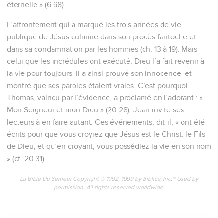
éternelle » (6.68).
L’affrontement qui a marqué les trois années de vie
publique de Jésus culmine dans son procès fantoche et
dans sa condamnation par les hommes (ch. 13 à 19). Mais
celui que les incrédules ont exécuté, Dieu l’a fait revenir à
la vie pour toujours. Il a ainsi prouvé son innocence, et
montré que ses paroles étaient vraies. C’est pourquoi
Thomas, vaincu par l’évidence, a proclamé en l’adorant : «
Mon Seigneur et mon Dieu » (20.28). Jean invite ses
lecteurs à en faire autant. Ces événements, dit-il, « ont été
écrits pour que vous croyiez que Jésus est le Christ, le Fils
de Dieu, et qu’en croyant, vous possédiez la vie en son nom
» (cf. 20.31).
La Bible Du Semeur Copyright © 1992, 1999 by Biblica, Inc.® Used by
permission. All rights reserved worldwide.