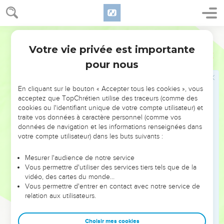
65
Et ils l’accablaient d’injures.
Semeur
Jésus devant le Conseil supérieur
Votre vie privée est importante
Luc
22
66
Dès le point du jour, les responsables du peuple, les chefs
pour nous
des *prêtres et les *spécialistes de la Loi se réunirent et firent
amener Jésus devant leur *Grand-Conseil.
En cliquant sur le bouton « Accepter tous les cookies », vous
67
L’interrogatoire commença : —Si tu es le *Messie, déclare-
acceptez que TopChrétien utilise des traceurs (comme des
le nous. Jésus leur dit : —Si je vous réponds, vous ne croirez
cookies ou l'identifiant unique de votre compte utilisateur) et
pas,
traite vos données à caractère personnel (comme vos
données de navigation et les informations renseignées dans
68
et si je vous pose des questions, vous ne me répondrez
votre compte utilisateur) dans les buts suivants :
pas.
69
Mais à partir de maintenant, le *Fils de l’homme siégera à
Mesurer l'audience de notre service
Vous permettre d'utiliser des services tiers tels que de la
la droite du Dieu tout-puissant.
vidéo, des cartes du monde…
70
Alors ils se mirent à crier tous ensemble : —Tu es donc le
Vous permettre d'entrer en contact avec notre service de
relation aux utilisateurs.
Fils de Dieu ! —Vous dites vous-mêmes que je le suis,
répondit Jésus.
Choisir mes cookies
71
Là-dessus ils s’écrièrent : —Qu’avons-nous encore besoin