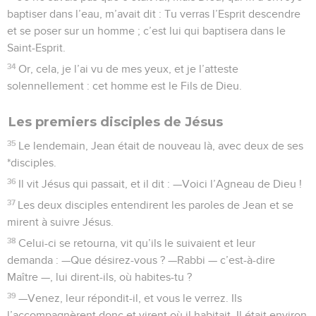
baptiser dans l’eau, m’avait dit : Tu verras l’Esprit descendre
et se poser sur un homme ; c’est lui qui baptisera dans le
Saint-Esprit.
34
Or, cela, je l’ai vu de mes yeux, et je l’atteste
solennellement : cet homme est le Fils de Dieu.
Les premiers disciples de Jésus
35
Le lendemain, Jean était de nouveau là, avec deux de ses
*disciples.
36
Il vit Jésus qui passait, et il dit : —Voici l’Agneau de Dieu !
37
Les deux disciples entendirent les paroles de Jean et se
mirent à suivre Jésus.
38
Celui-ci se retourna, vit qu’ils le suivaient et leur
demanda : —Que désirez-vous ? —Rabbi — c’est-à-dire
Maître —, lui dirent-ils, où habites-tu ?
39
—Venez, leur répondit-il, et vous le verrez. Ils
l’accompagnèrent donc et virent où il habitait. Il était environ