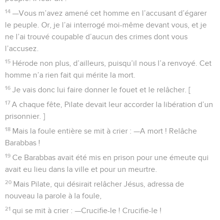
14
—Vous m’avez amené cet homme en l’accusant d’égarer
le peuple. Or, je l’ai interrogé moi-même devant vous, et je
ne l’ai trouvé coupable d’aucun des crimes dont vous
l’accusez.
15
Hérode non plus, d’ailleurs, puisqu’il nous l’a renvoyé. Cet
homme n’a rien fait qui mérite la mort.
16
Je vais donc lui faire donner le fouet et le relâcher. [
17
A chaque fête, Pilate devait leur accorder la libération d’un
prisonnier. ]
18
Mais la foule entière se mit à crier : —A mort ! Relâche
Barabbas !
19
Ce Barabbas avait été mis en prison pour une émeute qui
avait eu lieu dans la ville et pour un meurtre.
20
Mais Pilate, qui désirait relâcher Jésus, adressa de
nouveau la parole à la foule,
21
qui se mit à crier : —Crucifie-le ! Crucifie-le !