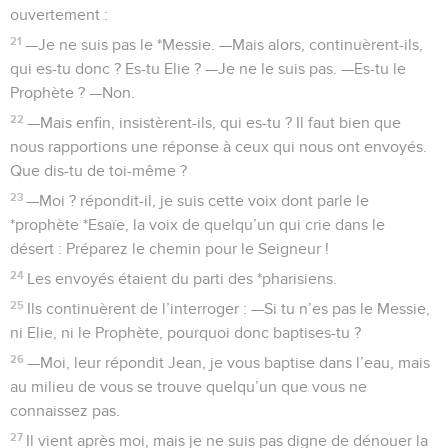
ouvertement :
21
—Je ne suis pas le *Messie. —Mais alors, continuèrent-ils,
qui es-tu donc ? Es-tu Elie ? —Je ne le suis pas. —Es-tu le
Prophète ? —Non.
22
—Mais enfin, insistèrent-ils, qui es-tu ? Il faut bien que
nous rapportions une réponse à ceux qui nous ont envoyés.
Que dis-tu de toi-même ?
23
—Moi ? répondit-il, je suis cette voix dont parle le
*prophète *Esaïe, la voix de quelqu’un qui crie dans le
désert : Préparez le chemin pour le Seigneur !
24
Les envoyés étaient du parti des *pharisiens.
25
Ils continuèrent de l’interroger : —Si tu n’es pas le Messie,
ni Elie, ni le Prophète, pourquoi donc baptises-tu ?
26
—Moi, leur répondit Jean, je vous baptise dans l’eau, mais
au milieu de vous se trouve quelqu’un que vous ne
connaissez pas.
27
Il vient après moi, mais je ne suis pas digne de dénouer la