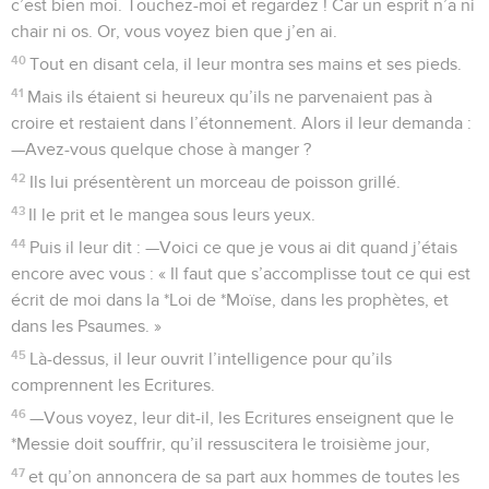
c’est bien moi. Touchez-moi et regardez ! Car un esprit n’a ni
chair ni os. Or, vous voyez bien que j’en ai.
40
Tout en disant cela, il leur montra ses mains et ses pieds.
41
Mais ils étaient si heureux qu’ils ne parvenaient pas à
croire et restaient dans l’étonnement. Alors il leur demanda :
—Avez-vous quelque chose à manger ?
42
Ils lui présentèrent un morceau de poisson grillé.
43
Il le prit et le mangea sous leurs yeux.
44
Puis il leur dit : —Voici ce que je vous ai dit quand j’étais
encore avec vous : « Il faut que s’accomplisse tout ce qui est
écrit de moi dans la *Loi de *Moïse, dans les prophètes, et
dans les Psaumes. »
45
Là-dessus, il leur ouvrit l’intelligence pour qu’ils
comprennent les Ecritures.
46
—Vous voyez, leur dit-il, les Ecritures enseignent que le
*Messie doit souffrir, qu’il ressuscitera le troisième jour,
47
et qu’on annoncera de sa part aux hommes de toutes les