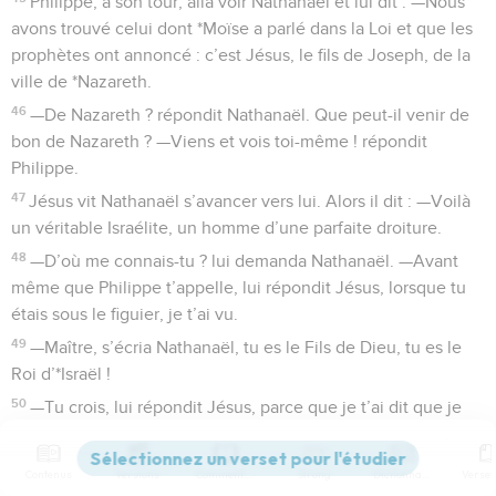
Philippe, à son tour, alla voir Nathanaël et lui dit : —Nous
avons trouvé celui dont *Moïse a parlé dans la Loi et que les
prophètes ont annoncé : c’est Jésus, le fils de Joseph, de la
ville de *Nazareth.
46
—De Nazareth ? répondit Nathanaël. Que peut-il venir de
bon de Nazareth ? —Viens et vois toi-même ! répondit
Philippe.
47
Jésus vit Nathanaël s’avancer vers lui. Alors il dit : —Voilà
un véritable Israélite, un homme d’une parfaite droiture.
48
—D’où me connais-tu ? lui demanda Nathanaël. —Avant
même que Philippe t’appelle, lui répondit Jésus, lorsque tu
étais sous le figuier, je t’ai vu.
49
—Maître, s’écria Nathanaël, tu es le Fils de Dieu, tu es le
Roi d’*Israël !
50
—Tu crois, lui répondit Jésus, parce que je t’ai dit que je
t’ai vu sous le figuier ? Tu verras de bien plus grandes choses
encore.
Contenus
Versions
Commentaires
Strong
Dictionnaire
51
Et il ajouta : —Oui, je vous l’assure, vous verrez le ciel