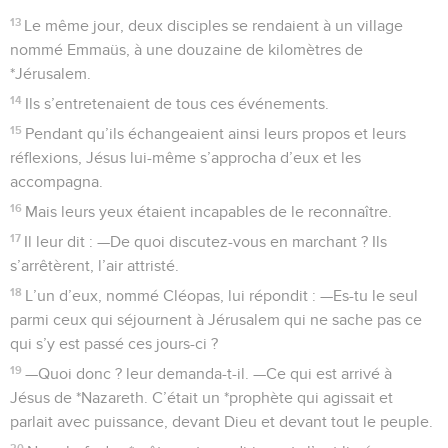
13
Le même jour, deux disciples se rendaient à un village
nommé Emmaüs, à une douzaine de kilomètres de
*Jérusalem.
14
Ils s’entretenaient de tous ces événements.
15
Pendant qu’ils échangeaient ainsi leurs propos et leurs
réflexions, Jésus lui-même s’approcha d’eux et les
accompagna.
16
Mais leurs yeux étaient incapables de le reconnaître.
17
Il leur dit : —De quoi discutez-vous en marchant ? Ils
s’arrêtèrent, l’air attristé.
18
L’un d’eux, nommé Cléopas, lui répondit : —Es-tu le seul
parmi ceux qui séjournent à Jérusalem qui ne sache pas ce
qui s’y est passé ces jours-ci ?
19
—Quoi donc ? leur demanda-t-il. —Ce qui est arrivé à
Jésus de *Nazareth. C’était un *prophète qui agissait et
parlait avec puissance, devant Dieu et devant tout le peuple.
20