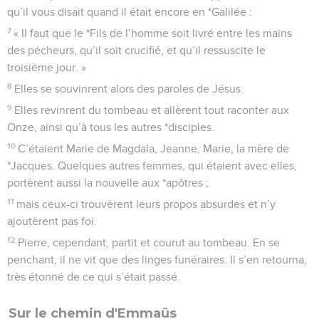
qu’il vous disait quand il était encore en *Galilée :
7
« Il faut que le *Fils de l’homme soit livré entre les mains
des pécheurs, qu’il soit crucifié, et qu’il ressuscite le
troisième jour. »
8
Elles se souvinrent alors des paroles de Jésus.
9
Elles revinrent du tombeau et allèrent tout raconter aux
Onze, ainsi qu’à tous les autres *disciples.
10
C’étaient Marie de Magdala, Jeanne, Marie, la mère de
*Jacques. Quelques autres femmes, qui étaient avec elles,
portèrent aussi la nouvelle aux *apôtres ;
11
mais ceux-ci trouvèrent leurs propos absurdes et n’y
ajoutèrent pas foi.
12
Pierre, cependant, partit et courut au tombeau. En se
penchant, il ne vit que des linges funéraires. Il s’en retourna,
très étonné de ce qui s’était passé.
Sur le chemin d'Emmaüs