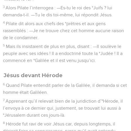
3
Alors Pilate l’interrogea : —Es-tu le roi des *Juifs ? lui
demanda-t-il. —Tu le dis toi-même, lui répondit Jésus.
4
Pilate dit alors aux chefs des *prêtres et aux gens
rassemblés : —Je ne trouve chez cet homme aucune raison
de le condamner.
5
Mais ils insistaient de plus en plus, disant : —Il soulève le
peuple avec ses idées ! Il a endoctriné toute la *Judée ! Il a
commencé en *Galilée et il est venu jusqu’ici.
Jésus devant Hérode
6
Quand Pilate entendit parler de la Galilée, il demanda si cet
homme était Galiléen.
7
Apprenant qu’il relevait bien de la juridiction d’*Hérode, il
l’envoya à ce dernier qui, justement, se trouvait lui aussi à
*Jérusalem durant ces jours-là.
8
Hérode fut ravi de voir Jésus car, depuis longtemps, il
désirait faire sa connaissance, parce qu’il avait entendu