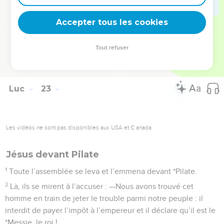
de témoignages ? Nous venons de l’entendre nous-mêmes
Accepter tous les cookies
de sa bouche.
La Bible Du Semeur Copyright © 1992, 1999 by Biblica, Inc.® Used by permission.
Tout refuser
All rights reserved worldwide.
Luc
23
Les vidéos ne sont pas disponibles aux USA et C anada.
Jésus devant Pilate
1
Toute l’assemblée se leva et l’emmena devant *Pilate.
2
Là, ils se mirent à l’accuser : —Nous avons trouvé cet
homme en train de jeter le trouble parmi notre peuple : il
interdit de payer l’impôt à l’empereur et il déclare qu’il est le
*Messie, le roi !