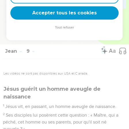
Abraham ! »
58
Jésus leur dit : « En vérité, en vérité, je vous le dis, avant
Accepter tous les cookies
qu'Abraham soit né, je suis. »
59
Là-dessus, ils prirent des pierres pour les jeter contre lui,
Tout refuser
mais Jésus se cacha et sortit du temple [en passant au milieu
d'eux. C’est ainsi qu’il s’en alla].
Jean
9
Les vidéos ne sont pas disponibles aux USA et C anada.
Jésus guérit un homme aveugle de
naissance
1
Jésus vit, en passant, un homme aveugle de naissance.
2
Ses disciples lui posèrent cette question : « Maître, qui a
péché, cet homme ou ses parents, pour qu'il soit né
aveugle ? »