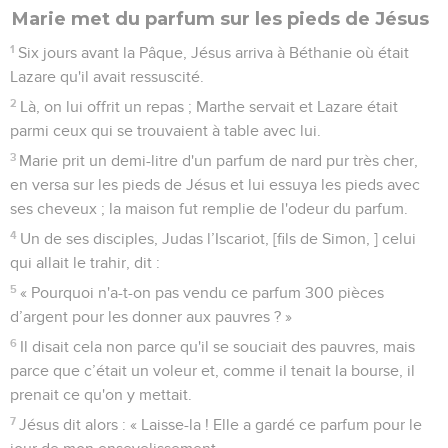
Marie met du parfum sur les pieds de Jésus
1
Six jours avant la Pâque, Jésus arriva à Béthanie où était
Lazare qu'il avait ressuscité.
2
Là, on lui offrit un repas ; Marthe servait et Lazare était
parmi ceux qui se trouvaient à table avec lui.
3
Marie prit un demi-litre d'un parfum de nard pur très cher,
en versa sur les pieds de Jésus et lui essuya les pieds avec
ses cheveux ; la maison fut remplie de l'odeur du parfum.
4
Un de ses disciples, Judas l’Iscariot, [fils de Simon, ] celui
qui allait le trahir, dit :
5
« Pourquoi n'a-t-on pas vendu ce parfum 300 pièces
d’argent pour les donner aux pauvres ? »
6
Il disait cela non parce qu'il se souciait des pauvres, mais
parce que c’était un voleur et, comme il tenait la bourse, il
prenait ce qu'on y mettait.
7
Jésus dit alors : « Laisse-la ! Elle a gardé ce parfum pour le