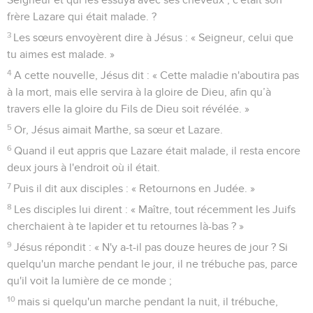
frère Lazare qui était malade. ?
3
Les sœurs envoyèrent dire à Jésus : « Seigneur, celui que
tu aimes est malade. »
4
A cette nouvelle, Jésus dit : « Cette maladie n'aboutira pas
à la mort, mais elle servira à la gloire de Dieu, afin qu’à
travers elle la gloire du Fils de Dieu soit révélée. »
5
Or, Jésus aimait Marthe, sa sœur et Lazare.
6
Quand il eut appris que Lazare était malade, il resta encore
deux jours à l'endroit où il était.
7
Puis il dit aux disciples : « Retournons en Judée. »
8
Les disciples lui dirent : « Maître, tout récemment les Juifs
cherchaient à te lapider et tu retournes là-bas ? »
9
Jésus répondit : « N'y a-t-il pas douze heures de jour ? Si
quelqu'un marche pendant le jour, il ne trébuche pas, parce
qu'il voit la lumière de ce monde ;
10
mais si quelqu'un marche pendant la nuit, il trébuche,