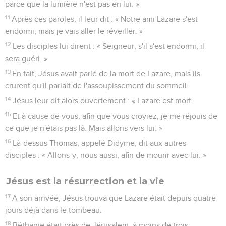
parce que la lumière n'est pas en lui. »
11
Après ces paroles, il leur dit : « Notre ami Lazare s'est
endormi, mais je vais aller le réveiller. »
12
Les disciples lui dirent : « Seigneur, s'il s'est endormi, il
sera guéri. »
13
En fait, Jésus avait parlé de la mort de Lazare, mais ils
crurent qu'il parlait de l'assoupissement du sommeil.
14
Jésus leur dit alors ouvertement : « Lazare est mort.
15
Et à cause de vous, afin que vous croyiez, je me réjouis de
ce que je n'étais pas là. Mais allons vers lui. »
16
Là-dessus Thomas, appelé Didyme, dit aux autres
disciples : « Allons-y, nous aussi, afin de mourir avec lui. »
Jésus est la résurrection et la vie
17
A son arrivée, Jésus trouva que Lazare était depuis quatre
jours déjà dans le tombeau.
18
Béthanie était près de Jérusalem, à moins de trois