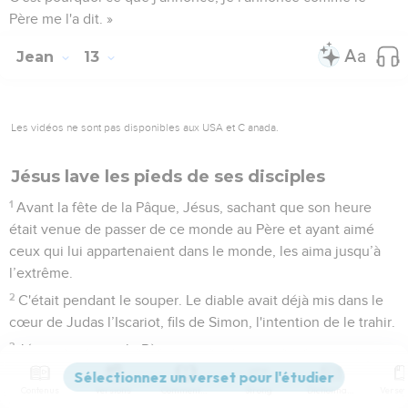
Père me l'a dit. »
Jean
13
Les vidéos ne sont pas disponibles aux USA et C anada.
Jésus lave les pieds de ses disciples
1
Avant la fête de la Pâque, Jésus, sachant que son heure
était venue de passer de ce monde au Père et ayant aimé
ceux qui lui appartenaient dans le monde, les aima jusqu’à
l’extrême.
2
C'était pendant le souper. Le diable avait déjà mis dans le
cœur de Judas l’Iscariot, fils de Simon, l'intention de le trahir.
3
Jésus savait que le Père avait tout remis entre ses mains,
qu'il était venu de Dieu et qu'il retournait vers Dieu.
Contenus
Versions
Commentaires
Strong
Dictionnaire
4
Il se leva de table, quitta ses vêtements et prit un linge qu'il