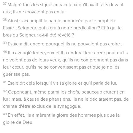
37
Malgré tous les signes miraculeux qu'il avait faits devant
eux, ils ne croyaient pas en lui.
38
Ainsi s'accomplit la parole annoncée par le prophète
Esaïe : Seigneur, qui a cru à notre prédication ? Et à qui le
bras du Seigneur a-t-il été révélé ?
39
Esaïe a dit encore pourquoi ils ne pouvaient pas croire :
40
Il a aveuglé leurs yeux et il a endurci leur cœur pour qu'ils
ne voient pas de leurs yeux, qu'ils ne comprennent pas dans
leur cœur, qu'ils ne se convertissent pas et que je ne les
guérisse pas.
41
Esaïe dit cela lorsqu'il vit sa gloire et qu'il parla de lui.
42
Cependant, même parmi les chefs, beaucoup crurent en
lui ; mais, à cause des pharisiens, ils ne le déclaraient pas, de
crainte d'être exclus de la synagogue.
43
En effet, ils aimèrent la gloire des hommes plus que la
gloire de Dieu.