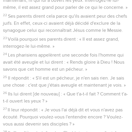
maintenant, ni qui lui a ouvert les yeux. Interrogez-le lui-
même, il est assez grand pour parler de ce qui le concerne. »
22
Ses parents dirent cela parce qu'ils avaient peur des chefs
juifs. En effet, ceux-ci avaient déjà décidé d'exclure de la
synagogue celui qui reconnaîtrait Jésus comme le Messie.
23
Voilà pourquoi ses parents dirent : « Il est assez grand,
interrogez-le lui-même. »
24
Les pharisiens appelèrent une seconde fois l'homme qui
avait été aveugle et lui dirent : « Rends gloire à Dieu ! Nous
savons que cet homme est un pécheur. »
25
Il répondit : « S'il est un pécheur, je n'en sais rien. Je sais
une chose : c'est que j'étais aveugle et maintenant je vois. »
26
Ils lui dirent [de nouveau] : « Que t'a-t-il fait ? Comment t'a-
t-il ouvert les yeux ? »
27
Il leur répondit : « Je vous l'ai déjà dit et vous n'avez pas
écouté. Pourquoi voulez-vous l'entendre encore ? Voulez-
vous aussi devenir ses disciples ? »
28