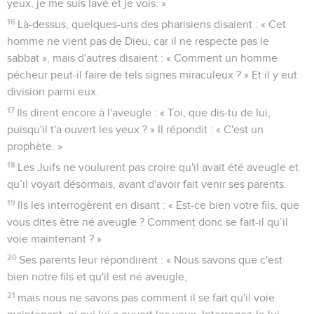
yeux, je me suis lavé et je vois. »
16
Là-dessus, quelques-uns des pharisiens disaient : « Cet
homme ne vient pas de Dieu, car il ne respecte pas le
sabbat », mais d'autres disaient : « Comment un homme
pécheur peut-il faire de tels signes miraculeux ? » Et il y eut
division parmi eux.
17
Ils dirent encore à l'aveugle : « Toi, que dis-tu de lui,
puisqu'il t'a ouvert les yeux ? » Il répondit : « C'est un
prophète. »
18
Les Juifs ne voulurent pas croire qu'il avait été aveugle et
qu’il voyait désormais, avant d'avoir fait venir ses parents.
19
Ils les interrogèrent en disant : « Est-ce bien votre fils, que
vous dites être né aveugle ? Comment donc se fait-il qu’il
voie maintenant ? »
20
Ses parents leur répondirent : « Nous savons que c'est
bien notre fils et qu'il est né aveugle,
21
mais nous ne savons pas comment il se fait qu'il voie