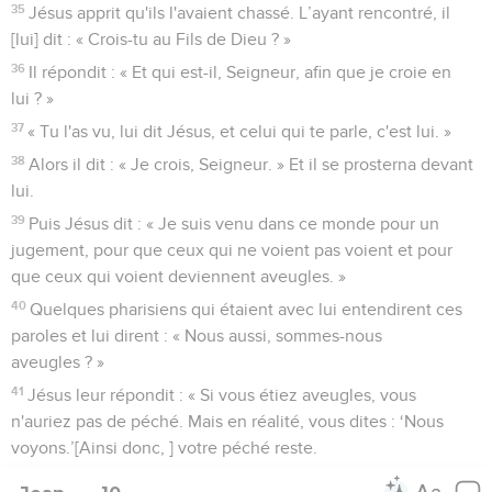
35
Jésus apprit qu'ils l'avaient chassé. L’ayant rencontré, il
[lui] dit : « Crois-tu au Fils de Dieu ? »
36
Il répondit : « Et qui est-il, Seigneur, afin que je croie en
lui ? »
37
« Tu l'as vu, lui dit Jésus, et celui qui te parle, c'est lui. »
38
Alors il dit : « Je crois, Seigneur. » Et il se prosterna devant
lui.
39
Puis Jésus dit : « Je suis venu dans ce monde pour un
jugement, pour que ceux qui ne voient pas voient et pour
que ceux qui voient deviennent aveugles. »
40
Quelques pharisiens qui étaient avec lui entendirent ces
paroles et lui dirent : « Nous aussi, sommes-nous
aveugles ? »
41
Jésus leur répondit : « Si vous étiez aveugles, vous
n'auriez pas de péché. Mais en réalité, vous dites : ‘Nous
voyons.’[Ainsi donc, ] votre péché reste.