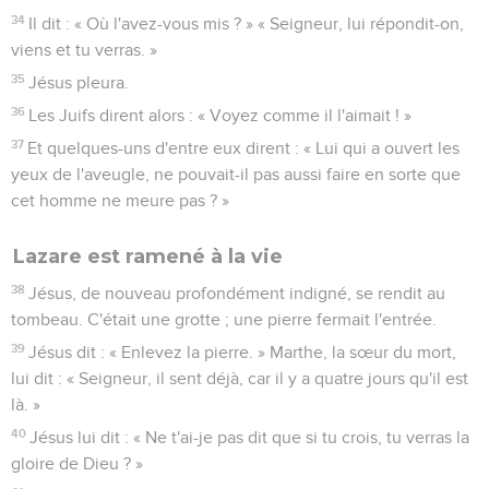
34
Il dit : « Où l'avez-vous mis ? » « Seigneur, lui répondit-on,
viens et tu verras. »
35
Jésus pleura.
36
Les Juifs dirent alors : « Voyez comme il l'aimait ! »
37
Et quelques-uns d'entre eux dirent : « Lui qui a ouvert les
yeux de l'aveugle, ne pouvait-il pas aussi faire en sorte que
cet homme ne meure pas ? »
Lazare est ramené à la vie
38
Jésus, de nouveau profondément indigné, se rendit au
tombeau. C'était une grotte ; une pierre fermait l'entrée.
39
Jésus dit : « Enlevez la pierre. » Marthe, la sœur du mort,
lui dit : « Seigneur, il sent déjà, car il y a quatre jours qu'il est
là. »
40
Jésus lui dit : « Ne t'ai-je pas dit que si tu crois, tu verras la
gloire de Dieu ? »