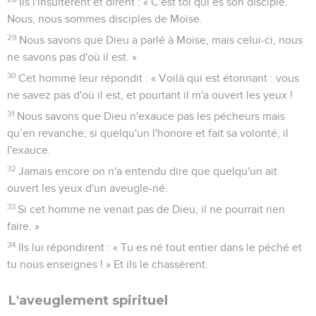
Ils l'insultèrent et dirent : « C'est toi qui es son disciple.
Nous, nous sommes disciples de Moïse.
29
Nous savons que Dieu a parlé à Moïse, mais celui-ci, nous
ne savons pas d'où il est. »
30
Cet homme leur répondit : « Voilà qui est étonnant : vous
ne savez pas d'où il est, et pourtant il m'a ouvert les yeux !
31
Nous savons que Dieu n'exauce pas les pécheurs mais
qu’en revanche, si quelqu'un l'honore et fait sa volonté, il
l'exauce.
32
Jamais encore on n'a entendu dire que quelqu'un ait
ouvert les yeux d'un aveugle-né.
33
Si cet homme ne venait pas de Dieu, il ne pourrait rien
faire. »
34
Ils lui répondirent : « Tu es né tout entier dans le péché et
tu nous enseignes ! » Et ils le chassèrent.
L'aveuglement spirituel