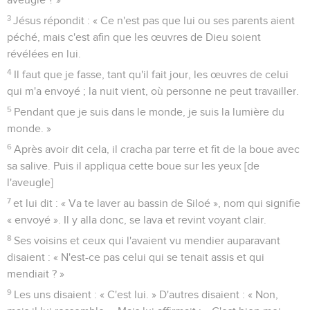
3
Jésus répondit : « Ce n'est pas que lui ou ses parents aient
péché, mais c'est afin que les œuvres de Dieu soient
révélées en lui.
4
Il faut que je fasse, tant qu'il fait jour, les œuvres de celui
qui m'a envoyé ; la nuit vient, où personne ne peut travailler.
5
Pendant que je suis dans le monde, je suis la lumière du
monde. »
6
Après avoir dit cela, il cracha par terre et fit de la boue avec
sa salive. Puis il appliqua cette boue sur les yeux [de
l'aveugle]
7
et lui dit : « Va te laver au bassin de Siloé », nom qui signifie
« envoyé ». Il y alla donc, se lava et revint voyant clair.
8
Ses voisins et ceux qui l'avaient vu mendier auparavant
disaient : « N'est-ce pas celui qui se tenait assis et qui
mendiait ? »
9
Les uns disaient : « C'est lui. » D'autres disaient : « Non,