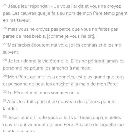
25
Jésus leur répondit : « Je vous l'ai dit et vous ne croyez
pas. Les œuvres que je fais au nom de mon Père témoignent
en ma faveur,
26
mais vous ne croyez pas parce que vous ne faites pas
partie de mes brebis, [comme je vous l'ai dit].
27
Mes brebis écoutent ma voix, je les connais et elles me
suivent.
28
Je leur donne la vie éternelle. Elles ne périront jamais et
personne ne pourra les arracher à ma main.
29
Mon Père, qui me les a données, est plus grand que tous
et personne ne peut les arracher à la main de mon Père.
30
Le Père et moi, nous sommes un. »
31
Alors les Juifs prirent de nouveau des pierres pour le
lapider.
32
Jésus leur dit : « Je vous ai fait voir beaucoup de belles
œuvres qui viennent de mon Père. A cause de laquelle me
lapidez-vous ? »