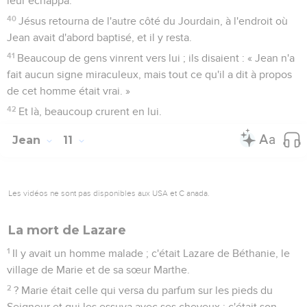
leur échappa.
40
Jésus retourna de l'autre côté du Jourdain, à l'endroit où
Jean avait d'abord baptisé, et il y resta.
41
Beaucoup de gens vinrent vers lui ; ils disaient : « Jean n'a
fait aucun signe miraculeux, mais tout ce qu'il a dit à propos
de cet homme était vrai. »
42
Et là, beaucoup crurent en lui.
Jean
11
Les vidéos ne sont pas disponibles aux USA et C anada.
La mort de Lazare
1
Il y avait un homme malade ; c'était Lazare de Béthanie, le
village de Marie et de sa sœur Marthe.
2
? Marie était celle qui versa du parfum sur les pieds du
Seigneur et qui les essuya avec ses cheveux ; c'était son