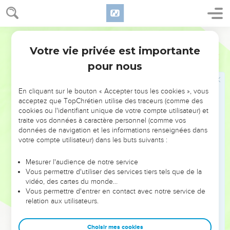
51
En vérité, en vérité, je vous le dis, si quelqu'un garde ma
parole, il ne mourra jamais. »
52
« Maintenant, lui dirent les Juifs, nous savons que tu as un
Segond 21
démon. Abraham est mort, les prophètes aussi, et toi, tu dis :
Votre vie privée est importante
Jean
8
‘Si quelqu'un garde ma parole, il ne mourra jamais.’
pour nous
53
Serais-tu plus grand que notre père Abraham, qui est
mort ? Les prophètes aussi sont morts. Pour qui te prends-tu
En cliquant sur le bouton « Accepter tous les cookies », vous
donc ? »
acceptez que TopChrétien utilise des traceurs (comme des
54
cookies ou l'identifiant unique de votre compte utilisateur) et
Jésus répondit : « Si je me rends gloire à moi-même, ma
traite vos données à caractère personnel (comme vos
gloire ne vaut rien. Cependant, c'est mon Père qui me rend
données de navigation et les informations renseignées dans
gloire, lui que vous présentez comme votre Dieu
votre compte utilisateur) dans les buts suivants :
55
alors que vous ne le connaissez pas. Moi, je le connais ; et
Mesurer l'audience de notre service
si je disais que je ne le connais pas, je serais comme vous :
Vous permettre d'utiliser des services tiers tels que de la
un menteur. Mais je le connais et je garde sa parole.
vidéo, des cartes du monde…
56
Vous permettre d'entrer en contact avec notre service de
Votre ancêtre Abraham a été rempli de joie à la pensée de
relation aux utilisateurs.
voir mon jour ; il l'a vu et il s'est réjoui. »
57
Les Juifs lui dirent : « Tu n'as pas encore 50 ans et tu as vu
Choisir mes cookies