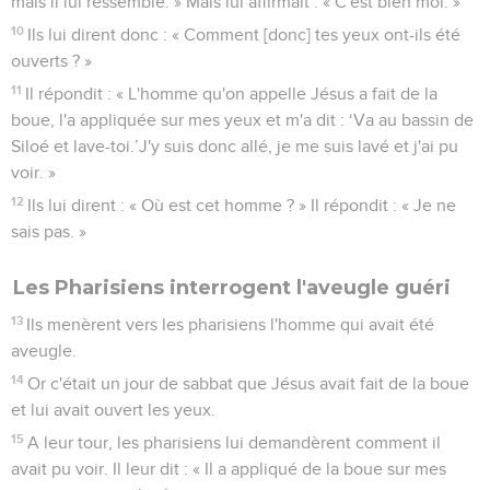
mais il lui ressemble. » Mais lui affirmait : « C'est bien moi. »
10
Ils lui dirent donc : « Comment [donc] tes yeux ont-ils été
ouverts ? »
11
Il répondit : « L'homme qu'on appelle Jésus a fait de la
boue, l'a appliquée sur mes yeux et m'a dit : ‘Va au bassin de
Siloé et lave-toi.’J'y suis donc allé, je me suis lavé et j'ai pu
voir. »
12
Ils lui dirent : « Où est cet homme ? » Il répondit : « Je ne
sais pas. »
Les Pharisiens interrogent l'aveugle guéri
13
Ils menèrent vers les pharisiens l'homme qui avait été
aveugle.
14
Or c'était un jour de sabbat que Jésus avait fait de la boue
et lui avait ouvert les yeux.
15
A leur tour, les pharisiens lui demandèrent comment il
avait pu voir. Il leur dit : « Il a appliqué de la boue sur mes