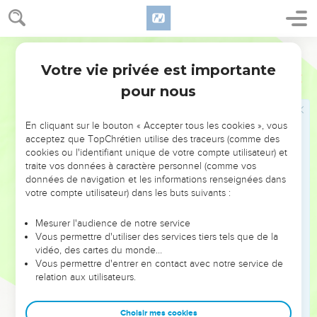
lui ; mais, à cause des pharisiens, ils ne le déclaraient pas, de
crainte d'être exclus de la synagogue.
43
En effet, ils aimèrent la gloire des hommes plus que la
Segond 21
gloire de Dieu.
Votre vie privée est importante
Jean
12
pour nous
Le jugement par la parole de Jésus
44
Quant à Jésus, il s'écria : « Celui qui croit en moi ne croit
En cliquant sur le bouton « Accepter tous les cookies », vous
pas seulement en moi, mais en celui qui m'a envoyé,
acceptez que TopChrétien utilise des traceurs (comme des
45
cookies ou l'identifiant unique de votre compte utilisateur) et
et celui qui me voit voit celui qui m'a envoyé.
traite vos données à caractère personnel (comme vos
46
Moi, la lumière, je suis venu dans le monde afin que
données de navigation et les informations renseignées dans
quiconque croit en moi ne reste pas dans les ténèbres.
votre compte utilisateur) dans les buts suivants :
47
Si quelqu'un entend mes paroles mais n’y croit pas, ce
Mesurer l'audience de notre service
n'est pas moi qui le juge, car je suis venu non pour juger le
Vous permettre d'utiliser des services tiers tels que de la
monde, mais pour le sauver.
vidéo, des cartes du monde…
Vous permettre d'entrer en contact avec notre service de
48
Celui qui me rejette et qui n’accepte pas mes paroles a
relation aux utilisateurs.
son juge : la parole que j'ai annoncée, c'est elle qui le jugera,
le dernier jour.
Choisir mes cookies