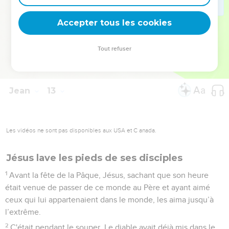
49
En effet, je n'ai pas parlé de ma propre initiative, mais le
Père, qui m'a envoyé, m'a prescrit lui-même ce que je dois
Accepter tous les cookies
dire et annoncer,
50
et je sais que son commandement est la vie éternelle.
Tout refuser
C'est pourquoi ce que j'annonce, je l'annonce comme le
Père me l'a dit. »
Jean
13
Les vidéos ne sont pas disponibles aux USA et C anada.
Jésus lave les pieds de ses disciples
1
Avant la fête de la Pâque, Jésus, sachant que son heure
était venue de passer de ce monde au Père et ayant aimé
ceux qui lui appartenaient dans le monde, les aima jusqu’à
l’extrême.
2
C'était pendant le souper. Le diable avait déjà mis dans le