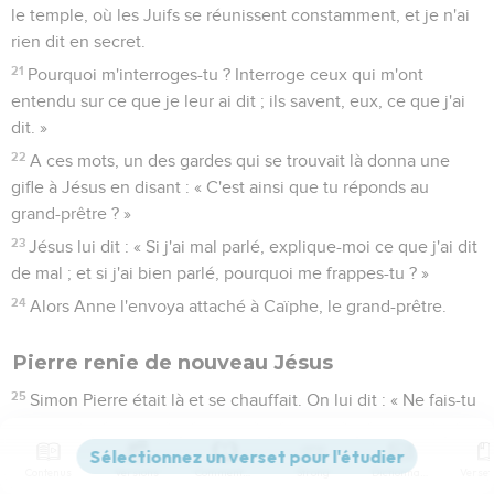
le temple, où les Juifs se réunissent constamment, et je n'ai
rien dit en secret.
21
Pourquoi m'interroges-tu ? Interroge ceux qui m'ont
entendu sur ce que je leur ai dit ; ils savent, eux, ce que j'ai
dit. »
22
A ces mots, un des gardes qui se trouvait là donna une
gifle à Jésus en disant : « C'est ainsi que tu réponds au
grand-prêtre ? »
23
Jésus lui dit : « Si j'ai mal parlé, explique-moi ce que j'ai dit
de mal ; et si j'ai bien parlé, pourquoi me frappes-tu ? »
24
Alors Anne l'envoya attaché à Caïphe, le grand-prêtre.
Pierre renie de nouveau Jésus
25
Simon Pierre était là et se chauffait. On lui dit : « Ne fais-tu
pas partie, toi aussi, de ses disciples ? » Il le nia et dit : « Je
n'en fais pas partie. »
Contenus
Versions
Commentaires
Strong
Dictionnaire
26
Un des serviteurs du grand-prêtre, un parent de celui à qui