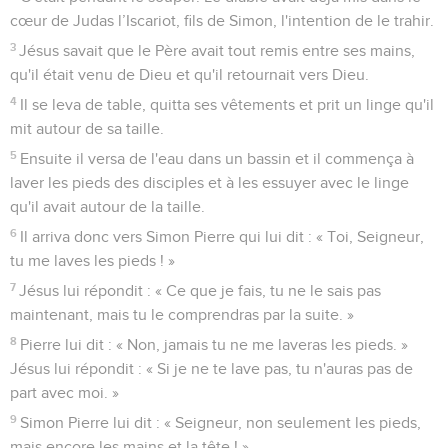
cœur de Judas l’Iscariot, fils de Simon, l'intention de le trahir.
3
Jésus savait que le Père avait tout remis entre ses mains,
qu'il était venu de Dieu et qu'il retournait vers Dieu.
4
Il se leva de table, quitta ses vêtements et prit un linge qu'il
mit autour de sa taille.
5
Ensuite il versa de l'eau dans un bassin et il commença à
laver les pieds des disciples et à les essuyer avec le linge
qu'il avait autour de la taille.
6
Il arriva donc vers Simon Pierre qui lui dit : « Toi, Seigneur,
tu me laves les pieds ! »
7
Jésus lui répondit : « Ce que je fais, tu ne le sais pas
maintenant, mais tu le comprendras par la suite. »
8
Pierre lui dit : « Non, jamais tu ne me laveras les pieds. »
Jésus lui répondit : « Si je ne te lave pas, tu n'auras pas de
part avec moi. »
9
Simon Pierre lui dit : « Seigneur, non seulement les pieds,
mais encore les mains et la tête ! »