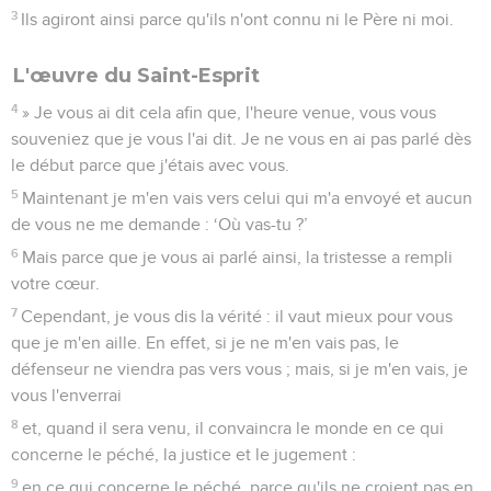
3
Ils agiront ainsi parce qu'ils n'ont connu ni le Père ni moi.
L'œuvre du Saint-Esprit
4
» Je vous ai dit cela afin que, l'heure venue, vous vous
souveniez que je vous l'ai dit. Je ne vous en ai pas parlé dès
le début parce que j'étais avec vous.
5
Maintenant je m'en vais vers celui qui m'a envoyé et aucun
de vous ne me demande : ‘Où vas-tu ?’
6
Mais parce que je vous ai parlé ainsi, la tristesse a rempli
votre cœur.
7
Cependant, je vous dis la vérité : il vaut mieux pour vous
que je m'en aille. En effet, si je ne m'en vais pas, le
défenseur ne viendra pas vers vous ; mais, si je m'en vais, je
vous l'enverrai
8
et, quand il sera venu, il convaincra le monde en ce qui
concerne le péché, la justice et le jugement :
9
en ce qui concerne le péché, parce qu'ils ne croient pas en