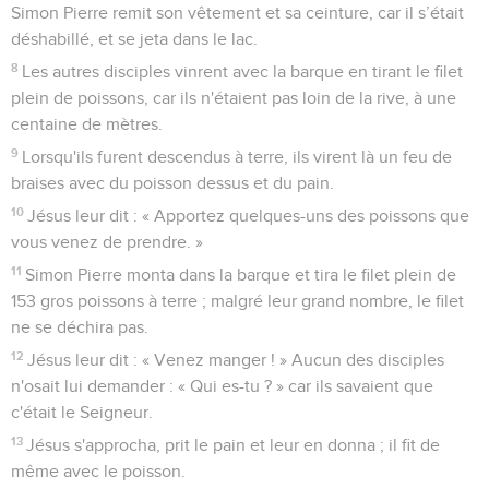
Simon Pierre remit son vêtement et sa ceinture, car il s’était
déshabillé, et se jeta dans le lac.
8
Les autres disciples vinrent avec la barque en tirant le filet
plein de poissons, car ils n'étaient pas loin de la rive, à une
centaine de mètres.
9
Lorsqu'ils furent descendus à terre, ils virent là un feu de
braises avec du poisson dessus et du pain.
10
Jésus leur dit : « Apportez quelques-uns des poissons que
vous venez de prendre. »
11
Simon Pierre monta dans la barque et tira le filet plein de
153 gros poissons à terre ; malgré leur grand nombre, le filet
ne se déchira pas.
12
Jésus leur dit : « Venez manger ! » Aucun des disciples
n'osait lui demander : « Qui es-tu ? » car ils savaient que
c'était le Seigneur.
13
Jésus s'approcha, prit le pain et leur en donna ; il fit de
même avec le poisson.