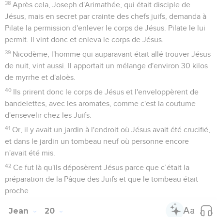
38
Après cela, Joseph d'Arimathée, qui était disciple de
Jésus, mais en secret par crainte des chefs juifs, demanda à
Pilate la permission d'enlever le corps de Jésus. Pilate le lui
permit. Il vint donc et enleva le corps de Jésus.
39
Nicodème, l'homme qui auparavant était allé trouver Jésus
de nuit, vint aussi. Il apportait un mélange d'environ 30 kilos
de myrrhe et d'aloès.
40
Ils prirent donc le corps de Jésus et l'enveloppèrent de
bandelettes, avec les aromates, comme c'est la coutume
d'ensevelir chez les Juifs.
41
Or, il y avait un jardin à l'endroit où Jésus avait été crucifié,
et dans le jardin un tombeau neuf où personne encore
n'avait été mis.
42
Ce fut là qu'ils déposèrent Jésus parce que c’était la
préparation de la Pâque des Juifs et que le tombeau était
proche.
Jean
20