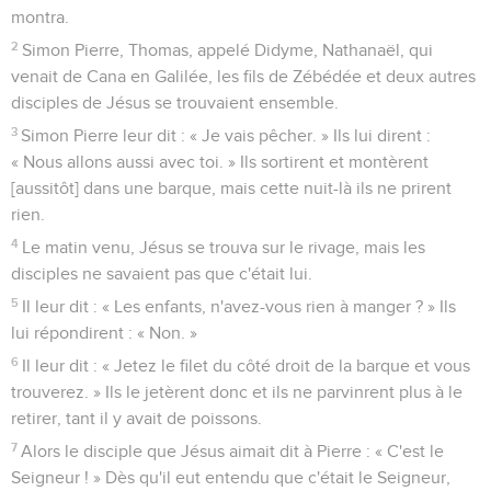
montra.
2
Simon Pierre, Thomas, appelé Didyme, Nathanaël, qui
venait de Cana en Galilée, les fils de Zébédée et deux autres
disciples de Jésus se trouvaient ensemble.
3
Simon Pierre leur dit : « Je vais pêcher. » Ils lui dirent :
« Nous allons aussi avec toi. » Ils sortirent et montèrent
[aussitôt] dans une barque, mais cette nuit-là ils ne prirent
rien.
4
Le matin venu, Jésus se trouva sur le rivage, mais les
disciples ne savaient pas que c'était lui.
5
Il leur dit : « Les enfants, n'avez-vous rien à manger ? » Ils
lui répondirent : « Non. »
6
Il leur dit : « Jetez le filet du côté droit de la barque et vous
trouverez. » Ils le jetèrent donc et ils ne parvinrent plus à le
retirer, tant il y avait de poissons.
7
Alors le disciple que Jésus aimait dit à Pierre : « C'est le
Seigneur ! » Dès qu'il eut entendu que c'était le Seigneur,