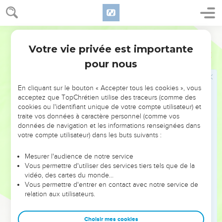
Jésus est vainqueur du monde
25
» Je vous ai parlé en paraboles. L'heure vient où je ne
Segond 21
vous parlerai plus en paraboles, mais où je vous parlerai
Votre vie privée est importante
Jean
16
ouvertement du Père.
pour nous
26
Ce jour-là, vous demanderez en mon nom, et je ne vous
dis pas que je prierai le Père pour vous.
En cliquant sur le bouton « Accepter tous les cookies », vous
27
En effet, le Père lui-même vous aime parce que vous
acceptez que TopChrétien utilise des traceurs (comme des
m'avez aimé et que vous avez cru que je suis sorti de Dieu.
cookies ou l'identifiant unique de votre compte utilisateur) et
traite vos données à caractère personnel (comme vos
28
Je suis sorti du Père et je suis venu dans le monde ;
données de navigation et les informations renseignées dans
maintenant je quitte le monde et je retourne vers le Père. »
votre compte utilisateur) dans les buts suivants :
29
Ses disciples lui dirent : « Vois ! Maintenant tu parles
Mesurer l'audience de notre service
ouvertement et tu n'emploies aucune parabole.
Vous permettre d'utiliser des services tiers tels que de la
30
Maintenant nous savons que tu sais tout et que tu n'as pas
vidéo, des cartes du monde…
Vous permettre d'entrer en contact avec notre service de
besoin qu'on t'interroge ; c'est pourquoi nous croyons que tu
relation aux utilisateurs.
es sorti de Dieu. »
31
Jésus leur répondit : « Vous croyez juste maintenant ?
Choisir mes cookies