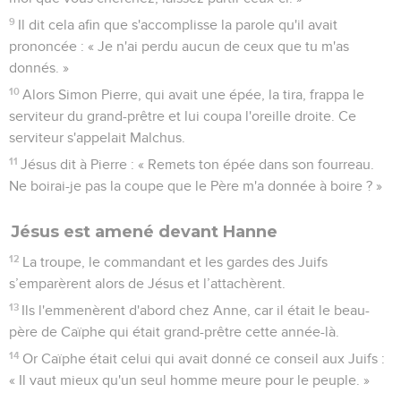
9
Il dit cela afin que s'accomplisse la parole qu'il avait
prononcée : « Je n'ai perdu aucun de ceux que tu m'as
donnés. »
10
Alors Simon Pierre, qui avait une épée, la tira, frappa le
serviteur du grand-prêtre et lui coupa l'oreille droite. Ce
serviteur s'appelait Malchus.
11
Jésus dit à Pierre : « Remets ton épée dans son fourreau.
Ne boirai-je pas la coupe que le Père m'a donnée à boire ? »
Jésus est amené devant Hanne
12
La troupe, le commandant et les gardes des Juifs
s’emparèrent alors de Jésus et l’attachèrent.
13
Ils l'emmenèrent d'abord chez Anne, car il était le beau-
père de Caïphe qui était grand-prêtre cette année-là.
14
Or Caïphe était celui qui avait donné ce conseil aux Juifs :
« Il vaut mieux qu'un seul homme meure pour le peuple. »