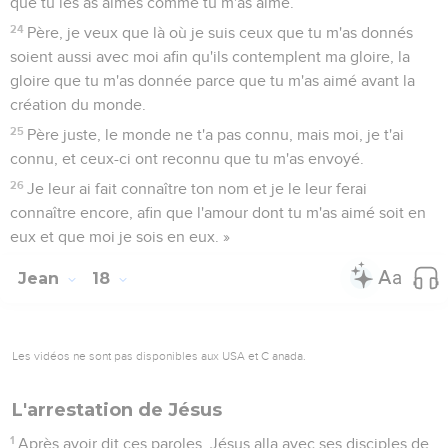
que tu les as aimés comme tu m'as aimé.
24
Père, je veux que là où je suis ceux que tu m'as donnés
soient aussi avec moi afin qu'ils contemplent ma gloire, la
gloire que tu m'as donnée parce que tu m'as aimé avant la
création du monde.
25
Père juste, le monde ne t'a pas connu, mais moi, je t'ai
connu, et ceux-ci ont reconnu que tu m'as envoyé.
26
Je leur ai fait connaître ton nom et je le leur ferai
connaître encore, afin que l'amour dont tu m'as aimé soit en
eux et que moi je sois en eux. »
Jean
18
Les vidéos ne sont pas disponibles aux USA et C anada.
L'arrestation de Jésus
1
Après avoir dit ces paroles, Jésus alla avec ses disciples de