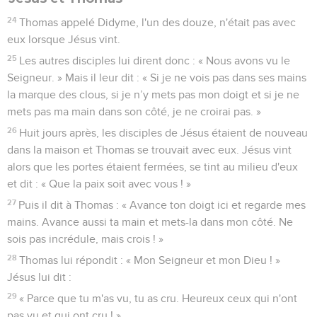
24
Thomas appelé Didyme, l'un des douze, n'était pas avec
eux lorsque Jésus vint.
25
Les autres disciples lui dirent donc : « Nous avons vu le
Seigneur. » Mais il leur dit : « Si je ne vois pas dans ses mains
la marque des clous, si je n’y mets pas mon doigt et si je ne
mets pas ma main dans son côté, je ne croirai pas. »
26
Huit jours après, les disciples de Jésus étaient de nouveau
dans la maison et Thomas se trouvait avec eux. Jésus vint
alors que les portes étaient fermées, se tint au milieu d'eux
et dit : « Que la paix soit avec vous ! »
27
Puis il dit à Thomas : « Avance ton doigt ici et regarde mes
mains. Avance aussi ta main et mets-la dans mon côté. Ne
sois pas incrédule, mais crois ! »
28
Thomas lui répondit : « Mon Seigneur et mon Dieu ! »
Jésus lui dit :
29
« Parce que tu m'as vu, tu as cru. Heureux ceux qui n'ont
pas vu et qui ont cru ! »