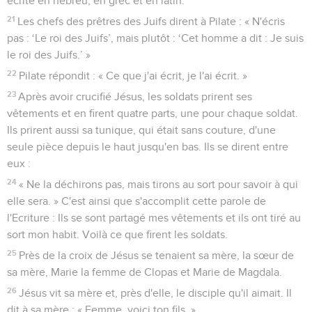
écrite en hébreu, en grec et en latin.
21
Les chefs des prêtres des Juifs dirent à Pilate : « N'écris
pas : ‘Le roi des Juifs’, mais plutôt : ‘Cet homme a dit : Je suis
le roi des Juifs.’ »
22
Pilate répondit : « Ce que j'ai écrit, je l'ai écrit. »
23
Après avoir crucifié Jésus, les soldats prirent ses
vêtements et en firent quatre parts, une pour chaque soldat.
Ils prirent aussi sa tunique, qui était sans couture, d'une
seule pièce depuis le haut jusqu'en bas. Ils se dirent entre
eux :
24
« Ne la déchirons pas, mais tirons au sort pour savoir à qui
elle sera. » C'est ainsi que s'accomplit cette parole de
l'Ecriture : Ils se sont partagé mes vêtements et ils ont tiré au
sort mon habit. Voilà ce que firent les soldats.
25
Près de la croix de Jésus se tenaient sa mère, la sœur de
sa mère, Marie la femme de Clopas et Marie de Magdala.
26
Jésus vit sa mère et, près d'elle, le disciple qu'il aimait. Il
dit à sa mère : « Femme, voici ton fils. »