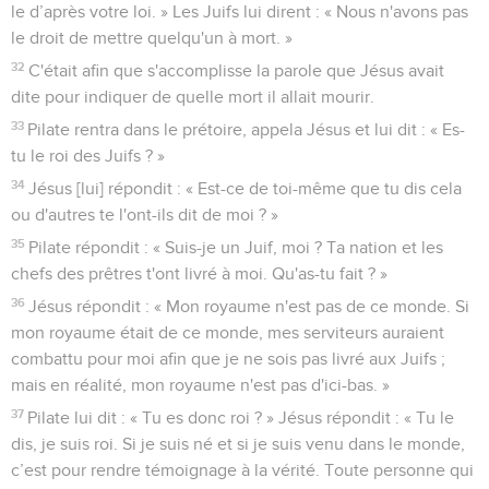
le d’après votre loi. » Les Juifs lui dirent : « Nous n'avons pas
le droit de mettre quelqu'un à mort. »
32
C'était afin que s'accomplisse la parole que Jésus avait
dite pour indiquer de quelle mort il allait mourir.
33
Pilate rentra dans le prétoire, appela Jésus et lui dit : « Es-
tu le roi des Juifs ? »
34
Jésus [lui] répondit : « Est-ce de toi-même que tu dis cela
ou d'autres te l'ont-ils dit de moi ? »
35
Pilate répondit : « Suis-je un Juif, moi ? Ta nation et les
chefs des prêtres t'ont livré à moi. Qu'as-tu fait ? »
36
Jésus répondit : « Mon royaume n'est pas de ce monde. Si
mon royaume était de ce monde, mes serviteurs auraient
combattu pour moi afin que je ne sois pas livré aux Juifs ;
mais en réalité, mon royaume n'est pas d'ici-bas. »
37
Pilate lui dit : « Tu es donc roi ? » Jésus répondit : « Tu le
dis, je suis roi. Si je suis né et si je suis venu dans le monde,
c’est pour rendre témoignage à la vérité. Toute personne qui