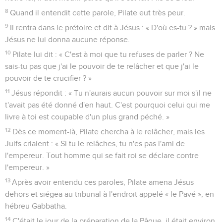
8
Quand il entendit cette parole, Pilate eut très peur.
9
Il rentra dans le prétoire et dit à Jésus : « D'où es-tu ? » mais
Jésus ne lui donna aucune réponse.
10
Pilate lui dit : « C'est à moi que tu refuses de parler ? Ne
sais-tu pas que j'ai le pouvoir de te relâcher et que j'ai le
pouvoir de te crucifier ? »
11
Jésus répondit : « Tu n'aurais aucun pouvoir sur moi s'il ne
t'avait pas été donné d'en haut. C'est pourquoi celui qui me
livre à toi est coupable d'un plus grand péché. »
12
Dès ce moment-là, Pilate chercha à le relâcher, mais les
Juifs criaient : « Si tu le relâches, tu n'es pas l'ami de
l'empereur. Tout homme qui se fait roi se déclare contre
l'empereur. »
13
Après avoir entendu ces paroles, Pilate amena Jésus
dehors et siégea au tribunal à l'endroit appelé « le Pavé », en
hébreu Gabbatha.
14
C'était le jour de la préparation de la Pâque, il était environ