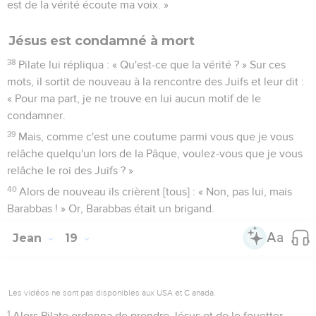
est de la vérité écoute ma voix. »
Jésus est condamné à mort
38
Pilate lui répliqua : « Qu'est-ce que la vérité ? » Sur ces
mots, il sortit de nouveau à la rencontre des Juifs et leur dit :
« Pour ma part, je ne trouve en lui aucun motif de le
condamner.
39
Mais, comme c'est une coutume parmi vous que je vous
relâche quelqu'un lors de la Pâque, voulez-vous que je vous
relâche le roi des Juifs ? »
40
Alors de nouveau ils crièrent [tous] : « Non, pas lui, mais
Barabbas ! » Or, Barabbas était un brigand.
Jean
19
Les vidéos ne sont pas disponibles aux USA et C anada.
1
Alors Pilate ordonna de prendre Jésus et de le fouetter.