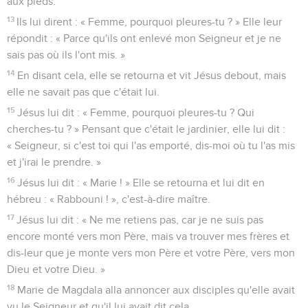
aux pieds.
13
Ils lui dirent : « Femme, pourquoi pleures-tu ? » Elle leur
répondit : « Parce qu'ils ont enlevé mon Seigneur et je ne
sais pas où ils l'ont mis. »
14
En disant cela, elle se retourna et vit Jésus debout, mais
elle ne savait pas que c'était lui.
15
Jésus lui dit : « Femme, pourquoi pleures-tu ? Qui
cherches-tu ? » Pensant que c'était le jardinier, elle lui dit :
« Seigneur, si c'est toi qui l'as emporté, dis-moi où tu l'as mis
et j'irai le prendre. »
16
Jésus lui dit : « Marie ! » Elle se retourna et lui dit en
hébreu : « Rabbouni ! », c'est-à-dire maître.
17
Jésus lui dit : « Ne me retiens pas, car je ne suis pas
encore monté vers mon Père, mais va trouver mes frères et
dis-leur que je monte vers mon Père et votre Père, vers mon
Dieu et votre Dieu. »
18
Marie de Magdala alla annoncer aux disciples qu'elle avait
vu le Seigneur et qu'il lui avait dit cela.