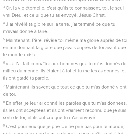
3
Or, la vie éternelle, c'est qu'ils te connaissent, toi, le seul
vrai Dieu, et celui que tu as envoyé, Jésus-Christ.
4
J’ai révélé ta gloire sur la terre, j'ai terminé ce que tu
m'avais donné à faire.
5
Maintenant, Père, révèle toi-même ma gloire auprès de toi
en me donnant la gloire que j'avais auprès de toi avant que
le monde existe.
6
» Je t'ai fait connaître aux hommes que tu m'as donnés du
milieu du monde. Ils étaient à toi et tu me les as donnés, et
ils ont gardé ta parole.
7
Maintenant ils savent que tout ce que tu m'as donné vient
de toi.
8
En effet, je leur ai donné les paroles que tu m'as données,
ils les ont acceptées et ils ont vraiment reconnu que je suis
sorti de toi, et ils ont cru que tu m'as envoyé.
9
C'est pour eux que je prie. Je ne prie pas pour le monde,
mais pour ceux que tu m'as donnés, parce qu'ils sont à toi.