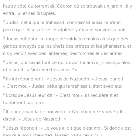
l'autre côté du torrent du Cédron où se trouvait un jardin ; il y
entra, lui et ses disciples.
2
Judas, celui qui le trahissait, connaissait aussi l'endroit
parce que Jésus et ses disciples s'y étaient souvent réunis.
3
Judas prit donc la troupe de soldats romains ainsi que des
gardes envoyés par les chefs des prêtres et les pharisiens, et
il s’y rendit avec des lanternes, des torches et des armes.
4
Jésus, qui savait tout ce qui devait lui arriver, s'avança alors
et leur dit : « Qui cherchez-vous ? »
5
Ils lui répondirent : « Jésus de Nazareth. » Jésus leur dit :
« C'est moi. » Judas, celui qui le trahissait, était avec eux.
6
Lorsque Jésus leur dit : « C'est moi », ils reculèrent et
tombèrent par terre.
7
Il leur demanda de nouveau : « Qui cherchez-vous ? » Ils
dirent : « Jésus de Nazareth. »
8
Jésus répondit : « Je vous ai dit que c'est moi. Si donc c'est
moi que vous cherchez, laissez partir ceux-ci. »