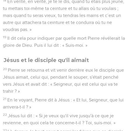
18
En vérité, en vérité, je te le dis, quand tu étais plus jeune,
tu mettais toi-même ta ceinture et tu allais où tu voulais ;
mais quand tu seras vieux, tu tendras les mains et c’est un
autre qui attachera ta ceinture et te conduira où tu ne
voudras pas. »
19
Il dit cela pour indiquer par quelle mort Pierre révélerait la
gloire de Dieu. Puis il lui dit : « Suis-moi. »
Jésus et le disciple qu'il aimait
20
Pierre se retourna et vit venir derrière eux le disciple que
Jésus aimait, celui qui, pendant le souper, s'était penché
vers Jésus et avait dit : « Seigneur, qui est celui qui va te
trahir ? »
21
En le voyant, Pierre dit à Jésus : « Et lui, Seigneur, que lui
arrivera-t-il ? »
22
Jésus lui dit : « Si je veux qu'il vive jusqu'à ce que je
revienne, en quoi cela te concerne-t-il ? Toi, suis-moi. »
23