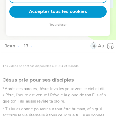
32
Voici que l'heure vient, et elle est [déjà] venue, où vous
serez dispersés chacun de votre côté et me laisserez seul.
Accepter tous les cookies
Cependant, je ne suis pas seul, car le Père est avec moi.
33
Je vous ai dit cela afin que vous ayez la paix en moi. Vous
Tout refuser
aurez à souffrir dans le monde, mais prenez courage : moi,
j'ai vaincu le monde. »
Jean
17
Les vidéos ne sont pas disponibles aux USA et C anada.
Jésus prie pour ses disciples
1
Après ces paroles, Jésus leva les yeux vers le ciel et dit :
« Père, l'heure est venue ! Révèle la gloire de ton Fils afin
que ton Fils [aussi] révèle ta gloire.
2
Tu lui as donné pouvoir sur tout être humain, afin qu'il
accorde la vie éternelle à tous ceux que tu lui as donnés.