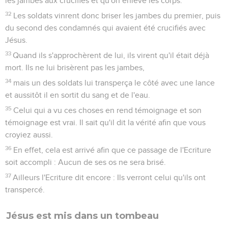
les jambes aux crucifiés et qu'on enlève les corps.
32
Les soldats vinrent donc briser les jambes du premier, puis
du second des condamnés qui avaient été crucifiés avec
Jésus.
33
Quand ils s'approchèrent de lui, ils virent qu'il était déjà
mort. Ils ne lui brisèrent pas les jambes,
34
mais un des soldats lui transperça le côté avec une lance
et aussitôt il en sortit du sang et de l'eau.
35
Celui qui a vu ces choses en rend témoignage et son
témoignage est vrai. Il sait qu'il dit la vérité afin que vous
croyiez aussi.
36
En effet, cela est arrivé afin que ce passage de l'Ecriture
soit accompli : Aucun de ses os ne sera brisé.
37
Ailleurs l'Ecriture dit encore : Ils verront celui qu'ils ont
transpercé.
Jésus est mis dans un tombeau