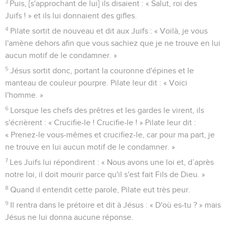
3
Puis, [s'approchant de lui] ils disaient : « Salut, roi des
Juifs ! » et ils lui donnaient des gifles.
4
Pilate sortit de nouveau et dit aux Juifs : « Voilà, je vous
l'amène dehors afin que vous sachiez que je ne trouve en lui
aucun motif de le condamner. »
5
Jésus sortit donc, portant la couronne d'épines et le
manteau de couleur pourpre. Pilate leur dit : « Voici
l'homme. »
6
Lorsque les chefs des prêtres et les gardes le virent, ils
s'écrièrent : « Crucifie-le ! Crucifie-le ! » Pilate leur dit :
« Prenez-le vous-mêmes et crucifiez-le, car pour ma part, je
ne trouve en lui aucun motif de le condamner. »
7
Les Juifs lui répondirent : « Nous avons une loi et, d’après
notre loi, il doit mourir parce qu'il s'est fait Fils de Dieu. »
8
Quand il entendit cette parole, Pilate eut très peur.
9
Il rentra dans le prétoire et dit à Jésus : « D'où es-tu ? » mais
Jésus ne lui donna aucune réponse.