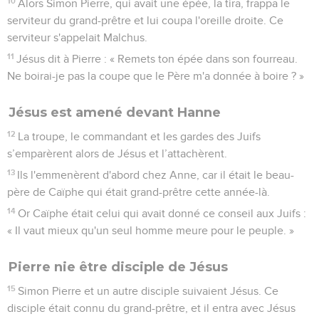
10
Alors Simon Pierre, qui avait une épée, la tira, frappa le
serviteur du grand-prêtre et lui coupa l'oreille droite. Ce
serviteur s'appelait Malchus.
11
Jésus dit à Pierre : « Remets ton épée dans son fourreau.
Ne boirai-je pas la coupe que le Père m'a donnée à boire ? »
Jésus est amené devant Hanne
12
La troupe, le commandant et les gardes des Juifs
s’emparèrent alors de Jésus et l’attachèrent.
13
Ils l'emmenèrent d'abord chez Anne, car il était le beau-
père de Caïphe qui était grand-prêtre cette année-là.
14
Or Caïphe était celui qui avait donné ce conseil aux Juifs :
« Il vaut mieux qu'un seul homme meure pour le peuple. »
Pierre nie être disciple de Jésus
15
Simon Pierre et un autre disciple suivaient Jésus. Ce
disciple était connu du grand-prêtre, et il entra avec Jésus