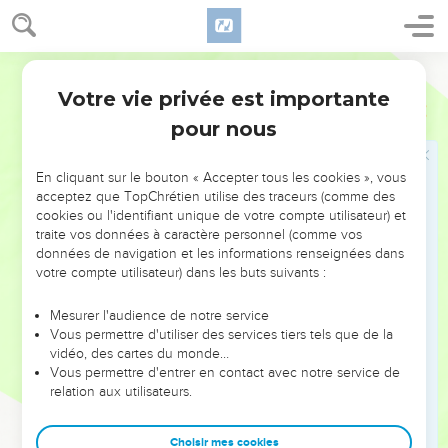
18
Tout comme tu m'as envoyé dans le monde, je les ai moi
aussi envoyés dans le monde,
19
et je me consacre moi-même pour eux afin qu'eux aussi
Segond 21
soient consacrés par la vérité.
Votre vie privée est importante
Jean
17
20
» Je ne prie pas pour eux seulement, mais encore pour
pour nous
ceux qui croiront en moi à travers leur parole,
21
afin que tous soient un comme toi, Père, tu es en moi et
En cliquant sur le bouton « Accepter tous les cookies », vous
comme je suis en toi, afin qu'eux aussi soient [un] en nous
acceptez que TopChrétien utilise des traceurs (comme des
cookies ou l'identifiant unique de votre compte utilisateur) et
pour que le monde croie que tu m'as envoyé.
traite vos données à caractère personnel (comme vos
22
Je leur ai donné la gloire que tu m'as donnée afin qu'ils
données de navigation et les informations renseignées dans
soient un comme nous sommes un
votre compte utilisateur) dans les buts suivants :
23
? moi en eux et toi en moi ?, afin qu'ils soient parfaitement
Mesurer l'audience de notre service
un et qu’ainsi le monde reconnaisse que tu m'as envoyé et
Vous permettre d'utiliser des services tiers tels que de la
que tu les as aimés comme tu m'as aimé.
vidéo, des cartes du monde…
Vous permettre d'entrer en contact avec notre service de
24
Père, je veux que là où je suis ceux que tu m'as donnés
relation aux utilisateurs.
soient aussi avec moi afin qu'ils contemplent ma gloire, la
gloire que tu m'as donnée parce que tu m'as aimé avant la
Choisir mes cookies