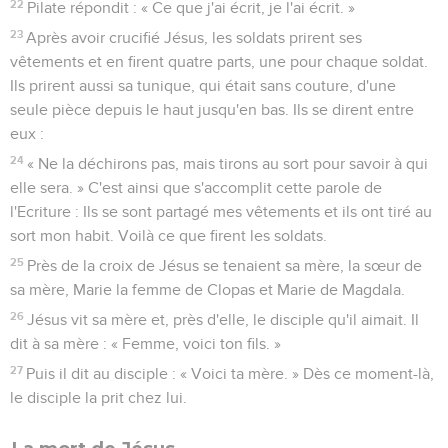
22
Pilate répondit : « Ce que j'ai écrit, je l'ai écrit. »
23
Après avoir crucifié Jésus, les soldats prirent ses
vêtements et en firent quatre parts, une pour chaque soldat.
Ils prirent aussi sa tunique, qui était sans couture, d'une
seule pièce depuis le haut jusqu'en bas. Ils se dirent entre
eux :
24
« Ne la déchirons pas, mais tirons au sort pour savoir à qui
elle sera. » C'est ainsi que s'accomplit cette parole de
l'Ecriture : Ils se sont partagé mes vêtements et ils ont tiré au
sort mon habit. Voilà ce que firent les soldats.
25
Près de la croix de Jésus se tenaient sa mère, la sœur de
sa mère, Marie la femme de Clopas et Marie de Magdala.
26
Jésus vit sa mère et, près d'elle, le disciple qu'il aimait. Il
dit à sa mère : « Femme, voici ton fils. »
27
Puis il dit au disciple : « Voici ta mère. » Dès ce moment-là,
le disciple la prit chez lui.