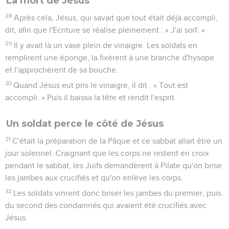
La mort de Jésus
28
Après cela, Jésus, qui savait que tout était déjà accompli,
dit, afin que l'Ecriture se réalise pleinement : « J'ai soif. »
29
Il y avait là un vase plein de vinaigre. Les soldats en
remplirent une éponge, la fixèrent à une branche d'hysope
et l'approchèrent de sa bouche.
30
Quand Jésus eut pris le vinaigre, il dit : « Tout est
accompli. » Puis il baissa la tête et rendit l'esprit.
Un soldat perce le côté de Jésus
31
C'était la préparation de la Pâque et ce sabbat allait être un
jour solennel. Craignant que les corps ne restent en croix
pendant le sabbat, les Juifs demandèrent à Pilate qu'on brise
les jambes aux crucifiés et qu'on enlève les corps.
32
Les soldats vinrent donc briser les jambes du premier, puis
du second des condamnés qui avaient été crucifiés avec
Jésus.