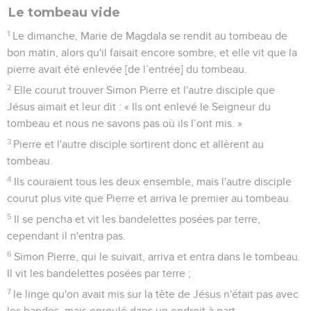
Le tombeau vide
1
Le dimanche, Marie de Magdala se rendit au tombeau de
bon matin, alors qu'il faisait encore sombre, et elle vit que la
pierre avait été enlevée [de l’entrée] du tombeau.
2
Elle courut trouver Simon Pierre et l'autre disciple que
Jésus aimait et leur dit : « Ils ont enlevé le Seigneur du
tombeau et nous ne savons pas où ils l’ont mis. »
3
Pierre et l'autre disciple sortirent donc et allèrent au
tombeau.
4
Ils couraient tous les deux ensemble, mais l'autre disciple
courut plus vite que Pierre et arriva le premier au tombeau.
5
Il se pencha et vit les bandelettes posées par terre,
cependant il n'entra pas.
6
Simon Pierre, qui le suivait, arriva et entra dans le tombeau.
Il vit les bandelettes posées par terre ;
7
le linge qu'on avait mis sur la tête de Jésus n'était pas avec
les bandes, mais enroulé dans un endroit à part.