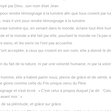
oyé par Dieu ; son nom était Jean.
pour rendre témoignage à la lumière afin que tous croient par lui
re, mais il vint pour rendre témoignage à la lumière.
 vraie lumière qui, en venant dans le monde, éclaire tout être hu
nde et le monde a été fait par elle, pourtant le monde ne l'a pas 
s siens, et les siens ne l'ont pas accueillie.
l'ont acceptée, à ceux qui croient en son nom, elle a donné le dr
n du fait de la nature, ni par une volonté humaine, ni par la volo
ite homme, elle a habité parmi nous, pleine de grâce et de vérité,
ne gloire comme celle du Fils unique venu du Père.
gnage et s'est écrié : « C'est celui à propos duquel j'ai dit : ‘Cel
 avant moi.’ »
de sa plénitude, et grâce sur grâce.