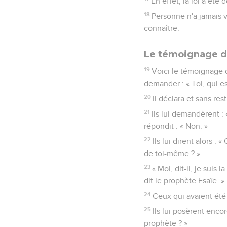
En effet, la loi a été
18
Personne n'a jamais vu
connaître.
Le témoignage d
19
Voici le témoignage d
demander : « Toi, qui es
20
Il déclara et sans rest
21
Ils lui demandèrent : «
répondit : « Non. »
22
Ils lui dirent alors 
de toi-même ? »
23
« Moi, dit-il, je suis
dit le prophète Esaïe. »
24
Ceux qui avaient été
25
Ils lui posèrent encor
prophète ? »