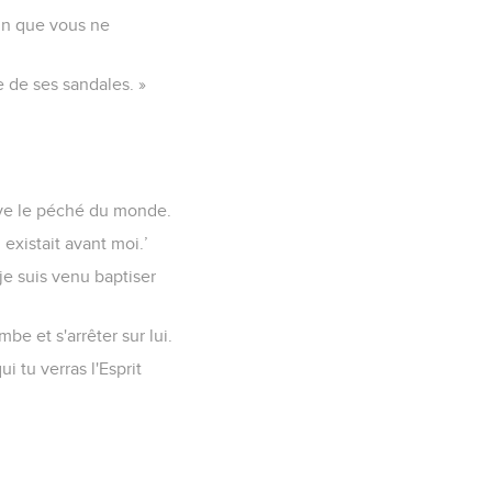
'un que vous ne
e de ses sandales. »
lève le péché du monde.
 existait avant moi.’
 je suis venu baptiser
e et s'arrêter sur lui.
i tu verras l'Esprit