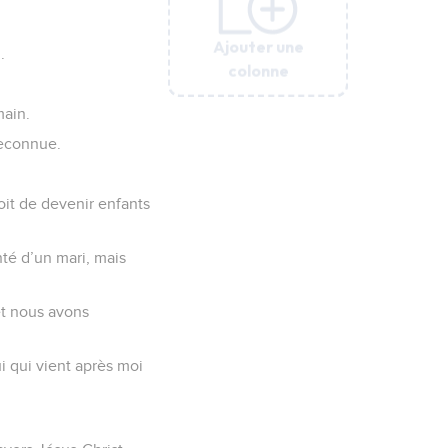
Ajouter une
Ajouter une
Ajouter une
Ajouter une
Ajouter une
.
colonne
colonne
colonne
colonne
colonne
main.
reconnue.
oit de devenir enfants
nté d’un mari, mais
 et nous avons
ui qui vient après moi