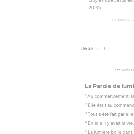
croyiez que Jésus est 
20.31).
La Bible Du S
Jean
1
Les vidéos 
La Parole de lumi
1
Au commencement, la Pa
2
Elle était au commen
3
Tout a été fait par elle
4
En elle il y avait la vi
5
La lumière brille dans 