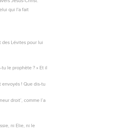
ravers Jésus-Christ.
ui qui l'a fait
 des Lévites pour lui
s-tu le prophète ? » Et il
t envoyés ! Que dis-tu
gneur droit’, comme l’a
ie, ni Elie, ni le