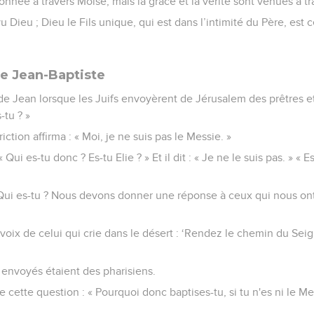
 donnée à travers Moïse, mais la grâce et la vérité sont venues à t
 Dieu ; Dieu le Fils unique, qui est dans l’intimité du Père, est cel
e Jean-Baptiste
e Jean lorsque les Juifs envoyèrent de Jérusalem des prêtres et
-tu ? »
riction affirma : « Moi, je ne suis pas le Messie. »
 Qui es-tu donc ? Es-tu Elie ? » Et il dit : « Je ne le suis pas. » « E
: « Qui es-tu ? Nous devons donner une réponse à ceux qui nous on
 la voix de celui qui crie dans le désert : ‘Rendez le chemin du Sei
 envoyés étaient des pharisiens.
e cette question : « Pourquoi donc baptises-tu, si tu n'es ni le Mess