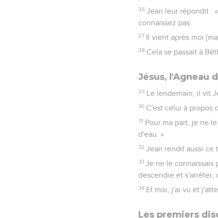
26
Jean leur répondit : 
connaissez pas.
27
Il vient après moi [ma
28
Cela se passait à Bét
Jésus, l'Agneau 
29
Le lendemain, il vit 
30
C'est celui à propos d
31
Pour ma part, je ne le
d'eau. »
32
Jean rendit aussi ce 
33
Je ne le connaissais p
descendre et s'arrêter, c
34
Et moi, j'ai vu et j'att
Les premiers dis