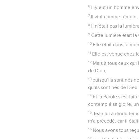
6
Il y eut un homme env
7
Il vint comme témoin, 
8
Il n'était pas la lumiè
9
Cette lumière était la
10
Elle était dans le mo
11
Elle est venue chez le
12
Mais à tous ceux qui 
de Dieu,
13
puisqu’ils sont nés no
qu’ils sont nés de Dieu.
14
Et la Parole s'est fa
contemplé sa gloire, u
15
Jean lui a rendu témoi
m'a précédé, car il était
16
Nous avons tous reçu 
17