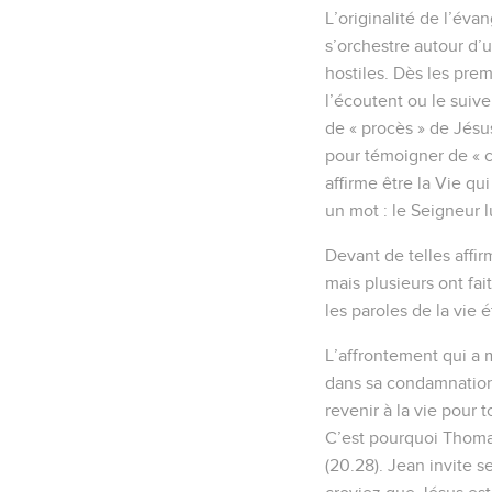
L’originalité de l’éva
s’orchestre autour d’
hostiles. Dès les prem
l’écoutent ou le suive
de « procès » de Jésus
pour témoigner de « ce
affirme être la Vie qu
un mot : le Seigneur 
Devant de telles affi
mais plusieurs ont fai
les paroles de la vie é
L’affrontement qui a 
dans sa condamnation p
revenir à la vie pour 
C’est pourquoi Thomas
(20.28). Jean invite s