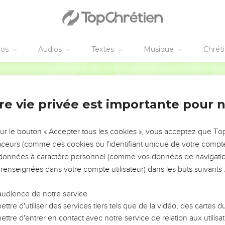
e chose à manger ? »
un morceau de poisson grillé [et un rayon de miel].
devant eux.
éos
Audios
Textes
Musique
Chrét
'est ce que je vous disais lorsque j'étais encore avec vous : il falla
sujet dans la loi de Moïse, dans les prophètes et dans les psaumes
Segond 21
'intelligence afin qu'ils comprennent les Ecritures
, il était écrit [– et il fallait que cela arrive –] que le Messie souffrir
re vie privée est importante pour 
 et le pardon des péchés seraient prêchés en son nom à toutes le
sur le bouton « Accepter tous les cookies », vous acceptez que T
lem.
traceurs (comme des cookies ou l'identifiant unique de votre compte 
e ces choses.
s données à caractère personnel (comme vos données de navigatio
ai sur vous ce que mon Père a promis ; quant à vous, restez dans l
 renseignées dans votre compte utilisateur) dans les buts suivants 
ez revêtus de la puissance d'en haut. »
audience de notre service
iel
ttre d'utiliser des services tiers tels que de la vidéo, des cartes
ttre d'entrer en contact avec notre service de relation aux utilisat
e vers Béthanie, puis il leva les mains et les bénit.