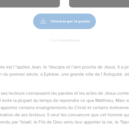
Télécharger le poster
© Le Projet Biblique
le est l’*apôtre Jean, le *disciple et l’ami proche de Jésus. Il a
in du premier siècle, à Ephèse, une grande ville de l’Antiquité, s
ses lecteurs connaissent les paroles et les actes de Jésus conten
il évite la plupart du temps de reprendre ce que Matthieu, Marc et 
 rapporter certains enseignements du Christ et certains événem
rmation de ses lecteurs. Il veut les convaincre que cet homme qu
tendu par *Israël, le Fils de Dieu venu leur apporter la vie, le *S