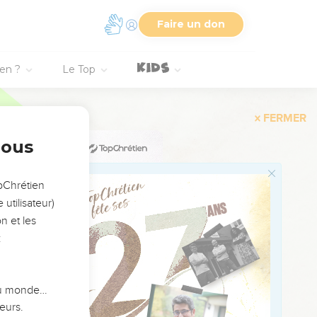
Faire un don
ien ?
Le Top
it que s'accomplisse tout
. »
ait et qu'il ressusciterait
nous
s nations, à
opChrétien
utilisateur)
n et les
a ville [de Jérusalem]
:
 du monde…
eurs.