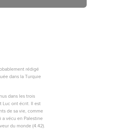
 probablement rédigé
ituée dans la Turquie
us dans les trois
Luc ont écrit. Il est
ents de sa vie, comme
i a vécu en Palestine
auveur du monde (4.42).