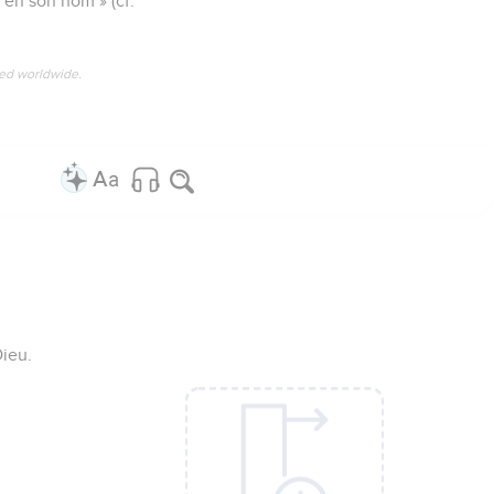
e en son nom » (cf.
ved worldwide.
Dieu.