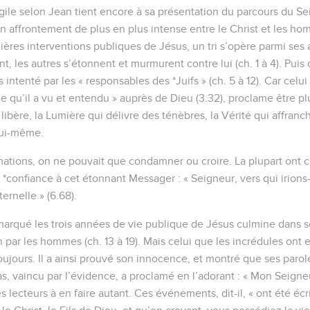
ngile selon Jean tient encore à sa présentation du parcours du Se
un affrontement de plus en plus intense entre le Christ et les ho
ières interventions publiques de Jésus, un tri s’opère parmi ses 
nt, les autres s’étonnent et murmurent contre lui (ch. 1 à 4). Puis
 intenté par les « responsables des *Juifs » (ch. 5 à 12). Car celui
 qu’il a vu et entendu » auprès de Dieu (3.32), proclame être plu
i libère, la Lumière qui délivre des ténèbres, la Vérité qui affra
lui-même.
rmations, on ne pouvait que condamner ou croire. La plupart ont 
t *confiance à cet étonnant Messager : « Seigneur, vers qui irions-
ternelle » (6.68).
marqué les trois années de vie publique de Jésus culmine dans 
ar les hommes (ch. 13 à 19). Mais celui que les incrédules ont ex
toujours. Il a ainsi prouvé son innocence, et montré que ses parole
, vaincu par l’évidence, a proclamé en l’adorant : « Mon Seigne
es lecteurs à en faire autant. Ces événements, dit-il, « ont été éc