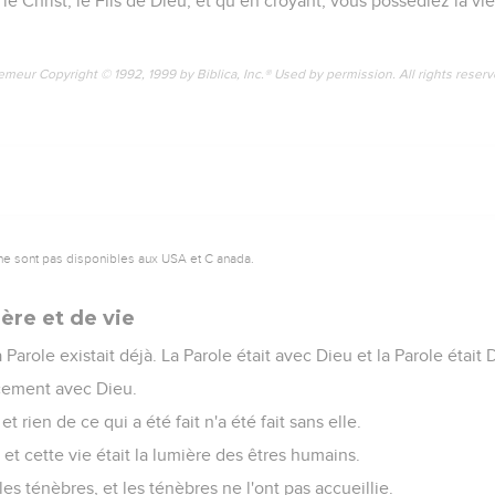
le Christ, le Fils de Dieu, et qu’en croyant, vous possédiez la vi
emeur Copyright © 1992, 1999 by Biblica, Inc.® Used by permission. All rights reser
ne sont pas disponibles aux USA et C anada.
ère et de vie
role existait déjà. La Parole était avec Dieu et la Parole était 
cement avec Dieu.
 et rien de ce qui a été fait n'a été fait sans elle.
e, et cette vie était la lumière des êtres humains.
les ténèbres, et les ténèbres ne l'ont pas accueillie.