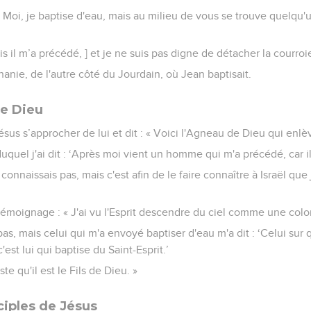
« Moi, je baptise d'eau, mais au milieu de vous se trouve quelqu
is il m’a précédé, ] et je ne suis pas digne de détacher la courroi
hanie, de l'autre côté du Jourdain, où Jean baptisait.
de Dieu
Jésus s’approcher de lui et dit : « Voici l'Agneau de Dieu qui en
uquel j'ai dit : ‘Après moi vient un homme qui m'a précédé, car il
 connaissais pas, mais c'est afin de le faire connaître à Israël que
témoignage : « J'ai vu l'Esprit descendre du ciel comme une colomb
as, mais celui qui m'a envoyé baptiser d'eau m'a dit : ‘Celui sur qu
'est lui qui baptise du Saint-Esprit.’
este qu'il est le Fils de Dieu. »
ciples de Jésus