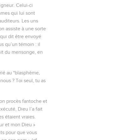
igneur. Celui-ci
mmes qui lui sont
auditeurs. Les uns
 on assiste à une sorte
 qui dit être envoyé
s qu’un témoin : il
nchit du mensonge, en
crié au *blasphème,
nous ? Toi seul, tu as
son procès fantoche et
écuté, Dieu l’a fait
s étaient vraies.
ur et mon Dieu »
rits pour que vous