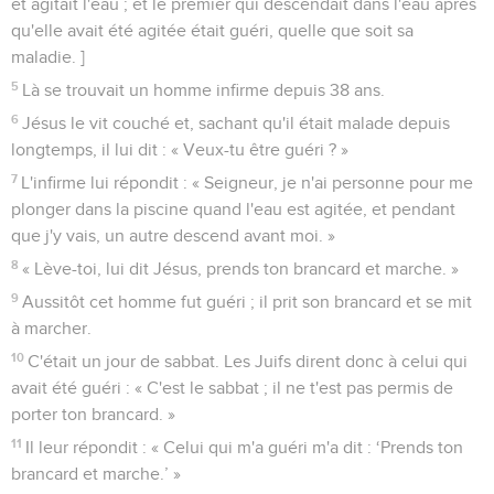
et agitait l'eau ; et le premier qui descendait dans l'eau après
qu'elle avait été agitée était guéri, quelle que soit sa
maladie. ]
5
Là se trouvait un homme infirme depuis 38 ans.
6
Jésus le vit couché et, sachant qu'il était malade depuis
longtemps, il lui dit : « Veux-tu être guéri ? »
7
L'infirme lui répondit : « Seigneur, je n'ai personne pour me
plonger dans la piscine quand l'eau est agitée, et pendant
que j'y vais, un autre descend avant moi. »
8
« Lève-toi, lui dit Jésus, prends ton brancard et marche. »
9
Aussitôt cet homme fut guéri ; il prit son brancard et se mit
à marcher.
10
C'était un jour de sabbat. Les Juifs dirent donc à celui qui
avait été guéri : « C'est le sabbat ; il ne t'est pas permis de
porter ton brancard. »
11
Il leur répondit : « Celui qui m'a guéri m'a dit : ‘Prends ton
brancard et marche.’ »