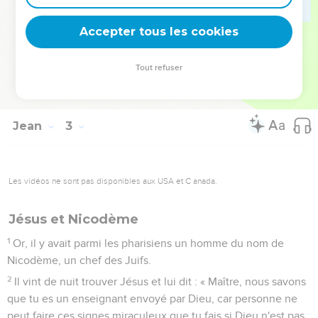
Pâque, beaucoup crurent en lui en voyant les signes
miraculeux qu'il faisait.
Accepter tous les cookies
24
Mais Jésus n'avait pas confiance en eux, parce qu'il les
connaissait tous.
Tout refuser
25
Il n'avait pas besoin qu'on le renseigne sur les hommes,
car il savait lui-même ce qui est dans l'homme.
Jean
3
Les vidéos ne sont pas disponibles aux USA et C anada.
Jésus et Nicodème
1
Or, il y avait parmi les pharisiens un homme du nom de
Nicodème, un chef des Juifs.
2
Il vint de nuit trouver Jésus et lui dit : « Maître, nous savons
que tu es un enseignant envoyé par Dieu, car personne ne
peut faire ces signes miraculeux que tu fais si Dieu n'est pas