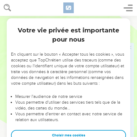
commerce. »
17
Ses disciples se souvinrent qu'il est écrit : Le zèle de ta
Segond 21
maison me dévore.
Votre vie privée est importante
18
Jean
2
Les Juifs prirent la parole et lui dirent : « Quel signe nous
pour nous
montres-tu, pour agir de cette manière ? »
19
Jésus leur répondit : « Détruisez ce temple et en 3 jours je
En cliquant sur le bouton « Accepter tous les cookies », vous
le relèverai. »
acceptez que TopChrétien utilise des traceurs (comme des
20
Les Juifs dirent : « Il a fallu 46 ans pour construire ce
cookies ou l'identifiant unique de votre compte utilisateur) et
temple et toi, en 3 jours tu le relèverais ! »
traite vos données à caractère personnel (comme vos
données de navigation et les informations renseignées dans
21
Cependant, lui parlait du temple de son corps.
votre compte utilisateur) dans les buts suivants :
22
C’est pourquoi, lorsqu'il fut ressuscité, ses disciples se
Mesurer l'audience de notre service
souvinrent qu'il avait dit cela et ils crurent à l'Ecriture et à la
Vous permettre d'utiliser des services tiers tels que de la
parole que Jésus avait dite.
vidéo, des cartes du monde…
Vous permettre d'entrer en contact avec notre service de
Jésus connaît bien le cœur humain
relation aux utilisateurs.
23
Pendant que Jésus était à Jérusalem, lors de la fête de la
Choisir mes cookies