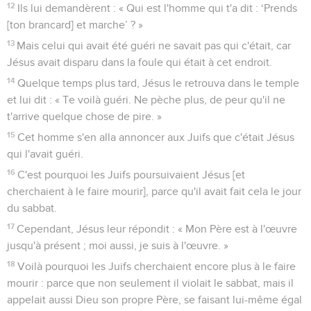
12
Ils lui demandèrent : « Qui est l'homme qui t'a dit : ‘Prends
[ton brancard] et marche’ ? »
13
Mais celui qui avait été guéri ne savait pas qui c'était, car
Jésus avait disparu dans la foule qui était à cet endroit.
14
Quelque temps plus tard, Jésus le retrouva dans le temple
et lui dit : « Te voilà guéri. Ne pèche plus, de peur qu'il ne
t'arrive quelque chose de pire. »
15
Cet homme s'en alla annoncer aux Juifs que c'était Jésus
qui l'avait guéri.
16
C'est pourquoi les Juifs poursuivaient Jésus [et
cherchaient à le faire mourir], parce qu'il avait fait cela le jour
du sabbat.
17
Cependant, Jésus leur répondit : « Mon Père est à l'œuvre
jusqu'à présent ; moi aussi, je suis à l'œuvre. »
18
Voilà pourquoi les Juifs cherchaient encore plus à le faire
mourir : parce que non seulement il violait le sabbat, mais il
appelait aussi Dieu son propre Père, se faisant lui-même égal