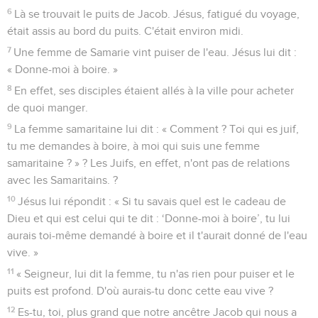
6
Là se trouvait le puits de Jacob. Jésus, fatigué du voyage,
était assis au bord du puits. C'était environ midi.
7
Une femme de Samarie vint puiser de l'eau. Jésus lui dit :
« Donne-moi à boire. »
8
En effet, ses disciples étaient allés à la ville pour acheter
de quoi manger.
9
La femme samaritaine lui dit : « Comment ? Toi qui es juif,
tu me demandes à boire, à moi qui suis une femme
samaritaine ? » ? Les Juifs, en effet, n'ont pas de relations
avec les Samaritains. ?
10
Jésus lui répondit : « Si tu savais quel est le cadeau de
Dieu et qui est celui qui te dit : ‘Donne-moi à boire’, tu lui
aurais toi-même demandé à boire et il t'aurait donné de l'eau
vive. »
11
« Seigneur, lui dit la femme, tu n'as rien pour puiser et le
puits est profond. D'où aurais-tu donc cette eau vive ?
12
Es-tu, toi, plus grand que notre ancêtre Jacob qui nous a