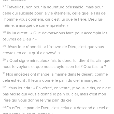
27
Travaillez, non pour la nourriture périssable, mais pour
celle qui subsiste pour la vie éternelle, celle que le Fils de
l'homme vous donnera, car c'est lui que le Père, Dieu lui-
même, a marqué de son empreinte. »
28
Ils lui dirent : « Que devons-nous faire pour accomplir les
œuvres de Dieu ? »
29
Jésus leur répondit : « L'œuvre de Dieu, c'est que vous
croyiez en celui qu'il a envoyé. »
30
« Quel signe miraculeux fais-tu donc, lui dirent-ils, afin que
nous le voyions et que nous croyions en toi ? Que fais-tu ?
31
Nos ancêtres ont mangé la manne dans le désert, comme
cela est écrit : Il leur a donné le pain du ciel à manger. »
32
Jésus leur dit : « En vérité, en vérité, je vous le dis, ce n'est
pas Moïse qui vous a donné le pain du ciel, mais c'est mon
Père qui vous donne le vrai pain du ciel.
33
En effet, le pain de Dieu, c'est celui qui descend du ciel et
qui donne la vie au monde. »