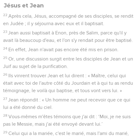
Jésus et Jean
22
Après cela, Jésus, accompagné de ses disciples, se rendit
en Judée ; il y séjourna avec eux et il baptisait.
23
Jean aussi baptisait à Enon, près de Salim, parce qu'il y
avait là beaucoup d'eau, et l'on s'y rendait pour être baptisé.
24
En effet, Jean n'avait pas encore été mis en prison.
25
Or, une discussion surgit entre les disciples de Jean et un
Juif au sujet de la purification.
26
Ils vinrent trouver Jean et lui dirent : « Maître, celui qui
était avec toi de l'autre côté du Jourdain et à qui tu as rendu
témoignage, le voilà qui baptise, et tous vont vers lui. »
27
Jean répondit : « Un homme ne peut recevoir que ce qui
lui a été donné du ciel.
28
Vous-mêmes m'êtes témoins que j'ai dit : ‘Moi, je ne suis
pas le Messie, mais j'ai été envoyé devant lui.’
29
Celui qui a la mariée, c'est le marié, mais l'ami du marié,