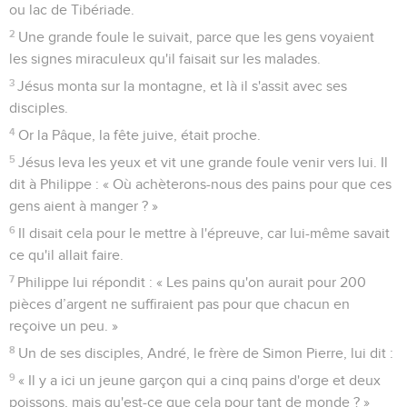
ou lac de Tibériade.
2
Une grande foule le suivait, parce que les gens voyaient
les signes miraculeux qu'il faisait sur les malades.
3
Jésus monta sur la montagne, et là il s'assit avec ses
disciples.
4
Or la Pâque, la fête juive, était proche.
5
Jésus leva les yeux et vit une grande foule venir vers lui. Il
dit à Philippe : « Où achèterons-nous des pains pour que ces
gens aient à manger ? »
6
Il disait cela pour le mettre à l'épreuve, car lui-même savait
ce qu'il allait faire.
7
Philippe lui répondit : « Les pains qu'on aurait pour 200
pièces d’argent ne suffiraient pas pour que chacun en
reçoive un peu. »
8
Un de ses disciples, André, le frère de Simon Pierre, lui dit :
9
« Il y a ici un jeune garçon qui a cinq pains d'orge et deux
poissons, mais qu'est-ce que cela pour tant de monde ? »