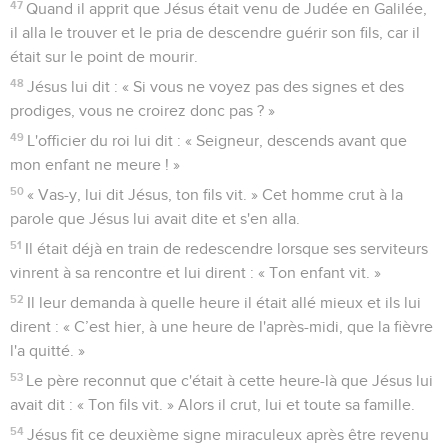
47
Quand il apprit que Jésus était venu de Judée en Galilée,
il alla le trouver et le pria de descendre guérir son fils, car il
était sur le point de mourir.
48
Jésus lui dit : « Si vous ne voyez pas des signes et des
prodiges, vous ne croirez donc pas ? »
49
L'officier du roi lui dit : « Seigneur, descends avant que
mon enfant ne meure ! »
50
« Vas-y, lui dit Jésus, ton fils vit. » Cet homme crut à la
parole que Jésus lui avait dite et s'en alla.
51
Il était déjà en train de redescendre lorsque ses serviteurs
vinrent à sa rencontre et lui dirent : « Ton enfant vit. »
52
Il leur demanda à quelle heure il était allé mieux et ils lui
dirent : « C’est hier, à une heure de l'après-midi, que la fièvre
l'a quitté. »
53
Le père reconnut que c'était à cette heure-là que Jésus lui
avait dit : « Ton fils vit. » Alors il crut, lui et toute sa famille.
54
Jésus fit ce deuxième signe miraculeux après être revenu