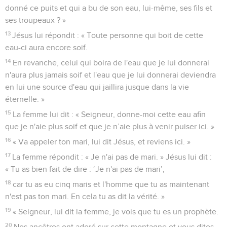
donné ce puits et qui a bu de son eau, lui-même, ses fils et
ses troupeaux ? »
13
Jésus lui répondit : « Toute personne qui boit de cette
eau-ci aura encore soif.
14
En revanche, celui qui boira de l'eau que je lui donnerai
n'aura plus jamais soif et l'eau que je lui donnerai deviendra
en lui une source d'eau qui jaillira jusque dans la vie
éternelle. »
15
La femme lui dit : « Seigneur, donne-moi cette eau afin
que je n'aie plus soif et que je n’aie plus à venir puiser ici. »
16
« Va appeler ton mari, lui dit Jésus, et reviens ici. »
17
La femme répondit : « Je n'ai pas de mari. » Jésus lui dit :
« Tu as bien fait de dire : ‘Je n'ai pas de mari’,
18
car tu as eu cinq maris et l'homme que tu as maintenant
n'est pas ton mari. En cela tu as dit la vérité. »
19
« Seigneur, lui dit la femme, je vois que tu es un prophète.
20
Nos ancêtres ont adoré sur cette montagne et vous dites,