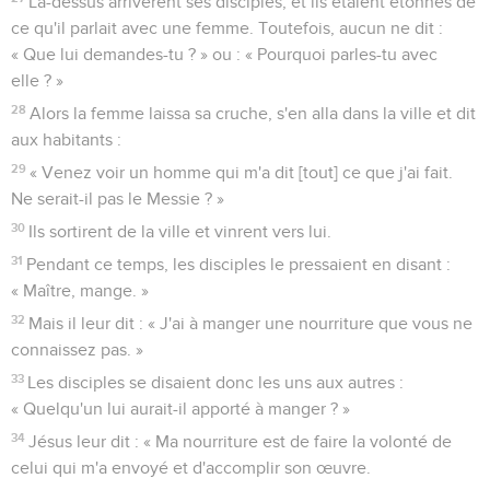
Là-dessus arrivèrent ses disciples, et ils étaient étonnés de
ce qu'il parlait avec une femme. Toutefois, aucun ne dit :
« Que lui demandes-tu ? » ou : « Pourquoi parles-tu avec
elle ? »
28
Alors la femme laissa sa cruche, s'en alla dans la ville et dit
aux habitants :
29
« Venez voir un homme qui m'a dit [tout] ce que j'ai fait.
Ne serait-il pas le Messie ? »
30
Ils sortirent de la ville et vinrent vers lui.
31
Pendant ce temps, les disciples le pressaient en disant :
« Maître, mange. »
32
Mais il leur dit : « J'ai à manger une nourriture que vous ne
connaissez pas. »
33
Les disciples se disaient donc les uns aux autres :
« Quelqu'un lui aurait-il apporté à manger ? »
34
Jésus leur dit : « Ma nourriture est de faire la volonté de
celui qui m'a envoyé et d'accomplir son œuvre.