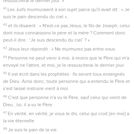
ressusciterai le dernier jour. »
41
Les Juifs murmuraient à son sujet parce qu'il avait dit : « Je
suis le pain descendu du ciel »,
42
et ils disaient : « N'est-ce pas Jésus, le fils de Joseph, celui
dont nous connaissons le père et la mère ? Comment donc
peut-il dire : ‘Je suis descendu du ciel’ ? »
43
Jésus leur répondit : « Ne murmurez pas entre vous.
44
Personne ne peut venir à moi, à moins que le Père qui m'a
envoyé ne l'attire, et moi, je le ressusciterai le dernier jour.
45
Il est écrit dans les prophètes : Ils seront tous enseignés
de Dieu. Ainsi donc, toute personne qui a entendu le Père et
s’est laissé instruire vient à moi.
46
C'est que personne n'a vu le Père, sauf celui qui vient de
Dieu ; lui, il a vu le Père.
47
En vérité, en vérité, je vous le dis, celui qui croit [en moi] a
la vie éternelle.
48
Je suis le pain de la vie.