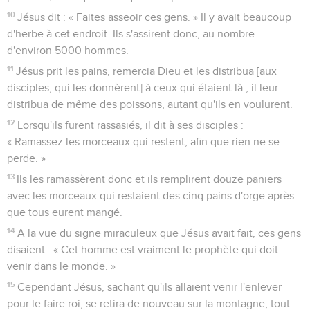
10
Jésus dit : « Faites asseoir ces gens. » Il y avait beaucoup
d'herbe à cet endroit. Ils s'assirent donc, au nombre
d'environ 5000 hommes.
11
Jésus prit les pains, remercia Dieu et les distribua [aux
disciples, qui les donnèrent] à ceux qui étaient là ; il leur
distribua de même des poissons, autant qu'ils en voulurent.
12
Lorsqu'ils furent rassasiés, il dit à ses disciples :
« Ramassez les morceaux qui restent, afin que rien ne se
perde. »
13
Ils les ramassèrent donc et ils remplirent douze paniers
avec les morceaux qui restaient des cinq pains d'orge après
que tous eurent mangé.
14
A la vue du signe miraculeux que Jésus avait fait, ces gens
disaient : « Cet homme est vraiment le prophète qui doit
venir dans le monde. »
15
Cependant Jésus, sachant qu'ils allaient venir l'enlever
pour le faire roi, se retira de nouveau sur la montagne, tout