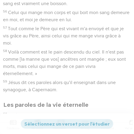
sang est vraiment une boisson.
56
Celui qui mange mon corps et qui boit mon sang demeure
en moi, et moi je demeure en lui.
57
Tout comme le Père qui est vivant m'a envoyé et que je
vis grâce au Père, ainsi celui qui me mange vivra grâce à
moi.
58
Voilà comment est le pain descendu du ciel. Il n'est pas
comme [la manne que vos] ancêtres ont mangée ; eux sont
morts, mais celui qui mange de ce pain vivra
éternellement. »
59
Jésus dit ces paroles alors qu'il enseignait dans une
synagogue, à Capernaüm.
Les paroles de la vie éternelle
60
Après l'avoir entendu, beaucoup de ses disciples dirent :
« Cette parole est dure. Qui peut l'écouter ? »
Contenus
Versions
Commentaires
Strong
Dictionnaire
61
Jésus savait en lui-même que ses disciples murmuraient à