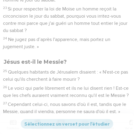
23
Si pour respecter la loi de Moïse un homme reçoit la
circoncision le jour du sabbat, pourquoi vous irritez-vous
contre moi parce que j'ai guéri un homme tout entier le jour
du sabbat ?
24
Ne jugez pas d’après l'apparence, mais portez un
jugement juste. »
Jésus est-il le Messie?
25
Quelques habitants de Jérusalem disaient : « N'est-ce pas
celui qu'ils cherchent à faire mourir ?
26
Le voici qui parle librement et ils ne lui disent rien ! Est-ce
que les chefs auraient vraiment reconnu qu'il est le Messie ?
27
Cependant celui-ci, nous savons d'où il est, tandis que le
Messie, quand il viendra, personne ne saura d'où il est. »
28
Jésus enseignait dans le temple. Il s'écria alors : « Vous
me connaissez et vous savez d'où je suis ! Pourtant je ne suis
Contenus
Versions
Commentaires
Strong
Dictionnaire