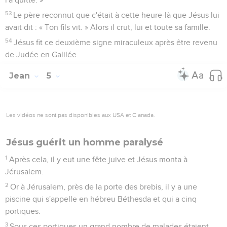
53
Le père reconnut que c'était à cette heure-là que Jésus lui
avait dit : « Ton fils vit. » Alors il crut, lui et toute sa famille.
54
Jésus fit ce deuxième signe miraculeux après être revenu
de Judée en Galilée.
Jean
5
Les vidéos ne sont pas disponibles aux USA et C anada.
Jésus guérit un homme paralysé
1
Après cela, il y eut une fête juive et Jésus monta à
Jérusalem.
2
Or à Jérusalem, près de la porte des brebis, il y a une
piscine qui s'appelle en hébreu Béthesda et qui a cinq
portiques.
3
Sous ces portiques un grand nombre de malades étaient