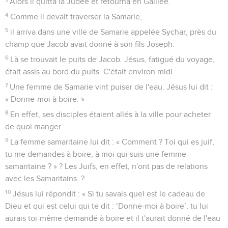
Alors il quitta la Judée et retourna en Galilée.
4
Comme il devait traverser la Samarie,
5
il arriva dans une ville de Samarie appelée Sychar, près du
champ que Jacob avait donné à son fils Joseph.
6
Là se trouvait le puits de Jacob. Jésus, fatigué du voyage,
était assis au bord du puits. C'était environ midi.
7
Une femme de Samarie vint puiser de l'eau. Jésus lui dit :
« Donne-moi à boire. »
8
En effet, ses disciples étaient allés à la ville pour acheter
de quoi manger.
9
La femme samaritaine lui dit : « Comment ? Toi qui es juif,
tu me demandes à boire, à moi qui suis une femme
samaritaine ? » ? Les Juifs, en effet, n'ont pas de relations
avec les Samaritains. ?
10
Jésus lui répondit : « Si tu savais quel est le cadeau de
Dieu et qui est celui qui te dit : ‘Donne-moi à boire’, tu lui
aurais toi-même demandé à boire et il t'aurait donné de l'eau