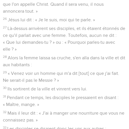
que l'on appelle Christ. Quand il sera venu, il nous
annoncera tout. »
26
Jésus lui dit : « Je le suis, moi qui te parle. »
27
Là-dessus arrivèrent ses disciples, et ils étaient étonnés de
ce qu'il parlait avec une femme. Toutefois, aucun ne dit :
« Que lui demandes-tu ? » ou : « Pourquoi parles-tu avec
elle ? »
28
Alors la femme laissa sa cruche, s'en alla dans la ville et dit
aux habitants :
29
« Venez voir un homme qui m'a dit [tout] ce que j'ai fait.
Ne serait-il pas le Messie ? »
30
Ils sortirent de la ville et vinrent vers lui.
31
Pendant ce temps, les disciples le pressaient en disant :
« Maître, mange. »
32
Mais il leur dit : « J'ai à manger une nourriture que vous ne
connaissez pas. »
33
Les disciples se disaient donc les uns aux autres :