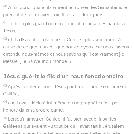
40
Ainsi donc, quand ils vinrent le trouver, les Samaritains le
prièrent de rester avec eux. Il resta là deux jours.
41
Un bien plus grand nombre crurent à cause des paroles de
Jésus,
42
et ils disaient à la femme : « Ce n'est plus seulement à
cause de ce que tu as dit que nous croyons, car nous l'avons
entendu nous-mêmes et nous savons qu'il est vraiment [le
Messie, ] le Sauveur du monde. »
Jésus guérit le fils d'un haut fonctionnaire
43
Après ces deux jours, Jésus partit de là pour se rendre en
Galilée,
44
car il avait déclaré lui-même qu'un prophète n'est pas
honoré dans sa propre patrie.
45
Lorsqu'il arriva en Galilée, il fut bien accueilli par les
Galiléens qui avaient vu tout ce qu'il avait fait à Jérusalem
pendant la fête. En effet, eux aussi étaient allés à la fête.