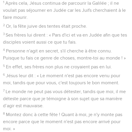
1
Après cela, Jésus continua de parcourir la Galilée ; il ne
voulait pas séjourner en Judée car les Juifs cherchaient à le
faire mourir.
2
Or, la fête juive des tentes était proche.
3
Ses frères lui dirent : « Pars d'ici et va en Judée afin que tes
disciples voient aussi ce que tu fais.
4
Personne n'agit en secret, s'il cherche à être connu.
Puisque tu fais ce genre de choses, montre-toi au monde ! »
5
En effet, ses frères non plus ne croyaient pas en lui.
6
Jésus leur dit : « Le moment n'est pas encore venu pour
moi, tandis que pour vous, c'est toujours le bon moment.
7
Le monde ne peut pas vous détester, tandis que moi, il me
déteste parce que je témoigne à son sujet que sa manière
d’agir est mauvaise.
8
Montez donc à cette fête ! Quant à moi, je n'y monte pas
encore parce que le moment n'est pas encore arrivé pour
moi. »