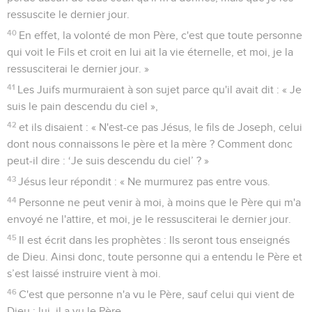
ressuscite le dernier jour.
40
En effet, la volonté de mon Père, c'est que toute personne
qui voit le Fils et croit en lui ait la vie éternelle, et moi, je la
ressusciterai le dernier jour. »
41
Les Juifs murmuraient à son sujet parce qu'il avait dit : « Je
suis le pain descendu du ciel »,
42
et ils disaient : « N'est-ce pas Jésus, le fils de Joseph, celui
dont nous connaissons le père et la mère ? Comment donc
peut-il dire : ‘Je suis descendu du ciel’ ? »
43
Jésus leur répondit : « Ne murmurez pas entre vous.
44
Personne ne peut venir à moi, à moins que le Père qui m'a
envoyé ne l'attire, et moi, je le ressusciterai le dernier jour.
45
Il est écrit dans les prophètes : Ils seront tous enseignés
de Dieu. Ainsi donc, toute personne qui a entendu le Père et
s’est laissé instruire vient à moi.
46
C'est que personne n'a vu le Père, sauf celui qui vient de
Dieu ; lui, il a vu le Père.