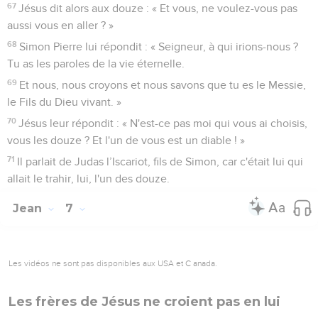
67
Jésus dit alors aux douze : « Et vous, ne voulez-vous pas
aussi vous en aller ? »
68
Simon Pierre lui répondit : « Seigneur, à qui irions-nous ?
Tu as les paroles de la vie éternelle.
69
Et nous, nous croyons et nous savons que tu es le Messie,
le Fils du Dieu vivant. »
70
Jésus leur répondit : « N'est-ce pas moi qui vous ai choisis,
vous les douze ? Et l'un de vous est un diable ! »
71
Il parlait de Judas l’Iscariot, fils de Simon, car c'était lui qui
allait le trahir, lui, l'un des douze.
Jean
7
Les vidéos ne sont pas disponibles aux USA et C anada.
Les frères de Jésus ne croient pas en lui