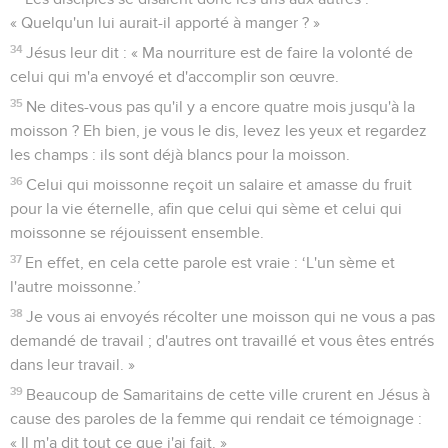
« Quelqu'un lui aurait-il apporté à manger ? »
34
Jésus leur dit : « Ma nourriture est de faire la volonté de
celui qui m'a envoyé et d'accomplir son œuvre.
35
Ne dites-vous pas qu'il y a encore quatre mois jusqu'à la
moisson ? Eh bien, je vous le dis, levez les yeux et regardez
les champs : ils sont déjà blancs pour la moisson.
36
Celui qui moissonne reçoit un salaire et amasse du fruit
pour la vie éternelle, afin que celui qui sème et celui qui
moissonne se réjouissent ensemble.
37
En effet, en cela cette parole est vraie : ‘L'un sème et
l'autre moissonne.’
38
Je vous ai envoyés récolter une moisson qui ne vous a pas
demandé de travail ; d'autres ont travaillé et vous êtes entrés
dans leur travail. »
39
Beaucoup de Samaritains de cette ville crurent en Jésus à
cause des paroles de la femme qui rendait ce témoignage :
« Il m'a dit tout ce que j'ai fait. »