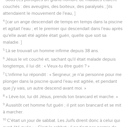
couchés : des aveugles, des boiteux, des paralysés ; [ils
attendaient le mouvement de l'eau, ]
4
[car un ange descendait de temps en temps dans la piscine
et agitait l'eau ; et le premier qui descendait dans l'eau après
qu'elle avait été agitée était guéri, quelle que soit sa
maladie. ]
5
Là se trouvait un homme infirme depuis 38 ans.
6
Jésus le vit couché et, sachant qu'il était malade depuis
longtemps, il lui dit : « Veux-tu être guéri ? »
7
L'infirme lui répondit : « Seigneur, je n'ai personne pour me
plonger dans la piscine quand l'eau est agitée, et pendant
que j'y vais, un autre descend avant moi. »
8
« Lève-toi, lui dit Jésus, prends ton brancard et marche. »
9
Aussitôt cet homme fut guéri ; il prit son brancard et se mit
à marcher.
10
C'était un jour de sabbat. Les Juifs dirent donc à celui qui