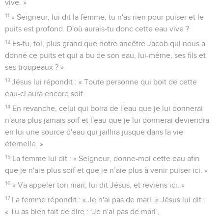
vive. »
11
« Seigneur, lui dit la femme, tu n'as rien pour puiser et le
puits est profond. D'où aurais-tu donc cette eau vive ?
12
Es-tu, toi, plus grand que notre ancêtre Jacob qui nous a
donné ce puits et qui a bu de son eau, lui-même, ses fils et
ses troupeaux ? »
13
Jésus lui répondit : « Toute personne qui boit de cette
eau-ci aura encore soif.
14
En revanche, celui qui boira de l'eau que je lui donnerai
n'aura plus jamais soif et l'eau que je lui donnerai deviendra
en lui une source d'eau qui jaillira jusque dans la vie
éternelle. »
15
La femme lui dit : « Seigneur, donne-moi cette eau afin
que je n'aie plus soif et que je n’aie plus à venir puiser ici. »
16
« Va appeler ton mari, lui dit Jésus, et reviens ici. »
17
La femme répondit : « Je n'ai pas de mari. » Jésus lui dit :
« Tu as bien fait de dire : ‘Je n'ai pas de mari’,