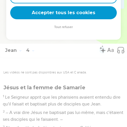
En effet, celui que Dieu a envoyé dit les paroles de Dieu,
parce que Dieu lui donne l'Esprit sans mesure.
Accepter tous les cookies
35
Le Père aime le Fils et a tout remis entre ses mains.
36
Celui qui croit au Fils a la vie éternelle ; celui qui ne croit
Tout refuser
pas au Fils ne verra pas la vie, mais la colère de Dieu reste au
contraire sur lui. »
Jean
4
Les vidéos ne sont pas disponibles aux USA et C anada.
Jésus et la femme de Samarie
1
Le Seigneur apprit que les pharisiens avaient entendu dire
qu'il faisait et baptisait plus de disciples que Jean.
2
– A vrai dire Jésus ne baptisait pas lui-même, mais c'étaient
ses disciples qui le faisaient. –
3