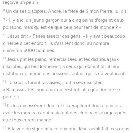
reçoive un peu. »
8
Un de ses disciples, André, le frère de Simon Pierre, lui dit :
9
« Il y a ici un jeune garçon qui a cinq pains d'orge et deux
poissons, mais qu'est-ce que cela pour tant de monde ? »
10
Jésus dit : « Faites asseoir ces gens. » Il y avait beaucoup
d'herbe à cet endroit. Ils s'assirent donc, au nombre
d'environ 5000 hommes.
11
Jésus prit les pains, remercia Dieu et les distribua [aux
disciples, qui les donnèrent] à ceux qui étaient là ; il leur
distribua de même des poissons, autant qu'ils en voulurent.
12
Lorsqu'ils furent rassasiés, il dit à ses disciples :
« Ramassez les morceaux qui restent, afin que rien ne se
perde. »
13
Ils les ramassèrent donc et ils remplirent douze paniers
avec les morceaux qui restaient des cinq pains d'orge après
que tous eurent mangé.
14
A la vue du signe miraculeux que Jésus avait fait, ces gens