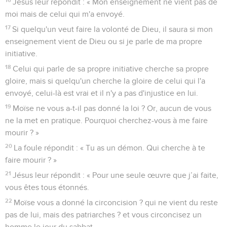
Jésus leur répondit : « Mon enseignement ne vient pas de
moi mais de celui qui m'a envoyé.
17
Si quelqu'un veut faire la volonté de Dieu, il saura si mon
enseignement vient de Dieu ou si je parle de ma propre
initiative.
18
Celui qui parle de sa propre initiative cherche sa propre
gloire, mais si quelqu'un cherche la gloire de celui qui l'a
envoyé, celui-là est vrai et il n'y a pas d'injustice en lui.
19
Moïse ne vous a-t-il pas donné la loi ? Or, aucun de vous
ne la met en pratique. Pourquoi cherchez-vous à me faire
mourir ? »
20
La foule répondit : « Tu as un démon. Qui cherche à te
faire mourir ? »
21
Jésus leur répondit : « Pour une seule œuvre que j’ai faite,
vous êtes tous étonnés.
22
Moïse vous a donné la circoncision ? qui ne vient du reste
pas de lui, mais des patriarches ? et vous circoncisez un
homme le jour du sabbat.