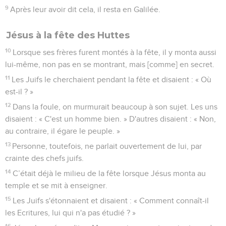
9
Après leur avoir dit cela, il resta en Galilée.
Jésus à la fête des Huttes
10
Lorsque ses frères furent montés à la fête, il y monta aussi
lui-même, non pas en se montrant, mais [comme] en secret.
11
Les Juifs le cherchaient pendant la fête et disaient : « Où
est-il ? »
12
Dans la foule, on murmurait beaucoup à son sujet. Les uns
disaient : « C'est un homme bien. » D'autres disaient : « Non,
au contraire, il égare le peuple. »
13
Personne, toutefois, ne parlait ouvertement de lui, par
crainte des chefs juifs.
14
C’était déjà le milieu de la fête lorsque Jésus monta au
temple et se mit à enseigner.
15
Les Juifs s'étonnaient et disaient : « Comment connaît-il
les Ecritures, lui qui n'a pas étudié ? »
16