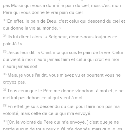
pas Moïse qui vous a donné le pain du ciel, mais c'est mon
Père qui vous donne le vrai pain du ciel.
33
En effet, le pain de Dieu, c'est celui qui descend du ciel et
qui donne la vie au monde. »
34
Ils lui dirent alors : « Seigneur, donne-nous toujours ce
pain-là ! »
35
Jésus leur dit : « C’est moi qui suis le pain de la vie. Celui
qui vient à moi n'aura jamais faim et celui qui croit en moi
n'aura jamais soif.
36
Mais, je vous l'ai dit, vous m'avez vu et pourtant vous ne
croyez pas.
37
Tous ceux que le Père me donne viendront à moi et je ne
mettrai pas dehors celui qui vient à moi.
38
En effet, je suis descendu du ciel pour faire non pas ma
volonté, mais celle de celui qui m'a envoyé.
39
[Or, la volonté du Père qui m'a envoyé, ] c'est que je ne
perde aucun de tous ceux qu'il m'a donnés, mais que je les