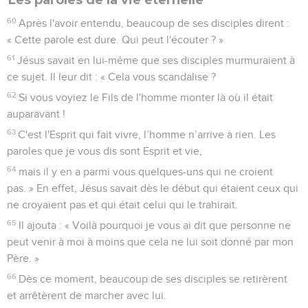
60
Après l'avoir entendu, beaucoup de ses disciples dirent :
« Cette parole est dure. Qui peut l'écouter ? »
61
Jésus savait en lui-même que ses disciples murmuraient à
ce sujet. Il leur dit : « Cela vous scandalise ?
62
Si vous voyiez le Fils de l'homme monter là où il était
auparavant !
63
C'est l'Esprit qui fait vivre, l’homme n’arrive à rien. Les
paroles que je vous dis sont Esprit et vie,
64
mais il y en a parmi vous quelques-uns qui ne croient
pas. » En effet, Jésus savait dès le début qui étaient ceux qui
ne croyaient pas et qui était celui qui le trahirait.
65
Il ajouta : « Voilà pourquoi je vous ai dit que personne ne
peut venir à moi à moins que cela ne lui soit donné par mon
Père. »
66
Dès ce moment, beaucoup de ses disciples se retirèrent
et arrêtèrent de marcher avec lui.