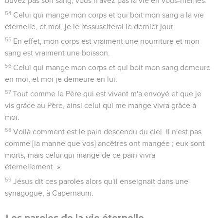
buvez pas son sang, vous n'avez pas la vie en vous-mêmes.
54
Celui qui mange mon corps et qui boit mon sang a la vie
éternelle, et moi, je le ressusciterai le dernier jour.
55
En effet, mon corps est vraiment une nourriture et mon
sang est vraiment une boisson.
56
Celui qui mange mon corps et qui boit mon sang demeure
en moi, et moi je demeure en lui.
57
Tout comme le Père qui est vivant m'a envoyé et que je
vis grâce au Père, ainsi celui qui me mange vivra grâce à
moi.
58
Voilà comment est le pain descendu du ciel. Il n'est pas
comme [la manne que vos] ancêtres ont mangée ; eux sont
morts, mais celui qui mange de ce pain vivra
éternellement. »
59
Jésus dit ces paroles alors qu'il enseignait dans une
synagogue, à Capernaüm.
Les paroles de la vie éternelle