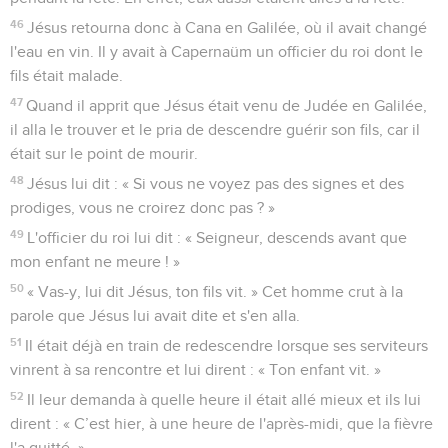
46
Jésus retourna donc à Cana en Galilée, où il avait changé
l'eau en vin. Il y avait à Capernaüm un officier du roi dont le
fils était malade.
47
Quand il apprit que Jésus était venu de Judée en Galilée,
il alla le trouver et le pria de descendre guérir son fils, car il
était sur le point de mourir.
48
Jésus lui dit : « Si vous ne voyez pas des signes et des
prodiges, vous ne croirez donc pas ? »
49
L'officier du roi lui dit : « Seigneur, descends avant que
mon enfant ne meure ! »
50
« Vas-y, lui dit Jésus, ton fils vit. » Cet homme crut à la
parole que Jésus lui avait dite et s'en alla.
51
Il était déjà en train de redescendre lorsque ses serviteurs
vinrent à sa rencontre et lui dirent : « Ton enfant vit. »
52
Il leur demanda à quelle heure il était allé mieux et ils lui
dirent : « C’est hier, à une heure de l'après-midi, que la fièvre
l'a quitté. »