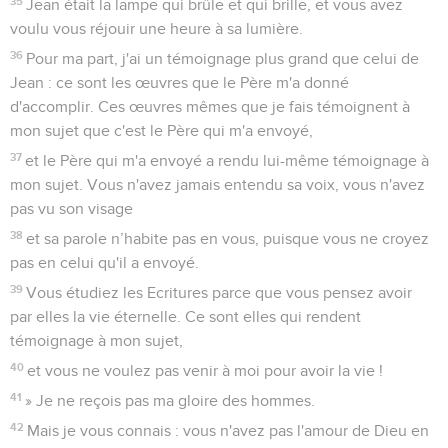
35
Jean était la lampe qui brûle et qui brille, et vous avez
voulu vous réjouir une heure à sa lumière.
36
Pour ma part, j'ai un témoignage plus grand que celui de
Jean : ce sont les œuvres que le Père m'a donné
d'accomplir. Ces œuvres mêmes que je fais témoignent à
mon sujet que c'est le Père qui m'a envoyé,
37
et le Père qui m'a envoyé a rendu lui-même témoignage à
mon sujet. Vous n'avez jamais entendu sa voix, vous n'avez
pas vu son visage
38
et sa parole n’habite pas en vous, puisque vous ne croyez
pas en celui qu'il a envoyé.
39
Vous étudiez les Ecritures parce que vous pensez avoir
par elles la vie éternelle. Ce sont elles qui rendent
témoignage à mon sujet,
40
et vous ne voulez pas venir à moi pour avoir la vie !
41
» Je ne reçois pas ma gloire des hommes.
42
Mais je vous connais : vous n'avez pas l'amour de Dieu en