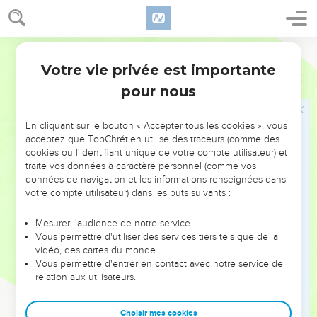
28
Vous-mêmes m'êtes témoins que j'ai dit : ‘Moi, je ne suis
pas le Messie, mais j'ai été envoyé devant lui.’
Segond 21
29
Celui qui a la mariée, c'est le marié, mais l'ami du marié,
Votre vie privée est importante
Jean
3
qui se tient là et qui l'entend, éprouve une grande joie à
pour nous
cause de la voix du marié. Ainsi donc, cette joie qui est la
mienne est parfaite.
En cliquant sur le bouton « Accepter tous les cookies », vous
30
Il faut qu'il grandisse et que moi, je diminue.
acceptez que TopChrétien utilise des traceurs (comme des
cookies ou l'identifiant unique de votre compte utilisateur) et
Celui qui vient du ciel
traite vos données à caractère personnel (comme vos
données de navigation et les informations renseignées dans
31
Celui qui vient d'en haut est au-dessus de tous ; celui qui
votre compte utilisateur) dans les buts suivants :
est de la terre est de la terre et il parle des réalités terrestres.
Celui qui vient du ciel est au-dessus de tous,
Mesurer l'audience de notre service
Vous permettre d'utiliser des services tiers tels que de la
32
il rend témoignage de ce qu'il a vu et entendu, et
vidéo, des cartes du monde…
personne n’accepte son témoignage.
Vous permettre d'entrer en contact avec notre service de
relation aux utilisateurs.
33
Celui qui a accepté son témoignage a certifié que Dieu est
vrai.
Choisir mes cookies
34