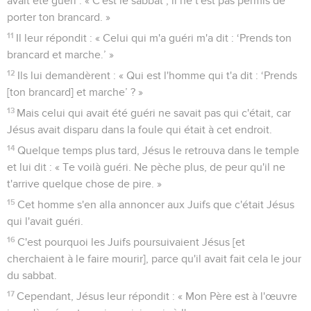
avait été guéri : « C'est le sabbat ; il ne t'est pas permis de
porter ton brancard. »
11
Il leur répondit : « Celui qui m'a guéri m'a dit : ‘Prends ton
brancard et marche.’ »
12
Ils lui demandèrent : « Qui est l'homme qui t'a dit : ‘Prends
[ton brancard] et marche’ ? »
13
Mais celui qui avait été guéri ne savait pas qui c'était, car
Jésus avait disparu dans la foule qui était à cet endroit.
14
Quelque temps plus tard, Jésus le retrouva dans le temple
et lui dit : « Te voilà guéri. Ne pèche plus, de peur qu'il ne
t'arrive quelque chose de pire. »
15
Cet homme s'en alla annoncer aux Juifs que c'était Jésus
qui l'avait guéri.
16
C'est pourquoi les Juifs poursuivaient Jésus [et
cherchaient à le faire mourir], parce qu'il avait fait cela le jour
du sabbat.
17
Cependant, Jésus leur répondit : « Mon Père est à l'œuvre