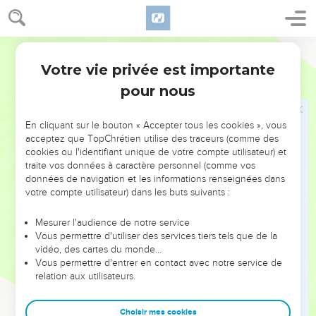
Galiléens qui avaient vu tout ce qu'il avait fait à Jérusalem
pendant la fête. En effet, eux aussi étaient allés à la fête.
46
Jésus retourna donc à Cana en Galilée, où il avait changé
Segond 21
l'eau en vin. Il y avait à Capernaüm un officier du roi dont le
Votre vie privée est importante
Jean
4
fils était malade.
pour nous
47
Quand il apprit que Jésus était venu de Judée en Galilée,
il alla le trouver et le pria de descendre guérir son fils, car il
En cliquant sur le bouton « Accepter tous les cookies », vous
était sur le point de mourir.
acceptez que TopChrétien utilise des traceurs (comme des
48
Jésus lui dit : « Si vous ne voyez pas des signes et des
cookies ou l'identifiant unique de votre compte utilisateur) et
traite vos données à caractère personnel (comme vos
prodiges, vous ne croirez donc pas ? »
données de navigation et les informations renseignées dans
49
L'officier du roi lui dit : « Seigneur, descends avant que
votre compte utilisateur) dans les buts suivants :
mon enfant ne meure ! »
Mesurer l'audience de notre service
50
« Vas-y, lui dit Jésus, ton fils vit. » Cet homme crut à la
Vous permettre d'utiliser des services tiers tels que de la
parole que Jésus lui avait dite et s'en alla.
vidéo, des cartes du monde…
51
Vous permettre d'entrer en contact avec notre service de
Il était déjà en train de redescendre lorsque ses serviteurs
relation aux utilisateurs.
vinrent à sa rencontre et lui dirent : « Ton enfant vit. »
52
Il leur demanda à quelle heure il était allé mieux et ils lui
Choisir mes cookies