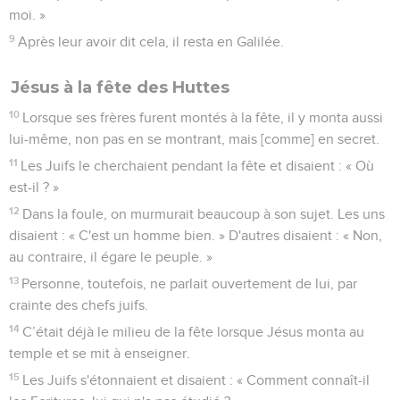
moi. »
9
Après leur avoir dit cela, il resta en Galilée.
Jésus à la fête des Huttes
10
Lorsque ses frères furent montés à la fête, il y monta aussi
lui-même, non pas en se montrant, mais [comme] en secret.
11
Les Juifs le cherchaient pendant la fête et disaient : « Où
est-il ? »
12
Dans la foule, on murmurait beaucoup à son sujet. Les uns
disaient : « C'est un homme bien. » D'autres disaient : « Non,
au contraire, il égare le peuple. »
13
Personne, toutefois, ne parlait ouvertement de lui, par
crainte des chefs juifs.
14
C’était déjà le milieu de la fête lorsque Jésus monta au
temple et se mit à enseigner.
15
Les Juifs s'étonnaient et disaient : « Comment connaît-il