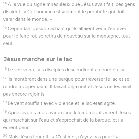
14
A la vue du signe miraculeux que Jésus avait fait, ces gens
disaient : « Cet homme est vraiment le prophète qui doit
venir dans le monde. »
15
Cependant Jésus, sachant qu'ils allaient venir l'enlever
pour le faire roi, se retira de nouveau sur la montagne, tout
seul.
Jésus marche sur le lac
16
Le soir venu, ses disciples descendirent au bord du lac.
17
Ils montèrent dans une barque pour traverser le lac et se
rendre à Capernaüm. Il faisait déjà nuit et Jésus ne les avait
pas encore rejoints.
18
Le vent soufflait avec violence et le lac était agité.
19
Après avoir ramé environ cinq kilomètres, ils virent Jésus
qui marchait sur l'eau et s'approchait de la barque, et ils
eurent peur.
20
Mais Jésus leur dit : « C'est moi, n'ayez pas peur ! »