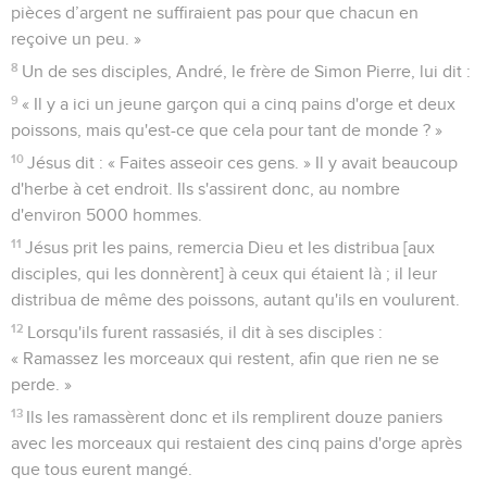
pièces d’argent ne suffiraient pas pour que chacun en
reçoive un peu. »
8
Un de ses disciples, André, le frère de Simon Pierre, lui dit :
9
« Il y a ici un jeune garçon qui a cinq pains d'orge et deux
poissons, mais qu'est-ce que cela pour tant de monde ? »
10
Jésus dit : « Faites asseoir ces gens. » Il y avait beaucoup
d'herbe à cet endroit. Ils s'assirent donc, au nombre
d'environ 5000 hommes.
11
Jésus prit les pains, remercia Dieu et les distribua [aux
disciples, qui les donnèrent] à ceux qui étaient là ; il leur
distribua de même des poissons, autant qu'ils en voulurent.
12
Lorsqu'ils furent rassasiés, il dit à ses disciples :
« Ramassez les morceaux qui restent, afin que rien ne se
perde. »
13
Ils les ramassèrent donc et ils remplirent douze paniers
avec les morceaux qui restaient des cinq pains d'orge après
que tous eurent mangé.