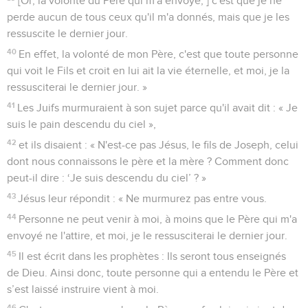
[Or, la volonté du Père qui m'a envoyé, ] c'est que je ne
perde aucun de tous ceux qu'il m'a donnés, mais que je les
ressuscite le dernier jour.
40
En effet, la volonté de mon Père, c'est que toute personne
qui voit le Fils et croit en lui ait la vie éternelle, et moi, je la
ressusciterai le dernier jour. »
41
Les Juifs murmuraient à son sujet parce qu'il avait dit : « Je
suis le pain descendu du ciel »,
42
et ils disaient : « N'est-ce pas Jésus, le fils de Joseph, celui
dont nous connaissons le père et la mère ? Comment donc
peut-il dire : ‘Je suis descendu du ciel’ ? »
43
Jésus leur répondit : « Ne murmurez pas entre vous.
44
Personne ne peut venir à moi, à moins que le Père qui m'a
envoyé ne l'attire, et moi, je le ressusciterai le dernier jour.
45
Il est écrit dans les prophètes : Ils seront tous enseignés
de Dieu. Ainsi donc, toute personne qui a entendu le Père et
s’est laissé instruire vient à moi.
46