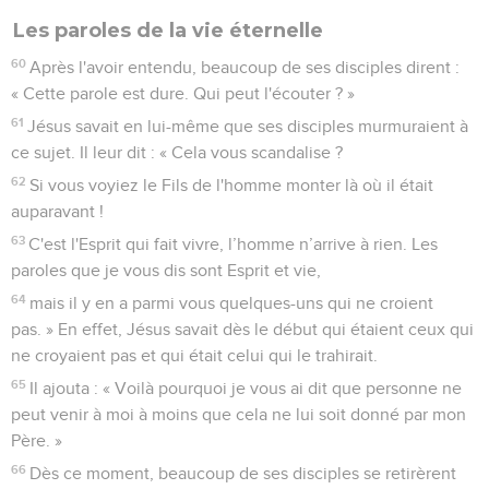
Les paroles de la vie éternelle
60
Après l'avoir entendu, beaucoup de ses disciples dirent :
« Cette parole est dure. Qui peut l'écouter ? »
61
Jésus savait en lui-même que ses disciples murmuraient à
ce sujet. Il leur dit : « Cela vous scandalise ?
62
Si vous voyiez le Fils de l'homme monter là où il était
auparavant !
63
C'est l'Esprit qui fait vivre, l’homme n’arrive à rien. Les
paroles que je vous dis sont Esprit et vie,
64
mais il y en a parmi vous quelques-uns qui ne croient
pas. » En effet, Jésus savait dès le début qui étaient ceux qui
ne croyaient pas et qui était celui qui le trahirait.
65
Il ajouta : « Voilà pourquoi je vous ai dit que personne ne
peut venir à moi à moins que cela ne lui soit donné par mon
Père. »
66
Dès ce moment, beaucoup de ses disciples se retirèrent