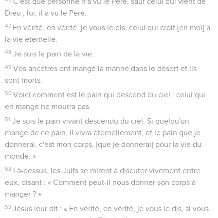
C'est que personne n'a vu le Père, sauf celui qui vient de
Dieu ; lui, il a vu le Père.
47
En vérité, en vérité, je vous le dis, celui qui croit [en moi] a
la vie éternelle.
48
Je suis le pain de la vie.
49
Vos ancêtres ont mangé la manne dans le désert et ils
sont morts.
50
Voici comment est le pain qui descend du ciel : celui qui
en mange ne mourra pas.
51
Je suis le pain vivant descendu du ciel. Si quelqu'un
mange de ce pain, il vivra éternellement, et le pain que je
donnerai, c'est mon corps, [que je donnerai] pour la vie du
monde. »
52
Là-dessus, les Juifs se mirent à discuter vivement entre
eux, disant : « Comment peut-il nous donner son corps à
manger ? »
53
Jésus leur dit : « En vérité, en vérité, je vous le dis, si vous