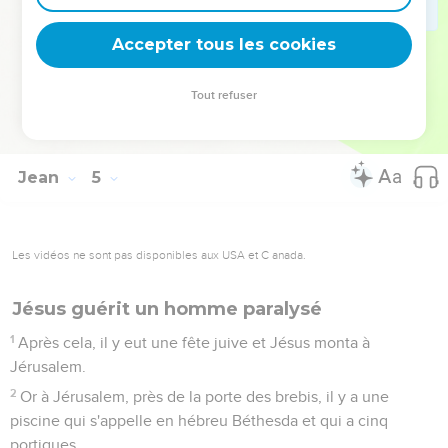
dirent : « C’est hier, à une heure de l'après-midi, que la fièvre
l'a quitté. »
Accepter tous les cookies
53
Le père reconnut que c'était à cette heure-là que Jésus lui
avait dit : « Ton fils vit. » Alors il crut, lui et toute sa famille.
Tout refuser
54
Jésus fit ce deuxième signe miraculeux après être revenu
de Judée en Galilée.
Jean
5
Les vidéos ne sont pas disponibles aux USA et C anada.
Jésus guérit un homme paralysé
1
Après cela, il y eut une fête juive et Jésus monta à
Jérusalem.
2
Or à Jérusalem, près de la porte des brebis, il y a une
piscine qui s'appelle en hébreu Béthesda et qui a cinq
portiques.