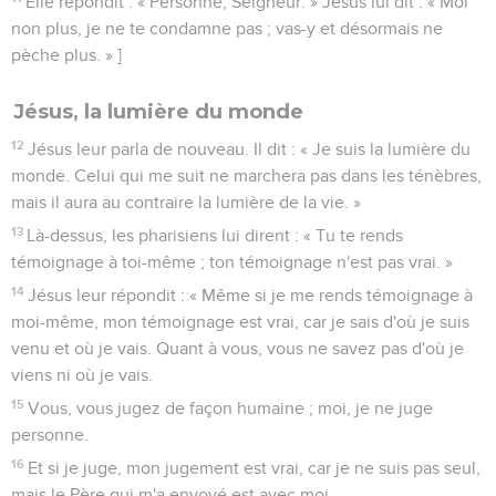
Elle répondit : « Personne, Seigneur. » Jésus lui dit : « Moi
non plus, je ne te condamne pas ; vas-y et désormais ne
pèche plus. » ]
Jésus, la lumière du monde
12
Jésus leur parla de nouveau. Il dit : « Je suis la lumière du
monde. Celui qui me suit ne marchera pas dans les ténèbres,
mais il aura au contraire la lumière de la vie. »
13
Là-dessus, les pharisiens lui dirent : « Tu te rends
témoignage à toi-même ; ton témoignage n'est pas vrai. »
14
Jésus leur répondit : « Même si je me rends témoignage à
moi-même, mon témoignage est vrai, car je sais d'où je suis
venu et où je vais. Quant à vous, vous ne savez pas d'où je
viens ni où je vais.
15
Vous, vous jugez de façon humaine ; moi, je ne juge
personne.
16
Et si je juge, mon jugement est vrai, car je ne suis pas seul,
mais le Père qui m'a envoyé est avec moi.