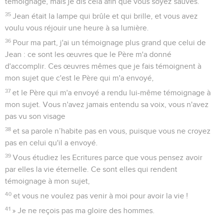
témoignage, mais je dis cela afin que vous soyez sauvés.
35
Jean était la lampe qui brûle et qui brille, et vous avez
voulu vous réjouir une heure à sa lumière.
36
Pour ma part, j'ai un témoignage plus grand que celui de
Jean : ce sont les œuvres que le Père m'a donné
d'accomplir. Ces œuvres mêmes que je fais témoignent à
mon sujet que c'est le Père qui m'a envoyé,
37
et le Père qui m'a envoyé a rendu lui-même témoignage à
mon sujet. Vous n'avez jamais entendu sa voix, vous n'avez
pas vu son visage
38
et sa parole n’habite pas en vous, puisque vous ne croyez
pas en celui qu'il a envoyé.
39
Vous étudiez les Ecritures parce que vous pensez avoir
par elles la vie éternelle. Ce sont elles qui rendent
témoignage à mon sujet,
40
et vous ne voulez pas venir à moi pour avoir la vie !
41
» Je ne reçois pas ma gloire des hommes.