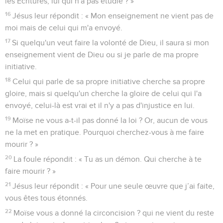
les Ecritures, lui qui n'a pas étudié ? »
16
Jésus leur répondit : « Mon enseignement ne vient pas de
moi mais de celui qui m'a envoyé.
17
Si quelqu'un veut faire la volonté de Dieu, il saura si mon
enseignement vient de Dieu ou si je parle de ma propre
initiative.
18
Celui qui parle de sa propre initiative cherche sa propre
gloire, mais si quelqu'un cherche la gloire de celui qui l'a
envoyé, celui-là est vrai et il n'y a pas d'injustice en lui.
19
Moïse ne vous a-t-il pas donné la loi ? Or, aucun de vous
ne la met en pratique. Pourquoi cherchez-vous à me faire
mourir ? »
20
La foule répondit : « Tu as un démon. Qui cherche à te
faire mourir ? »
21
Jésus leur répondit : « Pour une seule œuvre que j’ai faite,
vous êtes tous étonnés.
22
Moïse vous a donné la circoncision ? qui ne vient du reste