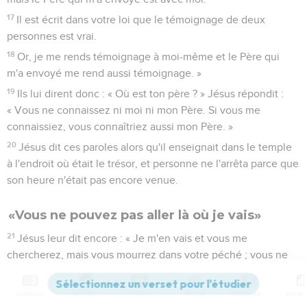
17
Il est écrit dans votre loi que le témoignage de deux
personnes est vrai.
18
Or, je me rends témoignage à moi-même et le Père qui
m'a envoyé me rend aussi témoignage. »
19
Ils lui dirent donc : « Où est ton père ? » Jésus répondit :
« Vous ne connaissez ni moi ni mon Père. Si vous me
connaissiez, vous connaîtriez aussi mon Père. »
20
Jésus dit ces paroles alors qu'il enseignait dans le temple
à l'endroit où était le trésor, et personne ne l'arrêta parce que
son heure n'était pas encore venue.
«Vous ne pouvez pas aller là où je vais»
21
Jésus leur dit encore : « Je m'en vais et vous me
chercherez, mais vous mourrez dans votre péché ; vous ne
pouvez pas venir là où je vais. »
22
Là-dessus les Juifs dirent : « Va-t-il se tuer, puisqu'il dit :
Contenus
Versions
Commentaires
Strong
Dictionnaire