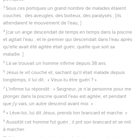
3
Sous ces portiques un grand nombre de malades étaient
couchés : des aveugles, des boiteux, des paralysés ; [ils
attendaient le mouvement de l'eau, ]
4
[car un ange descendait de temps en temps dans la piscine
et agitait l'eau ; et le premier qui descendait dans l'eau après
qu'elle avait été agitée était guéri, quelle que soit sa
maladie. ]
5
Là se trouvait un homme infirme depuis 38 ans.
6
Jésus le vit couché et, sachant qu'il était malade depuis
longtemps, il lui dit : « Veux-tu être guéri ? »
7
L'infirme lui répondit : « Seigneur, je n'ai personne pour me
plonger dans la piscine quand l'eau est agitée, et pendant
que j'y vais, un autre descend avant moi. »
8
« Lève-toi, lui dit Jésus, prends ton brancard et marche. »
9
Aussitôt cet homme fut guéri ; il prit son brancard et se mit
à marcher.