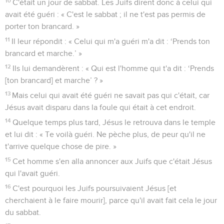
10
C'était un jour de sabbat. Les Juifs dirent donc à celui qui
avait été guéri : « C'est le sabbat ; il ne t'est pas permis de
porter ton brancard. »
11
Il leur répondit : « Celui qui m'a guéri m'a dit : ‘Prends ton
brancard et marche.’ »
12
Ils lui demandèrent : « Qui est l'homme qui t'a dit : ‘Prends
[ton brancard] et marche’ ? »
13
Mais celui qui avait été guéri ne savait pas qui c'était, car
Jésus avait disparu dans la foule qui était à cet endroit.
14
Quelque temps plus tard, Jésus le retrouva dans le temple
et lui dit : « Te voilà guéri. Ne pèche plus, de peur qu'il ne
t'arrive quelque chose de pire. »
15
Cet homme s'en alla annoncer aux Juifs que c'était Jésus
qui l'avait guéri.
16
C'est pourquoi les Juifs poursuivaient Jésus [et
cherchaient à le faire mourir], parce qu'il avait fait cela le jour
du sabbat.