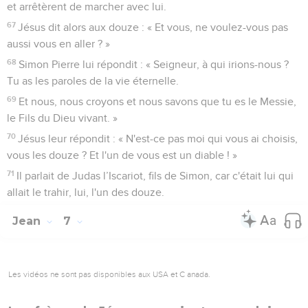
et arrêtèrent de marcher avec lui.
67
Jésus dit alors aux douze : « Et vous, ne voulez-vous pas
aussi vous en aller ? »
68
Simon Pierre lui répondit : « Seigneur, à qui irions-nous ?
Tu as les paroles de la vie éternelle.
69
Et nous, nous croyons et nous savons que tu es le Messie,
le Fils du Dieu vivant. »
70
Jésus leur répondit : « N'est-ce pas moi qui vous ai choisis,
vous les douze ? Et l'un de vous est un diable ! »
71
Il parlait de Judas l’Iscariot, fils de Simon, car c'était lui qui
allait le trahir, lui, l'un des douze.
Jean
7
Les vidéos ne sont pas disponibles aux USA et C anada.