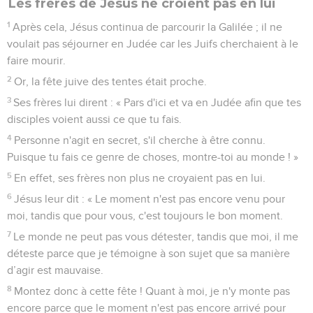
Les frères de Jésus ne croient pas en lui
1
Après cela, Jésus continua de parcourir la Galilée ; il ne
voulait pas séjourner en Judée car les Juifs cherchaient à le
faire mourir.
2
Or, la fête juive des tentes était proche.
3
Ses frères lui dirent : « Pars d'ici et va en Judée afin que tes
disciples voient aussi ce que tu fais.
4
Personne n'agit en secret, s'il cherche à être connu.
Puisque tu fais ce genre de choses, montre-toi au monde ! »
5
En effet, ses frères non plus ne croyaient pas en lui.
6
Jésus leur dit : « Le moment n'est pas encore venu pour
moi, tandis que pour vous, c'est toujours le bon moment.
7
Le monde ne peut pas vous détester, tandis que moi, il me
déteste parce que je témoigne à son sujet que sa manière
d’agir est mauvaise.
8
Montez donc à cette fête ! Quant à moi, je n'y monte pas
encore parce que le moment n'est pas encore arrivé pour