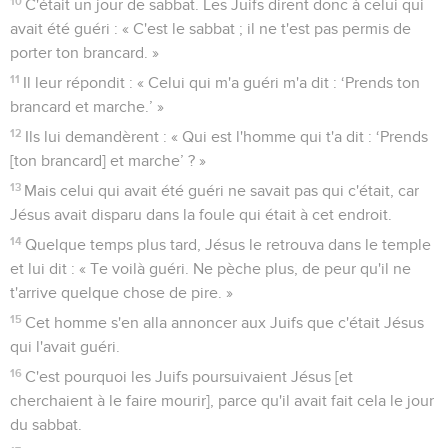
10
C'était un jour de sabbat. Les Juifs dirent donc à celui qui
avait été guéri : « C'est le sabbat ; il ne t'est pas permis de
porter ton brancard. »
11
Il leur répondit : « Celui qui m'a guéri m'a dit : ‘Prends ton
brancard et marche.’ »
12
Ils lui demandèrent : « Qui est l'homme qui t'a dit : ‘Prends
[ton brancard] et marche’ ? »
13
Mais celui qui avait été guéri ne savait pas qui c'était, car
Jésus avait disparu dans la foule qui était à cet endroit.
14
Quelque temps plus tard, Jésus le retrouva dans le temple
et lui dit : « Te voilà guéri. Ne pèche plus, de peur qu'il ne
t'arrive quelque chose de pire. »
15
Cet homme s'en alla annoncer aux Juifs que c'était Jésus
qui l'avait guéri.
16
C'est pourquoi les Juifs poursuivaient Jésus [et
cherchaient à le faire mourir], parce qu'il avait fait cela le jour
du sabbat.