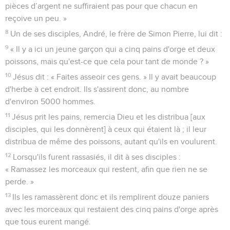
pièces d’argent ne suffiraient pas pour que chacun en
reçoive un peu. »
8
Un de ses disciples, André, le frère de Simon Pierre, lui dit :
9
« Il y a ici un jeune garçon qui a cinq pains d'orge et deux
poissons, mais qu'est-ce que cela pour tant de monde ? »
10
Jésus dit : « Faites asseoir ces gens. » Il y avait beaucoup
d'herbe à cet endroit. Ils s'assirent donc, au nombre
d'environ 5000 hommes.
11
Jésus prit les pains, remercia Dieu et les distribua [aux
disciples, qui les donnèrent] à ceux qui étaient là ; il leur
distribua de même des poissons, autant qu'ils en voulurent.
12
Lorsqu'ils furent rassasiés, il dit à ses disciples :
« Ramassez les morceaux qui restent, afin que rien ne se
perde. »
13
Ils les ramassèrent donc et ils remplirent douze paniers
avec les morceaux qui restaient des cinq pains d'orge après
que tous eurent mangé.