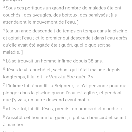
3
Sous ces portiques un grand nombre de malades étaient
couchés : des aveugles, des boiteux, des paralysés ; [ils
attendaient le mouvement de l'eau, ]
4
[car un ange descendait de temps en temps dans la piscine
et agitait l'eau ; et le premier qui descendait dans l'eau après
qu'elle avait été agitée était guéri, quelle que soit sa
maladie. ]
5
Là se trouvait un homme infirme depuis 38 ans.
6
Jésus le vit couché et, sachant qu'il était malade depuis
longtemps, il lui dit : « Veux-tu être guéri ? »
7
L'infirme lui répondit : « Seigneur, je n'ai personne pour me
plonger dans la piscine quand l'eau est agitée, et pendant
que j'y vais, un autre descend avant moi. »
8
« Lève-toi, lui dit Jésus, prends ton brancard et marche. »
9
Aussitôt cet homme fut guéri ; il prit son brancard et se mit
à marcher.