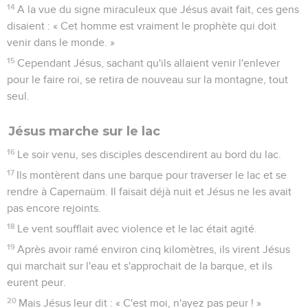
14
A la vue du signe miraculeux que Jésus avait fait, ces gens
disaient : « Cet homme est vraiment le prophète qui doit
venir dans le monde. »
15
Cependant Jésus, sachant qu'ils allaient venir l'enlever
pour le faire roi, se retira de nouveau sur la montagne, tout
seul.
Jésus marche sur le lac
16
Le soir venu, ses disciples descendirent au bord du lac.
17
Ils montèrent dans une barque pour traverser le lac et se
rendre à Capernaüm. Il faisait déjà nuit et Jésus ne les avait
pas encore rejoints.
18
Le vent soufflait avec violence et le lac était agité.
19
Après avoir ramé environ cinq kilomètres, ils virent Jésus
qui marchait sur l'eau et s'approchait de la barque, et ils
eurent peur.
20
Mais Jésus leur dit : « C'est moi, n'ayez pas peur ! »