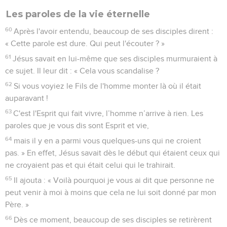
Les paroles de la vie éternelle
60
Après l'avoir entendu, beaucoup de ses disciples dirent :
« Cette parole est dure. Qui peut l'écouter ? »
61
Jésus savait en lui-même que ses disciples murmuraient à
ce sujet. Il leur dit : « Cela vous scandalise ?
62
Si vous voyiez le Fils de l'homme monter là où il était
auparavant !
63
C'est l'Esprit qui fait vivre, l’homme n’arrive à rien. Les
paroles que je vous dis sont Esprit et vie,
64
mais il y en a parmi vous quelques-uns qui ne croient
pas. » En effet, Jésus savait dès le début qui étaient ceux qui
ne croyaient pas et qui était celui qui le trahirait.
65
Il ajouta : « Voilà pourquoi je vous ai dit que personne ne
peut venir à moi à moins que cela ne lui soit donné par mon
Père. »
66
Dès ce moment, beaucoup de ses disciples se retirèrent