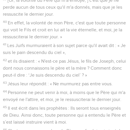
[Or, la volonté du Père qui m'a envoyé, ] c'est que je ne
perde aucun de tous ceux qu'il m'a donnés, mais que je les
ressuscite le dernier jour.
40
En effet, la volonté de mon Père, c'est que toute personne
qui voit le Fils et croit en lui ait la vie éternelle, et moi, je la
ressusciterai le dernier jour. »
41
Les Juifs murmuraient à son sujet parce qu'il avait dit : « Je
suis le pain descendu du ciel »,
42
et ils disaient : « N'est-ce pas Jésus, le fils de Joseph, celui
dont nous connaissons le père et la mère ? Comment donc
peut-il dire : ‘Je suis descendu du ciel’ ? »
43
Jésus leur répondit : « Ne murmurez pas entre vous.
44
Personne ne peut venir à moi, à moins que le Père qui m'a
envoyé ne l'attire, et moi, je le ressusciterai le dernier jour.
45
Il est écrit dans les prophètes : Ils seront tous enseignés
de Dieu. Ainsi donc, toute personne qui a entendu le Père et
s’est laissé instruire vient à moi.
46