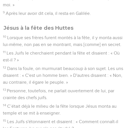
moi. »
9
Après leur avoir dit cela, il resta en Galilée.
Jésus à la fête des Huttes
10
Lorsque ses frères furent montés à la fête, il y monta aussi
lui-même, non pas en se montrant, mais [comme] en secret.
11
Les Juifs le cherchaient pendant la fête et disaient : « Où
est-il ? »
12
Dans la foule, on murmurait beaucoup à son sujet. Les uns
disaient : « C'est un homme bien. » D'autres disaient : « Non,
au contraire, il égare le peuple. »
13
Personne, toutefois, ne parlait ouvertement de lui, par
crainte des chefs juifs.
14
C’était déjà le milieu de la fête lorsque Jésus monta au
temple et se mit à enseigner.
15
Les Juifs s'étonnaient et disaient : « Comment connaît-il