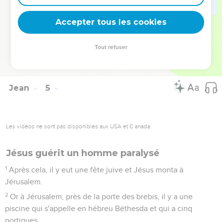
dirent : « C’est hier, à une heure de l'après-midi, que la fièvre
l'a quitté. »
Accepter tous les cookies
53
Le père reconnut que c'était à cette heure-là que Jésus lui
avait dit : « Ton fils vit. » Alors il crut, lui et toute sa famille.
Tout refuser
54
Jésus fit ce deuxième signe miraculeux après être revenu
de Judée en Galilée.
Jean
5
Les vidéos ne sont pas disponibles aux USA et C anada.
Jésus guérit un homme paralysé
1
Après cela, il y eut une fête juive et Jésus monta à
Jérusalem.
2
Or à Jérusalem, près de la porte des brebis, il y a une
piscine qui s'appelle en hébreu Béthesda et qui a cinq
portiques.