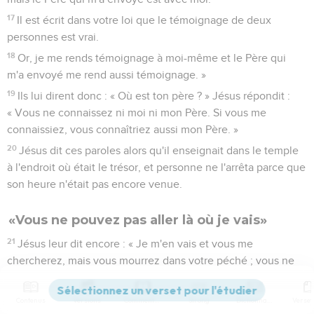
17
Il est écrit dans votre loi que le témoignage de deux
personnes est vrai.
18
Or, je me rends témoignage à moi-même et le Père qui
m'a envoyé me rend aussi témoignage. »
19
Ils lui dirent donc : « Où est ton père ? » Jésus répondit :
« Vous ne connaissez ni moi ni mon Père. Si vous me
connaissiez, vous connaîtriez aussi mon Père. »
20
Jésus dit ces paroles alors qu'il enseignait dans le temple
à l'endroit où était le trésor, et personne ne l'arrêta parce que
son heure n'était pas encore venue.
«Vous ne pouvez pas aller là où je vais»
21
Jésus leur dit encore : « Je m'en vais et vous me
chercherez, mais vous mourrez dans votre péché ; vous ne
pouvez pas venir là où je vais. »
22
Là-dessus les Juifs dirent : « Va-t-il se tuer, puisqu'il dit :
Contenus
Versions
Commentaires
Strong
Dictionnaire