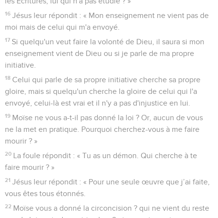
les Ecritures, lui qui n'a pas étudié ? »
16
Jésus leur répondit : « Mon enseignement ne vient pas de
moi mais de celui qui m'a envoyé.
17
Si quelqu'un veut faire la volonté de Dieu, il saura si mon
enseignement vient de Dieu ou si je parle de ma propre
initiative.
18
Celui qui parle de sa propre initiative cherche sa propre
gloire, mais si quelqu'un cherche la gloire de celui qui l'a
envoyé, celui-là est vrai et il n'y a pas d'injustice en lui.
19
Moïse ne vous a-t-il pas donné la loi ? Or, aucun de vous
ne la met en pratique. Pourquoi cherchez-vous à me faire
mourir ? »
20
La foule répondit : « Tu as un démon. Qui cherche à te
faire mourir ? »
21
Jésus leur répondit : « Pour une seule œuvre que j’ai faite,
vous êtes tous étonnés.
22
Moïse vous a donné la circoncision ? qui ne vient du reste