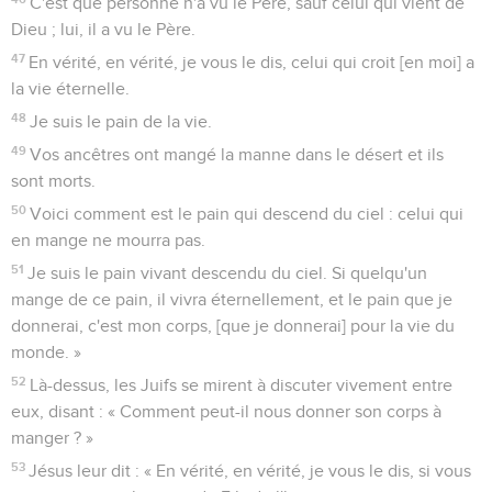
C'est que personne n'a vu le Père, sauf celui qui vient de
Dieu ; lui, il a vu le Père.
47
En vérité, en vérité, je vous le dis, celui qui croit [en moi] a
la vie éternelle.
48
Je suis le pain de la vie.
49
Vos ancêtres ont mangé la manne dans le désert et ils
sont morts.
50
Voici comment est le pain qui descend du ciel : celui qui
en mange ne mourra pas.
51
Je suis le pain vivant descendu du ciel. Si quelqu'un
mange de ce pain, il vivra éternellement, et le pain que je
donnerai, c'est mon corps, [que je donnerai] pour la vie du
monde. »
52
Là-dessus, les Juifs se mirent à discuter vivement entre
eux, disant : « Comment peut-il nous donner son corps à
manger ? »
53
Jésus leur dit : « En vérité, en vérité, je vous le dis, si vous