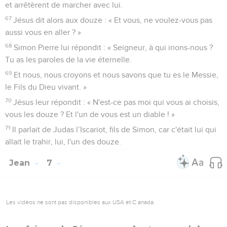
et arrêtèrent de marcher avec lui.
67
Jésus dit alors aux douze : « Et vous, ne voulez-vous pas
aussi vous en aller ? »
68
Simon Pierre lui répondit : « Seigneur, à qui irions-nous ?
Tu as les paroles de la vie éternelle.
69
Et nous, nous croyons et nous savons que tu es le Messie,
le Fils du Dieu vivant. »
70
Jésus leur répondit : « N'est-ce pas moi qui vous ai choisis,
vous les douze ? Et l'un de vous est un diable ! »
71
Il parlait de Judas l’Iscariot, fils de Simon, car c'était lui qui
allait le trahir, lui, l'un des douze.
Jean
7
Les vidéos ne sont pas disponibles aux USA et C anada.