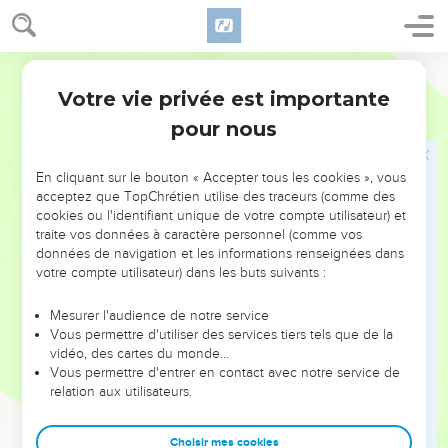
Galiléens qui avaient vu tout ce qu'il avait fait à Jérusalem
pendant la fête. En effet, eux aussi étaient allés à la fête.
46
Jésus retourna donc à Cana en Galilée, où il avait changé
Segond 21
l'eau en vin. Il y avait à Capernaüm un officier du roi dont le
Votre vie privée est importante
Jean
4
fils était malade.
pour nous
47
Quand il apprit que Jésus était venu de Judée en Galilée,
il alla le trouver et le pria de descendre guérir son fils, car il
En cliquant sur le bouton « Accepter tous les cookies », vous
était sur le point de mourir.
acceptez que TopChrétien utilise des traceurs (comme des
48
Jésus lui dit : « Si vous ne voyez pas des signes et des
cookies ou l'identifiant unique de votre compte utilisateur) et
traite vos données à caractère personnel (comme vos
prodiges, vous ne croirez donc pas ? »
données de navigation et les informations renseignées dans
49
L'officier du roi lui dit : « Seigneur, descends avant que
votre compte utilisateur) dans les buts suivants :
mon enfant ne meure ! »
Mesurer l'audience de notre service
50
« Vas-y, lui dit Jésus, ton fils vit. » Cet homme crut à la
Vous permettre d'utiliser des services tiers tels que de la
parole que Jésus lui avait dite et s'en alla.
vidéo, des cartes du monde…
51
Vous permettre d'entrer en contact avec notre service de
Il était déjà en train de redescendre lorsque ses serviteurs
relation aux utilisateurs.
vinrent à sa rencontre et lui dirent : « Ton enfant vit. »
52
Il leur demanda à quelle heure il était allé mieux et ils lui
Choisir mes cookies