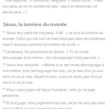
Elle répondit : « Personne, Seigneur. » Jésus lui dit : « Moi
non plus, je ne te condamne pas ; vas-y et désormais ne
pèche plus. » ]
Jésus, la lumière du monde
12
Jésus leur parla de nouveau. Il dit : « Je suis la lumière du
monde. Celui qui me suit ne marchera pas dans les ténèbres,
mais il aura au contraire la lumière de la vie. »
13
Là-dessus, les pharisiens lui dirent : « Tu te rends
témoignage à toi-même ; ton témoignage n'est pas vrai. »
14
Jésus leur répondit : « Même si je me rends témoignage à
moi-même, mon témoignage est vrai, car je sais d'où je suis
venu et où je vais. Quant à vous, vous ne savez pas d'où je
viens ni où je vais.
15
Vous, vous jugez de façon humaine ; moi, je ne juge
personne.
16
Et si je juge, mon jugement est vrai, car je ne suis pas seul,
mais le Père qui m'a envoyé est avec moi.