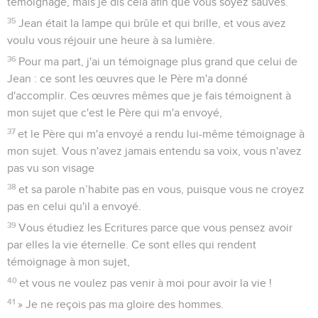
témoignage, mais je dis cela afin que vous soyez sauvés.
35
Jean était la lampe qui brûle et qui brille, et vous avez
voulu vous réjouir une heure à sa lumière.
36
Pour ma part, j'ai un témoignage plus grand que celui de
Jean : ce sont les œuvres que le Père m'a donné
d'accomplir. Ces œuvres mêmes que je fais témoignent à
mon sujet que c'est le Père qui m'a envoyé,
37
et le Père qui m'a envoyé a rendu lui-même témoignage à
mon sujet. Vous n'avez jamais entendu sa voix, vous n'avez
pas vu son visage
38
et sa parole n’habite pas en vous, puisque vous ne croyez
pas en celui qu'il a envoyé.
39
Vous étudiez les Ecritures parce que vous pensez avoir
par elles la vie éternelle. Ce sont elles qui rendent
témoignage à mon sujet,
40
et vous ne voulez pas venir à moi pour avoir la vie !
41
» Je ne reçois pas ma gloire des hommes.