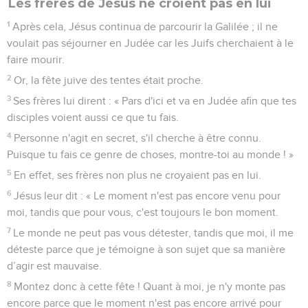
Les frères de Jésus ne croient pas en lui
1
Après cela, Jésus continua de parcourir la Galilée ; il ne
voulait pas séjourner en Judée car les Juifs cherchaient à le
faire mourir.
2
Or, la fête juive des tentes était proche.
3
Ses frères lui dirent : « Pars d'ici et va en Judée afin que tes
disciples voient aussi ce que tu fais.
4
Personne n'agit en secret, s'il cherche à être connu.
Puisque tu fais ce genre de choses, montre-toi au monde ! »
5
En effet, ses frères non plus ne croyaient pas en lui.
6
Jésus leur dit : « Le moment n'est pas encore venu pour
moi, tandis que pour vous, c'est toujours le bon moment.
7
Le monde ne peut pas vous détester, tandis que moi, il me
déteste parce que je témoigne à son sujet que sa manière
d’agir est mauvaise.
8
Montez donc à cette fête ! Quant à moi, je n'y monte pas
encore parce que le moment n'est pas encore arrivé pour