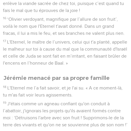
enlève la viande sacrée de chez toi, puisque c’est quand tu
fais le mal que tu éprouves de la joie !
16
‘Olivier verdoyant, magnifique par l’allure de son fruit’,
voilà le nom que l'Eternel t'avait donné. Dans un grand
fracas, il lui a mis le feu, et ses branches ne valent plus rien.
17
L'Eternel, le maître de l’univers, celui qui t'a planté, appelle
le malheur sur toi à cause du mal que la communauté d'Israël
et celle de Juda se sont fait en m’irritant, en faisant brûler de
l'encens en l’honneur de Baal. »
Jérémie menacé par sa propre famille
18
L'Eternel me l’a fait savoir, et je l'ai su. « A ce moment-là,
tu m'as fait voir leurs agissements.
19
J'étais comme un agneau confiant qu'on conduit à
l’abattoir, j'ignorais les projets qu'ils avaient formés contre
moi : ‘Détruisons l'arbre avec son fruit ! Supprimons-le de la
terre des vivants et qu'on ne se souvienne plus de son nom !’