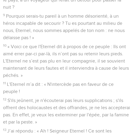
nuit ?
9
Pourquoi serais-tu pareil à un homme désorienté, à un
héros incapable de secourir ? Tu es pourtant au milieu de
nous, Eternel, nous sommes appelés de ton nom : ne nous
délaisse pas ! »
10
« Voici ce que l'Eternel dit à propos de ce peuple : Ils ont
aimé errer par-ci par-là, ils n’ont pas su retenir leurs pieds.
L'Eternel ne s’est pas plu en leur compagnie, il se souvient
maintenant de leurs fautes et il interviendra à cause de leurs
péchés. »
11
L'Eternel m’a dit : « N'intercède pas en faveur de ce
peuple !
12
S'ils jeûnent, je n'écouterai pas leurs supplications ; s'ils
offrent des holocaustes et des offrandes, je ne les accepterai
pas. En effet, je veux les exterminer par l'épée, par la famine
et par la peste. »
13
J’ai répondu : « Ah ! Seigneur Eternel ! Ce sont les