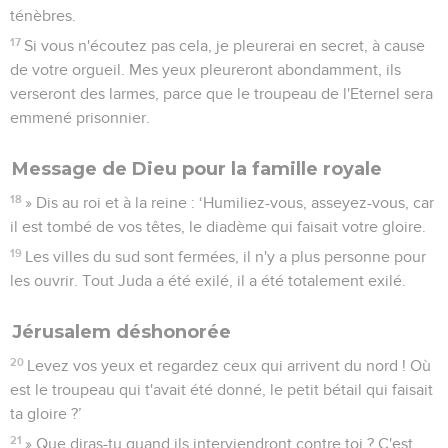
ténèbres.
17
Si vous n'écoutez pas cela, je pleurerai en secret, à cause
de votre orgueil. Mes yeux pleureront abondamment, ils
verseront des larmes, parce que le troupeau de l'Eternel sera
emmené prisonnier.
Message de Dieu pour la famille royale
18
» Dis au roi et à la reine : ‘Humiliez-vous, asseyez-vous, car
il est tombé de vos têtes, le diadème qui faisait votre gloire.
19
Les villes du sud sont fermées, il n'y a plus personne pour
les ouvrir. Tout Juda a été exilé, il a été totalement exilé.
Jérusalem déshonorée
20
Levez vos yeux et regardez ceux qui arrivent du nord ! Où
est le troupeau qui t'avait été donné, le petit bétail qui faisait
ta gloire ?’
21
» Que diras-tu quand ils interviendront contre toi ? C'est