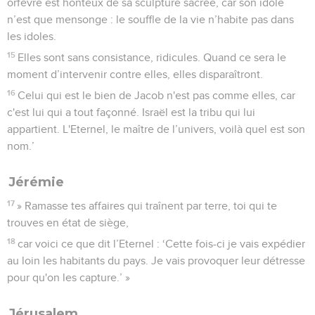
orfèvre est honteux de sa sculpture sacrée, car son idole
n’est que mensonge : le souffle de la vie n’habite pas dans
les idoles.
15
Elles sont sans consistance, ridicules. Quand ce sera le
moment d’intervenir contre elles, elles disparaîtront.
16
Celui qui est le bien de Jacob n'est pas comme elles, car
c'est lui qui a tout façonné. Israël est la tribu qui lui
appartient. L'Eternel, le maître de l’univers, voilà quel est son
nom.’
Jérémie
17
» Ramasse tes affaires qui traînent par terre, toi qui te
trouves en état de siège,
18
car voici ce que dit l’Eternel : ‘Cette fois-ci je vais expédier
au loin les habitants du pays. Je vais provoquer leur détresse
pour qu'on les capture.’ »
Jérusalem