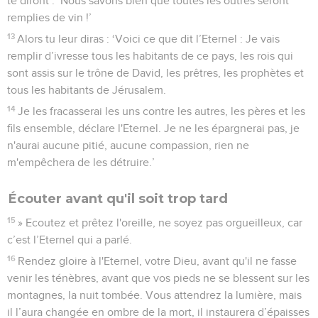
te diront : ‘Nous savons bien que toutes les outres seront
remplies de vin !’
13
Alors tu leur diras : ‘Voici ce que dit l’Eternel : Je vais
remplir d’ivresse tous les habitants de ce pays, les rois qui
sont assis sur le trône de David, les prêtres, les prophètes et
tous les habitants de Jérusalem.
14
Je les fracasserai les uns contre les autres, les pères et les
fils ensemble, déclare l'Eternel. Je ne les épargnerai pas, je
n'aurai aucune pitié, aucune compassion, rien ne
m'empêchera de les détruire.’
Écouter avant qu'il soit trop tard
15
» Ecoutez et prêtez l'oreille, ne soyez pas orgueilleux, car
c’est l’Eternel qui a parlé.
16
Rendez gloire à l'Eternel, votre Dieu, avant qu'il ne fasse
venir les ténèbres, avant que vos pieds ne se blessent sur les
montagnes, la nuit tombée. Vous attendrez la lumière, mais
il l’aura changée en ombre de la mort, il instaurera d’épaisses