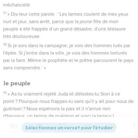
méchanceté.
17
» Dis-leur cette parole : ‘Les larmes coulent de mes yeux
nuit et jour, sans arrêt, parce que la jeune fille de mon
peuple a été frappée d’un grand désastre, d'une blessure
très douloureuse.
18
Si je sors dans la campagne, je vois des hommes tués par
l'épée. Si j'entre dans la ville, je vois des hommes torturés
par la faim. Même le prophète et le prêtre parcourent le pays
sans comprendre.’ »
le peuple
19
« As-tu vraiment rejeté Juda et détestes-tu Sion à ce
point ? Pourquoi nous frappes-tu sans qu'il y ait pour nous de
guérison ? Nous espérions la paix et il n'arrive rien
d'heureux, un temps de guérison et voici la terreur !
20
Eternel, nous reconnaissons notre méchanceté, la faute
Contenus
Versions
Commentaires
Strong
Dictionnaire
de nos pères. Oui, nous avons péché contre toi.