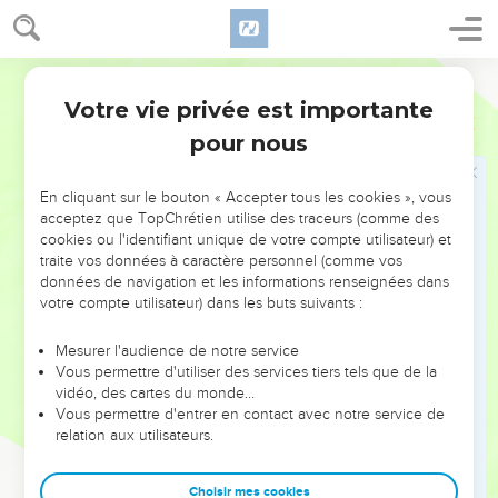
Jérémie
18
« Je voudrais soulager ma douleur, la souffrance de mon
cœur me pèse.
Segond 21
Votre vie privée est importante
Jérémie
8
le Seigneur
pour nous
19
Voici que les cris de la fille de mon peuple retentissent sur
une terre lointaine : ‘L'Eternel n'est-il plus à Sion ? N'a-t-elle
En cliquant sur le bouton « Accepter tous les cookies », vous
plus son roi au milieu d'elle ?’ » « Pourquoi m'ont-ils irrité par
acceptez que TopChrétien utilise des traceurs (comme des
cookies ou l'identifiant unique de votre compte utilisateur) et
leurs sculptures sacrées, par des idoles sans consistance qui
traite vos données à caractère personnel (comme vos
viennent d’ailleurs ? »
données de navigation et les informations renseignées dans
votre compte utilisateur) dans les buts suivants :
Jérémie
Mesurer l'audience de notre service
20
« La moisson est passée, l'été est fini, et nous, nous ne
Vous permettre d'utiliser des services tiers tels que de la
sommes pas sauvés !
vidéo, des cartes du monde…
Vous permettre d'entrer en contact avec notre service de
21
Je suis brisé à cause du désastre qui touche la fille de mon
relation aux utilisateurs.
peuple, je suis dans le deuil, l’affolement s’est emparé de
moi.
Choisir mes cookies