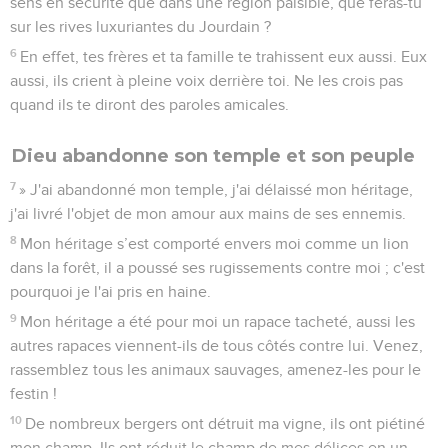
sens en sécurité que dans une région paisible, que feras-tu
sur les rives luxuriantes du Jourdain ?
6
En effet, tes frères et ta famille te trahissent eux aussi. Eux
aussi, ils crient à pleine voix derrière toi. Ne les crois pas
quand ils te diront des paroles amicales.
Dieu abandonne son temple et son peuple
7
» J'ai abandonné mon temple, j'ai délaissé mon héritage,
j'ai livré l'objet de mon amour aux mains de ses ennemis.
8
Mon héritage s’est comporté envers moi comme un lion
dans la forêt, il a poussé ses rugissements contre moi ; c'est
pourquoi je l'ai pris en haine.
9
Mon héritage a été pour moi un rapace tacheté, aussi les
autres rapaces viennent-ils de tous côtés contre lui. Venez,
rassemblez tous les animaux sauvages, amenez-les pour le
festin !
10
De nombreux bergers ont détruit ma vigne, ils ont piétiné
mon champ. Ils ont réduit le champ de mes délices en un