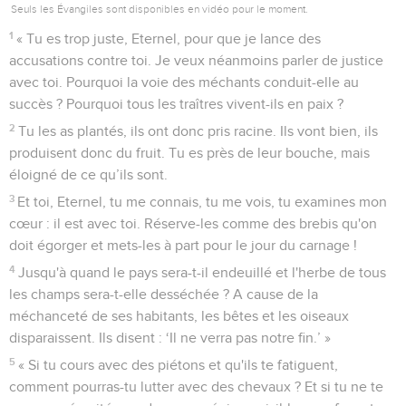
Seuls les Évangiles sont disponibles en vidéo pour le moment.
1
« Tu es trop juste, Eternel, pour que je lance des
accusations contre toi. Je veux néanmoins parler de justice
avec toi. Pourquoi la voie des méchants conduit-elle au
succès ? Pourquoi tous les traîtres vivent-ils en paix ?
2
Tu les as plantés, ils ont donc pris racine. Ils vont bien, ils
produisent donc du fruit. Tu es près de leur bouche, mais
éloigné de ce qu’ils sont.
3
Et toi, Eternel, tu me connais, tu me vois, tu examines mon
cœur : il est avec toi. Réserve-les comme des brebis qu'on
doit égorger et mets-les à part pour le jour du carnage !
4
Jusqu'à quand le pays sera-t-il endeuillé et l'herbe de tous
les champs sera-t-elle desséchée ? A cause de la
méchanceté de ses habitants, les bêtes et les oiseaux
disparaissent. Ils disent : ‘Il ne verra pas notre fin.’ »
5
« Si tu cours avec des piétons et qu'ils te fatiguent,
comment pourras-tu lutter avec des chevaux ? Et si tu ne te