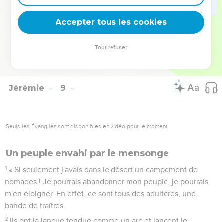
22
N'y a-t-il pas de baume en Galaad ? N'y a-t-il pas de
médecin là-bas ? Pourquoi donc la guérison de la fille de
Accepter tous les cookies
mon peuple n’intervient-elle pas ?
23
Si seulement ma tête était remplie d'eau et mes yeux une
Tout refuser
source de larmes ! Je pourrais pleurer jour et nuit les morts
de la fille de mon peuple. »
Jérémie
9
Seuls les Évangiles sont disponibles en vidéo pour le moment.
Un peuple envahi par le mensonge
1
« Si seulement j'avais dans le désert un campement de
nomades ! Je pourrais abandonner mon peuple, je pourrais
m'en éloigner. En effet, ce sont tous des adultères, une
bande de traîtres.
2
Ils ont la langue tendue comme un arc et lancent le