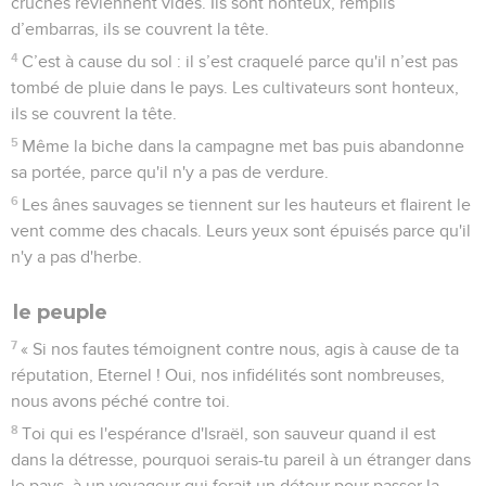
cruches reviennent vides. Ils sont honteux, remplis
d’embarras, ils se couvrent la tête.
4
C’est à cause du sol : il s’est craquelé parce qu'il n’est pas
tombé de pluie dans le pays. Les cultivateurs sont honteux,
ils se couvrent la tête.
5
Même la biche dans la campagne met bas puis abandonne
sa portée, parce qu'il n'y a pas de verdure.
6
Les ânes sauvages se tiennent sur les hauteurs et flairent le
vent comme des chacals. Leurs yeux sont épuisés parce qu'il
n'y a pas d'herbe.
le peuple
7
« Si nos fautes témoignent contre nous, agis à cause de ta
réputation, Eternel ! Oui, nos infidélités sont nombreuses,
nous avons péché contre toi.
8
Toi qui es l'espérance d'Israël, son sauveur quand il est
dans la détresse, pourquoi serais-tu pareil à un étranger dans
le pays, à un voyageur qui ferait un détour pour passer la