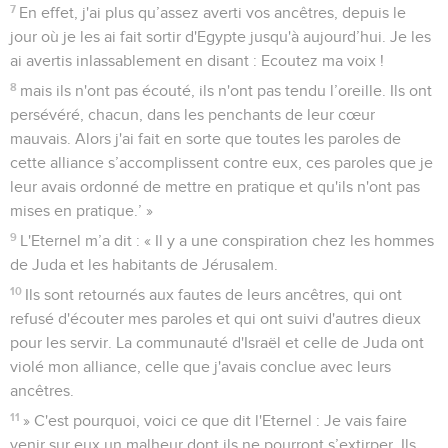
7
En effet, j'ai plus qu’assez averti vos ancêtres, depuis le
jour où je les ai fait sortir d'Egypte jusqu'à aujourd’hui. Je les
ai avertis inlassablement en disant : Ecoutez ma voix !
8
mais ils n'ont pas écouté, ils n'ont pas tendu l’oreille. Ils ont
persévéré, chacun, dans les penchants de leur cœur
mauvais. Alors j'ai fait en sorte que toutes les paroles de
cette alliance s’accomplissent contre eux, ces paroles que je
leur avais ordonné de mettre en pratique et qu'ils n'ont pas
mises en pratique.’ »
9
L'Eternel m’a dit : « Il y a une conspiration chez les hommes
de Juda et les habitants de Jérusalem.
10
Ils sont retournés aux fautes de leurs ancêtres, qui ont
refusé d'écouter mes paroles et qui ont suivi d'autres dieux
pour les servir. La communauté d'Israël et celle de Juda ont
violé mon alliance, celle que j'avais conclue avec leurs
ancêtres.
11
» C'est pourquoi, voici ce que dit l'Eternel : Je vais faire
venir sur eux un malheur dont ils ne pourront s’extirper. Ils