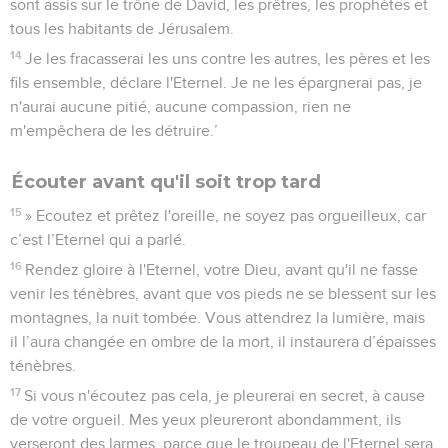
sont assis sur le trône de David, les prêtres, les prophètes et
tous les habitants de Jérusalem.
14
Je les fracasserai les uns contre les autres, les pères et les
fils ensemble, déclare l'Eternel. Je ne les épargnerai pas, je
n'aurai aucune pitié, aucune compassion, rien ne
m'empêchera de les détruire.’
Écouter avant qu'il soit trop tard
15
» Ecoutez et prêtez l'oreille, ne soyez pas orgueilleux, car
c’est l’Eternel qui a parlé.
16
Rendez gloire à l'Eternel, votre Dieu, avant qu'il ne fasse
venir les ténèbres, avant que vos pieds ne se blessent sur les
montagnes, la nuit tombée. Vous attendrez la lumière, mais
il l’aura changée en ombre de la mort, il instaurera d’épaisses
ténèbres.
17
Si vous n'écoutez pas cela, je pleurerai en secret, à cause
de votre orgueil. Mes yeux pleureront abondamment, ils
verseront des larmes, parce que le troupeau de l'Eternel sera