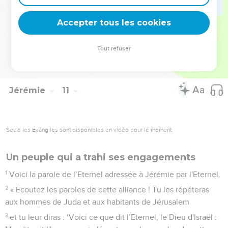
24
Corrige-moi, Eternel, mais dans une juste mesure et non
dans ta colère ! Sinon, tu m’affaiblirais trop.
Accepter tous les cookies
25
Déverse ta fureur sur les nations qui ne te connaissent
pas, sur les peuples qui ne font pas appel à toi ! En effet, ils
Tout refuser
dévorent Jacob, ils le dévorent, ils l’exterminent et
dévastent son domaine.
Jérémie
11
Seuls les Évangiles sont disponibles en vidéo pour le moment.
Un peuple qui a trahi ses engagements
1
Voici la parole de l’Eternel adressée à Jérémie par l'Eternel.
2
« Ecoutez les paroles de cette alliance ! Tu les répéteras
aux hommes de Juda et aux habitants de Jérusalem
3
et tu leur diras : ‘Voici ce que dit l’Eternel, le Dieu d'Israël :