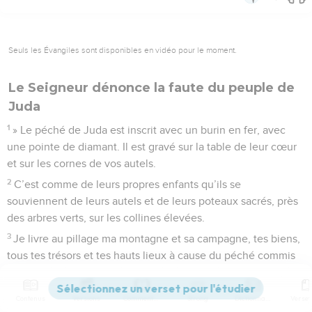
Seuls les Évangiles sont disponibles en vidéo pour le moment.
Le Seigneur dénonce la faute du peuple de
Juda
1
» Le péché de Juda est inscrit avec un burin en fer, avec
une pointe de diamant. Il est gravé sur la table de leur cœur
et sur les cornes de vos autels.
2
C’est comme de leurs propres enfants qu’ils se
souviennent de leurs autels et de leurs poteaux sacrés, près
des arbres verts, sur les collines élevées.
3
Je livre au pillage ma montagne et sa campagne, tes biens,
tous tes trésors et tes hauts lieux à cause du péché commis
sur tout ton territoire.
4
Par ta faute, tu devras renoncer à l'héritage que je t'avais
Contenus
Versions
Commentaires
Strong
Dictionnaire
donné. Je te rendrai esclave de tes ennemis dans un pays