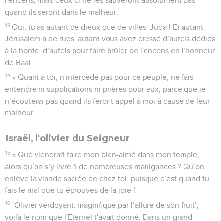
l'encens, mais ceux-ci ne les sauveront absolument pas
quand ils seront dans le malheur.
13
Oui, tu as autant de dieux que de villes, Juda ! Et autant
Jérusalem a de rues, autant vous avez dressé d’autels dédiés
à la honte, d’autels pour faire brûler de l'encens en l’honneur
de Baal.
14
» Quant à toi, n'intercède pas pour ce peuple, ne fais
entendre ni supplications ni prières pour eux, parce que je
n’écouterai pas quand ils feront appel à moi à cause de leur
malheur.
Israël, l'olivier du Seigneur
15
» Que viendrait faire mon bien-aimé dans mon temple,
alors qu’on s’y livre à de nombreuses manigances ? Qu’on
enlève la viande sacrée de chez toi, puisque c’est quand tu
fais le mal que tu éprouves de la joie !
16
‘Olivier verdoyant, magnifique par l’allure de son fruit’,
voilà le nom que l'Eternel t'avait donné. Dans un grand