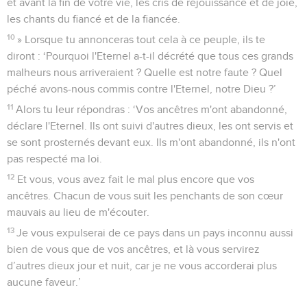
et avant la fin de votre vie, les cris de réjouissance et de joie,
les chants du fiancé et de la fiancée.
10
» Lorsque tu annonceras tout cela à ce peuple, ils te
diront : ‘Pourquoi l'Eternel a-t-il décrété que tous ces grands
malheurs nous arriveraient ? Quelle est notre faute ? Quel
péché avons-nous commis contre l'Eternel, notre Dieu ?’
11
Alors tu leur répondras : ‘Vos ancêtres m'ont abandonné,
déclare l'Eternel. Ils ont suivi d'autres dieux, les ont servis et
se sont prosternés devant eux. Ils m'ont abandonné, ils n'ont
pas respecté ma loi.
12
Et vous, vous avez fait le mal plus encore que vos
ancêtres. Chacun de vous suit les penchants de son cœur
mauvais au lieu de m'écouter.
13
Je vous expulserai de ce pays dans un pays inconnu aussi
bien de vous que de vos ancêtres, et là vous servirez
d’autres dieux jour et nuit, car je ne vous accorderai plus
aucune faveur.’