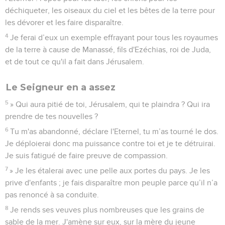
déchiqueter, les oiseaux du ciel et les bêtes de la terre pour
les dévorer et les faire disparaître.
4
Je ferai d’eux un exemple effrayant pour tous les royaumes
de la terre à cause de Manassé, fils d'Ezéchias, roi de Juda,
et de tout ce qu'il a fait dans Jérusalem.
Le Seigneur en a assez
5
» Qui aura pitié de toi, Jérusalem, qui te plaindra ? Qui ira
prendre de tes nouvelles ?
6
Tu m'as abandonné, déclare l'Eternel, tu m’as tourné le dos.
Je déploierai donc ma puissance contre toi et je te détruirai.
Je suis fatigué de faire preuve de compassion.
7
» Je les étalerai avec une pelle aux portes du pays. Je les
prive d'enfants ; je fais disparaître mon peuple parce qu’il n’a
pas renoncé à sa conduite.
8
Je rends ses veuves plus nombreuses que les grains de
sable de la mer. J'amène sur eux, sur la mère du jeune