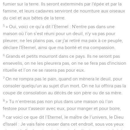
fumier sur la terre. Ils seront exterminés par l'épée et par la
famine, et leurs cadavres serviront de nourriture aux oiseaux
du ciel et aux bêtes de la terre.
5
» Oui, voici ce qu’a dit l’Eternel : N'entre pas dans une
maison où l’on s’est réuni pour un deuil, n'y va pas pour
pleurer, ne les plains pas, car j'ai retiré ma paix à ce peuple,
déclare l'Eternel, ainsi que ma bonté et ma compassion.
6
Grands et petits mourront dans ce pays. Ils ne seront pas
ensevelis, on ne les pleurera pas, on ne se fera pas d'incision
rituelle et l’on ne se rasera pas pour eux.
7
On ne rompra pas le pain, quand on mènera le deuil, pour
consoler quelqu'un au sujet d'un mort. On ne lui offrira pas la
coupe de consolation au décès de son père ou de sa mère.
8
» Tu n’entreras pas non plus dans une maison où l’on
festoie pour t'asseoir avec eux, pour manger et pour boire,
9
car voici ce que dit l’Eternel, le maître de l’univers, le Dieu
d'Israël : Je vais faire cesser dans cet endroit, sous vos yeux