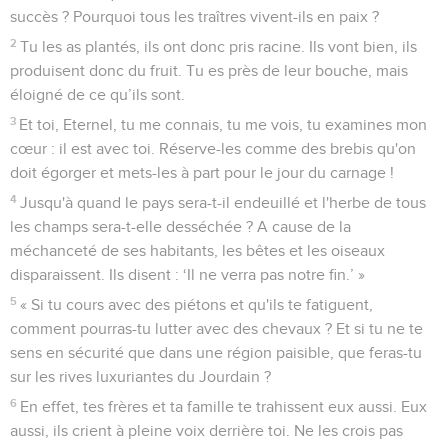
succès ? Pourquoi tous les traîtres vivent-ils en paix ?
2
Tu les as plantés, ils ont donc pris racine. Ils vont bien, ils
produisent donc du fruit. Tu es près de leur bouche, mais
éloigné de ce qu’ils sont.
3
Et toi, Eternel, tu me connais, tu me vois, tu examines mon
cœur : il est avec toi. Réserve-les comme des brebis qu'on
doit égorger et mets-les à part pour le jour du carnage !
4
Jusqu'à quand le pays sera-t-il endeuillé et l'herbe de tous
les champs sera-t-elle desséchée ? A cause de la
méchanceté de ses habitants, les bêtes et les oiseaux
disparaissent. Ils disent : ‘Il ne verra pas notre fin.’ »
5
« Si tu cours avec des piétons et qu'ils te fatiguent,
comment pourras-tu lutter avec des chevaux ? Et si tu ne te
sens en sécurité que dans une région paisible, que feras-tu
sur les rives luxuriantes du Jourdain ?
6
En effet, tes frères et ta famille te trahissent eux aussi. Eux
aussi, ils crient à pleine voix derrière toi. Ne les crois pas