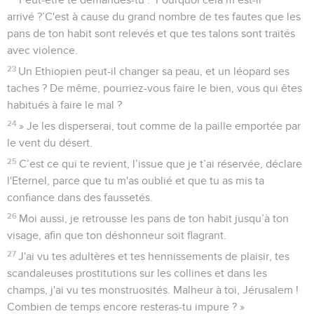
arrivé ?’C'est à cause du grand nombre de tes fautes que les
pans de ton habit sont relevés et que tes talons sont traités
avec violence.
23
Un Ethiopien peut-il changer sa peau, et un léopard ses
taches ? De même, pourriez-vous faire le bien, vous qui êtes
habitués à faire le mal ?
24
» Je les disperserai, tout comme de la paille emportée par
le vent du désert.
25
C’est ce qui te revient, l’issue que je t’ai réservée, déclare
l'Eternel, parce que tu m'as oublié et que tu as mis ta
confiance dans des faussetés.
26
Moi aussi, je retrousse les pans de ton habit jusqu’à ton
visage, afin que ton déshonneur soit flagrant.
27
J'ai vu tes adultères et tes hennissements de plaisir, tes
scandaleuses prostitutions sur les collines et dans les
champs, j'ai vu tes monstruosités. Malheur à toi, Jérusalem !
Combien de temps encore resteras-tu impure ? »