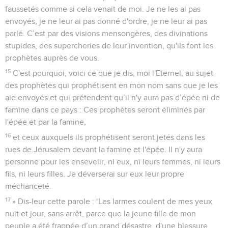
faussetés comme si cela venait de moi. Je ne les ai pas
envoyés, je ne leur ai pas donné d'ordre, je ne leur ai pas
parlé. C’est par des visions mensongères, des divinations
stupides, des supercheries de leur invention, qu'ils font les
prophètes auprès de vous.
15
C'est pourquoi, voici ce que je dis, moi l'Eternel, au sujet
des prophètes qui prophétisent en mon nom sans que je les
aie envoyés et qui prétendent qu’il n'y aura pas d’épée ni de
famine dans ce pays : Ces prophètes seront éliminés par
l'épée et par la famine,
16
et ceux auxquels ils prophétisent seront jetés dans les
rues de Jérusalem devant la famine et l'épée. Il n'y aura
personne pour les ensevelir, ni eux, ni leurs femmes, ni leurs
fils, ni leurs filles. Je déverserai sur eux leur propre
méchanceté.
17
» Dis-leur cette parole : ‘Les larmes coulent de mes yeux
nuit et jour, sans arrêt, parce que la jeune fille de mon
peuple a été frappée d’un grand désastre, d'une blessure