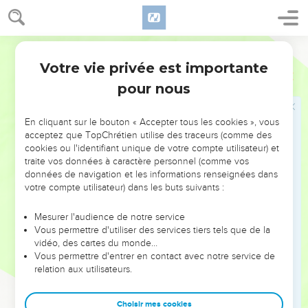
20
Ma tente est dévastée, tous mes cordages sont coupés.
Mes fils m'ont quittée, ils ne sont plus là. Je n'ai personne qui
dresse de nouveau ma tente, qui relève mes abris en toile. »
Segond 21
Votre vie privée est importante
Jérémie
10
Jérémie
pour nous
21
C’est que les bergers ont été stupides : ils n'ont pas
cherché l'Eternel. Voilà pourquoi ils n'ont pas agi
En cliquant sur le bouton « Accepter tous les cookies », vous
intelligemment, voilà pourquoi tous leurs troupeaux sont
acceptez que TopChrétien utilise des traceurs (comme des
cookies ou l'identifiant unique de votre compte utilisateur) et
dispersés.
traite vos données à caractère personnel (comme vos
22
C’est le bruit d’une rumeur, elle arrive, c'est un grand
données de navigation et les informations renseignées dans
tremblement qui vient du pays du nord pour réduire les villes
votre compte utilisateur) dans les buts suivants :
de Juda en un désert, en un repaire de chacals.
Mesurer l'audience de notre service
Vous permettre d'utiliser des services tiers tels que de la
Jérémie prie au nom de son peuple
vidéo, des cartes du monde…
Vous permettre d'entrer en contact avec notre service de
23
Je sais, Eternel, que l’être humain n’a pas autorité sur la
relation aux utilisateurs.
voie qu’il suit. Ce n'est pas à l'homme qui marche de diriger
ses pas.
Choisir mes cookies