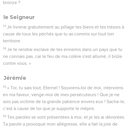
bronze ?
le Seigneur
13
Je livrerai gratuitement au pillage tes biens et tes trésors à
cause de tous les péchés que tu as commis sur tout ton
territoire.
14
Je te rendrai esclave de tes ennemis dans un pays que tu
ne connais pas, car le feu de ma colère s'est allumé, il brûle
contre vous. »
Jérémie
15
« Toi, tu sais tout, Eternel ! Souviens-toi de moi, interviens
en ma faveur, venge-moi de mes persécuteurs ! Que je ne
sois pas victime de ta grande patience envers eux ! Sache-le,
c’est à cause de toi que je supporte le mépris.
16
Tes paroles se sont présentées à moi, et je les ai dévorées.
Ta parole a provoqué mon allégresse, elle a fait la joie de