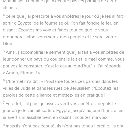
Maudit soit l'homme qui n'écoute pas les paroles de cette
alliance,
4
celle que j'ai prescrite à vos ancêtres le jour où je les ai fait
sortir d'Egypte, de la fournaise où l’on fait fondre le fer, en
disant : Ecoutez ma voix et faites tout ce que je vous
ordonnerai, alors vous serez mon peuple et je serai votre
Dieu.
5
Ainsi, j’accomplirai le serment que j'ai fait à vos ancêtres de
leur donner un pays où coulent le lait et le miel comme, vous
pouvez le constater, c’est le cas aujourd'hui.’ » J’ai répondu :
« Amen, Eternel ! »
6
L'Eternel m’a dit : « Proclame toutes ces paroles dans les
villes de Juda et dans les rues de Jérusalem : ‘Ecoutez les
paroles de cette alliance et mettez-les en pratique !
7
En effet, j'ai plus qu’assez averti vos ancêtres, depuis le
jour où je les ai fait sortir d'Egypte jusqu'à aujourd’hui. Je les
ai avertis inlassablement en disant : Ecoutez ma voix !
8
mais ils n'ont pas écouté, ils n'ont pas tendu l’oreille. Ils ont