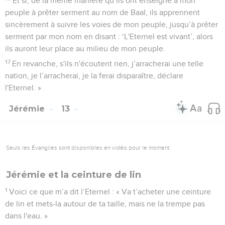
Et si, de la même manière qu’ils ont enseigné à mon
peuple à prêter serment au nom de Baal, ils apprennent
sincèrement à suivre les voies de mon peuple, jusqu’à prêter
serment par mon nom en disant : ‘L'Eternel est vivant’, alors
ils auront leur place au milieu de mon peuple.
17
En revanche, s'ils n'écoutent rien, j’arracherai une telle
nation, je l’arracherai, je la ferai disparaître, déclare
l'Eternel. »
Jérémie
13
Seuls les Évangiles sont disponibles en vidéo pour le moment.
Jérémie et la ceinture de lin
1
Voici ce que m’a dit l’Eternel : « Va t’acheter une ceinture
de lin et mets-la autour de ta taille, mais ne la trempe pas
dans l'eau. »