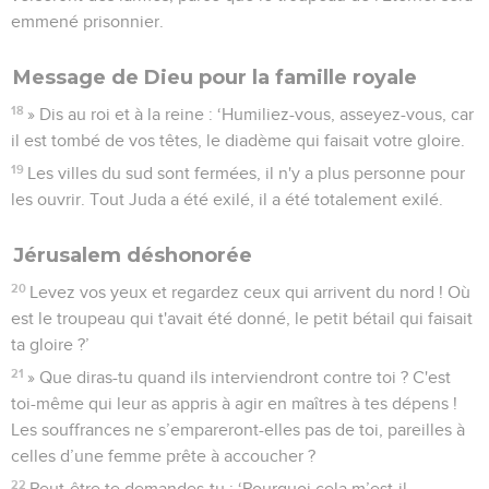
emmené prisonnier.
Message de Dieu pour la famille royale
18
» Dis au roi et à la reine : ‘Humiliez-vous, asseyez-vous, car
il est tombé de vos têtes, le diadème qui faisait votre gloire.
19
Les villes du sud sont fermées, il n'y a plus personne pour
les ouvrir. Tout Juda a été exilé, il a été totalement exilé.
Jérusalem déshonorée
20
Levez vos yeux et regardez ceux qui arrivent du nord ! Où
est le troupeau qui t'avait été donné, le petit bétail qui faisait
ta gloire ?’
21
» Que diras-tu quand ils interviendront contre toi ? C'est
toi-même qui leur as appris à agir en maîtres à tes dépens !
Les souffrances ne s’empareront-elles pas de toi, pareilles à
celles d’une femme prête à accoucher ?
22
Peut-être te demandes-tu : ‘Pourquoi cela m’est-il