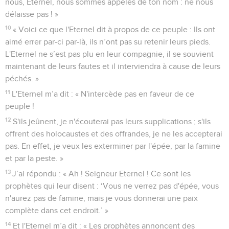
nous, Eternel, nous sommes appelés de ton nom : ne nous
délaisse pas ! »
10
« Voici ce que l'Eternel dit à propos de ce peuple : Ils ont
aimé errer par-ci par-là, ils n’ont pas su retenir leurs pieds.
L'Eternel ne s’est pas plu en leur compagnie, il se souvient
maintenant de leurs fautes et il interviendra à cause de leurs
péchés. »
11
L'Eternel m’a dit : « N'intercède pas en faveur de ce
peuple !
12
S'ils jeûnent, je n'écouterai pas leurs supplications ; s'ils
offrent des holocaustes et des offrandes, je ne les accepterai
pas. En effet, je veux les exterminer par l'épée, par la famine
et par la peste. »
13
J’ai répondu : « Ah ! Seigneur Eternel ! Ce sont les
prophètes qui leur disent : ‘Vous ne verrez pas d'épée, vous
n'aurez pas de famine, mais je vous donnerai une paix
complète dans cet endroit.’ »
14
Et l'Eternel m’a dit : « Les prophètes annoncent des