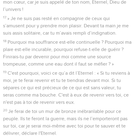
mon cœur, car je suis appelé de ton nom, Eternel, Dieu de
l’univers !
17
» Je ne suis pas resté en compagnie de ceux qui
s’amusent pour y prendre mon plaisir. Devant ta main je me
suis assis solitaire, car tu m’avais rempli d’indignation.
18
Pourquoi ma souffrance est-elle continuelle ? Pourquoi ma
plaie est-elle incurable, pourquoi refuse-t-elle de guérir ?
Finirais-tu par devenir pour moi comme une source
trompeuse, comme une eau dont il faut se méfier ? »
19
C'est pourquoi, voici ce qu’a dit l’Eternel : « Si tu reviens à
moi, je te ferai revenir et tu te tiendras devant moi. Si tu
sépares ce qui est précieux de ce qui est sans valeur, tu
seras comme ma bouche. C'est à eux de revenir vers toi, ce
n'est pas à toi de revenir vers eux.
20
Je ferai de toi un mur de bronze inébranlable pour ce
peuple. Ils te feront la guerre, mais ils ne l’emporteront pas
sur toi, car je serai moi-même avec toi pour te sauver et te
délivrer, déclare l'Eternel.