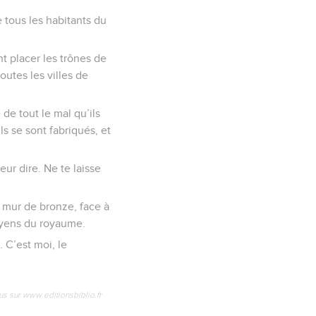
e tous les habitants du
nt placer les trônes de
outes les villes de
de tout le mal qu’ils
ils se sont fabriqués, et
eur dire. Ne te laisse
n mur de bronze, face à
toyens du royaume.
. C’est moi, le
us sur www.editionsbiblio.fr