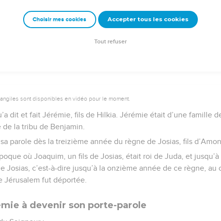
emeur Copyright © 1992, 1999 by Biblica, Inc.® Used by permission. All rights reser
Accepter tous les cookies
Choisir mes cookies
Tout refuser
vangiles sont disponibles en vidéo pour le moment.
’a dit et fait Jérémie, fils de Hilkia. Jérémie était d’une famille d
re de la tribu de Benjamin.
 sa parole dès la treizième année du règne de Josias, fils d’Amon
’époque où Joaquim, un fils de Josias, était roi de Juda, et jusqu’à
 de Josias, c’est-à-dire jusqu’à la onzième année de ce règne, au
e Jérusalem fut déportée.
émie à devenir son porte-parole