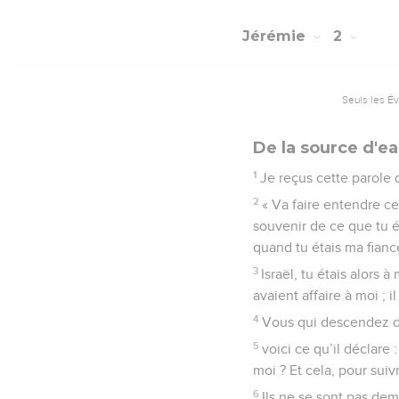
Jérémie
2
Seuls les É
De la source d'ea
1
Je reçus cette parole 
2
« Va faire entendre c
souvenir de ce que tu é
quand tu étais ma fianc
3
Israël, tu étais alors
avaient affaire à moi ; i
4
Vous qui descendez de
5
voici ce qu’il déclare
moi ? Et cela, pour sui
6
Ils ne se sont pas dem