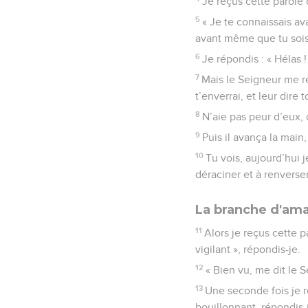
Je reçus cette parole 
5
« Je te connaissais av
avant même que tu sois 
6
Je répondis : « Hélas 
7
Mais le Seigneur me rép
t’enverrai, et leur dire 
8
N’aie pas peur d’eux, 
9
Puis il avança la main
10
Tu vois, aujourd’hui 
déraciner et à renverser
La branche d'ama
11
Alors je reçus cette 
vigilant », répondis-je.
12
« Bien vu, me dit le S
13
Une seconde fois je r
bouillonnant, répondis-je