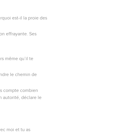
quoi est-il la proie des
çon effrayante. Ses
ors même qu’il te
endre le chemin de
ndras compte combien
 autorité, déclare le
vec moi et tu as