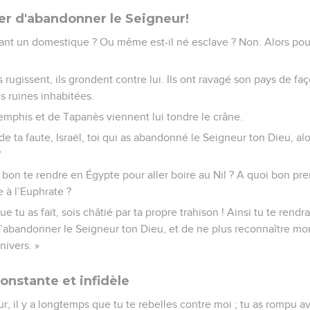
r d'abandonner le Seigneur!
enant un domestique ? Ou même est-il né esclave ? Non. Alors pour
rugissent, ils grondent contre lui. Ils ont ravagé son pays de fa
s ruines inhabitées.
phis et de Tapanès viennent lui tondre le crâne.
 de ta faute, Israël, toi qui as abandonné le Seigneur ton Dieu, al
?
 bon te rendre en Égypte pour aller boire au Nil ? A quoi bon pr
e à l’Euphrate ?
ue tu as fait, sois châtié par ta propre trahison ! Ainsi tu te re
’abandonner le Seigneur ton Dieu, et de ne plus reconnaître mon
nivers. »
onstante et infidèle
eur, il y a longtemps que tu te rebelles contre moi ; tu as rompu a