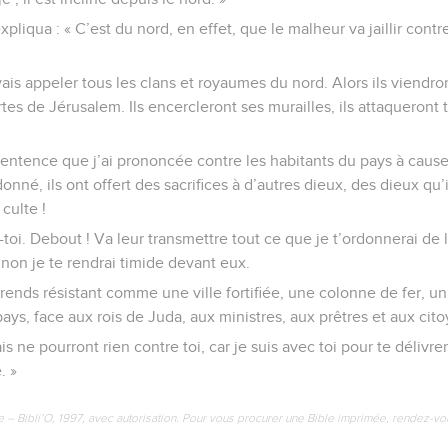
pliqua : « C’est du nord, en effet, que le malheur va jaillir contr
 vais appeler tous les clans et royaumes du nord. Alors ils viendro
rtes de Jérusalem. Ils encercleront ses murailles, ils attaqueront t
 sentence que j’ai prononcée contre les habitants du pays à cause 
donné, ils ont offert des sacrifices à d’autres dieux, des dieux qu’
culte !
toi. Debout ! Va leur transmettre tout ce que je t’ordonnerai de l
inon je te rendrai timide devant eux.
 rends résistant comme une ville fortifiée, une colonne de fer, u
pays, face aux rois de Juda, aux ministres, aux prêtres et aux ci
is ne pourront rien contre toi, car je suis avec toi pour te délivrer
. »
e – Bibli’O, 1997, avec autorisation. Pour vous procurer une Bible imprimée, rendez-vo