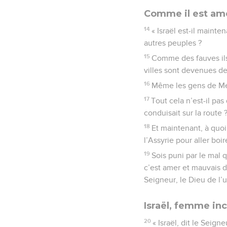
Comme il est ame
14
« Israël est-il maint
autres peuples ?
15
Comme des fauves ils 
villes sont devenues de
16
Même les gens de Mem
17
Tout cela n’est-il pas
conduisait sur la route 
18
Et maintenant, à quoi
l’Assyrie pour aller boir
19
Sois puni par le mal q
c’est amer et mauvais d
Seigneur, le Dieu de l’u
Israël, femme inc
20
« Israël, dit le Seign