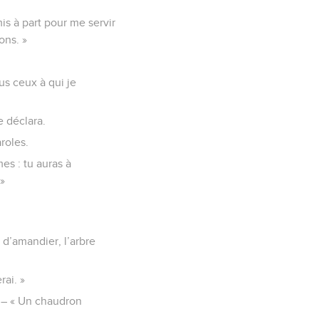
is à part pour me servir
ons. »
ous ceux à qui je
e déclara.
roles.
es : tu auras à
 »
 d’amandier, l’arbre
rai. »
» – « Un chaudron