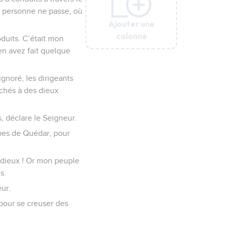
où personne ne passe, où
Ajouter une
Ajouter une
Ajouter une
Ajouter une
colonne
colonne
colonne
colonne
oduits. C’était mon
 en avez fait quelque
ignoré, les dirigeants
achés à des dieux
, déclare le Seigneur.
abes de Quédar, pour
 dieux ! Or mon peuple
s.
eur.
pour se creuser des