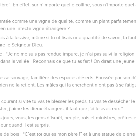
libre”. En effet, sur n’importe quelle colline, sous n’importe quel a
plantée comme une vigne de qualité, comme un plant parfaitemen
 en une infecte vigne étrangère ?
is à la lessive, même si tu utilisais une quantité de savon, ta f
re le Seigneur Dieu.
: “Je ne me suis pas rendue impure, je n’ai pas suivi la religion
ans la vallée ! Reconnais ce que tu as fait ! On dirait une jeune
se sauvage, familière des espaces déserts. Poussée par son désir
rien ne la retient. Les mâles qui la cherchent n’ont pas à se fatigu
n courant si vite tu vas te blesser les pieds, tu vas te dessécher le
ster, j’aime les dieux étrangers, il faut que j’aille avec eux.”
jours, vous, les gens d’Israël, peuple, rois et ministres, prêtres 
ur quand il est surpris.
 de bois : “C’est toi qui es mon père !” et à une statue de pierre 