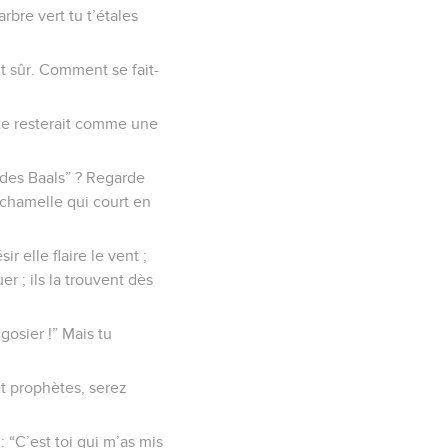
rbre vert tu t’étales
t sûr. Comment se fait-
aute resterait comme une
 des Baals” ? Regarde
 chamelle qui court en
 elle flaire le vent ;
er ; ils la trouvent dès
 gosier !” Mais tu
et prophètes, serez
: “C’est toi qui m’as mis