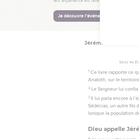
La Bible Du S
Jérémie
1
Seuls les É
1
Ce livre rapporte ce qu
Anatoth, sur le territoi
2
Le Seigneur lui confia
3
Il lui parla encore à l
Sédécias, un autre fils
lorsque la population d
Dieu appelle Jér
4