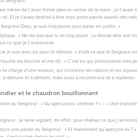
du Seigneur :
ant même de t’avoir formé dans le ventre de ta mère ; je t’avais m
né. Et je t’avais destiné à être mon porte-parole auprès des nati
! Seigneur Dieu, je suis trop jeune pour parler en public. »
liqua : « Ne dis pas que tu es trop jeune ; tu devras aller voir t
tout ce que je t’ordonnerai.
car je suis avec toi pour te délivrer. » Voilà ce que le Seigneur m
, toucha ma bouche et me dit : « C’est toi qui prononceras mes pa
je te charge d’une mission, qui concerne les nations et les royaum
, à détruire et à démolir, mais aussi à reconstruire et à replanter.
ndier et le chaudron bouillonnant
parole du Seigneur : « Qu’aperçois-tu Jérémie ? » – « Une branche
eigneur ; je serai vigilant, en effet, pour réaliser ce que j’annonce
eçus une parole du Seigneur : « Et maintenant qu’aperçois-tu ? 
 ; il est incliné depuis le nord. »