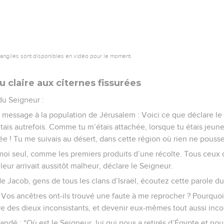
vangiles sont disponibles en vidéo pour le moment.
u claire aux citernes fissurées
du Seigneur :
e message à la population de Jérusalem : Voici ce que déclare le 
tais autrefois. Comme tu m’étais attachée, lorsque tu étais jeu
ée ! Tu me suivais au désert, dans cette région où rien ne pousse
 à moi seul, comme les premiers produits d’une récolte. Tous ceux 
l leur arrivait aussitôt malheur, déclare le Seigneur.
 Jacob, gens de tous les clans d’Israël, écoutez cette parole du
 : Vos ancêtres ont-ils trouvé une faute à me reprocher ? Pourquo
vre des dieux inconsistants, et devenir eux-mêmes tout aussi incon
andé : “Où est le Seigneur, lui qui nous a retirés d’Égypte et nou