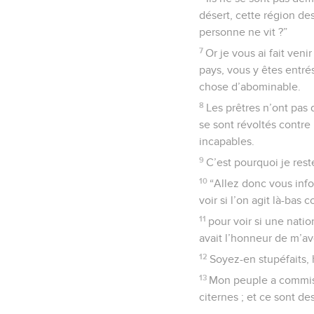
désert, cette région de
personne ne vit ?”
7
Or je vous ai fait veni
pays, vous y êtes entré
chose d’abominable.
8
Les prêtres n’ont pas 
se sont révoltés contre
incapables.
9
C’est pourquoi je rest
10
“Allez donc vous inf
voir si l’on agit là-bas 
11
pour voir si une nati
avait l’honneur de m’a
12
Soyez-en stupéfaits, 
13
Mon peuple a commis 
citernes ; et ce sont des