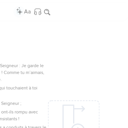
Seigneur : Je garde le
ne ! Comme tu m’aimais,
.
qui touchaient à toi
 Seigneur ;
i ont-ils rompu avec
sistants !
s a conduits à travers le