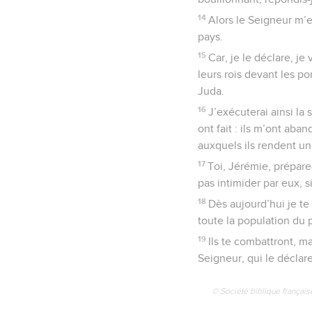
14
Alors le Seigneur m’ex
pays.
15
Car, je le déclare, je
leurs rois devant les po
Juda.
16
J’exécuterai ainsi la
ont fait : ils m’ont aban
auxquels ils rendent un 
17
Toi, Jérémie, prépare-
pas intimider par eux, s
18
Dès aujourd’hui je te
toute la population du 
19
Ils te combattront, ma
Seigneur, qui le déclare
© Société biblique français