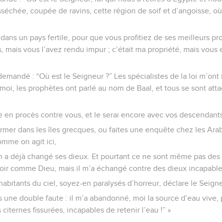
sséchée, coupée de ravins, cette région de soif et d’angoisse, 
r dans un pays fertile, pour que vous profitiez de ses meilleurs pr
s, mais vous l’avez rendu impur ; c’était ma propriété, mais vous
demandé : “Où est le Seigneur ?” Les spécialistes de la loi m’ont 
 moi, les prophètes ont parlé au nom de Baal, et tous se sont att
e en procès contre vous, et le serai encore avec vos descendants
ormer dans les îles grecques, ou faites une enquête chez les Ar
comme on agit ici,
on a déjà changé ses dieux. Et pourtant ce ne sont même pas des
voir comme Dieu, mais il m’a échangé contre des dieux incapable
habitants du ciel, soyez-en paralysés d’horreur, déclare le Seign
une double faute : il m’a abandonné, moi la source d’eau vive, 
 citernes fissurées, incapables de retenir l’eau !” »