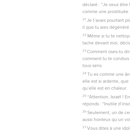
déclaré : “Je veux être 
comme une prostituée.
21
Je t’avais pourtant 
il que tu aies dégénéré
22
Même si tu te nettoya
tache devant moi, décla
23
Comment oses-tu dire 
comment tu te conduis d
tous sens.
24
Tu es comme une ânes
elle est si ardente, que 
qu’elle est en chaleur.
25
“Attention, Israël ! E
réponds : “Inutile d’insi
26
Seulement, un de ces 
aussi honteux qu’un vole
27
Vous dites à une idole