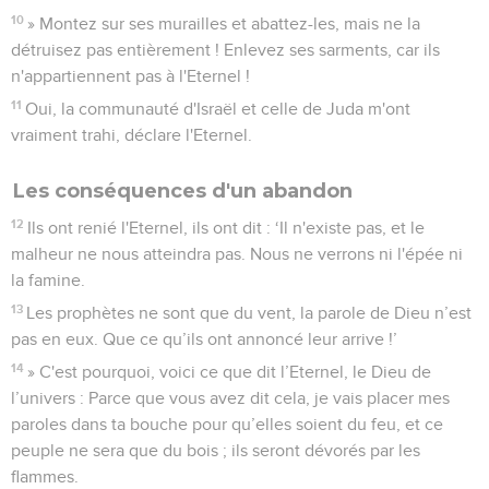
10
» Montez sur ses murailles et abattez-les, mais ne la
détruisez pas entièrement ! Enlevez ses sarments, car ils
n'appartiennent pas à l'Eternel !
11
Oui, la communauté d'Israël et celle de Juda m'ont
vraiment trahi, déclare l'Eternel.
Les conséquences d'un abandon
12
Ils ont renié l'Eternel, ils ont dit : ‘Il n'existe pas, et le
malheur ne nous atteindra pas. Nous ne verrons ni l'épée ni
la famine.
13
Les prophètes ne sont que du vent, la parole de Dieu n’est
pas en eux. Que ce qu’ils ont annoncé leur arrive !’
14
» C'est pourquoi, voici ce que dit l’Eternel, le Dieu de
l’univers : Parce que vous avez dit cela, je vais placer mes
paroles dans ta bouche pour qu’elles soient du feu, et ce
peuple ne sera que du bois ; ils seront dévorés par les
flammes.