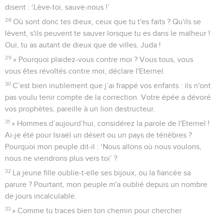
disent : ‘Lève-toi, sauve-nous !’
28
Où sont donc tes dieux, ceux que tu t'es faits ? Qu'ils se
lèvent, s'ils peuvent te sauver lorsque tu es dans le malheur !
Oui, tu as autant de dieux que de villes, Juda !
29
» Pourquoi plaidez-vous contre moi ? Vous tous, vous
vous êtes révoltés contre moi, déclare l'Eternel.
30
C’est bien inutilement que j’ai frappé vos enfants : ils n'ont
pas voulu tenir compte de la correction. Votre épée a dévoré
vos prophètes, pareille à un lion destructeur.
31
» Hommes d’aujourd’hui, considérez la parole de l'Eternel !
Ai-je été pour Israël un désert ou un pays de ténèbres ?
Pourquoi mon peuple dit-il : ‘Nous allons où nous voulons,
nous ne viendrons plus vers toi’ ?
32
La jeune fille oublie-t-elle ses bijoux, ou la fiancée sa
parure ? Pourtant, mon peuple m'a oublié depuis un nombre
de jours incalculable.
33
» Comme tu traces bien ton chemin pour chercher