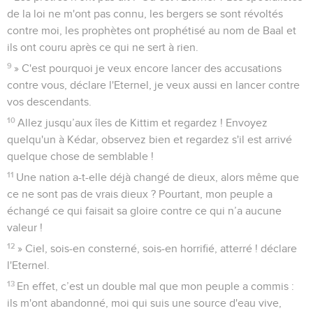
de la loi ne m'ont pas connu, les bergers se sont révoltés
contre moi, les prophètes ont prophétisé au nom de Baal et
ils ont couru après ce qui ne sert à rien.
9
» C'est pourquoi je veux encore lancer des accusations
contre vous, déclare l'Eternel, je veux aussi en lancer contre
vos descendants.
10
Allez jusqu’aux îles de Kittim et regardez ! Envoyez
quelqu'un à Kédar, observez bien et regardez s'il est arrivé
quelque chose de semblable !
11
Une nation a-t-elle déjà changé de dieux, alors même que
ce ne sont pas de vrais dieux ? Pourtant, mon peuple a
échangé ce qui faisait sa gloire contre ce qui n’a aucune
valeur !
12
» Ciel, sois-en consterné, sois-en horrifié, atterré ! déclare
l'Eternel.
13
En effet, c’est un double mal que mon peuple a commis :
ils m'ont abandonné, moi qui suis une source d'eau vive,