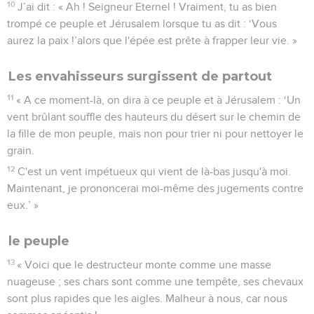
10
J’ai dit : « Ah ! Seigneur Eternel ! Vraiment, tu as bien
trompé ce peuple et Jérusalem lorsque tu as dit : ‘Vous
aurez la paix !’alors que l'épée est prête à frapper leur vie. »
Les envahisseurs surgissent de partout
11
« A ce moment-là, on dira à ce peuple et à Jérusalem : ‘Un
vent brûlant souffle des hauteurs du désert sur le chemin de
la fille de mon peuple, mais non pour trier ni pour nettoyer le
grain.
12
C'est un vent impétueux qui vient de là-bas jusqu'à moi.
Maintenant, je prononcerai moi-même des jugements contre
eux.’ »
le peuple
13
« Voici que le destructeur monte comme une masse
nuageuse ; ses chars sont comme une tempête, ses chevaux
sont plus rapides que les aigles. Malheur à nous, car nous