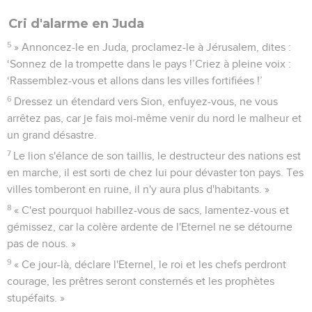
Cri d'alarme en Juda
5
» Annoncez-le en Juda, proclamez-le à Jérusalem, dites :
‘Sonnez de la trompette dans le pays !’Criez à pleine voix :
‘Rassemblez-vous et allons dans les villes fortifiées !’
6
Dressez un étendard vers Sion, enfuyez-vous, ne vous
arrêtez pas, car je fais moi-même venir du nord le malheur et
un grand désastre.
7
Le lion s'élance de son taillis, le destructeur des nations est
en marche, il est sorti de chez lui pour dévaster ton pays. Tes
villes tomberont en ruine, il n'y aura plus d'habitants. »
8
« C'est pourquoi habillez-vous de sacs, lamentez-vous et
gémissez, car la colère ardente de l'Eternel ne se détourne
pas de nous. »
9
« Ce jour-là, déclare l'Eternel, le roi et les chefs perdront
courage, les prêtres seront consternés et les prophètes
stupéfaits. »