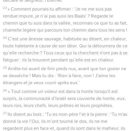
déclare le Seigneur, l'Eternel.
23
» Comment pourrais-tu affirmer : ‘Je ne me suis pas
rendue impure, je n’ai pas suivi les Baals’ ? Regarde le
chemin que tu suis dans la vallée, reconnais ce que tu as fait,
chamelle légère qui parcours ton chemin dans tous les sens !
24
C’est une ânesse sauvage, habituée au désert, en chaleur,
toute haletante à cause de son désir. Qui la détournera de ce
qu’elle recherche ? Tous ceux qui la cherchent n'ont pas à se
fatiguer : ils la trouvent pendant qu’elle est en chaleur.
25
Arrête-toi avant de finir pieds nus, avant que ton gosier ne
se dessèche ! Mais tu dis : ‘Rien à faire, non ! J'aime les
étrangers et je veux courir après eux.’
26
» Tout comme un voleur est dans la honte lorsqu'il est
surpris, la communauté d’Israël sera couverte de honte, eux,
leurs rois, leurs chefs, leurs prêtres et leurs prophètes.
27
Ils disent au bois : ‘Tu es mon père !’et à la pierre : ‘Tu m'as
donné la vie !’Oui, ils m’ont tourné le dos, ils ne me
regardent plus en face et, quand ils sont dans le malheur, ils