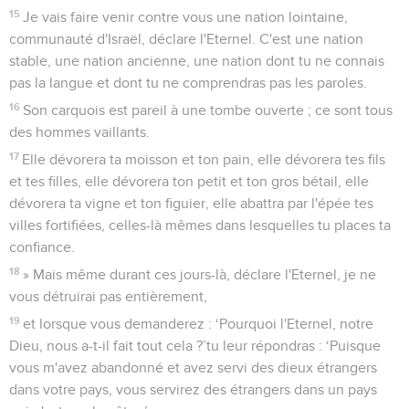
15
Je vais faire venir contre vous une nation lointaine,
communauté d'Israël, déclare l'Eternel. C'est une nation
stable, une nation ancienne, une nation dont tu ne connais
pas la langue et dont tu ne comprendras pas les paroles.
16
Son carquois est pareil à une tombe ouverte ; ce sont tous
des hommes vaillants.
17
Elle dévorera ta moisson et ton pain, elle dévorera tes fils
et tes filles, elle dévorera ton petit et ton gros bétail, elle
dévorera ta vigne et ton figuier, elle abattra par l'épée tes
villes fortifiées, celles-là mêmes dans lesquelles tu places ta
confiance.
18
» Mais même durant ces jours-là, déclare l'Eternel, je ne
vous détruirai pas entièrement,
19
et lorsque vous demanderez : ‘Pourquoi l'Eternel, notre
Dieu, nous a-t-il fait tout cela ?’tu leur répondras : ‘Puisque
vous m'avez abandonné et avez servi des dieux étrangers
dans votre pays, vous servirez des étrangers dans un pays