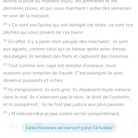
donne la pluie au moment voulu, les premières et les
dernières pluies, et qui nous maintient l’ordre des semaines
en vue de la moisson.’
25
» Ce sont vos fautes qui ont déréglé cet ordre, ce sont vos
péchés qui vous privent de ces biens.
26
En effet, il y a parmi mon peuple des méchants : ils sont
aux aguets, comme celui qui se baisse après avoir dressé
des pièges, ils tendent des filets et capturent des hommes.
27
Tout comme une cage est remplie d'oiseaux, leurs
maisons sont remplies de fraude. C'est pourquoi ils sont
devenus puissants et riches.
28
Ils s'engraissent, ils sont gros. Ils dépassent toute mesure
dans le mal. Ils n’exercent pas le droit, le droit de l'orphelin,
et ils prospèrent ; ils ne font pas justice aux plus pauvres.
29
» N’interviendrai-je pas contre un tel comportement,
déclare l'Eternel, ne me vengerai-je pas d'une pareille
nation ?
Contenus
Versions
Commentaires
Strong
Dictionnaire
30
Des choses ahurissantes et horribles se font dans le pays.