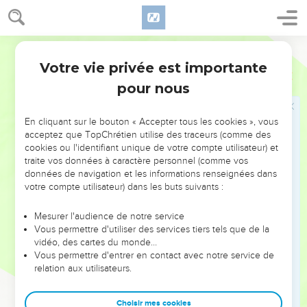
prophète est consulté à plusieurs reprises, sans doute dans
l’espoir de le faire changer de discours, mais son message
Segond 21
ne varie pas : il faut se soumettre aux Babyloniens (38.17-18).
Votre vie privée est importante
Passant pour un traître (37.13), il est plusieurs fois
Jérémie
Introduction
emprisonné et manque même de perdre la vie (ch.38).
pour nous
Après la chute de Jérusalem, en 586, et la déportation de la
majorité de sa population, Nabuchodonosor nomme
En cliquant sur le bouton « Accepter tous les cookies », vous
Guedalia comme gouverneur. Celui-ci est assassiné et,
acceptez que TopChrétien utilise des traceurs (comme des
cookies ou l'identifiant unique de votre compte utilisateur) et
contre l’avis de Jérémie, les Judéens s’enfuient en Egypte.
traite vos données à caractère personnel (comme vos
Emmené de force, le prophète y dénoncera l’idolâtrie
données de navigation et les informations renseignées dans
persistante de ses compatriotes (ch.44).
votre compte utilisateur) dans les buts suivants :
Cependant, il y a une espérance (31.17) : le cœur de
Mesurer l'audience de notre service
Vous permettre d'utiliser des services tiers tels que de la
l’homme, « tortueux et incurable » (17.9), sera guéri. Dieu
vidéo, des cartes du monde…
conclura une nouvelle alliance avec le peuple : lors de cette
Vous permettre d'entrer en contact avec notre service de
« réforme », il inscrira la Loi même dans le cœur de ses
relation aux utilisateurs.
fidèles (31.31-34), et cette création nouvelle (31.22) s’opérera
au moyen du pardon des péchés (31.34), grâce à celui qui
Choisir mes cookies