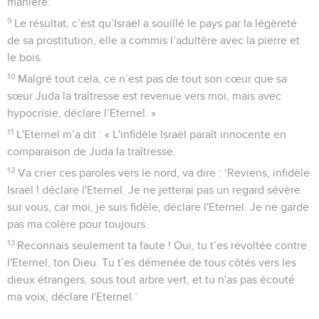
manière.
9
Le résultat, c’est qu’Israël a souillé le pays par la légèreté
de sa prostitution, elle a commis l’adultère avec la pierre et
le bois.
10
Malgré tout cela, ce n’est pas de tout son cœur que sa
sœur Juda la traîtresse est revenue vers moi, mais avec
hypocrisie, déclare l’Eternel. »
11
L'Eternel m’a dit : « L'infidèle Israël paraît innocente en
comparaison de Juda la traîtresse.
12
Va crier ces paroles vers le nord, va dire : ‘Reviens, infidèle
Israël ! déclare l'Eternel. Je ne jetterai pas un regard sévère
sur vous, car moi, je suis fidèle, déclare l'Eternel. Je ne garde
pas ma colère pour toujours.
13
Reconnais seulement ta faute ! Oui, tu t’es révoltée contre
l'Eternel, ton Dieu. Tu t’es démenée de tous côtés vers les
dieux étrangers, sous tout arbre vert, et tu n'as pas écouté
ma voix, déclare l'Eternel.’