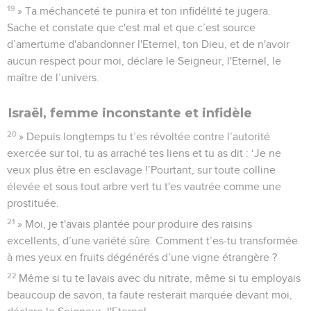
19
» Ta méchanceté te punira et ton infidélité te jugera.
Sache et constate que c'est mal et que c’est source
d’amertume d'abandonner l'Eternel, ton Dieu, et de n'avoir
aucun respect pour moi, déclare le Seigneur, l'Eternel, le
maître de l’univers.
Israël, femme inconstante et infidèle
20
» Depuis longtemps tu t’es révoltée contre l’autorité
exercée sur toi, tu as arraché tes liens et tu as dit : ‘Je ne
veux plus être en esclavage !’Pourtant, sur toute colline
élevée et sous tout arbre vert tu t'es vautrée comme une
prostituée.
21
» Moi, je t'avais plantée pour produire des raisins
excellents, d’une variété sûre. Comment t’es-tu transformée
à mes yeux en fruits dégénérés d’une vigne étrangère ?
22
Même si tu te lavais avec du nitrate, même si tu employais
beaucoup de savon, ta faute resterait marquée devant moi,