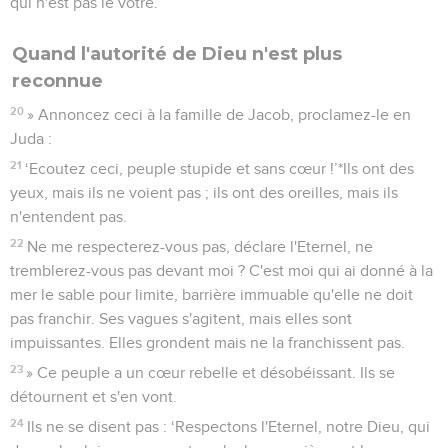
qui n'est pas le vôtre.’
Quand l'autorité de Dieu n'est plus
reconnue
20
» Annoncez ceci à la famille de Jacob, proclamez-le en
Juda :
21
‘Ecoutez ceci, peuple stupide et sans cœur !’*Ils ont des
yeux, mais ils ne voient pas ; ils ont des oreilles, mais ils
n'entendent pas.
22
Ne me respecterez-vous pas, déclare l'Eternel, ne
tremblerez-vous pas devant moi ? C'est moi qui ai donné à la
mer le sable pour limite, barrière immuable qu'elle ne doit
pas franchir. Ses vagues s'agitent, mais elles sont
impuissantes. Elles grondent mais ne la franchissent pas.
23
» Ce peuple a un cœur rebelle et désobéissant. Ils se
détournent et s'en vont.
24
Ils ne se disent pas : ‘Respectons l'Eternel, notre Dieu, qui