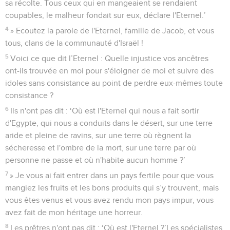
sa récolte. Tous ceux qui en mangeaient se rendaient
coupables, le malheur fondait sur eux, déclare l'Eternel.’
4
» Ecoutez la parole de l'Eternel, famille de Jacob, et vous
tous, clans de la communauté d'Israël !
5
Voici ce que dit l’Eternel : Quelle injustice vos ancêtres
ont-ils trouvée en moi pour s'éloigner de moi et suivre des
idoles sans consistance au point de perdre eux-mêmes toute
consistance ?
6
Ils n'ont pas dit : ‘Où est l'Eternel qui nous a fait sortir
d'Egypte, qui nous a conduits dans le désert, sur une terre
aride et pleine de ravins, sur une terre où règnent la
sécheresse et l'ombre de la mort, sur une terre par où
personne ne passe et où n'habite aucun homme ?’
7
» Je vous ai fait entrer dans un pays fertile pour que vous
mangiez les fruits et les bons produits qui s’y trouvent, mais
vous êtes venus et vous avez rendu mon pays impur, vous
avez fait de mon héritage une horreur.
8
Les prêtres n'ont pas dit : ‘Où est l'Eternel ?’Les spécialistes