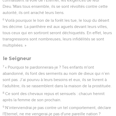
connaissent la voie de l'Eternel, les exigences de leur
Dieu.’Mais tous ensemble, ils se sont révoltés contre cette
autorité, ils ont arraché leurs liens.
6
Voilà pourquoi le lion de la forêt les tue, le loup du désert
les décime. La panthère est aux aguets devant leurs villes,
tous ceux qui en sortiront seront déchiquetés. En effet, leurs
transgressions sont nombreuses, leurs infidélités se sont
multipliées. »
le Seigneur
7
« Pourquoi te pardonnerais-je ? Tes enfants m'ont
abandonné, ils font des serments au nom de dieux qui n’en
sont pas. J’ai pourvu à leurs besoins et eux, ils se livrent à
l'adultère, ils se rassemblent dans la maison de la prostituée.
8
Ce sont des chevaux repus et sensuels : chacun hennit
après la femme de son prochain.
9
N’interviendrai-je pas contre un tel comportement, déclare
l'Eternel, ne me vengerai-je pas d'une pareille nation ?