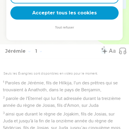
dira un jour : « Cette coupe est la nouvelle alliance scellée
de mon sang » (1 Co 11.25).
Accepter tous les cookies
La Bible Du Semeur Copyright © 1992, 1999 by Biblica, Inc.® Used by
Tout refuser
permission. All rights reserved worldwide.
Jérémie
1
Seuls les Évangiles sont disponibles en vidéo pour le moment.
1
Paroles de Jérémie, fils de Hilkija, l'un des prêtres qui se
trouvaient à Anathoth, dans le pays de Benjamin,
2
parole de l'Eternel qui lui fut adressée durant la treizième
année du règne de Josias, fils d'Amon, sur Juda
3
ainsi que durant le règne de Jojakim, fils de Josias, sur
Juda et jusqu'à la fin de la onzième année du règne de
Sédécias, fils de Josias, sur Juda, jusqu’au cinquième mois,