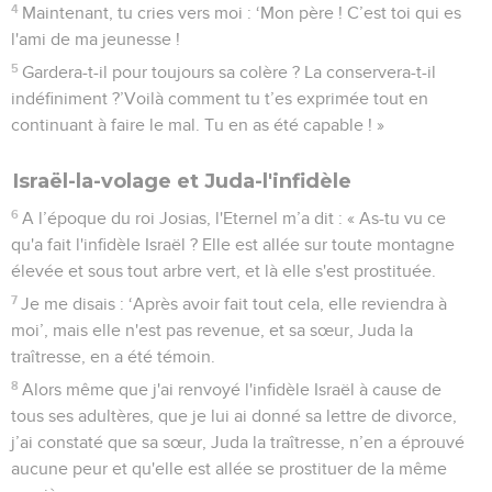
4
Maintenant, tu cries vers moi : ‘Mon père ! C’est toi qui es
l'ami de ma jeunesse !
5
Gardera-t-il pour toujours sa colère ? La conservera-t-il
indéfiniment ?’Voilà comment tu t’es exprimée tout en
continuant à faire le mal. Tu en as été capable ! »
Israël-la-volage et Juda-l'infidèle
6
A l’époque du roi Josias, l'Eternel m’a dit : « As-tu vu ce
qu'a fait l'infidèle Israël ? Elle est allée sur toute montagne
élevée et sous tout arbre vert, et là elle s'est prostituée.
7
Je me disais : ‘Après avoir fait tout cela, elle reviendra à
moi’, mais elle n'est pas revenue, et sa sœur, Juda la
traîtresse, en a été témoin.
8
Alors même que j'ai renvoyé l'infidèle Israël à cause de
tous ses adultères, que je lui ai donné sa lettre de divorce,
j’ai constaté que sa sœur, Juda la traîtresse, n’en a éprouvé
aucune peur et qu'elle est allée se prostituer de la même