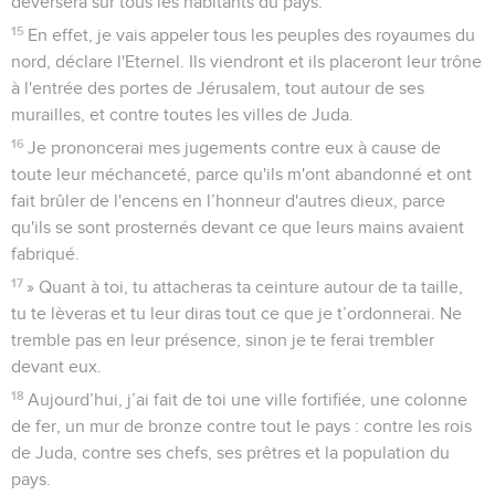
déversera sur tous les habitants du pays.
15
En effet, je vais appeler tous les peuples des royaumes du
nord, déclare l'Eternel. Ils viendront et ils placeront leur trône
à l'entrée des portes de Jérusalem, tout autour de ses
murailles, et contre toutes les villes de Juda.
16
Je prononcerai mes jugements contre eux à cause de
toute leur méchanceté, parce qu'ils m'ont abandonné et ont
fait brûler de l'encens en l’honneur d'autres dieux, parce
qu'ils se sont prosternés devant ce que leurs mains avaient
fabriqué.
17
» Quant à toi, tu attacheras ta ceinture autour de ta taille,
tu te lèveras et tu leur diras tout ce que je t’ordonnerai. Ne
tremble pas en leur présence, sinon je te ferai trembler
devant eux.
18
Aujourd’hui, j’ai fait de toi une ville fortifiée, une colonne
de fer, un mur de bronze contre tout le pays : contre les rois
de Juda, contre ses chefs, ses prêtres et la population du
pays.