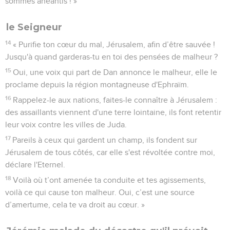
sommes anéantis ! »
le Seigneur
14
« Purifie ton cœur du mal, Jérusalem, afin d’être sauvée !
Jusqu'à quand garderas-tu en toi des pensées de malheur ?
15
Oui, une voix qui part de Dan annonce le malheur, elle le
proclame depuis la région montagneuse d'Ephraïm.
16
Rappelez-le aux nations, faites-le connaître à Jérusalem :
des assaillants viennent d'une terre lointaine, ils font retentir
leur voix contre les villes de Juda.
17
Pareils à ceux qui gardent un champ, ils fondent sur
Jérusalem de tous côtés, car elle s'est révoltée contre moi,
déclare l'Eternel.
18
Voilà où t’ont amenée ta conduite et tes agissements,
voilà ce qui cause ton malheur. Oui, c’est une source
d’amertume, cela te va droit au cœur. »