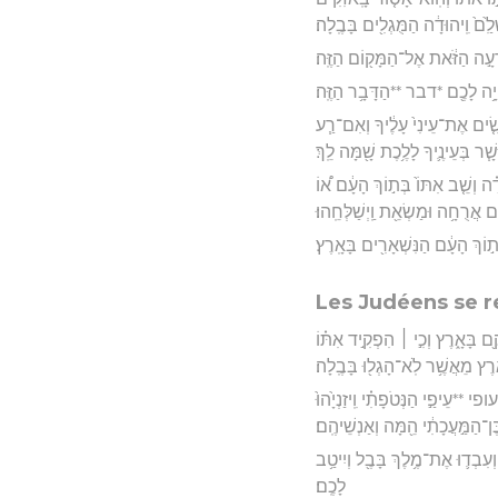
לִַ֙ם֙ וִֽיהוּדָ֔ה הַמֻּגְלִ֖ים בָּבֶֽלָה׃
רָעָ֣ה הַזֹּ֔את אֶל־הַמָּק֖וֹם הַזֶּֽה׃
ְהָיָ֥ה לָכֶ֖ם *דבר **הַדָּבָ֥ר הַזֶּֽה׃
ָשִׂ֤ים אֶת־עֵינִי֙ עָלֶ֔יךָ וְאִם־רַ֧ע
ר בְּעֵינֶ֛יךָ לָלֶ֥כֶת שָׁ֖מָּה לֵֽךְ׃
֗ה וְשֵׁ֤ב אִתּוֹ֙ בְּת֣וֹךְ הָעָ֔ם א֠וֹ
ם אֲרֻחָ֥ה וּמַשְׂאֵ֖ת וַֽיְשַׁלְּחֵֽהוּ׃
ְת֣וֹךְ הָעָ֔ם הַנִּשְׁאָרִ֖ים בָּאָֽרֶץ׃
Les Judéens se r
ָ֖ם בָּאָ֑רֶץ וְכִ֣י ׀ הִפְקִ֣יד אִתּ֗וֹ
ָ֔רֶץ מֵאֲשֶׁ֥ר לֹֽא־הָגְל֖וּ בָּבֶֽלָה׃
ופי **עֵיפַ֣י הַנְּטֹפָתִ֗י וִֽיזַנְיָ֙הוּ֙
ֶן־הַמַּ֣עֲכָתִ֔י הֵ֖מָּה וְאַנְשֵׁיהֶֽם׃
וְעִבְד֛וּ אֶת־מֶ֥לֶךְ בָּבֶ֖ל וְיִיטַ֥ב
לָכֶֽם׃