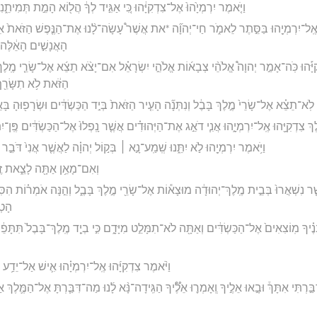
וַיֹּ֤אמֶר יִרְמְיָ֙הוּ֙ אֶל־צִדְקִיָּ֔הוּ כִּ֚י אַגִּ֣יד לְךָ֔ הֲל֖וֹא הָמֵ֣ת תְּמִיתֵ֑נִי
ָּ֛הוּ אֶֽל־יִרְמְיָ֖הוּ בַּסֵּ֣תֶר לֵאמֹ֑ר חַי־יְהוָ֞ה *את אֲשֶׁר֩ עָשָׂה־לָ֨נוּ אֶת־הַנֶּ֤פֶשׁ הַזֹּאת֙ א
הָאֲנָשִׁ֣ים הָאֵ֔לֶּה
ִיָּ֡הוּ כֹּֽה־אָמַ֣ר יְהוָה֩ אֱלֹהֵ֨י צְבָא֜וֹת אֱלֹהֵ֣י יִשְׂרָאֵ֗ל אִם־יָצֹ֨א תֵצֵ֜א אֶל־שָׂרֵ֤י מֶֽלֶךְ־
הַזֹּ֔את לֹ֥א תִשָּׂרֵ֖ף
לֹֽא־תֵצֵ֗א אֶל־שָׂרֵי֙ מֶ֣לֶךְ בָּבֶ֔ל וְנִתְּנָ֞ה הָעִ֤יר הַזֹּאת֙ בְּיַ֣ד הַכַּשְׂדִּ֔ים וּשְׂרָפ֖וּהָ בָּא
ֶךְ צִדְקִיָּ֖הוּ אֶֽל־יִרְמְיָ֑הוּ אֲנִ֧י דֹאֵ֣ג אֶת־הַיְּהוּדִ֗ים אֲשֶׁ֤ר נָֽפְלוּ֙ אֶל־הַכַּשְׂדִּ֔ים פֶּֽן־יִתְּ
וַיֹּ֥אמֶר יִרְמְיָ֖הוּ לֹ֣א יִתֵּ֑נוּ שְֽׁמַֽע־נָ֣א ׀ בְּק֣וֹל יְהוָ֗ה לַאֲשֶׁ֤ר אֲנִי֙ דֹּבֵ֣ר אֵ
וְאִם־מָאֵ֥ן אַתָּ֖ה לָצֵ֑את זֶ֣ה
ֶ֤ר נִשְׁאֲרוּ֙ בְּבֵ֣ית מֶֽלֶךְ־יְהוּדָ֔ה מוּצָא֕וֹת אֶל־שָׂרֵ֖י מֶ֣לֶךְ בָּבֶ֑ל וְהֵ֣נָּה אֹמְר֗וֹת הִסִּית֜וּ
הָטְב
ֶ֗יךָ מֽוֹצִאִים֙ אֶל־הַכַּשְׂדִּ֔ים וְאַתָּ֖ה לֹא־תִמָּלֵ֣ט מִיָּדָ֑ם כִּ֣י בְיַ֤ד מֶֽלֶךְ־בָּבֶל֙ תִּתָּ
וַיֹּ֨אמֶר צִדְקִיָּ֜הוּ אֶֽל־יִרְמְיָ֗הוּ אִ֛ישׁ אַל־יֵדַ֥ע
דִבַּ֣רְתִּי אִתָּךְ֒ וּבָ֣אוּ אֵלֶ֣יךָ וְֽאָמְר֪וּ אֵלֶ֟יךָ הַגִּֽידָה־נָּ֨א לָ֜נוּ מַה־דִּבַּ֧רְתָּ אֶל־הַמֶּ֛לֶךְ 