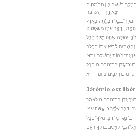
 הַמֶּ֔לֶךְ בְּשַׁ֖עַר בֵּ֣ין הַחֹמֹתָ֑יִם
וַיֵּצֵ֖א דֶּ֥רֶךְ הָעֲרָבָֽה׃
צַּ֧ר מֶֽלֶךְ־בָּבֶ֛ל רִבְלָ֖תָה בְּאֶ֣רֶץ
חֲמָ֑ת וַיְדַבֵּ֥ר אִתּ֖וֹ מִשְׁפָּטִֽים׃
חֹרֵ֣י יְהוּדָ֔ה שָׁחַ֖ט מֶ֥לֶךְ בָּבֶֽל׃
בַּֽנְחֻשְׁתַּ֔יִם לָבִ֥יא אֹת֖וֹ בָּבֶֽלָה׃
ׁ וְאֶת־חֹמ֥וֹת יְרוּשָׁלִַ֖ם נָתָֽצוּ׃
ְבֽוּזַר־אֲדָ֥ן רַב־טַבָּחִ֖ים בָּבֶֽל׃
ְרָמִ֥ים וִֽיגֵבִ֖ים בַּיּ֥וֹם הַהֽוּא׃
Jérémie est libé
 נְבוּזַרְאֲדָ֥ן רַב־טַבָּחִ֖ים לֵאמֹֽר׃
֙ יְדַבֵּ֣ר אֵלֶ֔יךָ כֵּ֖ן עֲשֵׂ֥ה עִמּֽוֹ׃
רַב־מָ֑ג וְכֹ֖ל רַבֵּ֥י מֶֽלֶךְ־בָּבֶֽל׃
אֶל־הַבָּ֑יִת וַיֵּ֖שֶׁב בְּת֥וֹךְ הָעָֽם׃