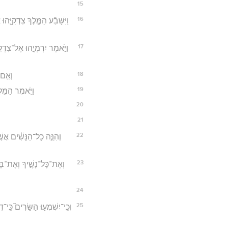
15
16
וַיִּשָּׁבַ֞ע הַמֶּ֧לֶךְ צִדְקִי
17
וַיֹּ֣אמֶר יִרְמְיָ֣הוּ אֶל־צִדְק
18
וְאִ֣ם 
19
וַיֹּ֛אמֶר הַמֶּ֥ל
20
21
22
וְהִנֵּ֣ה כָל־הַנָּשִׁ֗ים אֲשׁ
23
וְאֶת־כָּל־נָשֶׁ֣יךָ וְאֶת־בָּנ
24
25
וְכִֽי־יִשְׁמְע֣וּ הַשָּׂרִים֮ כִּֽי־