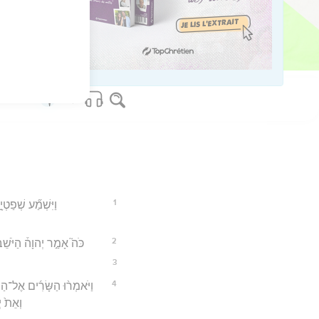
os Bible Software - sblgnt.com
1
וַיִּשְׁמַ֞ע שְׁפַטְי
2
כֹּה֮ אָמַ֣ר יְהוָה֒ הַיֹּשֵׁב
3
4
וַיֹּאמְר֨וּ הַשָּׂרִ֜ים אֶל־הַמ
וְאֵת֙ י