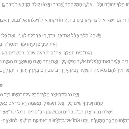
֨הוּ מֶֽלֶךְ־יְהוּדָ֜ה וְכֹ֣ל ׀ אַנְשֵׁ֣י הַמִּלְחָמָ֗ה וַֽ֠יִּבְרְחוּ וַיֵּצְא֨וּ לַ֤יְלָה מִן־הָעִיר֙ דֶּ֚רֶךְ גַּ֣ן
חֲרֵיהֶ֗ם וַיַּשִּׂ֣גוּ אֶת־צִדְקִיָּהוּ֮ בְּעַֽרְב֣וֹת יְרֵחוֹ֒ וַיִּקְח֣וּ אֹת֗וֹ וַֽ֠יַּעֲלֻהוּ אֶל־נְבוּכַדְרֶא
וַיִּשְׁחַט֩ מֶ֨לֶךְ בָּבֶ֜ל אֶת־בְּנֵ֧י צִדְקִיָּ֛הוּ בְּרִבְלָ֖ה לְעֵינָ֑יו וְאֵת֙ כָּל־
וְאֶת־עֵינֵ֥י צִדְקִיָּ֖הוּ עִוֵּ֑ר וַיַּאַסְרֵ֙הוּ֙ 
וְאֶת־בֵּ֤ית הַמֶּ֙לֶךְ֙ וְאֶת־בֵּ֣ית הָעָ֔ם שָׂרְפ֥וּ הַכַּשְׂדִּ֖ים בָּאֵ֑ש
רִ֣ים בָּעִ֗יר וְאֶת־הַנֹּֽפְלִים֙ אֲשֶׁ֣ר נָפְל֣וּ עָלָ֔יו וְאֵ֛ת יֶ֥תֶר הָעָ֖ם הַנִּשְׁאָרִ֑ים הֶגְלָ֛ה נ
ֶ֤ר אֵין־לָהֶם֙ מְא֔וּמָה הִשְׁאִ֛יר נְבוּזַרְאֲדָ֥ן רַב־טַבָּחִ֖ים בְּאֶ֣רֶץ יְהוּדָ֑ה וַיִּתֵּ֥ן לָהֶ֛ם כּ
ré
וַיְצַ֛ו נְבוּכַדְרֶאצַּ֥ר מֶֽלֶךְ־בָּבֶ֖ל עַֽל־יִרְמְיָ֑הוּ בְּיַ֛ד
קָחֶ֗נּוּ וְעֵינֶ֙יךָ֙ שִׂ֣ים עָלָ֔יו וְאַל־תַּ֥עַשׂ ל֖וֹ מְא֣וּמָה רָּ֑ע כִּ֗י *אם כַּֽאֲשֶׁר
וַיִּשְׁלַ֞ח נְבֽוּזַרְאֲדָ֣ן רַב־טַבָּחִ֗ים וּנְבֽוּשַׁזְבָּן֙ רַב־סָרִ֔יס וְנֵרְגַ֥ל שַׂר־אֶ֖צֶר 
־יִרְמְיָ֜הוּ מֵחֲצַ֣ר הַמַּטָּרָ֗ה וַיִּתְּנ֤וּ אֹתוֹ֙ אֶל־גְּדַלְיָ֙הוּ֙ בֶּן־אֲחִיקָ֣ם בֶּן־שָׁפָ֔ן לְהוֹצִאֵ֖הוּ 