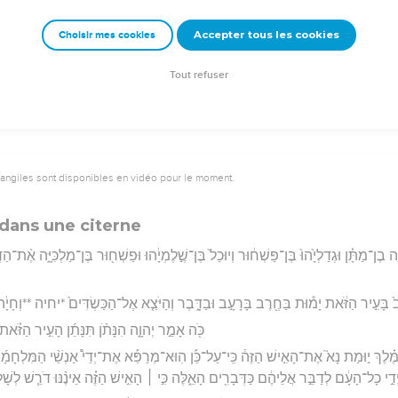
וַי
Accepter tous les cookies
Choisir mes cookies
rad Codex - tanach.us --- Grec : © 2010 by the Society of Biblical Literature and Log
Tout refuser
vangiles sont disponibles en vidéo pour le moment.
 dans une citerne
ָ֣ה בֶן־מַתָּ֗ן וּגְדַלְיָ֙הוּ֙ בֶּן־פַּשְׁח֔וּר וְיוּכַל֙ בֶּן־שֶׁ֣לֶמְיָ֔הוּ וּפַשְׁח֖וּר בֶּן־מַלְכִּיָּ֑ה אֶ֨ת־ה
֙ בָּעִ֣יר הַזֹּ֔את יָמ֕וּת בַּחֶ֖רֶב בָּרָעָ֣ב וּבַדָּ֑בֶר וְהַיֹּצֵ֤א אֶל־הַכַּשְׂדִּים֙ *יחיה **וְחָיָ֔ה וְה
כֹּ֖ה אָמַ֣ר יְהוָ֑ה הִנָּתֹ֨ן תִּנָּתֵ֜ן הָעִ֣יר הַזֹּ֗את 
ֶּ֗לֶךְ י֣וּמַת נָא֮ אֶת־הָאִ֣ישׁ הַזֶּה֒ כִּֽי־עַל־כֵּ֡ן הֽוּא־מְרַפֵּ֡א אֶת־יְדֵי֩ אַנְשֵׁ֨י הַמִּלְחָמָ
ְדֵ֣י כָל־הָעָ֔ם לְדַבֵּ֣ר אֲלֵיהֶ֔ם כַּדְּבָרִ֖ים הָאֵ֑לֶּה כִּ֣י ׀ הָאִ֣ישׁ הַזֶּ֗ה אֵינֶ֨נּוּ דֹרֵ֧שׁ לְשָׁ