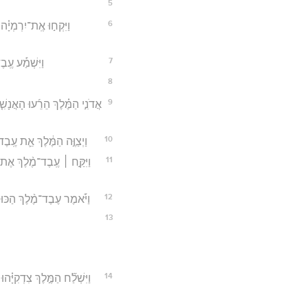
5
6
וַיִּקְח֣וּ אֶֽת־יִרְמְיָ֗ה
7
וַיִּשְׁמַ֡ע עֶֽב
8
9
אֲדֹנִ֣י הַמֶּ֗לֶךְ הֵרֵ֜עוּ הָאֲנָשׁ
10
וַיְצַוֶּ֣ה הַמֶּ֔לֶךְ אֵ֛ת עֶֽב
11
וַיִּקַּ֣ח ׀ עֶֽבֶד־מֶ֨לֶךְ אֶת
12
וַיֹּ֡אמֶר עֶבֶד־מֶ֨לֶךְ הַכּוּשׁ
13
14
וַיִּשְׁלַ֞ח הַמֶּ֣לֶךְ צִדְקִיָּ֗ה