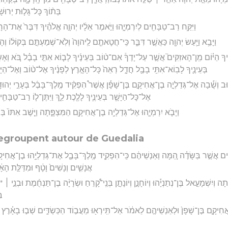
בְּת֨וֹךְ כָּל־גָּל֤וּת יְרוּשָׁ
וַיִּקַּ֥ח רַב־טַבָּחִ֖ים לְיִרְמְיָ֑הוּ וַיֹּ֣אמֶר אֵלָ֔יו יְהוָ֣ה אֱלֹהֶ֗יךָ דִּבֶּר֙ אֶת־הָ
וַיָּבֵ֥א וַיַּ֛עַשׂ יְהוָ֖ה כַּאֲשֶׁ֣ר דִּבֵּ֑ר כִּֽי־חֲטָאתֶ֤ם לַֽיהוָה֙ וְלֹֽא־שְׁמַעְתֶּ֣ם בְּקוֹל֔וֹ ו
ִ֣יךָ הַיּ֗וֹם מִֽן־הָאזִקִּים֮ אֲשֶׁ֣ר עַל־יָדֶךָ֒ אִם־ט֨וֹב בְּעֵינֶ֜יךָ לָב֧וֹא אִתִּ֣י בָבֶ֗ל בֹּ֚א וְא
בְּעֵינֶ֛יךָ לָבֽוֹא־אִתִּ֥י בָבֶ֖ל חֲדָ֑ל רְאֵה֙ כָּל־הָאָ֣רֶץ לְפָנֶ֔יךָ אֶל־ט֨וֹב וְאֶל־הַיָּשָׁ֧
שׁ֗וּב וְשֻׁ֡בָה אֶל־גְּדַלְיָ֣ה בֶן־אֲחִיקָ֣ם בֶּן־שָׁפָ֡ן אֲשֶׁר֩ הִפְקִ֨יד מֶֽלֶךְ־בָּבֶ֜ל בְּעָרֵ֣י יְהוּדָ
אֶל־כָּל־הַיָּשָׁ֧ר בְּעֵינֶ֛יךָ לָלֶ֖כֶת לֵ֑ךְ וַיִּתֶּן־ל֧וֹ רַב־טַבָּחִ֛י
וַיָּבֹ֧א יִרְמְיָ֛הוּ אֶל־גְּדַלְיָ֥ה בֶן־אֲחִיקָ֖ם הַמִּצְפָּ֑תָה וַיֵּ֤שֶׁב אִתּוֹ֙ בּ
egroupent autour de Guedalia
לִ֜ים אֲשֶׁ֣ר בַּשָּׂדֶ֗ה הֵ֚מָּה וְאַנְשֵׁיהֶ֔ם כִּֽי־הִפְקִ֧יד מֶֽלֶךְ־בָּבֶ֛ל אֶת־גְּדַלְיָ֥הוּ בֶן־אֲחִיק
אֲנָשִׁ֤ים וְנָשִׁים֙ וָטָ֔ף וּמִדַּלַּ֣ת הָא
֑תָה וְיִשְׁמָעֵ֣אל בֶּן־נְתַנְיָ֡הוּ וְיוֹחָנָ֣ן וְיוֹנָתָ֣ן בְּנֵֽי־קָ֠רֵחַ וּשְׂרָיָ֨ה בֶן־תַּנְחֻ֜מֶת וּבְנֵ֣י ׀ *ע
בּ
ֶן־אֲחִיקָ֤ם בֶּן־שָׁפָן֙ וּלְאַנְשֵׁיהֶ֣ם לֵאמֹ֔ר אַל־תִּֽירְא֖וּ מֵעֲב֣וֹד הַכַּשְׂדִּ֑ים שְׁב֣וּ בָאָ֗רֶץ 