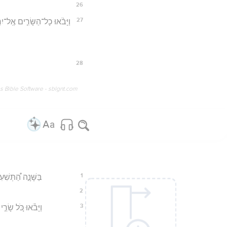
26
27
וַיָּבֹ֨אוּ כָל־הַשָּׂרִ֤ים אֶֽל־יִרְמ
28
os Bible Software - sblgnt.com
1
בַּשָּׁנָ֣ה הַ֠תְּשִׁע
2
3
וַיָּבֹ֗אוּ כֹּ֚ל שָׂ