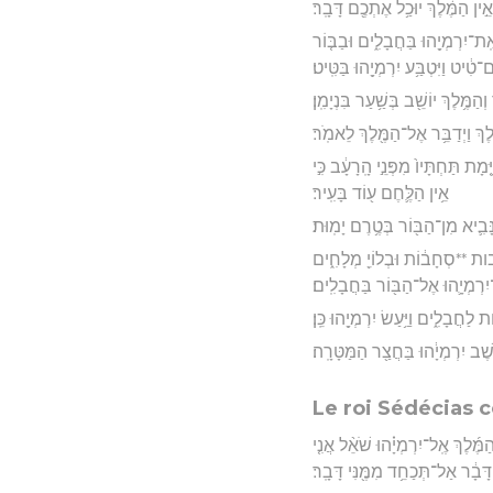
אֵ֣ין הַמֶּ֔לֶךְ יוּכַ֥ל אֶתְכֶ֖ם דָּבָֽר׃
 אֶֽת־יִרְמְיָ֖הוּ בַּחֲבָלִ֑ים וּבַבּ֤וֹר
ם־טִ֔יט וַיִּטְבַּ֥ע יִרְמְיָ֖הוּ בַּטִּֽיט׃
ַמֶּ֥לֶךְ יוֹשֵׁ֖ב בְּשַׁ֥עַר בִּנְיָמִֽן׃
לֶךְ וַיְדַבֵּ֥ר אֶל־הַמֶּ֖לֶךְ לֵאמֹֽר׃
מָת תַּחְתָּיו֙ מִפְּנֵ֣י הָֽרָעָ֔ב כִּ֣י
אֵ֥ין הַלֶּ֛חֶם ע֖וֹד בָּעִֽיר׃
נָּבִ֛יא מִן־הַבּ֖וֹר בְּטֶ֥רֶם יָמֽוּת׃
סחבות **סְחָב֔וֹת וּבְלוֹיֵ֖ מְלָחִ֑ים
־יִרְמְיָ֛הוּ אֶל־הַבּ֖וֹר בַּחֲבָלִֽים׃
ַחֲבָלִ֑ים וַיַּ֥עַשׂ יִרְמְיָ֖הוּ כֵּֽן׃
ֵּ֣שֶׁב יִרְמְיָ֔הוּ בַּחֲצַ֖ר הַמַּטָּרָֽה׃
Le roi Sédécias 
ַמֶּ֜לֶךְ אֶֽל־יִרְמְיָ֗הוּ שֹׁאֵ֨ל אֲנִ֤י
דָּבָ֔ר אַל־תְּכַחֵ֥ד מִמֶּ֖נִּי דָּבָֽר׃