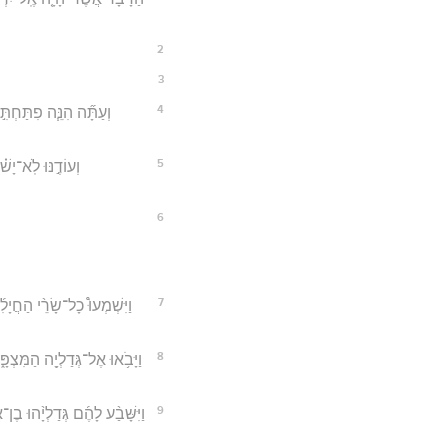
2
3
4
וְעַתָּ֞ה הִנֵּ֧ה פִתַּחְתּ
5
וְעוֹדֶ֣נּוּ לֹֽא־יָ
6
7
וַיִּשְׁמְעוּ֩ כָל־שָׂרֵ֨י הַחֲיָ
8
וַיָּבֹ֥אוּ אֶל־גְּדַלְיָ֖ה הַמִּצְפָּ
9
וַיִּשָּׁבַ֨ע לָהֶ֜ם גְּדַלְיָ֨הוּ ב