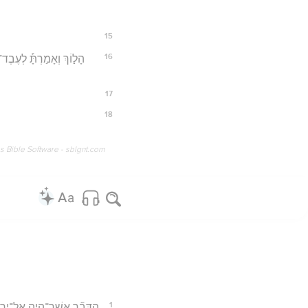
15
16
הָל֣וֹךְ וְאָמַרְתָּ֡ לְעֶבֶד
17
18
os Bible Software - sblgnt.com
1
הַדָּבָ֞ר אֲשֶׁר־הָיָ֤ה אֶֽל־יִרְמ