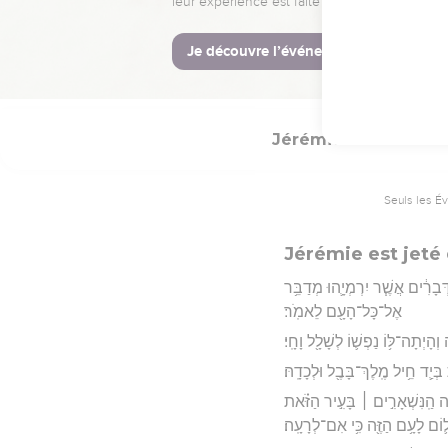
ֵּ֣שֶׁב יִרְמְיָ֔הוּ בַּחֲצַ֖ר הַמַּטָּרָֽה׃
Hébreu : © Westminster Lening
Jérémie
38
Seuls les É
Jérémie est jeté
ַדְּבָרִ֔ים אֲשֶׁ֧ר יִרְמְיָ֛הוּ מְדַבֵּ֥ר
אֶל־כָּל־הָעָ֖ם לֵאמֹֽר׃
ָיְתָה־לּ֥וֹ נַפְשׁ֛וֹ לְשָׁלָ֖ל וָחָֽי׃
בְּיַ֛ד חֵ֥יל מֶֽלֶךְ־בָּבֶ֖ל וּלְכָדָֽהּ׃
֜ה הַֽנִּשְׁאָרִ֣ים ׀ בָּעִ֣יר הַזֹּ֗את
ל֛וֹם לָעָ֥ם הַזֶּ֖ה כִּ֥י אִם־לְרָעָֽה׃