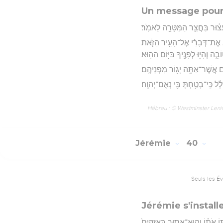
Un message pou
 עָצ֔וּר בַּחֲצַ֥ר הַמַּטָּרָ֖ה לֵאמֹֽר׃
יא אֶת־דְּבָרַ֜י אֶל־הָעִ֥יר הַזֹּ֛את
ָ֑ה וְהָי֥וּ לְפָנֶ֖יךָ בַּיּ֥וֹם הַהֽוּא׃
֔ים אֲשֶׁר־אַתָּ֥ה יָג֖וֹר מִפְּנֵיהֶֽם׃
לָ֔ל כִּֽי־בָטַ֥חְתָּ בִּ֖י נְאֻם־יְהוָֽה׃
Hébreu : © Westminster Lening
Jérémie
40
Seuls les É
Jérémie s'install
ֹ אֹת֗וֹ וְהֽוּא־אָס֤וּר בָּֽאזִקִּים֙