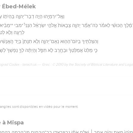
r Ébed-Mélek
וְאֶֽל־יִרְמְיָ֖הוּ הָיָ֣ה דְבַר־יְהוָ֑ה בִּֽהְיֹת֣וֹ
־מֶ֨לֶךְ הַכּוּשִׁ֜י לֵאמֹ֗ר כֹּֽה־אָמַ֞ר יְהוָ֤ה צְבָאוֹת֙ אֱלֹהֵ֣י יִשְׂרָאֵ֔ל הִנְנִי֩ *מבי **מֵבִ֨
לְרָעָ֖ה וְלֹ֣א לְטוֹב
וְהִצַּלְתִּ֥יךָ בַיּוֹם־הַה֖וּא נְאֻם־יְהוָ֑ה וְלֹ֤א תִנָּתֵן֙ בְּיַ֣ד הָֽאֲנָשִׁ
כִּ֤י מַלֵּט֙ אֲמַלֶּטְךָ֔ וּבַחֶ֖רֶב לֹ֣א תִפֹּ֑ל וְהָיְתָ֨ה לְךָ֤ נַפְשְׁךָ֙ לְשָׁ
rad Codex - tanach.us --- Grec : © 2010 by the Society of Biblical Literature and Log
vangiles sont disponibles en vidéo pour le moment.
e à Mispa
ְיָ֙הוּ֙ מֵאֵ֣ת יְהוָ֔ה אַחַ֣ר ׀ שַׁלַּ֣ח אֹת֗וֹ נְבוּזַרְאֲדָ֛ן רַב־טַבָּחִ֖ים מִן־הָֽרָמָ֑ה בְּקַחְתּ֣ו