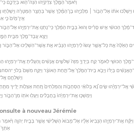
וַיֹּ֙אמֶר֙ הַמֶּ֣לֶךְ צִדְקִיָּ֔הוּ הִנֵּה־ה֖וּא בְּיֶדְכֶ֑ם כִּֽי־
וּ וַיַּשְׁלִ֨כוּ אֹת֜וֹ אֶל־הַבּ֣וֹר ׀ מַלְכִּיָּ֣הוּ בֶן־הַמֶּ֗לֶךְ אֲשֶׁר֙ בַּחֲצַ֣ר הַמַּטָּרָ֔ה וַיְשַׁלְּח֥וּ
אֵֽין־מַ֙יִם֙ כִּ֣י אִ
ֶד־מֶ֨לֶךְ הַכּוּשִׁ֜י אִ֣ישׁ סָרִ֗יס וְהוּא֙ בְּבֵ֣ית הַמֶּ֔לֶךְ כִּֽי־נָתְנ֥וּ אֶֽת־יִרְמְיָ֖הוּ אֶל־הַבּ֑וֹר וְה
וַיֵּצֵ֥א עֶֽבֶד־מֶ֖לֶךְ מִבֵּ֣ית הַמֶּ֑
ִ֤ים הָאֵ֙לֶּה֙ אֵ֣ת כָּל־אֲשֶׁ֤ר עָשׂוּ֙ לְיִרְמְיָ֣הוּ הַנָּבִ֔יא אֵ֥ת אֲשֶׁר־הִשְׁלִ֖יכוּ אֶל־הַבּ֑וֹר וַיָּ֤
ֶד־מֶ֥לֶךְ הַכּוּשִׁ֖י לֵאמֹ֑ר קַ֣ח בְּיָדְךָ֤ מִזֶּה֙ שְׁלֹשִׁ֣ים אֲנָשִׁ֔ים וְֽהַעֲלִ֜יתָ אֶֽת־יִרְמְיָ֧הוּ הַ
־הָאֲנָשִׁ֜ים בְּיָד֗וֹ וַיָּבֹ֤א בֵית־הַמֶּ֙לֶךְ֙ אֶל־תַּ֣חַת הָאוֹצָ֔ר וַיִּקַּ֤ח מִשָּׁם֙ בְּלוֹיֵ֣ *ה
וַיְשַׁלְּחֵ֧ם אֶֽל
ִ֜י אֶֽל־יִרְמְיָ֗הוּ שִׂ֣ים נָ֠א בְּלוֹאֵ֨י הַסְּחָב֤וֹת וְהַמְּלָחִים֙ תַּ֚חַת אַצִּל֣וֹת יָדֶ֔יךָ מִתַּ֖חַת ל
וַיִּמְשְׁכ֤וּ אֶֽת־יִרְמְיָ֙הוּ֙ בַּֽחֲבָלִ֔ים וַיַּעֲל֥וּ אֹת֖וֹ מִן־הַבּ֑וֹר וַי
consulte à nouveau Jérémie
וּ וַיִּקַּ֞ח אֶֽת־יִרְמְיָ֤הוּ הַנָּבִיא֙ אֵלָ֔יו אֶל־מָבוֹא֙ הַשְּׁלִישִׁ֔י אֲשֶׁ֖ר בְּבֵ֣ית יְהוָ֑ה וַיֹּ֨אמֶר ה
אֹֽתְךָ֙ 