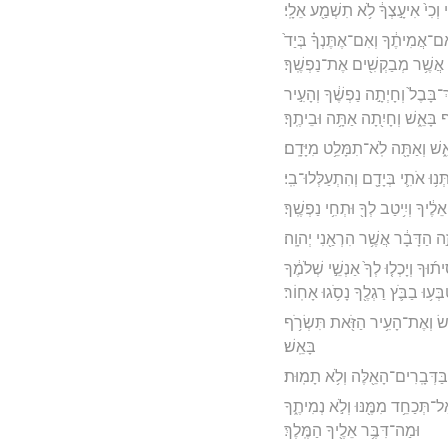
 וְכִי֙ אִיעָ֣צְךָ֔ לֹ֥א תִשְׁמַ֖ע אֵלָֽי׃
ִם־אֲמִיתֶ֔ךָ וְאִם־אֶתֶּנְךָ֗ בְּיַד֙
 אֲשֶׁ֥ר מְבַקְשִׁ֖ים אֶת־נַפְשֶֽׁךָ׃
בָּבֶל֙ וְחָיְתָ֣ה נַפְשֶׁ֔ךָ וְהָעִ֣יר
 בָּאֵ֑שׁ וְחָיִ֖תָה אַתָּ֥ה וּבֵיתֶֽךָ׃
ֵ֑שׁ וְאַתָּ֖ה לֹֽא־תִמָּלֵ֥ט מִיָּדָֽם׃
נ֥וּ אֹתִ֛י בְּיָדָ֖ם וְהִתְעַלְּלוּ־בִֽי׃
לֶ֔יךָ וְיִ֥יטַב לְךָ֖ וּתְחִ֥י נַפְשֶֽׁךָ׃
 הַדָּבָ֔ר אֲשֶׁ֥ר הִרְאַ֖נִי יְהוָֽה׃
ךָ וְיָכְל֤וּ לְךָ֙ אַנְשֵׁ֣י שְׁלֹמֶ֔ךָ
ְּע֥וּ בַבֹּ֛ץ רַגְלֶ֖ךָ נָסֹ֥גוּ אָחֽוֹר׃
פֵ֔שׂ וְאֶת־הָעִ֥יר הַזֹּ֖את תִּשְׂרֹ֥ף
בָּאֵֽשׁ׃
 בַּדְּבָֽרִים־הָאֵ֖לֶּה וְלֹ֥א תָמֽוּת׃
אַל־תְּכַחֵ֥ד מִמֶּ֖נּוּ וְלֹ֣א נְמִיתֶ֑ךָ
וּמַה־דִּבֶּ֥ר אֵלֶ֖יךָ הַמֶּֽלֶךְ׃