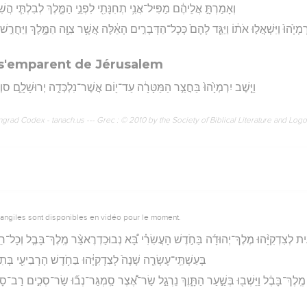
וְאָמַרְתָּ֣ אֲלֵיהֶ֔ם מַפִּיל־אֲנִ֥י תְחִנָּתִ֖י לִפְנֵ֣י הַמֶּ֑לֶךְ לְבִלְתִּ֧י הֲשִׁ
ְיָ֙הוּ֙ וַיִּשְׁאֲל֣וּ אֹת֔וֹ וַיַּגֵּ֤ד לָהֶם֙ כְּכָל־הַדְּבָרִ֣ים הָאֵ֔לֶּה אֲשֶׁ֥ר צִוָּ֖ה הַמֶּ֑לֶךְ וַיַּחֲרִ֣שׁוּ
 s'emparent de Jérusalem
וַיֵּ֤שֶׁב יִרְמְיָ֙הוּ֙ בַּחֲצַ֣ר הַמַּטָּרָ֔ה עַד־י֖וֹם אֲשֶׁר־נִלְכְּדָ֣ה יְרוּשָׁלִָ֑ם סוְהָ
rad Codex - tanach.us --- Grec : © 2010 by the Society of Biblical Literature and Log
vangiles sont disponibles en vidéo pour le moment.
ִית לְצִדְקִיָּ֨הוּ מֶלֶךְ־יְהוּדָ֜ה בַּחֹ֣דֶשׁ הָעֲשִׂרִ֗י בָּ֠א נְבוּכַדְרֶאצַּ֨ר מֶֽלֶךְ־בָּבֶ֤ל וְכָל־חֵילוֹ֙
בְּעַשְׁתֵּֽי־עֶשְׂרֵ֤ה שָׁנָה֙ לְצִדְקִיָּ֔הוּ בַּחֹ֥דֶשׁ הָרְבִיעִ֖י בְּ
רֵ֣י מֶֽלֶךְ־בָּבֶ֔ל וַיֵּשְׁב֖וּ בְּשַׁ֣עַר הַתָּ֑וֶךְ נֵרְגַ֣ל שַׂר־אֶ֠צֶר סַֽמְגַּר־נְב֞וּ שַׂר־סְכִ֣ים רַ
ו