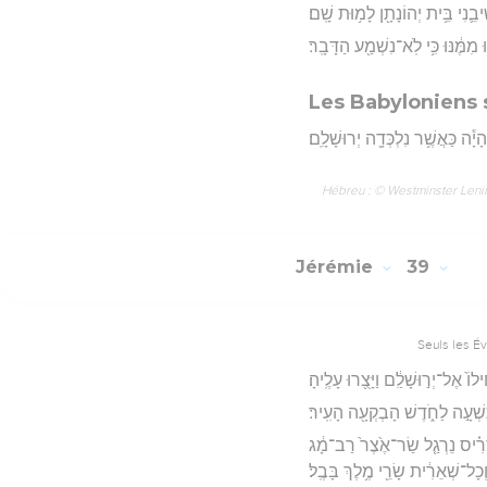
יבֵ֛נִי בֵּ֥ית יְהוֹנָתָ֖ן לָמ֥וּת שָֽׁם׃
 מִמֶּ֔נּוּ כִּ֥י לֹֽא־נִשְׁמַ֖ע הַדָּבָֽר׃
Les Babyloniens
יָ֕ה כַּאֲשֶׁ֥ר נִלְכְּדָ֖ה יְרוּשָׁלִָֽם׃
Hébreu : © Westminster Lening
Jérémie
39
Seuls les É
 אֶל־יְר֣וּשָׁלִַ֔ם וַיָּצֻ֖רוּ עָלֶֽיהָ׃
תִשְׁעָ֣ה לַחֹ֑דֶשׁ הָבְקְעָ֖ה הָעִֽיר׃
ב־סָרִ֗יס נֵרְגַ֤ל שַׂר־אֶ֙צֶר֙ רַב־מָ֔ג
ְכָל־שְׁאֵרִ֔ית שָׂרֵ֖י מֶ֥לֶךְ בָּבֶֽל׃