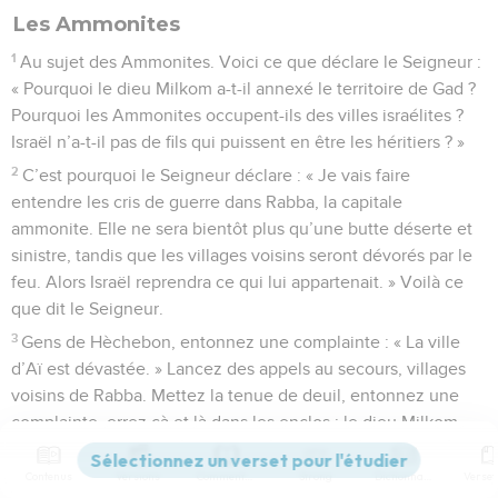
Les Ammonites
1
Au sujet des Ammonites. Voici ce que déclare le Seigneur :
« Pourquoi le dieu Milkom a-t-il annexé le territoire de Gad ?
Pourquoi les Ammonites occupent-ils des villes israélites ?
Israël n’a-t-il pas de fils qui puissent en être les héritiers ? »
2
C’est pourquoi le Seigneur déclare : « Je vais faire
entendre les cris de guerre dans Rabba, la capitale
ammonite. Elle ne sera bientôt plus qu’une butte déserte et
sinistre, tandis que les villages voisins seront dévorés par le
feu. Alors Israël reprendra ce qui lui appartenait. » Voilà ce
que dit le Seigneur.
3
Gens de Hèchebon, entonnez une complainte : « La ville
d’Aï est dévastée. » Lancez des appels au secours, villages
voisins de Rabba. Mettez la tenue de deuil, entonnez une
complainte, errez çà et là dans les enclos : le dieu Milkom
part en exil avec ses prêtres et avec ses princes.
Contenus
Versions
Commentaires
Strong
Dictionnaire
4
Ah, Rabba, fille rebelle ! tu te vantais de ta vallée, de ta