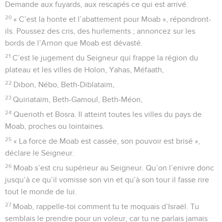
Demande aux fuyards, aux rescapés ce qui est arrivé.
20
« C’est la honte et l’abattement pour Moab », répondront-
ils. Poussez des cris, des hurlements ; annoncez sur les
bords de l’Arnon que Moab est dévasté.
21
C’est le jugement du Seigneur qui frappe la région du
plateau et les villes de Holon, Yahas, Méfaath,
22
Dibon, Nébo, Beth-Diblataïm,
23
Quiriataïm, Beth-Gamoul, Beth-Méon,
24
Querioth et Bosra. Il atteint toutes les villes du pays de
Moab, proches ou lointaines.
25
« La force de Moab est cassée, son pouvoir est brisé »,
déclare le Seigneur.
26
Moab s’est cru supérieur au Seigneur. Qu’on l’enivre donc
jusqu’à ce qu’il vomisse son vin et qu’à son tour il fasse rire
tout le monde de lui.
27
Moab, rappelle-toi comment tu te moquais d’Israël. Tu
semblais le prendre pour un voleur, car tu ne parlais jamais