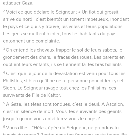
attaquer Gaza.
2
Voici ce que déclare le Seigneur : « Un flot qui grossit
arrive du nord ; c’est bientôt un torrent impétueux, inondant
le pays et ce qui s’y trouve, les villes et leurs populations.
Les gens se mettent à crier, tous les habitants du pays
entonnent une complainte.
3
On entend les chevaux frapper le sol de leurs sabots, le
grondement des chars, le fracas des roues. Les parents en
oublient leurs enfants, ils se tiennent là, les bras ballants.
4
C’est que le jour de la dévastation est venu pour tous les
Philistins, si bien qu’il ne reste personne pour aider Tyr et
Sidon. Le Seigneur ravage tout chez les Philistins, ces
survivants de l’île de Kaftor.
5
A Gaza, les têtes sont tondues, c’est le deuil. A Ascalon,
c’est un silence de mort. Vous, les survivants des géants,
jusqu’à quand vous entaillerez-vous le corps ?
6
Vous dites : “Hélas, épée du Seigneur, ne prendras-tu
jamais du repos ? Rentre dans ton fourreau, reste tranquille,