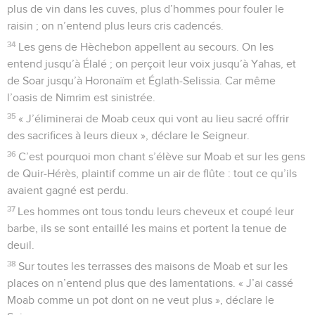
plus de vin dans les cuves, plus d’hommes pour fouler le
raisin ; on n’entend plus leurs cris cadencés.
34
Les gens de Hèchebon appellent au secours. On les
entend jusqu’à Élalé ; on perçoit leur voix jusqu’à Yahas, et
de Soar jusqu’à Horonaïm et Églath-Selissia. Car même
l’oasis de Nimrim est sinistrée.
35
« J’éliminerai de Moab ceux qui vont au lieu sacré offrir
des sacrifices à leurs dieux », déclare le Seigneur.
36
C’est pourquoi mon chant s’élève sur Moab et sur les gens
de Quir-Hérès, plaintif comme un air de flûte : tout ce qu’ils
avaient gagné est perdu.
37
Les hommes ont tous tondu leurs cheveux et coupé leur
barbe, ils se sont entaillé les mains et portent la tenue de
deuil.
38
Sur toutes les terrasses des maisons de Moab et sur les
places on n’entend plus que des lamentations. « J’ai cassé
Moab comme un pot dont on ne veut plus », déclare le