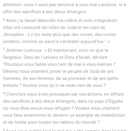
attention, vous n’avez pas renoncé à vous mal conduire, ni à
offrir des sacrifices à des dieux étrangers.
6
Alors j’ai laissé déborder ma colère et mon indignation ;
elles ont consumé les villes de Juda et les rues de
Jérusalem ; il n’en reste plus que des ruines, des ruines
sinistres, comme on peut le constater aujourd’hui.” »
7
Jérémie continua : « Et maintenant, voici ce que le
Seigneur, Dieu de l’univers et Dieu d’Israël, déclare :
“Pourquoi vous faites-vous tant de mal à vous-mêmes ?
Désirez-vous vraiment priver le peuple de Juda de ses
hommes, de ses femmes, de sa jeunesse et de ses petits
enfants ? Voulez-vous qu’il ne reste rien de vous ?
8
Cherchez-vous à me provoquer par vos actions, en offrant
des sacrifices à des dieux étrangers, dans ce pays d’Égypte
où vous êtes venus vous réfugier ? Voulez-vous vraiment
vous faire exterminer et devenir un exemple de malédiction
et de honte pour toutes les nations du monde ?
9
Avez-vous oublié tout le mal qui a été commis dans le pays