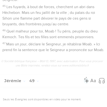
45
Les fuyards, à bout de forces, cherchent un abri dans
Hèchebon. Mais un feu jaillit de la ville ; du palais du roi
Sihon une flamme part dévorer le pays de ces gens si
bruyants, des frontières jusqu’au centre.
46
Quel malheur pour toi, Moab ! Tu péris, peuple du dieu
Kemoch. Tes fils et tes filles sont emmenés prisonniers.
47
Mais un jour, déclare le Seigneur, je rétablirai Moab. » Ici
prend fin la sentence que le Seigneur a prononcée sur Moab.
© Société biblique française – Bibli’O, 1997, avec autorisation. Pour vous procurer
une Bible imprimée, rendez-vous sur www.editionsbiblio.fr
Jérémie
49
Seuls les Évangiles sont disponibles en vidéo pour le moment.