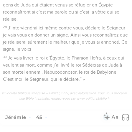
gens de Juda qui étaient venus se réfugier en Égypte
reconnaîtront si c’est ma parole ou si c’est la vôtre qui se
réalise.
29
J’interviendrai ici même contre vous, déclare le Seigneur ;
je vais vous en donner un signe. Ainsi vous reconnaîtrez que
je réaliserai sûrement le malheur que je vous ai annoncé. Ce
signe, le voici :
30
Je vais livrer le roi d’Égypte, le Pharaon Hofra, à ceux qui
veulent sa mort, comme j’ai livré le roi Sédécias de Juda à
son mortel ennemi, Nabucodonosor, le roi de Babylone.
C’est moi, le Seigneur, qui le déclare.” »
© Société biblique française – Bibli’O, 1997, avec autorisation. Pour vous procurer
une Bible imprimée, rendez-vous sur www.editionsbiblio.fr
Jérémie
45