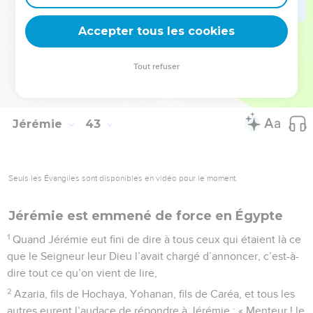
ou la peste, là même où vous aurez désiré aller vous
Accepter tous les cookies
réfugier ! »
© Société biblique française – Bibli’O, 1997, avec autorisation. Pour vous procurer
Tout refuser
une Bible imprimée, rendez-vous sur www.editionsbiblio.fr
Jérémie
43
Seuls les Évangiles sont disponibles en vidéo pour le moment.
Jérémie est emmené de force en Égypte
1
Quand Jérémie eut fini de dire à tous ceux qui étaient là ce
que le Seigneur leur Dieu l’avait chargé d’annoncer, c’est-à-
dire tout ce qu’on vient de lire,
2
Azaria, fils de Hochaya, Yohanan, fils de Caréa, et tous les
autres eurent l’audace de répondre à Jérémie : « Menteur ! le