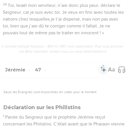
28
Toi, Israël mon serviteur, n’aie donc plus peur, déclare le
Seigneur, car je suis avec toi. Je veux en finir avec toutes les
nations chez lesquelles je t’ai dispersé, mais non pas avec
toi, bien que j’aie dû te corriger comme il fallait. Je ne
pouvais tout de même pas te traiter en innocent ! »
© Société biblique française – Bibli’O, 1997, avec autorisation. Pour vous procurer
une Bible imprimée, rendez-vous sur www.editionsbiblio.fr
Jérémie
47
Seuls les Évangiles sont disponibles en vidéo pour le moment.
Déclaration sur les Philistins
1
Parole du Seigneur que le prophète Jérémie reçut
concernant les Philistins. C’était avant que le Pharaon vienne