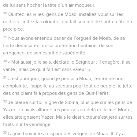
de lui sans hocher la tête d’un air moqueur.
28
Quittez les villes, gens de Moab, installez-vous sur les
rochers. Imitez la colombe, qui fait son nid de l’autre côté du
précipice.
29
Nous avons entendu parler de l’orgueil de Moab, de sa
fierté démesurée, de sa prétention hautaine, de son
arrogance, de son esprit de supériorité.
30
« Moi aussi je le sais, déclare le Seigneur : il exagère, il se
vante ; mais ce qu’il fait est sans valeur. »
31
C’est pourquoi, quand je pense à Moab, j’entonne une
complainte, j’appelle au secours pour tout ce peuple, je jette
des cris plaintifs à propos des gens de Quir-Hérès.
32
Je pleure sur toi, vigne de Sibma, plus que sur les gens de
Yazer. Tu avais allongé tes pousses au-delà de la mer Morte,
elles atteignaient Yazer. Mais le destructeur s’est jeté sur tes
fruits, sur ta vendange.
33
La joie bruyante a disparu des vergers de Moab. Il n’y a