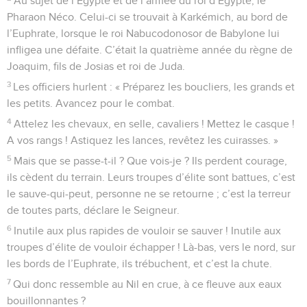
Au sujet de l’Égypte et de l’armée du roi d’Égypte, le
Pharaon Néco. Celui-ci se trouvait à Karkémich, au bord de
l’Euphrate, lorsque le roi Nabucodonosor de Babylone lui
infligea une défaite. C’était la quatrième année du règne de
Joaquim, fils de Josias et roi de Juda.
3
Les officiers hurlent : « Préparez les boucliers, les grands et
les petits. Avancez pour le combat.
4
Attelez les chevaux, en selle, cavaliers ! Mettez le casque !
A vos rangs ! Astiquez les lances, revêtez les cuirasses. »
5
Mais que se passe-t-il ? Que vois-je ? Ils perdent courage,
ils cèdent du terrain. Leurs troupes d’élite sont battues, c’est
le sauve-qui-peut, personne ne se retourne ; c’est la terreur
de toutes parts, déclare le Seigneur.
6
Inutile aux plus rapides de vouloir se sauver ! Inutile aux
troupes d’élite de vouloir échapper ! Là-bas, vers le nord, sur
les bords de l’Euphrate, ils trébuchent, et c’est la chute.
7
Qui donc ressemble au Nil en crue, à ce fleuve aux eaux
bouillonnantes ?