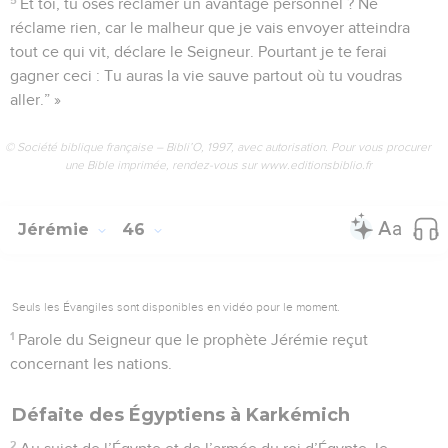
Et toi, tu oses réclamer un avantage personnel ? Ne
réclame rien, car le malheur que je vais envoyer atteindra
tout ce qui vit, déclare le Seigneur. Pourtant je te ferai
gagner ceci : Tu auras la vie sauve partout où tu voudras
aller.” »
© Société biblique française – Bibli’O, 1997, avec autorisation. Pour vous procurer
une Bible imprimée, rendez-vous sur www.editionsbiblio.fr
Jérémie
46
Seuls les Évangiles sont disponibles en vidéo pour le moment.
1
Parole du Seigneur que le prophète Jérémie reçut
concernant les nations.
Défaite des Égyptiens à Karkémich
2