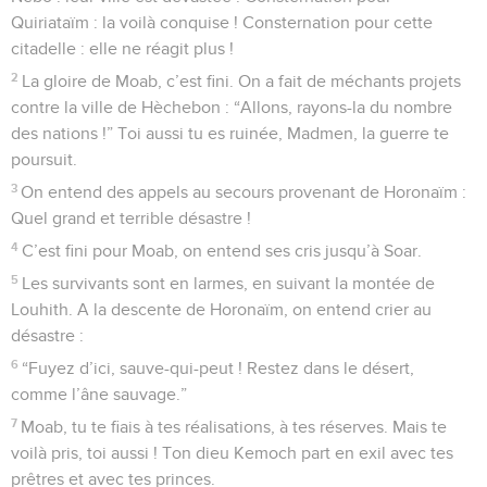
Quiriataïm : la voilà conquise ! Consternation pour cette
citadelle : elle ne réagit plus !
2
La gloire de Moab, c’est fini. On a fait de méchants projets
contre la ville de Hèchebon : “Allons, rayons-la du nombre
des nations !” Toi aussi tu es ruinée, Madmen, la guerre te
poursuit.
3
On entend des appels au secours provenant de Horonaïm :
Quel grand et terrible désastre !
4
C’est fini pour Moab, on entend ses cris jusqu’à Soar.
5
Les survivants sont en larmes, en suivant la montée de
Louhith. A la descente de Horonaïm, on entend crier au
désastre :
6
“Fuyez d’ici, sauve-qui-peut ! Restez dans le désert,
comme l’âne sauvage.”
7
Moab, tu te fiais à tes réalisations, à tes réserves. Mais te
voilà pris, toi aussi ! Ton dieu Kemoch part en exil avec tes
prêtres et avec tes princes.