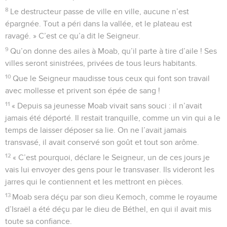
8
Le destructeur passe de ville en ville, aucune n’est
épargnée. Tout a péri dans la vallée, et le plateau est
ravagé. » C’est ce qu’a dit le Seigneur.
9
Qu’on donne des ailes à Moab, qu’il parte à tire d’aile ! Ses
villes seront sinistrées, privées de tous leurs habitants.
10
Que le Seigneur maudisse tous ceux qui font son travail
avec mollesse et privent son épée de sang !
11
« Depuis sa jeunesse Moab vivait sans souci : il n’avait
jamais été déporté. Il restait tranquille, comme un vin qui a le
temps de laisser déposer sa lie. On ne l’avait jamais
transvasé, il avait conservé son goût et tout son arôme.
12
« C’est pourquoi, déclare le Seigneur, un de ces jours je
vais lui envoyer des gens pour le transvaser. Ils videront les
jarres qui le contiennent et les mettront en pièces.
13
Moab sera déçu par son dieu Kemoch, comme le royaume
d’Israël a été déçu par le dieu de Béthel, en qui il avait mis
toute sa confiance.