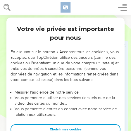
même façon je la laisserai déborder contre vous, si vous
allez en Égypte. Alors on vous citera comme exemple quand
on voudra prononcer une malédiction, ou mentionner
Français Courant
quelque chose d’horrible, de maudit ou de honteux ; et vous
Votre vie privée est importante
Jérémie
42
ne reverrez jamais plus ce pays.” »
pour nous
19
Jérémie ajouta : « C’est le Seigneur qui vous dit de ne pas
aller en Égypte, vous les derniers représentants de Juda.
En cliquant sur le bouton « Accepter tous les cookies », vous
Comprenez-le bien, je vous l’affirme solennellement
acceptez que TopChrétien utilise des traceurs (comme des
aujourd’hui.
cookies ou l'identifiant unique de votre compte utilisateur) et
traite vos données à caractère personnel (comme vos
20
Quand vous m’avez chargé de consulter le Seigneur votre
données de navigation et les informations renseignées dans
Dieu, et que vous m’avez demandé de le prier pour vous,
votre compte utilisateur) dans les buts suivants :
vous avez dit : “Fais-nous connaître exactement tout ce que
le Seigneur notre Dieu dira, et nous le ferons.” A ce moment-
Mesurer l'audience de notre service
Vous permettre d'utiliser des services tiers tels que de la
là, vous vous êtes engagés à la légère.
vidéo, des cartes du monde…
21
Aujourd’hui, en effet, je vous apporte la réponse du
Vous permettre d'entrer en contact avec notre service de
relation aux utilisateurs.
Seigneur notre Dieu, mais vous n’écoutez rien de ce qu’il
m’a chargé de vous répondre.
Choisir mes cookies
22
Eh bien, sachez que vous mourrez par la guerre, la famine