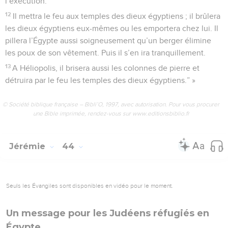
l’exécution.
12
Il mettra le feu aux temples des dieux égyptiens ; il brûlera
les dieux égyptiens eux-mêmes ou les emportera chez lui. Il
pillera l’Égypte aussi soigneusement qu’un berger élimine
les poux de son vêtement. Puis il s’en ira tranquillement.
13
A Héliopolis, il brisera aussi les colonnes de pierre et
détruira par le feu les temples des dieux égyptiens.” »
© Société biblique française – Bibli’O, 1997, avec autorisation. Pour vous procurer
une Bible imprimée, rendez-vous sur www.editionsbiblio.fr
Jérémie
44
Seuls les Évangiles sont disponibles en vidéo pour le moment.
Un message pour les Judéens réfugiés en
Égypte