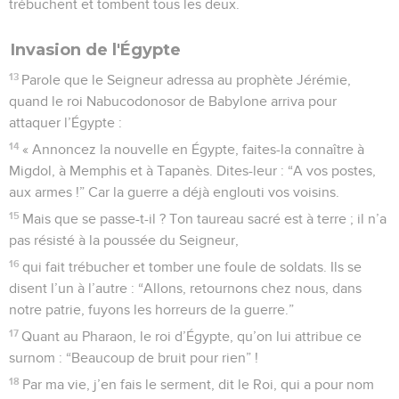
trébuchent et tombent tous les deux.
Invasion de l'Égypte
13
Parole que le Seigneur adressa au prophète Jérémie,
quand le roi Nabucodonosor de Babylone arriva pour
attaquer l’Égypte :
14
« Annoncez la nouvelle en Égypte, faites-la connaître à
Migdol, à Memphis et à Tapanès. Dites-leur : “A vos postes,
aux armes !” Car la guerre a déjà englouti vos voisins.
15
Mais que se passe-t-il ? Ton taureau sacré est à terre ; il n’a
pas résisté à la poussée du Seigneur,
16
qui fait trébucher et tomber une foule de soldats. Ils se
disent l’un à l’autre : “Allons, retournons chez nous, dans
notre patrie, fuyons les horreurs de la guerre.”
17
Quant au Pharaon, le roi d’Égypte, qu’on lui attribue ce
surnom : “Beaucoup de bruit pour rien” !
18
Par ma vie, j’en fais le serment, dit le Roi, qui a pour nom