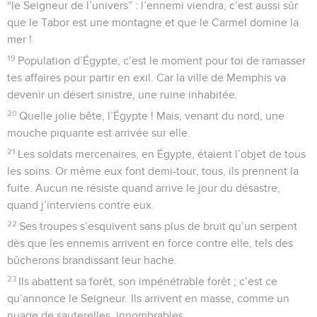
“le Seigneur de l’univers” : l’ennemi viendra, c’est aussi sûr
que le Tabor est une montagne et que le Carmel domine la
mer !
19
Population d’Égypte, c’est le moment pour toi de ramasser
tes affaires pour partir en exil. Car la ville de Memphis va
devenir un désert sinistre, une ruine inhabitée.
20
Quelle jolie bête, l’Égypte ! Mais, venant du nord, une
mouche piquante est arrivée sur elle.
21
Les soldats mercenaires, en Égypte, étaient l’objet de tous
les soins. Or même eux font demi-tour, tous, ils prennent la
fuite. Aucun ne résiste quand arrive le jour du désastre,
quand j’interviens contre eux.
22
Ses troupes s’esquivent sans plus de bruit qu’un serpent
dès que les ennemis arrivent en force contre elle, tels des
bûcherons brandissant leur hache.
23
Ils abattent sa forêt, son impénétrable forêt ; c’est ce
qu’annonce le Seigneur. Ils arrivent en masse, comme un
nuage de sauterelles, innombrables.