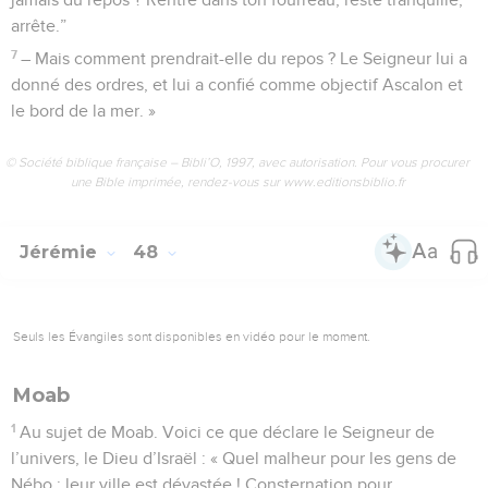
arrête.”
7
– Mais comment prendrait-elle du repos ? Le Seigneur lui a
donné des ordres, et lui a confié comme objectif Ascalon et
le bord de la mer. »
© Société biblique française – Bibli’O, 1997, avec autorisation. Pour vous procurer
une Bible imprimée, rendez-vous sur www.editionsbiblio.fr
Jérémie
48
Seuls les Évangiles sont disponibles en vidéo pour le moment.
Moab
1
Au sujet de Moab. Voici ce que déclare le Seigneur de
l’univers, le Dieu d’Israël : « Quel malheur pour les gens de
Nébo : leur ville est dévastée ! Consternation pour