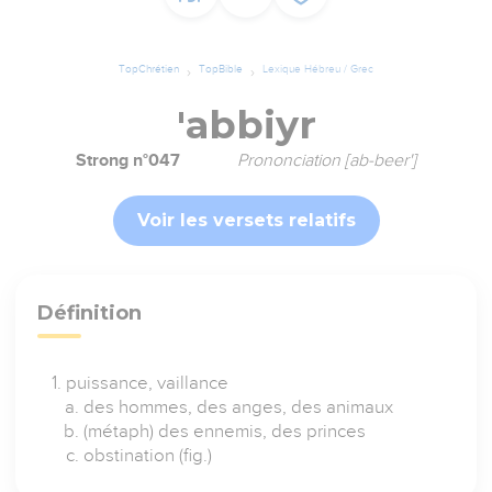
TopChrétien
TopBible
Lexique Hébreu / Grec
'abbiyr
Strong n°047
Prononciation [ab-beer']
Voir les versets relatifs
Définition
puissance, vaillance
des hommes, des anges, des animaux
(métaph) des ennemis, des princes
obstination (fig.)