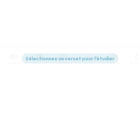
Contenus
Versions
Commentaires
Strong
Dictionnaire
Paramètres de lecture
Afficher les numéros de versets
Mode dyslexique
Désactivé
Simple
Coul
eur