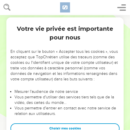
Votre vie privée est importante
pour nous
NE MANQUEZ PAS L’ÉVÉNEMENT
En cliquant sur le bouton « Accepter tous les cookies », vous
DE L’ANNÉE !
acceptez que TopChrétien utilise des traceurs (comme des
cookies ou l'identifiant unique de votre compte utilisateur) et
ET SI LEURS ERREURS POUVAIENT VOUS ÉVITER LES
traite vos données à caractère personnel (comme vos
VOTRES ?
données de navigation et les informations renseignées dans
votre compte utilisateur) dans les buts suivants :
On admire souvent les leaders pour leurs réussites, leur impact,
leur foi ou leur vision. Mais on voit moins les doutes, les erreurs
Mesurer l'audience de notre service
Vous permettre d'utiliser des services tiers tels que de la
et les saisons difficiles qu'ils ont traversés, alors même que ce
vidéo, des cartes du monde…
sont elles qui les ont façonnés.
Vous permettre d'entrer en contact avec notre service de
relation aux utilisateurs.
Dans cette conférence, leaders, entrepreneurs, et responsables
reviennent sur les erreurs marquantes de leur parcours et les
clés pour avancer avec plus de sagesse afin que leurs erreurs
Choisir mes cookies