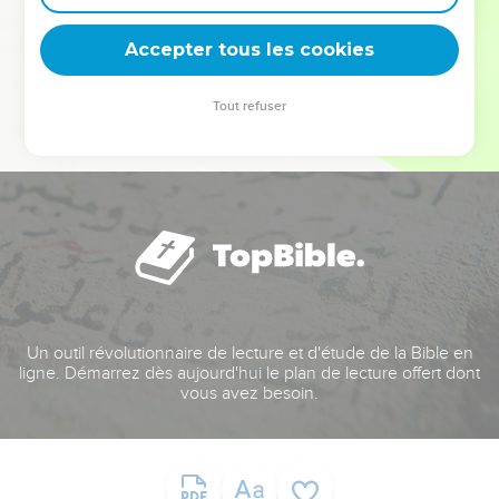
deviennent vos tremplins. Que vous guidiez un ministère, une
équipe, un groupe ou une famille, leur expérience est faite
Accepter tous les cookies
pour vous.
Tout refuser
Je découvre l’événement
Un outil révolutionnaire de lecture et d'étude de la Bible en
ligne. Démarrez dès aujourd'hui le plan de lecture offert dont
vous avez besoin.