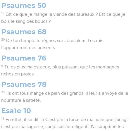
Psaumes 50
13
Est-ce que je mange la viande des taureaux ? Est-ce que je
bois le sang des boucs ?
Psaumes 68
30
De ton temple tu règnes sur Jérusalem. Les rois
t’apporteront des présents.
Psaumes 76
5
Tu es plus majestueux, plus puissant que les montagnes
riches en proies.
Psaumes 78
25
Ils ont tous mangé ce pain des grands, il leur a envoyé de la
nourriture à satiété.
Esaïe 10
13
En effet, il se dit : « C'est par la force de ma main que j'ai agi,
c'est par ma sagesse, car je suis intelligent. J'ai supprimé les