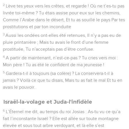
2
Lève tes yeux vers les crêtes, et regarde ! Où ne t’es-tu pas
livrée toi-même ? Tu étais assise pour eux sur les chemins,
Comme l’Arabe dans le désert, Et tu as souillé le pays Par tes
prostitutions et par ton inconduite
3
Aussi les ondées ont-elles été retenues, Il n’y a pas eu de
pluie printanière ; Mais tu avais le front d’une femme
prostituée, Tu n’acceptais pas d’être confuse.
4
A partir de maintenant, n’est-ce-pas ? Tu cries vers moi :
Mon père ! Tu as été le confident de ma jeunesse !
5
Gardera-t-il à toujours (sa colère) ? La conservera-t-il à
jamais ? Voilà ce que tu disais, Mais tu as fait le mal Et tu en
avais le pouvoir.
Israël-la-volage et Juda-l'infidèle
6
L’Éternel me dit, au temps du roi Josias : As-tu vu ce qu’a
fait l’inconstante Israël ? Elle est allée sur toute montagne
élevée et sous tout arbre verdoyant, et là elle s’est