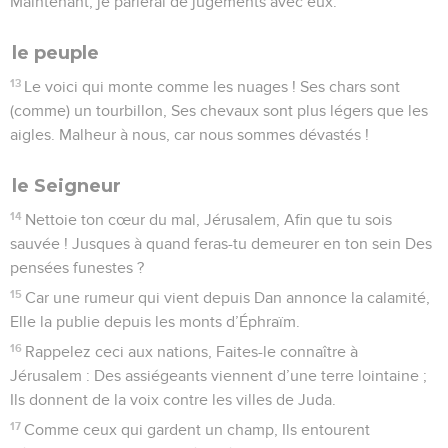
Maintenant, je parlerai de jugements avec eux.
le peuple
13
Le voici qui monte comme les nuages ! Ses chars sont
(comme) un tourbillon, Ses chevaux sont plus légers que les
aigles. Malheur à nous, car nous sommes dévastés !
le Seigneur
14
Nettoie ton cœur du mal, Jérusalem, Afin que tu sois
sauvée ! Jusques à quand feras-tu demeurer en ton sein Des
pensées funestes ?
15
Car une rumeur qui vient depuis Dan annonce la calamité,
Elle la publie depuis les monts d’Éphraïm.
16
Rappelez ceci aux nations, Faites-le connaître à
Jérusalem : Des assiégeants viennent d’une terre lointaine ;
Ils donnent de la voix contre les villes de Juda.
17
Comme ceux qui gardent un champ, Ils entourent