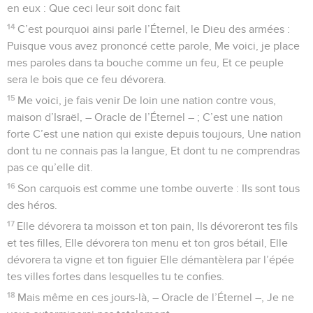
en eux : Que ceci leur soit donc fait
14
C’est pourquoi ainsi parle l’Éternel, le Dieu des armées :
Puisque vous avez prononcé cette parole, Me voici, je place
mes paroles dans ta bouche comme un feu, Et ce peuple
sera le bois que ce feu dévorera.
15
Me voici, je fais venir De loin une nation contre vous,
maison d’Israël, – Oracle de l’Éternel – ; C’est une nation
forte C’est une nation qui existe depuis toujours, Une nation
dont tu ne connais pas la langue, Et dont tu ne comprendras
pas ce qu’elle dit.
16
Son carquois est comme une tombe ouverte : Ils sont tous
des héros.
17
Elle dévorera ta moisson et ton pain, Ils dévoreront tes fils
et tes filles, Elle dévorera ton menu et ton gros bétail, Elle
dévorera ta vigne et ton figuier Elle démantèlera par l’épée
tes villes fortes dans lesquelles tu te confies.
18
Mais même en ces jours-là, – Oracle de l’Éternel –, Je ne