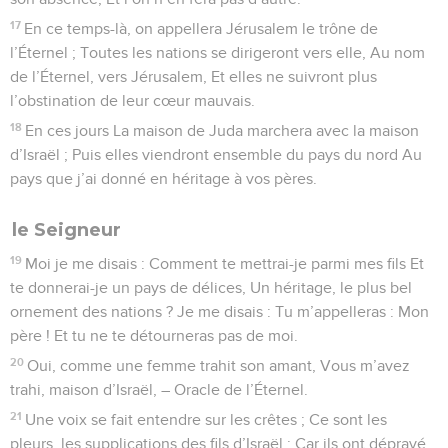
17
En ce temps-là, on appellera Jérusalem le trône de
l’Éternel ; Toutes les nations se dirigeront vers elle, Au nom
de l’Éternel, vers Jérusalem, Et elles ne suivront plus
l’obstination de leur cœur mauvais.
18
En ces jours La maison de Juda marchera avec la maison
d’Israël ; Puis elles viendront ensemble du pays du nord Au
pays que j’ai donné en héritage à vos pères.
le Seigneur
19
Moi je me disais : Comment te mettrai-je parmi mes fils Et
te donnerai-je un pays de délices, Un héritage, le plus bel
ornement des nations ? Je me disais : Tu m’appelleras : Mon
père ! Et tu ne te détourneras pas de moi.
20
Oui, comme une femme trahit son amant, Vous m’avez
trahi, maison d’Israël, – Oracle de l’Éternel.
21
Une voix se fait entendre sur les crêtes ; Ce sont les
pleurs, les supplications des fils d’Israël ; Car ils ont dépravé