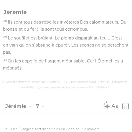
Jérémie
28
Ils sont tous des rebelles invétérés Des calomniateurs, Du
bronze et du fer ; Ils sont tous corrompus.
29
Le soufflet est brûlant, Le plomb disparaît au feu... C’est
en vain qu’on s’obstine à épurer, Les scories ne se détachent
pas.
30
On les appelle de l’argent méprisable, Car l’Éternel les a
méprisés.
© Société biblique française – Bibli’O, 1978, avec autorisation. Pour vous procurer
une Bible imprimée, rendez-vous sur www.editionsbiblio.fr
Jérémie
7
Seuls les Évangiles sont disponibles en vidéo pour le moment.