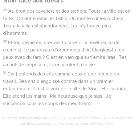
Sion face aux tueurs
29
Au bruit des cavaliers et des archers, Toute la ville est en
fuite ; On entre dans les taillis, On monte sur les rochers ;
Toute la ville est abandonnée, Il ne s’y trouve plus
d’habitants.
30
Et toi, dévastée, que vas-tu faire ? Te revêtiras-tu de
cramoisi, Te pareras-tu d’ornements d’or, Élargiras-tu tes
yeux avec du fard ? C’est en vain que tu t’embelliras ; Tes
amants te méprisent, Ils en veulent à ta vie.
31
Car j’entends des cris comme ceux d’une femme en
travail, Des cris d’angoisse comme dans un premier
enfantement. C’est la voix de la fille de Sion : Elle soupire,
Elle étend les mains : Malheureuse que je suis ! Je
succombe sous les coups des meurtriers.
© Société biblique française – Bibli’O, 1978, avec autorisation. Pour vous procurer
une Bible imprimée, rendez-vous sur www.editionsbiblio.fr