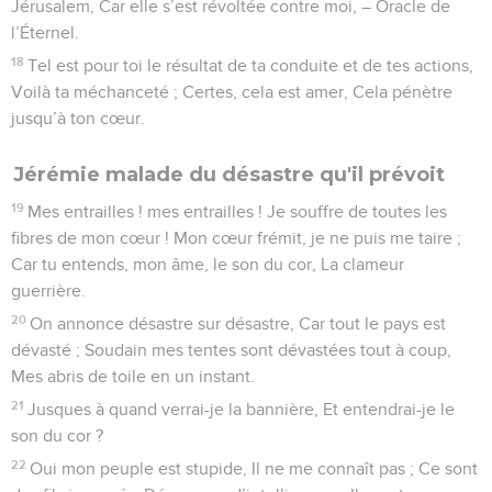
Jérusalem, Car elle s’est révoltée contre moi, – Oracle de
l’Éternel.
18
Tel est pour toi le résultat de ta conduite et de tes actions,
Voilà ta méchanceté ; Certes, cela est amer, Cela pénètre
jusqu’à ton cœur.
Jérémie malade du désastre qu'il prévoit
19
Mes entrailles ! mes entrailles ! Je souffre de toutes les
fibres de mon cœur ! Mon cœur frémit, je ne puis me taire ;
Car tu entends, mon âme, le son du cor, La clameur
guerrière.
20
On annonce désastre sur désastre, Car tout le pays est
dévasté ; Soudain mes tentes sont dévastées tout à coup,
Mes abris de toile en un instant.
21
Jusques à quand verrai-je la bannière, Et entendrai-je le
son du cor ?
22
Oui mon peuple est stupide, Il ne me connaît pas ; Ce sont