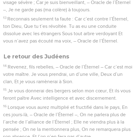
visage sévère ; Car je suis bienveillant, – Oracle de l’Éternel
–, Je ne garde pas (ma colère) à toujours.
13
Reconnais seulement ta faute : Car c’est contre l’Éternel,
ton Dieu, Que tu t’es révoltée. Tu as eu une conduite
dissolue avec les étrangers Sous tout arbre verdoyant Et
vous n’avez pas écouté ma voix, – Oracle de l’Éternel.
Le retour des Judéens
14
Revenez, fils rebelles, – Oracle de l’Éternel – Car c’est moi
votre maître. Je vous prendrai, un d’une ville, Deux d’un
clan, Et je vous ramènerai à Sion.
15
Je vous donnerai des bergers selon mon cœur, Et ils vous
feront paître Avec intelligence et avec discernement.
16
Lorsque vous aurez multiplié et fructifié dans le pays, En
ces jours-là, – Oracle de l’Éternel –, On ne parlera plus de
l’arche de l’alliance de l’Éternel ; Elle ne viendra plus à la
pensée ; On ne la mentionnera plus, On ne remarquera plus
son absence, Et l’on n’en fera pas d’autre.