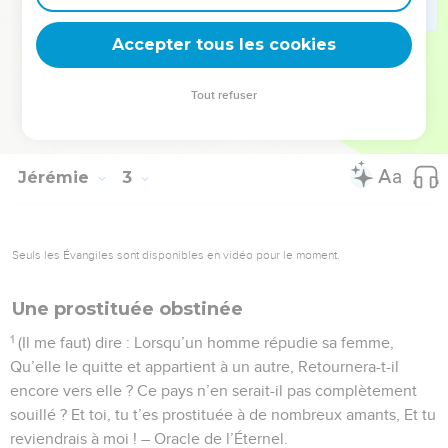
rejette ceux en qui tu te confies, Et tu n’auras pas de succès
Accepter tous les cookies
auprès d’eux.
© Société biblique française – Bibli’O, 1978, avec autorisation. Pour vous procurer
Tout refuser
une Bible imprimée, rendez-vous sur www.editionsbiblio.fr
Jérémie
3
Seuls les Évangiles sont disponibles en vidéo pour le moment.
Une prostituée obstinée
1
(Il me faut) dire : Lorsqu’un homme répudie sa femme,
Qu’elle le quitte et appartient à un autre, Retournera-t-il
encore vers elle ? Ce pays n’en serait-il pas complètement
souillé ? Et toi, tu t’es prostituée à de nombreux amants, Et tu
reviendrais à moi ! – Oracle de l’Éternel.