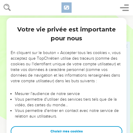
pays de ténèbres ? Pourquoi mon peuple dit-il : Nous
sommes libres, Nous ne voulons pas revenir à toi ?
32
La jeune fille oublie-t-elle sa parure, La fiancée sa
Segond 1978 (Colombe)
ceinture ? Or, mon peuple m’a oublié Depuis des jours sans
Votre vie privée est importante
Jérémie
2
nombre.
pour nous
33
Comme tu es habile dans ta conduite Pour rechercher
l’amour ! Du même coup tu as fait de ta conduite mauvaise
En cliquant sur le bouton « Accepter tous les cookies », vous
un enseignement.
acceptez que TopChrétien utilise des traceurs (comme des
34
C’est jusque sur les pans (de ton habit) que se trouve Le
cookies ou l'identifiant unique de votre compte utilisateur) et
traite vos données à caractère personnel (comme vos
sang de pauvres innocents, Que tu n’as pas surpris en
données de navigation et les informations renseignées dans
flagrant délit.
votre compte utilisateur) dans les buts suivants :
35
Mais à tout cela, tu réponds : Oui, je suis innocente ! Que
sa colère se détourne de moi ! Me voici ! je vais te traîner en
Mesurer l'audience de notre service
Vous permettre d'utiliser des services tiers tels que de la
justice, Parce que tu dis : Je n’ai pas péché.
vidéo, des cartes du monde…
36
Pourquoi couvrir tant de distance Pour changer ton
Vous permettre d'entrer en contact avec notre service de
relation aux utilisateurs.
chemin ? Tu auras honte aussi de l’Égypte, Comme tu as eu
honte de l’Assyrie.
Choisir mes cookies
37
De là aussi tu sortiras, Les mains sur la tête Car l’Éternel