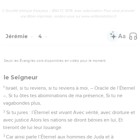
© Société biblique française – Bibli’O, 1978, avec autorisation. Pour vous procurer
une Bible imprimée, rendez-vous sur www.editionsbiblio.fr
Jérémie
4
Seuls les Évangiles sont disponibles en vidéo pour le moment.
le Seigneur
1
Israël, si tu reviens, si tu reviens à moi, – Oracle de l’Éternel
–, Si tu ôtes tes abominations de ma présence, Si tu ne
vagabondes plus,
2
Si tu jures : l’Éternel est vivant Avec vérité, avec droiture et
avec justice Alors les nations se diront bénies en lui, Et
tireront de lui leur louange.
3
Car ainsi parle l’Éternel aux hommes de Juda et à