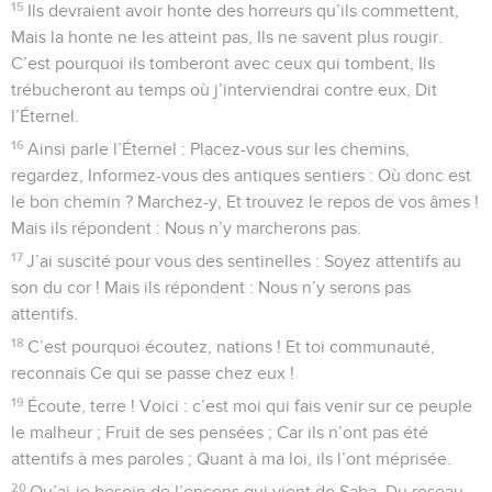
15
Ils devraient avoir honte des horreurs qu’ils commettent,
Mais la honte ne les atteint pas, Ils ne savent plus rougir.
C’est pourquoi ils tomberont avec ceux qui tombent, Ils
trébucheront au temps où j’interviendrai contre eux, Dit
l’Éternel.
16
Ainsi parle l’Éternel : Placez-vous sur les chemins,
regardez, Informez-vous des antiques sentiers : Où donc est
le bon chemin ? Marchez-y, Et trouvez le repos de vos âmes !
Mais ils répondent : Nous n’y marcherons pas.
17
J’ai suscité pour vous des sentinelles : Soyez attentifs au
son du cor ! Mais ils répondent : Nous n’y serons pas
attentifs.
18
C’est pourquoi écoutez, nations ! Et toi communauté,
reconnais Ce qui se passe chez eux !
19
Écoute, terre ! Voici : c’est moi qui fais venir sur ce peuple
le malheur ; Fruit de ses pensées ; Car ils n’ont pas été
attentifs à mes paroles ; Quant à ma loi, ils l’ont méprisée.
20
Qu’ai-je besoin de l’encens qui vient de Saba, Du roseau