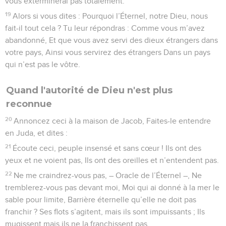
vous exterminerai pas totalement.
19
Alors si vous dites : Pourquoi l’Éternel, notre Dieu, nous
fait-il tout cela ? Tu leur répondras : Comme vous m’avez
abandonné, Et que vous avez servi des dieux étrangers dans
votre pays, Ainsi vous servirez des étrangers Dans un pays
qui n’est pas le vôtre.
Quand l'autorité de Dieu n'est plus
reconnue
20
Annoncez ceci à la maison de Jacob, Faites-le entendre
en Juda, et dites :
21
Écoute ceci, peuple insensé et sans cœur ! Ils ont des
yeux et ne voient pas, Ils ont des oreilles et n’entendent pas.
22
Ne me craindrez-vous pas, – Oracle de l’Éternel –, Ne
tremblerez-vous pas devant moi, Moi qui ai donné à la mer le
sable pour limite, Barrière éternelle qu’elle ne doit pas
franchir ? Ses flots s’agitent, mais ils sont impuissants ; Ils
mugissent mais ils ne la franchissent pas.