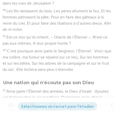
dans les rues de Jérusalem ?
18
Les fils ramassent du bois, Les pères allument le feu, Et les
femmes pétrissent la pâte, Pour en faire des gâteaux à la
reine du ciel, Et pour faire des libations à d’autres dieux, Afin
de m’irriter.
19
Est-ce moi qu’ils irritent, – Oracle de l’Éternel –, N’est-ce
pas eux-mêmes, A leur propre honte ?
20
C’est pourquoi ainsi parle le Seigneur, l’Éternel : Voici que
ma colère, ma fureur se répand sur ce lieu, Sur les hommes
et sur les bêtes, Sur les arbres de la campagne et sur le fruit
du sol ; Elle brûlera sans plus s’éteindre.
Une nation qui n'écoute pas son Dieu
21
Ainsi parle l’Éternel des armées, le Dieu d’Israël : Ajoutez
vos holocaustes à vos sacrifices, Et mangez-en la chair !
22
Car je n’ai point parlé avec vos pères Et je ne leur ai
Contenus
Versions
Commentaires
Strong
Dictionnaire
donné aucun ordre, Le jour où je les ai fait sortir du pays