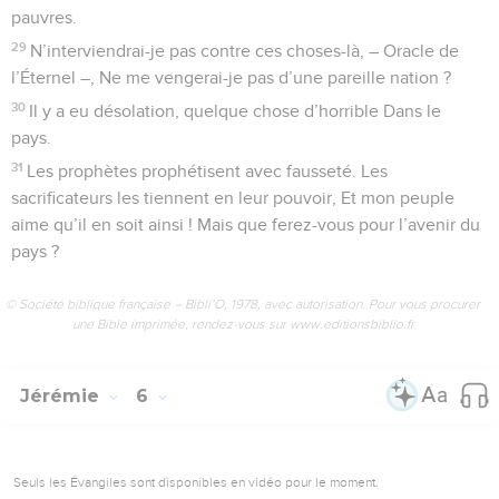
pauvres.
29
N’interviendrai-je pas contre ces choses-là, – Oracle de
l’Éternel –, Ne me vengerai-je pas d’une pareille nation ?
30
Il y a eu désolation, quelque chose d’horrible Dans le
pays.
31
Les prophètes prophétisent avec fausseté. Les
sacrificateurs les tiennent en leur pouvoir, Et mon peuple
aime qu’il en soit ainsi ! Mais que ferez-vous pour l’avenir du
pays ?
© Société biblique française – Bibli’O, 1978, avec autorisation. Pour vous procurer
une Bible imprimée, rendez-vous sur www.editionsbiblio.fr
Jérémie
6
Seuls les Évangiles sont disponibles en vidéo pour le moment.