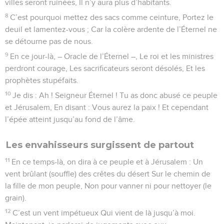
villes seront ruinées, Il n’y aura plus d’habitants.
8
C’est pourquoi mettez des sacs comme ceinture, Portez le
deuil et lamentez-vous ; Car la colère ardente de l’Éternel ne
se détourne pas de nous.
9
En ce jour-là, – Oracle de l’Éternel –, Le roi et les ministres
perdront courage, Les sacrificateurs seront désolés, Et les
prophètes stupéfaits.
10
Je dis : Ah ! Seigneur Éternel ! Tu as donc abusé ce peuple
et Jérusalem, En disant : Vous aurez la paix ! Et cependant
l’épée atteint jusqu’au fond de l’âme.
Les envahisseurs surgissent de partout
11
En ce temps-là, on dira à ce peuple et à Jérusalem : Un
vent brûlant (souffle) des crêtes du désert Sur le chemin de
la fille de mon peuple, Non pour vanner ni pour nettoyer (le
grain).
12
C’est un vent impétueux Qui vient de là jusqu’à moi.