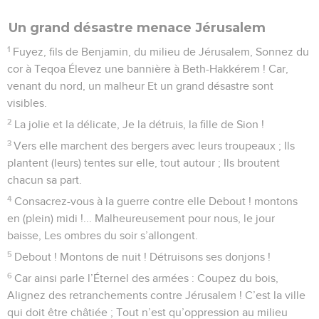
Un grand désastre menace Jérusalem
1
Fuyez, fils de Benjamin, du milieu de Jérusalem, Sonnez du
cor à Teqoa Élevez une bannière à Beth-Hakkérem ! Car,
venant du nord, un malheur Et un grand désastre sont
visibles.
2
La jolie et la délicate, Je la détruis, la fille de Sion !
3
Vers elle marchent des bergers avec leurs troupeaux ; Ils
plantent (leurs) tentes sur elle, tout autour ; Ils broutent
chacun sa part.
4
Consacrez-vous à la guerre contre elle Debout ! montons
en (plein) midi !... Malheureusement pour nous, le jour
baisse, Les ombres du soir s’allongent.
5
Debout ! Montons de nuit ! Détruisons ses donjons !
6
Car ainsi parle l’Éternel des armées : Coupez du bois,
Alignez des retranchements contre Jérusalem ! C’est la ville
qui doit être châtiée ; Tout n’est qu’oppression au milieu