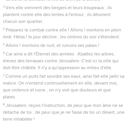
3
Vers elle viennent des bergers et leurs troupeaux ; ils
plantent contre elle des tentes à l'entour ; ils dévorent
chacun son quartier.
4
Préparez le combat contre elle ! Allons ! montons en plein
midi. Hélas ! le jour décline ; les ombres du soir s'étendent.
5
Allons ! montons de nuit, et ruinons ses palais !
6
Car ainsi a dit l'Éternel des armées : Abattez les arbres,
élevez des terrasses contre Jérusalem. C'est ici la ville qui
doit être châtiée. Il n'y a qu'oppression au milieu d'elle.
7
Comme un puits fait sourdre ses eaux, ainsi fait-elle jaillir sa
malice. On n'entend continuellement en elle, devant moi,
que violence et ruine ; on n'y voit que douleurs et que
plaies.
8
Jérusalem, reçois l'instruction, de peur que mon âme ne se
détache de toi ; de peur que je ne fasse de toi un désert, une
terre inhabitée !