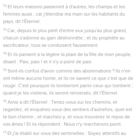
12
Et leurs maisons passeront à d'autres, les champs et les
femmes aussi ; car j'étendrai ma main sur les habitants du
pays, dit l'Éternel.
13
Car, depuis le plus petit d'entre eux jusqu'au plus grand,
chacun s'adonne au gain déshonnête ; et du prophète au
sacrificateur, tous se conduisent faussement.
14
Et ils pansent à la légère la plaie de la fille de mon peuple,
disant : Paix, paix ! et il n'y a point de paix.
15
Sont-ils confus d'avoir commis des abominations ? Ils n'en
ont même aucune honte, et ils ne savent ce que c'est que de
rougir. C'est pourquoi ils tomberont parmi ceux qui tombent ;
quand je les visiterai, ils seront renversés, dit l'Éternel.
16
Ainsi a dit l'Éternel : Tenez-vous sur les chemins, et
regardez, et enquérez-vous des sentiers d'autrefois, quel est
le bon chemin ; et marchez-y, et vous trouverez le repos de
vos âmes ! Et ils répondent : Nous n'y marcherons point.
17
Et j'ai établi sur vous des sentinelles : Soyez attentifs au