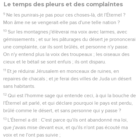
Le temps des pleurs et des complaintes
9
Ne les punirais-je pas pour ces choses-là, dit l'Éternel ?
Mon âme ne se vengerait-elle pas d'une telle nation ?
10
Sur les montagnes j'élèverai ma voix avec larmes, avec
gémissements ; et sur les pâturages du désert je prononcerai
une complainte, car ils sont brûlés, et personne n'y passe.
On n'y entend plus la voix des troupeaux ; les oiseaux des
cieux et le bétail se sont enfuis ; ils ont disparu.
11
Et je réduirai Jérusalem en monceaux de ruines, en
repaires de chacals ; et je ferai des villes de Juda un désert
sans habitants.
12
Qui est l'homme sage qui entende ceci, à qui la bouche de
l'Éternel ait parlé, et qui déclare pourquoi le pays est perdu,
brûlé comme le désert, et sans personne qui y passe ?
13
L'Éternel a dit : C'est parce qu'ils ont abandonné ma loi,
que j'avais mise devant eux, et qu'ils n'ont pas écouté ma
voix et ne l'ont pas suivie ;