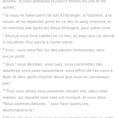
actions ; si vous pratiquez la justice envers les uns et les
autres ;
6
Si vous ne faites point de tort à l'étranger, à l'orphelin, à la
veuve, et ne répandez point en ce lieu le sang innocent, et
ne marchez pas après les dieux étrangers, pour votre ruine ;
7
Alors je vous ferai habiter en ce lieu, au pays que j'ai donné
à vos pères, d'un siècle à l'autre siècle.
8
Voici, vous vous fiez sur des paroles trompeuses, sans
aucun profit.
9
Quoi ! vous dérobez, vous tuez, vous commettez des
adultères, vous jurez faussement, vous offrez de l'en-cens à
Baal, et allez après d'autres dieux que vous ne connaissez
pas !
10
Puis vous venez vous présenter devant moi, dans cette
maison, sur laquelle mon nom est invoqué, et vous dites :
"Nous sommes délivrés..." pour faire toutes ces
abominations-là !
11
N'est-elle plus à vos yeux qu'une caverne de voleurs, cette