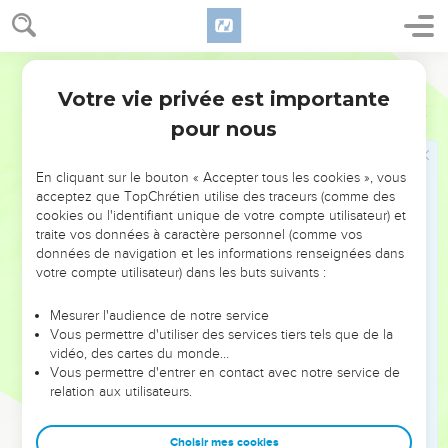
23
Mais ce peuple a un coeur rétif et rebelle ; ils reculent, ils
s'en vont ;
24
Ils ne disent pas dans leur coeur : Craignons donc
Ostervald
l'Éternel, notre Dieu, qui donne la pluie de la première et de
Votre vie privée est importante
Jérémie
5
la dernière saison, et nous garde les semaines ordonnées
pour nous
pour la moisson.
25
Vos iniquités ont détourné tout cela ; vos péchés
En cliquant sur le bouton « Accepter tous les cookies », vous
retiennent loin de vous le bien.
acceptez que TopChrétien utilise des traceurs (comme des
26
cookies ou l'identifiant unique de votre compte utilisateur) et
Car il s'est trouvé dans mon peuple des méchants, qui
traite vos données à caractère personnel (comme vos
épient comme l'oiseleur qui tend des lacets ; ils dressent des
données de navigation et les informations renseignées dans
pièges mortels, et prennent des hommes.
votre compte utilisateur) dans les buts suivants :
27
Comme une cage est remplie d'oiseaux, ainsi leurs
Mesurer l'audience de notre service
maisons sont remplies de fraude ; aussi sont-ils devenus
Vous permettre d'utiliser des services tiers tels que de la
grands et riches.
vidéo, des cartes du monde…
28
Vous permettre d'entrer en contact avec notre service de
Ils sont engraissés, ils sont brillants ; ils ont surpassé tout
relation aux utilisateurs.
mal, ils ne jugent point la cause, la cause de l'orphelin, et ils
prospèrent ; ils ne font pas droit aux pauvres.
Choisir mes cookies
29