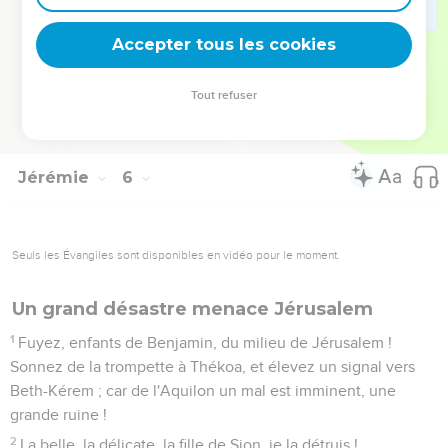
Ne punirais-je point ces choses-là, dit l'Éternel ? mon âme
ne se vengerait-elle pas d'une telle nation ?
Accepter tous les cookies
30
Une chose étonnante, horrible, se fait dans le pays :
31
Les prophètes prophétisent le mensonge, et les
Tout refuser
sacrificateurs dominent par leur moyen, et mon peuple a pris
plaisir à cela ! Que ferez-vous donc quand viendra la fin ?
Jérémie
6
Seuls les Évangiles sont disponibles en vidéo pour le moment.
Un grand désastre menace Jérusalem
1
Fuyez, enfants de Benjamin, du milieu de Jérusalem !
Sonnez de la trompette à Thékoa, et élevez un signal vers
Beth-Kérem ; car de l'Aquilon un mal est imminent, une
grande ruine !
2
La belle, la délicate, la fille de Sion, je la détruis !