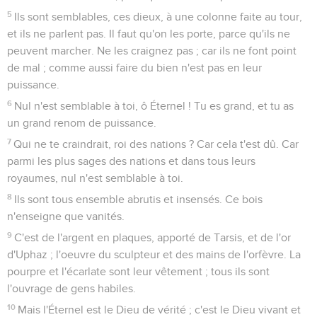
5
Ils sont semblables, ces dieux, à une colonne faite au tour,
et ils ne parlent pas. Il faut qu'on les porte, parce qu'ils ne
peuvent marcher. Ne les craignez pas ; car ils ne font point
de mal ; comme aussi faire du bien n'est pas en leur
puissance.
6
Nul n'est semblable à toi, ô Éternel ! Tu es grand, et tu as
un grand renom de puissance.
7
Qui ne te craindrait, roi des nations ? Car cela t'est dû. Car
parmi les plus sages des nations et dans tous leurs
royaumes, nul n'est semblable à toi.
8
Ils sont tous ensemble abrutis et insensés. Ce bois
n'enseigne que vanités.
9
C'est de l'argent en plaques, apporté de Tarsis, et de l'or
d'Uphaz ; l'oeuvre du sculpteur et des mains de l'orfèvre. La
pourpre et l'écarlate sont leur vêtement ; tous ils sont
l'ouvrage de gens habiles.
10
Mais l'Éternel est le Dieu de vérité ; c'est le Dieu vivant et