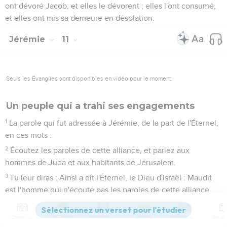
ont dévoré Jacob, et elles le dévorent ; elles l'ont consumé,
et elles ont mis sa demeure en désolation.
Jérémie
11
Seuls les Évangiles sont disponibles en vidéo pour le moment.
Un peuple qui a trahi ses engagements
1
La parole qui fut adressée à Jérémie, de la part de l'Éternel,
en ces mots :
2
Écoutez les paroles de cette alliance, et parlez aux
hommes de Juda et aux habitants de Jérusalem.
3
Tu leur diras : Ainsi a dit l'Éternel, le Dieu d'Israël : Maudit
est l'homme qui n'écoute pas les paroles de cette alliance,
4
Que j'ai prescrite à vos pères le jour où je les ai retirés du
pays d'Égypte, de la fournaise de fer, en disant : Écoutez ma
Contenus
Versions
Commentaires
Strong
Dictionnaire