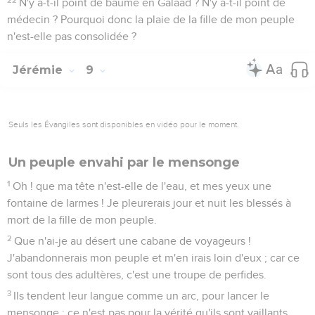
N'y a-t-il point de baume en Galaad ? N'y a-t-il point de
médecin ? Pourquoi donc la plaie de la fille de mon peuple
n'est-elle pas consolidée ?
Jérémie
9
Seuls les Évangiles sont disponibles en vidéo pour le moment.
Un peuple envahi par le mensonge
1
Oh ! que ma tête n'est-elle de l'eau, et mes yeux une
fontaine de larmes ! Je pleurerais jour et nuit les blessés à
mort de la fille de mon peuple.
2
Que n'ai-je au désert une cabane de voyageurs !
J'abandonnerais mon peuple et m'en irais loin d'eux ; car ce
sont tous des adultères, c'est une troupe de perfides.
3
Ils tendent leur langue comme un arc, pour lancer le
mensonge ; ce n'est pas pour la vérité qu'ils sont vaillants