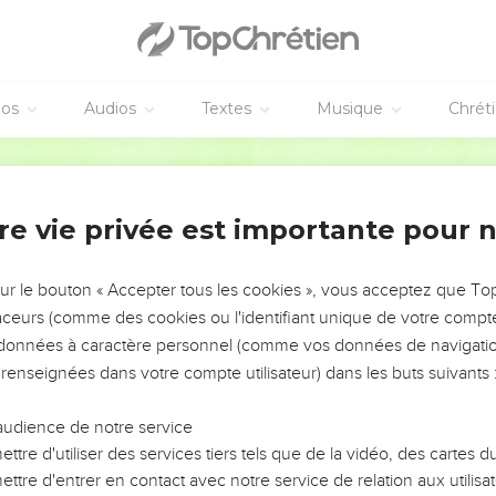
manque à mes souffrances pour les rendre accablantes.
à un malheureux qui se sent périr de ce qu'il cherche à se sauve
éos
Audios
Textes
Musique
Chrét
 prospérité, je n'ai pas été dur au malheureux ; je pouvais m'atte
Bible annotée
us le droit de crier (verset 24), que je pouvais m'attendre (verset 
re vie privée est importante pour 
us.
l
. Ma peau est devenue noire par la maladie (verset 30).
sur le bouton « Accepter tous les cookies », vous acceptez que T
traceurs (comme des cookies ou l'identifiant unique de votre compte 
blée...
Ses souffrances sont telles qu'il ne peut s'empêcher de 
s données à caractère personnel (comme vos données de navigatio
 renseignées dans votre compte utilisateur) dans les buts suivants 
animaux connus par leurs cris lugubres.
audience de notre service
i
: verset 17.
ttre d'utiliser des services tiers tels que de la vidéo, des cartes
ttre d'entrer en contact avec notre service de relation aux utilisat
alumeau
: instruments joyeux (
21.12
), que Job a connus dans ses jo