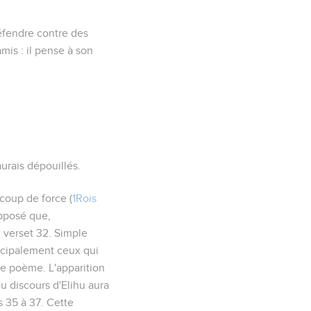
 défendre contre des
mis : il pense à son
aurais dépouillés.
 coup de force (
1Rois
upposé que,
u verset 32. Simple
incipalement ceux qui
tre poème. L'apparition
du discours d'Elihu aura
s 35 à 37. Cette