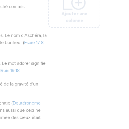
 péché commis.
Ajouter une
Ajouter une
Ajouter une
Ajouter une
Ajouter une
Ajouter une
colonne
colonne
colonne
colonne
colonne
colonne
es. Le nom d'Aschéra, la
rte bonheur
(
Esaïe 17.8
,
n. Le mot
adorer
signifie
1Rois 19.18
.
é de la gravité d'un
ratie (
Deutéronome
ons aussi que ceci ne
armée des cieux était