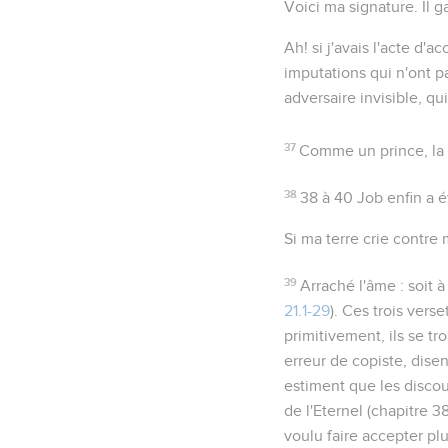
Voici ma signature
. Il 
Ah! si j'avais l'acte d'a
imputations qui n'ont p
adversaire invisible, qu
37
Comme un prince
, l
38
38 à 40
Job enfin a év
Si ma terre crie contre 
39
Arraché l'âme
: soit 
21.1-29
). Ces trois vers
primitivement, ils se tr
erreur de copiste, dise
estiment que les discour
de l'Eternel (chapitre 3
voulu faire accepter pl