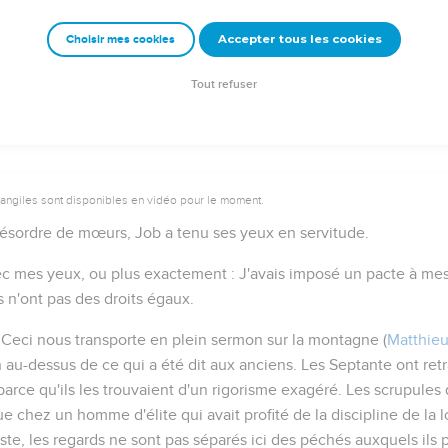
Accepter tous les cookies
Choisir mes cookies
Autres ressources sur theotex.org, contact theotex@gmail.com
Tout refuser
vangiles sont disponibles en vidéo pour le moment.
désordre de mœurs, Job a tenu ses yeux en servitude.
vec mes yeux
, ou plus exactement :
J'avais imposé un pacte à me
s n'ont pas des droits égaux.
. Ceci nous transporte en plein sermon sur la montagne (
Matthieu
en au-dessus de ce qui
a été dit aux anciens
. Les Septante ont ret
arce qu'ils les trouvaient d'un rigorisme exagéré. Les scrupules
e chez un homme d'élite qui avait profité de la discipline de la l
e, les regards ne sont pas séparés ici des péchés auxquels ils 