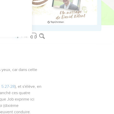
s yeux
, car dans cette
 5.27-28
), et s'élève, en
ranché ces quatre
 que Job exprime ici
oi (dixième
peuvent conduire.