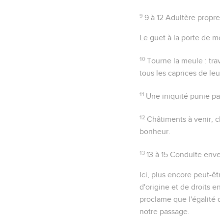
9
9 à 12
Adultère propre
Le guet à la porte de 
10
Tourne la meule
: tra
tous les caprices de leu
11
Une iniquité punie pa
12
Châtiments à venir, c
bonheur.
13
13 à 15
Conduite enver
Ici, plus encore peut-êt
d'origine et de droits e
proclame que l'égalité d
notre passage.