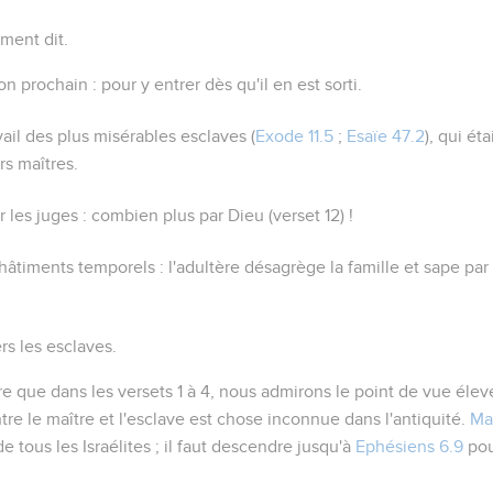
ment dit.
mon prochain
: pour y entrer dès qu'il en est sorti.
vail des plus misérables esclaves (
Exode 11.5
;
Esaïe 47.2
), qui ét
rs maîtres.
r les juges
: combien plus par Dieu (verset 12) !
hâtiments temporels : l'adultère désagrège la famille et sape par 
s les esclaves.
re que dans les versets 1 à 4, nous admirons le point de vue élevé
ntre le maître et l'esclave est chose inconnue dans l'antiquité.
Ma
e tous les Israélites ; il faut descendre jusqu'à
Ephésiens 6.9
pou