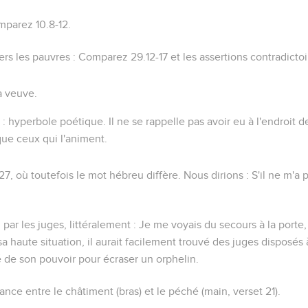
omparez
10.8-12
.
rs les pauvres : Comparez
29.12-17
et les assertions contradicto
la veuve.
: hyperbole poétique. Il ne se rappelle pas avoir eu à l'endroit de
ue ceux qui l'animent.
.27
, où toutefois le mot hébreu diffère. Nous dirions : S'il ne m'a
 par les juges
, littéralement :
Je me voyais du secours à la porte
a haute situation, il aurait facilement trouvé des juges disposés à
 de son pouvoir pour écraser un orphelin.
dance entre le châtiment (
bras
) et le péché (
main
, verset 21).