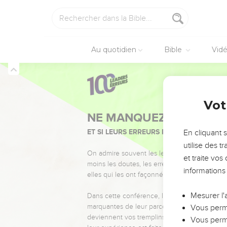
24
24 à 31
Rien donc ne 
Peut-on faire un crime 
en criant au secours ?
Au quotidien
Bible
Vid
25
Quand j'étais dans la
26
Car...
J'ai d'autant pl
Job
30
Vot
de tant de maux imprév
28
Mais non par le solei
En cliquant 
utilise des 
Je me lève dans l'assem
et traite vo
informations
29
Il se compare à des 
Mesurer l'
30
Tombe de dessus mo
Vous perme
Vous perme
31
Ma harpe..., mon ch