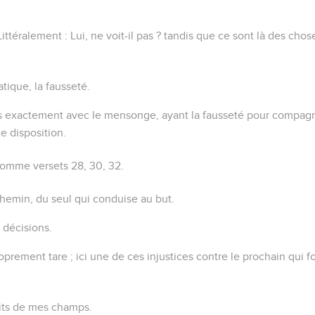
ittéralement :
Lui, ne voit-il pas ?
tandis que ce sont là des chos
ique, la fausseté.
us exactement
avec
le mensonge, ayant la fausseté pour compagn
te disposition.
comme versets 28, 30, 32.
chemin, du seul qui conduise au but.
s décisions.
roprement
tare
; ici une de ces injustices contre le prochain qui 
uits de mes champs.