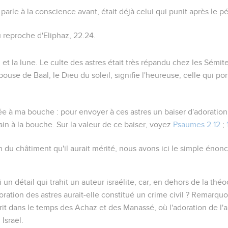
 parle à la conscience avant, était déjà celui qui punit après le
 reproche d'Eliphaz,
22.24
.
. et la lune
. Le culte des astres était très répandu chez les Sémit
pouse de Baal, le Dieu du soleil, signifie
l'heureuse, celle qui po
tée à ma bouche
: pour envoyer à ces astres un baiser d'adoratio
in à la bouche. Sur la valeur de ce baiser, voyez
Psaumes 2.12
;
on du châtiment qu'il aurait mérité, nous avons ici le simple énonc
i un détail qui trahit un auteur israélite, car, en dehors de la théoc
doration des astres aurait-elle constitué un crime civil ? Remarqu
rit dans le temps des Achaz et des Manassé, où l'adoration de l'
Israël.