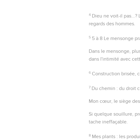
4
Dieu ne voit-il pas...?
L
regards des hommes.
5
5 à 8
Le mensonge prat
Dans le mensonge
, pl
dans l'intimité avec cet
6
Construction brisée, 
7
Du chemin
: du droit 
Mon cœur
, le siège de
Si quelque souillure
, p
tache ineffaçable.
8
Mes plants
: les prod