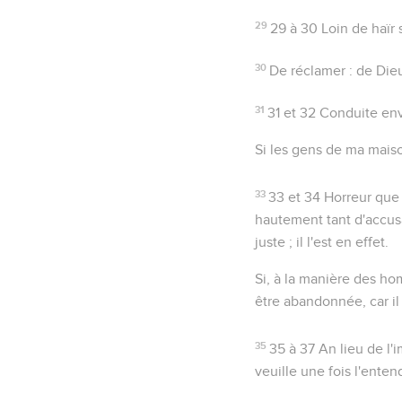
29
29 à 30
Loin de haïr 
30
De réclamer
: de Dieu
31
31 et 32
Conduite enve
Si les gens de ma mais
33
33 et 34
Horreur que l
hautement tant d'accusa
juste ; il l'est en effet.
Si, à la manière des h
être abandonnée, car il
35
35 à 37
An lieu de l'
veuille une fois l'enten