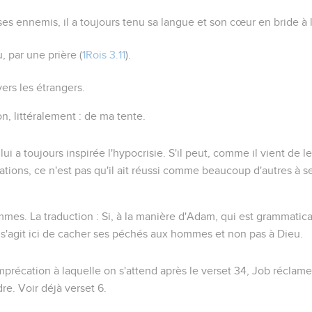
ses ennemis, il a toujours tenu sa langue et son cœur en bride à 
, par une prière (
1Rois 3.11
).
rs les étrangers.
on
, littéralement :
de ma tente
.
ui a toujours inspirée l'hypocrisie. S'il peut, comme il vient de le
tions, ce n'est pas qu'il ait réussi comme beaucoup d'autres à se
ommes
. La traduction :
Si, à la manière d'Adam
, qui est grammatic
 s'agit ici de cacher ses péchés aux hommes et non pas à Dieu.
imprécation à laquelle on s'attend après le verset 34, Job récla
dre. Voir déjà verset 6.