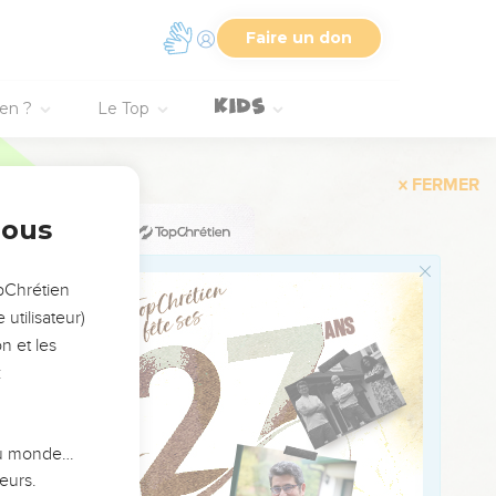
Faire un don
r en étendant la main et
ien ?
Le Top
ndre à quelque pitié.
25) à n'être pas frappé
nous
opChrétien
utilisateur)
crier même en public.
n et les
:
 du monde…
eurs.
urs sereins (
29.24
).