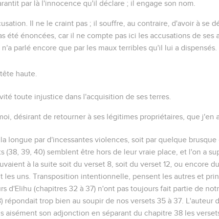
garantit par là l'innocence qu'il déclare ; il engage son nom.
ccusation
. Il ne le craint pas ; il souffre, au contraire, d'avoir à se
as été énoncées, car il ne compte pas ici les accusations de ses a
i n'a parlé encore que par les maux terribles qu'il lui a dispensés.
a tête haute.
ité toute injustice dans l'acquisition de ses terres.
moi
, désirant de retourner à ses légitimes propriétaires, que j'en 
à la longue par d'incessantes violences, soit par quelque brusque
ets (38, 39, 40) semblent être hors de leur vraie place, et l'on a s
ouvaient à la suite soit du verset 8, soit du verset 12, ou encore d
nt les uns. Transposition intentionnelle, pensent les autres et pr
s d'Elihu (chapitres 32 à 37) n'ont pas toujours fait partie de no
8) répondait trop bien au soupir de nos versets 35 à 37. L'auteur 
us aisément son adjonction en séparant du chapitre 38 les verset