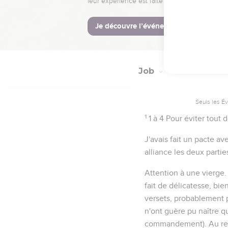
Job
31
Seuls les É
1
1 à 4
Pour éviter tout 
J'avais fait un pacte a
alliance les deux partie
Attention à une vierge
fait de délicatesse, bi
versets, probablement p
n'ont guère pu naître qu
commandement). Au rest