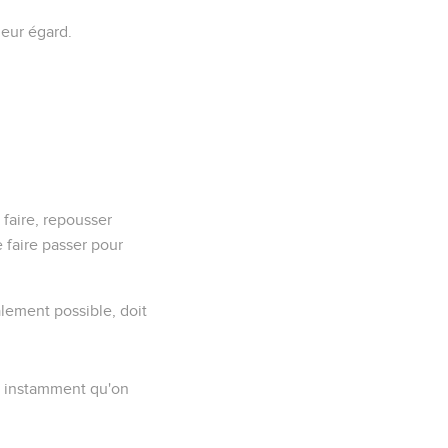
leur égard.
 faire, repousser
 faire passer pour
alement possible, doit
me instamment qu'on