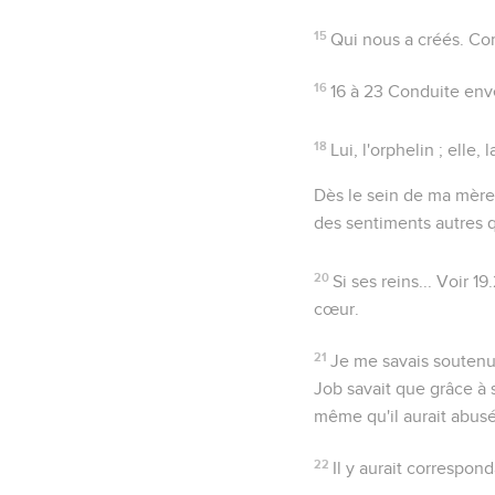
15
Qui nous a créés
. C
16
16 à 23
Conduite enve
18
Lui
, l'orphelin ;
elle
, 
Dès le sein de ma mère
des sentiments autres q
20
Si ses reins...
Voir
19
cœur.
21
Je me savais soutenu
Job savait que grâce à s
même qu'il aurait abusé
22
Il y aurait correspon