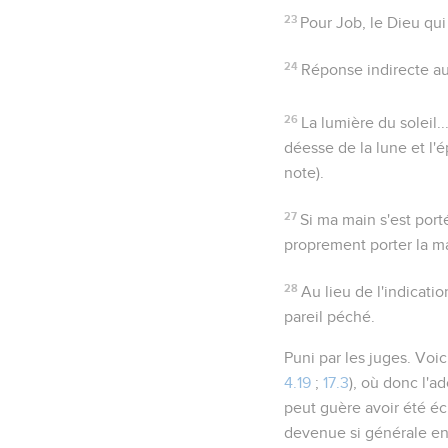
23
Pour Job, le Dieu qui
24
Réponse indirecte au
26
La lumière du soleil..
déesse de la lune et l'é
note).
27
Si ma main s'est por
proprement porter la ma
28
Au lieu de l'indicati
pareil péché.
Puni par les juges
. Voic
4.19
;
17.3
), où donc l'a
peut guère avoir été éc
devenue si générale en 