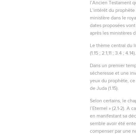
l’Ancien Testament qui
L’intérêt du prophète 
ministère dans le roy
dates proposées vont 
après les ministères 
Le thème central du li
(1.15 ; 2.1,11 ; 3.4 ; 4.14).
Dans un premier temps
sécheresse et une inva
yeux du prophète, ce f
de Juda (1.15).
Selon certains, le ch
l’Eternel » (2.1-2). A
en manifestant sa déci
semble avoir été ente
compenser par une nou