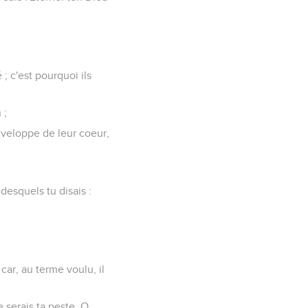
 ; c'est pourquoi ils
 ;
enveloppe de leur coeur,
 desquels tu disais :
car, au terme voulu, il
e serais ta peste. O