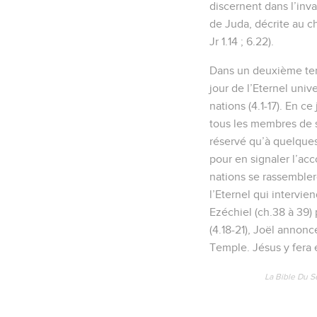
discernent dans l’inva
de Juda, décrite au ch
Jr 1.14 ; 6.22).
Dans un deuxième tem
jour de l’Eternel univ
nations (4.1-17). En c
tous les membres de s
réservé qu’à quelques-
pour en signaler l’acc
nations se rassembler
l’Eternel qui intervien
Ezéchiel (ch.38 à 39) 
(4.18-21), Joël annonc
Temple. Jésus y fera 
La Bible Du S