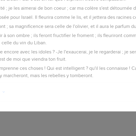
lité ; je les aimerai de bon coeur ; car ma colère s'est détournée 
ée pour Israël. Il fleurira comme le lis, et il jettera des racines
t ; sa magnificence sera celle de l'olivier, et il aura le parfum d
r à son ombre ; ils feront fructifier le froment ; ils fleuriront com
elle du vin du Liban.
re encore avec les idoles ? -Je l'exaucerai, je le regarderai ; je 
est de moi que viendra ton fruit.
mprenne ces choses ! Qui est intelligent ? qu'il les connaisse ! Ca
s y marcheront, mais les rebelles y tomberont.
n