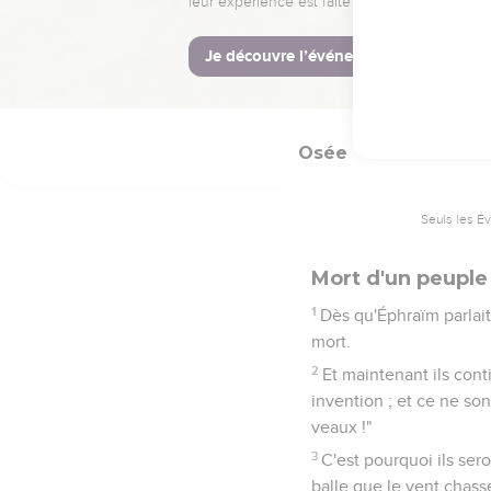
13
(12-14) Et par un prop
14
Éphraïm a provoqué un
répandu, et lui rendra s
Osée
13
Seuls les É
Mort d'un peuple
1
Dès qu'Éphraïm parlait, 
mort.
2
Et maintenant ils cont
invention ; et ce ne son
veaux !"
3
C'est pourquoi ils se
balle que le vent chass