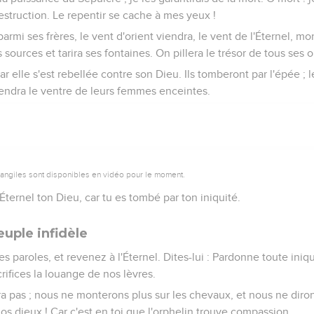
destruction. Le repentir se cache à mes yeux !
é parmi ses frères, le vent d'orient viendra, le vent de l'Éternel, m
sources et tarira ses fontaines. On pillera le trésor de tous ses 
r elle s'est rebellée contre son Dieu. Ils tomberont par l'épée ; l
 fendra le ventre de leurs femmes enceintes.
vangiles sont disponibles en vidéo pour le moment.
l'Éternel ton Dieu, car tu es tombé par ton iniquité.
uple infidèle
 paroles, et revenez à l'Éternel. Dites-lui : Pardonne toute iniqui
crifices la louange de nos lèvres.
a pas ; nous ne monterons plus sur les chevaux, et nous ne diron
os dieux ! Car c'est en toi que l'orphelin trouve compassion.