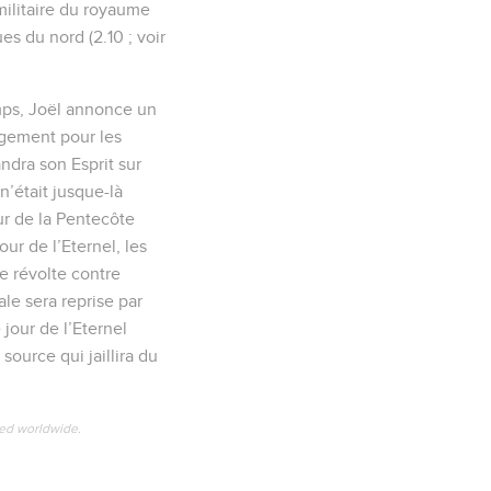
 militaire du royaume
s du nord (2.10 ; voir
mps, Joël annonce un
jugement pour les
andra son Esprit sur
n’était jusque-là
our de la Pentecôte
ur de l’Eternel, les
e révolte contre
ale sera reprise par
 jour de l’Eternel
source qui jaillira du
ved worldwide.