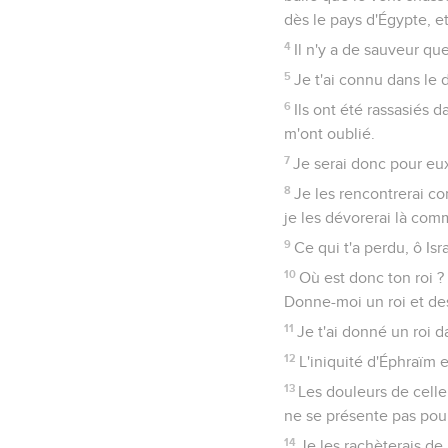
dès le pays d'Égypte, e
4
Il n'y a de sauveur qu
5
Je t'ai connu dans le 
6
Ils ont été rassasiés d
m'ont oublié.
7
Je serai donc pour eu
8
Je les rencontrerai co
je les dévorerai là com
9
Ce qui t'a perdu, ô Isr
10
Où est donc ton roi ? 
Donne-moi un roi et des
11
Je t'ai donné un roi d
12
L'iniquité d'Éphraïm e
13
Les douleurs de celle 
ne se présente pas pour 
14
Je les rachèterais de 