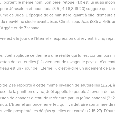
 portent le même nom. Son père Petouël (1.1) est lui aussi inconn
pour Jérusalem et pour Juda (3.5 ; 4.1,6,8,16-20) suggère qu’il a
aume de Juda. L’époque de ce ministère, quant à elle, demeure tr
du neuvième siècle avant Jésus-Christ, sous Joas (835 à 796), au 
d’Aggée et de Zacharie.
vre est « le jour de l’Eternel », expression qui revient à cinq repr
, Joël applique ce thème à une réalité qui lui est contemporaine 
sion de sauterelles (1.4) viennent de ravager le pays et d’anéant
léau est un « jour de l’Eternel », c’est-à-dire un jugement de Dieu
apitre 2 se rapporte à cette même invasion de sauterelles (2.25),
 cause de la punition divine, Joël appelle le peuple à revenir de to
sion de changer d’attitude intérieure par un jeûne national (2.12
ndu. L’Eternel annonce, en effet, qu’il va détruire son armée de 
velle prospérité les dégâts qu’elles ont causés (2.18-27). D’aut