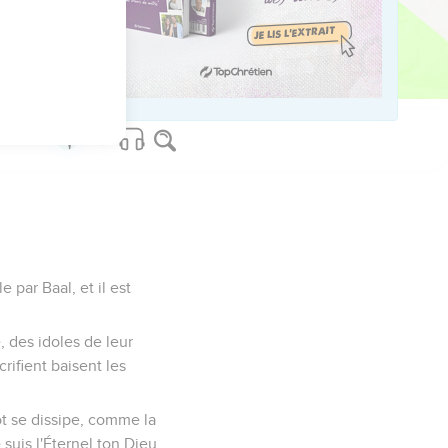
sraël fut gardé.
ui le sang qu'il a
e par Baal, et il est
, des idoles de leur
crifient baisent les
t se dissipe, comme la
suis l'Éternel ton Dieu