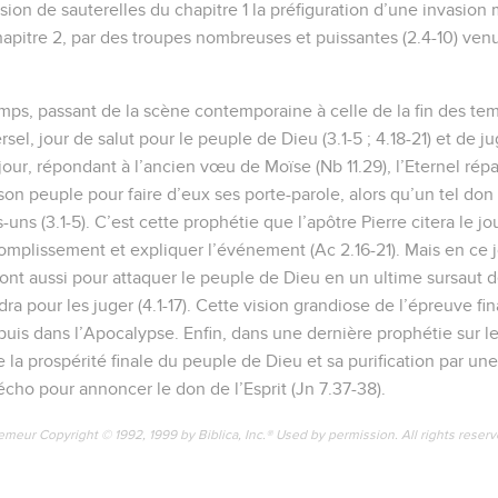
sion de sauterelles du chapitre 1 la préfiguration d’une invasion
apitre 2, par des troupes nombreuses et puissantes (2.4-10) venue
ps, passant de la scène contemporaine à celle de la fin des te
ersel, jour de salut pour le peuple de Dieu (3.1-5 ; 4.18-21) et de 
e jour, répondant à l’ancien vœu de Moïse (Nb 11.29), l’Eternel rép
on peuple pour faire d’eux ses porte-parole, alors qu’un tel don 
uns (3.1-5). C’est cette prophétie que l’apôtre Pierre citera le j
omplissement et expliquer l’événement (Ac 2.16-21). Mais en ce jo
ont aussi pour attaquer le peuple de Dieu en un ultime sursaut d
dra pour les juger (4.1-17). Cette vision grandiose de l’épreuve fin
puis dans l’Apocalypse. Enfin, dans une dernière prophétie sur le
e la prospérité finale du peuple de Dieu et sa purification par une 
écho pour annoncer le don de l’Esprit (Jn 7.37-38).
emeur Copyright © 1992, 1999 by Biblica, Inc.® Used by permission. All rights reser