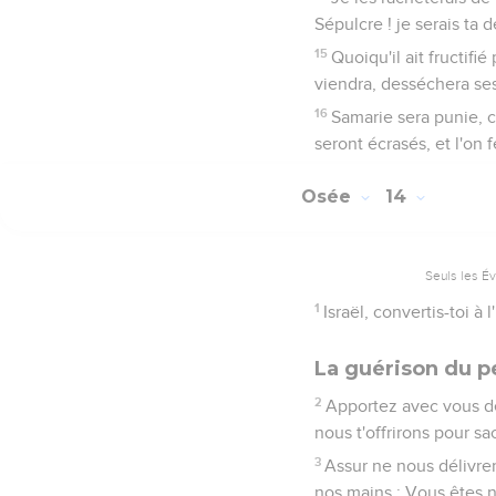
Sépulcre ! je serais ta 
15
Quoiqu'il ait fructifi
viendra, desséchera ses 
16
Samarie sera punie, ca
seront écrasés, et l'on
Osée
14
Seuls les É
1
Israël, convertis-toi à 
La guérison du pe
2
Apportez avec vous des
nous t'offrirons pour sa
3
Assur ne nous délivrer
nos mains : Vous êtes n