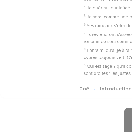
4
Je guérirai leur infidé
5
Je serai comme une ros
6
Ses rameaux s'étendron
7
Ils reviendront s'asseoi
renommée sera comme c
8
Éphraïm, qu'ai-je à fai
cyprès toujours vert. C'
9
Qui est sage ? qu'il co
sont droites ; les juste
Joël
Introductio