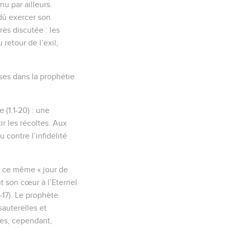
u par ailleurs.
 dû exercer son
ès discutée : les
retour de l’exil,
ises dans la prophétie
(1.1-20) : une
ir les récoltes. Aux
 contre l’infidélité
 à ce même « jour de
ut son cœur à l’Eternel
-17). Le prophète
sauterelles et
res, cependant,