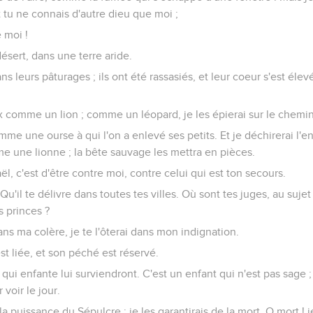
t tu ne connais d'autre dieu que moi ;
e moi !
désert, dans une terre aride.
ans leurs pâturages ; ils ont été rassasiés, et leur coeur s'est élevé
x comme un lion ; comme un léopard, je les épierai sur le chemin
mme une ourse à qui l'on a enlevé ses petits. Et je déchirerai l'
me une lionne ; la bête sauvage les mettra en pièces.
aël, c'est d'être contre moi, contre celui qui est ton secours.
Qu'il te délivre dans toutes tes villes. Où sont tes juges, au sujet
 princes ?
ans ma colère, je te l'ôterai dans mon indignation.
st liée, et son péché est réservé.
qui enfante lui surviendront. C'est un enfant qui n'est pas sage ; 
voir le jour.
la puissance du Sépulcre ; je les garantirais de la mort. O mort ! j