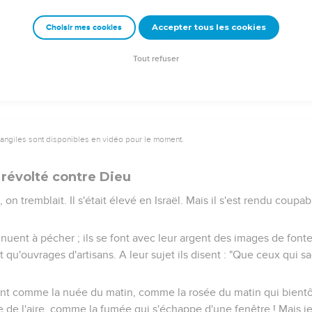
hète l'Éternel fit monter Israël hors d'Égypte ; et par un prophète I
Accepter tous les cookies
Choisir mes cookies
e amère indignation ; aussi son Seigneur laissera-t-il peser sur l
es mépris.
Tout refuser
vangiles sont disponibles en vidéo pour le moment.
 révolté contre Dieu
on tremblait. Il s'était élevé en Israël. Mais il s'est rendu coupabl
inuent à pécher ; ils se font avec leur argent des images de fonte
t qu'ouvrages d'artisans. A leur sujet ils disent : "Que ceux qui sa
ront comme la nuée du matin, comme la rosée du matin qui bientô
e de l'aire, comme la fumée qui s'échappe d'une fenêtre ! Mais je 