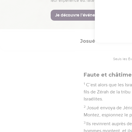
27
L’Éternel était avec 
© Société biblique français
Josué
7
Seuls les É
Faute et châtime
1
C’est alors que les Isra
fils de Zérah de la tribu
Israélites.
2
Josué envoya de Jérich
Montez, espionnez le 
3
Ils revinrent auprès d
hommes montent, et ils 