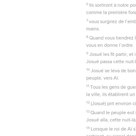
6
Ils sortiront à notre p
comme la première fois
7
vous surgirez de l’emb
mains.
8
Quand vous tiendrez la
vous en donne l’ordre.
9
Josué les fit partir, et
Josué passa cette nuit-
10
Josué se leva de bon 
peuple, vers Aï.
11
Tous les gens de guerr
la ville, ils établirent 
12
(Josué) prit environ 
13
Quand le peuple eut in
Josué alla, cette nuit-là
14
Lorsque le roi de Aï s