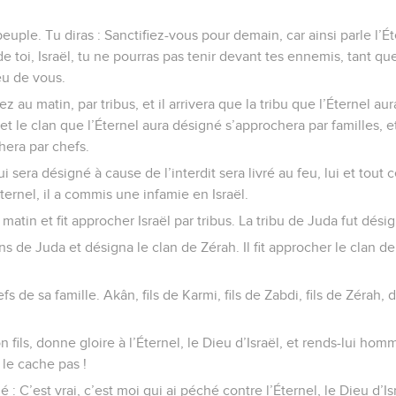
peuple. Tu diras : Sanctifiez-vous pour demain, car ainsi parle l’Éte
 de toi, Israël, tu ne pourras pas tenir devant tes ennemis, tant q
ieu de vous.
 au matin, par tribus, et il arrivera que la tribu que l’Éternel au
et le clan que l’Éternel aura désigné s’approchera par familles, et
hera par chefs.
ui sera désigné à cause de l’interdit sera livré au feu, lui et tout ce
Éternel, il a commis une infamie en Israël.
atin et fit approcher Israël par tribus. La tribu de Juda fut dési
lans de Juda et désigna le clan de Zérah. Il fit approcher le clan d
efs de sa famille. Akân, fils de Karmi, fils de Zabdi, fils de Zérah, 
n fils, donne gloire à l’Éternel, le Dieu d’Israël, et rends-lui h
 le cache pas !
: C’est vrai, c’est moi qui ai péché contre l’Éternel, le Dieu d’Is