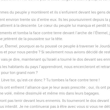
mmes du peuple y montèrent et ils s’enfuirent devant les gens de
nt environ trente six d’entre eux. Ils les poursuivirent depuis la p
battirent à la descente. Le cœur du peuple lui manqua et perdit t
ments et tomba la face contre terre devant l’arche de l’Éternel, 
 se jetèrent de la poussière sur la tête.
ur, Éternel, pourquoi as-tu poussé ce peuple à traverser le Jourda
 et pour nous perdre ? Si seulement nous avions décidé de rest
vais-je dire, maintenant qu’Israël a tourné le dos devant ses en
 les habitants du pays l’apprendront, nous encercleront et retr
u pour ton grand nom ?
: Lève toi, qu’est-ce donc ? Tu tombes la face contre terre !
ils ont enfreint l’alliance que je leur avais prescrite ; oui, ils ont p
même volé, même dissimulé et même mis dans leurs bagages.
ront pas tenir devant leurs ennemis. Ils tourneront le dos devant 
interdit. Je ne continuerai pas à être avec vous si vous ne détru