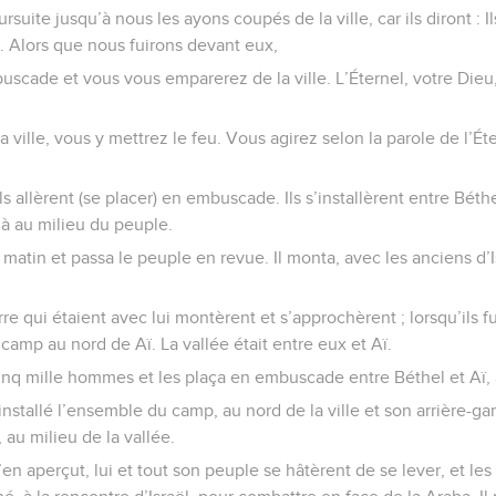
oursuite jusqu’à nous les ayons coupés de la ville, car ils diront : 
. Alors que nous fuirons devant eux,
uscade et vous vous emparerez de la ville. L’Éternel, votre Dieu, 
 ville, vous y mettrez le feu. Vous agirez selon la parole de l’Éte
 ils allèrent (se placer) en embuscade. Ils s’installèrent entre Béthe
là au milieu du peuple.
matin et passa le peuple en revue. Il monta, avec les anciens d’I
e qui étaient avec lui montèrent et s’approchèrent ; lorsqu’ils f
un camp au nord de Aï. La vallée était entre eux et Aï.
cinq mille hommes et les plaça en embuscade entre Béthel et Aï, à 
stallé l’ensemble du camp, au nord de la ville et son arrière-gard
, au milieu de la vallée.
’en aperçut, lui et tout son peuple se hâtèrent de se lever, et le