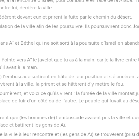
né, à la rencontre d’Israël, pour combattre en face de la Araba. Il 
re lui, derrière la ville.
cédèrent devant eux et prirent la fuite par le chemin du désert.
lation de la ville afin de les poursuivre. Ils poursuivirent donc 
ans Aï et Béthel qui ne soit sorti à la poursuite d’Israël en aband
.
; Pointe vers Aï le javelot que tu as à la main, car je la livre entr
u’il avait à la main.
 l’embuscade sortirent en hâte de leur position et s’élancèrent
ivèrent à la ville, la prirent et se hâtèrent d’y mettre le feu.
urnèrent, et voici ce qu’ils virent : la fumée de la ville montait ju
lace de fuir d’un côté ou de l’autre. Le peuple qui fuyait au dés
virent que (les hommes de) l’embuscade avaient pris la ville et que
-face et battirent les gens de Aï.
e la ville à leur rencontre et (les gens de Aï) se trouvèrent (pris) 