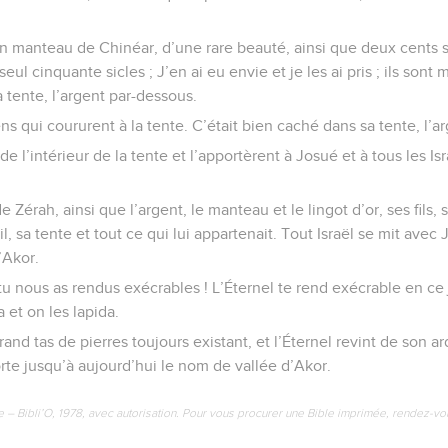
 un manteau de Chinéar, d’une rare beauté, ainsi que deux cents s
 seul cinquante sicles ; J’en ai eu envie et je les ai pris ; ils son
ma tente, l’argent par-dessous.
 qui coururent à la tente. C’était bien caché dans sa tente, l’a
 de l’intérieur de la tente et l’apportèrent à Josué et à tous les Isr
de Zérah, ainsi que l’argent, le manteau et le lingot d’or, ses fils, 
l, sa tente et tout ce qui lui appartenait. Tout Israël se mit avec Jo
’Akor.
u nous as rendus exécrables ! L’Éternel te rend exécrable en ce jo
a et on les lapida.
rand tas de pierres toujours existant, et l’Éternel revint de son a
orte jusqu’à aujourd’hui le nom de vallée d’Akor.
e – Bibli’O, 1978, avec autorisation. Pour vous procurer une Bible imprimée, rendez-vo