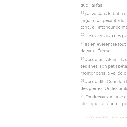
que j’ai fait.
21
j’ai vu dans le butin
lingot d’or, pesant à lui
terre, à l’intérieur de 
22
Josué envoya des gens
23
Ils enlevèrent le tout
devant l’Éternel.
24
Josué prit Akân, fils 
ses ânes, son petit bétai
monter dans la vallée d
25
Josué dit : Combien t
des pierres. On les brûl
26
On dressa sur lui le g
ainsi que cet endroit p
© Société biblique français