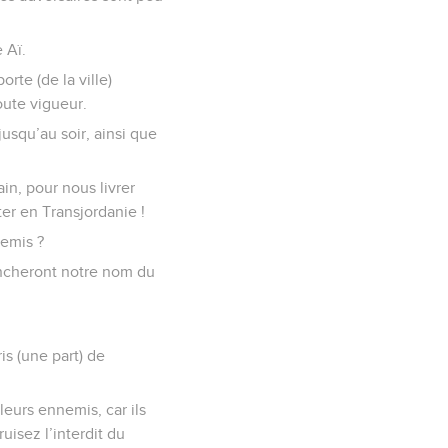
 Aï.
orte (de la ville)
oute vigueur.
jusqu’au soir, ainsi que
in, pour nous livrer
er en Transjordanie !
nemis ?
ancheront notre nom du
ris (une part) de
leurs ennemis, car ils
isez l’interdit du