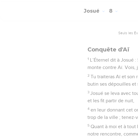
Josué
8
Seuls les É
Conquête d'Aï
1
L’Éternel dit à Josué :
monte contre Aï. Vois, j’
2
Tu traiteras Aï et son
butin ses dépouilles et 
3
Josué se leva avec tou
et les fit partir de nuit,
4
en leur donnant cet or
trop de la ville ; tenez-
5
Quant à moi et à tout 
notre rencontre, comme 