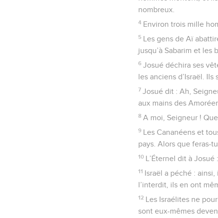
nombreux.
4
Environ trois mille ho
5
Les gens de Aï abattire
jusqu’à Sabarim et les 
6
Josué déchira ses vête
les anciens d’Israël. Ils
7
Josué dit : Ah, Seigne
aux mains des Amoréens
8
A moi, Seigneur ! Que 
9
Les Cananéens et tous
pays. Alors que feras-t
10
L’Éternel dit à Josué 
11
Israël a péché : ainsi, 
l’interdit, ils en ont 
12
Les Israélites ne pour
sont eux-mêmes devenus 