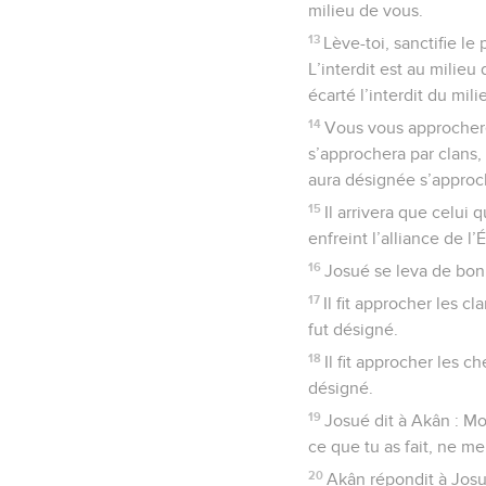
milieu de vous.
13
Lève-toi, sanctifie le 
L’interdit est au milieu
écarté l’interdit du mil
14
Vous vous approcherez
s’approchera par clans, 
aura désignée s’approc
15
Il arrivera que celui q
enfreint l’alliance de l’
16
Josué se leva de bon m
17
Il fit approcher les c
fut désigné.
18
Il fit approcher les ch
désigné.
19
Josué dit à Akân : Mo
ce que tu as fait, ne me
20
Akân répondit à Josué 