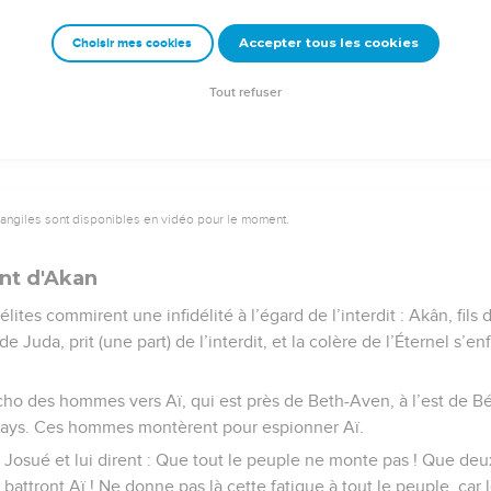
Josué dont la renommée se répandit dans tout le pays.
Accepter tous les cookies
Choisir mes cookies
e – Bibli’O, 1978, avec autorisation. Pour vous procurer une Bible imprimée, rendez-vo
Tout refuser
vangiles sont disponibles en vidéo pour le moment.
nt d'Akan
élites commirent une infidélité à l’égard de l’interdit : Akân, fils 
 de Juda, prit (une part) de l’interdit, et la colère de l’Éternel s’
o des hommes vers Aï, qui est près de Beth-Aven, à l’est de Béthe
pays. Ces hommes montèrent pour espionner Aï.
e Josué et lui dirent : Que tout le peuple ne monte pas ! Que deux
battront Aï ! Ne donne pas là cette fatigue à tout le peuple, car 