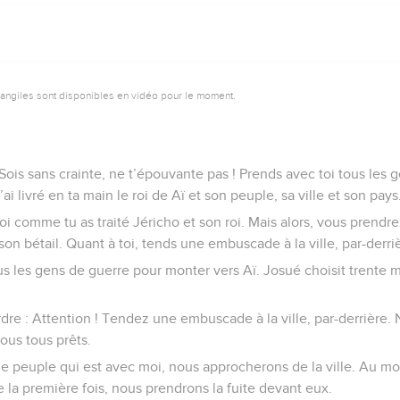
vangiles sont disponibles en vidéo pour le moment.
 Sois sans crainte, ne t’épouvante pas ! Prends avec toi tous les g
ai livré en ta main le roi de Aï et son peuple, sa ville et son pays
 roi comme tu as traité Jéricho et son roi. Mais alors, vous pren
son bétail. Quant à toi, tends une embuscade à la ville, par-derri
s les gens de guerre pour monter vers Aï. Josué choisit trente mil
dre : Attention ! Tendez une embuscade à la ville, par-derrière.
vous tous prêts.
le peuple qui est avec moi, nous approcherons de la ville. Au mom
la première fois, nous prendrons la fuite devant eux.