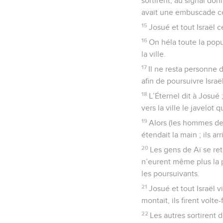
sortirent, au signal don
avait une embuscade cont
15
Josué et tout Israël 
16
On héla toute la popu
la ville.
17
Il ne resta personne d
afin de poursuivre Israël
18
L’Éternel dit à Josué 
vers la ville le javelot q
19
Alors (les hommes de)
étendait la main ; ils arr
20
Les gens de Aï se reto
n’eurent même plus la p
les poursuivants.
21
Josué et tout Israël 
montait, ils firent volte
22
Les autres sortirent d