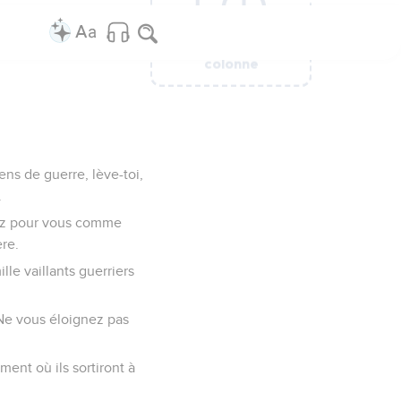
Ajouter une
Ajouter une
Ajouter une
Ajouter une
Ajouter une
Ajouter une
colonne
colonne
colonne
colonne
colonne
colonne
ens de guerre, lève-toi,
.
drez pour vous comme
ère.
le vaillants guerriers
 Ne vous éloignez pas
ent où ils sortiront à