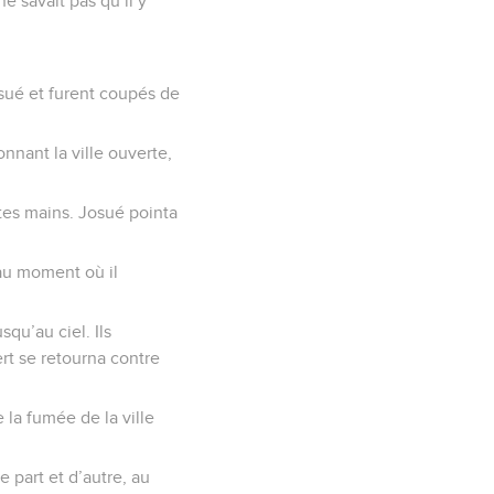
ne savait pas qu’il y
Josué et furent coupés de
onnant la ville ouverte,
e tes mains. Josué pointa
 au moment où il
squ’au ciel. Ils
ert se retourna contre
 la fumée de la ville
de part et d’autre, au