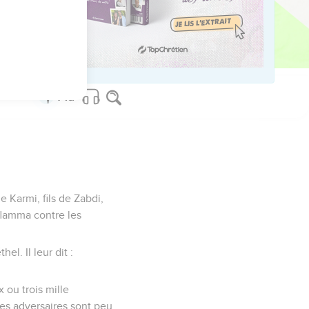
us sur www.editionsbiblio.fr
de Karmi, fils de Zabdi,
enflamma contre les
l. Il leur dit :
 ou trois mille
les adversaires sont peu