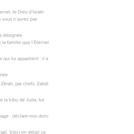
rnel, le Dieu d’Israël :
ue vous n’aurez pas
ra désignée
 la famille que l’Éternel
 qui lui appartient : il a
gnée.
e Zérah, par chefs. Zabdi
de la tribu de Juda, fut
ommage : déclare-moi donc
raël. Voici en détail ce