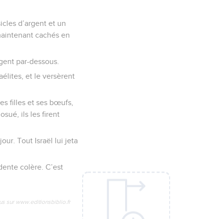
icles d’argent et un
t maintenant cachés en
rgent par-dessous.
aélites, et le versèrent
ses filles et ses bœufs,
sué, ils les firent
ur. Tout Israël lui jeta
rdente colère. C’est
us sur www.editionsbiblio.fr