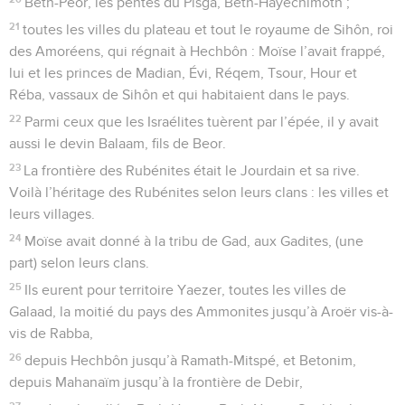
Beth-Peor, les pentes du Pisga, Beth-Hayechimoth ;
21
toutes les villes du plateau et tout le royaume de Sihôn, roi
des Amoréens, qui régnait à Hechbôn : Moïse l’avait frappé,
lui et les princes de Madian, Évi, Réqem, Tsour, Hour et
Réba, vassaux de Sihôn et qui habitaient dans le pays.
22
Parmi ceux que les Israélites tuèrent par l’épée, il y avait
aussi le devin Balaam, fils de Beor.
23
La frontière des Rubénites était le Jourdain et sa rive.
Voilà l’héritage des Rubénites selon leurs clans : les villes et
leurs villages.
24
Moïse avait donné à la tribu de Gad, aux Gadites, (une
part) selon leurs clans.
25
Ils eurent pour territoire Yaezer, toutes les villes de
Galaad, la moitié du pays des Ammonites jusqu’à Aroër vis-à-
vis de Rabba,
26
depuis Hechbôn jusqu’à Ramath-Mitspé, et Betonim,
depuis Mahanaïm jusqu’à la frontière de Debir,