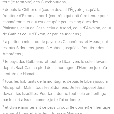
tout (le territoire) des Guechouriens,
3
depuis le Chihor qui (coule) devant l’Égypte jusqu’à la
frontière d’Ékron au nord, (contrée) qui doit être tenue pour
cananéenne, et qui est occupée par les cinq ducs des
Philistins, celui de Gaza, celui d’Asdod, celui d’Askalon, celui
de Gath et celui d’Ékron, et par les Avviens ;
4
à partir du midi, tout le pays des Cananéens, et Meara, qui
est aux Sidoniens, jusqu’à Apheq, jusqu’à la frontière des
Amoréens ;
5
le pays des Guibliens, et tout le Liban vers le soleil levant,
depuis Baal-Gad au pied de la montagne d’Hermon jusqu’à
l’entrée de Hamath ;
6
tous les habitants de la montagne, depuis le Liban jusqu’à
Misrephoth-Maïm, tous les Sidoniens. Je les déposséderai
devant les Israélites. Pourtant, donne tout cela en héritage
par le sort à Israël, comme je te l’ai ordonné,
7
et divise maintenant ce pays-ci pour (le donner) en héritage
aux neuf tribus et à la demi-tribu de Manassé.