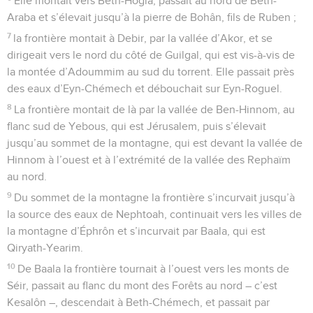
Elle montait vers Beth-Hogla, passait au nord de Beth-
Araba et s’élevait jusqu’à la pierre de Bohân, fils de Ruben ;
7
la frontière montait à Debir, par la vallée d’Akor, et se
dirigeait vers le nord du côté de Guilgal, qui est vis-à-vis de
la montée d’Adoummim au sud du torrent. Elle passait près
des eaux d’Eyn-Chémech et débouchait sur Eyn-Roguel.
8
La frontière montait de là par la vallée de Ben-Hinnom, au
flanc sud de Yebous, qui est Jérusalem, puis s’élevait
jusqu’au sommet de la montagne, qui est devant la vallée de
Hinnom à l’ouest et à l’extrémité de la vallée des Rephaïm
au nord.
9
Du sommet de la montagne la frontière s’incurvait jusqu’à
la source des eaux de Nephtoah, continuait vers les villes de
la montagne d’Éphrôn et s’incurvait par Baala, qui est
Qiryath-Yearim.
10
De Baala la frontière tournait à l’ouest vers les monts de
Séir, passait au flanc du mont des Forêts au nord – c’est
Kesalôn –, descendait à Beth-Chémech, et passait par