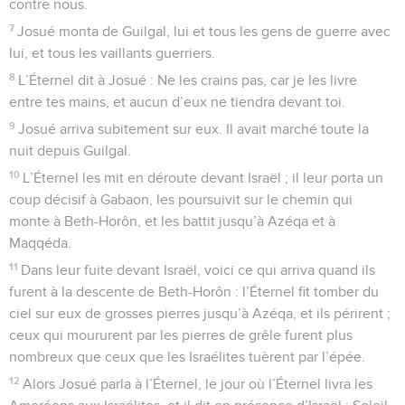
contre nous.
7
Josué monta de Guilgal, lui et tous les gens de guerre avec
lui, et tous les vaillants guerriers.
8
L’Éternel dit à Josué : Ne les crains pas, car je les livre
entre tes mains, et aucun d’eux ne tiendra devant toi.
9
Josué arriva subitement sur eux. Il avait marché toute la
nuit depuis Guilgal.
10
L’Éternel les mit en déroute devant Israël ; il leur porta un
coup décisif à Gabaon, les poursuivit sur le chemin qui
monte à Beth-Horôn, et les battit jusqu’à Azéqa et à
Maqqéda.
11
Dans leur fuite devant Israël, voici ce qui arriva quand ils
furent à la descente de Beth-Horôn : l’Éternel fit tomber du
ciel sur eux de grosses pierres jusqu’à Azéqa, et ils périrent ;
ceux qui moururent par les pierres de grêle furent plus
nombreux que ceux que les Israélites tuèrent par l’épée.
12
Alors Josué parla à l’Éternel, le jour où l’Éternel livra les