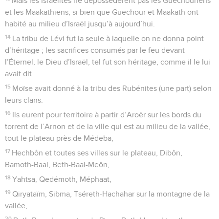
Mais les Israélites ne dépossédèrent pas les Guechouriens
et les Maakathiens, si bien que Guechour et Maakath ont
habité au milieu d’Israël jusqu’à aujourd’hui.
14
La tribu de Lévi fut la seule à laquelle on ne donna point
d’héritage ; les sacrifices consumés par le feu devant
l’Éternel, le Dieu d’Israël, tel fut son héritage, comme il le lui
avait dit.
15
Moïse avait donné à la tribu des Rubénites (une part) selon
leurs clans.
16
Ils eurent pour territoire à partir d’Aroër sur les bords du
torrent de l’Arnon et de la ville qui est au milieu de la vallée,
tout le plateau près de Médeba,
17
Hechbôn et toutes ses villes sur le plateau, Dibôn,
Bamoth-Baal, Beth-Baal-Meôn,
18
Yahtsa, Qedémoth, Méphaat,
19
Qiryataïm, Sibma, Tséreth-Hachahar sur la montagne de la
vallée,
20