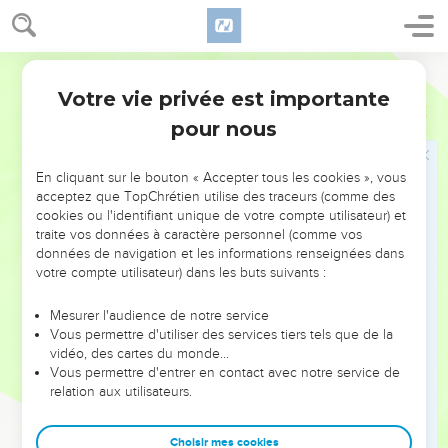
22
Josué les appela et leur parla en ces termes : Pourquoi
nous avez-vous trompés en disant : Nous (demeurons) à une
grande distance de vous, alors que vous habitez au milieu de
Segond 1978 (Colombe)
nous ?
Votre vie privée est importante
Josué
9
23
Maintenant, vous êtes maudits ! Aucun d’entre vous ne
pour nous
cessera d’être esclave ; vous couperez le bois et vous
puiserez l’eau de la maison de mon Dieu.
En cliquant sur le bouton « Accepter tous les cookies », vous
24
Ils répondirent à Josué : C’est qu’on a raconté en détail à
acceptez que TopChrétien utilise des traceurs (comme des
tes serviteurs que l’Éternel, ton Dieu, avait ordonné à son
cookies ou l'identifiant unique de votre compte utilisateur) et
traite vos données à caractère personnel (comme vos
serviteur Moïse de vous donner tout ce pays et de détruire
données de navigation et les informations renseignées dans
tous ses habitants devant vous. Votre présence nous a
votre compte utilisateur) dans les buts suivants :
inspiré une grande crainte pour nos vies, voilà pourquoi nous
avons agi de la sorte.
Mesurer l'audience de notre service
Vous permettre d'utiliser des services tiers tels que de la
25
Et maintenant, nous voici entre tes mains. Traite-nous
vidéo, des cartes du monde…
comme il te semble bon et juste de nous traiter.
Vous permettre d'entrer en contact avec notre service de
26
relation aux utilisateurs.
C’est ainsi qu’il les traita, les arrachant à la main des
Israélites qui ne les tuèrent pas.
Choisir mes cookies
27
Josué les destina, en ce jour-là, à couper le bois et à