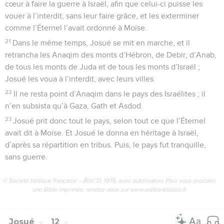
cœur à faire la guerre à Israël, afin que celui-ci puisse les
vouer à l’interdit, sans leur faire grâce, et les exterminer
comme l’Éternel l’avait ordonné à Moïse.
21
Dans le même temps, Josué se mit en marche, et il
retrancha les Anaqim des monts d’Hébron, de Debir, d’Anab,
de tous les monts de Juda et de tous les monts d’Israël ;
Josué les voua à l’interdit, avec leurs villes.
22
Il ne resta point d’Anaqim dans le pays des Israélites ; il
n’en subsista qu’à Gaza, Gath et Asdod.
23
Josué prit donc tout le pays, selon tout ce que l’Éternel
avait dit à Moïse. Et Josué le donna en héritage à Israël,
d’après sa répartition en tribus. Puis, le pays fut tranquille,
sans guerre.
© Société biblique française – Bibli’O, 1978, avec autorisation. Pour vous procurer
une Bible imprimée, rendez-vous sur www.editionsbiblio.fr
Josué
12