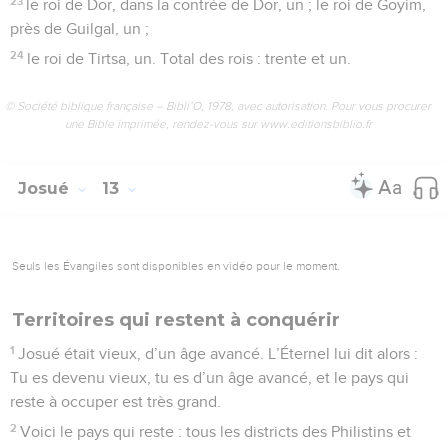
23
le roi de Dor, dans la contrée de Dor, un ; le roi de Goyim,
près de Guilgal, un ;
24
le roi de Tirtsa, un. Total des rois : trente et un.
© Société biblique française – Bibli’O, 1978, avec autorisation. Pour vous procurer
une Bible imprimée, rendez-vous sur www.editionsbiblio.fr
Josué
13
Seuls les Évangiles sont disponibles en vidéo pour le moment.
Territoires qui restent à conquérir
1
Josué était vieux, d’un âge avancé. L’Éternel lui dit alors :
Tu es devenu vieux, tu es d’un âge avancé, et le pays qui
reste à occuper est très grand.
2
Voici le pays qui reste : tous les districts des Philistins et