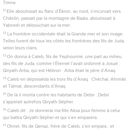
Timna.
11
Elle aboutissait au flanc d’Ékron, au nord, s’incurvait vers
Chikrôn, passait par la montagne de Baala, aboutissait à
Yabneél et débouchait sur la mer.
12
La frontière occidentale était la Grande mer et son rivage.
Telles furent de tous les côtés les frontières des fils de Juda,
selon leurs clans.
13
On donna à Caleb, fils de Yephounné, une part au milieu
des fils de Juda, comme l’Éternel l’avait ordonné à Josué :
Qiryath-Arba, qui est Hébron : Arba était le père d’Anaq.
14
Caleb en déposséda les trois fils d’Anaq : Chéchaï, Ahimân
et Talmaï, descendants d’Anaq.
15
De là il monta contre les habitants de Debir : Debir
s’appelait autrefois Qiryath-Sépher.
16
Caleb dit : Je donnerai ma fille Aksa pour femme à celui
qui battra Qiryath-Sépher et qui s’en emparera.
17
Otniel, fils de Qenaz, frère de Caleb, s’en empara ; et