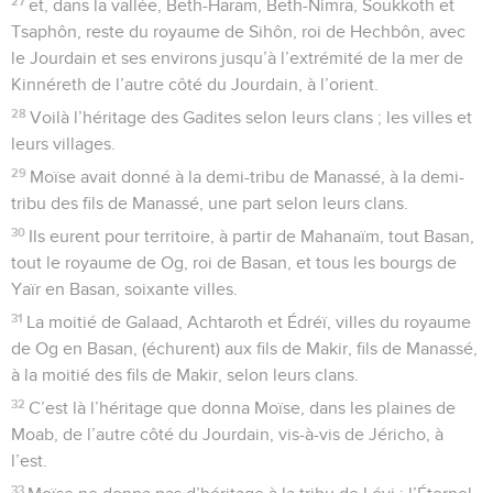
27
et, dans la vallée, Beth-Haram, Beth-Nimra, Soukkoth et
Tsaphôn, reste du royaume de Sihôn, roi de Hechbôn, avec
le Jourdain et ses environs jusqu’à l’extrémité de la mer de
Kinnéreth de l’autre côté du Jourdain, à l’orient.
28
Voilà l’héritage des Gadites selon leurs clans ; les villes et
leurs villages.
29
Moïse avait donné à la demi-tribu de Manassé, à la demi-
tribu des fils de Manassé, une part selon leurs clans.
30
Ils eurent pour territoire, à partir de Mahanaïm, tout Basan,
tout le royaume de Og, roi de Basan, et tous les bourgs de
Yaïr en Basan, soixante villes.
31
La moitié de Galaad, Achtaroth et Édréï, villes du royaume
de Og en Basan, (échurent) aux fils de Makir, fils de Manassé,
à la moitié des fils de Makir, selon leurs clans.
32
C’est là l’héritage que donna Moïse, dans les plaines de
Moab, de l’autre côté du Jourdain, vis-à-vis de Jéricho, à
l’est.
33