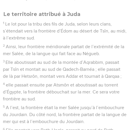
Le territoire attribué à Juda
1
Le lot pour la tribu des fils de Juda, selon leurs clans,
s’étendait vers la frontière d’Édom au désert de Tsîn, au midi,
à l’extrême sud.
2
Ainsi, leur frontière méridionale partait de l’extrémité de la
mer Salée, de la langue qui fait face au Négueb.
3
Elle aboutissait au sud de la montée d’Aqrabbim, passait
par Tsîn et montait au sud de Qadech-Barnéa ; elle passait
de là par Hetsrôn, montait vers Addar et tournait à Qarqaa ;
4
elle passait ensuite par Atsmôn et aboutissait au torrent
d’Égypte, la frontière débouchait sur la mer. Ce sera votre
frontière au sud.
5
A l’est, la frontière était la mer Salée jusqu’à l’embouchure
du Jourdain. Du côté nord, la frontière partait de la langue de
mer qui est à l’embouchure du Jourdain.
6