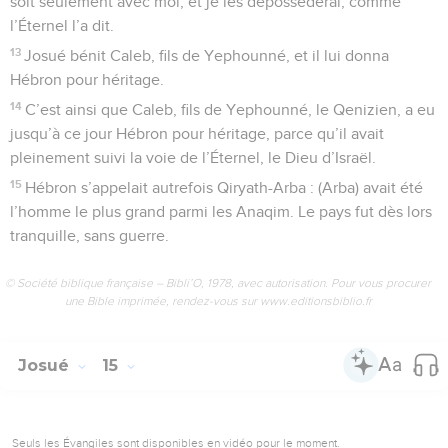
soit seulement avec moi, et je les déposséderai, comme
l’Éternel l’a dit.
13
Josué bénit Caleb, fils de Yephounné, et il lui donna
Hébron pour héritage.
14
C’est ainsi que Caleb, fils de Yephounné, le Qenizien, a eu
jusqu’à ce jour Hébron pour héritage, parce qu’il avait
pleinement suivi la voie de l’Éternel, le Dieu d’Israël.
15
Hébron s’appelait autrefois Qiryath-Arba : (Arba) avait été
l’homme le plus grand parmi les Anaqim. Le pays fut dès lors
tranquille, sans guerre.
© Société biblique française – Bibli’O, 1978, avec autorisation. Pour vous procurer
une Bible imprimée, rendez-vous sur www.editionsbiblio.fr
Josué
15
Seuls les Évangiles sont disponibles en vidéo pour le moment.