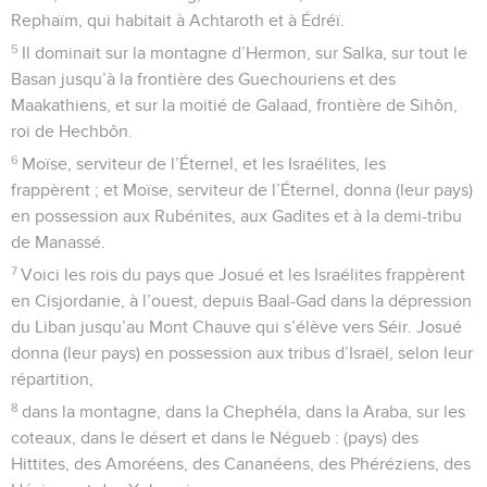
Rephaïm, qui habitait à Achtaroth et à Édréï.
5
Il dominait sur la montagne d’Hermon, sur Salka, sur tout le
Basan jusqu’à la frontière des Guechouriens et des
Maakathiens, et sur la moitié de Galaad, frontière de Sihôn,
roi de Hechbôn.
6
Moïse, serviteur de l’Éternel, et les Israélites, les
frappèrent ; et Moïse, serviteur de l’Éternel, donna (leur pays)
en possession aux Rubénites, aux Gadites et à la demi-tribu
de Manassé.
7
Voici les rois du pays que Josué et les Israélites frappèrent
en Cisjordanie, à l’ouest, depuis Baal-Gad dans la dépression
du Liban jusqu’au Mont Chauve qui s’élève vers Séir. Josué
donna (leur pays) en possession aux tribus d’Israël, selon leur
répartition,
8
dans la montagne, dans la Chephéla, dans la Araba, sur les
coteaux, dans le désert et dans le Négueb : (pays) des
Hittites, des Amoréens, des Cananéens, des Phéréziens, des