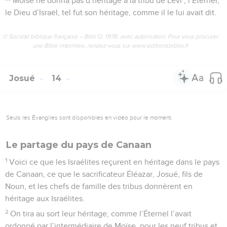
Moïse ne donna pas d’héritage à la tribu de Lévi ; l’Éternel,
le Dieu d’Israël, tel fut son héritage, comme il le lui avait dit.
© Société biblique française – Bibli’O, 1978, avec autorisation. Pour vous procurer
une Bible imprimée, rendez-vous sur www.editionsbiblio.fr
Josué
14
Seuls les Évangiles sont disponibles en vidéo pour le moment.
Le partage du pays de Canaan
1
Voici ce que les Israélites reçurent en héritage dans le pays
de Canaan, ce que le sacrificateur Éléazar, Josué, fils de
Noun, et les chefs de famille des tribus donnèrent en
héritage aux Israélites.
2
On tira au sort leur héritage, comme l’Éternel l’avait
ordonné par l’intermédiaire de Moïse, pour les neuf tribus et