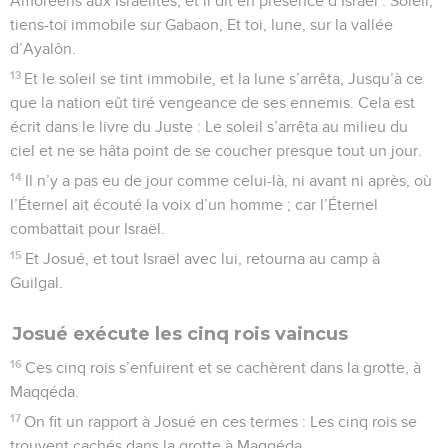
Amoréens aux Israélites, et il dit en présence d’Israël : Soleil,
tiens-toi immobile sur Gabaon, Et toi, lune, sur la vallée
d’Ayalôn.
13
Et le soleil se tint immobile, et la lune s’arrêta, Jusqu’à ce
que la nation eût tiré vengeance de ses ennemis. Cela est
écrit dans le livre du Juste : Le soleil s’arrêta au milieu du
ciel et ne se hâta point de se coucher presque tout un jour.
14
Il n’y a pas eu de jour comme celui-là, ni avant ni après, où
l’Éternel ait écouté la voix d’un homme ; car l’Éternel
combattait pour Israël.
15
Et Josué, et tout Israël avec lui, retourna au camp à
Guilgal.
Josué exécute les cinq rois vaincus
16
Ces cinq rois s’enfuirent et se cachèrent dans la grotte, à
Maqqéda.
17
On fit un rapport à Josué en ces termes : Les cinq rois se
trouvent cachés dans la grotte à Maqqéda.