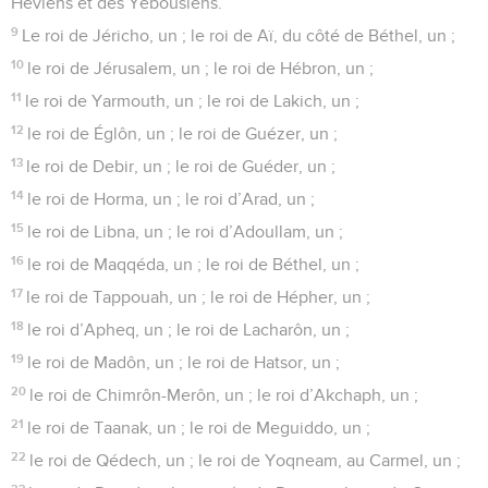
Héviens et des Yebousiens.
9
Le roi de Jéricho, un ; le roi de Aï, du côté de Béthel, un ;
10
le roi de Jérusalem, un ; le roi de Hébron, un ;
11
le roi de Yarmouth, un ; le roi de Lakich, un ;
12
le roi de Églôn, un ; le roi de Guézer, un ;
13
le roi de Debir, un ; le roi de Guéder, un ;
14
le roi de Horma, un ; le roi d’Arad, un ;
15
le roi de Libna, un ; le roi d’Adoullam, un ;
16
le roi de Maqqéda, un ; le roi de Béthel, un ;
17
le roi de Tappouah, un ; le roi de Hépher, un ;
18
le roi d’Apheq, un ; le roi de Lacharôn, un ;
19
le roi de Madôn, un ; le roi de Hatsor, un ;
20
le roi de Chimrôn-Merôn, un ; le roi d’Akchaph, un ;
21
le roi de Taanak, un ; le roi de Meguiddo, un ;
22
le roi de Qédech, un ; le roi de Yoqneam, au Carmel, un ;