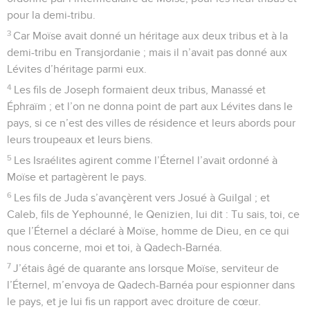
pour la demi-tribu.
3
Car Moïse avait donné un héritage aux deux tribus et à la
demi-tribu en Transjordanie ; mais il n’avait pas donné aux
Lévites d’héritage parmi eux.
4
Les fils de Joseph formaient deux tribus, Manassé et
Éphraïm ; et l’on ne donna point de part aux Lévites dans le
pays, si ce n’est des villes de résidence et leurs abords pour
leurs troupeaux et leurs biens.
5
Les Israélites agirent comme l’Éternel l’avait ordonné à
Moïse et partagèrent le pays.
6
Les fils de Juda s’avançèrent vers Josué à Guilgal ; et
Caleb, fils de Yephounné, le Qenizien, lui dit : Tu sais, toi, ce
que l’Éternel a déclaré à Moïse, homme de Dieu, en ce qui
nous concerne, moi et toi, à Qadech-Barnéa.
7
J’étais âgé de quarante ans lorsque Moïse, serviteur de
l’Éternel, m’envoya de Qadech-Barnéa pour espionner dans
le pays, et je lui fis un rapport avec droiture de cœur.