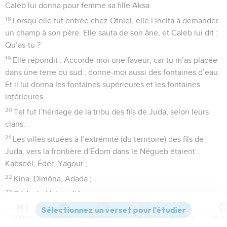
Caleb lui donna pour femme sa fille Aksa.
18
Lorsqu’elle fut entrée chez Otniel, elle l’incita à demander
un champ à son père. Elle sauta de son âne, et Caleb lui dit :
Qu’as-tu ?
19
Elle répondit : Accorde-moi une faveur, car tu m’as placée
dans une terre du sud ; donne-moi aussi des fontaines d’eau.
Et il lui donna les fontaines supérieures et les fontaines
inférieures.
20
Tel fut l’héritage de la tribu des fils de Juda, selon leurs
clans.
21
Les villes situées à l’extrémité (du territoire) des fils de
Juda, vers la frontière d’Édom dans le Négueb étaient :
Kabseél, Éder, Yagour ;
22
Kina, Dimôna, Adada ;
23
Qédech, Hatsor, Itân ;
24
Ziph, Télem, Bealoth ;
Contenus
Versions
Commentaires
Strong
Dictionnaire
25
Hatsor-Hadatta, Qerioth-Hetsrôn, qui est Hatsor ;