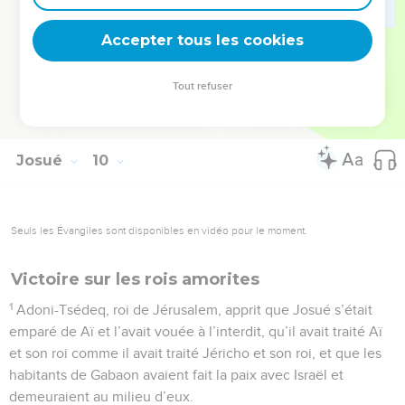
puiser l’eau pour la communauté et pour l’autel de l’Éternel,
Accepter tous les cookies
au lieu qu’il devait choisir, jusqu’à aujourd’hui.
© Société biblique française – Bibli’O, 1978, avec autorisation. Pour vous procurer
Tout refuser
une Bible imprimée, rendez-vous sur www.editionsbiblio.fr
Josué
10
Seuls les Évangiles sont disponibles en vidéo pour le moment.
Victoire sur les rois amorites
1
Adoni-Tsédeq, roi de Jérusalem, apprit que Josué s’était
emparé de Aï et l’avait vouée à l’interdit, qu’il avait traité Aï
et son roi comme il avait traité Jéricho et son roi, et que les
habitants de Gabaon avaient fait la paix avec Israël et
demeuraient au milieu d’eux.