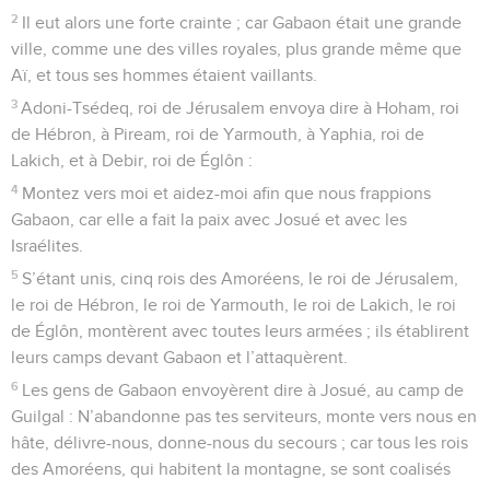
2
Il eut alors une forte crainte ; car Gabaon était une grande
ville, comme une des villes royales, plus grande même que
Aï, et tous ses hommes étaient vaillants.
3
Adoni-Tsédeq, roi de Jérusalem envoya dire à Hoham, roi
de Hébron, à Piream, roi de Yarmouth, à Yaphia, roi de
Lakich, et à Debir, roi de Églôn :
4
Montez vers moi et aidez-moi afin que nous frappions
Gabaon, car elle a fait la paix avec Josué et avec les
Israélites.
5
S’étant unis, cinq rois des Amoréens, le roi de Jérusalem,
le roi de Hébron, le roi de Yarmouth, le roi de Lakich, le roi
de Églôn, montèrent avec toutes leurs armées ; ils établirent
leurs camps devant Gabaon et l’attaquèrent.
6
Les gens de Gabaon envoyèrent dire à Josué, au camp de
Guilgal : N’abandonne pas tes serviteurs, monte vers nous en
hâte, délivre-nous, donne-nous du secours ; car tous les rois
des Amoréens, qui habitent la montagne, se sont coalisés