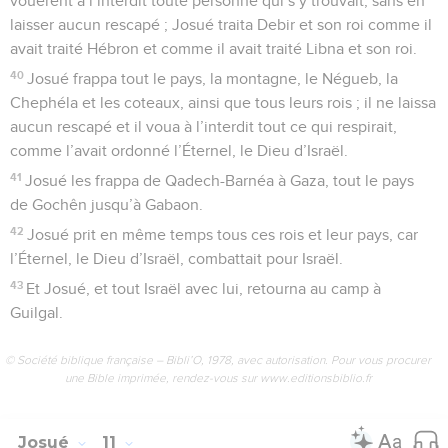
vouèrent à l’interdit toute personne qui s’y trouvait, sans en
laisser aucun rescapé ; Josué traita Debir et son roi comme il
avait traité Hébron et comme il avait traité Libna et son roi.
40
Josué frappa tout le pays, la montagne, le Négueb, la
Chephéla et les coteaux, ainsi que tous leurs rois ; il ne laissa
aucun rescapé et il voua à l’interdit tout ce qui respirait,
comme l’avait ordonné l’Éternel, le Dieu d’Israël.
41
Josué les frappa de Qadech-Barnéa à Gaza, tout le pays
de Gochên jusqu’à Gabaon.
42
Josué prit en même temps tous ces rois et leur pays, car
l’Éternel, le Dieu d’Israël, combattait pour Israël.
43
Et Josué, et tout Israël avec lui, retourna au camp à
Guilgal.
© Société biblique française – Bibli’O, 1978, avec autorisation. Pour vous procurer
une Bible imprimée, rendez-vous sur www.editionsbiblio.fr
Josué
11