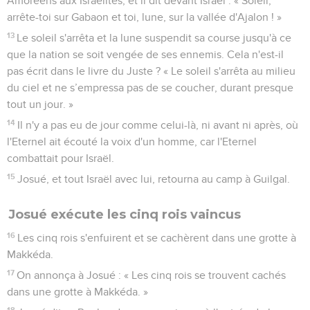
Amoréens aux Israélites, et il dit devant Israël : « Soleil,
arrête-toi sur Gabaon et toi, lune, sur la vallée d'Ajalon ! »
13
Le soleil s'arrêta et la lune suspendit sa course jusqu'à ce
que la nation se soit vengée de ses ennemis. Cela n'est-il
pas écrit dans le livre du Juste ? « Le soleil s'arrêta au milieu
du ciel et ne s’empressa pas de se coucher, durant presque
tout un jour. »
14
Il n'y a pas eu de jour comme celui-là, ni avant ni après, où
l'Eternel ait écouté la voix d'un homme, car l'Eternel
combattait pour Israël.
15
Josué, et tout Israël avec lui, retourna au camp à Guilgal.
Josué exécute les cinq rois vaincus
16
Les cinq rois s'enfuirent et se cachèrent dans une grotte à
Makkéda.
17
On annonça à Josué : « Les cinq rois se trouvent cachés
dans une grotte à Makkéda. »
18