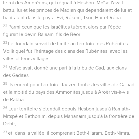
le roi des Amoréens, qui régnait à Hesbon. Moïse l'avait
battu, lui et les princes de Madian qui dépendaient de lui et
habitaient dans le pays : Evi, Rékem, Tsur, Hur et Réba.
22
Parmi ceux que les Israélites tuèrent alors par l'épée
figurait le devin Balaam, fils de Beor.
23
Le Jourdain servait de limite au territoire des Rubénites.
Voilà quel fut l'héritage des clans des Rubénites, avec les
villes et leurs villages.
24
Moïse avait donné une part à la tribu de Gad, aux clans
des Gadites.
25
Ils eurent pour territoire Jaezer, toutes les villes de Galaad
et la moitié du pays des Ammonites jusqu'à Aroër vis-à-vis
de Rabba.
26
Leur territoire s’étendait depuis Hesbon jusqu'à Ramath-
Mitspé et Bethonim, depuis Mahanaïm jusqu'à la frontière de
Debir,
27
et, dans la vallée, il comprenait Beth-Haram, Beth-Nimra,