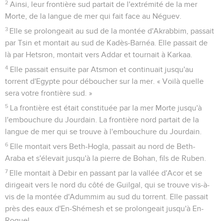
2
Ainsi, leur frontière sud partait de l'extrémité de la mer
Morte, de la langue de mer qui fait face au Néguev.
3
Elle se prolongeait au sud de la montée d'Akrabbim, passait
par Tsin et montait au sud de Kadès-Barnéa. Elle passait de
là par Hetsron, montait vers Addar et tournait à Karkaa.
4
Elle passait ensuite par Atsmon et continuait jusqu'au
torrent d'Egypte pour déboucher sur la mer. « Voilà quelle
sera votre frontière sud. »
5
La frontière est était constituée par la mer Morte jusqu'à
l'embouchure du Jourdain. La frontière nord partait de la
langue de mer qui se trouve à l'embouchure du Jourdain.
6
Elle montait vers Beth-Hogla, passait au nord de Beth-
Araba et s'élevait jusqu'à la pierre de Bohan, fils de Ruben.
7
Elle montait à Debir en passant par la vallée d'Acor et se
dirigeait vers le nord du côté de Guilgal, qui se trouve vis-à-
vis de la montée d'Adummim au sud du torrent. Elle passait
près des eaux d'En-Shémesh et se prolongeait jusqu'à En-
Roguel.