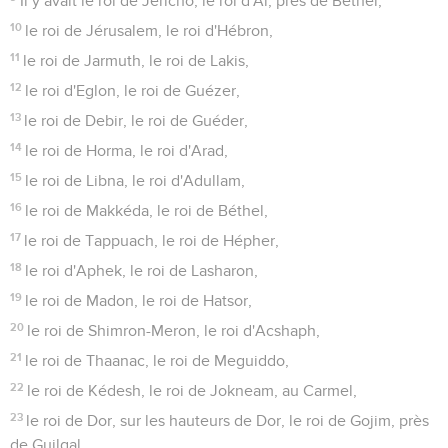
Il y avait le roi de Jéricho, le roi d'Aï, près de Béthel,
10
le roi de Jérusalem, le roi d'Hébron,
11
le roi de Jarmuth, le roi de Lakis,
12
le roi d'Eglon, le roi de Guézer,
13
le roi de Debir, le roi de Guéder,
14
le roi de Horma, le roi d'Arad,
15
le roi de Libna, le roi d'Adullam,
16
le roi de Makkéda, le roi de Béthel,
17
le roi de Tappuach, le roi de Hépher,
18
le roi d'Aphek, le roi de Lasharon,
19
le roi de Madon, le roi de Hatsor,
20
le roi de Shimron-Meron, le roi d'Acshaph,
21
le roi de Thaanac, le roi de Meguiddo,
22
le roi de Kédesh, le roi de Jokneam, au Carmel,
23
le roi de Dor, sur les hauteurs de Dor, le roi de Gojim, près
de Guilgal,