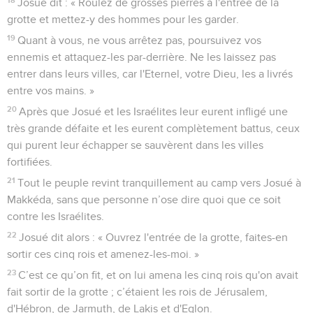
Josué dit : « Roulez de grosses pierres à l'entrée de la
grotte et mettez-y des hommes pour les garder.
19
Quant à vous, ne vous arrêtez pas, poursuivez vos
ennemis et attaquez-les par-derrière. Ne les laissez pas
entrer dans leurs villes, car l'Eternel, votre Dieu, les a livrés
entre vos mains. »
20
Après que Josué et les Israélites leur eurent infligé une
très grande défaite et les eurent complètement battus, ceux
qui purent leur échapper se sauvèrent dans les villes
fortifiées.
21
Tout le peuple revint tranquillement au camp vers Josué à
Makkéda, sans que personne n’ose dire quoi que ce soit
contre les Israélites.
22
Josué dit alors : « Ouvrez l'entrée de la grotte, faites-en
sortir ces cinq rois et amenez-les-moi. »
23
C’est ce qu’on fit, et on lui amena les cinq rois qu'on avait
fait sortir de la grotte ; c’étaient les rois de Jérusalem,
d'Hébron, de Jarmuth, de Lakis et d'Eglon.