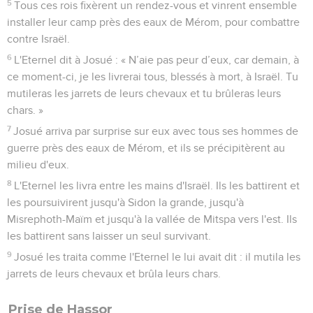
5
Tous ces rois fixèrent un rendez-vous et vinrent ensemble
installer leur camp près des eaux de Mérom, pour combattre
contre Israël.
6
L'Eternel dit à Josué : « N’aie pas peur d’eux, car demain, à
ce moment-ci, je les livrerai tous, blessés à mort, à Israël. Tu
mutileras les jarrets de leurs chevaux et tu brûleras leurs
chars. »
7
Josué arriva par surprise sur eux avec tous ses hommes de
guerre près des eaux de Mérom, et ils se précipitèrent au
milieu d'eux.
8
L'Eternel les livra entre les mains d'Israël. Ils les battirent et
les poursuivirent jusqu'à Sidon la grande, jusqu'à
Misrephoth-Maïm et jusqu'à la vallée de Mitspa vers l'est. Ils
les battirent sans laisser un seul survivant.
9
Josué les traita comme l'Eternel le lui avait dit : il mutila les
jarrets de leurs chevaux et brûla leurs chars.
Prise de Hassor