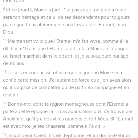
mon Dieu.
9
Et ce jour-là, Moïse a juré : ‘Le pays que ton pied a foulé
sera ton héritage et celui de tes descendants pour toujours
parce que tu as pleinement suivi la voie de l'Eternel, mon
Dieu.’
10
Maintenant voici que l'Eternel m'a fait vivre, comme il l'a
dit. Il y a 45 ans que l'Eternel a dit cela à Moïse, à l’époque
où Israël marchait dans le désert, et je suis aujourd'hui âgé
de 85 ans.
11
Je suis encore aussi robuste que le jour où Moïse m’a
confié cette mission. J'ai autant de force que j'en avais alors,
qu’il s’agisse de combattre ou de partir en campagne et en
revenir.
12
Donne-moi donc la région montagneuse dont l'Eternel a
parlé à cette époque-là. Tu as appris alors qu'il s'y trouve des
Anakim et qu'il y a des villes grandes et fortifiées. Si l'Eternel
est avec moi, je les chasserai, comme il l’a dit. »
13
Josué bénit Caleb, fils de Jephunné, et lui donna Hébron