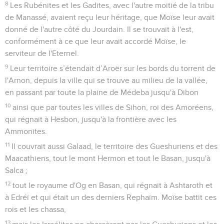
8
Les Rubénites et les Gadites, avec l'autre moitié de la tribu
de Manassé, avaient reçu leur héritage, que Moïse leur avait
donné de l'autre côté du Jourdain. Il se trouvait à l'est,
conformément à ce que leur avait accordé Moïse, le
serviteur de l'Eternel.
9
Leur territoire s’étendait d’Aroër sur les bords du torrent de
l'Arnon, depuis la ville qui se trouve au milieu de la vallée,
en passant par toute la plaine de Médeba jusqu'à Dibon
10
ainsi que par toutes les villes de Sihon, roi des Amoréens,
qui régnait à Hesbon, jusqu'à la frontière avec les
Ammonites.
11
Il couvrait aussi Galaad, le territoire des Gueshuriens et des
Maacathiens, tout le mont Hermon et tout le Basan, jusqu'à
Salca ;
12
tout le royaume d'Og en Basan, qui régnait à Ashtaroth et
à Edréï et qui était un des derniers Rephaïm. Moïse battit ces
rois et les chassa,
13