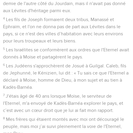
demie de l'autre côté du Jourdain, mais il n'avait pas donné
aux Lévites d'héritage parmi eux.
4
Les fils de Joseph formaient deux tribus, Manassé et
Ephraïm, et l'on ne donna pas de part aux Lévites dans le
pays, si ce n'est des villes d’habitation avec leurs environs
pour leurs troupeaux et leurs biens.
5
Les Israélites se conformèrent aux ordres que l'Eternel avait
donnés à Moïse et partagèrent le pays.
6
Les Judéens s'approchèrent de Josué à Guilgal. Caleb, fils
de Jephunné, le Kénizien, lui dit : « Tu sais ce que l'Eternel a
déclaré à Moïse, homme de Dieu, à mon sujet et au tien à
Kadès-Barnéa.
7
J'étais âgé de 40 ans lorsque Moïse, le serviteur de
l'Eternel, m'a envoyé de Kadès-Barnéa explorer le pays, et
c’est avec un cœur droit que je lui ai fait mon rapport.
8
Mes frères qui étaient montés avec moi ont découragé le
peuple, mais moi j’ai suivi pleinement la voie de l'Eternel,