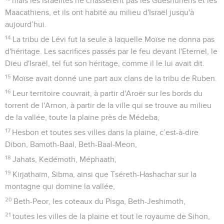
mais les Israélites ne chassèrent pas les Gueshuriens et les
Maacathiens, et ils ont habité au milieu d'Israël jusqu'à
aujourd’hui.
14
La tribu de Lévi fut la seule à laquelle Moïse ne donna pas
d'héritage. Les sacrifices passés par le feu devant l'Eternel, le
Dieu d'Israël, tel fut son héritage, comme il le lui avait dit.
15
Moïse avait donné une part aux clans de la tribu de Ruben.
16
Leur territoire couvrait, à partir d'Aroër sur les bords du
torrent de l'Arnon, à partir de la ville qui se trouve au milieu
de la vallée, toute la plaine près de Médeba,
17
Hesbon et toutes ses villes dans la plaine, c’est-à-dire
Dibon, Bamoth-Baal, Beth-Baal-Meon,
18
Jahats, Kedémoth, Méphaath,
19
Kirjathaïm, Sibma, ainsi que Tséreth-Hashachar sur la
montagne qui domine la vallée,
20
Beth-Peor, les coteaux du Pisga, Beth-Jeshimoth,
21
toutes les villes de la plaine et tout le royaume de Sihon,