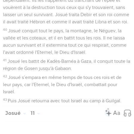
dépendaient. Ils les frappèrent du tranchant de l'épée et
vouèrent à la destruction tous ceux qui s'y trouvaient, sans
laisser un seul survivant. Josué traita Debir et son roi comme
il avait traité Hébron et comme il avait traité Libna et son roi.
40
Josué conquit tout le pays, la montagne, le Néguev, la
vallée et les coteaux, et il en battit tous les rois. Il ne laissa
aucun survivant et il extermina tout ce qui respirait, comme
l'avait ordonné l'Eternel, le Dieu d'Israël.
41
Josué les battit de Kadès-Barnéa à Gaza, il conquit toute la
région de Gosen jusqu'à Gabaon.
42
Josué s’empara en même temps de tous ces rois et de
leur pays, car l'Eternel, le Dieu d'Israël, combattait pour
Israël.
43
Puis Josué retourna avec tout Israël au camp à Guilgal.
Josué
11