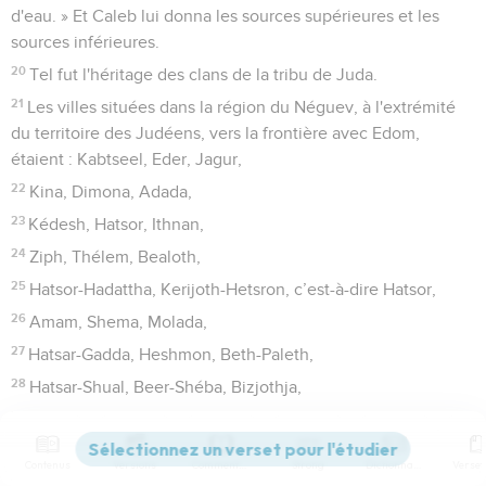
d'eau. » Et Caleb lui donna les sources supérieures et les
sources inférieures.
20
Tel fut l'héritage des clans de la tribu de Juda.
21
Les villes situées dans la région du Néguev, à l'extrémité
du territoire des Judéens, vers la frontière avec Edom,
étaient : Kabtseel, Eder, Jagur,
22
Kina, Dimona, Adada,
23
Kédesh, Hatsor, Ithnan,
24
Ziph, Thélem, Bealoth,
25
Hatsor-Hadattha, Kerijoth-Hetsron, c’est-à-dire Hatsor,
26
Amam, Shema, Molada,
27
Hatsar-Gadda, Heshmon, Beth-Paleth,
28
Hatsar-Shual, Beer-Shéba, Bizjothja,
29
Baala, Ijjim, Atsem,
30
Eltholad, Kesil, Horma,
Contenus
Versions
Commentaires
Strong
Dictionnaire
31
Tsiklag, Madmanna, Sansanna,