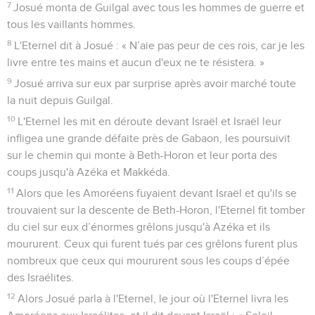
7
Josué monta de Guilgal avec tous les hommes de guerre et
tous les vaillants hommes.
8
L'Eternel dit à Josué : « N’aie pas peur de ces rois, car je les
livre entre tes mains et aucun d'eux ne te résistera. »
9
Josué arriva sur eux par surprise après avoir marché toute
la nuit depuis Guilgal.
10
L'Eternel les mit en déroute devant Israël et Israël leur
infligea une grande défaite près de Gabaon, les poursuivit
sur le chemin qui monte à Beth-Horon et leur porta des
coups jusqu'à Azéka et Makkéda.
11
Alors que les Amoréens fuyaient devant Israël et qu'ils se
trouvaient sur la descente de Beth-Horon, l'Eternel fit tomber
du ciel sur eux d’énormes grêlons jusqu'à Azéka et ils
moururent. Ceux qui furent tués par ces grêlons furent plus
nombreux que ceux qui moururent sous les coups d’épée
des Israélites.
12
Alors Josué parla à l'Eternel, le jour où l'Eternel livra les