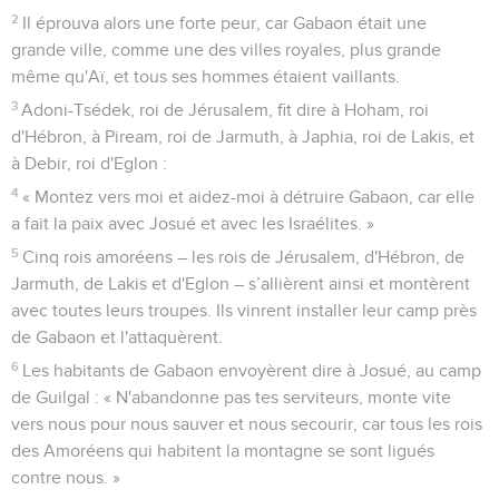
2
Il éprouva alors une forte peur, car Gabaon était une
grande ville, comme une des villes royales, plus grande
même qu'Aï, et tous ses hommes étaient vaillants.
3
Adoni-Tsédek, roi de Jérusalem, fit dire à Hoham, roi
d'Hébron, à Piream, roi de Jarmuth, à Japhia, roi de Lakis, et
à Debir, roi d'Eglon :
4
« Montez vers moi et aidez-moi à détruire Gabaon, car elle
a fait la paix avec Josué et avec les Israélites. »
5
Cinq rois amoréens – les rois de Jérusalem, d'Hébron, de
Jarmuth, de Lakis et d'Eglon – s’allièrent ainsi et montèrent
avec toutes leurs troupes. Ils vinrent installer leur camp près
de Gabaon et l'attaquèrent.
6
Les habitants de Gabaon envoyèrent dire à Josué, au camp
de Guilgal : « N'abandonne pas tes serviteurs, monte vite
vers nous pour nous sauver et nous secourir, car tous les rois
des Amoréens qui habitent la montagne se sont ligués
contre nous. »