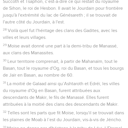
Succoth et Tsaphon, c’est-à-dire ce qui restait du royaume
de Sihon, le roi de Hesbon. Il avait le Jourdain pour frontière
jusqu'à l'extrémité du lac de Génésareth ; il se trouvait de
l'autre côté du Jourdain, à l'est.
28
Voilà quel fut l'héritage des clans des Gadites, avec les
villes et leurs villages.
29
Moïse avait donné une part à la demi-tribu de Manassé,
aux clans des Manassites.
30
Leur territoire comprenait, à partir de Mahanaïm, tout le
Basan, tout le royaume d'Og, roi du Basan, et tous les bourgs
de Jaïr en Basan, au nombre de 60.
31
La moitié de Galaad ainsi qu’Ashtaroth et Edréï, les villes
du royaume d'Og en Basan, furent attribuées aux
descendants de Makir, le fils de Manassé. Elles furent
attribuées à la moitié des clans des descendants de Makir.
32
Telles sont les parts que fit Moïse, lorsqu'il se trouvait dans
les plaines de Moab à l’est du Jourdain, vis-à-vis de Jéricho.
33