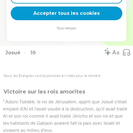
26
Josué agit envers eux comme il avait été décidé : il les
délivra des Israélites, qui ne les firent pas mourir,
Accepter tous les cookies
27
mais il les destina dès ce jour à couper du bois et à puiser
de l'eau pour l'assemblée et pour l'autel de l'Eternel à
Tout refuser
l'endroit que l'Eternel choisirait. C’est ce qu'ils font encore
aujourd'hui.
Josué
10
Seuls les Évangiles sont disponibles en vidéo pour le moment.
Victoire sur les rois amorites
1
Adoni-Tsédek, le roi de Jérusalem, apprit que Josué s'était
emparé d'Aï et l'avait vouée à la destruction, qu'il avait traité
Aï et son roi comme il avait traité Jéricho et son roi et que
les habitants de Gabaon avaient fait la paix avec Israël et
vivaient au milieu d'eux.