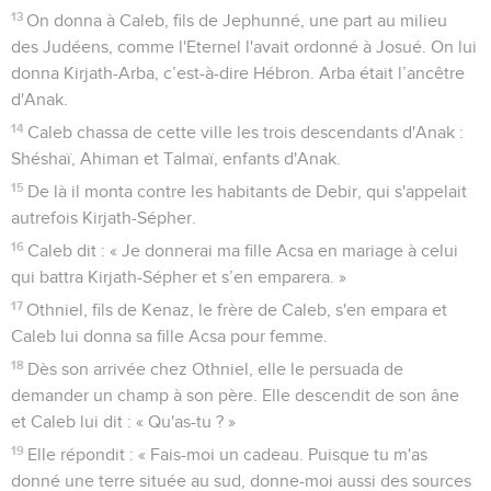
13
On donna à Caleb, fils de Jephunné, une part au milieu
des Judéens, comme l'Eternel l'avait ordonné à Josué. On lui
donna Kirjath-Arba, c’est-à-dire Hébron. Arba était l’ancêtre
d'Anak.
14
Caleb chassa de cette ville les trois descendants d'Anak :
Shéshaï, Ahiman et Talmaï, enfants d'Anak.
15
De là il monta contre les habitants de Debir, qui s'appelait
autrefois Kirjath-Sépher.
16
Caleb dit : « Je donnerai ma fille Acsa en mariage à celui
qui battra Kirjath-Sépher et s’en emparera. »
17
Othniel, fils de Kenaz, le frère de Caleb, s'en empara et
Caleb lui donna sa fille Acsa pour femme.
18
Dès son arrivée chez Othniel, elle le persuada de
demander un champ à son père. Elle descendit de son âne
et Caleb lui dit : « Qu'as-tu ? »
19
Elle répondit : « Fais-moi un cadeau. Puisque tu m'as
donné une terre située au sud, donne-moi aussi des sources