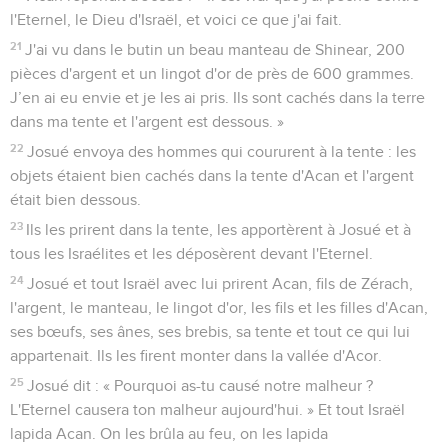
l'Eternel, le Dieu d'Israël, et voici ce que j'ai fait.
21
J'ai vu dans le butin un beau manteau de Shinear, 200
pièces d'argent et un lingot d'or de près de 600 grammes.
J’en ai eu envie et je les ai pris. Ils sont cachés dans la terre
dans ma tente et l'argent est dessous. »
22
Josué envoya des hommes qui coururent à la tente : les
objets étaient bien cachés dans la tente d'Acan et l'argent
était bien dessous.
23
Ils les prirent dans la tente, les apportèrent à Josué et à
tous les Israélites et les déposèrent devant l'Eternel.
24
Josué et tout Israël avec lui prirent Acan, fils de Zérach,
l'argent, le manteau, le lingot d'or, les fils et les filles d'Acan,
ses bœufs, ses ânes, ses brebis, sa tente et tout ce qui lui
appartenait. Ils les firent monter dans la vallée d'Acor.
25
Josué dit : « Pourquoi as-tu causé notre malheur ?
L'Eternel causera ton malheur aujourd'hui. » Et tout Israël
lapida Acan. On les brûla au feu, on les lapida