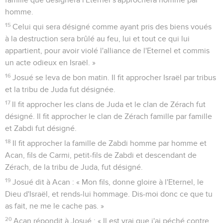
homme.
15
Celui qui sera désigné comme ayant pris des biens voués
à la destruction sera brûlé au feu, lui et tout ce qui lui
appartient, pour avoir violé l'alliance de l'Eternel et commis
un acte odieux en Israël. »
16
Josué se leva de bon matin. Il fit approcher Israël par tribus
et la tribu de Juda fut désignée.
17
Il fit approcher les clans de Juda et le clan de Zérach fut
désigné. Il fit approcher le clan de Zérach famille par famille
et Zabdi fut désigné.
18
Il fit approcher la famille de Zabdi homme par homme et
Acan, fils de Carmi, petit-fils de Zabdi et descendant de
Zérach, de la tribu de Juda, fut désigné.
19
Josué dit à Acan : « Mon fils, donne gloire à l'Eternel, le
Dieu d'Israël, et rends-lui hommage. Dis-moi donc ce que tu
as fait, ne me le cache pas. »
20
Acan répondit à Josué : « Il est vrai que j'ai péché contre