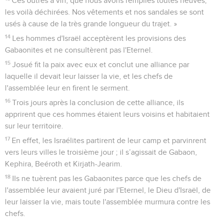
Ces outres à vin, que nous avons remplies toutes neuves,
les voilà déchirées. Nos vêtements et nos sandales se sont
usés à cause de la très grande longueur du trajet. »
14
Les hommes d'Israël acceptèrent les provisions des
Gabaonites et ne consultèrent pas l'Eternel.
15
Josué fit la paix avec eux et conclut une alliance par
laquelle il devait leur laisser la vie, et les chefs de
l'assemblée leur en firent le serment.
16
Trois jours après la conclusion de cette alliance, ils
apprirent que ces hommes étaient leurs voisins et habitaient
sur leur territoire.
17
En effet, les Israélites partirent de leur camp et parvinrent
vers leurs villes le troisième jour ; il s’agissait de Gabaon,
Kephira, Beéroth et Kirjath-Jearim.
18
Ils ne tuèrent pas les Gabaonites parce que les chefs de
l'assemblée leur avaient juré par l'Eternel, le Dieu d'Israël, de
leur laisser la vie, mais toute l'assemblée murmura contre les
chefs.