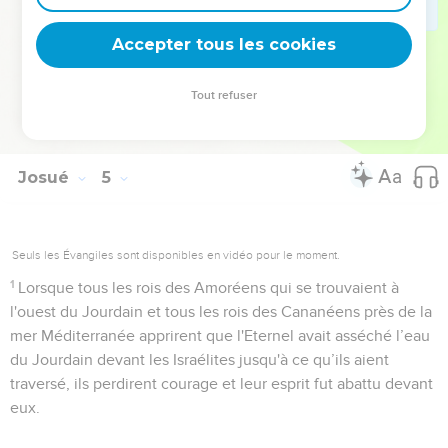
Jourdain jusqu'à ce que vous soyez passés, tout comme il
l'avait fait à la mer des Roseaux, qu'il a asséchée devant
Accepter tous les cookies
nous jusqu'à ce que nous soyons passés.
24
Ainsi, tous les peuples de la terre sauront que la main de
Tout refuser
l'Eternel est puissante et vous craindrez toujours l'Eternel,
votre Dieu. »
Josué
5
Seuls les Évangiles sont disponibles en vidéo pour le moment.
1
Lorsque tous les rois des Amoréens qui se trouvaient à
l'ouest du Jourdain et tous les rois des Cananéens près de la
mer Méditerranée apprirent que l'Eternel avait asséché l’eau
du Jourdain devant les Israélites jusqu'à ce qu’ils aient
traversé, ils perdirent courage et leur esprit fut abattu devant
eux.