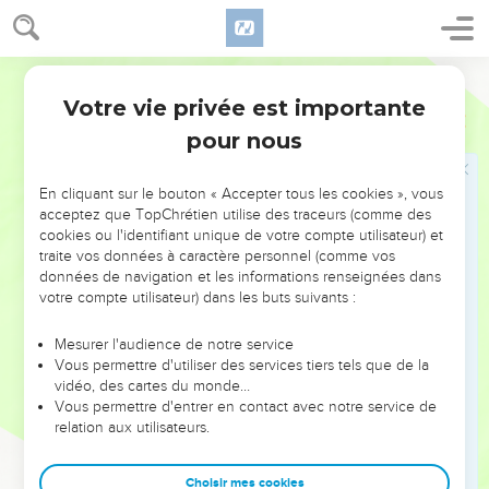
L'Eternel dit à Josué :
16
« Ordonne aux prêtres qui portent l'arche du témoignage
de sortir du Jourdain. »
Segond 21
17
Josué donna cet ordre aux prêtres : « Sortez du Jourdain. »
Votre vie privée est importante
Josué
4
18
Lorsque les prêtres qui portaient l'arche de l'alliance de
pour nous
l'Eternel furent sortis du milieu du Jourdain et que la plante
de leurs pieds se posa sur le sec, l’eau du Jourdain retourna
En cliquant sur le bouton « Accepter tous les cookies », vous
à sa place et inonda toutes ses rives comme avant.
acceptez que TopChrétien utilise des traceurs (comme des
19
cookies ou l'identifiant unique de votre compte utilisateur) et
Le peuple sortit du Jourdain le dixième jour du premier
traite vos données à caractère personnel (comme vos
mois et campa à Guilgal, à l'extrémité est de Jéricho.
données de navigation et les informations renseignées dans
20
Josué dressa à Guilgal les douze pierres qu'ils avaient
votre compte utilisateur) dans les buts suivants :
retirées du Jourdain.
Mesurer l'audience de notre service
21
Il dit aux Israélites : « Lorsque vos enfants demanderont un
Vous permettre d'utiliser des services tiers tels que de la
jour à leur père : ‘Que signifient ces pierres ?’
vidéo, des cartes du monde…
Vous permettre d'entrer en contact avec notre service de
22
vous les instruirez en disant : ‘Israël a passé le Jourdain
relation aux utilisateurs.
que voici à pied sec.’
23
Oui, l'Eternel, votre Dieu, a asséché devant vous l’eau du
Choisir mes cookies