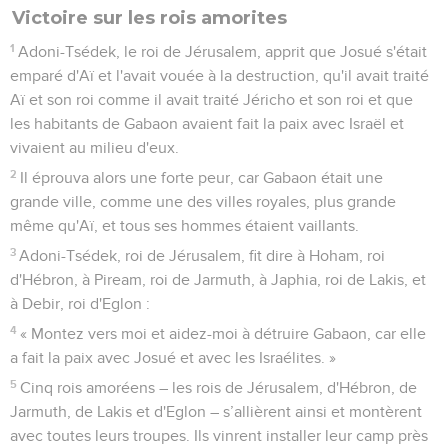
Victoire sur les rois amorites
1
Adoni-Tsédek, le roi de Jérusalem, apprit que Josué s'était
emparé d'Aï et l'avait vouée à la destruction, qu'il avait traité
Aï et son roi comme il avait traité Jéricho et son roi et que
les habitants de Gabaon avaient fait la paix avec Israël et
vivaient au milieu d'eux.
2
Il éprouva alors une forte peur, car Gabaon était une
grande ville, comme une des villes royales, plus grande
même qu'Aï, et tous ses hommes étaient vaillants.
3
Adoni-Tsédek, roi de Jérusalem, fit dire à Hoham, roi
d'Hébron, à Piream, roi de Jarmuth, à Japhia, roi de Lakis, et
à Debir, roi d'Eglon :
4
« Montez vers moi et aidez-moi à détruire Gabaon, car elle
a fait la paix avec Josué et avec les Israélites. »
5
Cinq rois amoréens – les rois de Jérusalem, d'Hébron, de
Jarmuth, de Lakis et d'Eglon – s’allièrent ainsi et montèrent
avec toutes leurs troupes. Ils vinrent installer leur camp près