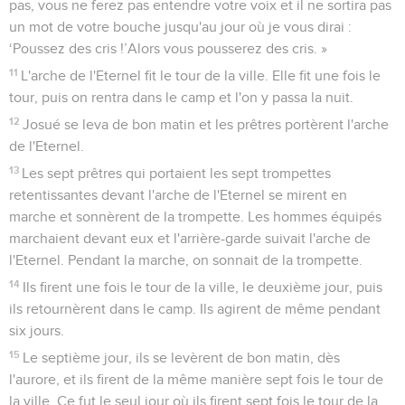
pas, vous ne ferez pas entendre votre voix et il ne sortira pas
un mot de votre bouche jusqu'au jour où je vous dirai :
‘Poussez des cris !’Alors vous pousserez des cris. »
11
L'arche de l'Eternel fit le tour de la ville. Elle fit une fois le
tour, puis on rentra dans le camp et l'on y passa la nuit.
12
Josué se leva de bon matin et les prêtres portèrent l'arche
de l'Eternel.
13
Les sept prêtres qui portaient les sept trompettes
retentissantes devant l'arche de l'Eternel se mirent en
marche et sonnèrent de la trompette. Les hommes équipés
marchaient devant eux et l'arrière-garde suivait l'arche de
l'Eternel. Pendant la marche, on sonnait de la trompette.
14
Ils firent une fois le tour de la ville, le deuxième jour, puis
ils retournèrent dans le camp. Ils agirent de même pendant
six jours.
15
Le septième jour, ils se levèrent de bon matin, dès
l'aurore, et ils firent de la même manière sept fois le tour de
la ville. Ce fut le seul jour où ils firent sept fois le tour de la