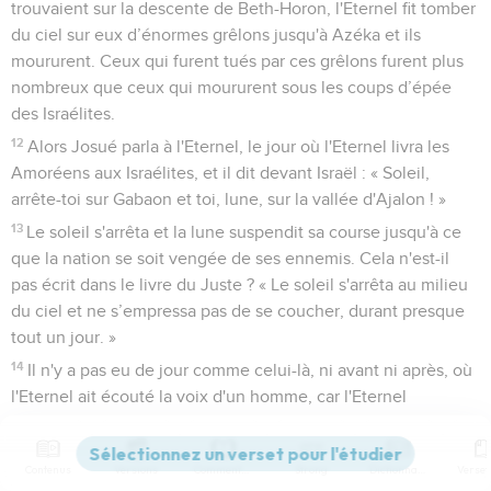
trouvaient sur la descente de Beth-Horon, l'Eternel fit tomber
du ciel sur eux d’énormes grêlons jusqu'à Azéka et ils
moururent. Ceux qui furent tués par ces grêlons furent plus
nombreux que ceux qui moururent sous les coups d’épée
des Israélites.
12
Alors Josué parla à l'Eternel, le jour où l'Eternel livra les
Amoréens aux Israélites, et il dit devant Israël : « Soleil,
arrête-toi sur Gabaon et toi, lune, sur la vallée d'Ajalon ! »
13
Le soleil s'arrêta et la lune suspendit sa course jusqu'à ce
que la nation se soit vengée de ses ennemis. Cela n'est-il
pas écrit dans le livre du Juste ? « Le soleil s'arrêta au milieu
du ciel et ne s’empressa pas de se coucher, durant presque
tout un jour. »
14
Il n'y a pas eu de jour comme celui-là, ni avant ni après, où
l'Eternel ait écouté la voix d'un homme, car l'Eternel
combattait pour Israël.
15
Josué, et tout Israël avec lui, retourna au camp à Guilgal.
Contenus
Versions
Commentaires
Strong
Dictionnaire