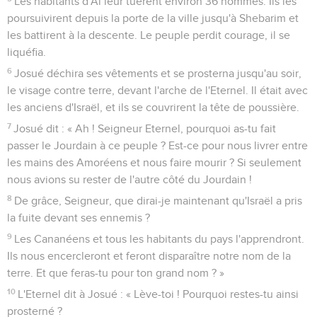
Les habitants d'Aï leur tuèrent environ 36 hommes. Ils les
poursuivirent depuis la porte de la ville jusqu'à Shebarim et
les battirent à la descente. Le peuple perdit courage, il se
liquéfia.
6
Josué déchira ses vêtements et se prosterna jusqu'au soir,
le visage contre terre, devant l'arche de l'Eternel. Il était avec
les anciens d'Israël, et ils se couvrirent la tête de poussière.
7
Josué dit : « Ah ! Seigneur Eternel, pourquoi as-tu fait
passer le Jourdain à ce peuple ? Est-ce pour nous livrer entre
les mains des Amoréens et nous faire mourir ? Si seulement
nous avions su rester de l'autre côté du Jourdain !
8
De grâce, Seigneur, que dirai-je maintenant qu'Israël a pris
la fuite devant ses ennemis ?
9
Les Cananéens et tous les habitants du pays l'apprendront.
Ils nous encercleront et feront disparaître notre nom de la
terre. Et que feras-tu pour ton grand nom ? »
10
L'Eternel dit à Josué : « Lève-toi ! Pourquoi restes-tu ainsi
prosterné ?