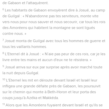
de Gabaon et l'attaquèrent.
6
Les habitants de Gabaon envoyèrent dire à Josué, au camp
de Guilgal : « N'abandonne pas tes serviteurs, monte vite
vers nous pour nous sauver et nous secourir, car tous les rois
des Amoréens qui habitent la montagne se sont ligués
contre nous. »
7
Josué monta de Guilgal avec tous les hommes de guerre et
tous les vaillants hommes.
8
L'Eternel dit à Josué : « N’aie pas peur de ces rois, car je les
livre entre tes mains et aucun d'eux ne te résistera. »
9
Josué arriva sur eux par surprise après avoir marché toute
la nuit depuis Guilgal.
10
L'Eternel les mit en déroute devant Israël et Israël leur
infligea une grande défaite près de Gabaon, les poursuivit
sur le chemin qui monte à Beth-Horon et leur porta des
coups jusqu'à Azéka et Makkéda.
11
Alors que les Amoréens fuyaient devant Israël et qu'ils se