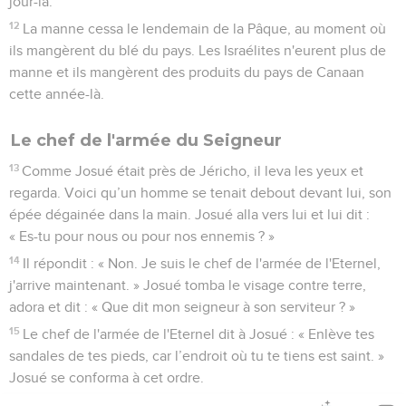
jour-là.
12
La manne cessa le lendemain de la Pâque, au moment où
ils mangèrent du blé du pays. Les Israélites n'eurent plus de
manne et ils mangèrent des produits du pays de Canaan
cette année-là.
Le chef de l'armée du Seigneur
13
Comme Josué était près de Jéricho, il leva les yeux et
regarda. Voici qu’un homme se tenait debout devant lui, son
épée dégainée dans la main. Josué alla vers lui et lui dit :
« Es-tu pour nous ou pour nos ennemis ? »
14
Il répondit : « Non. Je suis le chef de l'armée de l'Eternel,
j'arrive maintenant. » Josué tomba le visage contre terre,
adora et dit : « Que dit mon seigneur à son serviteur ? »
15
Le chef de l'armée de l'Eternel dit à Josué : « Enlève tes
sandales de tes pieds, car l’endroit où tu te tiens est saint. »
Josué se conforma à cet ordre.