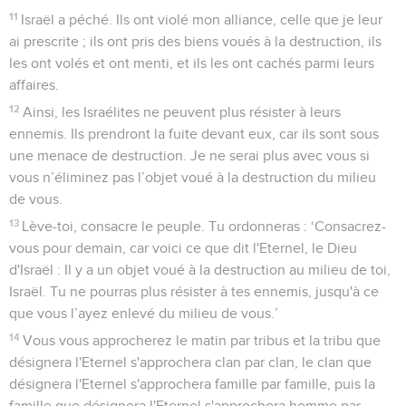
11
Israël a péché. Ils ont violé mon alliance, celle que je leur
ai prescrite ; ils ont pris des biens voués à la destruction, ils
les ont volés et ont menti, et ils les ont cachés parmi leurs
affaires.
12
Ainsi, les Israélites ne peuvent plus résister à leurs
ennemis. Ils prendront la fuite devant eux, car ils sont sous
une menace de destruction. Je ne serai plus avec vous si
vous n’éliminez pas l’objet voué à la destruction du milieu
de vous.
13
Lève-toi, consacre le peuple. Tu ordonneras : ‘Consacrez-
vous pour demain, car voici ce que dit l'Eternel, le Dieu
d'Israël : Il y a un objet voué à la destruction au milieu de toi,
Israël. Tu ne pourras plus résister à tes ennemis, jusqu'à ce
que vous l’ayez enlevé du milieu de vous.’
14
Vous vous approcherez le matin par tribus et la tribu que
désignera l'Eternel s'approchera clan par clan, le clan que
désignera l'Eternel s'approchera famille par famille, puis la
famille que désignera l'Eternel s'approchera homme par