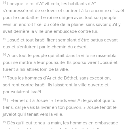
14
Lorsque le roi d'Aï vit cela, les habitants d'Aï
s’empressèrent de se lever et sortirent à la rencontre d'Israël
pour le combattre. Le roi se dirigea avec tout son peuple
vers un endroit fixé, du côté de la plaine, sans savoir qu'il y
avait derrière la ville une embuscade contre lui.
15
Josué et tout Israël firent semblant d'être battus devant
eux et s'enfuirent par le chemin du désert.
16
Alors tout le peuple qui était dans la ville se rassembla
pour se mettre à leur poursuite. Ils poursuivirent Josué et
furent ainsi attirés loin de la ville.
17
Tous les hommes d’Aï et de Béthel, sans exception,
sortirent contre Israël. Ils laissèrent la ville ouverte et
poursuivirent Israël.
18
L'Eternel dit à Josué : « Tends vers Aï le javelot que tu
tiens, car je vais la livrer en ton pouvoir. » Josué tendit le
javelot qu'il tenait vers la ville.
19
Dès qu'il eut tendu la main, les hommes en embuscade