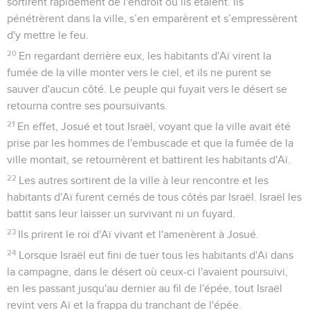
sortirent rapidement de l'endroit où ils étaient. Ils
pénétrèrent dans la ville, s’en emparèrent et s’empressèrent
d'y mettre le feu.
20
En regardant derrière eux, les habitants d'Aï virent la
fumée de la ville monter vers le ciel, et ils ne purent se
sauver d'aucun côté. Le peuple qui fuyait vers le désert se
retourna contre ses poursuivants.
21
En effet, Josué et tout Israël, voyant que la ville avait été
prise par les hommes de l'embuscade et que la fumée de la
ville montait, se retournèrent et battirent les habitants d'Aï.
22
Les autres sortirent de la ville à leur rencontre et les
habitants d'Aï furent cernés de tous côtés par Israël. Israël les
battit sans leur laisser un survivant ni un fuyard.
23
Ils prirent le roi d'Aï vivant et l'amenèrent à Josué.
24
Lorsque Israël eut fini de tuer tous les habitants d'Aï dans
la campagne, dans le désert où ceux-ci l'avaient poursuivi,
en les passant jusqu'au dernier au fil de l'épée, tout Israël
revint vers Aï et la frappa du tranchant de l'épée.