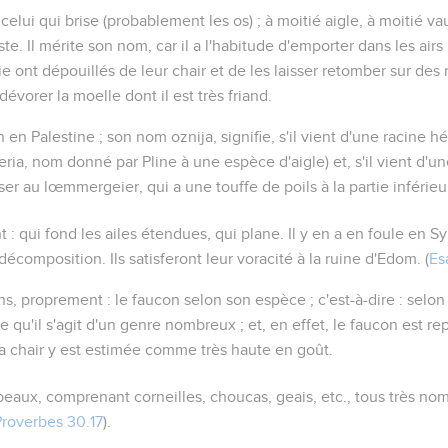
:
celui qui brise
(probablement
les os
) ; à moitié aigle, à moitié v
ste. Il mérite son nom, car il a l'habitude d'emporter dans les air
e ont dépouillés de leur chair et de les laisser retomber sur des 
 dévorer la moelle dont il est très friand.
 en Palestine ; son nom
oznija
, signifie, s'il vient d'une racine 
eria
, nom donné par Pline à une espèce d'aigle) et, s'il vient d'un
nser au lœmmergeier, qui a une touffe de poils à la partie inférie
nt :
qui fond les ailes étendues, qui plane
. Il y en a en foule en Sy
composition. Ils satisferont leur voracité à la ruine d'Edom. (
Es
ns
, proprement :
le faucon selon son espèce
; c'est-à-dire :
selon
 qu'il s'agit d'un genre nombreux ; et, en effet, le faucon est re
a chair y est estimée comme très haute en goût.
beaux
, comprenant corneilles, choucas, geais, etc., tous très nom
Proverbes 30.17
).