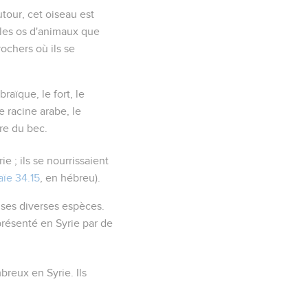
autour, cet oiseau est
s les os d'animaux que
rochers où ils se
hébraïque, le
fort
, le
e racine arabe, le
ure du bec.
rie ; ils se nourrissaient
aïe 34.15
, en hébreu).
 ses diverses espèces
.
présenté en Syrie par de
breux en Syrie. Ils