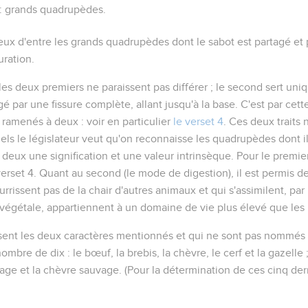
t : grands quadrupèdes.
eux d'entre les grands quadrupèdes dont le sabot est partagé et 
uration.
 les deux premiers ne paraissent pas différer ; le second sert uni
agé par une fissure
complète
, allant jusqu'à la base. C'est par cet
 ramenés à deux : voir en particulier
le verset 4
. Ces deux traits
s le législateur veut qu'on reconnaisse les quadrupèdes dont il 
s deux une signification et une valeur intrinsèque. Pour le premi
verset 4. Quant au second (le mode de digestion), il est permis d
rrissent pas de la chair d'autres animaux et qui s'assimilent, par 
 végétale, appartiennent à un domaine de vie plus élevé que les
ent les deux caractères mentionnés et qui ne sont pas nommés ic
nombre de dix : le bœuf, la brebis, la chèvre, le cerf et la gazelle
vage et la chèvre sauvage. (Pour la détermination de ces cinq der