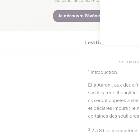
Lévitique
11
Seuls les É
1
Introduction.
Et à Aaron
: aux deux fr
sacrificateur. Il s'agit 
ils seront appelés à st
et déclarés impurs ; le
certaines des souillure
2
2 à 8
Les mammifères