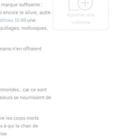
 marque suffisante ;
i encore le silure, autre
Ajouter une
Ajouter une
Ajouter une
Ajouter une
Ajouter une
tthieu 13.48
une
colonne
colonne
colonne
colonne
colonne
oquillages, mollusques,
ains n'en offraient
mmondes ; car ce sont
sieurs se nourrissent de
ore les corps morts
s à qui la chair de
ise.