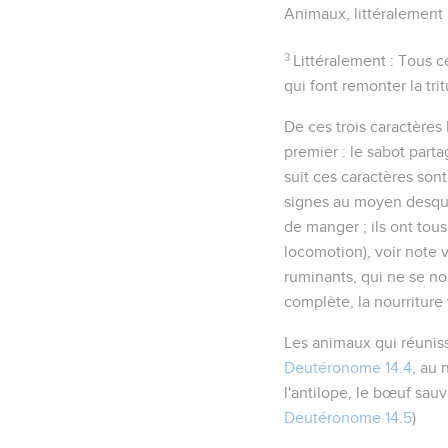
Animaux
, littéralemen
3
Littéralement : Tous c
qui font remonter la trit
De ces trois caractères
premier : le sabot part
suit ces caractères sont
signes au moyen desquel
de manger ; ils ont tou
locomotion), voir note 
ruminants, qui ne se nou
complète, la nourriture
Les animaux qui réuniss
Deutéronome 14.4
, au 
l'antilope, le bœuf sau
Deutéronome 14.5
)