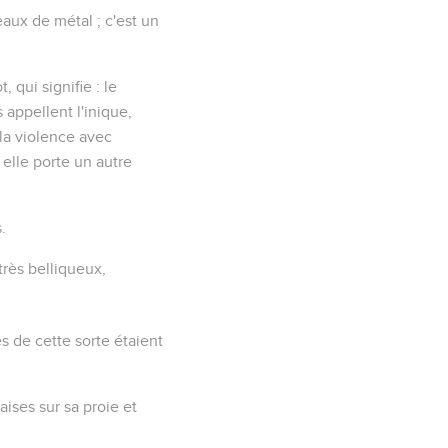
eaux de métal ; c'est un
, qui signifie :
le
es appellent
l'inique
,
 la violence avec
s elle porte un autre
.
très belliqueux,
es de cette sorte étaient
laises sur sa proie et