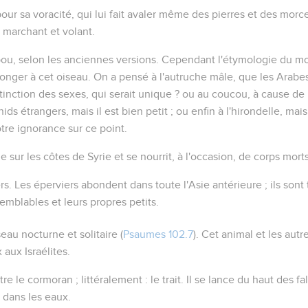
our sa voracité, qui lui fait avaler même des pierres et des morc
s marchant et volant.
bou
, selon les anciennes versions. Cependant l'étymologie du mot
 songer à cet oiseau. On a pensé à l'autruche mâle, que les Arab
tinction des sexes, qui serait unique ? ou au coucou, à cause de
ids étrangers, mais il est bien petit ; ou enfin à l'hirondelle, mai
re ignorance sur ce point.
e sur les côtes de Syrie et se nourrit, à l'occasion, de corps morts
rs
. Les éperviers abondent dans toute l'Asie antérieure ; ils sont 
mblables et leurs propres petits.
seau nocturne et solitaire (
Psaumes 102.7
). Cet animal et les autr
aux Israélites.
tre le cormoran ; littéralement :
le trait
. Il se lance du haut des fa
 dans les eaux.