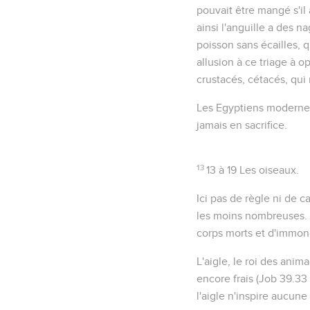
pouvait être mangé s'il
ainsi l'anguille a des na
poisson sans écailles, q
allusion à ce triage à 
crustacés, cétacés, qui 
Les Egyptiens modernes
jamais en sacrifice.
13
13 à 19
Les oiseaux.
Ici pas de règle ni de
les moins nombreuses. I
corps morts et d'immon
L'aigle
, le roi des anima
encore frais (
Job 39.33
l'aigle n'inspire aucu