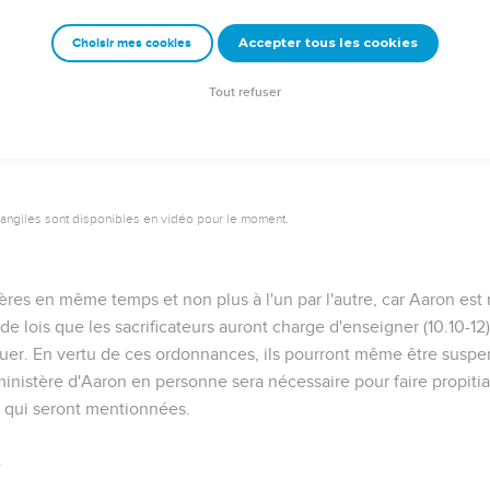
Accepter tous les cookies
Choisir mes cookies
Autres ressources sur theotex.org, contact theotex@gmail.com
Tout refuser
vangiles sont disponibles en vidéo pour le moment.
ères en même temps et non plus à l'un par l'autre, car Aaron es
ici de lois que les sacrificateurs auront charge d'enseigner (
10.10-12
atuer. En vertu de ces ordonnances, ils pourront même être suspe
 ministère d'Aaron
en personne
sera nécessaire pour faire propiti
s qui seront mentionnées.
.