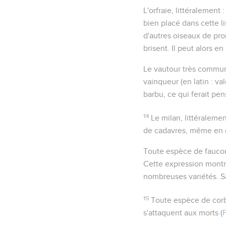
L'orfraie
, littéralement 
bien placé dans cette li
d'autres oiseaux de proi
brisent. Il peut alors en
Le vautour
très commun
vainqueur
(en latin :
val
barbu
, ce qui ferait pe
14
Le milan
, littéraleme
de cadavres, même en dé
Toute espèce de fauco
Cette expression montre
nombreuses variétés. S
15
Toute espèce de cor
s'attaquent aux morts (