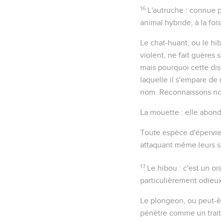
16
L'autruche
: connue p
animal hybride, à la foi
Le chat-huant
, ou le
hi
violent
, ne fait guères
mais pourquoi cette dis
laquelle il s'empare de n
nom. Reconnaissons not
La mouette
: elle abond
Toute espèce d'épervie
attaquant même leurs se
17
Le hibou
: c'est un oi
particulièrement odieux 
Le plongeon
, ou peut-ê
pénètre comme un trait