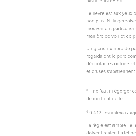
pas à leurs hôtes.
Le lièvre
est aux yeux d
non plus. Ni la gerboise
mouvement particulier d
manière de voir et de p
Un grand nombre de peup
regardaient le
porc
comm
dégoûtantes ordures et 
et druses s'abstiennent 
8
Il ne faut ni égorger 
de mort naturelle.
9
9 à 12
Les animaux aq
La règle est simple ; el
doivent rester. La loi 