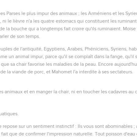
es Parses le plus impur des animaux ; les Arméniens et les Syri
, ni le lièvre n'a les quatre estomacs qui constituent les ruminants
e la bouche qui a longtemps fait croire qu'ils ruminaient. Moïse
arler de son temps.
les de l'antiquité, Egyptiens, Arabes, Phéniciens, Syriens, hab
e un animal impur, parce qu'il se complaît dans la fange, qu'il s
que sa chair favorise les maladies de la peau. Encore aujourd'hui
de la viande de porc, et Mahomet l'a interdite à ses sectateurs.
ces animaux et en manger la chair, ni en toucher les cadavres au c
uatiques.
le repose sur un sentiment instinctif : Ils vous sont abominables ;
ne fait que de confirmer l'impression naturelle. Tout poisson d'ea