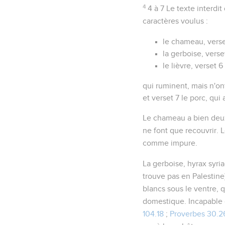
4
4 à 7
Le texte interdi
caractères voulus :
le chameau, verse
la gerboise, verse
le lièvre, verset 6
qui ruminent, mais n'ont
et verset 7 le porc, qui
Le
chameau
a bien deux
ne font que recouvrir.
comme impure.
La
gerboise
,
hyrax syri
trouve pas en Palestine)
blancs sous le ventre, q
domestique. Incapable d
104.18
;
Proverbes 30.2