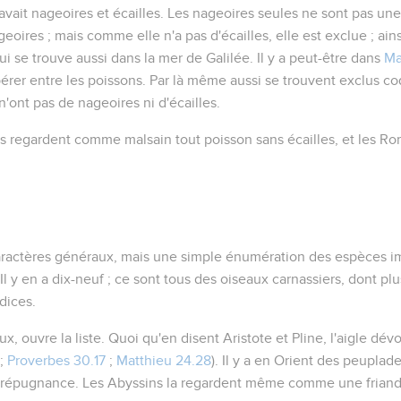
 avait nageoires et écailles. Les nageoires seules ne sont pas une
geoires ; mais comme elle n'a pas d'écailles, elle est exclue ; ains
ui se trouve aussi dans la mer de Galilée. Il y a peut-être dans
Ma
opérer entre les poissons. Par là même aussi se trouvent exclus c
n'ont pas de nageoires ni d'écailles.
 regardent comme malsain tout poisson sans écailles, et les Rom
 caractères généraux, mais une simple énumération des espèces i
l y en a dix-neuf ; ce sont tous des oiseaux carnassiers, dont plu
dices.
ux, ouvre la liste. Quoi qu'en disent Aristote et Pline, l'aigle dév
 ;
Proverbes 30.17
;
Matthieu 24.28
). Il y a en Orient des peuplade
ne répugnance. Les Abyssins la regardent même comme une friand