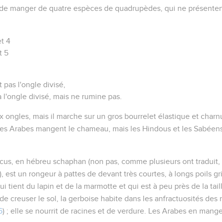
t de manger de quatre espèces de quadrupèdes, qui ne présenten
t 4
t 5
 pas l'ongle divisé,
 a l'ongle divisé, mais ne rumine pas.
 ongles, mais il marche sur un gros bourrelet élastique et char
 Les Arabes mangent le chameau, mais les Hindous et les Sabéens
acus
, en hébreu
schaphan
(non pas, comme plusieurs ont traduit, l
, est un rongeur à pattes de devant très courtes, à longs poils gr
ui tient du lapin et de la marmotte et qui est à peu près de la tail
e creuser le sol, la gerboise habite dans les anfractuosités des r
6
) ; elle se nourrit de racines et de verdure. Les Arabes en mang