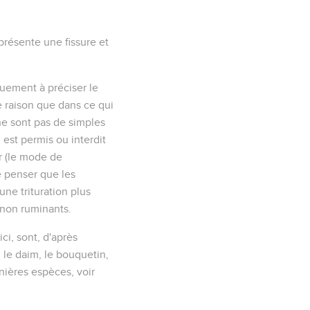
présente une fissure et
quement à préciser le
te raison que dans ce qui
 ne sont pas de simples
est permis ou interdit
er (le mode de
e penser que les
une trituration plus
 non ruminants.
i, sont, d'après
 ; le daim, le bouquetin,
nières espèces, voir