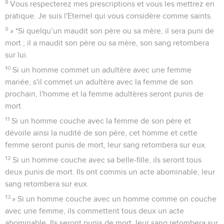
8
Vous respecterez mes prescriptions et vous les mettrez en
pratique. Je suis l'Eternel qui vous considère comme saints.
9
» *Si quelqu’un maudit son père ou sa mère, il sera puni de
mort ; il a maudit son père ou sa mère, son sang retombera
sur lui.
10
Si un homme commet un adultère avec une femme
mariée, s'il commet un adultère avec la femme de son
prochain, l'homme et la femme adultères seront punis de
mort.
11
Si un homme couche avec la femme de son père et
dévoile ainsi la nudité de son père, cet homme et cette
femme seront punis de mort, leur sang retombera sur eux.
12
Si un homme couche avec sa belle-fille, ils seront tous
deux punis de mort. Ils ont commis un acte abominable, leur
sang retombera sur eux.
13
» Si un homme couche avec un homme comme on couche
avec une femme, ils commettent tous deux un acte
abominable. Ils seront punis de mort, leur sang retombera sur