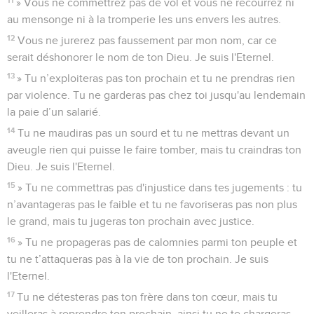
» Vous ne commettrez pas de vol et vous ne recourrez ni
au mensonge ni à la tromperie les uns envers les autres.
12
Vous ne jurerez pas faussement par mon nom, car ce
serait déshonorer le nom de ton Dieu. Je suis l'Eternel.
13
» Tu n’exploiteras pas ton prochain et tu ne prendras rien
par violence. Tu ne garderas pas chez toi jusqu'au lendemain
la paie d’un salarié.
14
Tu ne maudiras pas un sourd et tu ne mettras devant un
aveugle rien qui puisse le faire tomber, mais tu craindras ton
Dieu. Je suis l'Eternel.
15
» Tu ne commettras pas d'injustice dans tes jugements : tu
n’avantageras pas le faible et tu ne favoriseras pas non plus
le grand, mais tu jugeras ton prochain avec justice.
16
» Tu ne propageras pas de calomnies parmi ton peuple et
tu ne t’attaqueras pas à la vie de ton prochain. Je suis
l'Eternel.
17
Tu ne détesteras pas ton frère dans ton cœur, mais tu
veilleras à reprendre ton prochain, ainsi tu ne te chargeras