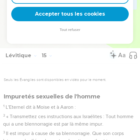
54
Telle est la loi pour toute plaie de lèpre et pour la teigne,
Accepter tous les cookies
55
pour la lèpre des vêtements et des maisons,
56
pour les grosseurs, les dartres et les taches :
Tout refuser
57
elle enseigne quand une chose est impure et quand elle
est pure. Telle est la loi sur la lèpre.
Lévitique
15
Seuls les Évangiles sont disponibles en vidéo pour le moment.
Impuretés sexuelles de l'homme
1
L'Eternel dit à Moïse et à Aaron :
2
« Transmettez ces instructions aux Israélites : Tout homme
qui a une blennorragie est par là même impur.
3
Il est impur à cause de sa blennorragie. Que son corps