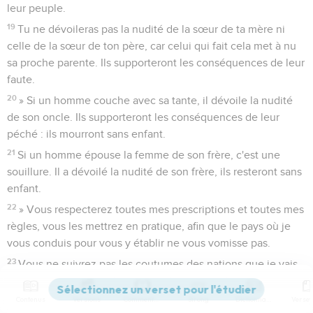
leur peuple.
19
Tu ne dévoileras pas la nudité de la sœur de ta mère ni
celle de la sœur de ton père, car celui qui fait cela met à nu
sa proche parente. Ils supporteront les conséquences de leur
faute.
20
» Si un homme couche avec sa tante, il dévoile la nudité
de son oncle. Ils supporteront les conséquences de leur
péché : ils mourront sans enfant.
21
Si un homme épouse la femme de son frère, c'est une
souillure. Il a dévoilé la nudité de son frère, ils resteront sans
enfant.
22
» Vous respecterez toutes mes prescriptions et toutes mes
règles, vous les mettrez en pratique, afin que le pays où je
vous conduis pour vous y établir ne vous vomisse pas.
23
Vous ne suivrez pas les coutumes des nations que je vais
chasser devant vous, car elles ont fait cela et je les ai en
horreur.
Contenus
Versions
Commentaires
Strong
Dictionnaire