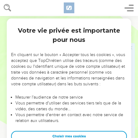
47
Si quelqu’un y a couché, il lavera ses vêtements. Si
quelqu’un y a mangé, il lavera aussi ses vêtements.
Segond 21
48
» Si le prêtre qui est retourné dans la maison voit que la
Votre vie privée est importante
plaie ne s'est pas étendue après que la maison a été
Lévitique
14
recrépie, il déclarera la maison pure, car la plaie est guérie.
pour nous
49
Il prendra deux oiseaux, du bois de cèdre, du cramoisi et
de l'hysope pour purifier la maison.
En cliquant sur le bouton « Accepter tous les cookies », vous
acceptez que TopChrétien utilise des traceurs (comme des
50
Il égorgera l'un des oiseaux sur un vase de terre, sur de
cookies ou l'identifiant unique de votre compte utilisateur) et
l'eau vive.
traite vos données à caractère personnel (comme vos
données de navigation et les informations renseignées dans
51
Il prendra le bois de cèdre, l'hysope, le cramoisi et l'oiseau
votre compte utilisateur) dans les buts suivants :
vivant, les trempera dans le sang de l'oiseau égorgé et dans
l'eau vive et fera 7 fois l'aspersion sur la maison.
Mesurer l'audience de notre service
Vous permettre d'utiliser des services tiers tels que de la
52
Il purifiera la maison avec le sang de l'oiseau, l'eau vive,
vidéo, des cartes du monde…
l'oiseau vivant, le bois de cèdre, l'hysope et le cramoisi.
Vous permettre d'entrer en contact avec notre service de
53
Il lâchera l'oiseau vivant à l’extérieur de la ville, dans les
relation aux utilisateurs.
champs. C'est ainsi qu'il fera l'expiation pour la maison et
elle sera pure. »
Choisir mes cookies