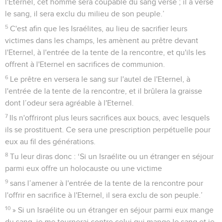
l'Eternel, cet homme sera coupable du sang versé ; il a versé
le sang, il sera exclu du milieu de son peuple.’
5
C'est afin que les Israélites, au lieu de sacrifier leurs
victimes dans les champs, les amènent au prêtre devant
l'Eternel, à l'entrée de la tente de la rencontre, et qu'ils les
offrent à l'Eternel en sacrifices de communion.
6
Le prêtre en versera le sang sur l'autel de l'Eternel, à
l'entrée de la tente de la rencontre, et il brûlera la graisse
dont l’odeur sera agréable à l'Eternel.
7
Ils n'offriront plus leurs sacrifices aux boucs, avec lesquels
ils se prostituent. Ce sera une prescription perpétuelle pour
eux au fil des générations.
8
Tu leur diras donc : ‘Si un Israélite ou un étranger en séjour
parmi eux offre un holocauste ou une victime
9
sans l’amener à l'entrée de la tente de la rencontre pour
l'offrir en sacrifice à l'Eternel, il sera exclu de son peuple.’
10
» Si un Israélite ou un étranger en séjour parmi eux mange
du sang, je me tournerai contre celui qui mange le sang et je