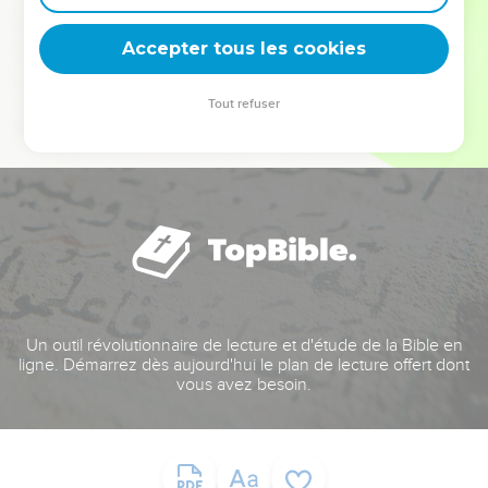
deviennent vos tremplins. Que vous guidiez un ministère, une
équipe, un groupe ou une famille, leur expérience est faite
Accepter tous les cookies
pour vous.
Tout refuser
Je découvre l’événement
Un outil révolutionnaire de lecture et d'étude de la Bible en
ligne. Démarrez dès aujourd'hui le plan de lecture offert dont
vous avez besoin.