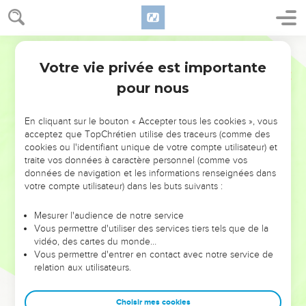
Votre vie privée est importante
pour nous
NE MANQUEZ PAS L’ÉVÉNEMENT
En cliquant sur le bouton « Accepter tous les cookies », vous
DE L’ANNÉE !
acceptez que TopChrétien utilise des traceurs (comme des
cookies ou l'identifiant unique de votre compte utilisateur) et
ET SI LEURS ERREURS POUVAIENT VOUS ÉVITER LES
traite vos données à caractère personnel (comme vos
VOTRES ?
données de navigation et les informations renseignées dans
votre compte utilisateur) dans les buts suivants :
On admire souvent les leaders pour leurs réussites, leur impact,
leur foi ou leur vision. Mais on voit moins les doutes, les erreurs
Mesurer l'audience de notre service
Vous permettre d'utiliser des services tiers tels que de la
et les saisons difficiles qu'ils ont traversés, alors même que ce
vidéo, des cartes du monde…
sont elles qui les ont façonnés.
Vous permettre d'entrer en contact avec notre service de
relation aux utilisateurs.
Dans cette conférence, leaders, entrepreneurs, et responsables
reviennent sur les erreurs marquantes de leur parcours et les
clés pour avancer avec plus de sagesse afin que leurs erreurs
Choisir mes cookies