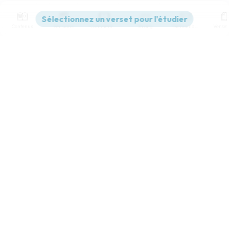
Contenus
Versions
Commentaires
Strong
Dictionnaire
Paramètres de lecture
Afficher les numéros de versets
Mode dyslexique
Désactivé
Simple
Coul
eur
Police d'écriture
Serif
Sans-serif
Taille de texte
Grand
Moyen
Petit