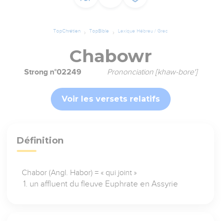
TopChrétien
TopBible
Lexique Hébreu / Grec
Chabowr
Strong n°02249
Prononciation [khaw-bore']
Voir les versets relatifs
Définition
Chabor (Angl. Habor) = « qui joint »
un affluent du fleuve Euphrate en Assyrie